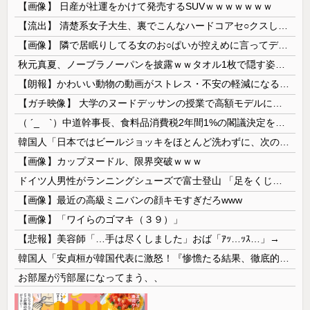
【画像】 日産が社運をかけて発売するSUVｗｗｗｗｗｗｗ
【流出】 清楚系女子大生、裏でこんなハードコアセ○クスしてたとか嘘だろ…（動画あり）
【画像】 隣で居眠りしてる女のお○ぱいが控えめに言ってデカいｗｗｗ
秋元真夏、ノーブラノーパンを披露ｗｗタオル1枚で隠す姿がほぼA●女優・・
【朗報】かわいい動物の動画がストレス・不安の軽減になる可能性。英大学の研究で実証
【ガチ映像】 大学のヌードデッサンの授業で高額モデルに依頼したら○○○が凄すぎた動画、お前らの想像の20倍は凄い
（ ´_ゝ`）中道幹事長、食料品消費税2年間1%の閣議決定を批判 → 記者「中道改革連合は食料品消費税ゼロを公約に掲げていたが？」→ 階猛氏「
韓国人「日本ではビールジョッキをほとんど洗わずに、次の客に出すんだ！ これが証拠の映像だ!!」……あー、なるほどですねー。韓国には「アレ」がないんだ？
【画像】カップヌードル、限界突破ｗｗｗ
ドイツ人男性がランニングシューズで富士登山 「足をくじいて動けない」
【画像】最近の高級ミニバンの顔キモすぎだろwww
【画像】「ワイらのゴマキ（３９）」
【悲報】美容師「…手は尽くしました」おば「ｱｯ…ｯｽ…」→
韓国人「安貞桓が韓国代表に激怒！『惨憺たる結果、徹底的な刷新が必要だ』と監督や協会を痛烈批判」
お部屋が汚部屋になってまう、、