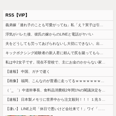
RSS【VIP】
義弟嫁「連れ子のことも可愛がってね」私「え？実子は引き取らなかったのに？」→話を聞いて唖然としてしまい…
浮気がバレた後、彼氏の嫁からのLINEと電話がヤバい
夫をどうしても労ってあげられないし大切にできない。出産した時の夫の態度に納得できなくて...
キックボクシング経験者の新人君に頼んで尻を蹴ってもらった。その時は平気だったのに終業後から座れないほど痛み…
私は中2女子です。現在不登校で、主にお金のかからない家事を担当してます
【速報】 中国、ガチで逝く
【画像】 福岡、こんなのが普通に走ってるｗｗｗｗｗｗｗｗｗｗｗｗｗｗｗｗｗｗｗｗｗｗｗｗｗｗｗｗｗｗｗｗｗｗｗｗｗｗｗｗ
（ ´_ゝ`）中道幹事長、食料品消費税2年間1%の閣議決定を批判 → 記者「中道改革連合は食料品消費税ゼロを公約に掲げていたが？」→ 階猛氏「
【速報】 日本製メモリに世界中から注文殺到！！！ １兆５０００億円で工場増築へ
【凄い】 LINE上司「休日で悪いけど会社来て！」ワイ「…無視」上司「マジでヤバいから！」←その結果ｗｗｗｗｗ