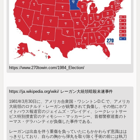
https://www.270towin.com/1984_Election/
https://ja.wikipedia.org/wiki/ レーガン大統領暗殺未遂事件
1981年3月30日に、アメリカ合衆国・ワシントンD.C.で、アメリカ
大統領のロナルド・レーガンが銃撃されて負傷し、その他にホワ
イトハウス報道官のジェイムズ・ブレイディ、シークレットサー
ビス特別捜査官のティモシ―・マッカーシー、首都警察巡査のト
ーマス・デラハンティが負傷した事件である。
レーガンは出血を伴う重傷を負っていたにもかかわらず意識はは
っきりしており、自らの胸から弾丸を取り除く手術の前には執刀