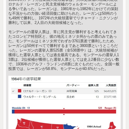
ロナルド・レーガンと民主党候補のウォルター・モンデールによ
る争いであった。レーガンは、1981年から1982年にかけての深刻
な不況からの力強い経済回復に助けられた。レーガンは50州のう
ち49州で勝利し、1972年の大統領選挙でリチャード・ニクソンが
勝利して以来、2人目の大統領候補となった。
モンデールの選挙人票は、常に民主党が勝利すると考えられてき
たコロンビア特別区と、彼の地元ミネソタ州からの票のみであっ
た。モンデールはミネソタ州でわずか3761票差で勝利したため、
レーガンは50州すべてで勝利するまであと3800票というところだ
った。レーガンの選挙人票525票（全538票中）は、大統領候補が
獲得した選挙人票としては過去最高である。モンデールの選挙人1
3票は、2位候補が獲得した選挙人票としては史上2番目に少ない数
で、1936年のアルフ・ランドンの8票に次ぐものだった。全国一般
投票では、レーガンが58.8%、モンデールが40.6%だった。