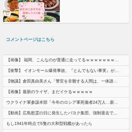
コメントページはこちら
【画像】 福岡、こんなのが普通に走ってるｗｗｗｗｗｗｗｗｗｗｗｗｗｗｗｗ
【衝撃】 イオンモール爆発事故、『とんでもない事実』が判明してしまう・・・・・・
【物議】倉田真由美さん「警官を非難する人間は、一体誰の命を守りたいのか」
【画像】最新のライザ、まだイケるｗｗｗｗｗ
ウクライナ軍参謀本部「今年のロシア軍死傷者24万人…新規兵力の募集規模を上回る」！
【動画】広島慰霊の日に発生したパヨク集団、強制退去で機動隊により無事排除される
もし1941年時点で5隻の大和型戦艦があったら