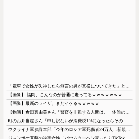
「電車で女性が失神したら無言の男が真横についてきた」とタレントが主張、虚言疑惑が出ると「その男の垢を発見した」と追加主張するも……
【画像】 福岡、こんなのが普通に走ってるｗｗｗｗｗｗｗｗｗｗｗｗｗｗｗｗ
【画像】最新のライザ、まだイケるｗｗｗｗｗ
【物議】倉田真由美さん「警官を非難する人間は、一体誰の命を守りたいのか」
町のお弁当屋さん「申し訳ないが消費税1%になったらその分商品代を値上げするわ」 「うちも！」
ウクライナ軍参謀本部「今年のロシア軍死傷者24万人…新規兵力の募集規模を上回る」！
ジャンポケ斉藤の被害女性「バウムクーヘン売ったりTikTokライブしててムカついたから示談しなかった」