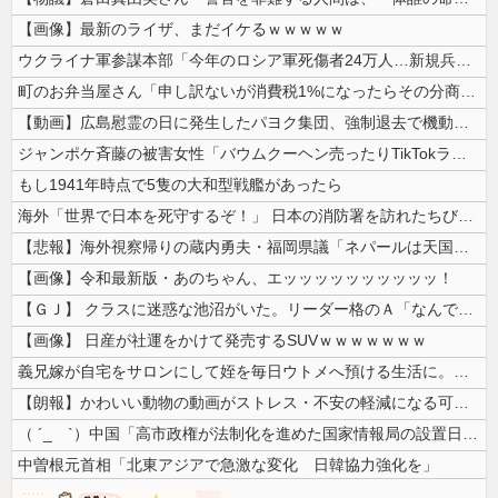
【画像】最新のライザ、まだイケるｗｗｗｗｗ
ウクライナ軍参謀本部「今年のロシア軍死傷者24万人…新規兵力の募集規模...
町のお弁当屋さん「申し訳ないが消費税1%になったらその分商品代を値上げ...
【動画】広島慰霊の日に発生したパヨク集団、強制退去で機動隊により無事排...
ジャンポケ斉藤の被害女性「バウムクーヘン売ったりTikTokライブして...
もし1941年時点で5隻の大和型戦艦があったら
海外「世界で日本を死守するぞ！」 日本の消防署を訪れたちびっ子集団が世...
【悲報】海外視察帰りの蔵内勇夫・福岡県議「ネパールは天国だった！」あま...
【画像】令和最新版・あのちゃん、エッッッッッッッッッッ！
【ＧＪ】 クラスに迷惑な池沼がいた。リーダー格のＡ「なんで支援学級に入...
【画像】 日産が社運をかけて発売するSUVｗｗｗｗｗｗｗ
義兄嫁が自宅をサロンにして姪を毎日ウトメへ預ける生活に。数年後、そのツ...
【朗報】かわいい動物の動画がストレス・不安の軽減になる可能性。英大学の...
（ ´_ゝ`）中国「高市政権が法制化を進めた国家情報局の設置日が7月3...
中曽根元首相「北東アジアで急激な変化 日韓協力強化を」