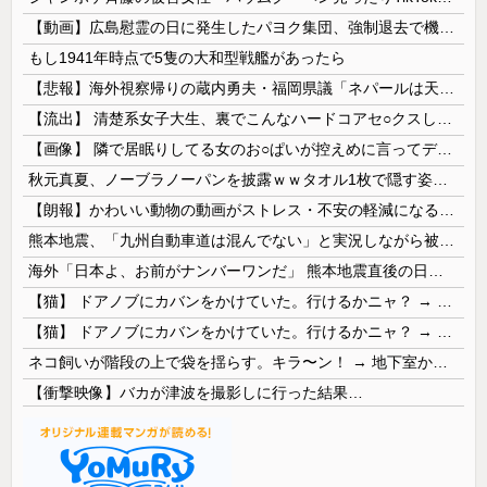
【動画】広島慰霊の日に発生したパヨク集団、強制退去で機動隊により無事排除される
もし1941年時点で5隻の大和型戦艦があったら
【悲報】海外視察帰りの蔵内勇夫・福岡県議「ネパールは天国だった！」あまりの能天気発言で大炎上 → ｗｗｗｗｗｗｗｗｗｗｗｗｗｗ
【流出】 清楚系女子大生、裏でこんなハードコアセ○クスしてたとか嘘だろ…（動画あり）
【画像】 隣で居眠りしてる女のお○ぱいが控えめに言ってデカいｗｗｗ
秋元真夏、ノーブラノーパンを披露ｗｗタオル1枚で隠す姿がほぼA●女優・・
【朗報】かわいい動物の動画がストレス・不安の軽減になる可能性。英大学の研究で実証
熊本地震、「九州自動車道は混んでない」と実況しながら被災地へ向かう有名アナなどに批判殺到 全国紙記者「最新の状況をいち早く伝えることは報道機関としての責務」「情報を取り上げることには大きな意義がある」
海外「日本よ、お前がナンバーワンだ」 熊本地震直後の日本の対応のスピードに世界が衝撃
【猫】 ドアノブにカバンをかけていた。行けるかニャ？ → 猫はこうなります…
【猫】 ドアノブにカバンをかけていた。行けるかニャ？ → 猫はこうなります…
ネコ飼いが階段の上で袋を揺らす。キラ〜ン！ → 地下室からヤツが現れる…
【衝撃映像】バカが津波を撮影しに行った結果…