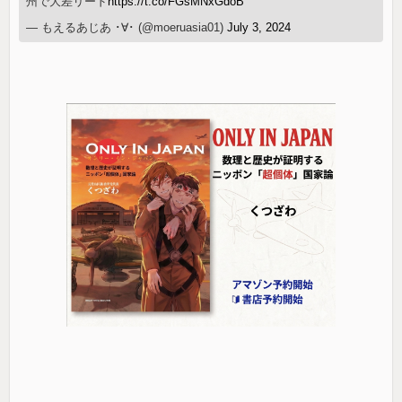
州で大差リード
https://t.co/FGsMNxGdoB
— もえるあじあ ･∀･ (@moeruasia01)
July 3, 2024