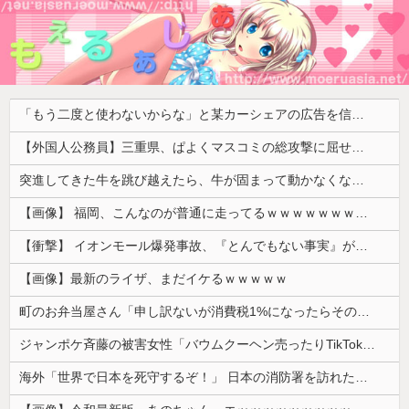
「もう二度と使わないからな」と某カーシェアの広告を信じた人が絶叫、船が遅れたからバスが無くなって困ってたりこの看板が…
【外国人公務員】三重県、ぱよくマスコミの総攻撃に屈せず！「県民対象アンケート『外国人の職員採用を続けるべきか』は差別に該当しない」結果を公表する方針
突進してきた牛を跳び越えたら、牛が固まって動かなくなった闘牛場の映像【海外の反応】
【画像】 福岡、こんなのが普通に走ってるｗｗｗｗｗｗｗｗｗｗｗｗｗｗｗｗ
【衝撃】 イオンモール爆発事故、『とんでもない事実』が判明してしまう・・・・・・
【画像】最新のライザ、まだイケるｗｗｗｗｗ
町のお弁当屋さん「申し訳ないが消費税1%になったらその分商品代を値上げするわ」 「うちも！」
ジャンポケ斉藤の被害女性「バウムクーヘン売ったりTikTokライブしててムカついたから示談しなかった」
海外「世界で日本を死守するぞ！」 日本の消防署を訪れたちびっ子集団が世界をメロメロに