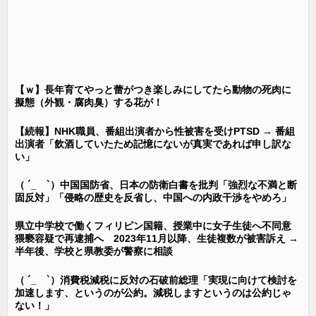
【ｗ】長年育てやっと蕾がつき楽しみにしてたら動物の死肉に
擬態（外観・腐肉臭）する花が！
【続報】NHK職員、番組出演者から性被害を受けPTSD → 番組
出演者「飲酒していたため記憶にないが真実であれば申し訳な
い」
（ ´_ゝ`）中国国防省、日本の防衛白書を批判「強烈な不満と断
固反対」「侵略の歴史を反省し、中国への内政干渉をやめろ」
県立中学校で働くフィリピン国籍、授業中に女子生徒へ不同意
猥褻容疑で再逮捕へ 2023年11月以降、生徒複数が被害訴え →
半年後、学校と県教委が警察に相談
（ ´_ゝ`）消費税減税に反対の石破前総理「実現に向けて検討を
加速します、というのが公約。減税しますというのは公約じゃ
ない！」