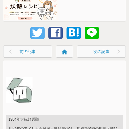
home
前の記事
次の記事
1984年大統領選挙
1984年のアメリカ合衆国大統領選挙は、共和党候補の現職大統領