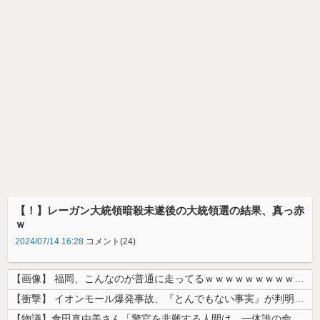
【！】レーガン大統領暗殺未遂後の大統領選の結果、真っ赤
ｗ
2024/07/14 16:28
コメント(24)
【画像】 福岡、こんなのが普通に走ってるｗｗｗｗｗｗｗｗｗｗｗｗｗｗｗ...
【衝撃】 イオンモール爆発事故、『とんでもない事実』が判明してしまう・...
【物議】倉田真由美さん「警官を非難する人間は、一体誰の命を守りたいのか...