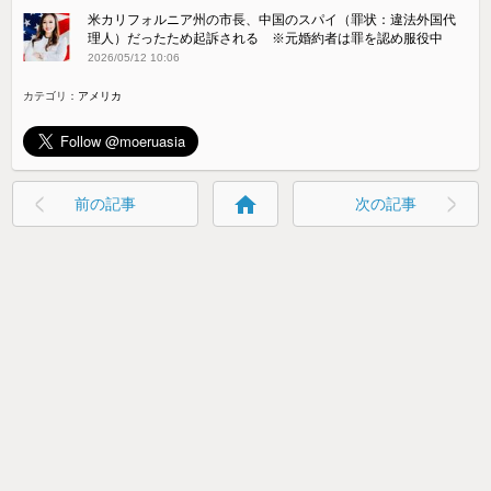
米カリフォルニア州の市長、中国のスパイ（罪状：違法外国代
理人）だったため起訴される ※元婚約者は罪を認め服役中
2026/05/12 10:06
カテゴリ：
アメリカ
home
前の記事
次の記事