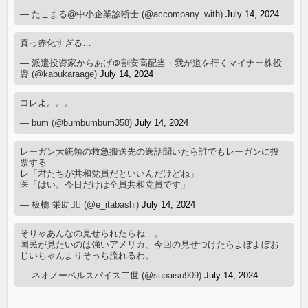
— たこまる@中小企業診断士 (@accompany_with)
July 14, 2024
真っ赤化すぎる…
— 派遣投資家からあげ＠割安高配当・我が道を行くマイナー株投
資 (@kabukaraage)
July 14, 2024
コレよ。。。
— bum (@bumbumbum358)
July 14, 2024
レーガン大統領の救急搬送先の逸話聞いたら誰でもレーガンに投
票する
レ「君たちが共和党員だといいんだけどね」
医「はい。今日だけは全員共和党員です」
— 板橋 栄助🚴‍♂️ (@e_itabashi)
July 14, 2024
そりゃあんなの見せられたらね…。
国民が見たいのは強いアメリカ、今回の見せつけたらよぼよぼお
じいちゃんよりそっち流れるわ。
— ネオノーベルスパイス二世 (@supaisu909)
July 14, 2024