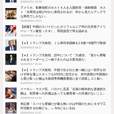
2026/07/01 10:58
アメリカ、歌舞伎町のホスト４人を入国拒否・強制帰国 ホス
ト「水商売は煌びやかに表現されるが、外から見たらアングラ
な商売でしかない」
2026/06/24 19:22
【続報】中国のスパイだったカリフォルニア州の元市長アイリ
ーン・ワン被告（５８）、罪状認否で罪を認める
2026/06/01 11:29
【ｗ】トランプ大統領、くら寿司米国株を1.6億〜8億円で取得
2026/05/19 18:17
【ｗ】トランプ大統領、訪中について「大成功」「皆から尊敬
されるリーダーとご一緒できたのは大変光栄だ」
2026/05/17 10:33
【ｗ】トランプ大統領、中国で出された食べ物には一切手を付
けず杯を運ぶスタッフもUSSSに交代させ、米代表団が中国側か
ら受け取った物は大統領専用機搭乗前に全て回収しゴミ箱へ
2026/05/17 02:17
イーロン・マスク氏、パヨクに言及「左派の根本的な道徳的欠
陥は、犯罪者への共感はあっても被害者への共感がないこと」
2026/05/16 13:34
米記者「スパイも脅威だが最も怖いのは中国のためにタダで工
作活動する白痴ども」← 5chにもいるね
2026/05/14 12:47