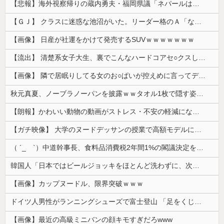
【悲報】海外視察帰りの蔵内勇夫・福岡県議「ネパールは天国だった！」あまりの能天気発言で大炎上 → ｗｗｗｗｗｗｗｗｗｗｗｗｗｗ
【ＧＪ】 クラスに迷惑な池沼がいた。リーダー格のＡ「なんで支援学級に入れないんですか？」先生「背の高い低いと同じで、これも個性なの！差別は...
【画像】 日産が社運をかけて発売するSUVｗｗｗｗｗｗｗ
【流出】 清楚系女子大生、裏でこんなハードコアセ○クスしてたとか嘘だろ…（動画あり）
【画像】 隣で居眠りしてる女のお○ぱいが控えめに言ってデカいｗｗｗ
秋元真夏、ノーブラノーパンを披露ｗｗタオル1枚で隠す姿がほぼA●女優・・
【朗報】かわいい動物の動画がストレス・不安の軽減になる可能性。英大学の研究で実証
【ガチ映像】 大学のヌードデッサンの授業で高額モデルに依頼したら○○○が凄すぎた動画、お前らの想像の20倍は凄い
（ ´_ゝ`）中道幹事長、食料品消費税2年間1%の閣議決定を批判 → 記者「中道改革連合は食料品消費税ゼロを公約に掲げていたが？」→ 階猛氏「
韓国人「日本ではビールジョッキをほとんど洗わずに、次の客に出すんだ！ これが証拠の映像だ!!」……あー、なるほどですねー。韓国には「アレ」がないんだ？
【画像】カップヌードル、限界突破ｗｗｗ
ドイツ人男性がランニングシューズで富士登山 「足をくじいて動けない」
【画像】最近の高級ミニバンの顔キモすぎだろwww