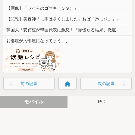
【画像】「ワイらのゴマキ（３９）」
【悲報】美容師「…手は尽くしました」おば「ｱｯ…ｯｽ…」→
韓国人「安貞桓が韓国代表に激怒！『惨憺たる結果、徹底的な刷新が必要だ』と監督や協会を痛烈批判」
お部屋が汚部屋になってまう、、
home
前の記事
次の記事
モバイル
PC