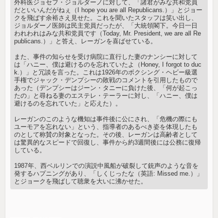
外科医ジョセフ・ジョルダーノに対して、「諸君がみな共和党員
だといいんだがねぇ（I hope you are all Republicans.）」とジョー
クを飛ばす余裕さえ見せた。これを聞いたスタッフは笑い出し、
ジョルダーノ医師は民主党員だったが、「大統領閣下。今日一日
われわれはみな共和党員です（Today, Mr. President, we are all Re
publicans.）」と答え、レーガンを喜ばせている。
また、事件の知らせを受け病院に直行した妻のナンシーに対して
は「ハニー、僕は避けるのを忘れていたよ（Honey, I forgot to duc
k.）」と冗談を言った。これは1926年のボクシング・ヘビー級選
手権でジャック・デンプシーの敗戦のコメントを引用したもので
あった（デンプシーはジーン・タニーに負けた後、「何が起こっ
たの」と尋ねる妻のエステレ・テーラーに対し、「ハニー、僕は
避けるのを忘れていた」と応えた）。
レーガンのこのような機知は事件後に公にされ、「危機の際にも
ユーモアを忘れない」という、指導者のあるべき姿を体現したも
のとして称賛の対象となった。その後、レーガンは高齢者として
は驚異的なスピードで回復し、事件から約3週間後には公務に復帰
している。
1987年、西ベルリンでの演説中風船が破裂して銃声のような音を
発するハプニングがあり、「しくじったな（英語: Missed me.）」
とジョークを飛ばして聴衆を大いに沸かせた。