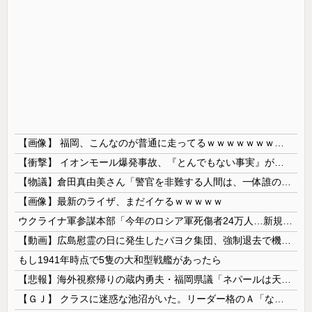
【画像】 福岡、こんなのが普通に走ってるｗｗｗｗｗｗｗｗｗｗｗｗｗｗｗｗ
【衝撃】 イオンモール爆発事故、『とんでもない事実』が判明してしまう・・・・・・
【物議】倉田真由美さん「警官を非難する人間は、一体誰の命を守りたいのか」
【画像】最新のライザ、まだイケるｗｗｗｗｗ
ウクライナ軍参謀本部「今年のロシア軍死傷者24万人…新規兵力の募集規模を上回る」！
【動画】広島慰霊の日に発生したパヨク集団、強制退去で機動隊により無事排除される
もし1941年時点で5隻の大和型戦艦があったら
【悲報】海外視察帰りの蔵内勇夫・福岡県議「ネパールは天国だった！」あまりの能天気発言で大炎上 → ｗｗｗｗｗｗｗｗｗｗｗｗｗｗ
【ＧＪ】 クラスに迷惑な池沼がいた。リーダー格のＡ「なんで支援学級に入れないんですか？」先生「背の高い低いと同じで、これも個性なの！差別は...