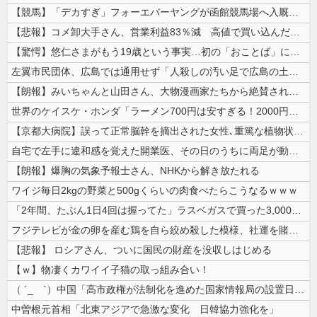
【競馬】「デカすぎ」フォーエバーヤングが函館競馬場へ入厩 573キロ ...
【悲報】コメ卸大手さん、営業利益83％減 高値で買い込んだ米が売れず「...
【驚愕】悠仁さまがもう19歳という事実…初の「おことば」にネット民驚嘆
左翼市民団体、広島では通用せず「人殺しの汚い足で広島の土を踏むな！」→...
【朗報】みいちゃんと山田さん、大物漫画家たちから絶賛されるｗｗｗｗ
世界のケイスケ・ホンダ「ラーメン700円は安すぎる！2000円にするべ...
【京都大病院】誤って正常脳幹を摘出された女性､重篤な植物状態だが意識は...
自宅で左手に違和感を覚えた開業医、その日のうちに両足が動かなくなり入院...
【朗報】爆胸の気象予報士さん、NHKから解き放たれる
ワイジ毎日2kgの野菜と500gくらいの肉食べたらこうなるｗｗｗ
「2年間、たぶん1日4回は握ってた」ラスベガスで買った3,000円のキ...
フジテレビが金の卵を産む鶏を自ら絞め殺した模様、社運を賭けたドル箱コン...
【悲報】 ロシアさん、ついに国民の財産を没収しはじめる
【ｗ】物凄くカワイイ子猫の取っ組み合い！
（ ´_ゝ`）中国「高市政権が法制化を進めた国家情報局の設置日が7月3...
中曽根元首相「北東アジアで急激な変化 日韓協力強化を」