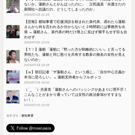
ないか。蓮舫さんとがんばったのに」 立民議員「弁護士だの
新聞社へ抗議だの、どうしてしまったのか」
2024/07/23 12:26
【悲報】都知事選で応援演説を頼まれた泉代表、遅れたら蓮舫
さんから何を言われるか分からないと２時間前には事務所を出
発 → 蓮舫さん、泉代表の時だけ壇上に並ばず握手もせず目も合
わせず
2024/07/20 15:03
【？！】蓮舫「蓮舫に『黙った方が戦略的にいい』と言ってる
男性たち、蓮舫と同じ怒りを共有する数多の無名の女性が見え
ないのか」
2024/07/18 15:16
【ｗ】朝日記者「ザ蓮舫さん、という感じ」「自分中心主義か
本当に恐ろしい」→ 蓮舫支持者からフルボッコ
2024/07/16 16:42
（ ´_ゝ`）共産党「蓮舫さんへのバッシングがあまりに理不尽！
こんなことがまかり通っていては女性の政治参加がすすまな
い！」
2024/07/15 15:20
カテゴリ：
都知事選