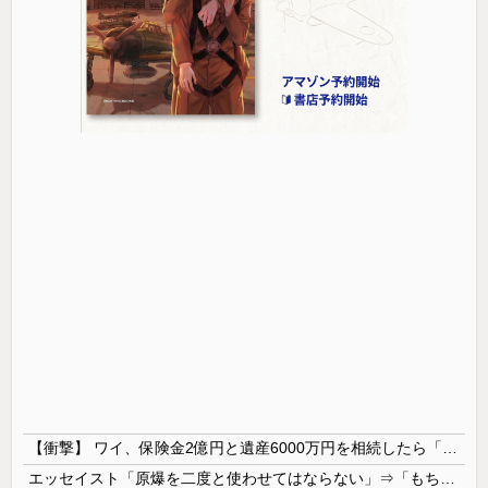
【衝撃】 ワイ、保険金2億円と遺産6000万円を相続したら「こう」なった・・・
エッセイスト「原爆を二度と使わせてはならない」⇒「もちろん中国の核も非難する？」⇒「中国の核は綺麗な核！」