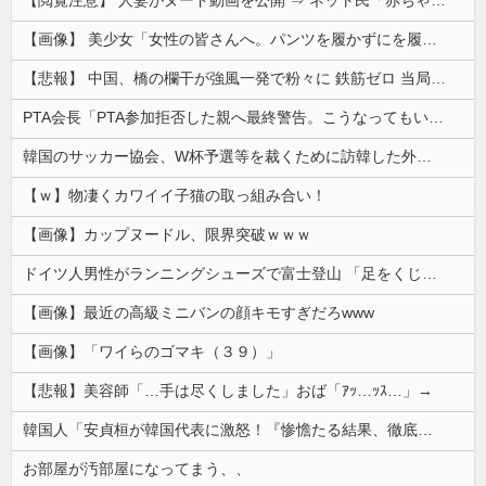
【画像】 美少女「女性の皆さんへ。パンツを履かずにを履いてみてください」
【悲報】 中国、橋の欄干が強風一発で粉々に 鉄筋ゼロ 当局「接着剤でくっつけただけ」「正常で、品質問題はない」
PTA会長「PTA参加拒否した親へ最終警告。こうなってもいい？」
韓国のサッカー協会、W杯予選等を裁くために訪韓した外国人審判を「性接待」していた……大して強くもないチームが潤沢な予算を持ってりゃそうなるわな
【ｗ】物凄くカワイイ子猫の取っ組み合い！
【画像】カップヌードル、限界突破ｗｗｗ
ドイツ人男性がランニングシューズで富士登山 「足をくじいて動けない」
【画像】最近の高級ミニバンの顔キモすぎだろwww
【画像】「ワイらのゴマキ（３９）」
【悲報】美容師「…手は尽くしました」おば「ｱｯ…ｯｽ…」→
韓国人「安貞桓が韓国代表に激怒！『惨憺たる結果、徹底的な刷新が必要だ』と監督や協会を痛烈批判」
お部屋が汚部屋になってまう、、