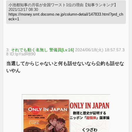
小池都知事の月収が全国ワースト1位の理由【知事ランキング】
2021/12/17 08:30
https://money.smt.docomo.ne.jp/column-detail/147833.html?prd_ch
eck=1
3:
それでも動く名無し 警備員[Lv.16]
2024/06/18(火) 18:57:57.3
8 ID:IpYsdR890
当選してからじゃないと何も話せないなら公約も話せな
いやん