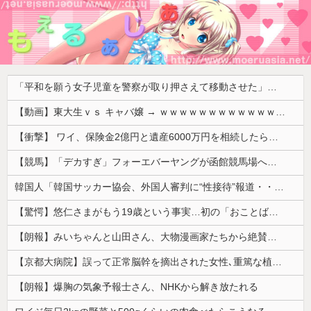
「平和を願う女子児童を警察が取り押さえて移動させた」と市民団体が告発、「児童……どこ？」とガチで困惑する人が続出
【動画】東大生ｖｓ キャバ嬢 → ｗｗｗｗｗｗｗｗｗｗｗｗｗｗｗｗｗｗ
【衝撃】 ワイ、保険金2億円と遺産6000万円を相続したら「こう」なった・・・
【競馬】「デカすぎ」フォーエバーヤングが函館競馬場へ入厩 573キロ 矢作師「もう1段パワーアップ」
韓国人「韓国サッカー協会、外国人審判に“性接待”報道・・・」→「2002年の審判買収が事実だったのか？」「日本人が言ってたこと正しかったね・・・...
【驚愕】悠仁さまがもう19歳という事実…初の「おことば」にネット民驚嘆
【朗報】みいちゃんと山田さん、大物漫画家たちから絶賛されるｗｗｗｗ
【京都大病院】誤って正常脳幹を摘出された女性､重篤な植物状態だが意識は正常で何かを思考していると判明
【朗報】爆胸の気象予報士さん、NHKから解き放たれる