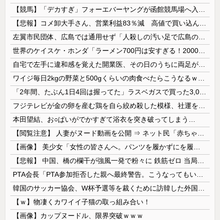
【競馬】「デカすぎ」フォーエバーヤングが函館競馬場へ入厩 573キロ 矢作師「もう1段パワーアップ」
【悲報】コメ卸大手さん、営業利益83％減 高値で買い込んだ米が売れず「損切り祭り」開幕へ
左翼市民団体、広島では通用せず「人殺しの汚い足で広島の土を踏むな！」→広島県民「お前らの方が汚いんじゃ！」「ワシらが広島県民じゃ」
世界のケイスケ・ホンダ「ラーメン700円は安すぎる！2000円にするべき」
自宅で左手に違和感を覚えた開業医、その日のうちに両足が動かなくなり入院すると……
ワイジ毎日2kgの野菜と500gくらいの肉食べたらこうなるｗｗｗ
「2年間、たぶん1日4回は握ってた」ラスベガスで買った3,000円のキーホルダーを調べたら
フジテレビが金の卵を産む鶏を自ら絞め殺した模様、社運を賭けたドル箱コンテンツが御蔵入りになってしまい……
本田望結、お○ぱいがでかすぎて浴衣を突き破ってしまう…
【閲覧注意】 人妻がヌード動画を公開 ⇒ ネット民「赤ちゃんに絶対に母乳を上げないで！」（衝撃動画）
【画像】 美少女「女性の皆さんへ。パンツを履かずにを履いてみてください」
【悲報】 中国、橋の欄干が強風一発で粉々に 鉄筋ゼロ 当局「接着剤でくっつけただけ」「正常で、品質問題はない」
PTA会長「PTA参加拒否した親へ最終警告。こうなってもいい？」
韓国のサッカー協会、W杯予選等を裁くために訪韓した外国人審判を「性接待」していた……大して強くもないチームが潤沢な予算を持ってりゃそうなるわな
【ｗ】物凄くカワイイ子猫の取っ組み合い！
【画像】カップヌードル、限界突破ｗｗｗ