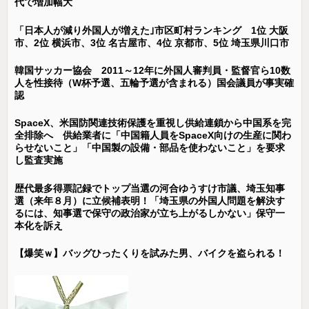
代で増加幅大
「日本人が減り外国人が増えた｣市区町村ランキング 1位 大阪
市、2位 横浜市、3位 名古屋市、4位 京都市、5位 埼玉県川口市
韓国サッカー協会 2011～12年に外国人審判員・監督官ら10数
人を性接待（W杯予選、五輪予選が含まれる）国会議員が事実確
認
SpaceX、米国防関連技術保護を重視し供給連鎖から中国系を完
全排除へ 供給業者に「中国籍人員をSpaceX向けの生産に関わ
らせないこと」「中国製の設備・部品を使わないこと」を要求
し監査実施
歴代最多得票記録でトップ当選の河合ゆうすけ市議、埼玉知事
選（来年８月）に立候補表明！「埼玉県の外国人問題を解決す
るには、知事選で保守の政治家が立ち上がるしかない」保守一
本化を訴え
【爆笑ｗ】バッグひったくりを試みた男、バイクを盗られる！