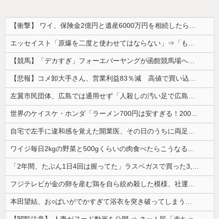
【衝撃】 ワイ、保険金2億円と遺産6000万円を相続したら「こう」なった・・・
エッセイスト「原爆を二度と使わせてはならない」⇒「もちろん中国の核も非難する？」⇒「中国の核は綺麗な核！」
【競馬】「デカすぎ」フォーエバーヤングが函館競馬場へ入厩 573キロ 矢作師「もう1段パワーアップ」
【悲報】コメ卸大手さん、営業利益83％減 高値で買い込んだ米が売れず「損切り祭り」開幕へ
左翼市民団体、広島では通用せず「人殺しの汚い足で広島の土を踏むな！」→広島県民「お前らの方が汚いんじゃ！」「ワシらが広島県民じゃ」
世界のケイスケ・ホンダ「ラーメン700円は安すぎる！2000円にするべき」
自宅で左手に違和感を覚えた開業医、その日のうちに両足が動かなくなり入院すると……
ワイジ毎日2kgの野菜と500gくらいの肉食べたらこうなるｗｗｗ
「2年間、たぶん1日4回は握ってた」ラスベガスで買った3,000円のキーホルダーを調べたら
フジテレビが金の卵を産む鶏を自ら絞め殺した模様、社運を賭けたドル箱コンテンツが御蔵入りになってしまい……
本田望結、お○ぱいがでかすぎて浴衣を突き破ってしまう…
【閲覧注意】 人妻がヌード動画を公開 ⇒ ネット民「赤ちゃんに絶対に母乳を上げないで！」（衝撃動画）