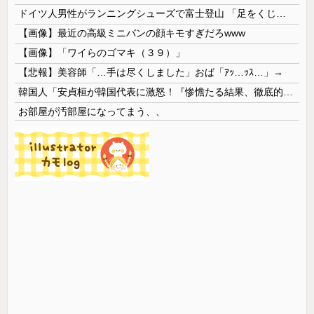
ドイツ人男性がランニングシューズで富士登山 「足をくじいて動けない」
【画像】最近の高級ミニバンの顔キモすぎだろwww
【画像】「ワイらのゴマキ（３９）」
【悲報】美容師「…手は尽くしました」おば「ｱｯ…ｯｽ…」→
韓国人「安貞桓が韓国代表に激怒！『惨憺たる結果、徹底的な刷新が必要だ』と監督や協会を痛烈批判」
お部屋が汚部屋になってまう、、