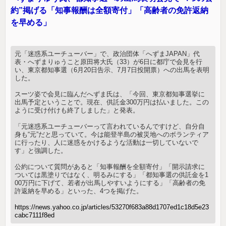
約”掲げる「知事報酬は全額寄付」「高齢者の免許返納
を早める」
元「迷惑系ユーチューバー」で、政治団体「へずまJAPAN」代
表・へずまりゅうこと原田将大氏（33）が6日に都庁で会見を行
い、東京都知事選（6月20日告示、7月7日投開票）への出馬を表明
した。
スーツ姿で会見に臨んだへずま氏は、「今回、東京都知事選挙に
出馬予定ということで。現在、供託金300万円は払いました。この
ように受け付けも終了しました」と発表。
「元迷惑系ユーチューバーって言われているんですけど、自分自
身も“元”だと思っていて。今は能登半島の被災地へのボランティア
に行ったり、人に迷惑をかけるような活動は一切していないで
す」と強調した。
公約について質問があると「知事報酬を全額寄付」「開示請求に
ついては黒塗りではなく、明るみにする」「都知事選の供託金を1
00万円に下げて、若者が出馬しやすいようにする」「高齢者の免
許返納を早める」といった、4つを掲げた。
https://news.yahoo.co.jp/articles/53270f683a88d1707ed1c18d5e23
cabc7111f8ed