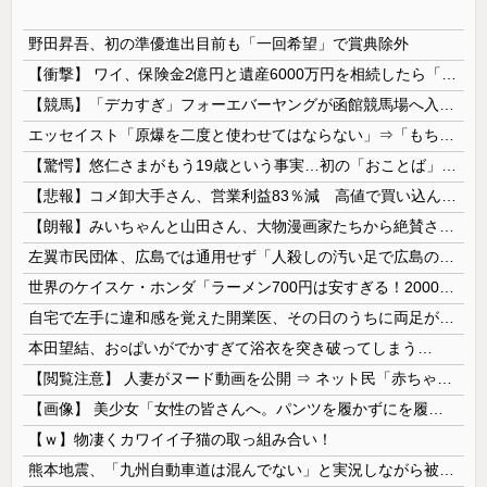
野田昇吾、初の準優進出目前も「一回希望」で賞典除外
【衝撃】 ワイ、保険金2億円と遺産6000万円を相続したら「こう」なった・・・
【競馬】「デカすぎ」フォーエバーヤングが函館競馬場へ入厩 573キロ 矢作師「もう1段パワーアップ」
エッセイスト「原爆を二度と使わせてはならない」⇒「もちろん中国の核も非難する？」⇒「中国の核は綺麗な核！」
【驚愕】悠仁さまがもう19歳という事実…初の「おことば」にネット民驚嘆
【悲報】コメ卸大手さん、営業利益83％減 高値で買い込んだ米が売れず「損切り祭り」開幕へ
【朗報】みいちゃんと山田さん、大物漫画家たちから絶賛されるｗｗｗｗ
左翼市民団体、広島では通用せず「人殺しの汚い足で広島の土を踏むな！」→広島県民「お前らの方が汚いんじゃ！」「ワシらが広島県民じゃ」
世界のケイスケ・ホンダ「ラーメン700円は安すぎる！2000円にするべき」
自宅で左手に違和感を覚えた開業医、その日のうちに両足が動かなくなり入院すると……
本田望結、お○ぱいがでかすぎて浴衣を突き破ってしまう…
【閲覧注意】 人妻がヌード動画を公開 ⇒ ネット民「赤ちゃんに絶対に母乳を上げないで！」（衝撃動画）
【画像】 美少女「女性の皆さんへ。パンツを履かずにを履いてみてください」
【ｗ】物凄くカワイイ子猫の取っ組み合い！
熊本地震、「九州自動車道は混んでない」と実況しながら被災地へ向かう有名アナなどに批判殺到 全国紙記者「最新の状況をいち早く伝えることは報道機関としての責務」「情報を取り上げることには大きな意義がある」