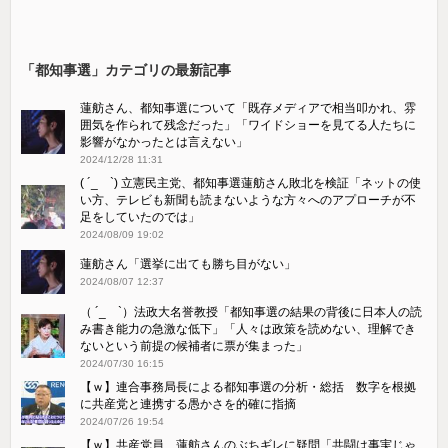
「都知事選」カテゴリの最新記事
蓮舫さん、都知事選について「既存メディアで相当叩かれ、雰
囲気を作られて残念だった」「ワイドショーを見てる人たちに
影響がなかったとは言えない」
2024/12/28 11:31
( ´_ゝ`) 立憲民主党、都知事選蓮舫さん敗北を検証「ネットの使
い方、テレビも新聞も読まないような方々へのアプローチが不
足をしていたのでは」
2024/08/09 19:02
蓮舫さん「選挙に出ても勝ち目がない」
2024/08/07 12:37
（ ´_ゝ`）法政大名誉教授「都知事選の結果の背後に日本人の読
み書き能力の急激な低下」「人々は政策を読めない、理解でき
ないという前提の候補者に票が集まった」
2024/07/30 16:15
【ｗ】連合事務局長による都知事選の分析・総括 数字を根拠
に共産党と連携する愚かさを的確に指摘
2024/07/26 19:54
【ｗ】共産党員、蓮舫さんのぶちギレに疑問「共闘は事実じゃ