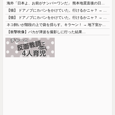
海外「日本よ、お前がナンバーワンだ」 熊本地震直後の日本の対応のスピードに世界が衝撃
【猫】 ドアノブにカバンをかけていた。行けるかニャ？ → 猫はこうなります…
【猫】 ドアノブにカバンをかけていた。行けるかニャ？ → 猫はこうなります…
ネコ飼いが階段の上で袋を揺らす。キラ〜ン！ → 地下室からヤツが現れる…
【衝撃映像】バカが津波を撮影しに行った結果…