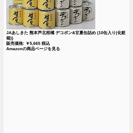
JAあしきた 熊本芦北柑橘 デコポン&甘夏缶詰め (10缶入り(化粧
箱))
販売価格: ￥5,665 税込
Amazonの商品ページを見る