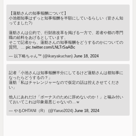
【蓮舫さんの知事報酬について】
小池都知事はずっと知事報酬を半額にしているらしい（皆さん知
ってました?）
蓮舫さんは公約で、行財政改革を掲げる一方で、若者や都の専門
職の給料をあげるとしています、
そこで記者から、蓮舫さんの知事報酬をどうするのかについての
質問。…
pic.twitter.com/LNLTrSaABc
— 以下略ちゃん™ (@ikaryakuchan)
June 18, 2024
記者「小池さんは知事報酬半分にしてるけど蓮舫さんは都知事に
なったらどうするの？」
蓮舫「私はチャレンジャーなので仮定の話は控えさせてくださ
い」
他人にあれだけ「ボーナスのために辞めないのか！」と噛み付い
ておいてこれは印象最悪じゃないの…ｗ
— やるOHTANI（R） (@Yaruo2024)
June 18, 2024