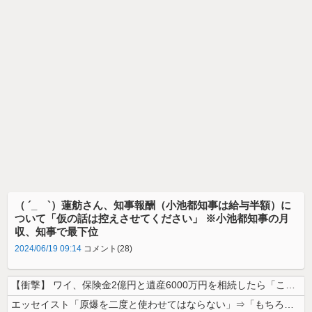
（ ´_ゝ`）蓮舫さん、知事報酬（小池都知事は給与半額）に
ついて「仮の話は控えさせてください」 ※小池都知事の月
収、知事で最下位
2024/06/19 09:14
コメント(28)
【衝撃】 ワイ、保険金2億円と遺産6000万円を相続したら「こう」なっ...
エッセイスト「原爆を二度と使わせてはならない」⇒「もちろん中国の核も非...