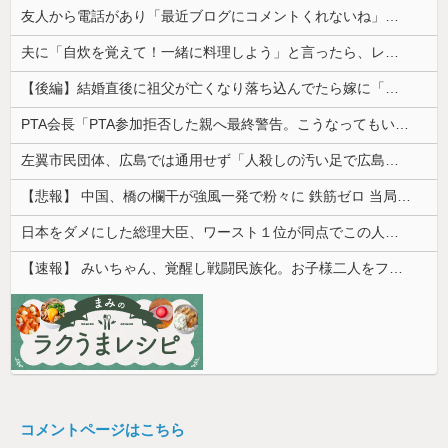
友人から電話があり「最近ブログにコメントくれないね」と言われた
夫に「自炊を覚えて！一緒に料理しよう」と言ったら、レストランの予約をされた。自炊計画は完全に狂って…
【後編】結婚直後に祖父が亡くなり落ち込んでたら嫁に「いつまでくよくよしてるの？」と言われた。お義父さんやお義母さんの負担もなくなったし良かったと...
PTA会長「PTA参加拒否した親へ最終警告。こうなってもいい？」
左翼市民団体、広島では通用せず「人殺しの汚い足で広島の土を踏むな！」→広島県民「お前らの方が汚いんじゃ！」「ワシらが広島県民じゃ」
【悲報】 中国、橋の欄干が強風一発で粉々に 鉄筋ゼロ 当局「接着剤でくっつけただけ」「正常で、品質問題はない」
日本をダメにした総理大臣、ワースト１位が同点でこの人ｗｗｗｗｗｗ
【速報】 みいちゃん、覚醒し戦闘民族化。お子様二人をフルボッコにしてしまう
コメントページはこちら