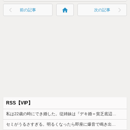
home
前の記事
次の記事
RSS【VIP】
私は22歳の時にでき婚した。従姉妹は『デキ婚＝貧乏底辺』と認識があるみたいで、私を馬鹿にしてきて…
セミがうるさすぎる。明るくなったら即座に爆音で鳴き出して毎日朝4時に叩き起こしにくるせいで寝不足だよ