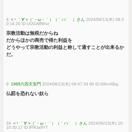
4:
<丶｀∀´>（´・ω・｀）（｀ハ´ ）さん
2024/06/13(木) 08:3
0:14.20 ID:UUGABWvz
宗教活動は無税だからね
だからほかの商売で得た利益を
どうやって宗教活動の利益と称して通すことが出来るか
だ。
9:
1989六四天安門
2024/06/13(木) 08:47:34.80 ID:b9hvXBaj
仏罰を恐れない奴ら
34:
<丶｀∀´>（´・ω・｀）（｀ハ´ ）さん
2024/06/13(木) 10:
10:30.17 ID:lP9Ua9YT