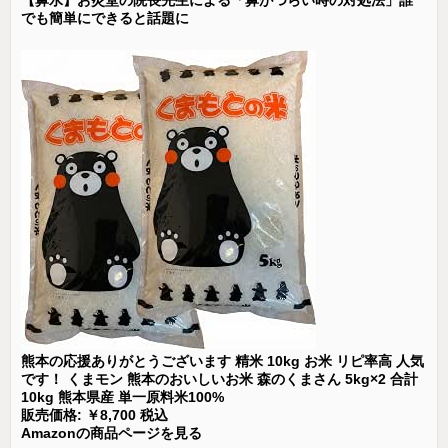
【鼻水】お灸堂の院長先生による「鼻がつらい時の対処法」誰
でも簡単にできると話題に
熊本の応援ありがとうございます 精米 10kg お米 リピ率高 人気
です！ くまモン 熊本のおいしいお米 森のくまさん 5kg×2 合計
10kg 熊本県産 単一原料米100%
販売価格: ￥8,700 税込
Amazonの商品ページを見る