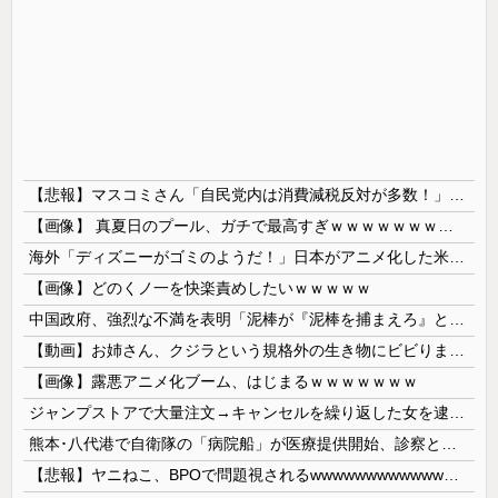
【悲報】マスコミさん「自民党内は消費減税反対が多数！」 → 自民党議員の内部暴露で嘘が完全発覚 → ｗｗｗｗｗｗｗｗｗｗｗｗｗｗ
【画像】 真夏日のプール、ガチで最高すぎｗｗｗｗｗｗｗｗｗｗ
海外「ディズニーがゴミのようだ！」日本がアニメ化した米人気SF作品に絶賛の声が殺到中
【画像】どのくノ一を快楽責めしたいｗｗｗｗｗ
中国政府、強烈な不満を表明「泥棒が『泥棒を捕まえろ』と叫ぶようなやり口で中国を貶めている」と強く非難！
【動画】お姉さん、クジラという規格外の生き物にビビりまくる 【Pickup05164712】
【画像】露悪アニメ化ブーム、はじまるｗｗｗｗｗｗｗ
ジャンプストアで大量注文→キャンセルを繰り返した女を逮捕 「注文で欲求が満たされた」総額43億円
熊本･八代港で自衛隊の「病院船」が医療提供開始、診察と薬剤処方…被災者向け大浴場も！
【悲報】ヤニねこ、BPOで問題視されるwwwwwwwwwwwwwwwwwwwwwwww