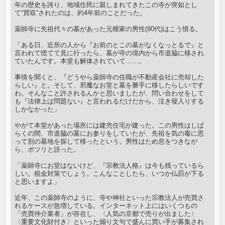
年の歴史を誇り、地域住民に親しまれてきたこの寺が突如とし
て“買収”されたのは、約4年前のことだった。
薬師寺に先祖代々の墓があった元檀家の男性(90代)はこう憤る。
「ある日、近所の人から『お前のとこの墓がなくなっとるで』と
言われて慌てて見に行ったら、墓が寺の境内から市道脇に移され
ていたんです。本堂も解体されていて……。
事情を聞くと、『どうやら薬師寺の住職が不動産会社に売却した
らしい』と。そして、邪魔なお堂と墓を勝手に移したらしいです
わ。そんなこと許されるんかと思いましたが、問い合わせをして
も『法律上は問題ない』と言われるだけだから、泣き寝入りする
しかなかった」
やがて本堂があった場所には建売住宅が建った。この男性はしば
らくの間、市道脇の墓にお参りをしていたが、先祖を気の毒に思
って別の墓地を探して移ったという。男性はため息をつきなが
ら、ポツリと語った。
「薬師寺にお堂はないけど、『宗教法人格』は今も残っているら
しい。税金対策でしょう。こんなことしたら、いつか仏罰が下る
と思いますよ」
近年、この薬師寺のように、寺や神社といった宗教法人が売買さ
れるケースが急増している。インターネット上にはいくつもの
「売買仲介業者」が存在し、〈人気の京都で売りが出ました〉
〈重要文化財付き〉といった煽り文句で盛んに買い手が募集され