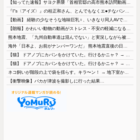
【知ってた速報】サヨク界隈「首相官邸の高市熊本訪問動画にBGMが付いてる！災害利用ガー！」→産経「安倍岸田石破時代も同様。当時は批判なかった」（...
『I"s〈アイズ〉』の桂正和さん、とんでもなくエ●チなパンツを描く。これもう芸術だろ
【動画】 経験の少なそうな地味巨乳♀、いきなり同人AVで生挿入セッ○スしてしまう。 日本終わりすぎだろ・・・
【朗報】かわいい動物の動画がストレス・不安の軽減になる可能性。英大学の研究で実証
熊本地震、「九州自動車道は混んでない」と実況しながら被災地へ向かう有名アナなどに批判殺到 全国紙記者「最新の状況をいち早く伝えることは報道機関としての責務」「情報を取り上げることには大きな意義がある」
海外「日本よ、お前がナンバーワンだ」 熊本地震直後の日本の対応のスピードに世界が衝撃
【猫】 ドアノブにカバンをかけていた。行けるかニャ？ → 猫はこうなります…
【猫】 ドアノブにカバンをかけていた。行けるかニャ？ → 猫はこうなります…
ネコ飼いが階段の上で袋を揺らす。キラ〜ン！ → 地下室からヤツが現れる…
【衝撃映像】バカが津波を撮影しに行った結果…