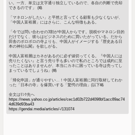
い。一方、単立は文字通り独立しているので、各自の判断で売却
できるのです」 (略
「マネロンがしたい」と平然と言ってくる顧客も少なくないが、
「中国人富裕層」にはさらに、こんな特徴もある。
「今では問い合わせの3割が中国人からです。脱税やマネロン目的
だけでなく、彼らはビジネスのために買いたがっている。だから
田舎のボロボロの寺よりも、中国人がイメージする『歴史ある日
本の神社仏閣』を欲しがる。
中国人富裕層はカネがあるのに必ず値切ってくる。『中国人には
売りたくない』と言う売り手も多いので私のところでは成約に至
ったことはありませんが、本当にカネに困っている寺は売ってし
まっているでしょうね」(略
「帰化申請」が通りやすい…！中国人富裕層に同行取材してわか
った「日本の寺」を爆買いする「驚愕の理由」(以下略
全文はﾘﾝｸ先へ
https://news.yahoo.co.jp/articles/cec1d02b722d4098bf1acc89ac74
4d639d93ba43
https://gendai.media/articles/-/131074