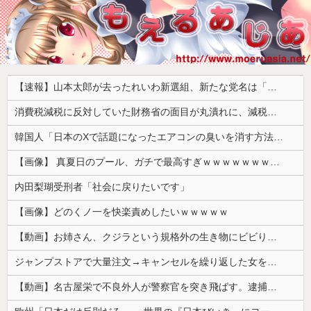
【速報】山本太郎が去ったれいわ新選組、新たな党名は「いのちの党」 略称「いのち」
消費税減税に反対していた財務省の面目が丸潰れに、減税が決まった途端に市場が動き出したが……
韓国人「日本のXで話題になったエアコンの臭いを消す方法をご覧ください」→「これマジ？」
【画像】 真夏日のプール、ガチで最高すぎｗｗｗｗｗｗｗｗｗｗ
内田梨瑚受刑者「社会に戻りたいです」
【画像】どのくノ一を快楽責めしたいｗｗｗｗｗ
【動画】お姉さん、クジラという規格外の生き物にビビりまくる 【Pickup05164712】
ジャンプストアで大量注文→キャンセルを繰り返した女を逮捕 「注文で欲求が満たされた」総額43億円
【動画】名古屋栄で不良外人が警察官を突き飛ばす。逮捕しろやｗｗｗ