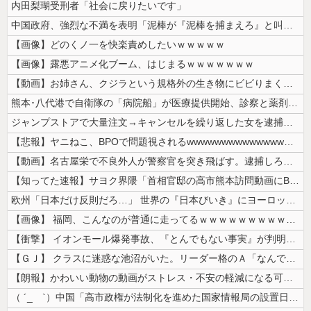
内田梨瑚受刑者「社会に戻りたいです」
中国政府、強烈な不満を表明「泥棒が『泥棒を捕まえろ』と叫ぶようなやり口...
【画像】どのくノ一を快楽責めしたいｗｗｗｗｗ
【画像】露悪アニメ化ブーム、はじまるｗｗｗｗｗｗｗ
【動画】お姉さん、クジラという規格外の生き物にビビりまくる 【Pick...
熊本･八代港で自衛隊の「病院船」が医療提供開始、診察と薬剤処方…被災者...
ジャンプストアで大量注文→キャンセルを繰り返した女を逮捕 「注文で欲求...
【悲報】ヤニねこ、BPOで問題視されるwwwwwwwwwwwwwwww...
【動画】名古屋栄で不良外人が警察官を突き飛ばす。逮捕しろやｗｗｗ
【知ってた速報】サヨク界隈「首相官邸の高市熊本訪問動画にBGMが付いて...
欧州「日本だけ反則だろ…」 世界の『日本びいき』にヨーロッパ全土から不...
【画像】 福岡、こんなのが普通に走ってるｗｗｗｗｗｗｗｗｗｗｗｗｗｗｗ...
【衝撃】 イオンモール爆発事故、『とんでもない事実』が判明してしまう・...
【ＧＪ】 クラスに迷惑な池沼がいた。リーダー格のＡ「なんで支援学級に入...
【朗報】かわいい動物の動画がストレス・不安の軽減になる可能性。英大学の...
（ ´_ゝ`）中国「高市政権が法制化を進めた国家情報局の設置日が7月3...