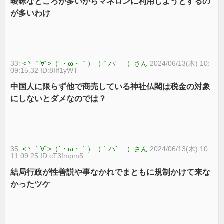
曖昧なところが多いからマネロンに利用しようとするの
が多いわけ
33:
<丶｀∀´>（´・ω・｀）（｀ハ´ ）さん
2024/06/13(木) 10:
09:15.32 ID:8IIf1yWT
中国人に限らず他で商売している神社仏閣は税金の対象
にしないとダメなのでは？
35:
<丶｀∀´>（´・ω・｀）（｀ハ´ ）さん
2024/06/13(木) 10:
11:09.25 ID:cT3fmpm5
結局行政が性善説や事なかれでまともに規制かけて来な
かったツケ