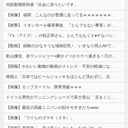
内田梨瑚受刑者「社会に戻りたいです」
【画像】 福岡、こんなのが普通に走ってるｗｗｗｗｗｗｗｗｗｗｗｗｗｗｗｗ
【衝撃】 イオンモール爆発事故、『とんでもない事実』が判明してしまう・・・・・・
『I"s〈アイズ〉』の桂正和さん、とんでもなくエ●チなパンツを描く。これもう芸術だろ
【動画】 経験の少なそうな地味巨乳♀、いきなり同人AVで生挿入セッ○スしてしまう。 日本終わりすぎだろ・・・
影山優佳、赤ランジェリー×網タイツがスケベ過ぎる！只の痴女だろ・・・
【朗報】かわいい動物の動画がストレス・不安の軽減になる可能性。英大学の研究で実証
韓国人「日本ではビールジョッキをほとんど洗わずに、次の客に出すんだ！ これが証拠の映像だ!!」……あー、なるほどですねー。韓国には「アレ」がないんだ？
【画像】カップヌードル、限界突破ｗｗｗ
ドイツ人男性がランニングシューズで富士登山 「足をくじいて動けない」
【画像】最近の高級ミニバンの顔キモすぎだろwww
【画像】「ワイらのゴマキ（３９）」
【悲報】美容師「…手は尽くしました」おば「ｱｯ…ｯｽ…」→