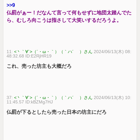
>>9
仏罰がぁー！だなんて言って何もせずに地団太踏んでた
ら、むしろ向こうは指さして大笑いするだろうよ。
11:
<丶｀∀´>（´・ω・｀）（｀ハ´ ）さん
2024/06/13(木) 08:
48:32.68 ID:E2RjHR19
これ、売った坊主も大概だろ
37:
<丶｀∀´>（´・ω・｀）（｀ハ´ ）さん
2024/06/13(木) 10:
11:45.57 ID:kBZMg7HJ
仏罰が下るとしたら売った日本の坊主にだろ