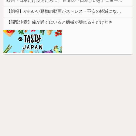
欧州「日本だけ反則だろ…」 世界の『日本びいき』にヨーロッパ全土から不満の声
【朗報】かわいい動物の動画がストレス・不安の軽減になる可能性。英大学の研究で実証
【閲覧注意】俺が近くにいると機械が壊れるんだけどさ