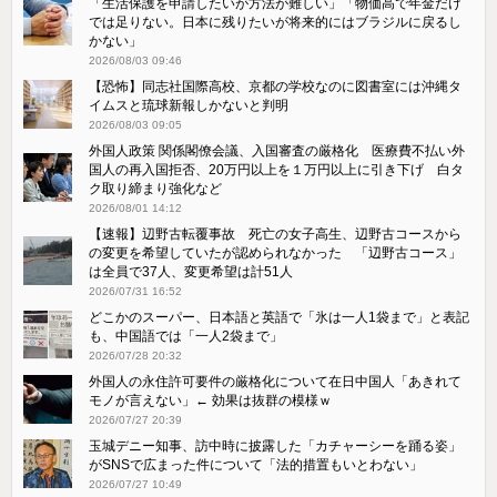
「生活保護を申請したいが方法が難しい」「物価高で年金だけ
では足りない。日本に残りたいが将来的にはブラジルに戻るし
かない」
2026/08/03 09:46
【恐怖】同志社国際高校、京都の学校なのに図書室には沖縄タ
イムスと琉球新報しかないと判明
2026/08/03 09:05
外国人政策 関係閣僚会議、入国審査の厳格化 医療費不払い外
国人の再入国拒否、20万円以上を１万円以上に引き下げ 白タ
ク取り締まり強化など
2026/08/01 14:12
【速報】辺野古転覆事故 死亡の女子高生、辺野古コースから
の変更を希望していたが認められなかった 「辺野古コース」
は全員で37人、変更希望は計51人
2026/07/31 16:52
どこかのスーパー、日本語と英語で「氷は一人1袋まで」と表記
も、中国語では「一人2袋まで」
2026/07/28 20:32
外国人の永住許可要件の厳格化について在日中国人「あきれて
モノが言えない」← 効果は抜群の模様ｗ
2026/07/27 20:39
玉城デニー知事、訪中時に披露した「カチャーシーを踊る姿」
がSNSで広まった件について「法的措置もいとわない」
2026/07/27 10:49