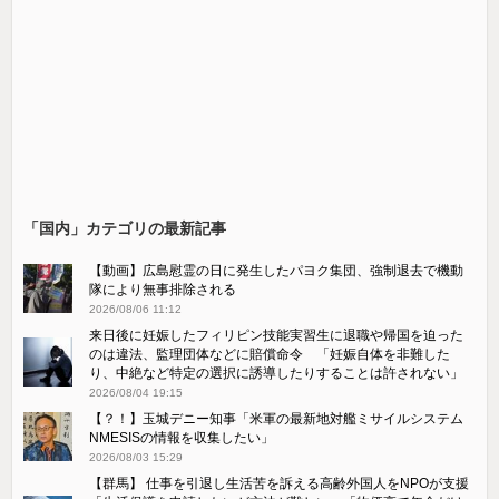
「国内」カテゴリの最新記事
【動画】広島慰霊の日に発生したパヨク集団、強制退去で機動
隊により無事排除される
2026/08/06 11:12
来日後に妊娠したフィリピン技能実習生に退職や帰国を迫った
のは違法、監理団体などに賠償命令 「妊娠自体を非難した
り、中絶など特定の選択に誘導したりすることは許されない」
2026/08/04 19:15
【？！】玉城デニー知事「米軍の最新地対艦ミサイルシステム
NMESISの情報を収集したい」
2026/08/03 15:29
【群馬】 仕事を引退し生活苦を訴える高齢外国人をNPOが支援