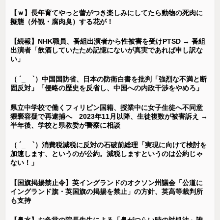
【ｗ】長年育てやっと蕾がつき楽しみにしてたら動物の死肉に
擬態（外観・腐肉臭）する花が！
【続報】NHK職員、番組出演者から性被害を受けPTSD → 番組
出演者「飲酒していたため記憶にないが真実であれば申し訳な
い」
（ ´_ゝ`）中国国防省、日本の防衛白書を批判「強烈な不満と断
固反対」「侵略の歴史を反省し、中国への内政干渉をやめろ」
県立中学校で働くフィリピン国籍、授業中に女子生徒へ不同意
猥褻容疑で再逮捕へ 2023年11月以降、生徒複数が被害訴え →
半年後、学校と県教委が警察に相談
（ ´_ゝ`）消費税減税に反対の石破前総理「実現に向けて検討を
加速します、というのが公約。減税しますというのは公約じゃ
ない！」
【国旗掲揚禁止令】英イングランドのオクソン州議会「公道に
イングランド旗・英国旗の掲揚を禁止」の方針、英高等裁判所
も支持