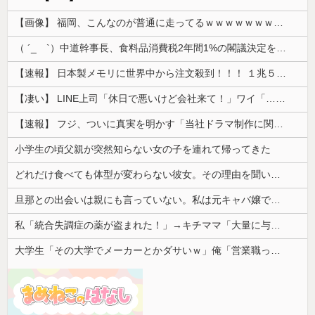
【画像】 福岡、こんなのが普通に走ってるｗｗｗｗｗｗｗｗｗｗｗｗｗｗｗｗｗｗｗｗｗｗｗｗｗｗｗｗｗｗｗｗｗｗｗｗｗｗｗｗ
（ ´_ゝ`）中道幹事長、食料品消費税2年間1%の閣議決定を批判 → 記者「中道改革連合は食料品消費税ゼロを公約に掲げていたが？」→ 階猛氏「
【速報】 日本製メモリに世界中から注文殺到！！！ １兆５０００億円で工場増築へ
【凄い】 LINE上司「休日で悪いけど会社来て！」ワイ「…無視」上司「マジでヤバいから！」←その結果ｗｗｗｗｗ
【速報】 フジ、ついに真実を明かす「当社ドラマ制作に関するご説明」5chの目は厳しいぞ
小学生の頃父親が突然知らない女の子を連れて帰ってきた
どれだけ食べても体型が変わらない彼女。その理由を聞いたら、思いもしなかった方法で維持していて…
旦那との出会いは親にも言っていない。私は元キャバ嬢で旦那は元ボーイ
私「統合失調症の薬が盗まれた！」→キチママ「大量に与えたら娘が病院に運ばれた！ヤバい薬！」私「えっ」→盗まれた薬が思わぬ形で使われていて…
大学生「その大学でメーカーとかダサいｗ」俺「営業職って知らないの？」→まさかの勘違いに呆れてしまい…