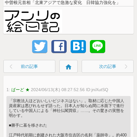
中曽根元首相「北東アジアで急激な変化 日韓協力強化を」
home
前の記事
次の記事
1:
ばーど ★
2024/06/13(木) 08:27:52.56 ID:jniXutSQ
「宗教法人ほどおいしいビジネスはない」。取材に応じた中国人
資産家は悪びれもせず語った。日本人が知らぬ間に水面下で進行
している中国人による「神社仏閣買収」……。その驚きの実態を
明かす。
■勝手に墓を移された
江戸時代初期に創建された大阪市住吉区の名刹「薬師寺」。約400