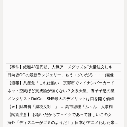
【事件】総額43億円超、人気アニメグッズを"大量注文しキャンセル"女逮捕…ネット「オンラインショップを売り切れ状態にして商品相場を操作してたので...
日向坂OGの最新ランジェリー、もうエグいだろ・・・(画像どーん)
【速報】共産党「これは酷い…京都市でマイナンバーカードを持たない29万人がポイント給付事業から排除された」
ネット空間ほど賛成論が強くない？女系天皇、養子子息の皇位継承など…皇室のあり方に関する意識調査で見えた意外な結果とは
メンタリストDaiGo「SNS最大のデメリットは口を開く価値がない奴が発信できるようになったこと」
【ｗ】財務省「減税反対！」 → 高市総理「ふ～ん、人事権発動ね？」 → 結果 ｗｗｗｗｗｗｗｗｗｗ
【閲覧注意】 お願いだからフェイクであってほしいこの女児の動画、本物だった…
海外「ディズニーがゴミのようだ！」日本がアニメ化した米人気SF作品に絶賛の声が殺到中