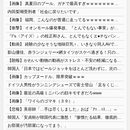
【画像】 真夏日のプール、ガチで最高すぎｗｗｗｗｗｗｗｗｗｗ
内田梨瑚受刑者「社会に戻りたいです」
【画像】 福岡、こんなのが普通に走ってるｗｗｗｗｗｗｗｗｗｗｗｗｗｗｗｗ
【衝撃】 イオンモール爆発事故、『とんでもない事実』が判明してしまう・・・・・・
『I"s〈アイズ〉』の桂正和さん、とんでもなくエ●チなパンツを描く。これもう芸術だろ
【動画】 経験の少なそうな地味巨乳♀、いきなり同人AVで生挿入セッ○スしてしまう。 日本終わりすぎだろ・・・
影山優佳、赤ランジェリー×網タイツがスケベ過ぎる！只の痴女だろ・・・
【朗報】かわいい動物の動画がストレス・不安の軽減になる可能性。英大学の研究で実証
韓国人「日本ではビールジョッキをほとんど洗わずに、次の客に出すんだ！ これが証拠の映像だ!!」……あー、なるほどですねー。韓国には「アレ」がないんだ？
【画像】カップヌードル、限界突破ｗｗｗ
ドイツ人男性がランニングシューズで富士登山 「足をくじいて動けない」
【画像】最近の高級ミニバンの顔キモすぎだろwww
【画像】「ワイらのゴマキ（３９）」
【悲報】美容師「…手は尽くしました」おば「ｱｯ…ｯｽ…」→
韓国人「安貞桓が韓国代表に激怒！『惨憺たる結果、徹底的な刷新が必要だ』と監督や協会を痛烈批判」
お部屋が汚部屋になってまう、、