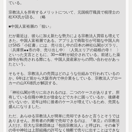
ている。
宗教法人を所有するメリットについて、元国税庁職員で税理士の
松XX氏が語る。 （略
■中国人富裕層の「狙い」
だが最近は、彼らに加え新たな勢力による宗教法人買収も増えて
きた。中国人富裕層である。アプリ上で商取引が可能な中国人向
けSNS「小紅書」には、売り出し中の日本の神社仏閣がズラリ。
〈兵庫県●●市の寺、売り出し中〉〈人気エリアの箱根の寺！ 〉
といった文言とともに、30ー40軒が紹介されている。前述した薬
師寺が転売される際にも、中国人資産家からの問い合わせがあっ
たという。
そもそも、宗教法人の売買はどのような仕組みで行われているの
か。6年ほど前から大阪市内で仲介業をしている、宗教法人ブロー
カーの山XX雄氏が解説する。
「神社仏閣が売りに出されるのは、二つのケースがあります。所
有している住職や神主が借金などでカネに困っているか、後継者
がいないか。近年は特に後者のケースが増えているため、売買も
盛んになりました。
ただ、あらゆる宗教法人が簡単に売却できるかと言うとそうでは
ありません。所有者の判断で売却できるのは、『単立』の宗教法
人だけ。巨大な宗教団体は『包括宗教法人』と呼ばれ、その傘下
の寺や神社は上部組織の許可なく独断で売りに出すことはできな