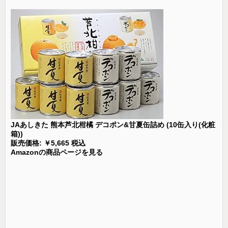
JAあしきた 熊本芦北柑橘 デコポン&甘夏缶詰め (10缶入り(化粧
箱))
販売価格: ￥5,665 税込
Amazonの商品ページを見る