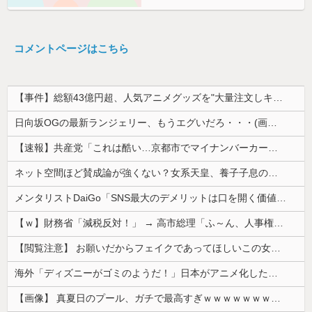
コメントページはこちら
【事件】総額43億円超、人気アニメグッズを"大量注文しキャンセル"女逮捕…ネット「オンラインショップを売り切れ状態にして商品相場を操作してたので...
日向坂OGの最新ランジェリー、もうエグいだろ・・・(画像どーん)
【速報】共産党「これは酷い…京都市でマイナンバーカードを持たない29万人がポイント給付事業から排除された」
ネット空間ほど賛成論が強くない？女系天皇、養子子息の皇位継承など…皇室のあり方に関する意識調査で見えた意外な結果とは
メンタリストDaiGo「SNS最大のデメリットは口を開く価値がない奴が発信できるようになったこと」
【ｗ】財務省「減税反対！」 → 高市総理「ふ～ん、人事権発動ね？」 → 結果 ｗｗｗｗｗｗｗｗｗｗ
【閲覧注意】 お願いだからフェイクであってほしいこの女児の動画、本物だった…
海外「ディズニーがゴミのようだ！」日本がアニメ化した米人気SF作品に絶賛の声が殺到中
【画像】 真夏日のプール、ガチで最高すぎｗｗｗｗｗｗｗｗｗｗ