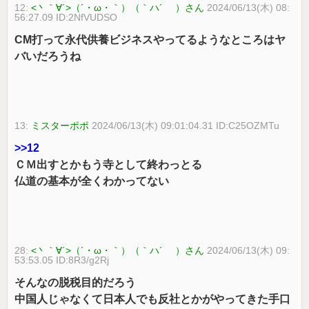
12:
<丶｀∀´>（´・ω・｀）（｀ハ´ ）さん
2024/06/13(木) 08:
56:27.09 ID:2NfVUDSO
CM打って永代供養ビジネスやってるようなところはヤ
バいだろうね
13:
ミスターポポ
2024/06/13(木) 09:01:04.31 ID:C25OZMTu
>>12
ＣＭ出すとかもう寺として終わっとる
仏道の基本が全くわかってない
28:
<丶｀∀´>（´・ω・｀）（｀ハ´ ）さん
2024/06/13(木) 09:
53:53.05 ID:8R3/g2Rj
そんなの脱税目的だろう
中国人じゃなくて日本人でも反社とかがやってきた手口