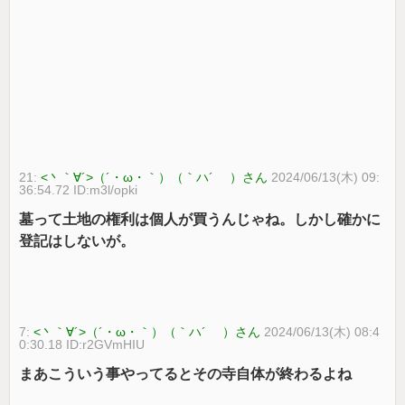
21:
<丶｀∀´>（´・ω・｀）（｀ハ´ ）さん
2024/06/13(木) 09:
36:54.72 ID:m3l/opki
墓って土地の権利は個人が買うんじゃね。しかし確かに
登記はしないが。
7:
<丶｀∀´>（´・ω・｀）（｀ハ´ ）さん
2024/06/13(木) 08:4
0:30.18 ID:r2GVmHIU
まあこういう事やってるとその寺自体が終わるよね