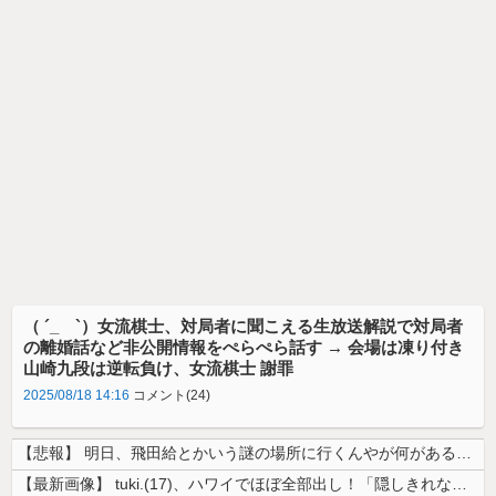
（ ´_ゝ`）女流棋士、対局者に聞こえる生放送解説で対局者
の離婚話など非公開情報をぺらぺら話す → 会場は凍り付き
山崎九段は逆転負け、女流棋士 謝罪
2025/08/18 14:16
コメント(24)
【悲報】 明日、飛田給とかいう謎の場所に行くんやが何があるんや????...
【最新画像】 tuki.(17)、ハワイでほぼ全部出し！「隠しきれない...