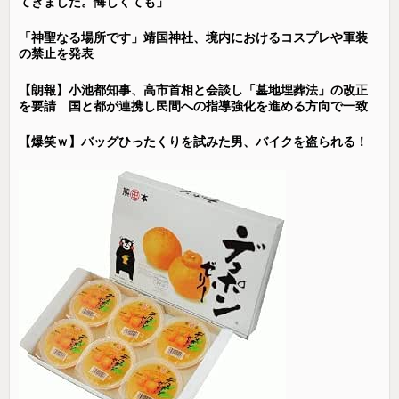
てきました。悔しくても」
「神聖なる場所です」靖国神社、境内におけるコスプレや軍装
の禁止を発表
【朗報】小池都知事、高市首相と会談し「墓地埋葬法」の改正
を要請 国と都が連携し民間への指導強化を進める方向で一致
【爆笑ｗ】バッグひったくりを試みた男、バイクを盗られる！