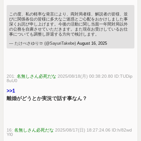
この度、私の軽率な発言により、両対局者様、解説者の皆様、並
びに関係各位の皆様に多大なご迷惑とご心配をおかけしました事
深くお詫び申し上げます。今後の活動に関し当面一年間対局以外
の公務を自粛させていただきます。また現在お受けしているお仕
事についても調整し辞退する方向で検討します。
— たけべさゆり🍈 (@SayuriTakebe)
August 16, 2025
201:
名無しさん必死だな
2025/08/18(月) 00:38:20.80 ID:TUDip
8uU0
>>1
離婚がどうとか実況で話す事なん？
16:
名無しさん必死だな
2025/08/17(日) 18:27:24.06 ID:h/82wd
Yl0