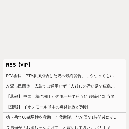
RSS【VIP】
PTA会長「PTA参加拒否した親へ最終警告。こうなってもいい？」
左翼市民団体、広島では通用せず「人殺しの汚い足で広島の土を踏むな！」→広島県民「お前らの方が汚いんじゃ！」「ワシらが広島県民じゃ」
【悲報】 中国、橋の欄干が強風一発で粉々に 鉄筋ゼロ 当局「接着剤でくっつけただけ」「正常で、品質問題はない」
【速報】 イオンモール熊本の爆発原因が判明！！！！
槍ヶ岳で60歳男性を救助した救助隊、だが僅か1時間後にその男性が所属していたPTから連絡があって……
長男嫁が「お姉ちゃん助けて」と電話してきた。バカトメが、雪の中うちの息子に会いに来ようとしたらしく...