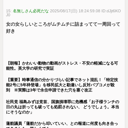
15:
名無しさん必死だな
2025/08/17(日) 18:24:59.08 ID:dJjt6KO
J0
女の女らしいところがムチムチに詰まってて一周回って
好き
【朗報】かわいい動物の動画がストレス・不安の軽減になる可
能性。英大学の研究で実証
【重要】時事通信の分かりづらい記事でネット混乱！「特定技
能2号に5年枠登場」を移民拡大と勘違いし反対パブコメが殺
到 ※実際は3年で永住申請できた穴を塞ぐ改正
社民党 福島みずほ党首、国旗損壊罪に危機感「お子様ランチの
日の丸は折っても破っても処罰されない、 どうでしょう。本当
にそうなのか」
蓮舫議員「蓮舫だから叩いていい、との報道に何度も向き合っ