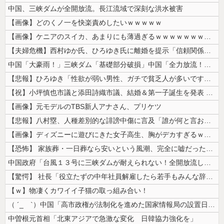
中国、三峡ダムが全開放流。長江流域で深刻な洪水被害
【画像】どのくノ一を快楽責めしたいｗｗｗｗｗ
【画像】ケニアのスイカ、あまりにも薄過ぎるｗｗｗｗｗｗｗｗｗｗｗｗｗ
【夫婦危機】西村ゆか氏、ひろゆき氏に離婚を提示「信頼関係が保てず夫婦を...
中国「大豪雨！」三峡ダム「基礎部分破損」中国「全力放流！」台風13号「...
【悲報】ひろゆき「性欲が弱い男性、ガチで貧乏人が多いです。なぜなら…」
【祝】小坪慎也市議と添田詩織市議、結婚＆第一子誕生を発表 → ｗｗｗｗ...
【画像】元モデルのTBS新人アナさん、プリケツ
【悲報】八村塁、人種差別的な誹謗中傷に言及「誰が何と言おうと僕は日本人...
【画像】ディズニーに遊びにきた女子高生、胸がデカすぎるｗｗｗｗｗｗｗｗ...
【恐怖】 家族葬・一日葬なら安いという風潮、完全に嘘だった・・・・
中国政府「台風１３号に三峡ダムが耐えられない！全開放流しろ！」⇒ 下流...
【驚愕】 社長「役立たずの中年社員解雇したら若手もみんな辞めてしまった...
【ｗ】物凄くカワイイ子猫の取っ組み合い！
（ ´_ゝ`）中国「高市政権が法制化を進めた国家情報局の設置日が7月3...
中曽根元首相「北東アジアで急激な変化 日韓協力強化を」