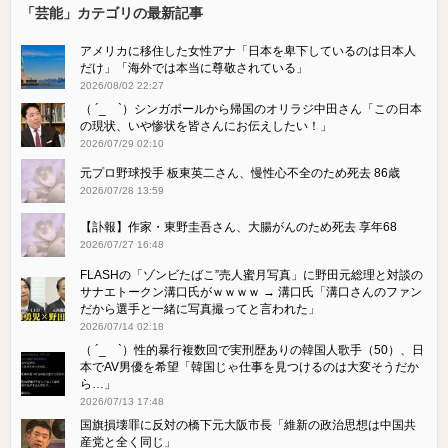
「芸能」カテゴリの最新記事
アメリカに移住した女性アナ「日本を卑下しているのは日本人
だけ」「海外では本当に尊敬されている」
2026/08/02 22:27
（ ´_ゝ`）シンガポールから帰国のオリラジ中田さん「この日本
の現状、いや惨状を皆さんにお伝えしたい！」
2026/07/29 02:10
元プロ野球投手 板東英二さん、慢性心不全のため死去 86歳
2026/07/28 13:59
【訃報】作家・東野圭吾さん、大腸がんのため死去 享年68
2026/07/27 16:48
FLASHの「ゾンビたばこ”売人蜜月写真」に野田元総理と対談の
サナエトークン溝口氏がｗｗｗｗ → 溝口氏「溝口さんのファン
だから選手と一緒に写真撮ってと言われた」
2026/07/14 02:18
（ ´_ゝ`）性的暴行複数回で実刑歴ありの韓国人歌手（50）、日
本でAV男優を希望「韓国じゃ仕事を見つけるのは大変そうだか
ら…」
2026/07/13 17:48
国旗損壊罪に反対の橋下元大阪市長「維新の政治思想は中国共
産党と全く同じ」