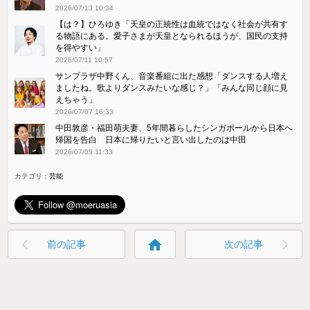
2026/07/13 10:34
【は？】ひろゆき「天皇の正統性は血統ではなく社会が共有す
る物語にある。愛子さまが天皇となられるほうが、国民の支持
を得やすい」
2026/07/11 10:57
サンプラザ中野くん、音楽番組に出た感想「ダンスする人増え
ましたね。歌よりダンスみたいな感じ？」「みんな同じ顔に見
えちゃう」
2026/07/07 16:33
中田敦彦・福田萌夫妻、5年間暮らしたシンガポールから日本へ
帰国を告白 日本に帰りたいと言い出したのは中田
2026/07/05 11:33
カテゴリ：
芸能
home
前の記事
次の記事