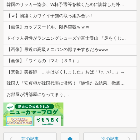
韓国のサッカー協会、W杯予選等を裁くために訪韓した外国人審判を「性接待」していた……大して強くもないチームが潤沢な予算を持ってりゃそうなるわな
【ｗ】物凄くカワイイ子猫の取っ組み合い！
【画像】カップヌードル、限界突破ｗｗｗ
ドイツ人男性がランニングシューズで富士登山 「足をくじいて動けない」
【画像】最近の高級ミニバンの顔キモすぎだろwww
【画像】「ワイらのゴマキ（３９）」
【悲報】美容師「…手は尽くしました」おば「ｱｯ…ｯｽ…」→
韓国人「安貞桓が韓国代表に激怒！『惨憺たる結果、徹底的な刷新が必要だ』と監督や協会を痛烈批判」
お部屋が汚部屋になってまう、、
home
前の記事
次の記事