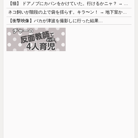
【猫】 ドアノブにカバンをかけていた。行けるかニャ？ → 猫はこうなります…
ネコ飼いが階段の上で袋を揺らす。キラ〜ン！ → 地下室からヤツが現れる…
【衝撃映像】バカが津波を撮影しに行った結果…