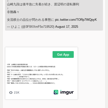
↓
山崎九段は後半急に失着が続き、渡辺明の逆転勝利
↓
非難轟々
女流棋士の品位が問われる事態に
pic.twitter.com/TORp7WQpyK
— ひよこ (@3F9XXmF5o719520)
August 17, 2025