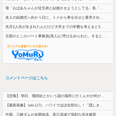
母「おばあちゃんが従兄弟と結婚させようとしてる」私「ちょうどいい、その話利用するわ」→3日後にまさかの展開…
友人の結婚式へ向かう日に、トメから車を出せと要求された。断っただけなのに大騒ぎになってしまい…
先月2人目が生まれたんだけど大学までの学費を考えると3人目は厳しい。赤ちゃんの育児に携われるのはこれで最後なのかと思うと涙が…
旦那のとこのパート事務員(美人)に呼び止められた。すると「あんな物(昼食)を旦那さんに食べさせるなんて信じられない！」と言い出し...
コメントページはこちら
【悲報】 明日、飛田給とかいう謎の場所に行くんやが何があるんや????・・・・・・・・・
【最新画像】 tuki.(17)、ハワイでほぼ全部出し！「隠しきれない美貌」とSNSざわつく
中国、三峡ダムが全開放流。長江流域で深刻な洪水被害