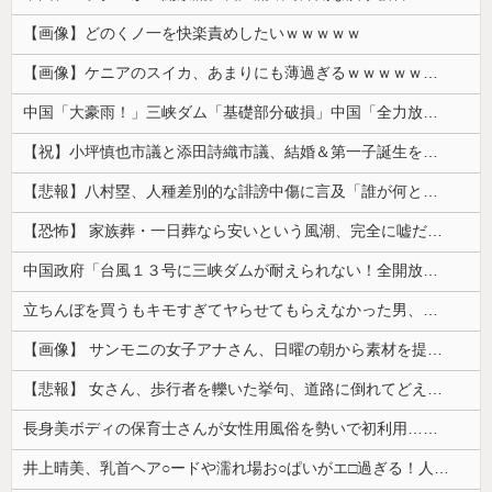
【画像】どのくノ一を快楽責めしたいｗｗｗｗｗ
【画像】ケニアのスイカ、あまりにも薄過ぎるｗｗｗｗｗｗｗｗｗｗｗｗｗ
中国「大豪雨！」三峡ダム「基礎部分破損」中国「全力放流！」台風13号「中国上陸予測」台風15号「中国接近（画像」中国「台風同時上陸！（穀物生産が...
【祝】小坪慎也市議と添田詩織市議、結婚＆第一子誕生を発表 → ｗｗｗｗｗｗｗｗｗｗｗｗ
【悲報】八村塁、人種差別的な誹謗中傷に言及「誰が何と言おうと僕は日本人」
【恐怖】 家族葬・一日葬なら安いという風潮、完全に嘘だった・・・・
中国政府「台風１３号に三峡ダムが耐えられない！全開放流しろ！」⇒ 下流域の街が壊滅状態ｗｗｗｗｗ
立ちんぼを買うもキモすぎてヤらせてもらえなかった男、代わりの足コキでまさかの大量身寸米青ｗｗｗ
【画像】 サンモニの女子アナさん、日曜の朝から素材を提供してしまう
【悲報】 女さん、歩行者を轢いた挙句、道路に倒れてどえらいことになってしまうw w w w w w w
長身美ボディの保育士さんが女性用風俗を勢いで初利用…子供に絶対見せられないメスの顔でイキまくり。
井上晴美、乳首ヘア○ードや濡れ場お○ぱいがエ□過ぎる！人生最後のラスト写真集、最高！！