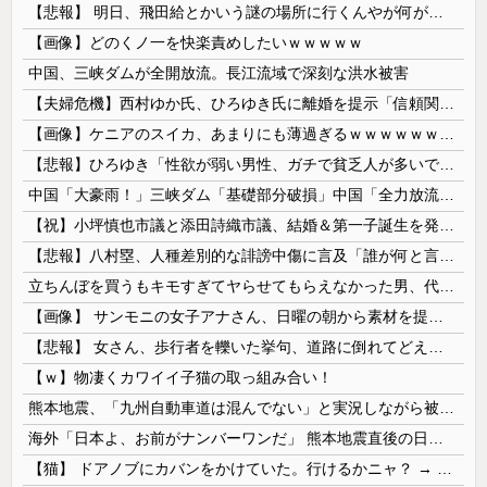
【悲報】 明日、飛田給とかいう謎の場所に行くんやが何があるんや????・・・・・・・・・
【画像】どのくノ一を快楽責めしたいｗｗｗｗｗ
中国、三峡ダムが全開放流。長江流域で深刻な洪水被害
【夫婦危機】西村ゆか氏、ひろゆき氏に離婚を提示「信頼関係が保てず夫婦を続けるのは無理」
【画像】ケニアのスイカ、あまりにも薄過ぎるｗｗｗｗｗｗｗｗｗｗｗｗｗ
【悲報】ひろゆき「性欲が弱い男性、ガチで貧乏人が多いです。なぜなら…」
中国「大豪雨！」三峡ダム「基礎部分破損」中国「全力放流！」台風13号「中国上陸予測」台風15号「中国接近（画像」中国「台風同時上陸！（穀物生産が...
【祝】小坪慎也市議と添田詩織市議、結婚＆第一子誕生を発表 → ｗｗｗｗｗｗｗｗｗｗｗｗ
【悲報】八村塁、人種差別的な誹謗中傷に言及「誰が何と言おうと僕は日本人」
立ちんぼを買うもキモすぎてヤらせてもらえなかった男、代わりの足コキでまさかの大量身寸米青ｗｗｗ
【画像】 サンモニの女子アナさん、日曜の朝から素材を提供してしまう
【悲報】 女さん、歩行者を轢いた挙句、道路に倒れてどえらいことになってしまうw w w w w w w
【ｗ】物凄くカワイイ子猫の取っ組み合い！
熊本地震、「九州自動車道は混んでない」と実況しながら被災地へ向かう有名アナなどに批判殺到 全国紙記者「最新の状況をいち早く伝えることは報道機関としての責務」「情報を取り上げることには大きな意義がある」
海外「日本よ、お前がナンバーワンだ」 熊本地震直後の日本の対応のスピードに世界が衝撃
【猫】 ドアノブにカバンをかけていた。行けるかニャ？ → 猫はこうなります…