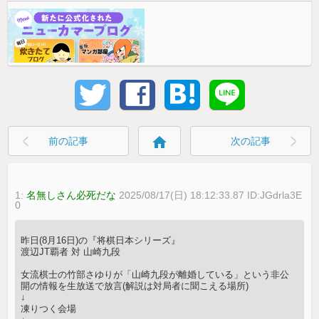
home
前の記事
次の記事
1:
名無しさん必死だな
2025/08/17(日) 18:12:33.87 ID:JGdrla3E
0
昨日(8月16日)の『将棋日本シリーズ』
渡辺JT覇者 対 山崎九段
女流棋士の竹部さゆりが「山崎九段が離婚している」という非公
開の情報を生放送で放言(解説は対局者に聞こえる場所)
↓
凍りつく会場