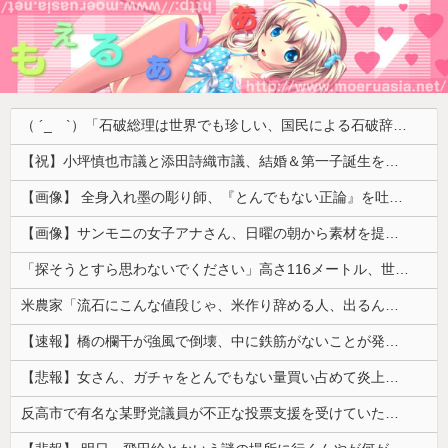
（ ´_ゝ`）「石破総理は世界でも珍しい、国民による石破辞めるなデモが自然発生した総理大臣です」
【祝】小坪慎也市議と添田詩織市議、結婚＆第一子誕生を発表 → ｗｗｗｗｗｗｗｗｗｗｗｗ
【画像】 全身入れ墨の彫り師、『とんでもない正論』を吐いて30万再生されてしまうｗｗｗｗｗｗｗ
【画像】サンモニの女子アナさん、日曜の朝から素材を提供してしまう
「探そうとすら思わないでください」高さ116メートル、世界一高い木が地図から消された理由
米農家「流石にこんな値段じゃ、米作り辞める人、出るんじゃないかなあ？？」
【速報】橋の欄干が強風で倒壊、中に鉄筋がないことが発覚 中国当局「接着剤で固定したので問題ない」
【悲報】女さん、ガチャをとんでもない量買い占めて炎上するｗｗｗｗ
反高市で有名な某野党議員が不正な投票支援を受けていた過去が発掘、「説明責任があるのでは？」と揶揄されており……