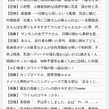
【悲報】八村塁、人種差別的な誹謗中傷に言及「誰が何と言おうと僕は日本人」
【恐怖】 家族葬・一日葬なら安いという風潮、完全に嘘だった・・・・
中国政府「台風１３号に三峡ダムが耐えられない！全開放流しろ！」⇒ 下流域の街が壊滅状態ｗｗｗｗｗ
立ちんぼを買うもキモすぎてヤらせてもらえなかった男、代わりの足コキでまさかの大量身寸米青ｗｗｗ
【画像】 サンモニの女子アナさん、日曜の朝から素材を提供してしまう
【悲報】 女さん、歩行者を轢いた挙句、道路に倒れてどえらいことになってしまうw w w w w w w
長身美ボディの保育士さんが女性用風俗を勢いで初利用…子供に絶対見せられないメスの顔でイキまくり。
井上晴美、乳首ヘア○ードや濡れ場お○ぱいがエ□過ぎる！人生最後のラスト写真集、最高！！
韓国のサッカー協会、W杯予選等を裁くために訪韓した外国人審判を「性接待」していた……大して強くもないチームが潤沢な予算を持ってりゃそうなるわな
【ｗ】物凄くカワイイ子猫の取っ組み合い！
【画像】カップヌードル、限界突破ｗｗｗ
ドイツ人男性がランニングシューズで富士登山 「足をくじいて動けない」
【画像】最近の高級ミニバンの顔キモすぎだろwww
【画像】「ワイらのゴマキ（３９）」
【悲報】美容師「…手は尽くしました」おば「ｱｯ…ｯｽ…」→
韓国人「安貞桓が韓国代表に激怒！『惨憺たる結果、徹底的な刷新が必要だ』と監督や協会を痛烈批判」