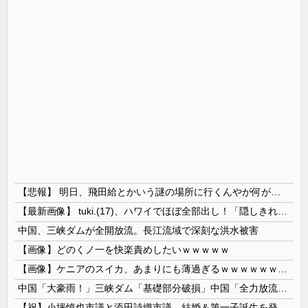
【悲報】 明日、飛田給とかいう謎の場所に行くんやが何があるんや????・・・・・・・・・
【最新画像】 tuki.(17)、ハワイでほぼ全部出し！「隠しきれない美貌」とSNSざわつく
中国、三峡ダムが全開放流。長江流域で深刻な洪水被害
【画像】どのくノ一を快楽責めしたいｗｗｗｗｗ
【画像】ケニアのスイカ、あまりにも薄過ぎるｗｗｗｗｗｗｗｗｗｗｗｗｗ
中国「大豪雨！」三峡ダム「基礎部分破損」中国「全力放流！」台風13号「中国上陸予測」台風15号「中国接近（画像」中国「台風同時上陸！（穀物生産が...
【祝】小坪慎也市議と添田詩織市議、結婚＆第一子誕生を発表 → ｗｗｗｗｗｗｗｗｗｗｗｗ