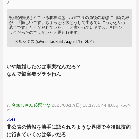
0
棋譜が解説されている将棋連盟Liveアプリの局後の感想に山崎九段
が 「悔しいです。ちょっと今後どうして生きていこうかという
感じです」とうなだれていた。 と書かれていますね。相当ショ
ックだったのではないかと思われます。
— ベルシタス (@versitas255)
August 17, 2025
いや離婚したのは事実なんだろ？
なんで被害者ヅラやねん
7:
名無しさん必死だな
2025/08/17(日) 18:17:36.44 ID:8qfRooN
V0
>>6
非公表の情報を勝手に語られるような界隈で今後競技的
に行きていくのは辛いだろ