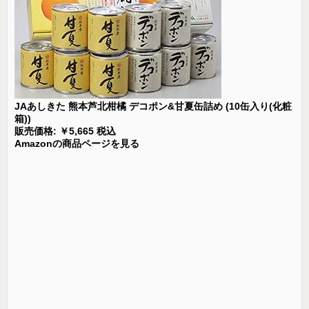
JAあしきた 熊本芦北柑橘 デコポン&甘夏缶詰め (10缶入り(化粧
箱))
販売価格: ￥5,665 税込
Amazonの商品ページを見る