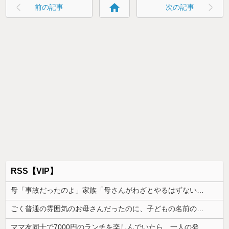
home
前の記事
次の記事
RSS【VIP】
母「事故だったのよ」家族「母さんがわざとやるはずない」→嫁が毒を飲まされ子どもを失ったのに信じてもらえず…
ごく普通の雰囲気のお母さんだったのに、子どもの名前の由来を聞いて驚きを隠せなくなって…
ママ友同士で7000円のランチを楽しんでいたら、一人の発言で場の空気が凍りついた。その理由とは…