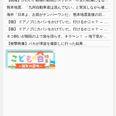
熊本地震、「九州自動車道は混んでない」と実況しながら被災地へ向かう有名アナなどに批判殺到 全国紙記者「最新の状況をいち早く伝えることは報道機関としての責務」「情報を取り上げることには大きな意義がある」
海外「日本よ、お前がナンバーワンだ」 熊本地震直後の日本の対応のスピードに世界が衝撃
【猫】 ドアノブにカバンをかけていた。行けるかニャ？ → 猫はこうなります…
【猫】 ドアノブにカバンをかけていた。行けるかニャ？ → 猫はこうなります…
ネコ飼いが階段の上で袋を揺らす。キラ〜ン！ → 地下室からヤツが現れる…
【衝撃映像】バカが津波を撮影しに行った結果…