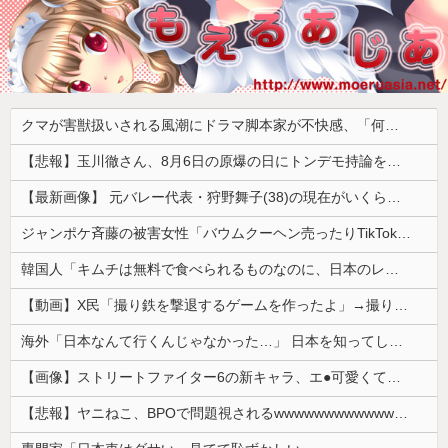
クマが害獣扱いされる風潮にドラマ脚本家が不快感、「何度もクマに会ったことがあるけど全然怖くなかった」と主張しており……
【悲報】玉川徹さん、8月6日の原爆の日にトンデモ持論を展開し物議… → ネット「それ、今日言うことなのか…？」ｗｗｗｗｗｗｗｗｗｗｗｗｗ
【最新画像】 元バレー代表・狩野舞子(38)の現在がいくらなんでも即ハボすぎる！
ジャンポケ斉藤の被害女性「バウムクーヘン売ったりTikTokライブしててムカついたから示談しなかった」
韓国人「キムチは無料で食べられるものなのに、日本のレストランで注文したら何とお金を取ろうとしてきたんです」
【動画】X民「撮り鉄を撃退するゲームを作ったよ」→撮り鉄「！？！！？？」ｼｭﾎﾟﾎﾟﾎﾟﾎﾟ
海外「日本なんて行くんじゃなかった…」 日本を知ってしまったディズニー信者、帰国後『本家』に失望する事態に
【画像】ストリートファイター6の新キャラ、エ●可愛くてメロメロになるプレイヤーが続出ｗｗｗｗｗ
【悲報】ヤニねこ、BPOで問題視されるwwwwwwwwwwwwwwwwwwwwwwww