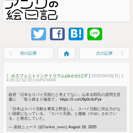
home
前の記事
次の記事
1:
ホスフェニトインナトリウム(みかか) [ﾆﾀﾞ]
2025/08/18(月) 1
4:35:02.52 ID:CrbPGYAN0
政府「日本をスパイ天国だと考えてない」山本太郎氏の質問主意
書に 「取り締まり徹底で」
https://t.co/U9p0c4zPyk
「日本はスパイ活動を事実上野放しし、スパイ活動に抑止力がな
い国家になっている。『スパイ天国』と揶揄（やゆ）されてい
る」と懸念していた。
— 産経ニュース (@Sankei_news)
August 18, 2025