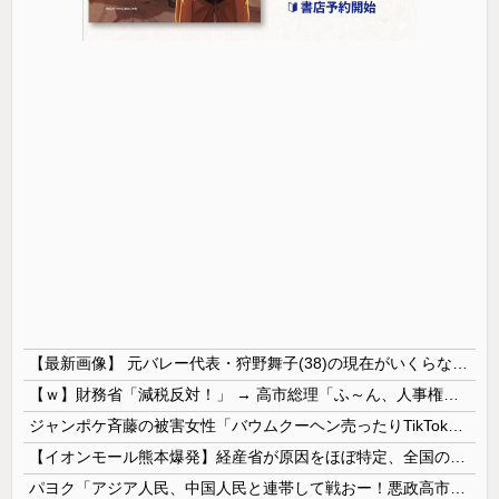
【最新画像】 元バレー代表・狩野舞子(38)の現在がいくらなんでも即ハボすぎる！
【ｗ】財務省「減税反対！」 → 高市総理「ふ～ん、人事権発動ね？」 → 結果 ｗｗｗｗｗｗｗｗｗｗ
ジャンポケ斉藤の被害女性「バウムクーヘン売ったりTikTokライブしててムカついたから示談しなかった」
【イオンモール熊本爆発】経産省が原因をほぼ特定、全国の大規模施設でガス供給設備の点検要請にまで発展する事態に・・・【PICKUP】
パヨク「アジア人民、中国人民と連帯して戦おー！悪政高市を打倒するぞー！」