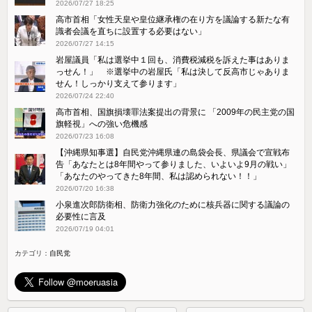
2026/07/27 18:25
高市首相「女性天皇や皇位継承権の在り方を議論する新たな有
識者会議を直ちに設置する必要はない」
2026/07/27 14:15
岩屋議員「私は選挙中１回も、消費税減税を訴えた事はありま
っせん！」 ※選挙中の岩屋氏「私は決して反高市じゃありま
せん！しっかり支えて参ります」
2026/07/24 22:40
高市首相、国旗損壊罪法案提出の背景に 「2009年の民主党の国
旗軽視」への強い危機感
2026/07/23 16:08
【沖縄県知事選】自民党沖縄県連の島袋会長、県議会で宣戦布
告「あなたとは8年間やって参りました、いよいよ9月の戦い」
「あなたのやってきた8年間、私は認められない！！」
2026/07/20 16:38
小泉進次郎防衛相、防衛力強化のために核兵器に関する議論の
必要性に言及
2026/07/19 04:01
カテゴリ：
自民党