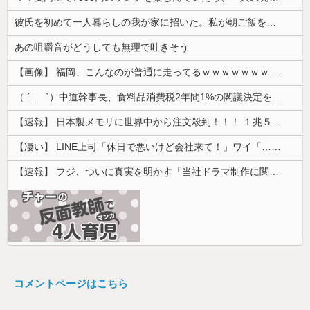
彼氏を初めて一人暮らしの我が家に招いた。私が朝ご飯を作ったのだが、彼氏にトーストに何塗る？って聞いたら...
あの咀嚼音がどうしても無理で吐きそう
【画像】 福岡、こんなのが普通に走ってるｗｗｗｗｗｗｗｗｗｗｗｗｗｗｗｗｗｗｗｗｗｗｗｗｗｗｗｗｗｗｗｗｗｗｗｗｗｗｗｗ
（ ´_ゝ`）中道幹事長、食料品消費税2年間1%の閣議決定を批判 → 記者「中道改革連合は食料品消費税ゼロを公約に掲げていたが？」→ 階猛氏「
【速報】 日本製メモリに世界中から注文殺到！！！ １兆５０００億円で工場増築へ
【凄い】 LINE上司「休日で悪いけど会社来て！」ワイ「…無視」上司「マジでヤバいから！」←その結果ｗｗｗｗｗ
【速報】 フジ、ついに真実を明かす「当社ドラマ制作に関するご説明」5chの目は厳しいぞ
コメントページはこちら