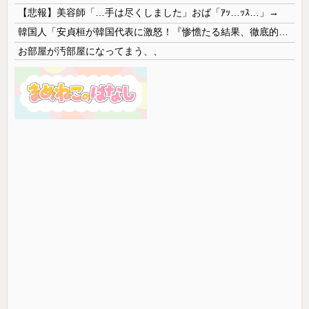
【悲報】美容師「…手は尽くしました」おば「ｱｯ…ｯｽ…」→
韓国人「安貞桓が韓国代表に激怒！『惨憺たる結果、徹底的な刷新が必要だ』と監督や協会を痛烈批判」
お部屋が汚部屋になってまう、、