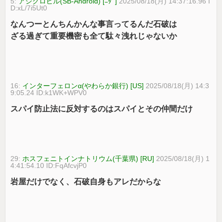
5:
アシクロビル(SB-Android) [ﾆﾀﾞ]
2025/08/18(月) 14:37:16.96 I
D:xL/7i5Ut0
なんつーとんちんかんな事言ってるんだ石破は
ざる過ぎて重要機密も全て駄々洩れじゃないか
16:
インターフェロンα(やわらか銀行) [US]
2025/08/18(月) 14:3
9:05.24 ID:k1WK+WPV0
スパイ防止法に反対するのはスパイとその仲間だけ
29:
ホスフェニトインナトリウム(千葉県) [RU]
2025/08/18(月) 1
4:41:54.10 ID:FqAfcvjP0
岩屋だけでなく、石破自身もアレだからな