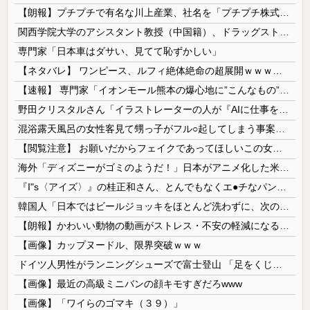
【朗報】プチプチで有名な川上産業、社名を「プチプチ株式会社」に変更wwwww
関西学院大学のアシスタント教授（中国籍）、ドラッグストアで現行犯逮捕 万引き容疑
専門家「日本車はダサい、見てて恥ずかしい」
【ネタバレ】 ワンピース、ルフィ絶体絶命の超展開ｗｗｗｗｗｗｗｗｗｗｗｗｗｗｗｗｗｗｗｗｗｗｗｗｗｗｗｗｗｗｗｗｗｗｗｗｗｗｗｗｗｗｗｗｗ...
【速報】 専門家「イオンモール熊本の爆心地に”こんなもの”があったんだけど…」
野田クリスタルさん「イラストレーターの人が『AIに仕事を奪われる』って言ってるけど、あなた達は"仕事を奪う側"じゃない？」
混浴露天風呂の女性客見て甥っ子がフル○起してしまう事案が発生 part4
【閲覧注意】 お願いだからフェイクであってほしいこの女児の動画、本物だった…
海外「ディズニーがゴミのようだ！」日本がアニメ化した米人気SF作品に絶賛の声が殺到中
『I"s〈アイズ〉』の桂正和さん、とんでもなくエ●チなパンツを描く。これもう芸術だろ
韓国人「日本ではビールジョッキをほとんど洗わずに、次の客に出すんだ！ これが証拠の映像だ!!」……あー、なるほどですねー。韓国には「アレ」がないんだ？
【朗報】かわいい動物の動画がストレス・不安の軽減になる可能性。英大学の研究で実証
【画像】カップヌードル、限界突破ｗｗｗ
ドイツ人男性がランニングシューズで富士登山 「足をくじいて動けない」
【画像】最近の高級ミニバンの顔キモすぎだろwww
【画像】「ワイらのゴマキ（３９）」