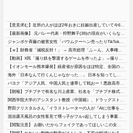
【意見求む】近所の人がほぼ2年おきに妊娠出産していて今6人目妊娠中。産休育休で会社を12年休んでるらしいんだけど、厚顔無恥の権化としか思えない。研究職が12年休むか？
【最新画像】 元バレー代表・狩野舞子(38)の現在がいくらなんでも即ハボすぎる！
ジャンポケ斉藤の被害女性「バウムクーヘン売ったりTikTokライブしててムカついたから示談しなかった」
【ｗ】財務省「減税反対！」 → 高市総理「ふ～ん、人事権発動ね？」 → 結果 ｗｗｗｗｗｗｗｗｗｗ
【動画】X民「撮り鉄を撃退するゲームを作ったよ」→撮り鉄「！？！！？？」ｼｭﾎﾟﾎﾟﾎﾟﾎﾟ
【イオンモール熊本爆発】経産省が原因をほぼ特定、全国の大規模施設でガス供給設備の点検要請にまで発展する事態に・・・【PICKUP】
海外「日本なんて行くんじゃなかった…」 日本を知ってしまったディズニー信者、帰国後『本家』に失望する事態に
パヨク「アジア人民、中国人民と連帯して戦おー！悪政高市を打倒するぞー！」
【朗報】プチプチで有名な川上産業、社名を「プチプチ株式会社」に変更wwwww
関西学院大学のアシスタント教授（中国籍）、ドラッグストアで現行犯逮捕 万引き容疑
野田クリスタルさん「イラストレーターの人が『AIに仕事を奪われる』って言ってるけど、あなた達は"仕事を奪う側"じゃない？」
混浴露天風呂の女性客見て甥っ子がフル○起してしまう事案が発生 part4
【閲覧注意】 お願いだからフェイクであってほしいこの女児の動画、本物だった…
【朗報】かわいい動物の動画がストレス・不安の軽減になる可能性。英大学の研究で実証