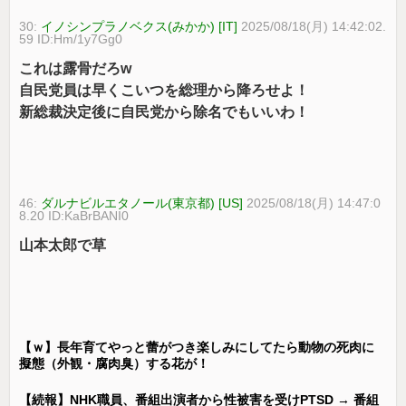
30:
イノシンプラノベクス(みかか) [IT]
2025/08/18(月) 14:42:02.
59 ID:Hm/1y7Gg0
これは露骨だろw
自民党員は早くこいつを総理から降ろせよ！
新総裁決定後に自民党から除名でもいいわ！
46:
ダルナビルエタノール(東京都) [US]
2025/08/18(月) 14:47:0
8.20 ID:KaBrBANI0
山本太郎で草
【ｗ】長年育てやっと蕾がつき楽しみにしてたら動物の死肉に
擬態（外観・腐肉臭）する花が！
【続報】NHK職員、番組出演者から性被害を受けPTSD → 番組