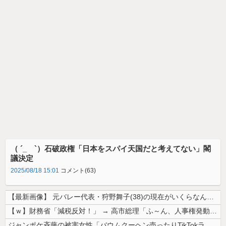
（ ´_ゝ`）石破政権「日本をスパイ天国だと考えてない」閣
議決定
2025/08/18 15:01
コメント(63)
【最新画像】 元バレー代表・狩野舞子(38)の現在がいくらなんでも即ハ...
【ｗ】財務省「減税反対！」 → 高市総理「ふ～ん、人事権発動ね？」 →...
ジャンポケ斉藤の被害女性「バウムクーヘン売ったりTikTokライブして...