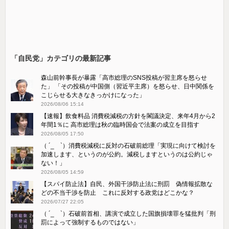
「自民党」カテゴリの最新記事
森山前幹事長が暴露「高市総理のSNS投稿が習主席を怒らせ
た」 「その投稿が中国側（習近平主席）を怒らせ、日中関係を
こじらせる大きなきっかけになった」
2026/08/06 15:14
【速報】飲食料品 消費税減税の方針を閣議決定、来年4月から2
年間1％に 高市総理は秋の臨時国会で法案の成立を目指す
2026/08/05 17:50
（ ´_ゝ`）消費税減税に反対の石破前総理「実現に向けて検討を
加速します、というのが公約。減税しますというのは公約じゃ
ない！」
2026/08/05 14:59
【スパイ防止法】自民、外国干渉防止法に刑罰 偽情報拡散な
どの不当干渉を防止 これに反対する政党はどこかな？
2026/07/27 22:05
（ ´_ゝ`）石破前首相、講演で成立した国旗損壊罪を猛批判「刑
罰によって強制するものではない」