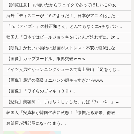
【閲覧注意】 お願いだからフェイクであってほしいこの女児の動画、本物だった…
海外「ディズニーがゴミのようだ！」日本がアニメ化した米人気SF作品に絶賛の声が殺到中
『I"s〈アイズ〉』の桂正和さん、とんでもなくエ●チなパンツを描く。これもう芸術だろ
韓国人「日本ではビールジョッキをほとんど洗わずに、次の客に出すんだ！ これが証拠の映像だ!!」……あー、なるほどですねー。韓国には「アレ」がないんだ？
【朗報】かわいい動物の動画がストレス・不安の軽減になる可能性。英大学の研究で実証
【画像】カップヌードル、限界突破ｗｗｗ
ドイツ人男性がランニングシューズで富士登山 「足をくじいて動けない」
【画像】最近の高級ミニバンの顔キモすぎだろwww
【画像】「ワイらのゴマキ（３９）」
【悲報】美容師「…手は尽くしました」おば「ｱｯ…ｯｽ…」→
韓国人「安貞桓が韓国代表に激怒！『惨憺たる結果、徹底的な刷新が必要だ』と監督や協会を痛烈批判」
お部屋が汚部屋になってまう、、