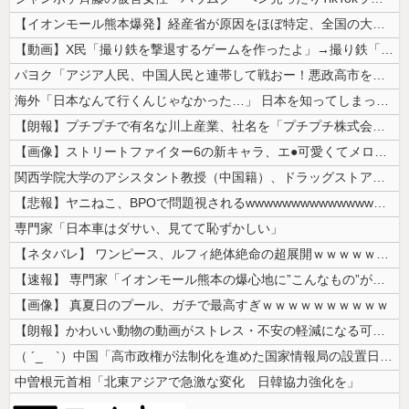
【イオンモール熊本爆発】経産省が原因をほぼ特定、全国の大規模施設でガス...
【動画】X民「撮り鉄を撃退するゲームを作ったよ」→撮り鉄「！？！！？？...
パヨク「アジア人民、中国人民と連帯して戦おー！悪政高市を打倒するぞー！...
海外「日本なんて行くんじゃなかった…」 日本を知ってしまったディズニー...
【朗報】プチプチで有名な川上産業、社名を「プチプチ株式会社」に変更ww...
【画像】ストリートファイター6の新キャラ、エ●可愛くてメロメロになるプ...
関西学院大学のアシスタント教授（中国籍）、ドラッグストアで現行犯逮捕 ...
【悲報】ヤニねこ、BPOで問題視されるwwwwwwwwwwwwwwww...
専門家「日本車はダサい、見てて恥ずかしい」
【ネタバレ】 ワンピース、ルフィ絶体絶命の超展開ｗｗｗｗｗｗｗｗｗｗｗ...
【速報】 専門家「イオンモール熊本の爆心地に”こんなもの”があったんだ...
【画像】 真夏日のプール、ガチで最高すぎｗｗｗｗｗｗｗｗｗｗ
【朗報】かわいい動物の動画がストレス・不安の軽減になる可能性。英大学の...
（ ´_ゝ`）中国「高市政権が法制化を進めた国家情報局の設置日が7月3...
中曽根元首相「北東アジアで急激な変化 日韓協力強化を」