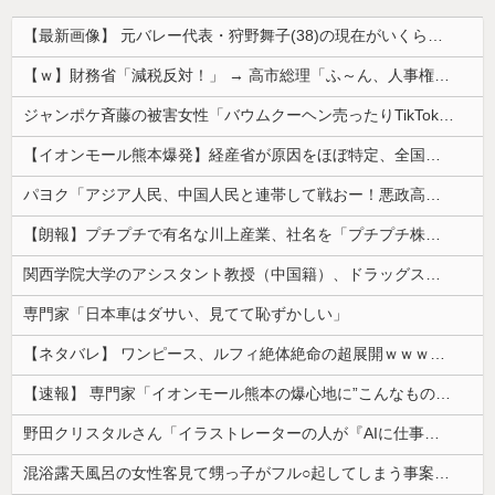
【最新画像】 元バレー代表・狩野舞子(38)の現在がいくらなんでも即ハボすぎる！
【ｗ】財務省「減税反対！」 → 高市総理「ふ～ん、人事権発動ね？」 → 結果 ｗｗｗｗｗｗｗｗｗｗ
ジャンポケ斉藤の被害女性「バウムクーヘン売ったりTikTokライブしててムカついたから示談しなかった」
【イオンモール熊本爆発】経産省が原因をほぼ特定、全国の大規模施設でガス供給設備の点検要請にまで発展する事態に・・・【PICKUP】
パヨク「アジア人民、中国人民と連帯して戦おー！悪政高市を打倒するぞー！」
【朗報】プチプチで有名な川上産業、社名を「プチプチ株式会社」に変更wwwww
関西学院大学のアシスタント教授（中国籍）、ドラッグストアで現行犯逮捕 万引き容疑
専門家「日本車はダサい、見てて恥ずかしい」
【ネタバレ】 ワンピース、ルフィ絶体絶命の超展開ｗｗｗｗｗｗｗｗｗｗｗｗｗｗｗｗｗｗｗｗｗｗｗｗｗｗｗｗｗｗｗｗｗｗｗｗｗｗｗｗｗｗｗｗｗ...
【速報】 専門家「イオンモール熊本の爆心地に”こんなもの”があったんだけど…」
野田クリスタルさん「イラストレーターの人が『AIに仕事を奪われる』って言ってるけど、あなた達は"仕事を奪う側"じゃない？」
混浴露天風呂の女性客見て甥っ子がフル○起してしまう事案が発生 part4