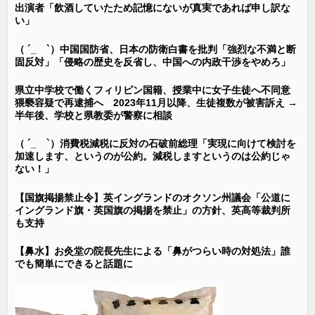
出演者「飲酒していたため記憶にないが真実であれば申し訳な
い」
（ ´_ゝ`）中国国防省、日本の防衛白書を批判「強烈な不満と断
固反対」「侵略の歴史を反省し、中国への内政干渉をやめろ」
県立中学校で働くフィリピン国籍、授業中に女子生徒へ不同意
猥褻容疑で再逮捕へ 2023年11月以降、生徒複数が被害訴え →
半年後、学校と県教委が警察に相談
（ ´_ゝ`）消費税減税に反対の石破前総理「実現に向けて検討を
加速します、というのが公約。減税しますというのは公約じゃ
ない！」
【国旗掲揚禁止令】英イングランドのオクソン州議会「公道に
イングランド旗・英国旗の掲揚を禁止」の方針、英高等裁判所
も支持
【鼻水】お灸堂の院長先生による「鼻がつらい時の対処法」誰
でも簡単にできると話題に