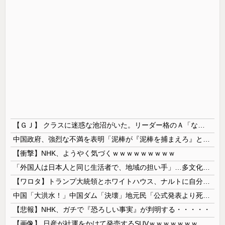
【ＧＪ】 クラスに迷惑な池沼がいた。リーダー格のＡ「なんで支援学級に入れないんですか？」先生「背の高い低いと同じで、これも個性なの！差別は...
中国政府、強烈な不満を表明「泥棒が『泥棒を捕まえろ』と叫ぶようなやり口で中国を貶めている」と強く非難！
【衝撃】NHK、ようやく気づくｗｗｗｗｗｗｗｗｗ
「外国人は日本人と同じ生活者で、地域の担い手」…多文化共生実現への提言、全国知事会が政府に提出
【ワロタ】トランプ大統領とホワイトハウス、ナルトに自分の顔を合成して投稿 日本政府が苦言「公的機関であっても許諾が必要」
中国「大洪水！」中国ダム「決壊」地元民「公式発表より死者多い！」中国政府「住民拘束！（安否不明」中国当局「救助隊動画も削除」台風13号「三峡ﾀﾞ...
【悲報】NHK、ガチで『恐ろしい事実』が判明する・・・・・
【画像】 日産が社運をかけて発売するSUVｗｗｗｗｗｗｗ