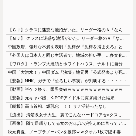
【ＧＪ】クラスに迷惑な池沼がいた。リーダー格のＡ「なんで支援学級に入れないんですか？」先生「背の高い低いと同じで、これも個性なの！差別は許されません！」→ここでＡがｗ
【ＧＪ】 クラスに迷惑な池沼がいた。リーダー格のＡ「なんで支援学級に入れないんですか？」先生「背の高い低いと同じで、これも個性なの！差別は...
中国政府、強烈な不満を表明「泥棒が『泥棒を捕まえろ』と叫ぶようなやり口で中国を貶めている」と強く非難！
「外国人は日本人と同じ生活者で、地域の担い手」…多文化共生実現への提言、全国知事会が政府に提出
【ワロタ】トランプ大統領とホワイトハウス、ナルトに自分の顔を合成して投稿 日本政府が苦言「公的機関であっても許諾が必要」
中国「大洪水！」中国ダム「決壊」地元民「公式発表より死者多い！」中国政府「住民拘束！（安否不明」中国当局「救助隊動画も削除」台風13号「三峡ﾀﾞ...
【悲報】NHK、ガチで『恐ろしい事実』が判明する・・・・・
【動画】半ケツ祭り、限界突破ｗｗｗｗｗｗｗｗｗｗｗｗｗ
【悲報】元キャバ嬢、K-POPアイドルに貢ぎ続けた結果……
【朗報】高市首相、爆乳化！！！ サナ活待ったなし！
【流出】 清楚系女子大生、裏でこんなハードコアセ○クスしてたとか嘘だろ…（動画あり）
【画像】 隣で居眠りしてる女のお○ぱいが控えめに言ってデカいｗｗｗ
秋元真夏、ノーブラノーパンを披露ｗｗタオル1枚で隠す姿がほぼA●女優・・