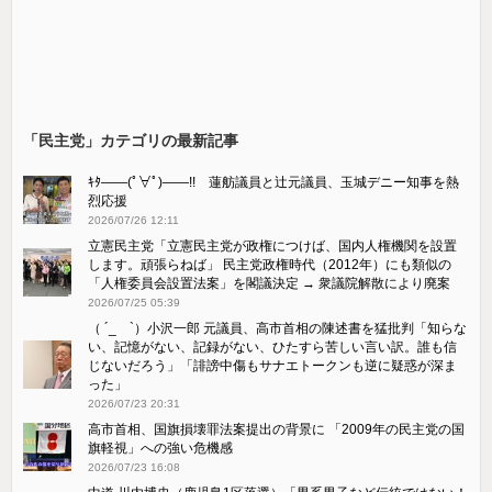
「民主党」カテゴリの最新記事
ｷﾀ――(ﾟ∀ﾟ)――!! 蓮舫議員と辻元議員、玉城デニー知事を熱
烈応援
2026/07/26 12:11
立憲民主党「立憲民主党が政権につけば、国内人権機関を設置
します。頑張らねば」 民主党政権時代（2012年）にも類似の
「人権委員会設置法案」を閣議決定 → 衆議院解散により廃案
2026/07/25 05:39
（ ´_ゝ`）小沢一郎 元議員、高市首相の陳述書を猛批判「知らな
い、記憶がない、記録がない、ひたすら苦しい言い訳。誰も信
じないだろう」「誹謗中傷もサナエトークンも逆に疑惑が深ま
った」
2026/07/23 20:31
高市首相、国旗損壊罪法案提出の背景に 「2009年の民主党の国
旗軽視」への強い危機感
2026/07/23 16:08