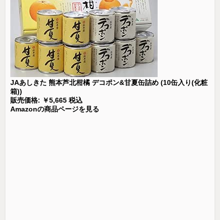
JAあしきた 熊本芦北柑橘 デコポン&甘夏缶詰め (10缶入り(化粧
箱))
販売価格: ￥5,665 税込
Amazonの商品ページを見る