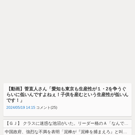
【動画】菅直人さん「愛知も東京も生産性が１・2を争うぐ
らいに低いんですよねぇ！子供を産むという生産性が低いん
です！」
2024/05/19 14:15
コメント(25)
【ＧＪ】 クラスに迷惑な池沼がいた。リーダー格のＡ「なんで支援学級に入...
中国政府、強烈な不満を表明「泥棒が『泥棒を捕まえろ』と叫ぶようなやり口...