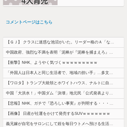
コメントページはこちら
【ＧＪ】 クラスに迷惑な池沼がいた。リーダー格のＡ「なんで支援学級に入れないんですか？」先生「背の高い低いと同じで、これも個性なの！差別は...
中国政府、強烈な不満を表明「泥棒が『泥棒を捕まえろ』と叫ぶようなやり口で中国を貶めている」と強く非難！
【衝撃】NHK、ようやく気づくｗｗｗｗｗｗｗｗｗ
「外国人は日本人と同じ生活者で、地域の担い手」…多文化共生実現への提言、全国知事会が政府に提出
【ワロタ】トランプ大統領とホワイトハウス、ナルトに自分の顔を合成して投稿 日本政府が苦言「公的機関であっても許諾が必要」
中国「大洪水！」中国ダム「決壊」地元民「公式発表より死者多い！」中国政府「住民拘束！（安否不明」中国当局「救助隊動画も削除」台風13号「三峡ﾀﾞ...
【悲報】NHK、ガチで『恐ろしい事実』が判明する・・・・・
【画像】 日産が社運をかけて発売するSUVｗｗｗｗｗｗｗ
義兄嫁が自宅をサロンにして姪を毎日ウトメへ預ける生活に。数年後、そのツケが一気に回ってきて…