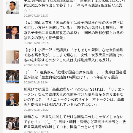
中道 川内博史（鹿児島1区落選）「男系男子など伝統ではない！
神話の話を持ち出して養子！」「そもそも憲法2条違反だと思
う！」
2026/07/20 22:37
【ｗ】鳩山元首相「国民の多くは愛子内親王が次の天皇陛下に
相応しい方だと理解している」「陛下のお気持ちを無視し、男
系男子優先に皇室典範改悪の暴挙」「国民の理解が得られるの
は男女の別なく長子優先」
2026/07/20 06:15
【は？】小沢一郎（元議員）「そもそもの疑問。なぜ女性総理
である高市氏が、ここまで頑なに、女性・女系天皇の議論その
ものを封殺するのか？この人は夫婦別姓導入にも反対」
2026/07/18 20:32
（ ´_ゝ`）蓮舫さん「総理が国会出席を拒絶！」→ 出席は国会運
営が決定「皇室典範の議論1時間だけ！」→ 9年前から議論
2026/07/18 18:04
杉尾ひでや議員「高市総理サイドのOKがなければ、『サナエト
ークン』なんて総理大臣の名前を付けた暗号資産を売り出せな
いのでは？」 サナエトークン公式サイト「本トークンは、高市
氏と提携または承認されているものではない」
2026/07/18 01:32
蓮舫さん「天皇制に関してだけは国論二分しちゃダメじゃない
ですか！」 （ ´_ゝ`）日経・朝日・読売など新聞社の社説と、改
正皇室典範が乖離している、国論二分という主張
2026/07/17 18:16