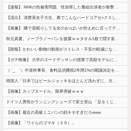
【速報】 NHKの性被害問題、性加害した番組出演者が衝撃告白！
【流出】 清楚系女子大生、裏でこんなハードコアセ○クスしてたとか嘘だろ…（動画あり）
【画像】 隣で居眠りしてる女のお○ぱいが控えめに言ってデカいｗｗｗ
秋元真夏、ノーブラノーパンを披露ｗｗタオル1枚で隠す姿がほぼA●女優・・
【朗報】かわいい動物の動画がストレス・不安の軽減になる可能性。英大学の研究で実証
【ガチ映像】 大学のヌードデッサンの授業で高額モデルに依頼したら○○○が凄すぎた動画、お前らの想像の20倍は凄い
（ ´_ゝ`）中道幹事長、食料品消費税2年間1%の閣議決定を批判 → 記者「中道改革連合は食料品消費税ゼロを公約に掲げていたが？」→ 階猛氏「
韓国人「日本ではビールジョッキをほとんど洗わずに、次の客に出すんだ！ これが証拠の映像だ!!」……あー、なるほどですねー。韓国には「アレ」がないんだ？
【画像】カップヌードル、限界突破ｗｗｗ
ドイツ人男性がランニングシューズで富士登山 「足をくじいて動けない」
【画像】最近の高級ミニバンの顔キモすぎだろwww
【画像】「ワイらのゴマキ（３９）」