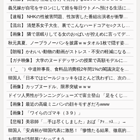
義兄嫁が自宅をサロンにして姪を毎日ウトメへ預ける生活に。数年後、そのツケが一気に回ってきて…
【速報】 NHKの性被害問題、性加害した番組出演者が衝撃告白！
【流出】 清楚系女子大生、裏でこんなハードコアセ○クスしてたとか嘘だろ…（動画あり）
【画像】 隣で居眠りしてる女のお○ぱいが控えめに言ってデカいｗｗｗ
秋元真夏、ノーブラノーパンを披露ｗｗタオル1枚で隠す姿がほぼA●女優・・
【朗報】かわいい動物の動画がストレス・不安の軽減になる可能性。英大学の研究で実証
【ガチ映像】 大学のヌードデッサンの授業で高額モデルに依頼したら○○○が凄すぎた動画、お前らの想像の20倍は凄い
（ ´_ゝ`）中道幹事長、食料品消費税2年間1%の閣議決定を批判 → 記者「中道改革連合は食料品消費税ゼロを公約に掲げていたが？」→ 階猛氏「
韓国人「日本ではビールジョッキをほとんど洗わずに、次の客に出すんだ！ これが証拠の映像だ!!」……あー、なるほどですねー。韓国には「アレ」がないんだ？
【画像】カップヌードル、限界突破ｗｗｗ
ドイツ人男性がランニングシューズで富士登山 「足をくじいて動けない」
【画像】最近の高級ミニバンの顔キモすぎだろwww
【画像】「ワイらのゴマキ（３９）」
【悲報】美容師「…手は尽くしました」おば「ｱｯ…ｯｽ…」→
韓国人「安貞桓が韓国代表に激怒！『惨憺たる結果、徹底的な刷新が必要だ』と監督や協会を痛烈批判」
お部屋が汚部屋になってまう、、