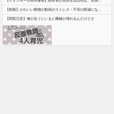
【イオンモール熊本爆発】経産省が原因をほぼ特定、全国の大規模施設でガス供給設備の点検要請にまで発展する事態に・・・
【朗報】かわいい動物の動画がストレス・不安の軽減になる可能性。英大学の研究で実証
【閲覧注意】俺が近くにいると機械が壊れるんだけどさ