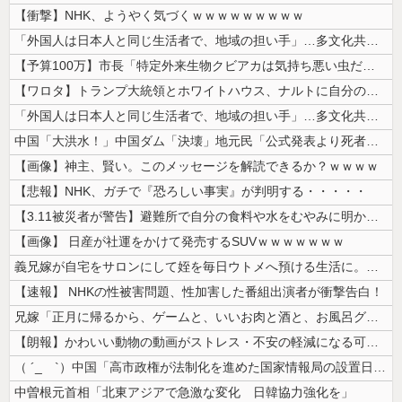
【衝撃】NHK、ようやく気づくｗｗｗｗｗｗｗｗｗ
「外国人は日本人と同じ生活者で、地域の担い手」…多文化共生実現への提言...
【予算100万】市長「特定外来生物クビアカは気持ち悪い虫だしそんな需要...
【ワロタ】トランプ大統領とホワイトハウス、ナルトに自分の顔を合成して投...
「外国人は日本人と同じ生活者で、地域の担い手」…多文化共生実現への提言...
中国「大洪水！」中国ダム「決壊」地元民「公式発表より死者多い！」中国政...
【画像】神主、賢い。このメッセージを解読できるか？ｗｗｗｗ
【悲報】NHK、ガチで『恐ろしい事実』が判明する・・・・・
【3.11被災者が警告】避難所で自分の食料や水をむやみに明かしてはいけ...
【画像】 日産が社運をかけて発売するSUVｗｗｗｗｗｗｗ
義兄嫁が自宅をサロンにして姪を毎日ウトメへ預ける生活に。数年後、そのツ...
【速報】 NHKの性被害問題、性加害した番組出演者が衝撃告白！
兄嫁「正月に帰るから、ゲームと、いいお肉と酒と、お風呂グッズの準備しと...
【朗報】かわいい動物の動画がストレス・不安の軽減になる可能性。英大学の...
（ ´_ゝ`）中国「高市政権が法制化を進めた国家情報局の設置日が7月3...
中曽根元首相「北東アジアで急激な変化 日韓協力強化を」