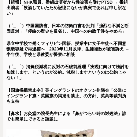
【続報】NHK職員、番組出演者から性被害を受けPTSD → 番組
出演者「飲酒していたため記憶にないが真実であれば申し訳な
い」
（ ´_ゝ`）中国国防省、日本の防衛白書を批判「強烈な不満と断
固反対」「侵略の歴史を反省し、中国への内政干渉をやめろ」
県立中学校で働くフィリピン国籍、授業中に女子生徒へ不同意
猥褻容疑で再逮捕へ 2023年11月以降、生徒複数が被害訴え →
半年後、学校と県教委が警察に相談
（ ´_ゝ`）消費税減税に反対の石破前総理「実現に向けて検討を
加速します、というのが公約。減税しますというのは公約じゃ
ない！」
【国旗掲揚禁止令】英イングランドのオクソン州議会「公道に
イングランド旗・英国旗の掲揚を禁止」の方針、英高等裁判所
も支持
【鼻水】お灸堂の院長先生による「鼻がつらい時の対処法」誰
でも簡単にできると話題に