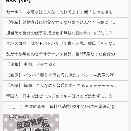
RSS【VIP】
セールス「水道水はこんなに汚れてます」俺「じゃあ塩を入れてみてもいい？」→実験の結末に営業マンが固まり…
【後編】結婚直後に祖父が亡くなり落ち込んでたら嫁に「いつまでくよくよしてるの？」と言われた。お義父さんやお義母さんの負担もなくなったし良かったと...
担当氏が自分の仕事を把握せず無駄な指示出すってなに？非常識
タバスコや一味をドバドバかけて食べる私。彼氏「そんな辛いのよく食えるなｗ」私「そんな言い方しないで」→何気ない一言がきっかけで、まさかの展開に…
父が十数年前のビデオテープを発見。当時5歳だった自分の映像を見返してみると、思わぬ事実に気づいて…
【速報】 中国、ガチで逝く
【画像】 パッパ「妻と子供と海に来た」パシャ←想像の200倍は神々しくて草
【画像】 福岡、こんなのが普通に走ってるｗｗｗｗｗｗｗｗｗｗｗｗｗｗｗｗｗｗｗｗｗｗｗｗｗｗｗｗｗｗｗｗｗｗｗｗｗｗｗｗ
韓国人「日本ではビールジョッキをほとんど洗わずに、次の客に出すんだ！ これが証拠の映像だ!!」……あー、なるほどですねー。韓国には「アレ」がな...
（ ´_ゝ`）中道幹事長、食料品消費税2年間1%の閣議決定を批判 → 記者「中道改革連合は食料品消費税ゼロを公約に掲げていたが？」→ 階猛氏「