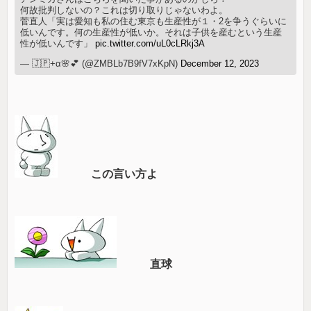
何故批判しないの？これは切り取りじゃないわよ。
菅直人「実は愛知も私の住む東京も生産性が１・2を争うぐらいに
低いんです。何の生産性が低いか。それは子供を産むという生産
性が低いんです」
pic.twitter.com/uL0cLRkj3A
— 🇯🇵+α🌸💕 (@ZMBLb7B9fV7xKpN)
December 12, 2023
この言い方よ
直球