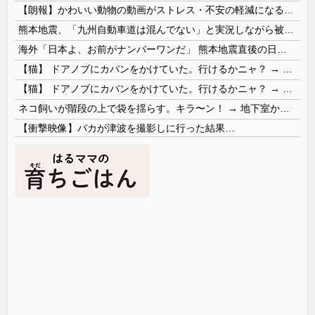
【朗報】かわいい動物の動画がストレス・不安の軽減になる可能性。英大学の研究で実証
熊本地震、「九州自動車道は混んでない」と実況しながら被災地へ向かう有名アナなどに批判殺到 全国紙記者「最新の状況をいち早く伝えることは報道機関としての責務」「情報を取り上げることには大きな意義がある」
海外「日本よ、お前がナンバーワンだ」 熊本地震直後の日本の対応のスピードに世界が衝撃
【猫】 ドアノブにカバンをかけていた。行けるかニャ？ → 猫はこうなります…
【猫】 ドアノブにカバンをかけていた。行けるかニャ？ → 猫はこうなります…
ネコ飼いが階段の上で袋を揺らす。キラ〜ン！ → 地下室からヤツが現れる…
【衝撃映像】バカが津波を撮影しに行った結果…