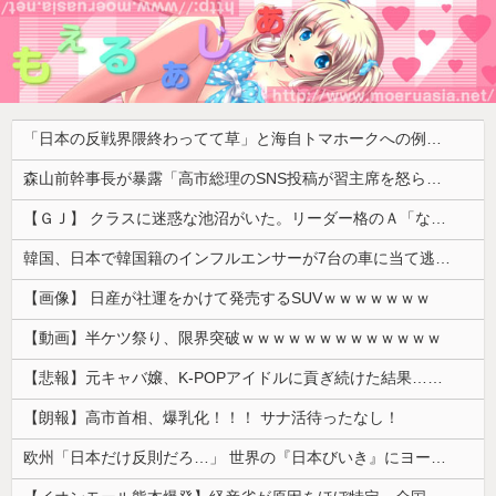
「日本の反戦界隈終わってて草」と海自トマホークへの例の界隈の反応が話題に、今になって存在に気付いてしまった結果……
森山前幹事長が暴露「高市総理のSNS投稿が習主席を怒らせた」 「その投稿が中国側（習近平主席）を怒らせ、日中関係をこじらせる大きなきっかけになった」
【ＧＪ】 クラスに迷惑な池沼がいた。リーダー格のＡ「なんで支援学級に入れないんですか？」先生「背の高い低いと同じで、これも個性なの！差別は...
韓国、日本で韓国籍のインフルエンサーが7台の車に当て逃げして逮捕されたのに「また日本は嫌韓しようとしている」と決めつけて責任転嫁
【画像】 日産が社運をかけて発売するSUVｗｗｗｗｗｗｗ
【動画】半ケツ祭り、限界突破ｗｗｗｗｗｗｗｗｗｗｗｗｗ
【悲報】元キャバ嬢、K-POPアイドルに貢ぎ続けた結果……
【朗報】高市首相、爆乳化！！！ サナ活待ったなし！
欧州「日本だけ反則だろ…」 世界の『日本びいき』にヨーロッパ全土から不満の声