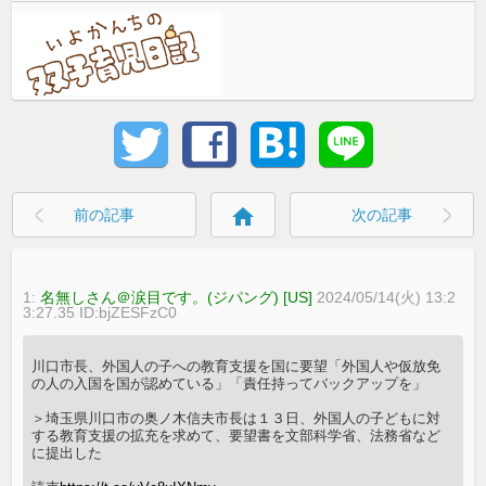
home
前の記事
次の記事
1:
名無しさん＠涙目です。(ジパング) [US]
2024/05/14(火) 13:2
3:27.35 ID:bjZESFzC0
川口市長、外国人の子への教育支援を国に要望「外国人や仮放免
の人の入国を国が認めている」「責任持ってバックアップを」
＞埼玉県川口市の奥ノ木信夫市長は１３日、外国人の子どもに対
する教育支援の拡充を求めて、要望書を文部科学省、法務省など
に提出した