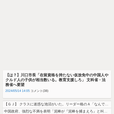
【は？】川口市長「在留資格を持たない仮放免中の中国人や
クルド人の子供が相当数いる。教育支援しろ」 文科省・法
務省へ要望
2024/05/14 14:05
コメント(38)
【ＧＪ】 クラスに迷惑な池沼がいた。リーダー格のＡ「なんで支援学級に入...
中国政府、強烈な不満を表明「泥棒が『泥棒を捕まえろ』と叫ぶようなやり口...