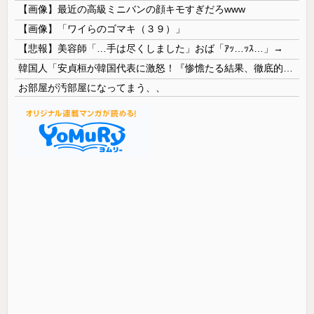
【画像】最近の高級ミニバンの顔キモすぎだろwww
【画像】「ワイらのゴマキ（３９）」
【悲報】美容師「…手は尽くしました」おば「ｱｯ…ｯｽ…」→
韓国人「安貞桓が韓国代表に激怒！『惨憺たる結果、徹底的な刷新が必要だ』と監督や協会を痛烈批判」
お部屋が汚部屋になってまう、、