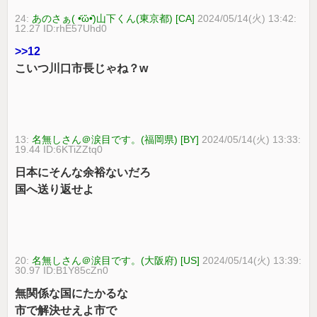
24:
あのさぁ( •᷄ὤ•᷅)山下くん(東京都) [CA]
2024/05/14(火) 13:42:
12.27 ID:rhE57Uhd0
>>12
こいつ川口市長じゃね？w
13:
名無しさん＠涙目です。(福岡県) [BY]
2024/05/14(火) 13:33:
19.44 ID:6KTiZZtq0
日本にそんな余裕ないだろ
国へ送り返せよ
20:
名無しさん＠涙目です。(大阪府) [US]
2024/05/14(火) 13:39:
30.97 ID:B1Y85cZn0
無関係な国にたかるな
市で解決せえよ市で