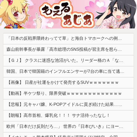
「日本の反戦界隈終わってて草」と海自トマホークへの例の界隈の反応が話題に、今になって存在に気付いてしまった結果……
森山前幹事長が暴露「高市総理のSNS投稿が習主席を怒らせた」 「その投稿が中国側（習近平主席）を怒らせ、日中関係をこじらせる大きなきっかけになった」
【ＧＪ】 クラスに迷惑な池沼がいた。リーダー格のＡ「なんで支援学級に入れないんですか？」先生「背の高い低いと同じで、これも個性なの！差別は...
韓国、日本で韓国籍のインフルエンサーが7台の車に当て逃げして逮捕されたのに「また日本は嫌韓しようとしている」と決めつけて責任転嫁
【画像】 日産が社運をかけて発売するSUVｗｗｗｗｗｗｗ
【動画】半ケツ祭り、限界突破ｗｗｗｗｗｗｗｗｗｗｗｗｗ
【悲報】元キャバ嬢、K-POPアイドルに貢ぎ続けた結果……
【朗報】高市首相、爆乳化！！！ サナ活待ったなし！
欧州「日本だけ反則だろ…」 世界の『日本びいき』にヨーロッパ全土から不満の声