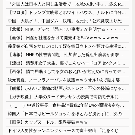
「外国人は日本人と同じ生活者で、地域の担い手」…多文化共生実現への提言、全国知事会が政府に提出
【ワロタ】トランプ大統領とホワイトハウス、ナルトに自分の顔を合成して投稿 日本政府が苦言「公的機関であっても許諾が必要」
中国「大洪水！」中国ダム「決壊」地元民「公式発表より死者多い！」中国政府「住民拘束！（安否不明」中国当局「救助隊動画も削除」台風13号「三峡ﾀﾞ...
【悲報】NHK、ガチで『恐ろしい事実』が判明する・・・・・
【画像】 日産が社運をかけて発売するSUVｗｗｗｗｗｗｗ
義兄嫁が自宅をサロンにして姪を毎日ウトメへ預ける生活に。数年後、そのツケが一気に回ってきて…
【速報】 NHKの性被害問題、性加害した番組出演者が衝撃告白！
【流出】 清楚系女子大生、裏でこんなハードコアセ○クスしてたとか嘘だろ…（動画あり）
【画像】 隣で居眠りしてる女のお○ぱいが控えめに言ってデカいｗｗｗ
秋元真夏、ノーブラノーパンを披露ｗｗタオル1枚で隠す姿がほぼA●女優・・
【朗報】かわいい動物の動画がストレス・不安の軽減になる可能性。英大学の研究で実証
【ガチ映像】 大学のヌードデッサンの授業で高額モデルに依頼したら○○○が凄すぎた動画、お前らの想像の20倍は凄い
（ ´_ゝ`）中道幹事長、食料品消費税2年間1%の閣議決定を批判 → 記者「中道改革連合は食料品消費税ゼロを公約に掲げていたが？」→ 階猛氏「
韓国人「日本ではビールジョッキをほとんど洗わずに、次の客に出すんだ！ これが証拠の映像だ!!」……あー、なるほどですねー。韓国には「アレ」がないんだ？
【画像】カップヌードル、限界突破ｗｗｗ
ドイツ人男性がランニングシューズで富士登山 「足をくじいて動けない」