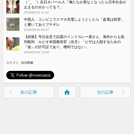
（ ´_ゝ`）在日ネパール人「俺たちが居なくなったら日本社会が
止まるの分かってる？」
2026/06/14 11:10
中国人、コンビニでスマホ充電しようとしたら「盗電は犯罪」
と書いてありブチギレ
2026/05/25 03:57
【続報】号泣会見で話題のインドカレー屋さん、海外からも批
判殺到 ルビオ米国務長官（先月）「ビザは入国するための
『仮』の許可証であり、権利ではない」
2026/05/19 13:08
カテゴリ：
在日関連
home
前の記事
次の記事