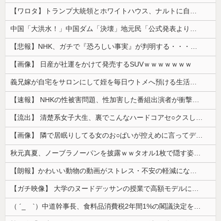
【ワロタ】トランプ大統領とホワイトハウス、ナルトに自分の顔を合成して投稿 日本政府が苦言「公的機関であっても許諾が必要」
中国「大洪水！」中国ダム「決壊」地元民「公式発表より死者多い！」中国政府「住民拘束！（安否不明」中国当局「救助隊動画も削除」台風13号「三峡ﾀﾞ...
【悲報】NHK、ガチで『恐ろしい事実』が判明する・・・・・
【画像】 日産が社運をかけて発売するSUVｗｗｗｗｗｗｗ
義兄嫁が自宅をサロンにして姪を毎日ウトメへ預ける生活に。数年後、そのツケが一気に回ってきて…
【速報】 NHKの性被害問題、性加害した番組出演者が衝撃告白！
【流出】 清楚系女子大生、裏でこんなハードコアセ○クスしてたとか嘘だろ…（動画あり）
【画像】 隣で居眠りしてる女のお○ぱいが控えめに言ってデカいｗｗｗ
秋元真夏、ノーブラノーパンを披露ｗｗタオル1枚で隠す姿がほぼA●女優・・
【朗報】かわいい動物の動画がストレス・不安の軽減になる可能性。英大学の研究で実証
【ガチ映像】 大学のヌードデッサンの授業で高額モデルに依頼したら○○○が凄すぎた動画、お前らの想像の20倍は凄い
（ ´_ゝ`）中道幹事長、食料品消費税2年間1%の閣議決定を批判 → 記者「中道改革連合は食料品消費税ゼロを公約に掲げていたが？」→ 階猛氏「