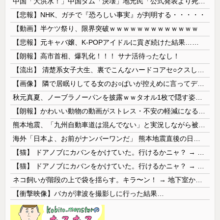
中国「大洪水！」中国ダム「決壊」地元民「公式発表より死者多い！」中国政府「住民拘束！（安否不明」中国当局「救助隊動画も削除」台風13号「三峡ﾀﾞ...
【悲報】NHK、ガチで『恐ろしい事実』が判明する・・・・・
【動画】半ケツ祭り、限界突破ｗｗｗｗｗｗｗｗｗｗｗｗｗ
【悲報】元キャバ嬢、K-POPアイドルに貢ぎ続けた結果……
【朗報】高市首相、爆乳化！！！ サナ活待ったなし！
【流出】 清楚系女子大生、裏でこんなハードコアセ○クスしてたとか嘘だろ…（動画あり）
【画像】 隣で居眠りしてる女のお○ぱいが控えめに言ってデカいｗｗｗ
秋元真夏、ノーブラノーパンを披露ｗｗタオル1枚で隠す姿がほぼA●女優・・
【朗報】かわいい動物の動画がストレス・不安の軽減になる可能性。英大学の研究で実証
熊本地震、「九州自動車道は混んでない」と実況しながら被災地へ向かう有名アナなどに批判殺到 全国紙記者「最新の状況をいち早く伝えることは報道機関としての責務」「情報を取り上げることには大きな意義がある」
海外「日本よ、お前がナンバーワンだ」 熊本地震直後の日本の対応のスピードに世界が衝撃
【猫】 ドアノブにカバンをかけていた。行けるかニャ？ → 猫はこうなります…
【猫】 ドアノブにカバンをかけていた。行けるかニャ？ → 猫はこうなります…
ネコ飼いが階段の上で袋を揺らす。キラ〜ン！ → 地下室からヤツが現れる…
【衝撃映像】バカが津波を撮影しに行った結果…