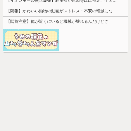
【イオンモール熊本爆発】経産省が原因をほぼ特定、全国の大規模施設でガス供給設備の点検要請にまで発展する事態に・・・
【朗報】かわいい動物の動画がストレス・不安の軽減になる可能性。英大学の研究で実証
【閲覧注意】俺が近くにいると機械が壊れるんだけどさ