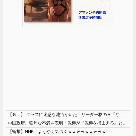
【ＧＪ】 クラスに迷惑な池沼がいた。リーダー格のＡ「なんで支援学級に入れないんですか？」先生「背の高い低いと同じで、これも個性なの！差別は...
中国政府、強烈な不満を表明「泥棒が『泥棒を捕まえろ』と叫ぶようなやり口で中国を貶めている」と強く非難！
【衝撃】NHK、ようやく気づくｗｗｗｗｗｗｗｗｗ