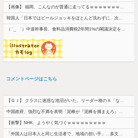
【画像】 福岡、こんなのが普通に走ってるｗｗｗｗｗｗｗｗｗｗｗｗｗｗｗｗｗｗｗｗｗｗｗｗｗｗｗｗｗｗｗｗｗｗｗｗｗｗｗｗ
韓国人「日本ではビールジョッキをほとんど洗わずに、次の客に出すんだ！ これが証拠の映像だ!!」……あー、なるほどですねー。韓国には「アレ」がな...
（ ´_ゝ`）中道幹事長、食料品消費税2年間1%の閣議決定を批判 → 記者「中道改革連合は食料品消費税ゼロを公約に掲げていたが？」→ 階猛氏「
コメントページはこちら
【ＧＪ】 クラスに迷惑な池沼がいた。リーダー格のＡ「なんで支援学級に入れないんですか？」先生「背の高い低いと同じで、これも個性なの！差別は...
中国政府、強烈な不満を表明「泥棒が『泥棒を捕まえろ』と叫ぶようなやり口で中国を貶めている」と強く非難！
【衝撃】NHK、ようやく気づくｗｗｗｗｗｗｗｗｗ
「外国人は日本人と同じ生活者で、地域の担い手」…多文化共生実現への提言、全国知事会が政府に提出