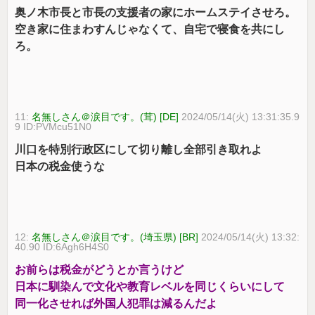
奥ノ木市長と市長の支援者の家にホームステイさせろ。
空き家に住まわすんじゃなくて、自宅で寝食を共にし
ろ。
11:
名無しさん＠涙目です。(茸) [DE]
2024/05/14(火) 13:31:35.9
9 ID:PVMcu51N0
川口を特別行政区にして切り離し全部引き取れよ
日本の税金使うな
12:
名無しさん＠涙目です。(埼玉県) [BR]
2024/05/14(火) 13:32:
40.90 ID:6Agh6H4S0
お前らは税金がどうとか言うけど
日本に馴染んで文化や教育レベルを同じくらいにして
同一化させれば外国人犯罪は減るんだよ