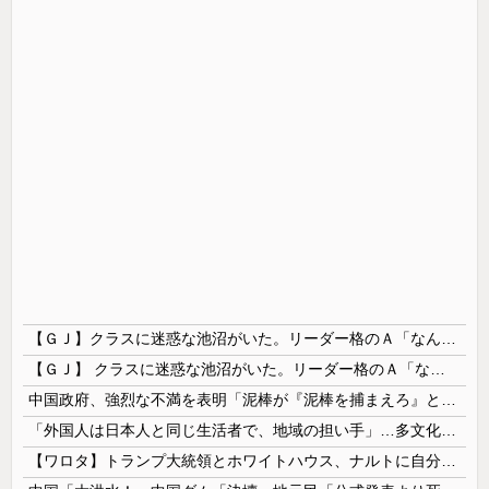
【ＧＪ】クラスに迷惑な池沼がいた。リーダー格のＡ「なんで支援学級に入れないんですか？」先生「背の高い低いと同じで、これも個性なの！差別は許されません！」→ここでＡがｗ
【ＧＪ】 クラスに迷惑な池沼がいた。リーダー格のＡ「なんで支援学級に入れないんですか？」先生「背の高い低いと同じで、これも個性なの！差別は...
中国政府、強烈な不満を表明「泥棒が『泥棒を捕まえろ』と叫ぶようなやり口で中国を貶めている」と強く非難！
「外国人は日本人と同じ生活者で、地域の担い手」…多文化共生実現への提言、全国知事会が政府に提出
【ワロタ】トランプ大統領とホワイトハウス、ナルトに自分の顔を合成して投稿 日本政府が苦言「公的機関であっても許諾が必要」