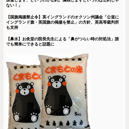
加速します、というのが公約。減税しますというのは公約じゃ
ない！」
【国旗掲揚禁止令】英イングランドのオクソン州議会「公道に
イングランド旗・英国旗の掲揚を禁止」の方針、英高等裁判所
も支持
【鼻水】お灸堂の院長先生による「鼻がつらい時の対処法」誰
でも簡単にできると話題に