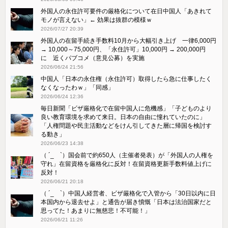
外国人の永住許可要件の厳格化について在日中国人「あきれて
モノが言えない」← 効果は抜群の模様ｗ
2026/07/27 20:39
外国人の在留手続き手数料10月から大幅引き上げ 一律6,000円
→ 10,000～75,000円、「永住許可」10,000円 → 200,000円
に 近くパブコメ（意見公募）を実施
2026/06/24 21:56
中国人「日本の永住権（永住許可）取得したら急に仕事したく
なくなったわｗ」「同感」
2026/06/24 12:36
毎日新聞「ビザ厳格化で在留中国人に危機感」「子どものより
良い教育環境を求めて来日。日本の自由に憧れていたのに」
「人権問題や民主活動などをけん引してきた層に帰国を検討す
る動き」
2026/06/23 14:38
（ ´_ゝ`）国会前で約650人（主催者発表）が「外国人の人権を
守れ」在留資格を厳格化に反対！在留資格更新手数料値上げに
反対！
2026/06/21 20:18
（ ´_ゝ`）中国人経営者、ビザ厳格化で入管から「30日以内に日
本国内から退去せよ」と通告が届き憤慨「日本は法治国家だと
思ってた！あまりに無慈悲！不可能！」
2026/06/21 11:26