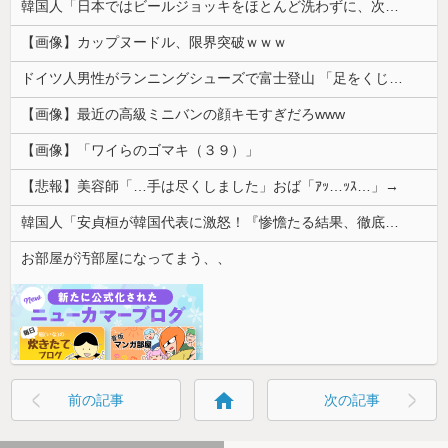
韓国人「日本ではビールジョッキをほとんど洗わずに、次の客に出すんだ！ これが証拠の映像だ!!」……あー、なるほどですねー。韓国には「アレ」がないんだ？
【画像】カップヌードル、限界突破ｗｗｗ
ドイツ人男性がランニングシューズで富士登山 「足をくじいて動けない」
【画像】最近の高級ミニバンの顔キモすぎだろwww
【画像】「ワイらのゴマキ（３９）」
【悲報】美容師「…手は尽くしました」おば「ｱｯ…ｯｽ…」→
韓国人「安貞桓が韓国代表に激怒！『惨憺たる結果、徹底的な刷新が必要だ』と監督や協会を痛烈批判」
お部屋が汚部屋になってまう、、
home
前の記事
次の記事