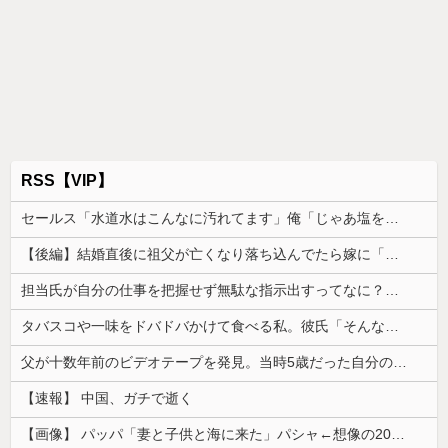
RSS【VIP】
セールス「水道水はこんなに汚れてます」俺「じゃあ塩を入れてみてもいい？」→実験の結末に営業マンが固まり…
【後編】結婚直後に祖父が亡くなり落ち込んでたら嫁に「いつまでくよくよしてるの？」と言われた。お義父さんやお義母さんの負担もなくなったし良かったと...
担当氏が自分の仕事を把握せず無駄な指示出すってなに？非常識
タバスコや一味をドバドバかけて食べる私。彼氏「そんな辛いのよく食えるなｗ」私「そんな言い方しないで」→何気ない一言がきっかけで、まさかの展開に…
父が十数年前のビデオテープを発見。当時5歳だった自分の映像を見返してみると、思わぬ事実に気づいて…
【速報】 中国、ガチで逝く
【画像】 パッパ「妻と子供と海に来た」パシャ←想像の200倍は神々しくて草