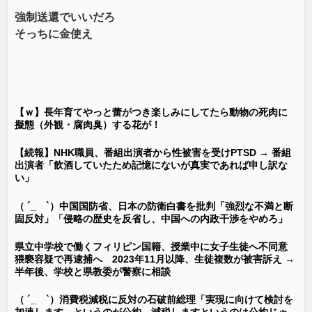
強制送還でいいだろ
そっちに金使え
【ｗ】長年育てやっと蕾がつき楽しみにしてたら動物の死肉に
擬態（外観・腐肉臭）する花が！
【続報】NHK職員、番組出演者から性被害を受けPTSD → 番組
出演者「飲酒していたため記憶にないが真実であれば申し訳な
い」
（ ´_ゝ`）中国国防省、日本の防衛白書を批判「強烈な不満と断
固反対」「侵略の歴史を反省し、中国への内政干渉をやめろ」
県立中学校で働くフィリピン国籍、授業中に女子生徒へ不同意
猥褻容疑で再逮捕へ 2023年11月以降、生徒複数が被害訴え →
半年後、学校と県教委が警察に相談
（ ´_ゝ`）消費税減税に反対の石破前総理「実現に向けて検討を