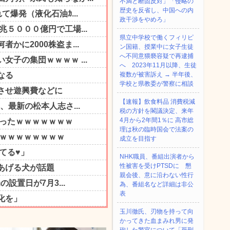
不満と断固反対」「侵略の
歴史を反省し、中国への内
政干渉をやめろ」
県立中学校で働くフィリピ
ン国籍、授業中に女子生徒
へ不同意猥褻容疑で再逮捕
へ 2023年11月以降、生徒
複数が被害訴え → 半年後、
学校と県教委が警察に相談
【速報】飲食料品 消費税減
税の方針を閣議決定、来年
4月から2年間1％に 高市総
理は秋の臨時国会で法案の
成立を目指す
NHK職員、番組出演者から
性被害を受けPTSDに 懇
親会後、意に沿わない性行
為、番組名など詳細は非公
表
玉川徹氏、刃物を持って向
かってきた血まみれ男に発