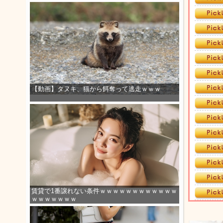
【動画】タヌキ、猫から餌奪って逃走ｗｗｗ
賃貸で1番譲れない条件ｗｗｗｗｗｗｗｗｗｗｗｗ
ｗｗｗｗｗｗｗ