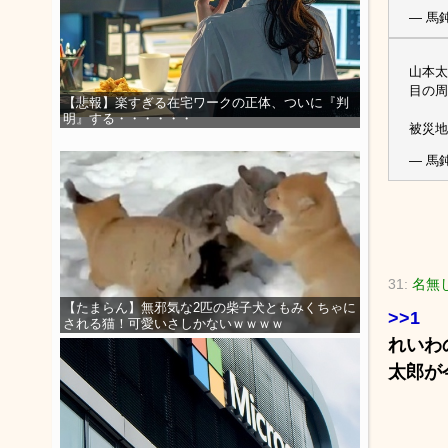
— 馬鈍
山本太
目の周
【悲報】楽すぎる在宅ワークの正体、ついに『判
明』する・・・・・・
被災
— 馬鈍
31:
名無し
【たまらん】無邪気な2匹の柴子犬ともみくちゃに
>>1
される猫！可愛いさしかないｗｗｗｗ
れいわ
太郎が