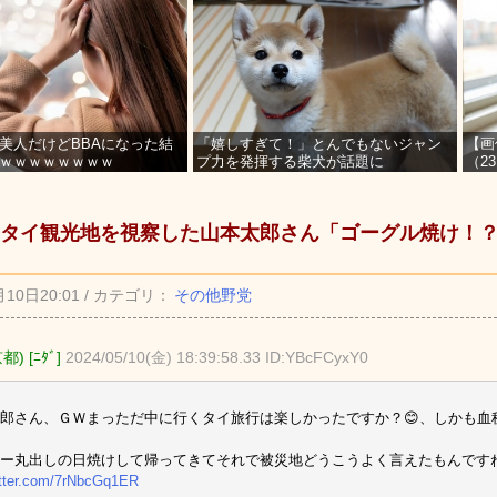
美人だけどBBAになった結
「嬉しすぎて！」とんでもないジャン
【画
ｗｗｗｗｗｗｗｗ
プ力を発揮する柴犬が話題に
（2
を募
タイ観光地を視察した山本太郎さん「ゴーグル焼け！
月10日20:01 / カテゴリ：
その他野党
) [ﾆﾀﾞ]
2024/05/10(金) 18:39:58.33 ID:YBcFCyxY0
郎さん、ＧＷまっただ中に行くタイ旅行は楽しかったですか？😊、しかも血
ャー丸出しの日焼けして帰ってきてそれで被災地どうこうよく言えたもんです
itter.com/7rNbcGq1ER