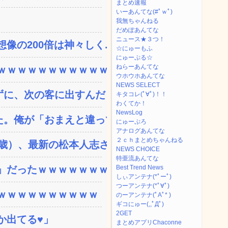
まとめ速報
いーあんてな(#ﾟｗﾟ)
我無ちゃんねる
だめぽあんてな
ニュース★３つ！
の200倍は神々しく...
☆にゅーもふ
にゅーぷる☆
ねらーあんてな
ｗｗｗｗｗｗｗｗｗｗｗ...
ウホウホあんてな
NEWS SELECT
、次の客に出すんだ！ ...
キタコレ(ﾟ∀ﾟ)！！
わくてか！
NewsLog
。俺が「おまえと違って浮...
にゅーぷろ
アナログあんてな
２ｃｈまとめちゃんねる
）、最新の松本人志さ...
NEWS CHOICE
特亜流あんてな
」だったｗｗｗｗｗｗｗ
Best Trend News
しぃアンテナ(*ﾟーﾟ)
つーアンテナ(*ﾟ∀ﾟ)
ｗｗｗｗｗｗｗｗｗｗ
のーアンテナ(ﾟAﾟ* )
ギコにゅー(,,ﾟДﾟ)
2GET
か出てる♥」
まとめアプリChaconne