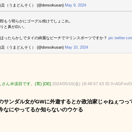
足（うまどんそく） (@donsokusan)
May 9, 2024
郎もう明らかにゴーグル焼けでしょこれ。
りと鼻が白い。
地ほったらかしでタイの綺麗なビーチでマリンスポーツですか？
pic.twitter.c
足（うまどんそく） (@donsokusan)
May 10, 2024
さん＠涙目です。(茸) [DE]
2024/05/10(金) 18:48:57.63 ID:3+AGFm/O
のサンダル女がGWに外遊するとか政治家じゃねぇつっ
今なにやってるか知らないのウケる