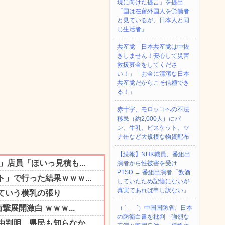
現に向けた提言」を提出
「国は在留外国人を労働者
と見ているが、日本人と同
じ生活者」
共産党「日本共産党は中抜
きしません！安心して災害
救援募金をしてくださ
い！」「お金に清潔な日本
共産党だからこそ信頼でき
る！」
赤十字、モロッコへの不法
移民（約2,000人）にパ
ン、牛乳、ビスケット、ツ
ナ缶など大規模な物資配布
【続報】NHK職員、番組出
演者から性被害を受け
PTSD → 番組出演者「飲酒
していたため記憶にないが
真実であれば申し訳ない」
（ ´_ゝ`）中国国防省、日本
の防衛白書を批判「強烈な