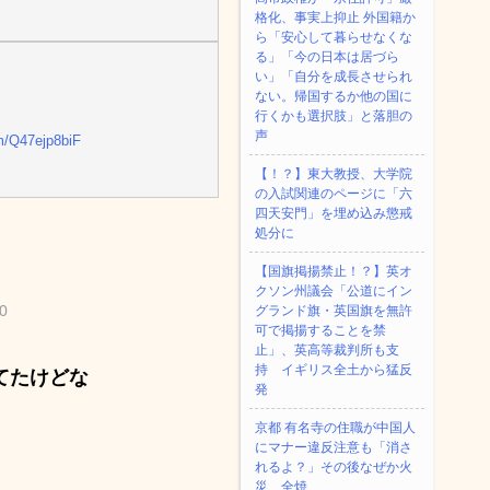
格化、事実上抑止 外国籍か
ら「安心して暮らせなくな
る」「今の日本は居づら
い」「自分を成長させられ
ない。帰国するか他の国に
行くかも選択肢」と落胆の
声
om/Q47ejp8biF
【！？】東大教授、大学院
の入試関連のページに「六
四天安門」を埋め込み懲戒
処分に
【国旗掲揚禁止！？】英オ
クソン州議会「公道にイン
0
グランド旗・英国旗を無許
可で掲揚することを禁
止」、英高等裁判所も支
持 イギリス全土から猛反
てたけどな
発
京都 有名寺の住職が中国人
にマナー違反注意も「消さ
れるよ？」その後なぜか火
災、全焼