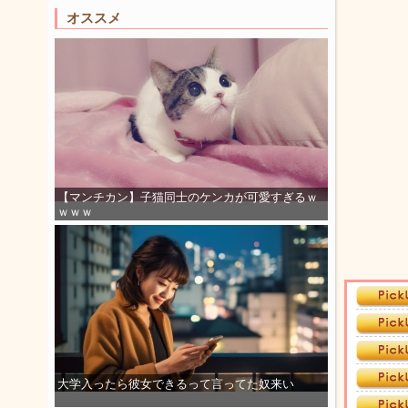
オススメ
【マンチカン】子猫同士のケンカが可愛すぎるｗ
ｗｗｗ
大学入ったら彼女できるって言ってた奴来い