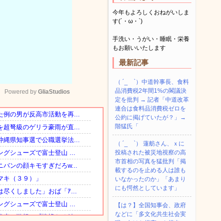
今年もよろしくおねがいしま
す(´・ω・`)
手洗い・うがい・睡眠・栄養
もお願いいたします
最新記事
（ ´_ゝ`）中道幹事長、食料
品消費税2年間1%の閣議決
Powered by 
GliaStudios
定を批判 → 記者「中道改革
連合は食料品消費税ゼロを
公約に掲げていたが？」→
Mute
階猛氏「
（ ´_ゝ`） 蓮舫さん、ｘに
投稿された被災地視察の高
市首相の写真を猛批判「掲
載するのを止める人は誰も
いなかったのか」「あまり
にも愕然としています」
【は？】全国知事会、政府
などに「多文化共生社会実