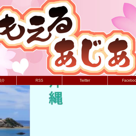
紹介
RSS
Twitter
Facebo