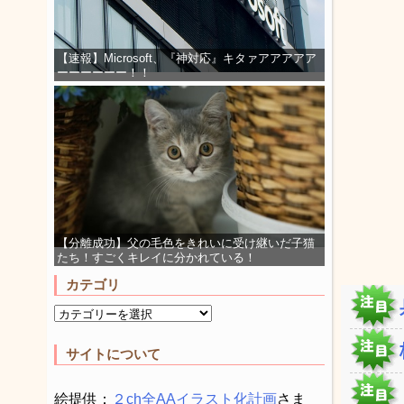
【速報】Microsoft、『神対応』キタァアアアアア
ーーーーーー！！
【分離成功】父の毛色をきれいに受け継いだ子猫
たち！すごくキレイに分かれている！
カテゴリ
サイトについて
絵提供：
２ch全AAイラスト化計画
さま