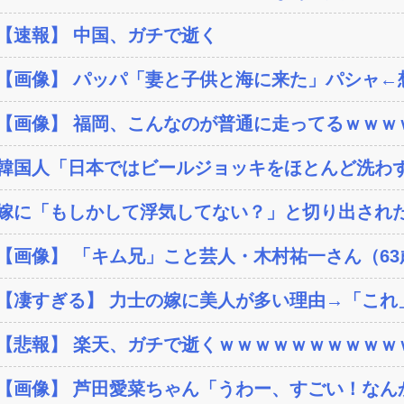
【速報】 中国、ガチで逝く
【画像】 パッパ「妻と子供と海に来た」パシャ←想像
【画像】 福岡、こんなのが普通に走ってるｗｗｗｗ
韓国人「日本ではビールジョッキをほとんど洗わずに
嫁に「もしかして浮気してない？」と切り出された
【画像】 「キム兄」こと芸人・木村祐一さん（63歳
【凄すぎる】 力士の嫁に美人が多い理由→「これ
【悲報】 楽天、ガチで逝くｗｗｗｗｗｗｗｗｗｗ
【画像】 芦田愛菜ちゃん「うわー、すごい！なん