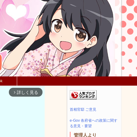
ok
詳しく見る
arrow_forward_ios
首相官邸 ご意見
e-Gov 各府省への政策に関す
る意見・要望
管理人より