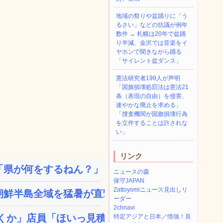
地域の祭りや盆踊りに「う
るさい」などの抗議が例年
数件 → 札幌は20年で盆踊
り半減、金沢では音楽をイ
ヤホンで聞きながら踊る
「サイレント盆ダンス」
憲法研究者199人が声明
「国旗損壊処罰法は憲法21
条（表現の自由）を侵害、
速やかな廃止を求める」
「捜査機関が国旗損壊行為
を立件することは許されな
い」
リンク
県が何をするねん？」と存...
ニュースの森
保守JAPAN
Zattoyomiニュース見出しリ
鮮半島全域を猛暑が直撃し...
ーダー
2chnavi
か」店員「ほいっ見積も...
特定アジアと日本／情強！良