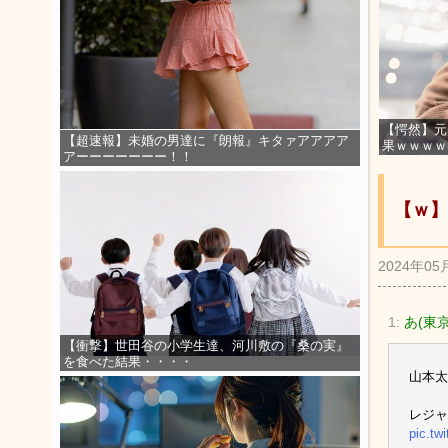
【愕然】元
【超速報】未婚の男達に『朗報』キタァアアアア
果ｗｗｗｗ
アーーーーーーー！！
【ｗ】
2024年05
1:
あ(東京都
【衝撃】世田谷の小学生達、河川敷の『桑の実』
を食べた結果・・・・
山本太
レジ
pic.tw