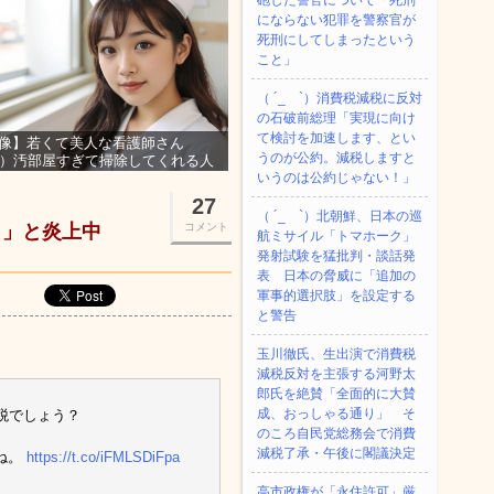
砲した警官について「死刑
にならない犯罪を警察官が
死刑にしてしまったという
こと」
（ ´_ゝ`）消費税減税に反対
の石破前総理「実現に向け
て検討を加速します、とい
像】若くて美人な看護師さん
うのが公約。減税しますと
3）汚部屋すぎて掃除してくれる人
集ｗｗｗ
いうのは公約じゃない！」
27
（ ´_ゝ`）北朝鮮、日本の巡
？」と炎上中
コメント
航ミサイル「‌トマホーク」
発射試験を猛批判・談話発
表 日本の脅威に「追加の
軍事的選択肢」を設定する
と警告
玉川徹氏、生出演で消費税
減税反対を主張する河野太
郎氏を絶賛「全面的に大賛
成、おっしゃる通り」 そ
税でしょう？
のころ自民党総務会で消費
減税了承・午後に閣議決定
ね。
https://t.co/iFMLSDiFpa
高市政権が「永住許可」厳