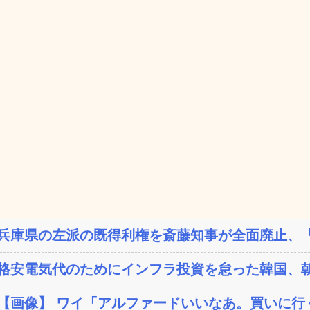
兵庫県の左派の既得利権を斎藤知事が全面廃止、「
格安電気代のためにインフラ投資を怠った韓国、朝
【画像】 ワイ「アルファードいいなあ。買いに行く