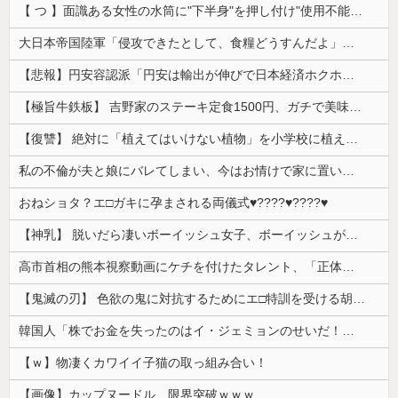
【 つ 】面識ある女性の水筒に"下半身"を押し付け"使用不能"にした疑い 66歳男を「器物損壊」容疑で逮捕 札幌市
大日本帝国陸軍「侵攻できたとして、食糧どうすんだよ」大本営「現地調達」陸軍「え？」
【悲報】円安容認派「円安は輸出が伸びで日本経済ホクホク！」⇒ 世界に売る物が無さすぎて輸出額で韓国に惨敗・・・
【極旨牛鉄板】 吉野家のステーキ定食1500円、ガチで美味そうｗｗｗ
【復讐】 絶対に「植えてはいけない植物」を小学校に植えた→20年経って見に行くと…「！？」衝撃の光景が・・・
私の不倫が夫と娘にバレてしまい、今はお情けで家に置いてもらっている状態です。行為を娘に見られていたなんて全く気付きませんでした。娘の「汚...
おねショタ？エ□ガキに孕まされる両儀式♥️????♥️????♥️
【神乳】 脱いだら凄いボーイッシュ女子、ボーイッシュがどうでも良くなる ”お○ぱい” がこちらｗｗｗｗｗ
高市首相の熊本視察動画にケチを付けたタレント、「正体バレバレよな」と黒電話の呼び方であっさりと……
【鬼滅の刃】 色欲の鬼に対抗するためにエ□特訓を受ける胡蝶しのぶ…！クールなしのぶが快楽に抗えず翻弄されちゃう…
韓国人「株でお金を失ったのはイ・ジェミョンのせいだ！」として支持率が右肩下がりに……まあ、本当にその側面があるので救えないんですが
【ｗ】物凄くカワイイ子猫の取っ組み合い！
【画像】カップヌードル、限界突破ｗｗｗ