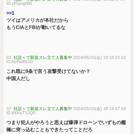
ID:zP5pop9I0
>>1
ツイはアメリカが本社だから
もうCIAとFBIが動いてるな
53:
社説＋で新規スレ立て人募集中
2024/05/10(金) 18:18:32.02
ID:NzPo8IzO0
これ既に9条で言う攻撃受けてないか？
中国人だし
37:
社説＋で新規スレ立て人募集中
2024/05/10(金) 18:14:47.58
ID:KKKaTSJQ0
つまり犯人がやろうと思えば爆弾ドローンでいずもの艦
橋に突っ込むこともできたってことだろ