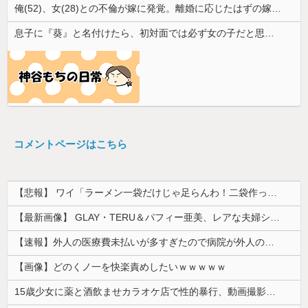
俺(52)、女(28)との不倫が嫁に発覚。離婚に応じたはずの嫁からエグすぎる攻撃が恐ろしすぎる
息子に『葵』と名付けたら、初対面では必ず女の子だと思われる。同じ名前でも避けられなかった勘違いとは…
コメントページはこちら
【悲報】 ワイ「ラーメン一袋だけじゃ足らんわ！二袋作ったろ！」→結果ｗｗｗ
【最新画像】 GLAY・TERU＆パフィー亜美、レアな夫婦ショットを公開してしまう！
【速報】外人の医療費未払いが多すぎたので病院が外人の治療を断るようになってしまう
【画像】どのくノ一を快楽責めしたいｗｗｗｗｗ
15歳少女に薬と酒飲ませカラオケ店で性的暴行、動画撮影 54歳無職を再逮捕 動画770本も見つかる