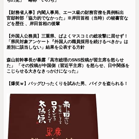
【財務省人事】内閣人事局、エース級の財務官僚を異例転出
官邸幹部「協力的でなかった」※岸田首相（当時）の秘書官な
どを歴任 、岸田首相の後輩
【外国人公務員】三重県、ぱよくマスコミの総攻撃に屈せず！
「県民対象アンケート『外国人の職員採用を続けるべきか』は
差別に該当しない」結果を公表する方針
森山前幹事長が暴露「高市総理のSNS投稿が習主席を怒らせ
た」 「その投稿が中国側（習近平主席）を怒らせ、日中関係を
こじらせる大きなきっかけになった」
【爆笑ｗ】バッグひったくりを試みた男、バイクを盗られる！