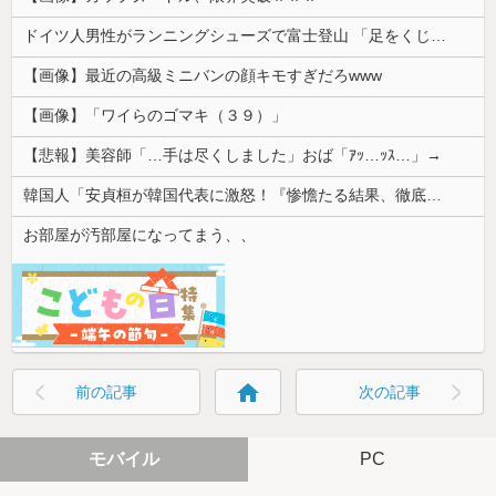
ドイツ人男性がランニングシューズで富士登山 「足をくじいて動けない」
【画像】最近の高級ミニバンの顔キモすぎだろwww
【画像】「ワイらのゴマキ（３９）」
【悲報】美容師「…手は尽くしました」おば「ｱｯ…ｯｽ…」→
韓国人「安貞桓が韓国代表に激怒！『惨憺たる結果、徹底的な刷新が必要だ』と監督や協会を痛烈批判」
お部屋が汚部屋になってまう、、
home
前の記事
次の記事
モバイル
PC