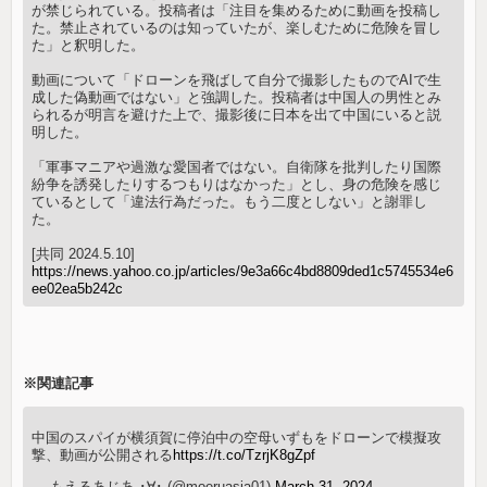
が禁じられている。投稿者は「注目を集めるために動画を投稿し
た。禁止されているのは知っていたが、楽しむために危険を冒し
た」と釈明した。
動画について「ドローンを飛ばして自分で撮影したものでAIで生
成した偽動画ではない」と強調した。投稿者は中国人の男性とみ
られるが明言を避けた上で、撮影後に日本を出て中国にいると説
明した。
「軍事マニアや過激な愛国者ではない。自衛隊を批判したり国際
紛争を誘発したりするつもりはなかった」とし、身の危険を感じ
ているとして「違法行為だった。もう二度としない」と謝罪し
た。
[共同 2024.5.10]
https://news.yahoo.co.jp/articles/9e3a66c4bd8809ded1c5745534e6
ee02ea5b242c
※関連記事
中国のスパイが横須賀に停泊中の空母いずもをドローンで模擬攻
撃、動画が公開される
https://t.co/TzrjK8gZpf
— もえるあじあ ･∀･ (@moeruasia01)
March 31, 2024