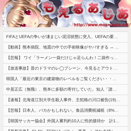
FIFAとUEFAの争いが凄まじい泥沼状態に突入、UEFAの要求を呑んだFIFAだったがUEFA側は強硬姿勢を崩さず……
【動画】熊本病院、地震の中での手術映像がヤバすぎる → 医療機器が飛び交う激震の中で患者を全身で庇う医師らの咄嗟の行動に世界中から絶賛の嵐
【悲報】 ワイ「ラーメン一袋だけじゃ足らんわ！二袋作ったろ！」→結果ｗｗｗ
【放送事故】昔のドラマのレ◯プシーン、今見るとアウトすぎる・・・
韓国人「最近の東京の建築物のレベルをご覧ください・・・」
中居正広（無職）、熊本に多額の寄付していた。知人「誰にも知られなくてもいい、と公表してない」
【速報】北海道江別大学生殺人事件、主犯格の川口被告(19)に無期懲役の判決
【悲報】日本人、バカかもしれない。食品消費税減税（8%→1%）に93.2%の国民が賛成してしまう
【韓国サッカー協会】外国人審判約10人に性的接待か 計1496回、約2億ウォン（約2200万円）