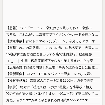
【悲報】 ワイ「ラーメン一袋だけじゃ足らんわ！二袋作ったろ！」→結果ｗｗｗ
共産党「これは酷い…京都市でマイナンバーカードを持たない29万人がポイント給付事業から排除された」
【放送事故】昔のドラマのレ◯プシーン、今見るとアウトすぎる・・・
【衝撃】れいわ新選組、「いのちの党」に党名変更 天畠大輔氏が共同代表へ
15歳少女に薬と酒飲ませカラオケ店で性的暴行、動画撮影 54歳無職を再逮捕 動画770本も見つかる
（ ´_ゝ`）中国、広島原爆投下から８１年を迎えたことを受け「日本は原爆被害者の立場で同情を買おうとするのを止めろ」
【広陵高野球部暴力問題】第三委「事実を認めることは困難」元部員「SNS開示請求開始」犯人として晒してた人達に損害賠償請求訴訟を起こす方針
【最新画像】 GLAY・TERU＆パフィー亜美、レアな夫婦ショットを公開してしまう！
【極旨牛鉄板】 吉野家のステーキ定食1500円、ガチで美味そうｗｗｗ
【復讐】 絶対に「植えてはいけない植物」を小学校に植えた→20年経って見に行くと…「！？」衝撃の光景が・・・
私の不倫が夫と娘にバレてしまい、今はお情けで家に置いてもらっている状態です。行為を娘に見られていたなんて全く気付きませんでした。娘の「汚...
おねショタ？エ□ガキに孕まされる両儀式♥️????♥️????♥️