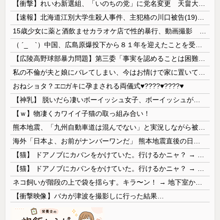
【衝撃】れいわ新選組、「いのちの党」に党名変更 天畠大輔氏が共同代表へ
【速報】北海道江別大学生殺人事件、主犯格の川口被告(19)に無期懲役の判決
15歳少女に薬と酒飲ませカラオケ店で性的暴行、動画撮影 54歳無職を再逮捕 動画770本も見つかる
（ ´_ゝ`）中国、広島原爆投下から８１年を迎えたことを受け「日本は原爆被害者の立場で同情を買おうとするのを止めろ」
【広陵高野球部暴力問題】第三委「事実を認めることは困難」元部員「SNS開示請求開始」犯人として晒してた人達に損害賠償請求訴訟を起こす方針
私の不倫が夫と娘にバレてしまい、今はお情けで家に置いてもらっている状態です。行為を娘に見られていたなんて全く気付きませんでした。娘の「汚...
おねショタ？エ□ガキに孕まされる両儀式♥️????♥️????♥️
【神乳】 脱いだら凄いボーイッシュ女子、ボーイッシュがどうでも良くなる ”お○ぱい” がこちらｗｗｗｗｗ
【ｗ】物凄くカワイイ子猫の取っ組み合い！
熊本地震、「九州自動車道は混んでない」と実況しながら被災地へ向かう有名アナなどに批判殺到 全国紙記者「最新の状況をいち早く伝えることは報道機関としての責務」「情報を取り上げることには大きな意義がある」
海外「日本よ、お前がナンバーワンだ」 熊本地震直後の日本の対応のスピードに世界が衝撃
【猫】 ドアノブにカバンをかけていた。行けるかニャ？ → 猫はこうなります…
【猫】 ドアノブにカバンをかけていた。行けるかニャ？ → 猫はこうなります…
ネコ飼いが階段の上で袋を揺らす。キラ〜ン！ → 地下室からヤツが現れる…
【衝撃映像】バカが津波を撮影しに行った結果…