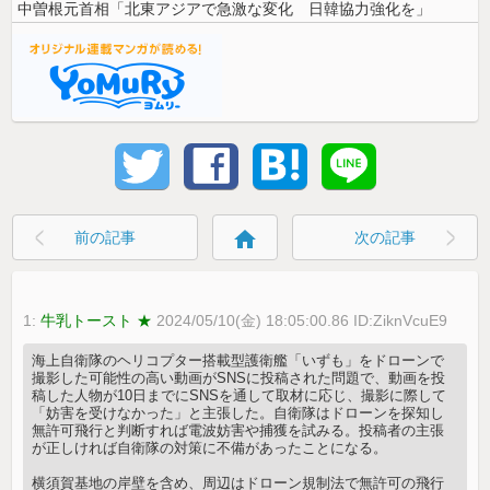
中曽根元首相「北東アジアで急激な変化 日韓協力強化を」
home
前の記事
次の記事
1:
牛乳トースト ★
2024/05/10(金) 18:05:00.86 ID:ZiknVcuE9
海上自衛隊のヘリコプター搭載型護衛艦「いずも」をドローンで
撮影した可能性の高い動画がSNSに投稿された問題で、動画を投
稿した人物が10日までにSNSを通して取材に応じ、撮影に際して
「妨害を受けなかった」と主張した。自衛隊はドローンを探知し
無許可飛行と判断すれば電波妨害や捕獲を試みる。投稿者の主張
が正しければ自衛隊の対策に不備があったことになる。
横須賀基地の岸壁を含め、周辺はドローン規制法で無許可の飛行