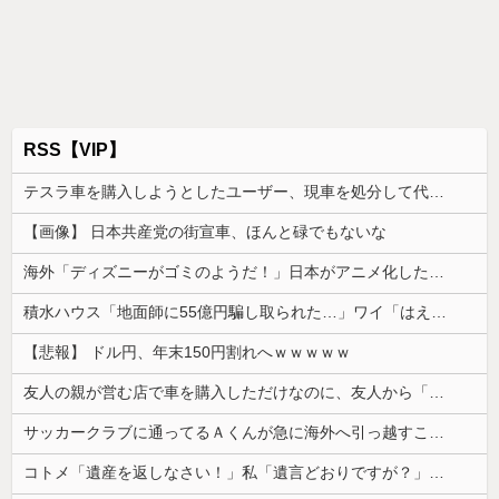
RSS【VIP】
テスラ車を購入しようとしたユーザー、現車を処分して代金を支払い、平日の納車日に予定を合わせた結果……
【画像】 日本共産党の街宣車、ほんと碌でもないな
海外「ディズニーがゴミのようだ！」日本がアニメ化した米人気SF作品に絶賛の声が殺到中
積水ハウス「地面師に55億円騙し取られた…」ワイ「はえーかわいそう…会社滅茶苦茶やろなぁ」
【悲報】 ドル円、年末150円割れへｗｗｗｗｗ
友人の親が営む店で車を購入しただけなのに、友人から「裏切った」と責められるようになった理由が理解できず…
サッカークラブに通ってるＡくんが急に海外へ引っ越すことに。一番仲良くしてた息子がショックを受けて...
コトメ「遺産を返しなさい！」私「遺言どおりですが？」→夫の遺産を巡る話し合いが思わぬ展開になって…