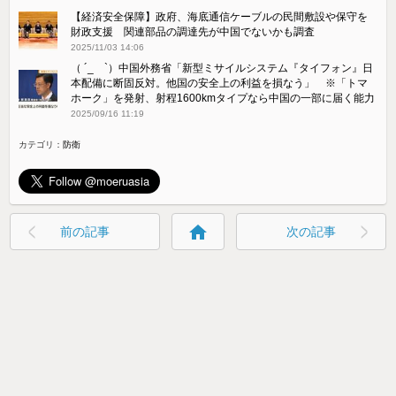
【経済安全保障】政府、海底通信ケーブルの民間敷設や保守を
財政支援 関連部品の調達先が中国でないかも調査
2025/11/03 14:06
（ ´_ゝ`）中国外務省「新型ミサイルシステム『タイフォン』日
本配備に断固反対。他国の安全上の利益を損なう」 ※「トマ
ホーク」を発射、射程1600kmタイプなら中国の一部に届く能力
2025/09/16 11:19
カテゴリ：
防衛
home
前の記事
次の記事