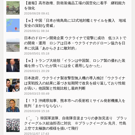
【速報】高市政権、防衛装備品工場の国営化に着手 継戦能力
を強化
2026/06/28 09:41
【ｗ】中国「日本が南鳥島に12式地対艦ミサイルを搬入 地域
安全の深刻な脅威」
2026/06/11 08:34
日本のドローン開発企業 ウクライナで迎撃に成功 低コストで
の開発・運用 ロシアは日本・ウクライナのドローン協力を日
本に抗議「あからさまに敵対的」
2026/05/01 05:18
【ｗ】トランプ大統領「イランは中国製、ロシア製の優れた装
備を持っていたが我々には全く通用しなかった」
2026/03/21 20:29
日本政府、ウクライナ製攻撃型無人機の導入検討「ウクライナ
は実戦投入の結果に基づき短期間で改良を繰り返しており性能
が高い」他国製と性能比較し最終判断
2026/03/15 00:49
【！？】沖縄県知事、熊本市への長射程ミサイル発射機搬入を
批判「まかりならない」
2026/03/09 15:16
（ ´_ゝ`）韓国軍楽隊、自衛隊音楽まつりの参加見送り ブラッ
クイーグルス給油拒否に対抗 ※ブラックイーグル 先月、竹島
上空で太極旗の模様を描いて飛行
2025/11/07 17:43