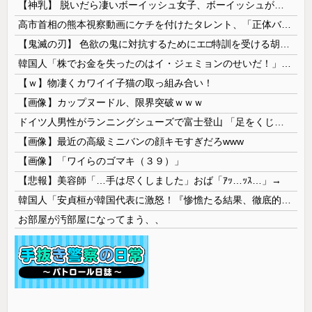
【神乳】 脱いだら凄いボーイッシュ女子、ボーイッシュがどうでも良くなる ”お○ぱい” がこちらｗｗｗｗｗ
高市首相の熊本視察動画にケチを付けたタレント、「正体バレバレよな」と黒電話の呼び方であっさりと……
【鬼滅の刃】 色欲の鬼に対抗するためにエ□特訓を受ける胡蝶しのぶ…！クールなしのぶが快楽に抗えず翻弄されちゃう…
韓国人「株でお金を失ったのはイ・ジェミョンのせいだ！」として支持率が右肩下がりに……まあ、本当にその側面があるので救えないんですが
【ｗ】物凄くカワイイ子猫の取っ組み合い！
【画像】カップヌードル、限界突破ｗｗｗ
ドイツ人男性がランニングシューズで富士登山 「足をくじいて動けない」
【画像】最近の高級ミニバンの顔キモすぎだろwww
【画像】「ワイらのゴマキ（３９）」
【悲報】美容師「…手は尽くしました」おば「ｱｯ…ｯｽ…」→
韓国人「安貞桓が韓国代表に激怒！『惨憺たる結果、徹底的な刷新が必要だ』と監督や協会を痛烈批判」
お部屋が汚部屋になってまう、、