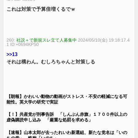
これは対策で予算倍増くるでｗ
260:
社説＋で新規スレ立て人募集中
2024/05/10(金) 19:18:17.4
1 ID:+0694KPS0
>>13
それは構わん。むしろちゃんと対策しる
【朗報】かわいい動物の動画がストレス・不安の軽減になる可
能性。英大学の研究で実証
【！】共産党が刑事告訴 「しんぶん赤旗」１７００件以上の
虚偽購読申し込み 「厳重な処罰を求める」
【速報】山本太郎が去ったれいわ新選組、新たな党名は「いの
ちの党」 略称「いのち」