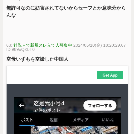
無許可なのに妨害されてないからセーフとか意味分から
んな
63:
社説＋で新規スレ立て人募集中
2024/05/10(金) 18:20:29.67
ID:989uQKbT0
空母いずもを空撮した中国人