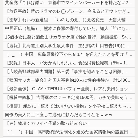
共産党「これは酷い…京都市でマイナンバーカードを持たない29万人がポイ...
【放送事故】昔のドラマのレ◯プシーン、今見るとアウトすぎる・・・
【衝撃】れいわ新選組、「いのちの党」に党名変更 天畠大輔氏が共同代表へ
中居正広（無職）、熊本に多額の寄付していた。知人「誰にも知られなくても...
15歳少女に薬と酒飲ませカラオケ店で性的暴行、動画撮影 54歳無職を再...
【速報】北海道江別大学生殺人事件、主犯格の川口被告(19)に無期懲役の...
（ ´_ゝ`）中国、広島原爆投下から８１年を迎えたことを受け「日本は原...
【悲報】日本人、バカかもしれない。食品消費税減税（8%→1%）に93....
【広陵高野球部暴力問題】第三委「事実を認めることは困難」元部員「SNS...
【韓国サッカー協会】外国人審判約10人に性的接待か 計1496回、約2...
【最新画像】 GLAY・TERU＆パフィー亜美、レアな夫婦ショットを公...
【極旨牛鉄板】 吉野家のステーキ定食1500円、ガチで美味そうｗｗｗ
【復讐】 絶対に「植えてはいけない植物」を小学校に植えた→20年経って...
同僚の美人に土下座して必死に頼んだらこうなるｗｗｗ
【ｗ】物凄くカワイイ子猫の取っ組み合い！
（ ´_ゝ`）中国「高市政権が法制化を進めた国家情報局の設置日が7月3...