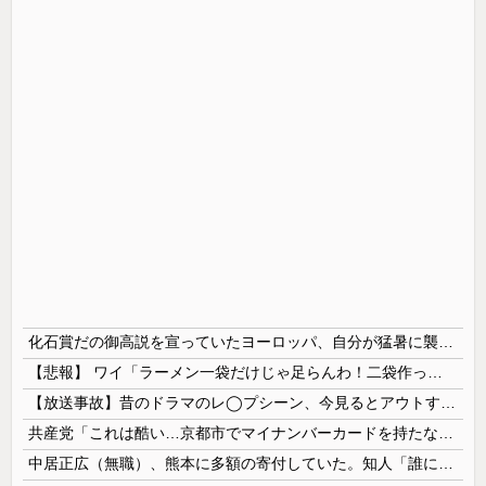
化石賞だの御高説を宣っていたヨーロッパ、自分が猛暑に襲われると為すすべべもなくダメージを受けてしまい……
【悲報】 ワイ「ラーメン一袋だけじゃ足らんわ！二袋作ったろ！」→結果ｗｗｗ
【放送事故】昔のドラマのレ◯プシーン、今見るとアウトすぎる・・・
共産党「これは酷い…京都市でマイナンバーカードを持たない29万人がポイント給付事業から排除された」
中居正広（無職）、熊本に多額の寄付していた。知人「誰にも知られなくてもいい、と公表してない」