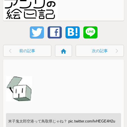
home
前の記事
次の記事
米子鬼太郎空港って鳥取県じゃね？
pic.twitter.com/lvHEGE4H2u