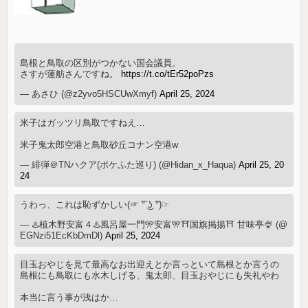
島根と鳥取の区別がつかない国会議員。
さすが蓮舫さんですね。
https://t.co/tEr52poPzs
— あさひ (@z2yvo5HSCUwXmyf)
April 25, 2024
米子はガッツリ鳥取ですねえ…
米子鬼太郎空港と鳥取砂丘コナン空港w
— 緋弾＠TNハクア(ポケふた巡り) (@Hidan_x_Haqua)
April 25, 20
24
うわっ、これは恥ずかしい(⁠☞⁠ ͡⁠°⁠ ͜⁠ʖ⁠ ͡⁠°⁠)⁠☞
— ♨️植木野安富４♨️風呂屋一門🎌安富🎌⛩️国旗掲揚⛩️ 甘味亭🍨 (@
EGNzi51EcKbDmDl)
April 25, 2024
目玉おやじを見て最高なお出迎えとか言っといて島根とか言うの
島根にも鳥取にも水木しげる、鬼太郎、目玉おやじにも失礼やわ
本当に言う事が浅はか…