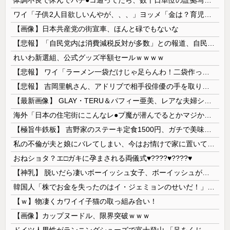
体調不良で休んでパチ●コ通ってたら、数十日単位の証拠写真撮られて会社クビになった
ワイ「子供2人目欲しいんやが、、、」ヨッメ「金は？育児は？私の仕事は？キャリアは？」
【画像】日本共産党の街宣車、ほんと碌でもないな
【悲報】「自民党内は消費減税反対が多数」との報道、自民議員の内部証言と食い違うｗｗｗｗ
れいわ新選組、公式グッズ半額セールｗｗｗｗ
【悲報】 ワイ「ラーメン一袋だけじゃ足らんわ！二袋作ったろ！」→結果ｗｗｗ
【悲報】 吉岡里帆さん、アドリブで相手役俳優の手を取りお○ぱいに押し当てる
【最新画像】 GLAY・TERU＆パフィー亜美、レアな夫婦ショットを公開してしまう！
海外「日本の住宅街にこんなレ●プ魔が潜んでるとかマジかよ…さすがHENTAIの国…」
【極旨牛鉄板】 吉野家のステーキ定食1500円、ガチで美味そうｗｗｗ
私の不倫が夫と娘にバレてしまい、今はお情けで家に置いてもらっている状態です。行為を娘に見られていたなんて全く気付きませんでした。娘の「汚...
おねショタ？エ□ガキに孕まされる両儀式♥️????♥️????♥️
【神乳】 脱いだら凄いボーイッシュ女子、ボーイッシュがどうでも良くなる ”お○ぱい” がこちらｗｗｗｗｗ
韓国人「株でお金を失ったのはイ・ジェミョンのせいだ！」として支持率が右肩下がりに……まあ、本当にその側面があるので救えないんですが
【ｗ】物凄くカワイイ子猫の取っ組み合い！
【画像】カップヌードル、限界突破ｗｗｗ