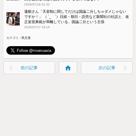
2026/07/18 01:32
蓮舫さん「天皇制に関してだけは国論二分しちゃダメじゃない
ですか！」 （ ´_ゝ`）日経・朝日・読売など新聞社の社説と、改
正皇室典範が乖離している、国論二分という主張
2026/07/17 18:16
カテゴリ：
民主党
home
前の記事
次の記事