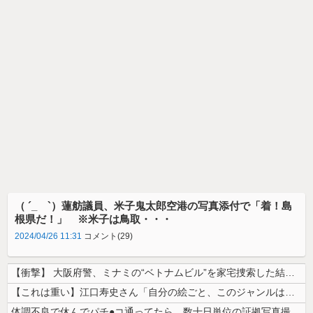
（ ´_ゝ`）蓮舫議員、米子鬼太郎空港の写真添付で「着！島
根県だ！」 ※米子は鳥取・・・
2024/04/26 11:31
コメント(29)
【衝撃】 大阪府警、ミナミの“ベトナムビル”を家宅捜索した結果・・・・...
【これは重い】江口寿史さん「自分の絵ごと、このジャンルはそろそろ終わり...
体調不良で休んでパチ●コ通ってたら、数十日単位の証拠写真撮られて会社ク...