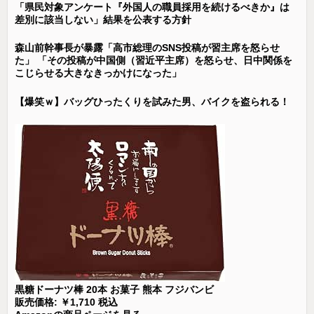
「県民対象アンケート『外国人の職員採用を続けるべきか』は
差別に該当しない」結果を公表する方針
森山前幹事長が暴露「高市総理のSNS投稿が習主席を怒らせ
た」 「その投稿が中国側（習近平主席）を怒らせ、日中関係を
こじらせる大きなきっかけになった」
【爆笑ｗ】バッグひったくりを試みた男、バイクを盗られる！
黒糖ドーナツ棒 20本 お菓子 熊本 フジバンビ
販売価格: ￥1,710 税込