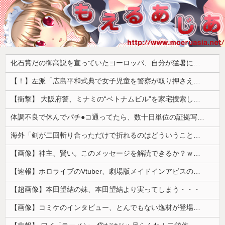
化石賞だの御高説を宣っていたヨーロッパ、自分が猛暑に襲われると為すすべべもなくダメージを受けてしまい……
【！】左派「広島平和式典で女子児童を警察が取り押さえて無理矢理、排除しました！」 → ネット特定班「女児？全学連のプロ活動家では？」
【衝撃】 大阪府警、ミナミの“ベトナムビル”を家宅捜索した結果・・・・・・
体調不良で休んでパチ●コ通ってたら、数十日単位の証拠写真撮られて会社クビになった
海外「剣が二回斬り合っただけで折れるのはどういうことなんだ」満点なのに二度と起動しない理由…
【画像】神主、賢い。このメッセージを解読できるか？ｗｗｗｗ
【速報】ホロライブのVtuber、劇場版メイドインアビスの主題歌決定wwwwwwwwww
【超画像】本田望結の妹、本田望結より実ってしまう・・・
【画像】コミケのインタビュー、とんでもない逸材が登場ｗｗｗｗｗｗ 【Pickup07092041】