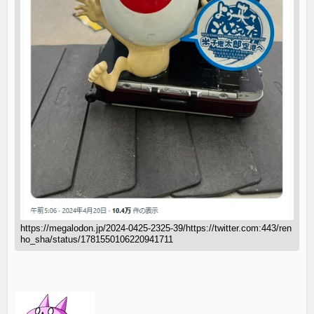
https://megalodon.jp/2024-0425-2325-39/https://twitter.com:443/ren
ho_sha/status/1781550106220941711