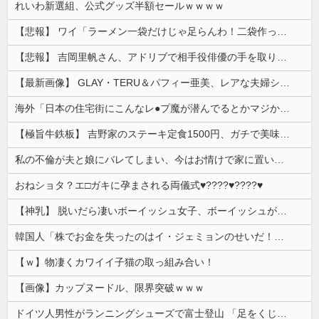
れいわ新選組、公式グッズ半額セールｗｗｗｗ
【悲報】 ワイ「ラーメン一袋だけじゃ足らんわ！二袋作ったろ！」→結果ｗｗｗ
【悲報】 吉岡里帆さん、アドリブで相手役俳優の手を取りお○ぱいに押し当てる
【最新画像】 GLAY・TERU＆パフィー亜美、レアな夫婦ショットを公開してしまう！
海外「日本の住宅街にこんなレ●プ魔が潜んでるとかマジかよ…さすがHENTAIの国…」
【極旨牛鉄板】 吉野家のステーキ定食1500円、ガチで美味そうｗｗｗ
私の不倫が夫と娘にバレてしまい、今はお情けで家に置いてもらっている状態です。行為を娘に見られていたなんて全く気付きませんでした。娘の「汚...
おねショタ？エ□ガキに孕まされる両儀式♥️????♥️????♥️
【神乳】 脱いだら凄いボーイッシュ女子、ボーイッシュがどうでも良くなる ”お○ぱい” がこちらｗｗｗｗｗ
韓国人「株でお金を失ったのはイ・ジェミョンのせいだ！」として支持率が右肩下がりに……まあ、本当にその側面があるので救えないんですが
【ｗ】物凄くカワイイ子猫の取っ組み合い！
【画像】カップヌードル、限界突破ｗｗｗ
ドイツ人男性がランニングシューズで富士登山 「足をくじいて動けない」