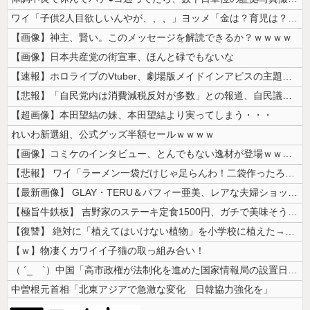
ワイ「子供2人目欲しいんやが、、、」ヨッメ「金は？育児は？私の仕事は？...
【画像】神主、賢い。このメッセージを解読できるか？ｗｗｗｗ
【画像】日本共産党の街宣車、ほんと碌でもないな
【速報】ホロライブのVtuber、劇場版メイドインアビスの主題歌決定w...
【悲報】「自民党内は消費減税反対が多数」との報道、自民議員の内部証言と...
【超画像】本田望結の妹、本田望結より実ってしまう・・・
れいわ新選組、公式グッズ半額セールｗｗｗｗ
【画像】コミケのインタビュー、とんでもない逸材が登場ｗｗｗｗｗｗ 【P...
【悲報】 ワイ「ラーメン一袋だけじゃ足らんわ！二袋作ったろ！」→結果ｗ...
【最新画像】 GLAY・TERU＆パフィー亜美、レアな夫婦ショットを公...
【極旨牛鉄板】 吉野家のステーキ定食1500円、ガチで美味そうｗｗｗ
【復讐】 絶対に「植えてはいけない植物」を小学校に植えた→20年経って...
【ｗ】物凄くカワイイ子猫の取っ組み合い！
（ ´_ゝ`）中国「高市政権が法制化を進めた国家情報局の設置日が7月3...
中曽根元首相「北東アジアで急激な変化 日韓協力強化を」