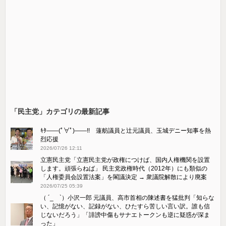
「民主党」カテゴリの最新記事
ｷﾀ――(ﾟ∀ﾟ)――!! 蓮舫議員と辻元議員、玉城デニー知事を熱
烈応援
2026/07/26 12:11
立憲民主党「立憲民主党が政権につけば、国内人権機関を設置
します。頑張らねば」 民主党政権時代（2012年）にも類似の
「人権委員会設置法案」を閣議決定 → 衆議院解散により廃案
2026/07/25 05:39
（ ´_ゝ`）小沢一郎 元議員、高市首相の陳述書を猛批判「知らな
い、記憶がない、記録がない、ひたすら苦しい言い訳。誰も信
じないだろう」「誹謗中傷もサナエトークンも逆に疑惑が深ま
った」