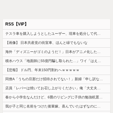
RSS【VIP】
テスラ車を購入しようとしたユーザー、現車を処分して代金を支払い、平日の納車日に予定を合わせた結果……
【画像】 日本共産党の街宣車、ほんと碌でもないな
海外「ディズニーがゴミのようだ！」日本がアニメ化した米人気SF作品に絶賛の声が殺到中
積水ハウス「地面師に55億円騙し取られた…」ワイ「はえーかわいそう…会社滅茶苦茶やろなぁ」
【悲報】 ドル円、年末150円割れへｗｗｗｗｗ
同僚A「うちの旦那だけ招待されてない！」新婦「申し訳ないけど…」→披露宴の空気が一気に凍りついて…
店員「レバーは焼いてお召し上がりください」俺「大丈夫でしょ」→生で食べた瞬間、店員が血相を変えてきて…
春から小学生なんだけど、6畳のリビングに子供の勉強机置くのって無理だよね
我が子と同じ名前をつけた後輩嫁。喜んでいたはずなのに、突然子供を拒絶するようになり…