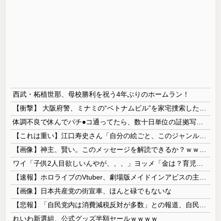
西武・柘植世那、母校勝利を祝う4年ぶりのホームラン！
【衝撃】 大阪府警、ミナミの“ベトナムビル”を家宅捜索した結果・・・・・・
体調不良で休んでパチ●コ通ってたら、数十日単位の証拠写真撮られて会社クビになった
【これは重い】江口寿史さん「自分の絵ごと、このジャンルはそろそろ終わりかな」
【画像】神主、賢い。このメッセージを解読できるか？ｗｗｗｗ
ワイ「子供2人目欲しいんやが、、、」ヨッメ「金は？育児は？私の仕事は？キャリアは？」
【速報】ホロライブのVtuber、劇場版メイドインアビスの主題歌決定wwwwwwwwww
【画像】日本共産党の街宣車、ほんと碌でもないな
【悲報】「自民党内は消費減税反対が多数」との報道、自民議員の内部証言と食い違うｗｗｗｗ
れいわ新選組、公式グッズ半額セールｗｗｗｗ