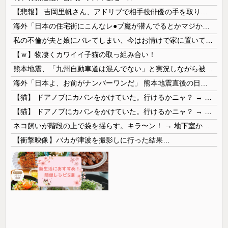
【悲報】 吉岡里帆さん、アドリブで相手役俳優の手を取りお○ぱいに押し当てる
海外「日本の住宅街にこんなレ●プ魔が潜んでるとかマジかよ…さすがHENTAIの国…」
私の不倫が夫と娘にバレてしまい、今はお情けで家に置いてもらっている状態です。行為を娘に見られていたなんて全く気付きませんでした。娘の「汚...
【ｗ】物凄くカワイイ子猫の取っ組み合い！
熊本地震、「九州自動車道は混んでない」と実況しながら被災地へ向かう有名アナなどに批判殺到 全国紙記者「最新の状況をいち早く伝えることは報道機関としての責務」「情報を取り上げることには大きな意義がある」
海外「日本よ、お前がナンバーワンだ」 熊本地震直後の日本の対応のスピードに世界が衝撃
【猫】 ドアノブにカバンをかけていた。行けるかニャ？ → 猫はこうなります…
【猫】 ドアノブにカバンをかけていた。行けるかニャ？ → 猫はこうなります…
ネコ飼いが階段の上で袋を揺らす。キラ〜ン！ → 地下室からヤツが現れる…
【衝撃映像】バカが津波を撮影しに行った結果…