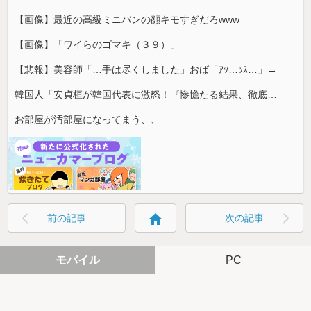
【画像】最近の高級ミニバンの顔キモすぎだろwww
【画像】「ワイらのゴマキ（３９）」
【悲報】美容師「…手は尽くしました」おば「ｱｯ…ｯｽ…」→
韓国人「安貞桓が韓国代表に激怒！『惨憺たる結果、徹底的な刷新が必要だ』と監督や協会を痛烈批判」
お部屋が汚部屋になってまう、、
home
前の記事
次の記事
モバイル
PC