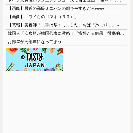
ドイツ人男性がランニングシューズで富士登山 「足をくじいて動けない」
【画像】最近の高級ミニバンの顔キモすぎだろwww
【画像】「ワイらのゴマキ（３９）」
【悲報】美容師「…手は尽くしました」おば「ｱｯ…ｯｽ…」→
韓国人「安貞桓が韓国代表に激怒！『惨憺たる結果、徹底的な刷新が必要だ』と監督や協会を痛烈批判」
お部屋が汚部屋になってまう、、