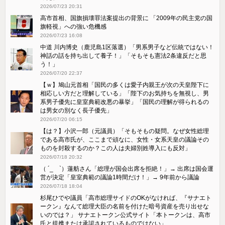
2026/07/23 20:31
高市首相、国旗損壊罪法案提出の背景に 「2009年の民主党の国
旗軽視」への強い危機感
2026/07/23 16:08
中道 川内博史（鹿児島1区落選）「男系男子など伝統ではない！
神話の話を持ち出して養子！」「そもそも憲法2条違反だと思
う！」
2026/07/20 22:37
【ｗ】鳩山元首相「国民の多くは愛子内親王が次の天皇陛下に
相応しい方だと理解している」「陛下のお気持ちを無視し、男
系男子優先に皇室典範改悪の暴挙」「国民の理解が得られるの
は男女の別なく長子優先」
2026/07/20 06:15
【は？】小沢一郎（元議員）「そもそもの疑問。なぜ女性総理
である高市氏が、ここまで頑なに、女性・女系天皇の議論その
ものを封殺するのか？この人は夫婦別姓導入にも反対」
2026/07/18 20:32
（ ´_ゝ`）蓮舫さん「総理が国会出席を拒絶！」→ 出席は国会運
営が決定「皇室典範の議論1時間だけ！」→ 9年前から議論
2026/07/18 18:04
杉尾ひでや議員「高市総理サイドのOKがなければ、『サナエト
ークン』なんて総理大臣の名前を付けた暗号資産を売り出せな
いのでは？」 サナエトークン公式サイト「本トークンは、高市
氏と提携または承認されているものではない」