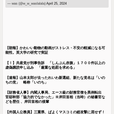
— was (@w_w_waslalala)
April 25, 2024
【朗報】かわいい動物の動画がストレス・不安の軽減になる可
能性。英大学の研究で実証
【！】共産党が刑事告訴 「しんぶん赤旗」１７００件以上の
虚偽購読申し込み 「厳重な処罰を求める」
【速報】山本太郎が去ったれいわ新選組、新たな党名は「いの
ちの党」 略称「いのち」
【財務省人事】内閣人事局、エース級の財務官僚を異例転出
官邸幹部「協力的でなかった」※岸田首相（当時）の秘書官な
どを歴任 、岸田首相の後輩
【外国人公務員】三重県、ぱよくマスコミの総攻撃に屈せず！