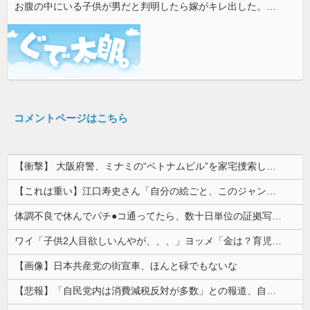
お腹の中にいる子供が男だと判明したら嫁がキレ出した。嫁はどうしても女が欲しかったらしく...
コメントページはこちら
【衝撃】 大阪府警、ミナミの“ベトナムビル”を家宅捜索した結果・・・・・・
【これは重い】江口寿史さん「自分の絵ごと、このジャンルはそろそろ終わりかな」
体調不良で休んでパチ●コ通ってたら、数十日単位の証拠写真撮られて会社クビになった
ワイ「子供2人目欲しいんやが、、、」ヨッメ「金は？育児は？私の仕事は？キャリアは？」
【画像】日本共産党の街宣車、ほんと碌でもないな
【悲報】「自民党内は消費減税反対が多数」との報道、自民議員の内部証言と食い違うｗｗｗｗ