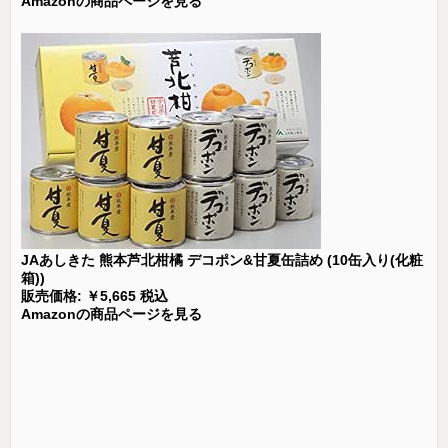
Amazonの商品ページを見る
JAあしきた 熊本芦北柑橘 デコポン&甘夏缶詰め (10缶入り(化粧
箱))
販売価格: ￥5,665 税込
Amazonの商品ページを見る