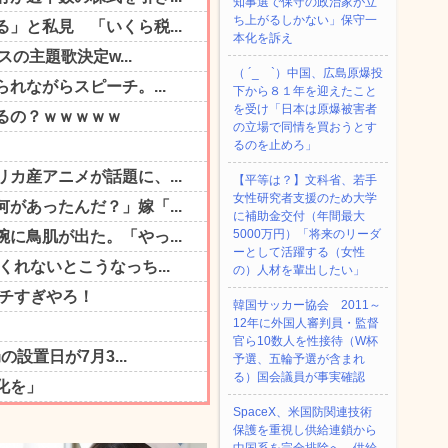
知事選で保守の政治家が立
ち上がるしかない」保守一
本化を訴え
（ ´_ゝ`）中国、広島原爆投
下から８１年を迎えたこと
を受け「日本は原爆被害者
の立場で同情を買おうとす
るのを止めろ」
【平等は？】文科省、若手
女性研究者支援のため大学
に補助金交付（年間最大
5000万円）「将来のリーダ
ーとして活躍する（女性
の）人材を輩出したい」
韓国サッカー協会 2011～
12年に外国人審判員・監督
官ら10数人を性接待（W杯
予選、五輪予選が含まれ
る）国会議員が事実確認
SpaceX、米国防関連技術
保護を重視し供給連鎖から