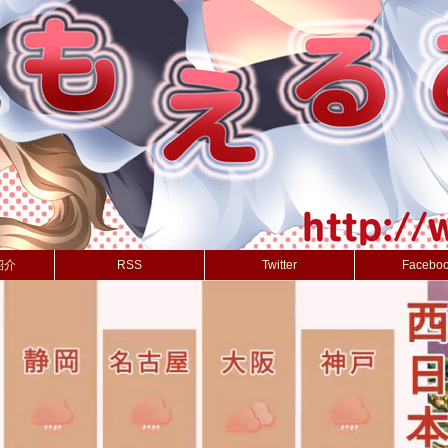
紹介
RSS
Twitter
Facebo