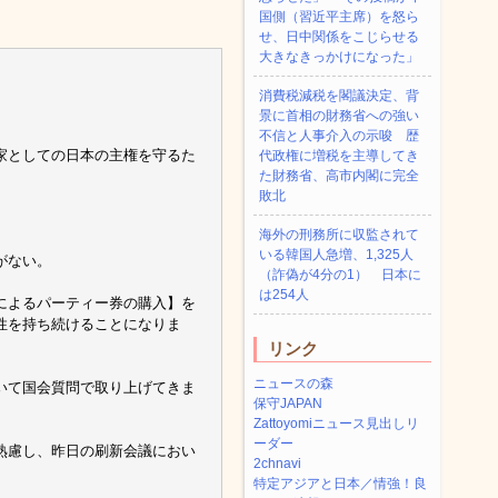
国側（習近平主席）を怒ら
せ、日中関係をこじらせる
大きなきっかけになった」
消費税減税を閣議決定、背
景に首相の財務省への強い
不信と人事介入の示唆 歴
家としての日本の主権を守るた
代政権に増税を主導してき
た財務省、高市内閣に完全
敗北
海外の刑務所に収監されて
いる韓国人急増、1,325人
がない。
（詐偽が4分の1） 日本に
は254人
によるパーティー券の購入】を
性を持ち続けることになりま
リンク
ニュースの森
いて国会質問で取り上げてきま
保守JAPAN
Zattoyomiニュース見出しリ
ーダー
熟慮し、昨日の刷新会議におい
2chnavi
特定アジアと日本／情強！良