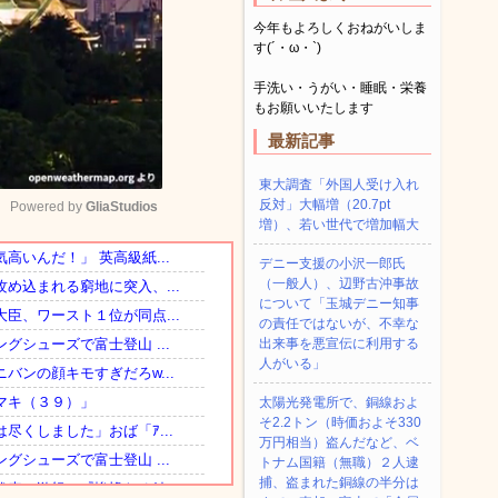
今年もよろしくおねがいしま
す(´・ω・`)
手洗い・うがい・睡眠・栄養
もお願いいたします
最新記事
東大調査「外国人受け入れ
反対」大幅増（20.7pt
Powered by 
GliaStudios
増）、若い世代で増加幅大
デニー支援の小沢一郎氏
Mute
（一般人）、辺野古沖事故
について「玉城デニー知事
の責任ではないが、不幸な
出来事を悪宣伝に利用する
人がいる」
太陽光発電所で、銅線およ
そ2.2トン（時価およそ330
万円相当）盗んだなど、ベ
トナム国籍（無職）２人逮
捕、盗まれた銅線の半分は