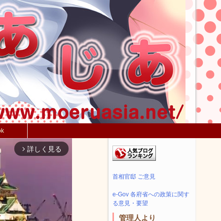
ok
詳しく見る
arrow_forward_ios
首相官邸 ご意見
e-Gov 各府省への政策に関す
る意見・要望
管理人より