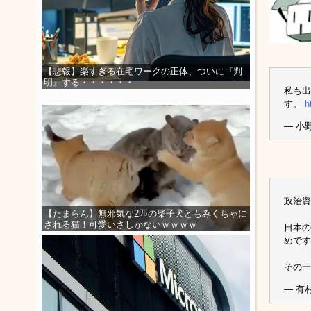
【悲報】楽すぎる在宅ワークの正体、ついに『判
明』する・・・・・・
私も出
す。
h
— 小野
政治資
【たまらん】無邪気な2匹の柴子犬ともみくちゃに
される猫！可愛いさしかないｗｗｗｗ
日本の
めです
その
— 有村