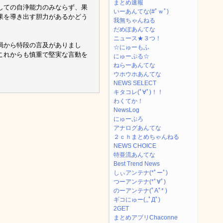
まとめ速報
しての自浄能力のみならず、果
いーあんてな(#ﾟｗﾟ)
果を導き出す胆力があるかどう
我無ちゃんねる
だめぽあんてな
ニュース★３つ！
局から特段の言及がありまし
☆にゅーもふ
これからも慎重で堅実な言動を
にゅーぷる☆
ねらーあんてな
ウホウホあんてな
NEWS SELECT
キタコレ(ﾟ∀ﾟ)！！
わくてか！
NewsLog
にゅーぷろ
アナログあんてな
２ｃｈまとめちゃんねる
NEWS CHOICE
特亜流あんてな
Best Trend News
しぃアンテナ(*ﾟーﾟ)
つーアンテナ(*ﾟ∀ﾟ)
のーアンテナ(ﾟAﾟ* )
ギコにゅー(,,ﾟДﾟ)
2GET
まとめアプリChaconne