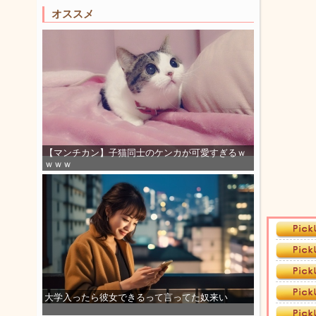
オススメ
【マンチカン】子猫同士のケンカが可愛すぎるｗ
ｗｗｗ
大学入ったら彼女できるって言ってた奴来い