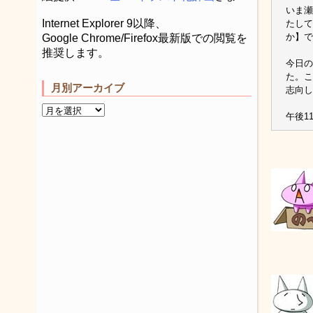
いま瀬
Internet Explorer 9以降、
たして
か】で
Google Chrome/Firefox最新版での閲覧を
推奨します。
今日の
た。こ
月別アーカイブ
志向し
午後11