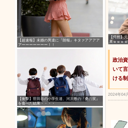
【愕然】元
【超速報】未婚の男達に『朗報』キタァアアアア
果ｗｗｗｗ
アーーーーーーー！！
政治資
いて言
ける制
2024年04
【衝撃】世田谷の小学生達、河川敷の『桑の実』
を食べた結果・・・・