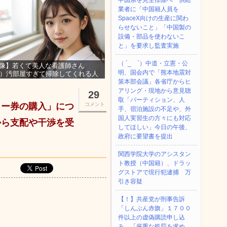
中国系を完全排除へ 供給
業者に「中国籍人員を
SpaceX向けの生産に関わ
らせないこと」「中国製の
設備・部品を使わないこ
と」を要求し監査実施
（ ´_ゝ`）中道・立憲・公
像】若くて美人な看護師さん
明、国会内で「熊本地震対
3）汚部屋すぎて掃除してくれる人
集ｗｗｗ
策本部会議」各省庁からヒ
アリング・現地から意見聴
29
取「パーティション、人
ィー券の購入」につ
コメント
手、宿泊施設の不足や、外
国人実習生の方々にも対応
から支配や干渉を受
してほしい」今日の午後、
政府に要望書を提出
関西学院大学のアシスタン
ト教授（中国籍）、ドラッ
グストアで現行犯逮捕 万
引き容疑
【！】共産党が刑事告訴
「しんぶん赤旗」１７００
件以上の虚偽購読申し込
み 「厳重な処罰を求め