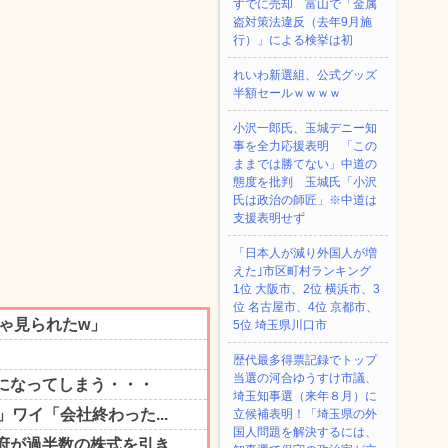
すでに売却 富山で「金属
盗対策法違反（去年9月施
行）」による検挙は初
れいわ新選組、公式グッズ
半額セールｗｗｗｗ
小沢一郎氏、玉城デニー知
事を全力応援表明 「この
ままでは勝てない」中道の
態度を批判 玉城氏「小沢
氏は政治の師匠」※中道は
支援表明せず
「日本人が減り外国人が増
えた｣市区町村ランキング
1位 大阪市、2位 横浜市、3
位 名古屋市、4位 京都市、
5位 埼玉県川口市
歴代最多得票記録でトップ
当選の河合ゆうすけ市議、
埼玉知事選（来年８月）に
立候補表明！「埼玉県の外
国人問題を解決するには、