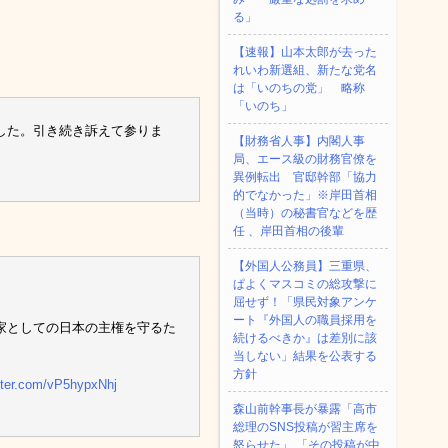
る」
【速報】山本太郎が去った
れいわ新選組、新たな党名
は「いのちの党」 略称
「いのち」
した。引き続き訴えて参りま
【財務省人事】内閣人事
局、エース級の財務官僚を
異例転出 官邸幹部「協力
的でなかった」※岸田首相
（当時）の秘書官などを歴
任 、岸田首相の後輩
【外国人公務員】三重県、
ぱよくマスコミの総攻撃に
屈せず！「県民対象アンケ
ート『外国人の職員採用を
家としての日本の主権を守るた
続けるべきか』は差別に該
当しない」結果を公表する
方針
itter.com/vP5hypxNhj
森山前幹事長が暴露「高市
総理のSNS投稿が習主席を
怒らせた」 「その投稿が中