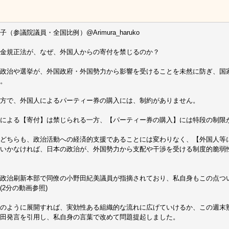
子（参議院議員・全国比例）@Arimura_haruko
金規正法が、なぜ、外国人からの寄付を禁じるのか？
政治や選挙が、外国政府・外国勢力から影響を受けることを未然に防ぎ、国
。
方で、外国人によるパーティー券の購入には、制約がありません。
による【寄付】は禁じられる一方、【パーティー券の購入】には特段の制限
どちらも、政治活動への経済的支援であることには変わりなく、【外国人等
いかなければ、日本の政治が、外国勢力から支配や干渉を受ける制度的脆弱
政治刷新本部で同僚の小野田紀美議員が指摘されており、私自身もこの点つ
(2分の動画参照)
のように展開すれば、実効性ある組織的な流れに広げていけるか、この週末
田発言を引用し、私自身の言葉で改めて問題提起しました。