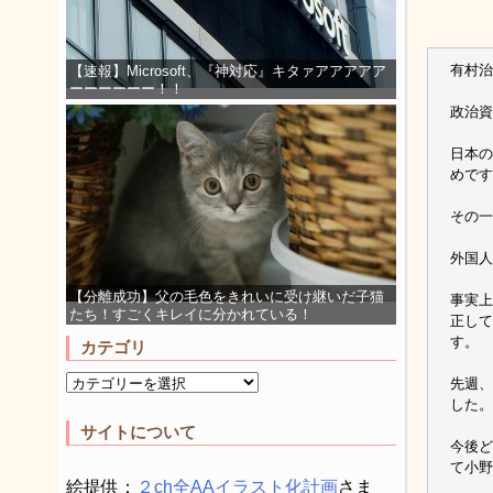
有村治
【速報】Microsoft、『神対応』キタァアアアアア
ーーーーーー！！
政治資
日本の
めです
その一
外国人
【分離成功】父の毛色をきれいに受け継いだ子猫
事実上
たち！すごくキレイに分かれている！
正して
す。
カテゴリ
先週、
した。
サイトについて
今後ど
て小野
絵提供：
２ch全AAイラスト化計画
さま