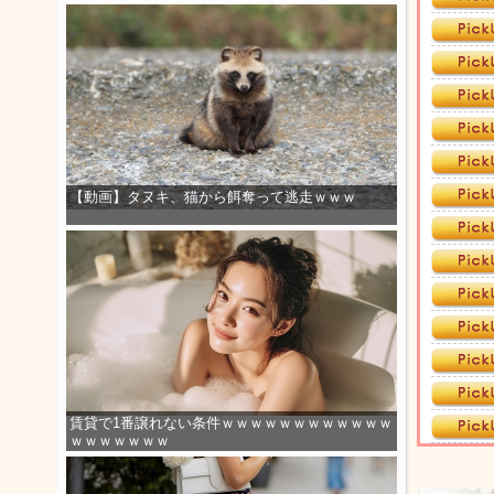
【動画】タヌキ、猫から餌奪って逃走ｗｗｗ
賃貸で1番譲れない条件ｗｗｗｗｗｗｗｗｗｗｗｗ
ｗｗｗｗｗｗｗ