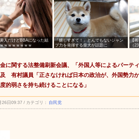
美人だけどBBAになった結
「嬉しすぎて！」とんでもないジャン
【画
ｗｗｗｗｗｗｗｗ
プ力を発揮する柴犬が話題に
（2
を募
金に関する法整備刷新会議、「外国人等によるパーテ
及 有村議員「正さなければ日本の政治が、外国勢力
度的弱さを持ち続けることになる」
月26日09:37 / カテゴリ：
自民党