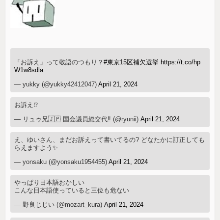
「お訴え」って敬語のつもり？
#東京15区補欠選挙
https://t.co/hp
W1w8sdla
— yukky (@yukky42412047)
April 21, 2024
お訴え⁉️
— リュゥ兄🇯🇵 国会議員総交代‼️ (@ryunii)
April 21, 2024
え、ゆいさん、まだお訴えって書いてるの? どなたかに訂正しても
らえますよう✨
— yonsaku (@yonsaku1954455)
April 21, 2024
やっぱり日本語おかしい
こんな日本語使っていると三位も危ない
— 野良じじい (@mozart_kura)
April 21, 2024