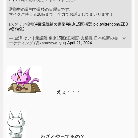
選挙中の最初で最後の日曜日です。
マイクご使える20時まで、全力でお訴えしてまいります！
(スタッフ投稿)
#衆議院補欠選挙
#東京15区補選
pic.twitter.com/ZB3
wBYe9i2
— 金澤 ゆい｜衆議院 東京15区(江東区) 支部長 日本維新の会｜マ
ーケティング (@kanazawa_yui)
April 21, 2024
えぇ・・・
わざとやってるの？