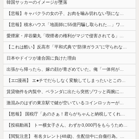
韓国サッカーのイメージが墜落
【悲報】キャバクラの女の子、お肉を噛み切れない顎になってしまう・・・
【悲報】積水ハウス「地面師に55億円騙し取られた…」ワイ「会社終わったやろなぁ」→結果ｗｗｗｗ
愛煙家・岸谷蘭丸「喫煙者の権利がマジで侵害されてる」と私見 「いくら税金を我々が払ってるんだと」
【これは酷い】反高市「平和式典で“防弾ガラス”に守られながらスピーチ。『高市出て行け』の声も。そういう人が日本の総理」→ツッコミ多数「石破さんの...
日本やドイツが連合国に負けた理由
出張から帰ったら、嫁の顔が青ざめていた。俺「一体何があったんだ？」嫁「…」→子供たちに話を聞くと…
【エ□漫画】 エ●チでだらしなく変貌してしまったいとこのお姉ちゃんにチン○ン搾り取られちゃうショタ君…！
賃貸物件を内覧中、ベランダに出たら突然ゾワッと両腕に鳥肌が出た。「やっぱりこの部屋嫌だ」と思った瞬間、体が前にドンッと突き飛ばされて…
激混みのはずの東京駅で鍵が空いているコインロッカーが散見、「ラッキー」と思って中を確認してみると……
【怒報】 国税庁「あのさぁ！君らがちゃんと納税してくれないとこうなっちゃうけどどうする？！」←これw w w w w w w w
【投稿動画】 トー横女子さん、わずか3,000円をもらうために大人のチ●ポをしゃぶってしまう…
【閲覧注意】 有名タレント(48歳)、生配信中に自傷行為。想像の10倍エグくてファン全員トラウマに…