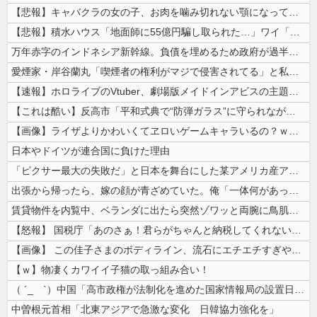
【悲報】キャバクラの女の子、お肉を噛み切れない顎になってしまう・・・
【悲報】積水ハウス「地面師に55億円騙し取られた…」ワイ「会社終わった...
万年赤字のインドネシア新幹線。負債を埋めるため政府が過半数の株式を引き...
愛煙家・岸谷蘭丸「喫煙者の権利がマジで侵害されてる」と私見 「いくら税...
【速報】ホロライブのVtuber、劇場版メイドインアビスの主題歌決定w...
【これは酷い】反高市「平和式典で“防弾ガラス”に守られながらスピーチ。...
【画像】ライザよりかわいくてヱロいゲームキャラいるの？ｗｗｗｗｗ
日本やドイツが連合国に負けた理由
「ピクサー最大の失敗だ」と日本を舞台にした某アメリカ産アニメが話題に、...
出張から帰ったら、嫁の顔が青ざめていた。俺「一体何があったんだ？」嫁「...
賃貸物件を内覧中、ベランダに出たら突然ゾワッと両腕に鳥肌が出た。「やっ...
【怒報】 国税庁「あのさぁ！君らがちゃんと納税してくれないとこうなっち...
【画像】 この佳子さまのボディライン、流石にエチエチすぎやろ！
【ｗ】物凄くカワイイ子猫の取っ組み合い！
（ ´_ゝ`）中国「高市政権が法制化を進めた国家情報局の設置日が7月3...
中曽根元首相「北東アジアで急激な変化 日韓協力強化を」