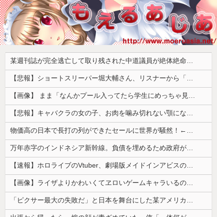
某週刊誌が完全逃亡して取り残された中道議員が絶体絶命の窮地、「今度は宏池会に矛先を向けたか……」と節操の無さに呆れる人が続出
【悲報】ショートスリーパー堀大輔さん、リスナーから「寝たほうがいい！」と言われてガチギレし炎上 → 高須幹也医師の医学的アドバイスに激昂 ｗｗｗｗｗｗｗｗｗ
【画像】 まま「なんかプール入ってたら学生にめっちゃ見られたw」
【悲報】キャバクラの女の子、お肉を噛み切れない顎になってしまう・・・
物価高の日本で長打の列ができたセールに世界が騒然！←「我が国でもやってくれ！」（海外の反応）
万年赤字のインドネシア新幹線。負債を埋めるため政府が過半数の株式を引き受ける
【速報】ホロライブのVtuber、劇場版メイドインアビスの主題歌決定wwwwwwwwww
【画像】ライザよりかわいくてヱロいゲームキャラいるの？ｗｗｗｗｗ
「ピクサー最大の失敗だ」と日本を舞台にした某アメリカ産アニメが話題に、日本と韓国の両方に失礼すぎるわ……