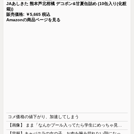
JAあしきた 熊本芦北柑橘 デコポン&甘夏缶詰め (10缶入り(化粧
箱))
販売価格: ￥5,665 税込
Amazonの商品ページを見る
コメ価格の値下がり、加速してしまう
【画像】 まま「なんかプール入ってたら学生にめっちゃ見られたw」
【悲報】キャバクラの女の子、お肉を噛み切れない顎になってしまう・・・