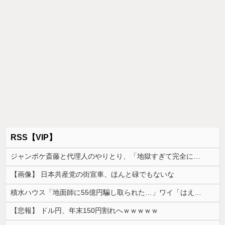
RSS【VIP】
ジャンポケ斎藤と代理人のやりとり、「地獄すぎて完全にコントになってる……」と衝撃を受ける人が続出中
【画像】 日本共産党の街宣車、ほんと碌でもないな
積水ハウス「地面師に55億円騙し取られた…」ワイ「はえーかわいそう…会社滅茶苦茶やろなぁ」
【悲報】 ドル円、年末150円割れへｗｗｗｗｗ