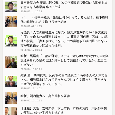
日本維新の会 藤田共同代表、次の内閣改造で維新から閣僚を出
す意向を高市早苗首相に伝達
2026/07/14 10:22
（ ´_ゝ`）竹中平蔵氏「維新は何をやっているんだ！」橋下徹時
代の維新らしさを取り戻せと訴え
2026/07/07 11:35
元議員「入管の厳格運用に対抗?! 超党派左派勢力が『多文化共
生庁』を作るため議連を設立！」→ 藤田共同代表「私はこの議
連の役員」「参加されていない、中の議論も正確に聞いてない
方が無責任かつ間違った批判」
2026/04/17 01:44
維新・馬場氏「一部の野党、メディアから9条のおかげで自衛隊
派遣を断れる旨の言説が嬉々として発信されているが、戯言に
すぎない」
2026/04/10 08:21
維新 藤田共同代表、反高市の自民議員に「高市さんの人気で皆
さん、相当底上げされて勝ったんでしょう？粛々と、前向きな
生産的な議論をやって下さい」
2026/02/12 11:02
維新、閣内協力へ 高市首相が要請
2026/02/10 16:31
【速報】大阪 吉村知事・横山市長 辞職の意向 大阪都構想
の実現に向けた手続きを進める