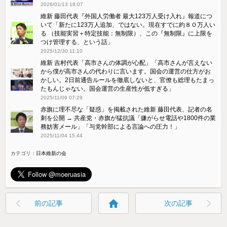
2026/01/13 18:07
維新 藤田代表『外国人労働者 最大123万人受け入れ』報道につ
いて「新たに123万人追加、ではない。現在すでに約８０万人い
る （技能実習＋特定技能：無制限）、この『無制限』に上限を
つけ管理する、という話」
2025/12/30 11:10
維新 吉村代表「高市さんの体調が心配」「高市さんが言えない
から僕が高市さんの代わりに言います。国会の運営の仕方がお
かしい。2日前通告ルールを徹底しないと、官僚も総理もたまっ
たもんじゃない。国会運営の生産性が低すぎる」
2025/11/09 07:29
赤旗に理不尽な「疑惑」を掲載された維新 藤田代表、記者の名
刺を公開 → 共産党・赤旗が猛抗議「嫌がらせ電話や1800件の業
務妨害メール」「与党幹部による言論への圧力！」
2025/11/04 15:44
カテゴリ：
home
前の記事
次の記事