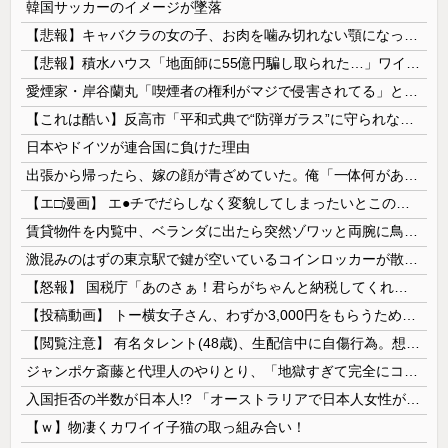
韓国サッカーのイメージが墜落
【悲報】キャバクラの女の子、お肉を噛み切れない顎になってしまう・・・
【悲報】積水ハウス「地面師に55億円騙し取られた…」ワイ「会社終わったやろなぁ」→結果ｗｗｗｗ
愛煙家・岸谷蘭丸「喫煙者の権利がマジで侵害されてる」と私見 「いくら税金を我々が払ってるんだと」
【これは酷い】反高市「平和式典で“防弾ガラス”に守られながらスピーチ。『高市出て行け』の声も。そういう人が日本の総理」→ツッコミ多数「石破さんの...
日本やドイツが連合国に負けた理由
出張から帰ったら、嫁の顔が青ざめていた。俺「一体何があったんだ？」嫁「…」→子供たちに話を聞くと…
【エ□漫画】 エ●チでだらしなく変貌してしまったいとこのお姉ちゃんにチン○ン搾り取られちゃうショタ君…！
賃貸物件を内覧中、ベランダに出たら突然ゾワッと両腕に鳥肌が出た。「やっぱりこの部屋嫌だ」と思った瞬間、体が前にドンッと突き飛ばされて…
激混みのはずの東京駅で鍵が空いているコインロッカーが散見、「ラッキー」と思って中を確認してみると……
【怒報】 国税庁「あのさぁ！君らがちゃんと納税してくれないとこうなっちゃうけどどうする？！」←これw w w w w w w w
【投稿動画】 トー横女子さん、わずか3,000円をもらうために大人のチ●ポをしゃぶってしまう…
【閲覧注意】 有名タレント(48歳)、生配信中に自傷行為。想像の10倍エグくてファン全員トラウマに…
ジャンポケ斎藤と代理人のやりとり、「地獄すぎて完全にコントになってる……」と衝撃を受ける人が続出中
入国拒否の半数が日本人!? 「オーストラリアで日本人女性が売春」
【ｗ】物凄くカワイイ子猫の取っ組み合い！