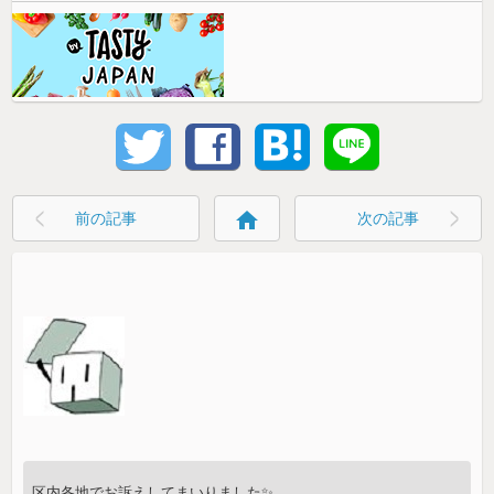
home
前の記事
次の記事
区内各地でお訴えしてまいりました✨