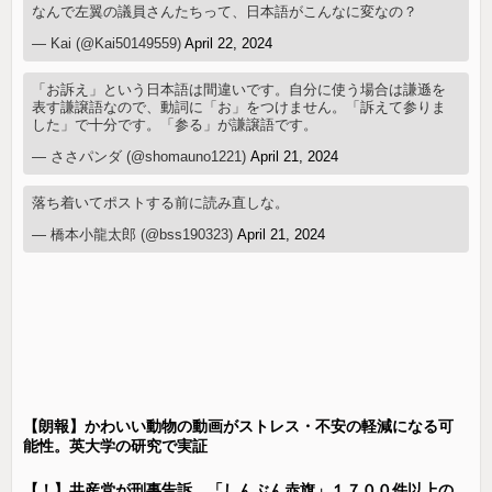
なんで左翼の議員さんたちって、日本語がこんなに変なの？
— Kai (@Kai50149559)
April 22, 2024
「お訴え」という日本語は間違いです。自分に使う場合は謙遜を
表す謙譲語なので、動詞に「お」をつけません。「訴えて参りま
した」で十分です。「参る」が謙譲語です。
— ささパンダ (@shomauno1221)
April 21, 2024
落ち着いてポストする前に読み直しな。
— 橋本小龍太郎 (@bss190323)
April 21, 2024
【朗報】かわいい動物の動画がストレス・不安の軽減になる可
能性。英大学の研究で実証
【！】共産党が刑事告訴 「しんぶん赤旗」１７００件以上の