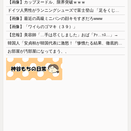
【画像】カップヌードル、限界突破ｗｗｗ
ドイツ人男性がランニングシューズで富士登山 「足をくじいて動けない」
【画像】最近の高級ミニバンの顔キモすぎだろwww
【画像】「ワイらのゴマキ（３９）」
【悲報】美容師「…手は尽くしました」おば「ｱｯ…ｯｽ…」→
韓国人「安貞桓が韓国代表に激怒！『惨憺たる結果、徹底的な刷新が必要だ』と監督や協会を痛烈批判」
お部屋が汚部屋になってまう、、