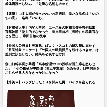
虚偽購読申し込み 「厳重な処罰を求める」
【速報】山本太郎が去ったれいわ新選組、新たな党名は「いの
ちの党」 略称「いのち」
【財務省人事】内閣人事局、エース級の財務官僚を異例転出
官邸幹部「協力的でなかった」※岸田首相（当時）の秘書官な
どを歴任 、岸田首相の後輩
【外国人公務員】三重県、ぱよくマスコミの総攻撃に屈せず！
「県民対象アンケート『外国人の職員採用を続けるべきか』は
差別に該当しない」結果を公表する方針
森山前幹事長が暴露「高市総理のSNS投稿が習主席を怒らせ
た」 「その投稿が中国側（習近平主席）を怒らせ、日中関係を
こじらせる大きなきっかけになった」
【爆笑ｗ】バッグひったくりを試みた男、バイクを盗られる！