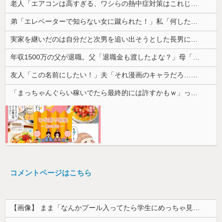
老人「エアコンは高すぎる、ワシらの熱中症対策はこれじゃよ」
弟「エレベーターで知らない女に蹴られた！」私「何したの？」→事情を聞いた家族全員が「それは自業自得」と呆れてしまい…
実家を継いだのは自分だと次男を追い出そうとした長男に次男が「え、この家って継ぐほどの何かがあったの？」と返した。すると…
年収1500万の父が退職。父「退職金も渡したよな？」母「貯金なんてないよー」父「全部なくなったの！？」→予想外の返事に家族騒然となり…
友人「この名前にしたい！」夫「それ漫画のキャラだろ…」→子供の名付けを巡って夫婦が大揉めになり…
「まっちゃんぐらい稼いでたら最終的には許すかもｗ」って言ったら旦那が突然怒り出した。このまま情まで枯渇しそう
コメントページはこちら
【画像】 まま「なんかプール入ってたら学生にめっちゃ見られたw」