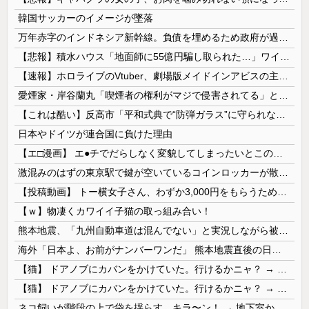
韓国サッカーのイメージが墜落
万年赤字のインドネシア新幹線。負債を埋めるため政府が過半数の株式を引き受ける
【悲報】積水ハウス「地面師に55億円騙し取られた…」ワイ「会社終わったやろなぁ」→結果ｗｗｗｗ
【速報】ホロライブのVtuber、劇場版メイドインアビスの主題歌決定wwwwwwwwww
愛煙家・岸谷蘭丸「喫煙者の権利がマジで侵害されてる」と私見 「いくら税金を我々が払ってるんだと」
【これは酷い】反高市「平和式典で“防弾ガラス”に守られながらスピーチ。『高市出て行け』の声も。そういう人が日本の総理」→ツッコミ多数「石破さんの...
日本やドイツが連合国に負けた理由
【エ□漫画】 エ●チでだらしなく変貌してしまったいとこのお姉ちゃんにチン○ン搾り取られちゃうショタ君…！
激混みのはずの東京駅で鍵が空いているコインロッカーが散見、「ラッキー」と思って中を確認してみると……
【投稿動画】 トー横女子さん、わずか3,000円をもらうために大人のチ●ポをしゃぶってしまう…
【ｗ】物凄くカワイイ子猫の取っ組み合い！
熊本地震、「九州自動車道は混んでない」と実況しながら被災地へ向かう有名アナなどに批判殺到 全国紙記者「最新の状況をいち早く伝えることは報道機関としての責務」「情報を取り上げることには大きな意義がある」
海外「日本よ、お前がナンバーワンだ」 熊本地震直後の日本の対応のスピードに世界が衝撃
【猫】 ドアノブにカバンをかけていた。行けるかニャ？ → 猫はこうなります…
【猫】 ドアノブにカバンをかけていた。行けるかニャ？ → 猫はこうなります…
ネコ飼いが階段の上で袋を揺らす。キラ〜ン！ → 地下室からヤツが現れる…