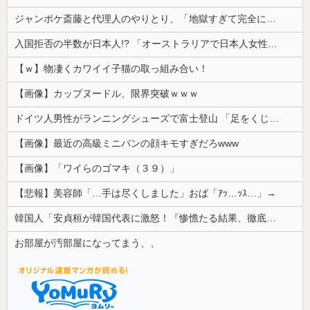
ジャンポケ斎藤と代理人のやりとり、「地獄すぎて完全にコントになってる……」と衝撃を受ける人が続出中
入国拒否の半数が日本人!? 「オーストラリアで日本人女性が売春」
【ｗ】物凄くカワイイ子猫の取っ組み合い！
【画像】カップヌードル、限界突破ｗｗｗ
ドイツ人男性がランニングシューズで富士登山 「足をくじいて動けない」
【画像】最近の高級ミニバンの顔キモすぎだろwww
【画像】「ワイらのゴマキ（３９）」
【悲報】美容師「…手は尽くしました」おば「ｱｯ…ｯｽ…」→
韓国人「安貞桓が韓国代表に激怒！『惨憺たる結果、徹底的な刷新が必要だ』と監督や協会を痛烈批判」
お部屋が汚部屋になってまう、、