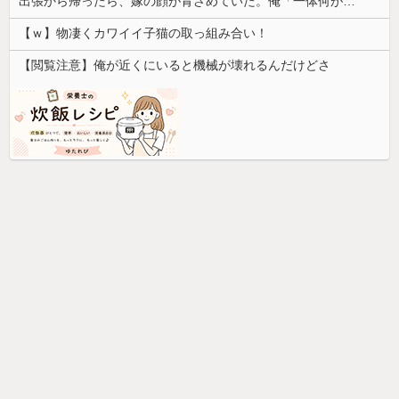
出張から帰ったら、嫁の顔が青ざめていた。俺「一体何があったんだ？」嫁「…」→子供たちに話を聞くと…
【ｗ】物凄くカワイイ子猫の取っ組み合い！
【閲覧注意】俺が近くにいると機械が壊れるんだけどさ