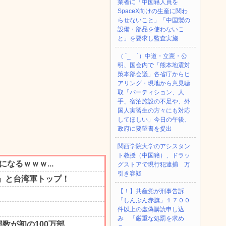
業者に「中国籍人員を
SpaceX向けの生産に関わ
らせないこと」「中国製の
設備・部品を使わないこ
と」を要求し監査実施
（ ´_ゝ`）中道・立憲・公
明、国会内で「熊本地震対
策本部会議」各省庁からヒ
アリング・現地から意見聴
取「パーティション、人
手、宿泊施設の不足や、外
国人実習生の方々にも対応
してほしい」今日の午後、
政府に要望書を提出
関西学院大学のアシスタン
ト教授（中国籍）、ドラッ
グストアで現行犯逮捕 万
引き容疑
【！】共産党が刑事告訴
「しんぶん赤旗」１７００
件以上の虚偽購読申し込
み 「厳重な処罰を求め