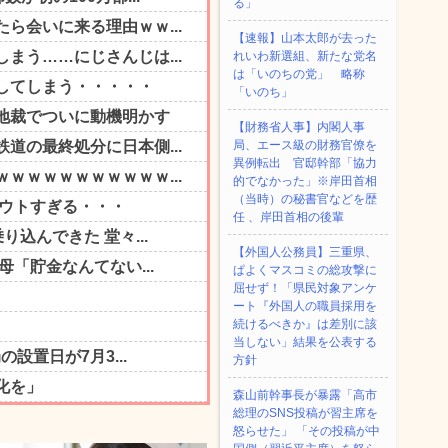
る」
【速報】山本太郎が去った
れいわ新選組、新たな党名
は「いのちの党」 略称
「いのち」
【財務省人事】内閣人事
局、エース級の財務官僚を
異例転出 官邸幹部「協力
的でなかった」※岸田首相
（当時）の秘書官などを歴
任 、岸田首相の後輩
【外国人公務員】三重県、
ぱよくマスコミの総攻撃に
屈せず！「県民対象アンケ
ート『外国人の職員採用を
続けるべきか』は差別に該
当しない」結果を公表する
方針
森山前幹事長が暴露「高市
総理のSNS投稿が習主席を
怒らせた」 「その投稿が中