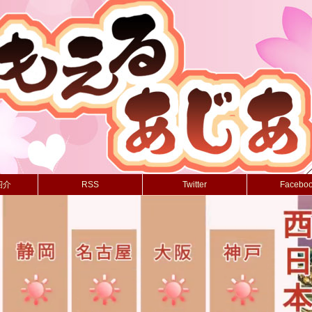
紹介
RSS
Twitter
Facebo