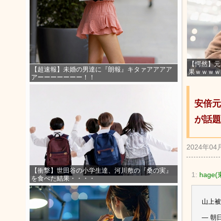
【愕然】元
【超速報】未婚の男達に『朗報』キタァアアアア
果ｗｗｗｗ
アーーーーーーー！！
安倍元
が話題
2024年04
【衝撃】世田谷の小学生達、河川敷の『桑の実』
1:
hage(
を食べた結果・・・・
山上
— 朝日新