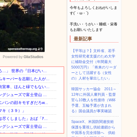
今年もよろしくおねがいしま
す(´・ω・`)
手洗い・うがい・睡眠・栄養
もお願いいたします
最新記事
【平等は？】文科省、若手
女性研究者支援のため大学
Powered by 
GliaStudios
に補助金交付（年間最大
5000万円）「将来のリーダ
ーとして活躍する（女性
Mute
の）人材を輩出したい」
韓国サッカー協会 2011～
12年に外国人審判員・監督
官ら10数人を性接待（W杯
予選、五輪予選が含まれ
る）国会議員が事実確認
SpaceX、米国防関連技術
保護を重視し供給連鎖から
中国系を完全排除へ 供給