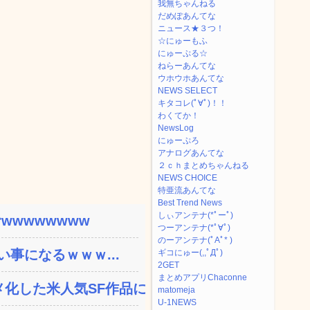
我無ちゃんねる
だめぽあんてな
ニュース★３つ！
☆にゅーもふ
にゅーぷる☆
ねらーあんてな
ウホウホあんてな
NEWS SELECT
キタコレ(ﾟ∀ﾟ)！！
わくてか！
NewsLog
にゅーぷろ
アナログあんてな
２ｃｈまとめちゃんねる
NEWS CHOICE
特亜流あんてな
Best Trend News
しぃアンテナ(*ﾟーﾟ)
wwwwwwww
つーアンテナ(*ﾟ∀ﾟ)
のーアンテナ(ﾟAﾟ* )
い事になるｗｗｗ...
ギコにゅー(,,ﾟДﾟ)
2GET
まとめアプリChaconne
した米人気SF作品に絶...
matomeja
U-1NEWS