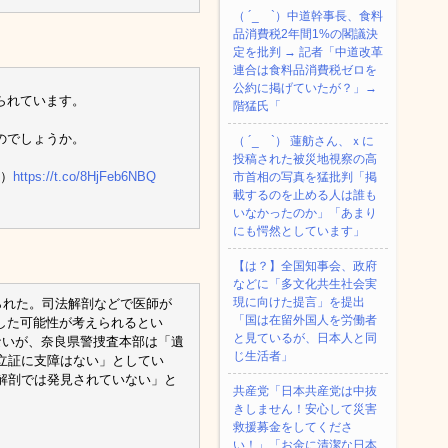
（ ´_ゝ`）中道幹事長、食料
品消費税2年間1%の閣議決
定を批判 → 記者「中道改革
連合は食料品消費税ゼロを
公約に掲げていたが？」→
られています。
階猛氏「
のでしょうか。
（ ´_ゝ`） 蓮舫さん、ｘに
投稿された被災地視察の高
）
https://t.co/8HjFeb6NBQ
市首相の写真を猛批判「掲
載するのを止める人は誰も
いなかったのか」「あまり
にも愕然としています」
【は？】全国知事会、政府
などに「多文化共生社会実
現に向けた提言」を提出
られた。司法解剖などで医師が
「国は在留外国人を労働者
した可能性が考えられるとい
と見ているが、日本人と同
ないが、奈良県警捜査本部は「遺
じ生活者」
立証に支障はない」としてい
解剖では発見されていない」と
共産党「日本共産党は中抜
きしません！安心して災害
救援募金をしてくださ
い！」「お金に清潔な日本