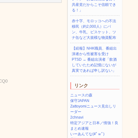
共産党だからこそ信頼でき
る！」
赤十字、モロッコへの不法
移民（約2,000人）にパ
ン、牛乳、ビスケット、ツ
ナ缶など大規模な物資配布
【続報】NHK職員、番組出
演者から性被害を受け
PTSD → 番組出演者「飲酒
していたため記憶にないが
真実であれば申し訳ない」
tCQ0
リンク
ニュースの森
保守JAPAN
Zattoyomiニュース見出しリ
ーダー
2chnavi
特定アジアと日本／情強！良
まとめ速報
いーあんてな(#ﾟｗﾟ)