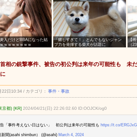
美人だけどBBAになった結
「嬉しすぎて！」とんでもないジャン
【画
ｗｗｗｗｗｗｗｗ
プ力を発揮する柴犬が話題に
（2
を募
首相の銃撃事件、被告の初公判は来年の可能性も 未
に
月22日10:34 / カテゴリ：
事件・事故
東京都) [KR]
2024/04/21(日) 22:26:02.60 ID:OOJCK/og0
被告「事件考えない日はない」 初公判は来年の可能性も
https://t.co/ERGJxG
聞(asahi shimbun） (@asahi)
March 4, 2024