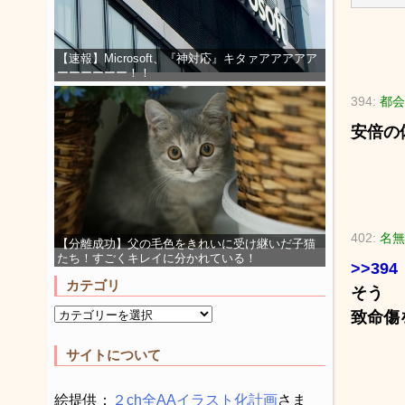
【速報】Microsoft、『神対応』キタァアアアアア
ーーーーーー！！
394:
都会(
安倍の
402:
名無
【分離成功】父の毛色をきれいに受け継いだ子猫
たち！すごくキレイに分かれている！
>>394
カテゴリ
そう
致命傷
サイトについて
絵提供：
２ch全AAイラスト化計画
さま