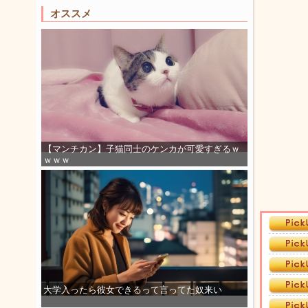
オススメ
【マンチカン】子猫同士のケンカが可愛すぎるｗ
ｗｗｗ
大学入ったら彼女できるって言ってた奴来い