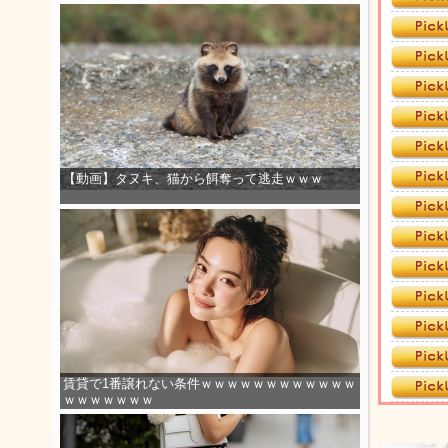
【動画】タヌキ、猫から餌奪って逃走ｗｗｗ
賃貸で1番譲れない条件ｗｗｗｗｗｗｗｗｗｗｗｗ
ｗｗｗｗｗｗｗ