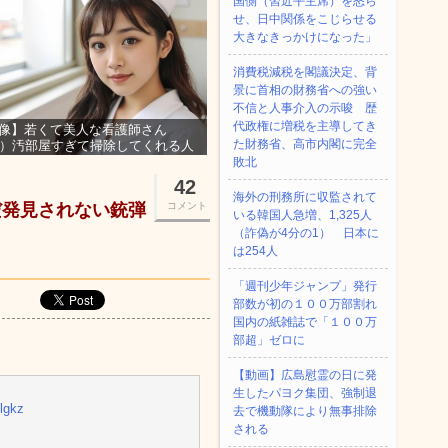
国側（習近平主席）を怒ら
せ、日中関係をこじらせる
大きなきっかけになった」
消費税減税を閣議決定、背
景に首相の財務省への強い
不信と人事介入の示唆 歴
代政権に増税を主導してき
像】若くて美人な看護師さん
た財務省、高市内閣に完全
3）汚部屋すぎて掃除してくれる人
集ｗｗｗ
敗北
42
海外の刑務所に収監されて
だ発見されない銃弾
コメント
いる韓国人急増、1,325人
（詐偽が4分の1） 日本に
は254人
「週刊少年ジャンプ」発行
部数が初の１００万部割れ
国内の紙雑誌で「１００万
部超」ゼロに
【動画】広島慰霊の日に発
生したパヨク集団、強制退
lgkz
去で機動隊により無事排除
される