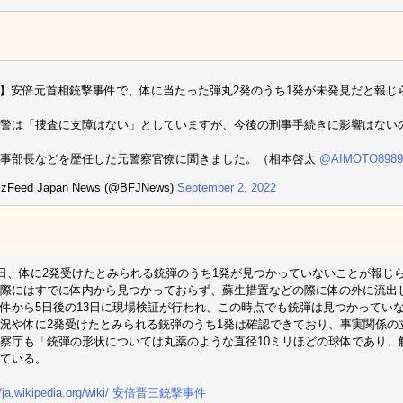
w】安倍元首相銃撃事件で、体に当たった弾丸2発のうち1発が未発見だと報じ
警は「捜査に支障はない」としていますが、今後の刑事手続きに影響はない
刑事部長などを歴任した元警察官僚に聞きました。（相本啓太
@AIMOTO8989
zFeed Japan News (@BFJNews)
September 2, 2022
9日、体に2発受けたとみられる銃弾のうち1発が見つかっていないことが報じ
際にはすでに体内から見つかっておらず、蘇生措置などの際に体の外に流出
件から5日後の13日に現場検証が行われ、この時点でも銃弾は見つかってい
況や体に2発受けたとみられる銃弾のうち1発は確認できており、事実関係の
察庁も「銃弾の形状については丸薬のような直径10ミリほどの球体であり、
ている。
://ja.wikipedia.org/wiki/ 安倍晋三銃撃事件