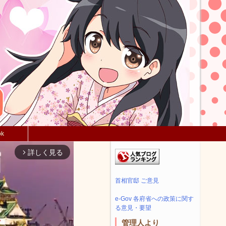
ok
詳しく見る
arrow_forward_ios
首相官邸 ご意見
e-Gov 各府省への政策に関す
る意見・要望
管理人より