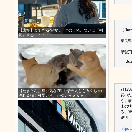
【Ne
【悲報】楽すぎる在宅ワークの正体、ついに『判
明』する・・・・・・
奈良県
県警
— Buz
7月2
【たまらん】無邪気な2匹の柴子犬ともみくちゃに
調べた
される猫！可愛いさしかないｗｗｗｗ
う。事
体の状
る。警
説明し
https