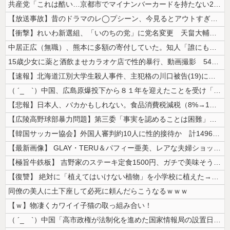
共産党「これは酷い…京都市でマイナンバーカードを持たない29万人がポイ...
【放送事故】昔のドラマのレ◯プシーン、今見るとアウトすぎる・・・
【衝撃】れいわ新選組、「いのちの党」に党名変更 天畠大輔氏が共同代表へ
中居正広（無職）、熊本に多額の寄付していた。知人「誰にも知られなくても...
15歳少女に薬と酒飲ませカラオケ店で性的暴行、動画撮影 54歳無職を再...
【速報】北海道江別大学生殺人事件、主犯格の川口被告(19)に無期懲役の...
（ ´_ゝ`）中国、広島原爆投下から８１年を迎えたことを受け「日本は原...
【悲報】日本人、バカかもしれない。食品消費税減税（8%→1%）に93....
【広陵高野球部暴力問題】第三委「事実を認めることは困難」元部員「SNS...
【韓国サッカー協会】外国人審判約10人に性的接待か 計1496回、約2...
【最新画像】 GLAY・TERU＆パフィー亜美、レアな夫婦ショットを公...
【極旨牛鉄板】 吉野家のステーキ定食1500円、ガチで美味そうｗｗｗ
【復讐】 絶対に「植えてはいけない植物」を小学校に植えた→20年経って...
同僚の美人に土下座して必死に頼んだらこうなるｗｗｗ
【ｗ】物凄くカワイイ子猫の取っ組み合い！
（ ´_ゝ`）中国「高市政権が法制化を進めた国家情報局の設置日が7月3...