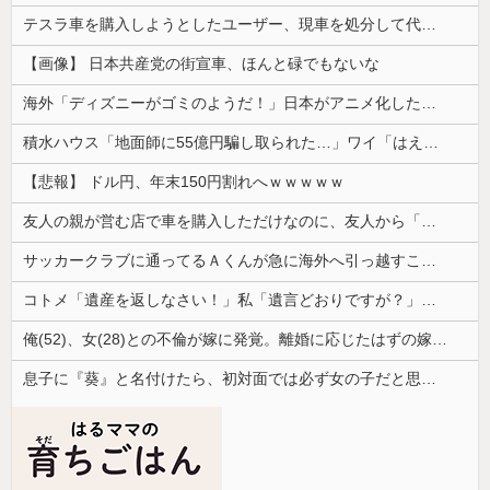
テスラ車を購入しようとしたユーザー、現車を処分して代金を支払い、平日の納車日に予定を合わせた結果……
【画像】 日本共産党の街宣車、ほんと碌でもないな
海外「ディズニーがゴミのようだ！」日本がアニメ化した米人気SF作品に絶賛の声が殺到中
積水ハウス「地面師に55億円騙し取られた…」ワイ「はえーかわいそう…会社滅茶苦茶やろなぁ」
【悲報】 ドル円、年末150円割れへｗｗｗｗｗ
友人の親が営む店で車を購入しただけなのに、友人から「裏切った」と責められるようになった理由が理解できず…
サッカークラブに通ってるＡくんが急に海外へ引っ越すことに。一番仲良くしてた息子がショックを受けて...
コトメ「遺産を返しなさい！」私「遺言どおりですが？」→夫の遺産を巡る話し合いが思わぬ展開になって…
俺(52)、女(28)との不倫が嫁に発覚。離婚に応じたはずの嫁からエグすぎる攻撃が恐ろしすぎる
息子に『葵』と名付けたら、初対面では必ず女の子だと思われる。同じ名前でも避けられなかった勘違いとは…