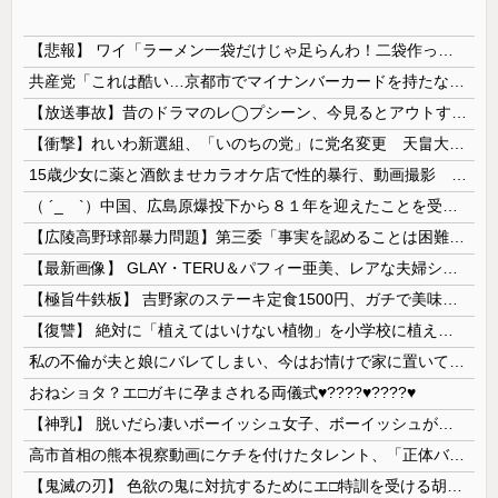
【悲報】 ワイ「ラーメン一袋だけじゃ足らんわ！二袋作ったろ！」→結果ｗｗｗ
共産党「これは酷い…京都市でマイナンバーカードを持たない29万人がポイント給付事業から排除された」
【放送事故】昔のドラマのレ◯プシーン、今見るとアウトすぎる・・・
【衝撃】れいわ新選組、「いのちの党」に党名変更 天畠大輔氏が共同代表へ
15歳少女に薬と酒飲ませカラオケ店で性的暴行、動画撮影 54歳無職を再逮捕 動画770本も見つかる
（ ´_ゝ`）中国、広島原爆投下から８１年を迎えたことを受け「日本は原爆被害者の立場で同情を買おうとするのを止めろ」
【広陵高野球部暴力問題】第三委「事実を認めることは困難」元部員「SNS開示請求開始」犯人として晒してた人達に損害賠償請求訴訟を起こす方針
【最新画像】 GLAY・TERU＆パフィー亜美、レアな夫婦ショットを公開してしまう！
【極旨牛鉄板】 吉野家のステーキ定食1500円、ガチで美味そうｗｗｗ
【復讐】 絶対に「植えてはいけない植物」を小学校に植えた→20年経って見に行くと…「！？」衝撃の光景が・・・
私の不倫が夫と娘にバレてしまい、今はお情けで家に置いてもらっている状態です。行為を娘に見られていたなんて全く気付きませんでした。娘の「汚...
おねショタ？エ□ガキに孕まされる両儀式♥️????♥️????♥️
【神乳】 脱いだら凄いボーイッシュ女子、ボーイッシュがどうでも良くなる ”お○ぱい” がこちらｗｗｗｗｗ
高市首相の熊本視察動画にケチを付けたタレント、「正体バレバレよな」と黒電話の呼び方であっさりと……
【鬼滅の刃】 色欲の鬼に対抗するためにエ□特訓を受ける胡蝶しのぶ…！クールなしのぶが快楽に抗えず翻弄されちゃう…