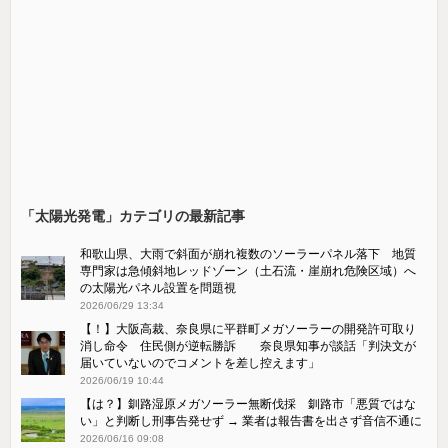
「太陽光発電」カテゴリの最新記事
和歌山県、大雨で斜面が崩れ複数のソーラーパネル落下 地質
専門家は急傾斜地レッドゾーン（土石流・崖崩れ危険区域）へ
の太陽光パネル設置を問題視
2026/06/29 13:34
【！】大阪高裁、奈良県に平群町メガソーラーの開発許可取り
消し命令 住民側が逆転勝訴 奈良県知事が談話「判決文が
届いていないのでコメントを差し控えます」
2026/06/19 10:44
【は？】釧路湿原メガソーラー無断伐採 釧路市「悪質ではな
い」と判断し刑事告発せず → 業者は報告書を出さず音信不通に
2026/06/16 09:08