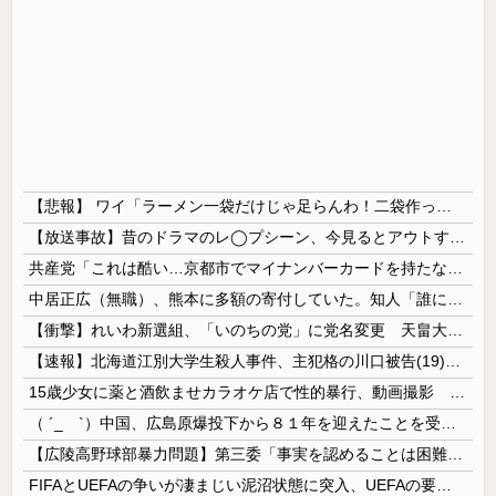
【悲報】 ワイ「ラーメン一袋だけじゃ足らんわ！二袋作ったろ！」→結果ｗｗｗ
【放送事故】昔のドラマのレ◯プシーン、今見るとアウトすぎる・・・
共産党「これは酷い…京都市でマイナンバーカードを持たない29万人がポイント給付事業から排除された」
中居正広（無職）、熊本に多額の寄付していた。知人「誰にも知られなくてもいい、と公表してない」
【衝撃】れいわ新選組、「いのちの党」に党名変更 天畠大輔氏が共同代表へ
【速報】北海道江別大学生殺人事件、主犯格の川口被告(19)に無期懲役の判決
15歳少女に薬と酒飲ませカラオケ店で性的暴行、動画撮影 54歳無職を再逮捕 動画770本も見つかる
（ ´_ゝ`）中国、広島原爆投下から８１年を迎えたことを受け「日本は原爆被害者の立場で同情を買おうとするのを止めろ」
【広陵高野球部暴力問題】第三委「事実を認めることは困難」元部員「SNS開示請求開始」犯人として晒してた人達に損害賠償請求訴訟を起こす方針
FIFAとUEFAの争いが凄まじい泥沼状態に突入、UEFAの要求を呑んだFIFAだったがUEFA側は強硬姿勢を崩さず……