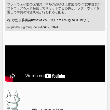
ファーウェイ製の太陽光パネルの点検後は作業員のPCに中国製ソ
フトウェアを入れ起動してリセットする必要が。ソフトウェアを
通して中共の電源統制が行われる心配も。
#行政監視委員会
https://t.co/F3KjPKMTZ6
@YouTube
より
— june🌸 (@merjune3)
April 9, 2024