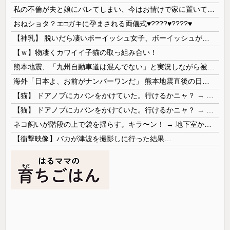
私の不倫が夫と娘にバレてしまい、今はお情けで家に置いてもらっている状態です。行為を娘に見られていたなんて全く気付きませんでした。娘の「汚...
おねショタ？エ□ガキに孕まされる両儀式♥️????♥️????♥️
【神乳】 脱いだら凄いボーイッシュ女子、ボーイッシュがどうでも良くなる ”お○ぱい” がこちらｗｗｗｗｗ
【ｗ】物凄くカワイイ子猫の取っ組み合い！
熊本地震、「九州自動車道は混んでない」と実況しながら被災地へ向かう有名アナなどに批判殺到 全国紙記者「最新の状況をいち早く伝えることは報道機関としての責務」「情報を取り上げることには大きな意義がある」
海外「日本よ、お前がナンバーワンだ」 熊本地震直後の日本の対応のスピードに世界が衝撃
【猫】 ドアノブにカバンをかけていた。行けるかニャ？ → 猫はこうなります…
【猫】 ドアノブにカバンをかけていた。行けるかニャ？ → 猫はこうなります…
ネコ飼いが階段の上で袋を揺らす。キラ〜ン！ → 地下室からヤツが現れる…
【衝撃映像】バカが津波を撮影しに行った結果…