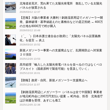
北海道岩見沢、荒れ果てた太陽光発電所 散乱している太陽光
パネルが放置される
2026/03/12 12:37
【悲報】大阪の事業者 大勝利！釧路湿原周辺でメガソーラー開
発、森林破壊・基準値超えのヒ素検出などの是正拒絶 → 400万
の土地を8000万で村が購入
2026/03/12 10:49
（ ´_ゝ`）日本弁護士連合会が政府に「太陽光パネル設置義務
化」を提言 → 炎上
2026/03/10 10:52
新規メガソーラー事業への支援廃止など、乱開発防止へ対策案
２０項目
2025/12/20 13:53
高市総理「輸入した太陽光発電パネルを並べるのではなくペロ
ブスカイト（国産原料で製造可能）を普及していく」
2025/12/16 16:01
【朗報】政府・自民、新規メガソーラー支援廃止へ
2025/12/14 11:07
【釧路湿原周辺にメガソーラー（パネルは全て中国製】事業者
が地元町内会に200万円支払い提案 → 町内会、拒否 北海道庁
は計画書を受理、あすにも着工
2025/12/05 22:38