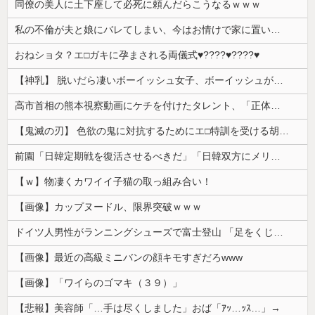
同僚の美人に土下座して必死に頼んだらこうなるｗｗｗ
私の不倫が夫と娘にバレてしまい、今はお情けで家に置いてもらっている状態です。行為を娘に見られていたなんて全く気付きませんでした。娘の「汚...
おねショタ？エ□ガキに孕まされる両儀式♥️????♥️????♥️
【神乳】 脱いだら凄いボーイッシュ女子、ボーイッシュがどうでも良くなる ”お○ぱい” がこちらｗｗｗｗｗ
高市首相の熊本視察動画にケチを付けたタレント、「正体バレバレよな」と黒電話の呼び方であっさりと……
【鬼滅の刃】 色欲の鬼に対抗するためにエ□特訓を受ける胡蝶しのぶ…！クールなしのぶが快楽に抗えず翻弄されちゃう…
前園「日韓定期戦を復活させるべきだ」「日韓双方にメリットがある」……日本へのメリットがなにもないんですが、それは
【ｗ】物凄くカワイイ子猫の取っ組み合い！
【画像】カップヌードル、限界突破ｗｗｗ
ドイツ人男性がランニングシューズで富士登山 「足をくじいて動けない」
【画像】最近の高級ミニバンの顔キモすぎだろwww
【画像】「ワイらのゴマキ（３９）」
【悲報】美容師「…手は尽くしました」おば「ｱｯ…ｯｽ…」→