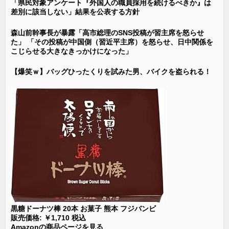
「県民対象アンケート『外国人の職員採用を続けるべきか』は
差別に該当しない」結果を公表する方針
森山前幹事長が暴露「高市総理のSNS投稿が習主席を怒らせ
た」 「その投稿が中国側（習近平主席）を怒らせ、日中関係を
こじらせる大きなきっかけになった」
【爆笑ｗ】バッグひったくりを試みた男、バイクを盗られる！
黒糖ドーナツ棒 20本 お菓子 熊本 フジバンビ
販売価格: ￥1,710 税込
Amazonの商品ページを見る