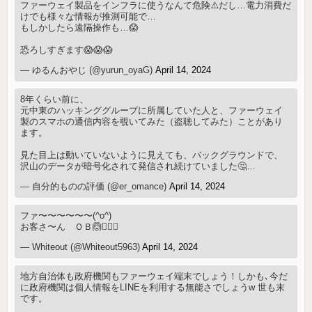
ファーウェイ製品をインフラに使うなんて危険⚠️だし…電力消費だ
けでも様々な情報が推測可能で…
もしかしたら遠隔操作も…😱
恐ろしすぎます😱😱😱
— ゆるんおやじ (@yurun_oyaG)
April 14, 2024
8年くらい前に、
元中東のハッキンググループに所属していた人と、ファーウェイ
製のスマホの通信内容を覗いてみた（盗聴してみた）ことがあり
ます。
見た目上は動いていないように見えても、バックグラウンドで、
沢山のデータが暗号化されて発信され続けていました🤔…
— 自分的ものの評価 (@er_omance)
April 14, 2024
ファ〜〜〜〜〜〜(^o^)
お客さ〜ん ＯＢ🙆🏌‍♀⛳
— Whiteout (@Whiteout5963)
April 14, 2024
地方自治体も政府機関もファーウェイ端末でしょう！しかも､今だ
に政府機関は個人情報をLINEを利用する無能さでしょうw 世も末
です。