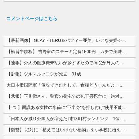
コメントページはこちら
【最新画像】 GLAY・TERU＆パフィー亜美、レアな夫婦ショットを公開してしまう！
【極旨牛鉄板】 吉野家のステーキ定食1500円、ガチで美味そうｗｗｗ
【速報】外人の医療費未払いが多すぎたので病院が外人の治療を断るようになってしまう
【訃報】ツルマルツヨシが死去 31歳
大日本帝国陸軍「侵攻できたとして、食糧どうすんだよ」大本営「現地調達」陸軍「え？」
【悲報】玉川徹さん、警官の発泡での包丁男死亡に「絶対に死刑にならない罪なのに警察が死刑にした！」 → 元警官のマジレスがコチラ → ………
【 つ 】面識ある女性の水筒に"下半身"を押し付け"使用不能"にした疑い 66歳男を「器物損壊」容疑で逮捕 札幌市
「日本人が減り外国人が増えた｣市区町村ランキング 1位 大阪市、2位 横浜市、3位 名古屋市、4位 京都市、5位 埼玉県川口市
【復讐】 絶対に「植えてはいけない植物」を小学校に植えた→20年経って見に行くと…「！？」衝撃の光景が・・・