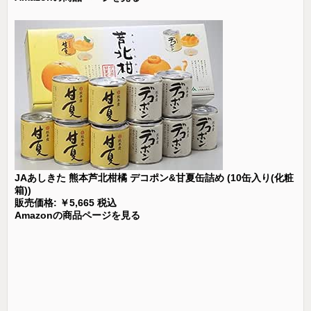
JAあしきた 熊本芦北柑橘 デコポン&甘夏缶詰め (10缶入り(化粧
箱))
販売価格: ￥5,665 税込
Amazonの商品ページを見る