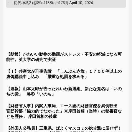
— 初代神武2 (@89oJ13Btorh176J)
April 10, 2024
【朗報】かわいい動物の動画がストレス・不安の軽減になる可
能性。英大学の研究で実証
【！】共産党が刑事告訴 「しんぶん赤旗」１７００件以上の
虚偽購読申し込み 「厳重な処罰を求める」
【速報】山本太郎が去ったれいわ新選組、新たな党名は「いの
ちの党」 略称「いのち」
【財務省人事】内閣人事局、エース級の財務官僚を異例転出
官邸幹部「協力的でなかった」※岸田首相（当時）の秘書官な
どを歴任 、岸田首相の後輩
【外国人公務員】三重県、ぱよくマスコミの総攻撃に屈せず！