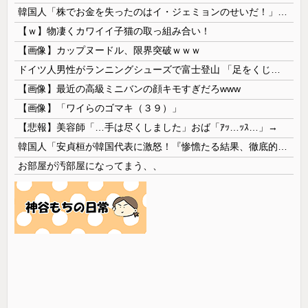
韓国人「株でお金を失ったのはイ・ジェミョンのせいだ！」として支持率が右肩下がりに……まあ、本当にその側面があるので救えないんですが
【ｗ】物凄くカワイイ子猫の取っ組み合い！
【画像】カップヌードル、限界突破ｗｗｗ
ドイツ人男性がランニングシューズで富士登山 「足をくじいて動けない」
【画像】最近の高級ミニバンの顔キモすぎだろwww
【画像】「ワイらのゴマキ（３９）」
【悲報】美容師「…手は尽くしました」おば「ｱｯ…ｯｽ…」→
韓国人「安貞桓が韓国代表に激怒！『惨憺たる結果、徹底的な刷新が必要だ』と監督や協会を痛烈批判」
お部屋が汚部屋になってまう、、