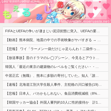
FIFAとUEFAの争いが凄まじい泥沼状態に突入、UEFAの要求を呑んだFIFAだったがUEFA側は強硬姿勢を崩さず……
【動画】熊本病院、地震の中での手術映像がヤバすぎる → 医療機器が飛び交う激震の中で患者を全身で庇う医師らの咄嗟の行動に世界中から絶賛の嵐
【悲報】 ワイ「ラーメン一袋だけじゃ足らんわ！二袋作ったろ！」→結果ｗｗｗ
【放送事故】昔のドラマのレ◯プシーン、今見るとアウトすぎる・・・
韓国人「最近の東京の建築物のレベルをご覧ください・・・」
中居正広（無職）、熊本に多額の寄付していた。知人「誰にも知られなくてもいい、と公表してない」
【速報】北海道江別大学生殺人事件、主犯格の川口被告(19)に無期懲役の判決
【悲報】日本人、バカかもしれない。食品消費税減税（8%→1%）に93.2%の国民が賛成してしまう
【韓国サッカー協会】外国人審判約10人に性的接待か 計1496回、約2億ウォン（約2200万円）