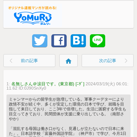
home
前の記事
次の記事
1:
名無しさん＠涙目です。(東京都) [ﾆﾀﾞ]
2024/03/19(火) 06:01:
11.62 ID:0J90SnXy0
ミャンマーからの留学生が急増している。軍事クーデターにより
政情不安が続く中、多くが安定した環境の日本で学び、就職を目
指して来日しており、ここ3年で倍増した。生活に困窮する学生も
目立ってきており、民間団体が支援に乗り出している。（南部さ
やか）
「混乱する母国は働き口がなく、見通しが立たないので日本に来
た」。日本語学校「富藤外国語学院」（神戸市）で学び、今月1日