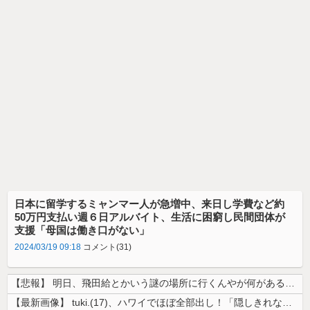
日本に留学するミャンマー人が急増中、来日し学費など約
50万円支払い週６日アルバイト、生活に困窮し民間団体が
支援「母国は働き口がない」
2024/03/19 09:18
コメント(31)
【悲報】 明日、飛田給とかいう謎の場所に行くんやが何があるんや????...
【最新画像】 tuki.(17)、ハワイでほぼ全部出し！「隠しきれない...