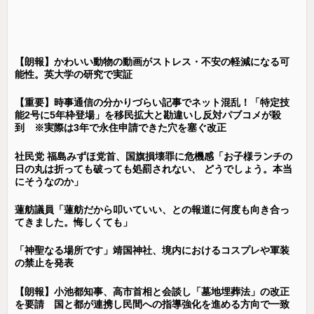
【朗報】かわいい動物の動画がストレス・不安の軽減になる可
能性。英大学の研究で実証
【重要】時事通信の分かりづらい記事でネット混乱！「特定技
能2号に5年枠登場」を移民拡大と勘違いし反対パブコメが殺
到 ※実際は3年で永住申請できた穴を塞ぐ改正
社民党 福島みずほ党首、国旗損壊罪に危機感「お子様ランチの
日の丸は折っても破っても処罰されない、 どうでしょう。本当
にそうなのか」
蓮舫議員「蓮舫だから叩いていい、との報道に何度も向き合っ
てきました。悔しくても」
「神聖なる場所です」靖国神社、境内におけるコスプレや軍装
の禁止を発表
【朗報】小池都知事、高市首相と会談し「墓地埋葬法」の改正
を要請 国と都が連携し民間への指導強化を進める方向で一致