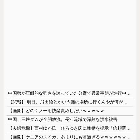
中国勢が圧倒的な強さを誇っていた分野で異常事態が進行中、日本勢が3人も準決勝に進む一方で中国勢が……
【悲報】 明日、飛田給とかいう謎の場所に行くんやが何があるんや????・・・・・・・・・
【画像】どのくノ一を快楽責めしたいｗｗｗｗｗ
中国、三峡ダムが全開放流。長江流域で深刻な洪水被害
【夫婦危機】西村ゆか氏、ひろゆき氏に離婚を提示「信頼関係が保てず夫婦を続けるのは無理」
【画像】ケニアのスイカ、あまりにも薄過ぎるｗｗｗｗｗｗｗｗｗｗｗｗｗ