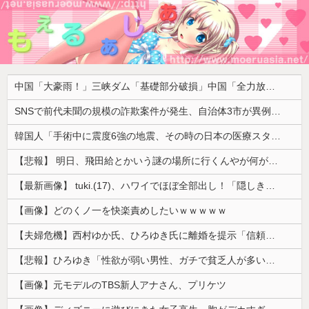
中国「大豪雨！」三峡ダム「基礎部分破損」中国「全力放流！」台風13号「中国上陸予測」台風15号「中国接近（画像」中国「台風同時上陸！（穀物生産が壊滅危機」→
SNSで前代未聞の規模の詐欺案件が発生、自治体3市が異例の声明を発表して事実関係を全否定
韓国人「手術中に震度6強の地震、その時の日本の医療スタッフたちの姿をご覧ください」→「マジで鳥肌立った」「こういう姿は韓国も見習わないと」「あん...
【悲報】 明日、飛田給とかいう謎の場所に行くんやが何があるんや????・・・・・・・・・
【最新画像】 tuki.(17)、ハワイでほぼ全部出し！「隠しきれない美貌」とSNSざわつく
【画像】どのくノ一を快楽責めしたいｗｗｗｗｗ
【夫婦危機】西村ゆか氏、ひろゆき氏に離婚を提示「信頼関係が保てず夫婦を続けるのは無理」
【悲報】ひろゆき「性欲が弱い男性、ガチで貧乏人が多いです。なぜなら…」
【画像】元モデルのTBS新人アナさん、プリケツ