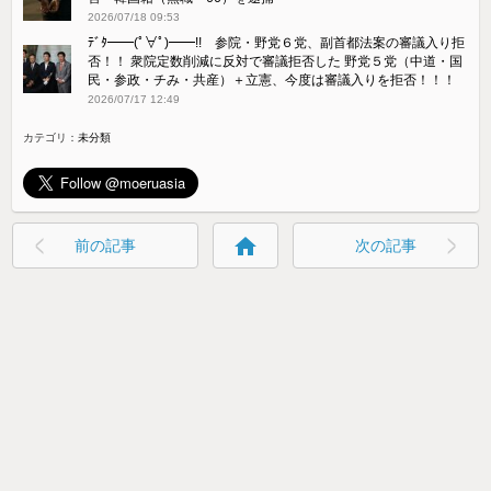
2026/07/18 09:53
ﾃﾞﾀ━━(ﾟ∀ﾟ)━━!! 参院・野党６党、副首都法案の審議入り拒
否！！ 衆院定数削減に反対で審議拒否した 野党５党（中道・国
民・参政・チみ・共産）＋立憲、今度は審議入りを拒否！！！
2026/07/17 12:49
カテゴリ：
未分類
home
前の記事
次の記事