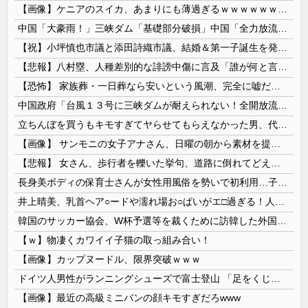
【画像】ケニアのスイカ、あまりにも薄過ぎるｗｗｗｗｗｗｗｗｗｗｗｗｗ
中国「大豪雨！」三峡ダム「基礎部分破損」中国「全力放流！」台風13号「中国上陸予測」台風15号「中国接近（画像」中国「台風同時上陸！（穀物生産が...
【祝】小坪慎也市議と添田詩織市議、結婚＆第一子誕生を発表 → ｗｗｗｗｗｗｗｗｗｗｗｗ
【悲報】八村塁、人種差別的な誹謗中傷に言及「誰が何と言おうと僕は日本人」
【恐怖】 家族葬・一日葬なら安いという風潮、完全に嘘だった・・・・
中国政府「台風１３号に三峡ダムが耐えられない！全開放流しろ！」⇒ 下流域の街が壊滅状態ｗｗｗｗｗ
立ちんぼを買うもキモすぎてヤらせてもらえなかった男、代わりの足コキでまさかの大量身寸米青ｗｗｗ
【画像】 サンモニの女子アナさん、日曜の朝から素材を提供してしまう
【悲報】 女さん、歩行者を轢いた挙句、道路に倒れてどえらいことになってしまうw w w w w w w
長身美ボディの保育士さんが女性用風俗を勢いで初利用…子供に絶対見せられないメスの顔でイキまくり。
井上晴美、乳首ヘア○ードや濡れ場お○ぱいがエ□過ぎる！人生最後のラスト写真集、最高！！
韓国のサッカー協会、W杯予選等を裁くために訪韓した外国人審判を「性接待」していた……大して強くもないチームが潤沢な予算を持ってりゃそうなるわな
【ｗ】物凄くカワイイ子猫の取っ組み合い！
【画像】カップヌードル、限界突破ｗｗｗ
ドイツ人男性がランニングシューズで富士登山 「足をくじいて動けない」
【画像】最近の高級ミニバンの顔キモすぎだろwww