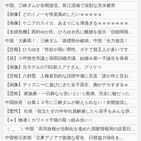
中国、三峡ダムが全開放流。長江流域で深刻な洪水被害
【画像】どのくノ一を快楽責めしたいｗｗｗｗｗ
【画像】ケニアのスイカ、あまりにも薄過ぎるｗｗｗｗｗｗｗｗｗｗｗｗｗ
【夫婦危機】西村ゆか氏、ひろゆき氏に離婚を提示「信頼関係が保てず夫婦を...
中国「大豪雨！」三峡ダム「基礎部分破損」中国「全力放流！」台風13号「...
【悲報】ひろゆき「性欲が弱い男性、ガチで貧乏人が多いです。なぜなら…」
【祝】小坪慎也市議と添田詩織市議、結婚＆第一子誕生を発表 → ｗｗｗｗ...
【画像】元モデルのTBS新人アナさん、プリケツ
【悲報】八村塁、人種差別的な誹謗中傷に言及「誰が何と言おうと僕は日本人...
【画像】ディズニーに遊びにきた女子高生、胸がデカすぎるｗｗｗｗｗｗｗｗ...
【恐怖】 家族葬・一日葬なら安いという風潮、完全に嘘だった・・・・
中国政府「台風１３号に三峡ダムが耐えられない！全開放流しろ！」⇒ 下流...
【驚愕】 社長「役立たずの中年社員解雇したら若手もみんな辞めてしまった...
【ｗ】物凄くカワイイ子猫の取っ組み合い！
（ ´_ゝ`）中国「高市政権が法制化を進めた国家情報局の設置日が7月3...
中曽根元首相「北東アジアで急激な変化 日韓協力強化を」