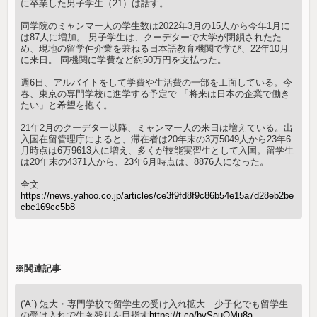
に卒業した男子学生（21）は話す。
同学院のミャンマー人の学生数は2022年3月の15人から今年1月に
は87人に増加。 男子学生は、クーデターで大学が閉鎖されたた
め、現地の留学仲介業を兼ねる日本語教育機関で学び、22年10月
に来日。 同機関に学費など約50万円を支払った。
週6日、アルバイトをして学費や生活費の一部を工面している。今
春、東京の専門学校に進学する予定で 「将来は日本の企業で働き
たい」と希望を抱く。
21年2月のクーデター以降、ミャンマー人の来日は増えている。出
入国在留管理庁によると、滞在者は20年末の3万5049人から23年6
月時点は6万9613人に増え、多くが技能実習生として入国。留学生
は20年末の4371人から、23年6月時点は、8876人になった。
全文
https://news.yahoo.co.jp/articles/ce3f9fd8f9c86b54e15a7d28eb2be
cbc169cc5b8
※関連記事
('A`) 短大・専門学校で留学生の受け入れ拡大 少子化でも留学生
の受け入れで生き残りを目指す
https://t.co/bvSauQMu8a