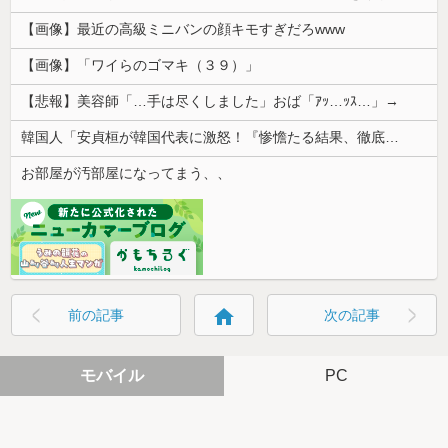
【画像】最近の高級ミニバンの顔キモすぎだろwww
【画像】「ワイらのゴマキ（３９）」
【悲報】美容師「…手は尽くしました」おば「ｱｯ…ｯｽ…」→
韓国人「安貞桓が韓国代表に激怒！『惨憺たる結果、徹底的な刷新が必要だ』と監督や協会を痛烈批判」
お部屋が汚部屋になってまう、、
home
前の記事
次の記事
モバイル
PC