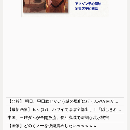
【悲報】 明日、飛田給とかいう謎の場所に行くんやが何があるんや????・・・・・・・・・
【最新画像】 tuki.(17)、ハワイでほぼ全部出し！「隠しきれない美貌」とSNSざわつく
中国、三峡ダムが全開放流。長江流域で深刻な洪水被害
【画像】どのくノ一を快楽責めしたいｗｗｗｗｗ