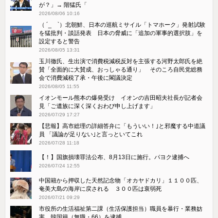
が？」→ 階猛氏「
2026/08/06 10:16
（ ´_ゝ`）北朝鮮、日本の巡航ミサイル「‌トマホーク」発射試験
を猛批判・談話発表 日本の脅威に「追加の軍事的選択肢」を
設定すると警告
2026/08/05 13:31
玉川徹氏、生出演で消費税減税反対を主張する河野太郎氏を絶
賛「全面的に大賛成、おっしゃる通り」 そのころ自民党総務
会で消費減税了承・午後に閣議決定
2026/08/05 11:55
イオンモール熊本の爆発受け イオンの吉田昭夫社長が記者会
見「ご遺族に深く深くおわび申し上げます」
2026/07/29 17:27
【悲報】高市総理の詳細答弁に「もういい！｣と邪魔する中道議
員 「議論が足りない｣と言っといてこれ
2026/07/28 11:18
【！】国旗損壊罪法公布、8月13日に施行。パヨク逮捕へ
2026/07/24 12:55
中国籍から押収した天然記念物「オカヤドカリ」１１００匹、
奄美大島の海岸に戻される ３００匹は衰弱死
2026/07/21 09:29
市役所の生活福祉第二課（生活保護担当）職員を暴行・業務妨
害 韓国籍（無職・66）を逮捕