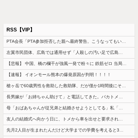
RSS【VIP】
PTA会長「PTA参加拒否した親へ最終警告。こうなってもいい？」
左翼市民団体、広島では通用せず「人殺しの汚い足で広島の土を踏むな！」→広島県民「お前らの方が汚いんじゃ！」「ワシらが広島県民じゃ」
【悲報】 中国、橋の欄干が強風一発で粉々に 鉄筋ゼロ 当局「接着剤でくっつけただけ」「正常で、品質問題はない」
【速報】 イオンモール熊本の爆発原因が判明！！！！
槍ヶ岳で60歳男性を救助した救助隊、だが僅か1時間後にその男性が所属していたPTから連絡があって……
長男嫁が「お姉ちゃん助けて」と電話してきた。バカトメが、雪の中うちの息子に会いに来ようとしたらしく...
母「おばあちゃんが従兄弟と結婚させようとしてる」私「ちょうどいい、その話利用するわ」→3日後にまさかの展開…
友人の結婚式へ向かう日に、トメから車を出せと要求された。断っただけなのに大騒ぎになってしまい…
先月2人目が生まれたんだけど大学までの学費を考えると3人目は厳しい。赤ちゃんの育児に携われるのはこれで最後なのかと思うと涙が…