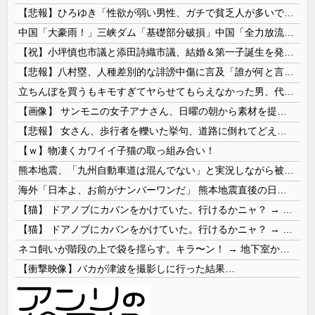
【悲報】ひろゆき「性欲が弱い男性、ガチで貧乏人が多いです。なぜなら…」
中国「大豪雨！」三峡ダム「基礎部分破損」中国「全力放流！」台風13号「中国上陸予測」台風15号「中国接近（画像」中国「台風同時上陸！（穀物生産が...
【祝】小坪慎也市議と添田詩織市議、結婚＆第一子誕生を発表 → ｗｗｗｗｗｗｗｗｗｗｗｗ
【悲報】八村塁、人種差別的な誹謗中傷に言及「誰が何と言おうと僕は日本人」
立ちんぼを買うもキモすぎてヤらせてもらえなかった男、代わりの足コキでまさかの大量身寸米青ｗｗｗ
【画像】 サンモニの女子アナさん、日曜の朝から素材を提供してしまう
【悲報】 女さん、歩行者を轢いた挙句、道路に倒れてどえらいことになってしまうw w w w w w w
【ｗ】物凄くカワイイ子猫の取っ組み合い！
熊本地震、「九州自動車道は混んでない」と実況しながら被災地へ向かう有名アナなどに批判殺到 全国紙記者「最新の状況をいち早く伝えることは報道機関としての責務」「情報を取り上げることには大きな意義がある」
海外「日本よ、お前がナンバーワンだ」 熊本地震直後の日本の対応のスピードに世界が衝撃
【猫】 ドアノブにカバンをかけていた。行けるかニャ？ → 猫はこうなります…
【猫】 ドアノブにカバンをかけていた。行けるかニャ？ → 猫はこうなります…
ネコ飼いが階段の上で袋を揺らす。キラ〜ン！ → 地下室からヤツが現れる…
【衝撃映像】バカが津波を撮影しに行った結果…