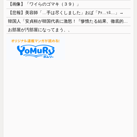
【画像】「ワイらのゴマキ（３９）」
【悲報】美容師「…手は尽くしました」おば「ｱｯ…ｯｽ…」→
韓国人「安貞桓が韓国代表に激怒！『惨憺たる結果、徹底的な刷新が必要だ』と監督や協会を痛烈批判」
お部屋が汚部屋になってまう、、