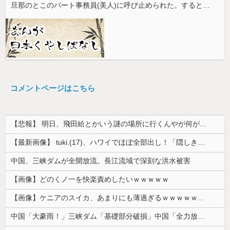
旦那のとこのパート事務員(美人)に呼び止められた。すると「あんな物(昼食)を旦那さんに食べさせるなんて信じられない！」と言い出し...
コメントページはこちら
【悲報】 明日、飛田給とかいう謎の場所に行くんやが何があるんや????・・・・・・・・・
【最新画像】 tuki.(17)、ハワイでほぼ全部出し！「隠しきれない美貌」とSNSざわつく
中国、三峡ダムが全開放流。長江流域で深刻な洪水被害
【画像】どのくノ一を快楽責めしたいｗｗｗｗｗ
【画像】ケニアのスイカ、あまりにも薄過ぎるｗｗｗｗｗｗｗｗｗｗｗｗｗ
中国「大豪雨！」三峡ダム「基礎部分破損」中国「全力放流！」台風13号「中国上陸予測」台風15号「中国接近（画像」中国「台風同時上陸！（穀物生産が...