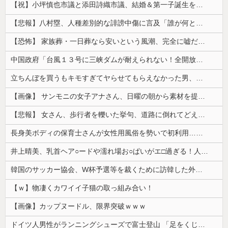
【祝】小坪慎也市議と添田詩織市議、結婚＆第一子誕生を発表 → ｗｗｗｗｗｗｗｗｗｗｗｗ
【悲報】八村塁、人種差別的な誹謗中傷に言及「誰が何と言おうと僕は日本人」
【恐怖】 家族葬・一日葬なら安いという風潮、完全に嘘だった・・・・
中国政府「台風１３号に三峡ダムが耐えられない！全開放流しろ！」⇒ 下流域の街が壊滅状態ｗｗｗｗｗ
立ちんぼを買うもキモすぎてヤらせてもらえなかった男、代わりの足コキでまさかの大量身寸米青ｗｗｗ
【画像】 サンモニの女子アナさん、日曜の朝から素材を提供してしまう
【悲報】 女さん、歩行者を轢いた挙句、道路に倒れてどえらいことになってしまうw w w w w w w
長身美ボディの保育士さんが女性用風俗を勢いで初利用…子供に絶対見せられないメスの顔でイキまくり。
井上晴美、乳首ヘア○ードや濡れ場お○ぱいがエ□過ぎる！人生最後のラスト写真集、最高！！
韓国のサッカー協会、W杯予選等を裁くために訪韓した外国人審判を「性接待」していた……大して強くもないチームが潤沢な予算を持ってりゃそうなるわな
【ｗ】物凄くカワイイ子猫の取っ組み合い！
【画像】カップヌードル、限界突破ｗｗｗ
ドイツ人男性がランニングシューズで富士登山 「足をくじいて動けない」