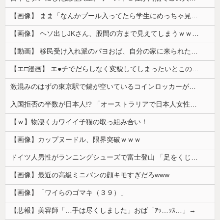
【画像】 まま「なんかプール入ってたら学生にめっちゃ見られたw」
【画像】 ヘソ出しJKさん、股間の方まで見えてしまうｗｗｗｗｗｗｗｗｗ
【動画】 移民受け入れ派のパヨおば、自分の家に来られたら全力で拒否るｗｗｗｗｗｗｗｗｗｗｗｗ
【エ□漫画】 エ●チでだらしなく変貌してしまったいとこのお姉ちゃんにチン○ン搾り取られちゃうショタ君…！
激混みのはずの東京駅で鍵が空いているコインロッカーが散見、「ラッキー」と思って中を確認してみると……
入国拒否の半数が日本人!? 「オーストラリアで日本人女性が売春」
【ｗ】物凄くカワイイ子猫の取っ組み合い！
【画像】カップヌードル、限界突破ｗｗｗ
ドイツ人男性がランニングシューズで富士登山 「足をくじいて動けない」
【画像】最近の高級ミニバンの顔キモすぎだろwww
【画像】「ワイらのゴマキ（３９）」
【悲報】美容師「…手は尽くしました」おば「ｱｯ…ｯｽ…」→