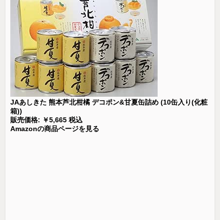
JAあしきた 熊本芦北柑橘 デコポン&甘夏缶詰め (10缶入り(化粧
箱))
販売価格: ￥5,665 税込
Amazonの商品ページを見る