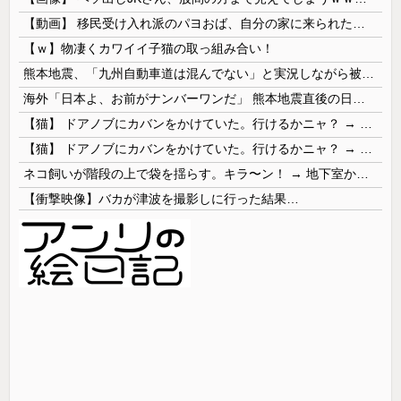
【動画】 移民受け入れ派のパヨおば、自分の家に来られたら全力で拒否るｗｗｗｗｗｗｗｗｗｗｗｗ
【ｗ】物凄くカワイイ子猫の取っ組み合い！
熊本地震、「九州自動車道は混んでない」と実況しながら被災地へ向かう有名アナなどに批判殺到 全国紙記者「最新の状況をいち早く伝えることは報道機関としての責務」「情報を取り上げることには大きな意義がある」
海外「日本よ、お前がナンバーワンだ」 熊本地震直後の日本の対応のスピードに世界が衝撃
【猫】 ドアノブにカバンをかけていた。行けるかニャ？ → 猫はこうなります…
【猫】 ドアノブにカバンをかけていた。行けるかニャ？ → 猫はこうなります…
ネコ飼いが階段の上で袋を揺らす。キラ〜ン！ → 地下室からヤツが現れる…
【衝撃映像】バカが津波を撮影しに行った結果…