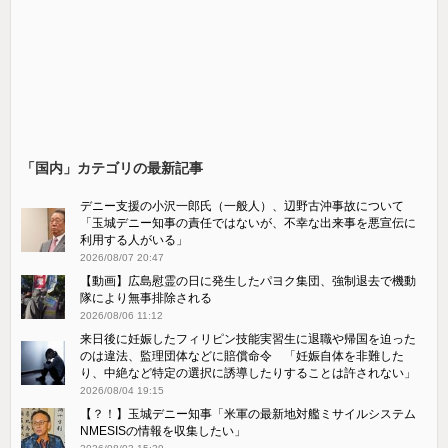
「国内」カテゴリの最新記事
デニー支援の小沢一郎氏（一般人）、辺野古沖事故について
「玉城デニー知事の責任ではないが、不幸な出来事を悪宣伝に
利用する人がいる」
2026/08/07 20:47
【動画】広島慰霊の日に発生したパヨク集団、強制退去で機動
隊により無事排除される
2026/08/06 11:12
来日後に妊娠したフィリピン技能実習生に退職や帰国を迫った
のは違法、監理団体などに賠償命令 「妊娠自体を非難した
り、中絶など特定の選択に誘導したりすることは許されない」
2026/08/04 19:15
【？！】玉城デニー知事「米軍の最新地対艦ミサイルシステム
NMESISの情報を収集したい」