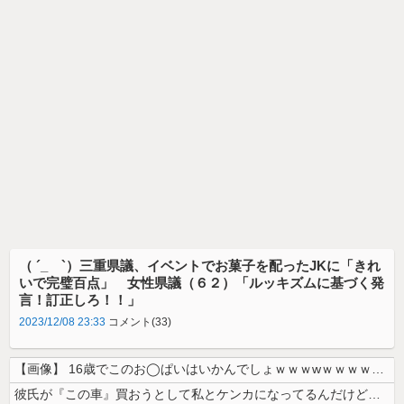
（ ´_ゝ`）三重県議、イベントでお菓子を配ったJKに「きれ
いで完璧百点」 女性県議（６２）「ルッキズムに基づく発
言！訂正しろ！！」
2023/12/08 23:33
コメント(33)
【画像】 16歳でこのお◯ぱいはいかんでしょｗｗｗwｗｗｗｗｗｗｗｗ❤
彼氏が『この車』買おうとして私とケンカになってるんだけどｗｗｗｗｗｗ