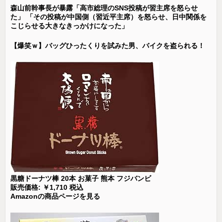
森山前幹事長が暴露「高市総理のSNS投稿が習主席を怒らせ
た」 「その投稿が中国側（習近平主席）を怒らせ、日中関係を
こじらせる大きなきっかけになった」
【爆笑ｗ】バッグひったくりを試みた男、バイクを盗られる！
黒糖ドーナツ棒 20本 お菓子 熊本 フジバンビ
販売価格: ￥1,710 税込
Amazonの商品ページを見る