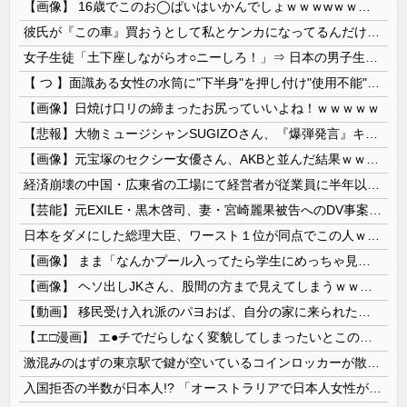
【画像】 16歳でこのお◯ぱいはいかんでしょｗｗｗwｗｗｗｗｗｗｗｗ❤
彼氏が『この車』買おうとして私とケンカになってるんだけどｗｗｗｗｗｗ
女子生徒「土下座しながらオ○ニーしろ！」⇒ 日本の男子生徒への性的いじめ動画がエ□すぎる
【 つ 】面識ある女性の水筒に"下半身"を押し付け"使用不能"にした疑い 66歳男を「器物損壊」容疑で逮捕 札幌市
【画像】日焼け口リの締まったお尻っていいよね！ｗｗｗｗｗ
【悲報】大物ミュージシャンSUGIZOさん、『爆弾発言』キタァアアアアアーーーーーー！！
【画像】元宝塚のセクシー女優さん、AKBと並んだ結果ｗｗｗｗ
経済崩壊の中国・広東省の工場にて経営者が従業員に半年以上給料未払いした挙句高飛び。工場は空っぽに
【芸能】元EXILE・黒木啓司、妻・宮崎麗果被告へのDV事案で逮捕されていた 宮崎は全身打撲、頭部裂傷及び打撲、頸部損傷の怪我
日本をダメにした総理大臣、ワースト１位が同点でこの人ｗｗｗｗｗｗ
【画像】 まま「なんかプール入ってたら学生にめっちゃ見られたw」
【画像】 ヘソ出しJKさん、股間の方まで見えてしまうｗｗｗｗｗｗｗｗｗ
【動画】 移民受け入れ派のパヨおば、自分の家に来られたら全力で拒否るｗｗｗｗｗｗｗｗｗｗｗｗ
【エ□漫画】 エ●チでだらしなく変貌してしまったいとこのお姉ちゃんにチン○ン搾り取られちゃうショタ君…！
激混みのはずの東京駅で鍵が空いているコインロッカーが散見、「ラッキー」と思って中を確認してみると……
入国拒否の半数が日本人!? 「オーストラリアで日本人女性が売春」