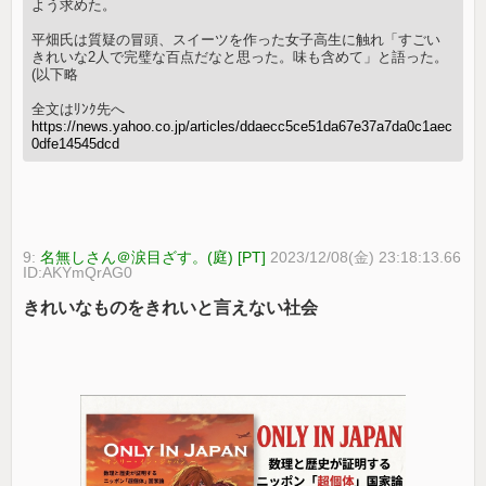
よう求めた。
平畑氏は質疑の冒頭、スイーツを作った女子高生に触れ「すごい
きれいな2人で完璧な百点だなと思った。味も含めて」と語った。
(以下略
全文はﾘﾝｸ先へ
https://news.yahoo.co.jp/articles/ddaecc5ce51da67e37a7da0c1aec
0dfe14545dcd
9:
名無しさん＠涙目ざす。(庭) [PT]
2023/12/08(金) 23:18:13.66
ID:AKYmQrAG0
きれいなものをきれいと言えない社会