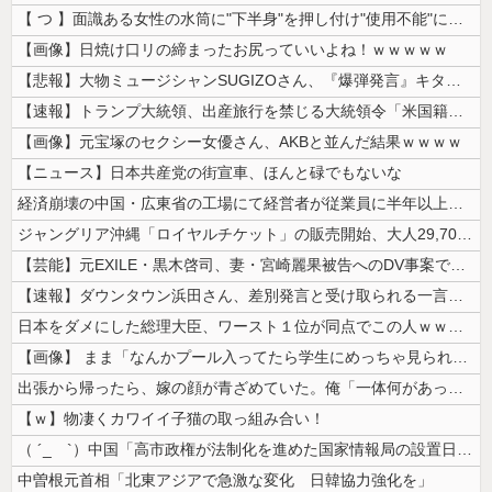
【 つ 】面識ある女性の水筒に"下半身"を押し付け"使用不能"にした疑...
【画像】日焼け口リの締まったお尻っていいよね！ｗｗｗｗｗ
【悲報】大物ミュージシャンSUGIZOさん、『爆弾発言』キタァアアアア...
【速報】トランプ大統領、出産旅行を禁じる大統領令「米国籍取得を目的とし...
【画像】元宝塚のセクシー女優さん、AKBと並んだ結果ｗｗｗｗ
【ニュース】日本共産党の街宣車、ほんと碌でもないな
経済崩壊の中国・広東省の工場にて経営者が従業員に半年以上給料未払いした...
ジャングリア沖縄「ロイヤルチケット」の販売開始、大人29,700円にｗ...
【芸能】元EXILE・黒木啓司、妻・宮崎麗果被告へのDV事案で逮捕され...
【速報】ダウンタウン浜田さん、差別発言と受け取られる一言で炎上ｗｗｗｗ...
日本をダメにした総理大臣、ワースト１位が同点でこの人ｗｗｗｗｗｗ
【画像】 まま「なんかプール入ってたら学生にめっちゃ見られたw」
出張から帰ったら、嫁の顔が青ざめていた。俺「一体何があったんだ？」嫁「...
【ｗ】物凄くカワイイ子猫の取っ組み合い！
（ ´_ゝ`）中国「高市政権が法制化を進めた国家情報局の設置日が7月3...
中曽根元首相「北東アジアで急激な変化 日韓協力強化を」