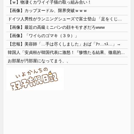
【ｗ】物凄くカワイイ子猫の取っ組み合い！
【画像】カップヌードル、限界突破ｗｗｗ
ドイツ人男性がランニングシューズで富士登山 「足をくじいて動けない」
【画像】最近の高級ミニバンの顔キモすぎだろwww
【画像】「ワイらのゴマキ（３９）」
【悲報】美容師「…手は尽くしました」おば「ｱｯ…ｯｽ…」→
韓国人「安貞桓が韓国代表に激怒！『惨憺たる結果、徹底的な刷新が必要だ』と監督や協会を痛烈批判」
お部屋が汚部屋になってまう、、