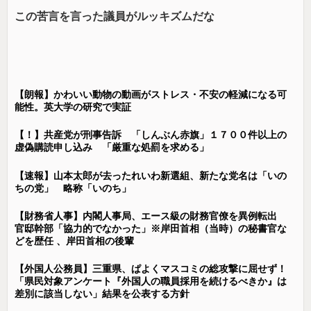
この苦言を言った議員がルッキズムだな
【朗報】かわいい動物の動画がストレス・不安の軽減になる可
能性。英大学の研究で実証
【！】共産党が刑事告訴 「しんぶん赤旗」１７００件以上の
虚偽購読申し込み 「厳重な処罰を求める」
【速報】山本太郎が去ったれいわ新選組、新たな党名は「いの
ちの党」 略称「いのち」
【財務省人事】内閣人事局、エース級の財務官僚を異例転出
官邸幹部「協力的でなかった」※岸田首相（当時）の秘書官な
どを歴任 、岸田首相の後輩
【外国人公務員】三重県、ぱよくマスコミの総攻撃に屈せず！
「県民対象アンケート『外国人の職員採用を続けるべきか』は
差別に該当しない」結果を公表する方針