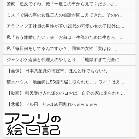
警察「違反ですね」俺「一度この車から見てくださいよ」→見通しの悪い交差点で揉めた結果、まさかの展開に…
ミスドで隣の席の女性二人の会話が聞こえてきた。その内容が、旦那と離婚したくてでっち上げのDV証拠を...
アラフィフ正社員の男性が若い20代の可愛い女の子以外には挨拶をしない
私「もう離婚したい」夫「お前は一生俺のために生きろ」→話し合いになるはずが恐ろしい要求を突き付けられて…
私「毎日何をしてるんですか？」同室の女性「実はね…」→カーテン越しに聞こえていた声の正体が意外すぎて…
ジャンポケ斎藤と代理人のやりとり、「地獄すぎて完全にコントになってる……」と衝撃を受ける人が続出中
【画像】 日本共産党の街宣車、ほんと碌でもないな
積水ハウス「地面師に55億円騙し取られた…」ワイ「はえーかわいそう…会社滅茶苦茶やろなぁ」
【動画】 移民受け入れ派のパヨおば、自分の家に来られたら全力で拒否るｗｗｗｗｗｗｗｗｗｗｗｗ
【悲報】 ドル円、年末150円割れへｗｗｗｗｗ