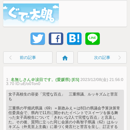
home
前の記事
次の記事
1:
名無しさん＠涙目です。(愛媛県) [ES]
2023/12/08(金) 21:56:0
3.70 ID:uE/o0Ton0
女子高校生の容姿「完璧な百点」 三重県議、ルッキズムと苦言
も
三重県の平畑武県議（69）＝新政みえ＝は8日の県議会予算決算常
任委員会で、県内で11月に開かれたイベントでスイーツを振る舞
った女子高校生について「きれいな2人で完璧な百点」と言及し
た。その後、質問に立った同じ会派の小島智子県議（62）はルッ
キズム（外見至上主義）に基づく発言だと苦言を呈し、訂正する