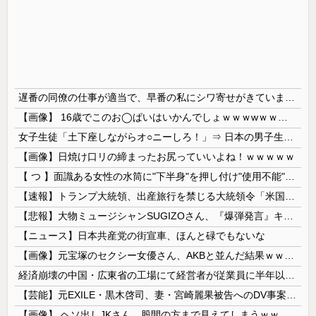
遅番の同僚の仕事が適当で、早番の私にシワ寄せがきています。どう対応すべきでしょうか？
【画像】 16歳でこのお◯ぱいはいかんでしょｗｗｗwｗｗｗｗｗｗｗｗ❤
女子生徒「土下座しながらオ○ニーしろ！」⇒ 日本の男子生徒への性的いじめ動画がエ□すぎる
【画像】日焼け口リの締まったお尻っていいよね！ｗｗｗｗｗ
【 つ 】面識ある女性の水筒に"下半身"を押し付け"使用不能"にした疑い 66歳男を「器物損壊」容疑で逮捕 札幌市
【速報】トランプ大統領、出産旅行を禁じる大統領令「米国籍取得を目的とした中国人らを排除する」
【悲報】大物ミュージシャンSUGIZOさん、『爆弾発言』キタァアアアアアーーーーーー！！
【ニュース】日本共産党の街宣車、ほんと碌でもないな
【画像】元宝塚のセクシー女優さん、AKBと並んだ結果ｗｗｗｗ
経済崩壊の中国・広東省の工場にて経営者が従業員に半年以上給料未払いした挙句高飛び。工場は空っぽに
【芸能】元EXILE・黒木啓司、妻・宮崎麗果被告へのDV事案で逮捕されていた 宮崎は全身打撲、頭部裂傷及び打撲、頸部損傷の怪我
【画像】 ヘソ出しJKさん、股間の方まで見えてしまうｗｗｗｗｗｗｗｗｗ