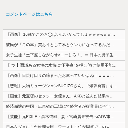
コメントページはこちら
【画像】 16歳でこのお◯ぱいはいかんでしょｗｗｗwｗｗｗｗｗｗｗｗ❤
彼氏が『この車』買おうとして私とケンカになってるんだけどｗｗｗｗｗｗ
女子生徒「土下座しながらオ○ニーしろ！」⇒ 日本の男子生徒への性的いじめ動画がエ□すぎる
【 つ 】面識ある女性の水筒に"下半身"を押し付け"使用不能"にした疑い 66歳男を「器物損壊」容疑で逮捕 札幌市
【画像】日焼け口リの締まったお尻っていいよね！ｗｗｗｗｗ
【悲報】大物ミュージシャンSUGIZOさん、『爆弾発言』キタァアアアアアーーーーーー！！
【画像】元宝塚のセクシー女優さん、AKBと並んだ結果ｗｗｗｗ
経済崩壊の中国・広東省の工場にて経営者が従業員に半年以上給料未払いした挙句高飛び。工場は空っぽに
【芸能】元EXILE・黒木啓司、妻・宮崎麗果被告へのDV事案で逮捕されていた 宮崎は全身打撲、頭部裂傷及び打撲、頸部損傷の怪我
日本をダメにした総理大臣、ワースト１位が同点でこの人ｗｗｗｗｗｗ