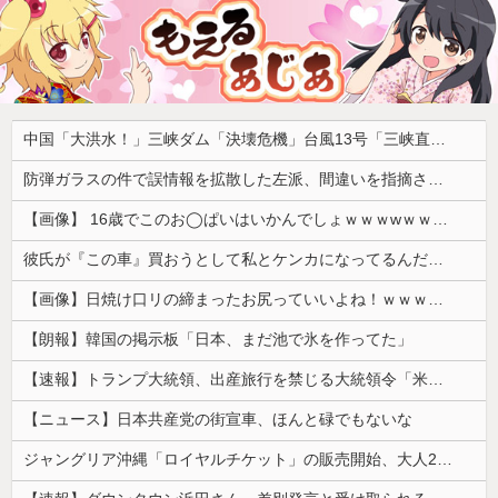
中国「大洪水！」三峡ダム「決壊危機」台風13号「三峡直撃確定」日本「最も強い勢力で接近！（伊勢湾台風級」台風13号と15号「中国本土でぶつかり合う（前代未聞」→
防弾ガラスの件で誤情報を拡散した左派、間違いを指摘されても頑として認めなかった結果……
【画像】 16歳でこのお◯ぱいはいかんでしょｗｗｗwｗｗｗｗｗｗｗｗ❤
彼氏が『この車』買おうとして私とケンカになってるんだけどｗｗｗｗｗｗ
【画像】日焼け口リの締まったお尻っていいよね！ｗｗｗｗｗ
【朗報】韓国の掲示板「日本、まだ池で氷を作ってた」
【速報】トランプ大統領、出産旅行を禁じる大統領令「米国籍取得を目的とした中国人らを排除する」
【ニュース】日本共産党の街宣車、ほんと碌でもないな
ジャングリア沖縄「ロイヤルチケット」の販売開始、大人29,700円にｗｗｗｗｗｗｗｗｗ