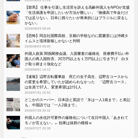
2026/08/03 15:29
【群馬】 仕事を引退し生活苦を訴える高齢外国人をNPOが支援
「生活保護を申請したいが方法が難しい」「物価高で年金だけ
では足りない。日本に残りたいが将来的にはブラジルに戻るし
かない」
2026/08/03 09:46
【恐怖】同志社国際高校、京都の学校なのに図書室には沖縄タ
イムスと琉球新報しかないと判明
2026/08/03 09:05
外国人政策 関係閣僚会議、入国審査の厳格化 医療費不払い外
国人の再入国拒否、20万円以上を１万円以上に引き下げ 白タ
ク取り締まり強化など
2026/08/01 14:12
【速報】辺野古転覆事故 死亡の女子高生、辺野古コースから
の変更を希望していたが認められなかった 「辺野古コース」
は全員で37人、変更希望は計51人
2026/07/31 16:52
どこかのスーパー、日本語と英語で「氷は一人1袋まで」と表記
も、中国語では「一人2袋まで」
2026/07/28 20:32
外国人の永住許可要件の厳格化について在日中国人「あきれて
モノが言えない」← 効果は抜群の模様ｗ
2026/07/27 20:39