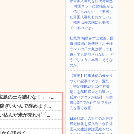
が外国人審判を性接待疑惑
→ 韓国ネットに動揺広がる
「信じられない」「要求し
た外国人審判もおかしい」
「韓国以外の国にも要求し
ているのでは」
社民党 福島みずほ党首、国
旗損壊罪に危機感「お子様
ランチの日の丸は折っても
破っても処罰されない、 ど
うでしょう。本当にそうな
のか」
【重要】時事通信の分かり
づらい記事でネット混乱！
「特定技能2号に5年枠登
場」を移民拡大と勘違いし
反対パブコメが殺到 ※実
際は3年で永住申請できた
穴を塞ぐ改正
日経社説、入管庁の永住許
可厳格化を猛批判「永住外
国人の生活保護受給をなく