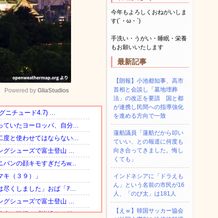
今年もよろしくおねがいしま
す(´・ω・`)
手洗い・うがい・睡眠・栄養
もお願いいたします
最新記事
【朗報】小池都知事、高市
首相と会談し「墓地埋葬
Powered by 
GliaStudios
法」の改正を要請 国と都
が連携し民間への指導強化
を進める方向で一致
Mute
蓮舫議員「蓮舫だから叩い
ていい、との報道に何度も
向き合ってきました。悔し
くても」
インドネシアに「ドラえも
ん」という名前の市民が16
人、「のび太」は181人
【えｗ】韓国サッカー協会