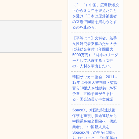
（ ´_ゝ`）中国、広島原爆投
下から８１年を迎えたこと
を受け「日本は原爆被害者
の立場で同情を買おうとす
るのを止めろ」
【平等は？】文科省、若手
女性研究者支援のため大学
に補助金交付（年間最大
5000万円）「将来のリーダ
ーとして活躍する（女性
の）人材を輩出したい」
韓国サッカー協会 2011～
12年に外国人審判員・監督
官ら10数人を性接待（W杯
予選、五輪予選が含まれ
る）国会議員が事実確認
SpaceX、米国防関連技術
保護を重視し供給連鎖から
中国系を完全排除へ 供給
業者に「中国籍人員を
SpaceX向けの生産に関わ
らせないこと」「中国製の