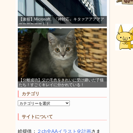
【速報】Microsoft、『神対応』キタァアアアアア
ーーーーーー！！
【分離成功】父の毛色をきれいに受け継いだ子猫
たち！すごくキレイに分かれている！
カテゴリ
サイトについて
絵提供：
２ch全AAイラスト化計画
さま