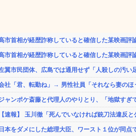
高市首相が経歴詐称していると確信した某映画評論
高市首相が経歴詐称していると確信した某映画評論
左翼市民団体、広島では通用せず「人殺しの汚い足
会社「君、転勤ね」→ 男性社員「それなら妻のほう
ジャンポケ斎藤と代理人のやりとり、「地獄すぎて
【速報】 玉川徹「死んでいなければ銃刀法違反と公
日本をダメにした総理大臣、ワースト１位が同点