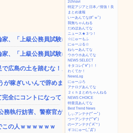
2chnavi
特定アジアと日本／情強！良
まとめ速報
いーあんてな(#ﾟｗﾟ)
我無ちゃんねる
だめぽあんてな
ニュース★３つ！
家、「上級公務員試験に合...
☆にゅーもふ
にゅーぷる☆
ねらーあんてな
家、「上級公務員試験に合...
ウホウホあんてな
NEWS SELECT
キタコレ(ﾟ∀ﾟ)！！
で広島の土を踏むな！」→...
わくてか！
NewsLog
が稼ぎいいんで辞めます...
にゅーぷろ
アナログあんてな
２ｃｈまとめちゃんねる
完全にコントになってる…...
NEWS CHOICE
特亜流あんてな
Best Trend News
務執行妨害、警察官が事...
しぃアンテナ(*ﾟーﾟ)
つーアンテナ(*ﾟ∀ﾟ)
のーアンテナ(ﾟAﾟ* )
でこの人ｗｗｗｗｗｗ
ギコにゅー(,,ﾟДﾟ)