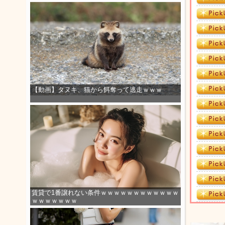
【動画】タヌキ、猫から餌奪って逃走ｗｗｗ
賃貸で1番譲れない条件ｗｗｗｗｗｗｗｗｗｗｗｗ
ｗｗｗｗｗｗｗ