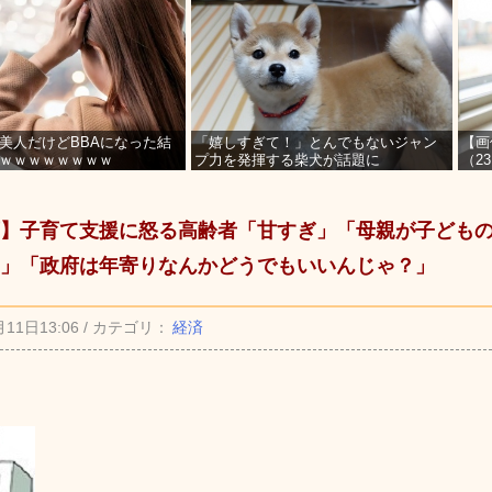
美人だけどBBAになった結
「嬉しすぎて！」とんでもないジャン
【画
ｗｗｗｗｗｗｗｗ
プ力を発揮する柴犬が話題に
（2
を募
】子育て支援に怒る高齢者「甘すぎ」「母親が子ども
」「政府は年寄りなんかどうでもいいんじゃ？」
月11日13:06 / カテゴリ：
経済