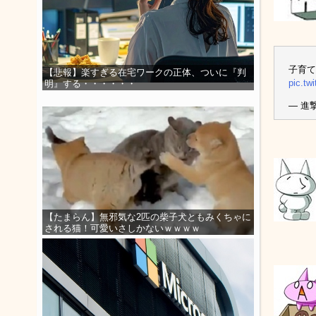
子育て
【悲報】楽すぎる在宅ワークの正体、ついに『判
pic.tw
明』する・・・・・・
— 進撃の
【たまらん】無邪気な2匹の柴子犬ともみくちゃに
される猫！可愛いさしかないｗｗｗｗ