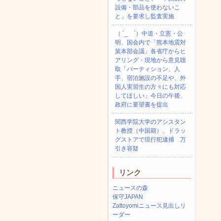
ょ
設備・部品を使わないこ
と」を要求し監査実施
（ ´_ゝ`）中道・立憲・公
明、国会内で「熊本地震対
策本部会議」各省庁からヒ
アリング・現地から意見聴
取「パーティション、人
手、宿泊施設の不足や、外
国人実習生の方々にも対応
してほしい」今日の午後、
政府に要望書を提出
関西学院大学のアシスタン
ト教授（中国籍）、ドラッ
グストアで現行犯逮捕 万
引き容疑
リンク
ニュースの森
保守JAPAN
Zattoyomiニュース見出しリ
ーダー