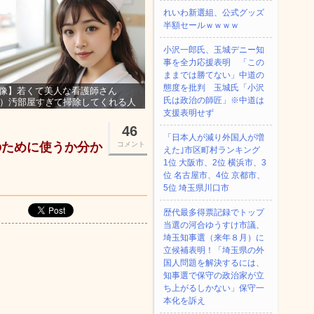
れいわ新選組、公式グッズ
半額セールｗｗｗｗ
小沢一郎氏、玉城デニー知
事を全力応援表明 「この
ままでは勝てない」中道の
態度を批判 玉城氏「小沢
像】若くて美人な看護師さん
氏は政治の師匠」※中道は
3）汚部屋すぎて掃除してくれる人
集ｗｗｗ
支援表明せず
46
「日本人が減り外国人が増
のために使うか分か
コメント
えた｣市区町村ランキング
1位 大阪市、2位 横浜市、3
位 名古屋市、4位 京都市、
5位 埼玉県川口市
歴代最多得票記録でトップ
当選の河合ゆうすけ市議、
埼玉知事選（来年８月）に
立候補表明！「埼玉県の外
国人問題を解決するには、
知事選で保守の政治家が立
ち上がるしかない」保守一
本化を訴え