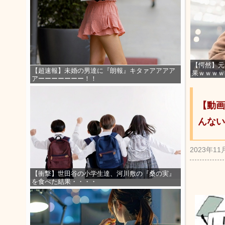
【愕然】元
【超速報】未婚の男達に『朗報』キタァアアアア
果ｗｗｗｗ
アーーーーーーー！！
【動画
んない
2023年11
【衝撃】世田谷の小学生達、河川敷の『桑の実』
を食べた結果・・・・