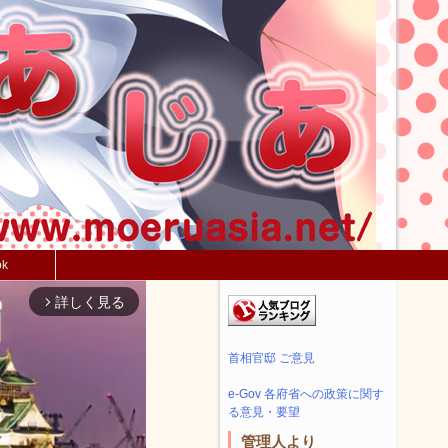
ok
詳しく見る
arrow_forward_ios
首相官邸 ご意見
e-Gov 各府省への政策に関す
る意見・要望
管理人より