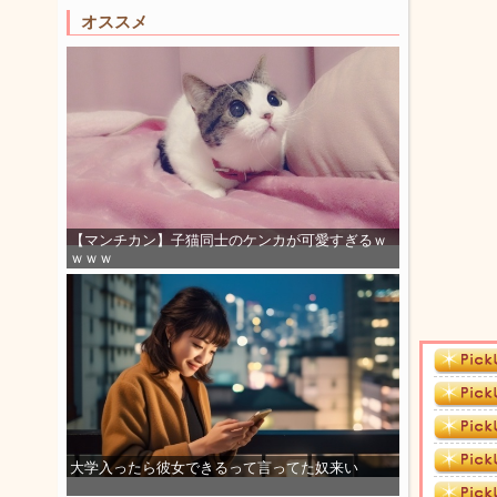
オススメ
【マンチカン】子猫同士のケンカが可愛すぎるｗ
ｗｗｗ
大学入ったら彼女できるって言ってた奴来い