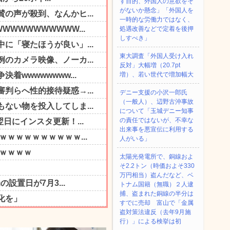
す目的、外国人の意欲をそ
がないか懸念」「外国人を
一時的な労働力ではなく、
処遇改善などで定着を後押
しすべき」
東大調査「外国人受け入れ
反対」大幅増（20.7pt
増）、若い世代で増加幅大
デニー支援の小沢一郎氏
（一般人）、辺野古沖事故
について「玉城デニー知事
の責任ではないが、不幸な
出来事を悪宣伝に利用する
人がいる」
太陽光発電所で、銅線およ
そ2.2トン（時価およそ330
万円相当）盗んだなど、ベ
トナム国籍（無職）２人逮
捕、盗まれた銅線の半分は
すでに売却 富山で「金属
盗対策法違反（去年9月施
行）」による検挙は初