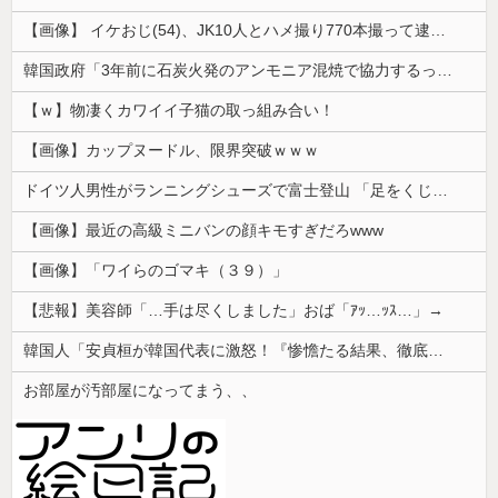
【画像】 イケおじ(54)、JK10人とハメ撮り770本撮って逮捕ｗｗｗｗｗｗｗ
韓国政府「3年前に石炭火発のアンモニア混焼で協力するっていったけどあれ取りやめな。政権変わったし」……韓国とまともな協力ができない理由、これなんですよね
【ｗ】物凄くカワイイ子猫の取っ組み合い！
【画像】カップヌードル、限界突破ｗｗｗ
ドイツ人男性がランニングシューズで富士登山 「足をくじいて動けない」
【画像】最近の高級ミニバンの顔キモすぎだろwww
【画像】「ワイらのゴマキ（３９）」
【悲報】美容師「…手は尽くしました」おば「ｱｯ…ｯｽ…」→
韓国人「安貞桓が韓国代表に激怒！『惨憺たる結果、徹底的な刷新が必要だ』と監督や協会を痛烈批判」
お部屋が汚部屋になってまう、、