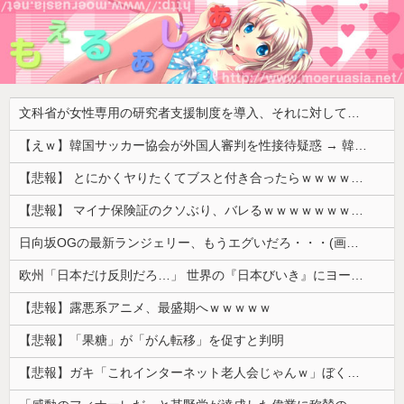
文科省が女性専用の研究者支援制度を導入、それに対して子育て負担に苦しむ若手男性研究者は……
【えｗ】韓国サッカー協会が外国人審判を性接待疑惑 → 韓国ネットに動揺広がる「信じられない」「要求した外国人審判もおかしい」「韓国以外の国にも要求しているのでは」
【悲報】 とにかくヤりたくてブスと付き合ったらｗｗｗｗｗｗｗｗｗｗｗｗｗｗｗ
【悲報】 マイナ保険証のクソぶり、バレるｗｗｗｗｗｗｗｗｗ
日向坂OGの最新ランジェリー、もうエグいだろ・・・(画像どーん)
欧州「日本だけ反則だろ…」 世界の『日本びいき』にヨーロッパ全土から不満の声
【悲報】露悪系アニメ、最盛期へｗｗｗｗｗ
【悲報】「果糖」が「がん転移」を促すと判明
【悲報】ガキ「これインターネット老人会じゃんｗ」ぼく「どれどれ…」ガキ「ニコニコ！らきすた！ボカロ！」ぼく「はぁ…」