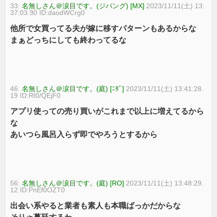
33:
名無しさん＠涙目です。(ジパング) [MX]
2023/11/11(土) 13:
37:03.90 ID:daodWCrg0
他所で女買ってる夫が嫁に移すパターンもあるからな
まぁどっちにしても終わってるな
46:
名無しさん＠涙目です。(庭) [ﾆﾀﾞ]
2023/11/11(土) 13:41:28.
19 ID:Rt0/QEjF0
アプリ使っての売り買いがこれまで以上に増えてるから
な
あいつら風呂入らず即でやろうとするから
56:
名無しさん＠涙目です。(庭) [RO]
2023/11/11(土) 13:48:29.
12 ID:PnEf0OZT0
出会い系やると業者も素人も本職ばっかだからな