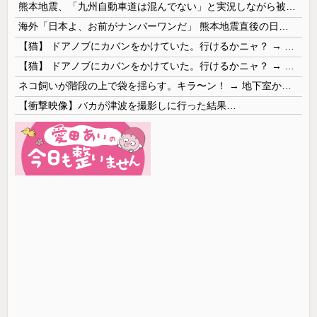
熊本地震、「九州自動車道は混んでない」と実況しながら被災地へ向かう有名アナなどに批判殺到 全国紙記者「最新の状況をいち早く伝えることは報道機関としての責務」「情報を取り上げることには大きな意義がある」
海外「日本よ、お前がナンバーワンだ」 熊本地震直後の日本の対応のスピードに世界が衝撃
【猫】 ドアノブにカバンをかけていた。行けるかニャ？ → 猫はこうなります…
【猫】 ドアノブにカバンをかけていた。行けるかニャ？ → 猫はこうなります…
ネコ飼いが階段の上で袋を揺らす。キラ〜ン！ → 地下室からヤツが現れる…
【衝撃映像】バカが津波を撮影しに行った結果…