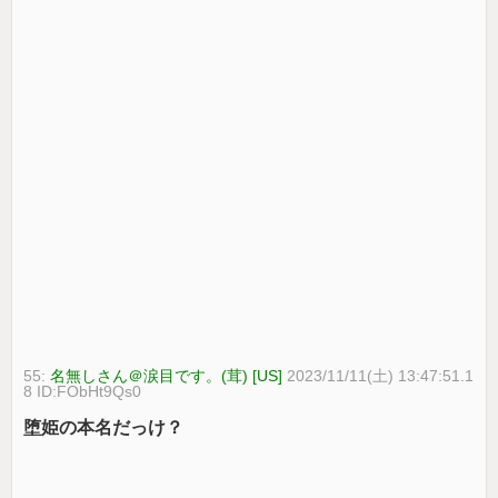
55:
名無しさん＠涙目です。(茸) [US]
2023/11/11(土) 13:47:51.1
8 ID:FObHt9Qs0
堕姫の本名だっけ？