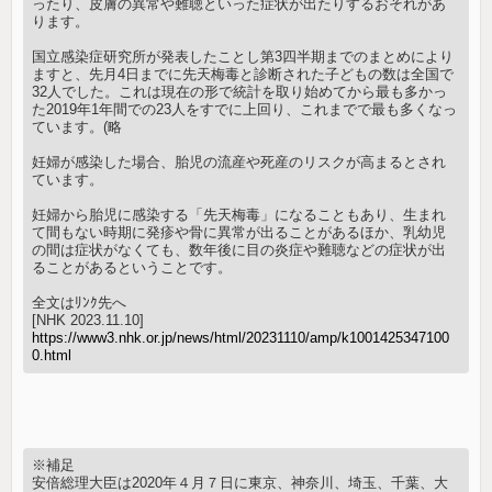
ったり、皮膚の異常や難聴といった症状が出たりするおそれがあ
ります。
国立感染症研究所が発表したことし第3四半期までのまとめにより
ますと、先月4日までに先天梅毒と診断された子どもの数は全国で
32人でした。これは現在の形で統計を取り始めてから最も多かっ
た2019年1年間での23人をすでに上回り、これまでで最も多くなっ
ています。(略
妊婦が感染した場合、胎児の流産や死産のリスクが高まるとされ
ています。
妊婦から胎児に感染する「先天梅毒」になることもあり、生まれ
て間もない時期に発疹や骨に異常が出ることがあるほか、乳幼児
の間は症状がなくても、数年後に目の炎症や難聴などの症状が出
ることがあるということです。
全文はﾘﾝｸ先へ
[NHK 2023.11.10]
https://www3.nhk.or.jp/news/html/20231110/amp/k1001425347100
0.html
※補足
安倍総理大臣は2020年４月７日に東京、神奈川、埼玉、千葉、大