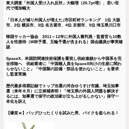
東大調査「外国人受け入れ反対」大幅増（20.7pt増）、若い世
代で増加幅大
「日本人が減り外国人が増えた｣市区町村ランキング 1位 大阪
市、2位 横浜市、3位 名古屋市、4位 京都市、5位 埼玉県川口市
韓国サッカー協会 2011～12年に外国人審判員・監督官ら10数
人を性接待（W杯予選、五輪予選が含まれる）国会議員が事実確
認
SpaceX、米国防関連技術保護を重視し供給連鎖から中国系を完
全排除へ 供給業者に「中国籍人員をSpaceX向けの生産に関わ
らせないこと」「中国製の設備・部品を使わないこと」を要求
し監査実施
歴代最多得票記録でトップ当選の河合ゆうすけ市議、埼玉知事
選（来年８月）に立候補表明！「埼玉県の外国人問題を解決す
るには、知事選で保守の政治家が立ち上がるしかない」保守一
本化を訴え
【爆笑ｗ】バッグひったくりを試みた男、バイクを盗られる！