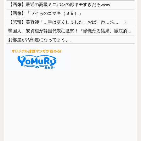
【画像】最近の高級ミニバンの顔キモすぎだろwww
【画像】「ワイらのゴマキ（３９）」
【悲報】美容師「…手は尽くしました」おば「ｱｯ…ｯｽ…」→
韓国人「安貞桓が韓国代表に激怒！『惨憺たる結果、徹底的な刷新が必要だ』と監督や協会を痛烈批判」
お部屋が汚部屋になってまう、、