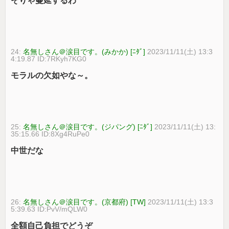
そりゃ蔓延するわ
24:
名無しさん＠涙目です。(みかか) [ﾆﾀﾞ]
2023/11/11(土) 13:3
4:19.87 ID:7RKyh7KG0
モラルの欠如やな～。
25:
名無しさん＠涙目です。(ジパング) [ﾆﾀﾞ]
2023/11/11(土) 13:
35:15.66 ID:8Xg4RuPe0
中世だな
26:
名無しさん＠涙目です。(京都府) [TW]
2023/11/11(土) 13:3
5:39.63 ID:PvV/mQLW0
全額自己負担でどうぞ