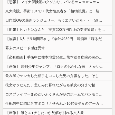
【悲報】 マイナ保険証のクソぶり、バレるｗｗｗｗｗｗｗｗｗ
京大病院、手術ミスで50代女性患者を「植物状態」に 脳腫瘍摘出手術で腫瘍の無い部位を摘出してしまう
日向坂OGの最新ランジェリー、もうエグいだろ・・・(画像どーん)
【朗報】ヒカキンなんと「実質200万円以上の支援物資」を寄付してしまう
【物議】6人で長時間滞在して会計4939円 居酒屋「喋るだけなら公園に行って」
幕末のスピード感は異常
【必見動画】手術中に熊本地震発生…熊本総合病院の例のカメラ映像、ノーカットver.が公開される
【画像】 週刊少年ジャンプ、「ロクのおかしな家」とかいう微妙な漫画を巻頭カラーにしたせいで100万部切る
飲み屋でケンカした相手をコロした男の弁護をした。そして数年後、因果応報を思わせる出来事が…
彼女がタヒんだ。悲しみに暮れながらも彼女の分まで精一杯生きようと誓った。だが実は生きていた！突撃するとふっくらした顔で大きなお腹を抱えて...
コスプレイヤーまめだいふくさんが駅のホームでパンモロ事故
生配信中に猫に乳首ポロリさせられた10代美少女のアーカイブ、500万再生越えｗｗｗ
【画像】 誰とエ●チしたいか見解が別れる六人衆