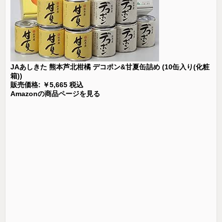
JAあしきた 熊本芦北柑橘 デコポン&甘夏缶詰め (10缶入り(化粧
箱))
販売価格: ￥5,665 税込
Amazonの商品ページを見る