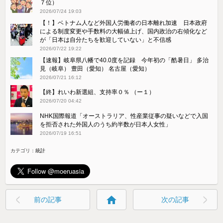
７位）
2026/07/24 19:03
【！】ベトナム人など外国人労働者の日本離れ加速 日本政府
による制度変更や手数料の大幅値上げ、国内政治の右傾化など
が「日本は自分たちを歓迎していない」と不信感
2026/07/22 19:22
【速報】岐阜県八幡で40.0度を記録 今年初の「酷暑日」 多治
見（岐阜） 豊田（愛知） 名古屋（愛知）
2026/07/21 16:12
【終】れいわ新選組、支持率０％ （ー１）
2026/07/20 04:42
NHK国際報道「オーストラリア、性産業従事の疑いなどで入国
を拒否された外国人のうち約半数が日本人女性」
2026/07/19 16:51
カテゴリ：
統計
home
前の記事
次の記事