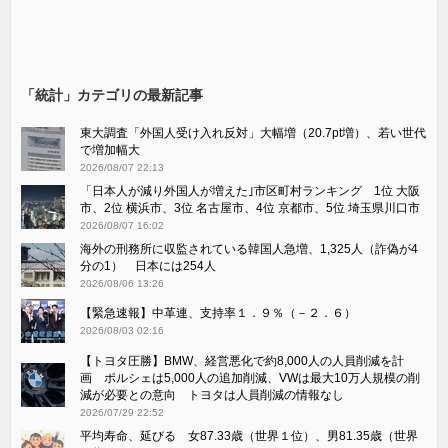
「統計」カテゴリの最新記事
東大調査「外国人受け入れ反対」大幅増（20.7pt増）、若い世代
で増加幅大
2026/08/07 22:13
「日本人が減り外国人が増えた｣市区町村ランキング 1位 大阪
市、2位 横浜市、3位 名古屋市、4位 京都市、5位 埼玉県川口市
2026/08/07 16:02
海外の刑務所に収監されている韓国人急増、1,325人（詐偽が4
分の1） 日本には254人
2026/08/06 13:26
【緊急速報】中革連、支持率１．９％（－２．６）
2026/08/03 02:16
【トヨタ圧勝】BMW、経営悪化で約8,000人の人員削減を計
画 ポルシェは5,000人の追加削減、VWは最大10万人規模の削
減が必要との意向 トヨタは人員削減の情報なし
2026/07/29 22:52
平均寿命、延びる 女87.33歳（世界１位）、男81.35歳（世界