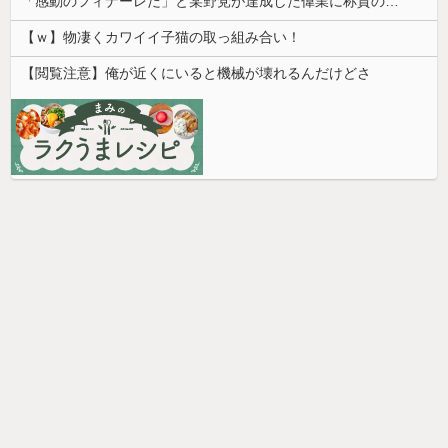
「感動のフィナーレだ」と某野党が達成した偉業に称賛の声が殺到、なんかヒーロー番組の最終回を見ているような気分に……
【ｗ】物凄くカワイイ子猫の取っ組み合い！
【閲覧注意】俺が近くにいると機械が壊れるんだけどさ