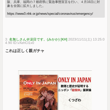
阪、兵庫、福岡の７都府県に緊急事態宣言を行い、４月16日に対
象を全国に拡大しました。
https://www3.nhk.or.jp/news/special/coronavirus/emergency/
3:
名無しさん＠涙目です。(みかか) [KH]
2023/11/11(土) 13:25:0
4.90 ID:vXehCl1x0
これは正しく親ガチャ