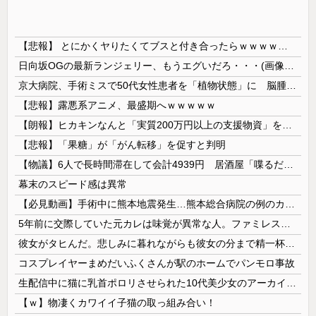
【悲報】 とにかくヤりたくてブスと付き合ったらｗｗｗｗｗｗｗｗｗｗｗｗｗｗｗ
日向坂OGの最新ランジェリー、もうエグいだろ・・・(画像どーん)
京大病院、手術ミスで50代女性患者を「植物状態」に 脳腫瘍摘出手術で腫瘍の無い部位を摘出してしまう
【悲報】露悪系アニメ、最盛期へｗｗｗｗｗ
【朗報】ヒカキンなんと「実質200万円以上の支援物資」を寄付してしまう
【悲報】「果糖」が「がん転移」を促すと判明
【物議】6人で長時間滞在して会計4939円 居酒屋「喋るだけなら公園に行って」
幕末のスピード感は異常
【必見動画】手術中に熊本地震発生…熊本総合病院の例のカメラ映像、ノーカットver.が公開される
5年前に交際していた元カレは味覚が異常な人。ファミレスへ行くと備え付けの醤油をジャボジャボ入れてサイゼのミラノ風ドリアには醤油を3秒くらいかけていた。おやつはアンチョビ
彼女がタヒんだ。悲しみに暮れながらも彼女の分まで精一杯生きようと誓った。だが実は生きていた！突撃するとふっくらした顔で大きなお腹を抱えて...
コスプレイヤーまめだいふくさんが駅のホームでパンモロ事故
生配信中に猫に乳首ポロリさせられた10代美少女のアーカイブ、500万再生越えｗｗｗ
【ｗ】物凄くカワイイ子猫の取っ組み合い！