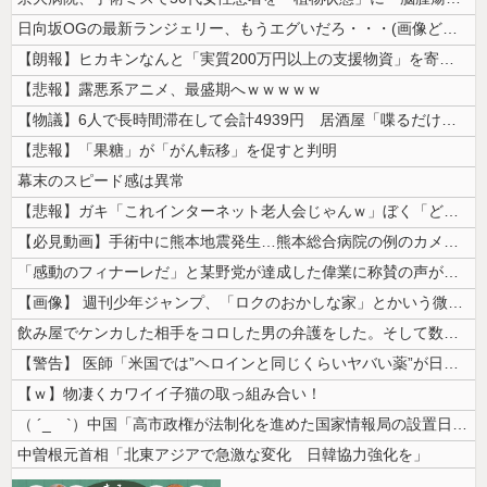
日向坂OGの最新ランジェリー、もうエグいだろ・・・(画像どーん)
【朗報】ヒカキンなんと「実質200万円以上の支援物資」を寄付してしまう
【悲報】露悪系アニメ、最盛期へｗｗｗｗｗ
【物議】6人で長時間滞在して会計4939円 居酒屋「喋るだけなら公園に...
【悲報】「果糖」が「がん転移」を促すと判明
幕末のスピード感は異常
【悲報】ガキ「これインターネット老人会じゃんｗ」ぼく「どれどれ…」ガキ...
【必見動画】手術中に熊本地震発生…熊本総合病院の例のカメラ映像、ノーカ...
「感動のフィナーレだ」と某野党が達成した偉業に称賛の声が殺到、なんかヒ...
【画像】 週刊少年ジャンプ、「ロクのおかしな家」とかいう微妙な漫画を巻...
飲み屋でケンカした相手をコロした男の弁護をした。そして数年後、因果応報...
【警告】 医師「米国では”ヘロインと同じくらいヤバい薬”が日本では平気...
【ｗ】物凄くカワイイ子猫の取っ組み合い！
（ ´_ゝ`）中国「高市政権が法制化を進めた国家情報局の設置日が7月3...
中曽根元首相「北東アジアで急激な変化 日韓協力強化を」