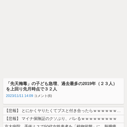
「先天梅毒」の子ども急増、過去最多の2019年（２３人）
を上回り先月時点で３２人
2023/11/11 14:09
コメント(6)
【悲報】 とにかくヤりたくてブスと付き合ったらｗｗｗｗｗｗｗｗｗｗｗｗ...
【悲報】 マイナ保険証のクソぶり、バレるｗｗｗｗｗｗｗｗｗ
京大病院、手術ミスで50代女性患者を「植物状態」に 脳腫瘍摘出手術で腫...