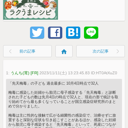
home
前の記事
次の記事
1:
うんち(茸) [FR]
2023/11/11(土) 13:23:45.83 ID:HT0AtXuZ0
「先天梅毒」の子ども 過去最多に 10月4日時点で32人
梅毒に感染した妊婦から胎児に母子感染する「先天梅毒」と診断
された子どもの数は先月4日の時点で32人と、現在の形で統計を取
り始めてから最も多くなっていることが国立感染症研究所のまと
めで分かりました。
梅毒は主に性的な接触で広がる細菌性の感染症で、治療せずに放
置すると深刻な症状を引き起こすことがあるほか、感染した妊婦
から胎児に母子感染すると「先天梅毒」といって、死産につなが