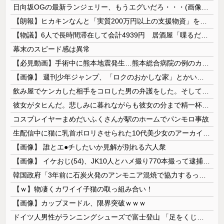
日向坂OGの最新ランジェリー、もうエグいだろ・・・(画像どーん)
【朗報】ヒカキンなんと「実質200万円以上の支援物資」を寄付してしまう
【物議】6人で長時間滞在して会計4939円 居酒屋「喋るだけなら公園に行って」
幕末のスピード感は異常
【必見動画】手術中に熊本地震発生…熊本総合病院の例のカメラ映像、ノーカットver.が公開される
【画像】 週刊少年ジャンプ、「ロクのおかしな家」とかいう微妙な漫画を巻頭カラーにしたせいで100万部切る
飲み屋でケンカした相手をコロした男の弁護をした。そして数年後、因果応報を思わせる出来事が…
彼女がタヒんだ。悲しみに暮れながらも彼女の分まで精一杯生きようと誓った。だが実は生きていた！突撃するとふっくらした顔で大きなお腹を抱えて...
コスプレイヤーまめだいふくさんが駅のホームでパンモロ事故
生配信中に猫に乳首ポロリさせられた10代美少女のアーカイブ、500万再生越えｗｗｗ
【画像】 誰とエ●チしたいか見解が別れる六人衆
【画像】 イケおじ(54)、JK10人とハメ撮り770本撮って逮捕ｗｗｗｗｗｗｗ
韓国政府「3年前に石炭火発のアンモニア混焼で協力するっていったけどあれ取りやめな。政権変わったし」……韓国とまともな協力ができない理由、これなんですよね
【ｗ】物凄くカワイイ子猫の取っ組み合い！
【画像】カップヌードル、限界突破ｗｗｗ
ドイツ人男性がランニングシューズで富士登山 「足をくじいて動けない」