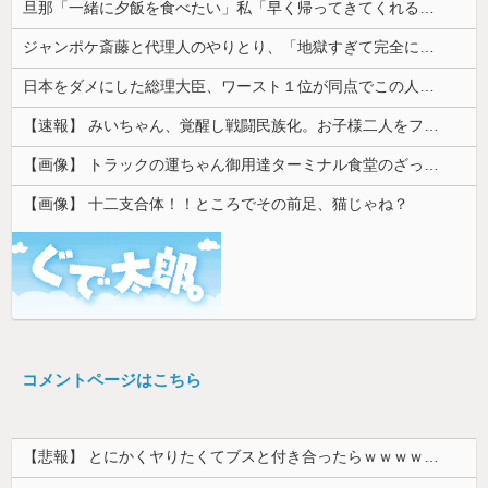
旦那「一緒に夕飯を食べたい」私「早く帰ってきてくれるの？」旦那「そうじゃないんだ」→続いた言葉に思わず絶句して…
ジャンポケ斎藤と代理人のやりとり、「地獄すぎて完全にコントになってる……」と衝撃を受ける人が続出中
日本をダメにした総理大臣、ワースト１位が同点でこの人ｗｗｗｗｗｗ
【速報】 みいちゃん、覚醒し戦闘民族化。お子様二人をフルボッコにしてしまう
【画像】 トラックの運ちゃん御用達ターミナル食堂のざっかけないオムライスｗｗｗｗｗｗｗｗｗｗ
【画像】 十二支合体！！ところでその前足、猫じゃね？
コメントページはこちら
【悲報】 とにかくヤりたくてブスと付き合ったらｗｗｗｗｗｗｗｗｗｗｗｗｗｗｗ