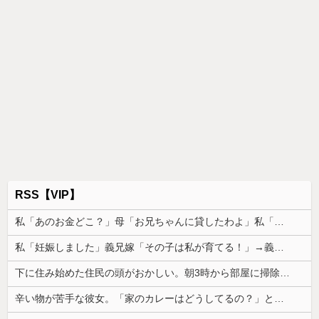
RSS【VIP】
私「あのお金どこ？」母「お兄ちゃんに貸したわよ」私「勝手に？」→昔から続く兄だけ特別扱いに限界がきて…
私「妊娠しました」義兄嫁「その子は私が育てる！」→義妹の子を育ててきた私にまさかの要求をしてきて…
下に住み始めた住民の頭がおかしい。朝3時から部屋に掃除機をかける音が響く・・・
辛い物が苦手な彼女。「家のカレーはどうしてるの？」と聞いたら、冷めてしまう返事が...