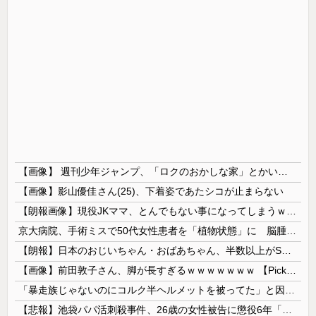
【画像】 週刊少年ジャンプ、「ロクのおかしな家」とかいう微妙な漫画を巻頭カラーにしたせいで100万部切る
【画像】影山優佳さん(25)、下着姿であたシコが止まらない
【朗報画像】現役JKママ、とんでもない事になってしまうｗｗｗｗｗｗｗｗｗｗｗｗ 【Pickup07091604】
京大病院、手術ミスで50代女性患者を「植物状態」に 脳腫瘍摘出手術で腫瘍の無い部位を摘出してしまう
【朗報】日本のおじいちゃん・おばあちゃん、半数以上がSNSを使いこなしていたｗｗｗｗｗ
【画像】前田敦子さん、脚が長すぎるｗｗｗｗｗｗｗ 【Pickup07091615】
「暴走族じゃないのにコルク半ヘルメットを被ってた」と因縁つけて暴行 少年らと父親(37)逮捕
【悲報】池袋パパ活刺殺事件、26歳の女性被告に懲役6年「司法の女割」批判が紛糾 → ﾈｯﾄ「ジャンポケ斎藤の罪より軽くて草」ｗｗｗｗｗｗｗｗｗｗ...