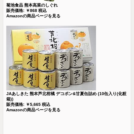
菊池食品 熊本高菜のしぐれ
販売価格: ￥868 税込
Amazonの商品ページを見る
JAあしきた 熊本芦北柑橘 デコポン&甘夏缶詰め (10缶入り(化粧
箱))
販売価格: ￥5,665 税込
Amazonの商品ページを見る