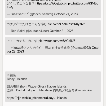
どうしてこうなる？
https://t.co/WCqtq6cbrj
pic.twitter.com/KK45p
flw4j
— "usa"san✩.*˚ (@cocousamimi)
October 21, 2023
カナダ在住だけどこんな感じ
pic.twitter.com/psYK0y7i2r
— Ren Sakai (@surface4user)
October 21, 2023
アメリカでもこれです
pic.twitter.com/fw3AGl66f8
— mkawa@アメリカ在住 褒める社会推進派 (@tomas9922)
Octo
ber 22, 2023
※補足
Diaoyu Islands
別の表記 (from Wade–Giles) Tiaoyu Islands
語源 Partial calque of Mandarin 釣魚島／钓鱼岛 (Diàoyúdǎo).
https://ejje.weblio.jp/content/diaoyu+islands