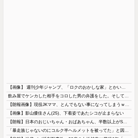
【画像】 週刊少年ジャンプ、「ロクのおかしな家」とかいう微妙な漫画を巻頭カラーにしたせいで100万部切る
飲み屋でケンカした相手をコロした男の弁護をした。そして数年後、因果応報を思わせる出来事が…
【朗報画像】現役JKママ、とんでもない事になってしまうｗｗｗｗｗｗｗｗｗｗｗｗ 【Pickup07091604】
【画像】影山優佳さん(25)、下着姿であたシコが止まらない
【朗報】日本のおじいちゃん・おばあちゃん、半数以上がSNSを使いこなしていたｗｗｗｗｗ
「暴走族じゃないのにコルク半ヘルメットを被ってた」と因縁つけて暴行 少年らと父親(37)逮捕