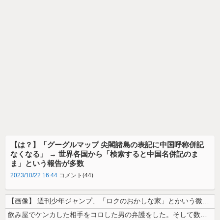
【は？】「グーグルマップ 尖閣諸島の表記に中国呼称併記
なくなる」 → 世界各国から「検索すると中国名併記のま
ま」という報告が多数
2023/10/22 16:44
コメント(44)
【画像】 週刊少年ジャンプ、「ロクのおかしな家」とかいう微妙な漫画を巻...
飲み屋でケンカした相手をコロした男の弁護をした。そして数年後、因果応報...