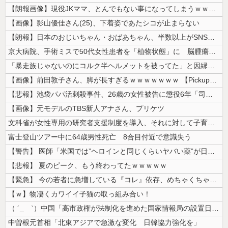
【朗報画像】現役JKママ、とんでもない事になってしまうｗｗｗｗｗｗｗｗ...
【画像】影山優佳さん(25)、下着姿であたシコが止まらない
【朗報】日本のおじいちゃん・おばあちゃん、半数以上がSNSを使いこなし...
京大病院、手術ミスで50代女性患者を「植物状態」に 脳腫瘍摘出手術で腫...
「暴走族じゃないのにコルク半ヘルメットを被ってた」と因縁つけて暴行 少...
【画像】前田敦子さん、脚が長すぎるｗｗｗｗｗｗｗ 【Pickup070...
【悲報】池袋パパ活刺殺事件、26歳の女性被告に懲役6年「司法の女割」批...
【画像】元モデルのTBS新人アナさん、プリケツ
文科省が女性専用の研究者支援制度を導入、それに対して子育て負担に苦しむ...
富士登山ツアー中に64歳男性死亡 8合目付近で意識失う
【警告】 医師「米国では”ヘロインと同じくらいヤバい薬”が日本では平気...
【悲報】 夏のピーク、もう終わってたｗｗｗｗｗ
【緊急】 今の若者に急増している『コレ』依存、めちゃくちゃ深刻な模様w...
【ｗ】物凄くカワイイ子猫の取っ組み合い！
（ ´_ゝ`）中国「高市政権が法制化を進めた国家情報局の設置日が7月3...
中曽根元首相「北東アジアで急激な変化 日韓協力強化を」