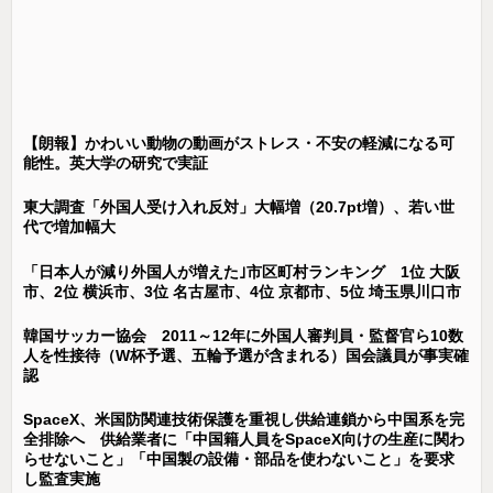
【朗報】かわいい動物の動画がストレス・不安の軽減になる可
能性。英大学の研究で実証
東大調査「外国人受け入れ反対」大幅増（20.7pt増）、若い世
代で増加幅大
「日本人が減り外国人が増えた｣市区町村ランキング 1位 大阪
市、2位 横浜市、3位 名古屋市、4位 京都市、5位 埼玉県川口市
韓国サッカー協会 2011～12年に外国人審判員・監督官ら10数
人を性接待（W杯予選、五輪予選が含まれる）国会議員が事実確
認
SpaceX、米国防関連技術保護を重視し供給連鎖から中国系を完
全排除へ 供給業者に「中国籍人員をSpaceX向けの生産に関わ
らせないこと」「中国製の設備・部品を使わないこと」を要求
し監査実施