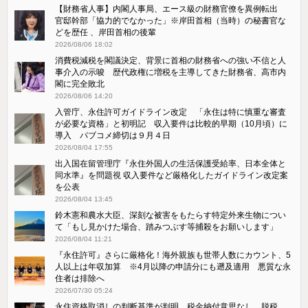
【財務省人事】内閣人事局、エース級の財務官僚を異例転出
官邸幹部「協力的でなかった」※岸田首相（当時）の秘書官な
どを歴任 、岸田首相の後輩
2026/08/06 18:02
消費税減税を閣議決定、背景に首相の財務省への強い不信と人
事介入の示唆 歴代政権に増税を主導してきた財務省、高市内
閣に完全敗北
2026/08/06 14:20
入管庁、永住許可ガイドライン改定 「永住は特に慎重な審査
が必要な資格」と初明記 収入要件は比較的早期（10月頃）に
導入 パブコメ締切は９月４日
2026/08/04 17:55
出入国在留管理庁『永住外国人の生活保護受給率、日本全体と
同水準』を問題視 収入要件など厳格化したガイドライン改定案
を公表
2026/08/04 13:45
鈴木憲和農水大臣、深刻な被害をもたらす特定外来生物につい
て「もし見かけた場合、踏みつぶす等捕殺をお願いします」
2026/08/04 11:21
『永住許可』さらに厳格化！海外親族も世帯人数にカウント、5
人以上は年収加算 ※4月以降の申請分にも遡及適用 悪質な永
住者は排除へ
2026/07/30 05:24
永住資格取消しの判断基準が判明 税金納付意思なし、脱税、