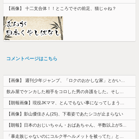
【画像】 十二支合体！！ところでその前足、猫じゃね？
コメントページはこちら
【画像】 週刊少年ジャンプ、「ロクのおかしな家」とかいう微妙な漫画を巻頭カラーにしたせいで100万部切る
飲み屋でケンカした相手をコロした男の弁護をした。そして数年後、因果応報を思わせる出来事が…
【朗報画像】現役JKママ、とんでもない事になってしまうｗｗｗｗｗｗｗｗｗｗｗｗ 【Pickup07091604】
【画像】影山優佳さん(25)、下着姿であたシコが止まらない
【朗報】日本のおじいちゃん・おばあちゃん、半数以上がSNSを使いこなしていたｗｗｗｗｗ
「暴走族じゃないのにコルク半ヘルメットを被ってた」と因縁つけて暴行 少年らと父親(37)逮捕