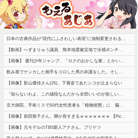
日本の古典作品が”現代にふさわしい表現”に強制変更される事態が進行中、今の価値観に照らせば……
【動画】へずまりゅう議員、熊本地震被災地で冷感ポンチョ配布 → 被災民の衝撃の反応がコチラ → ｗｗｗｗｗｗｗｗｗｗｗｗｗｗｗｗ
【画像】 週刊少年ジャンプ、「ロクのおかしな家」とかいう微妙な漫画を巻頭カラーにしたせいで100万部切る
飲み屋でケンカした相手をコロした男の弁護をした。そして数年後、因果応報を思わせる出来事が…
【画像】影山優佳さん(25)、下着姿であたシコが止まらない
「知らないわよ、この値段なんだから全部いいのが欲しいの」イチゴ売り場で言い返された話
京大病院、手術ミスで50代女性患者を「植物状態」に 脳腫瘍摘出手術で腫瘍の無い部位を摘出してしまう
【画像】前田敦子さん、脚が長すぎるｗｗｗｗｗｗｗ 【Pickup07091615】
【画像】元モデルのTBS新人アナさん、プリケツ