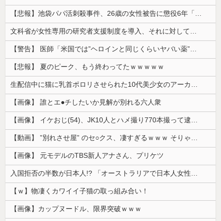
【悲報】池袋パパ活刺殺事件、26歳の女性被告に懲役6年「司法の女割」批判が紛糾 → ﾈｯﾄ「ジャンポケ斎藤の罪より軽くて草」ｗｗｗｗｗｗｗｗｗｗ...
文科省が女性専用の研究者支援制度を導入、それに対して子育て負担に苦しむ若手男性研究者は……
【警告】 医師「米国では”ヘロインと同じくらいヤバい薬”が日本では平気で処方されてる」
【悲報】 夏のピーク、もう終わってたｗｗｗｗｗ
生配信中に猫に乳首ポロリさせられた10代美少女のアーカイブ、500万再生越えｗｗｗ
【画像】 誰とエ●チしたいか見解が別れる六人衆
【画像】 イケおじ(54)、JK10人とハメ撮り770本撮って逮捕ｗｗｗｗｗｗｗ
【動画】 ”別れさせ屋” のセ○クス、凄すぎるｗｗｗ そりゃ肉便器に堕ちるわｗｗｗ
【画像】 元モデルのTBS新人アナさん、プリケツ
入国拒否の半数が日本人!? 「オーストラリアで日本人女性が売春」
【ｗ】物凄くカワイイ子猫の取っ組み合い！
【画像】カップヌードル、限界突破ｗｗｗ