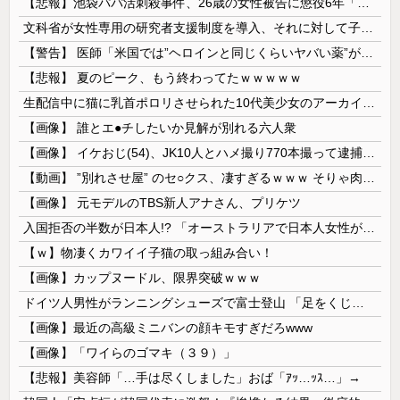
【悲報】池袋パパ活刺殺事件、26歳の女性被告に懲役6年「司法の女割」批判が紛糾 → ﾈｯﾄ「ジャンポケ斎藤の罪より軽くて草」ｗｗｗｗｗｗｗｗｗｗ...
文科省が女性専用の研究者支援制度を導入、それに対して子育て負担に苦しむ若手男性研究者は……
【警告】 医師「米国では”ヘロインと同じくらいヤバい薬”が日本では平気で処方されてる」
【悲報】 夏のピーク、もう終わってたｗｗｗｗｗ
生配信中に猫に乳首ポロリさせられた10代美少女のアーカイブ、500万再生越えｗｗｗ
【画像】 誰とエ●チしたいか見解が別れる六人衆
【画像】 イケおじ(54)、JK10人とハメ撮り770本撮って逮捕ｗｗｗｗｗｗｗ
【動画】 ”別れさせ屋” のセ○クス、凄すぎるｗｗｗ そりゃ肉便器に堕ちるわｗｗｗ
【画像】 元モデルのTBS新人アナさん、プリケツ
入国拒否の半数が日本人!? 「オーストラリアで日本人女性が売春」
【ｗ】物凄くカワイイ子猫の取っ組み合い！
【画像】カップヌードル、限界突破ｗｗｗ
ドイツ人男性がランニングシューズで富士登山 「足をくじいて動けない」
【画像】最近の高級ミニバンの顔キモすぎだろwww
【画像】「ワイらのゴマキ（３９）」
【悲報】美容師「…手は尽くしました」おば「ｱｯ…ｯｽ…」→