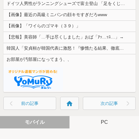
ドイツ人男性がランニングシューズで富士登山 「足をくじいて動けない」
【画像】最近の高級ミニバンの顔キモすぎだろwww
【画像】「ワイらのゴマキ（３９）」
【悲報】美容師「…手は尽くしました」おば「ｱｯ…ｯｽ…」→
韓国人「安貞桓が韓国代表に激怒！『惨憺たる結果、徹底的な刷新が必要だ』と監督や協会を痛烈批判」
お部屋が汚部屋になってまう、、
home
前の記事
次の記事
モバイル
PC