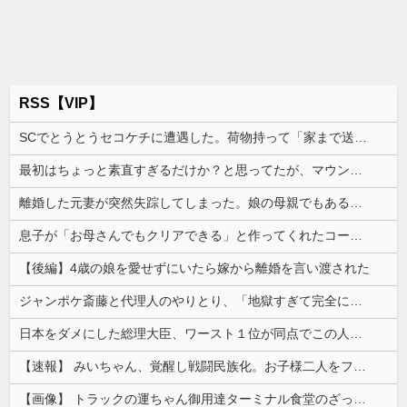
RSS【VIP】
SCでとうとうセコケチに遭遇した。荷物持って「家まで送ってくれない」って言ってきて...
最初はちょっと素直すぎるだけか？と思ってたが、マウンティング癖が凄まじいと分かって切った友人がいた
離婚した元妻が突然失踪してしまった。娘の母親でもある相手だから放っておけず連絡を探すことに…
息子が「お母さんでもクリアできる」と作ってくれたコース。ゴールまで進むと心温まる仕掛けが待っていて…
【後編】4歳の娘を愛せずにいたら嫁から離婚を言い渡された
ジャンポケ斎藤と代理人のやりとり、「地獄すぎて完全にコントになってる……」と衝撃を受ける人が続出中
日本をダメにした総理大臣、ワースト１位が同点でこの人ｗｗｗｗｗｗ
【速報】 みいちゃん、覚醒し戦闘民族化。お子様二人をフルボッコにしてしまう
【画像】 トラックの運ちゃん御用達ターミナル食堂のざっかけないオムライスｗｗｗｗｗｗｗｗｗｗ