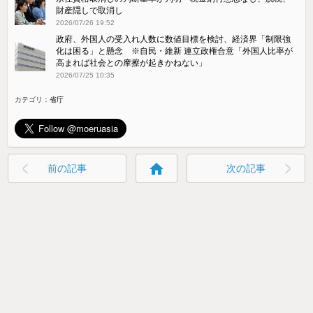
財産隠しで取消し
2026/07/26 19:52
政府、外国人の受入れ人数に数値目標を検討、経済界「制限強
化は困る」と懸念 ※自民・維新 連立政権合意「外国人比率が
高まれば社会との摩擦が起きかねない」
2026/07/25 10:35
カテゴリ：
省庁
home
前の記事
次の記事