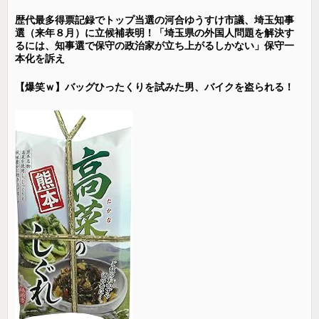
歴代最多得票記録でトップ当選の河合ゆうすけ市議、埼玉知事
選（来年８月）に立候補表明！「埼玉県の外国人問題を解決す
るには、知事選で保守の政治家が立ち上がるしかない」保守一
本化を訴え
【爆笑ｗ】バッグひったくりを試みた男、バイクを盗られる！