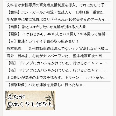
文科省が女性専用の研究者支援制度を導入、それに対して子育て負担に苦しむ若手男性研究者は……
【競馬】ボンドガールが引退・繁殖入り 18戦1勝 重賞2着7回
生配信中に猫に乳首ポロリさせられた10代美少女のアーカイブ、500万再生越えｗｗｗ
【画像】 誰とエ●チしたいか見解が別れる六人衆
【画像】 イケおじ(54)、JK10人とハメ撮り770本撮って逮捕ｗｗｗｗｗｗｗ
【ｗ】物凄くカワイイ子猫の取っ組み合い！
熊本地震、「九州自動車道は混んでない」と実況しながら被災地へ向かう有名アナなどに批判殺到 全国紙記者「最新の状況をいち早く伝えることは報道機関としての責務」「情報を取り上げることには大きな意義がある」
海外「日本よ、お前がナンバーワンだ」 熊本地震直後の日本の対応のスピードに世界が衝撃
【猫】 ドアノブにカバンをかけていた。行けるかニャ？ → 猫はこうなります…
【猫】 ドアノブにカバンをかけていた。行けるかニャ？ → 猫はこうなります…
ネコ飼いが階段の上で袋を揺らす。キラ〜ン！ → 地下室からヤツが現れる…
【衝撃映像】バカが津波を撮影しに行った結果…