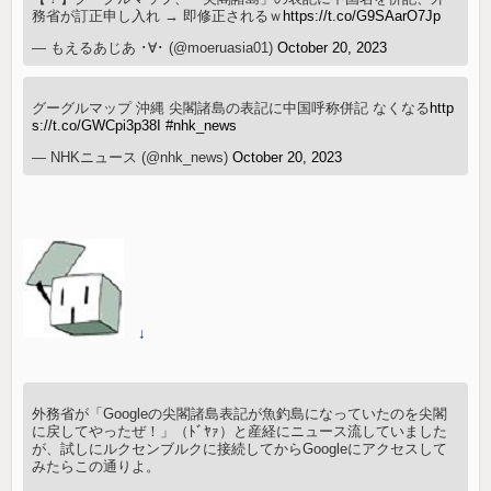
務省が訂正申し入れ → 即修正されるｗ
https://t.co/G9SAarO7Jp
— もえるあじあ ･∀･ (@moeruasia01)
October 20, 2023
グーグルマップ 沖縄 尖閣諸島の表記に中国呼称併記 なくなる
http
s://t.co/GWCpi3p38I
#nhk_news
— NHKニュース (@nhk_news)
October 20, 2023
↓
外務省が「Googleの尖閣諸島表記が魚釣島になっていたのを尖閣
に戻してやったぜ！」（ﾄﾞﾔｧ）と産経にニュース流していました
が、試しにルクセンブルクに接続してからGoogleにアクセスして
みたらこの通りよ。