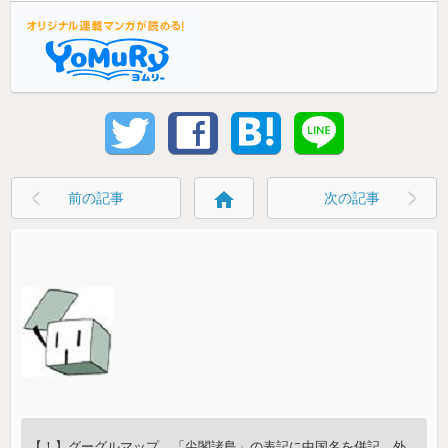
home
前の記事
次の記事
【！】グーグルマップ、「尖閣諸島」の表記に中国名を併記、外