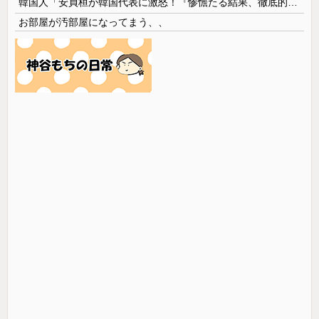
韓国人「安貞桓が韓国代表に激怒！『惨憺たる結果、徹底的な刷新が必要だ』と監督や協会を痛烈批判」
お部屋が汚部屋になってまう、、