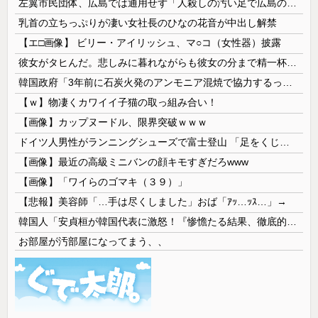
左翼市民団体、広島では通用せず「人殺しの汚い足で広島の土を踏むな！」→広島県民「お前らの方が汚いんじゃ！」「ワシらが広島県民じゃ」
乳首の立ちっぷりが凄い女社長のひなの花音が中出し解禁
【エ□画像】 ビリー・アイリッシュ、マ○コ（女性器）披露
彼女がタヒんだ。悲しみに暮れながらも彼女の分まで精一杯生きようと誓った。だが実は生きていた！突撃するとふっくらした顔で大きなお腹を抱えて...
韓国政府「3年前に石炭火発のアンモニア混焼で協力するっていったけどあれ取りやめな。政権変わったし」……韓国とまともな協力ができない理由、これなんですよね
【ｗ】物凄くカワイイ子猫の取っ組み合い！
【画像】カップヌードル、限界突破ｗｗｗ
ドイツ人男性がランニングシューズで富士登山 「足をくじいて動けない」
【画像】最近の高級ミニバンの顔キモすぎだろwww
【画像】「ワイらのゴマキ（３９）」
【悲報】美容師「…手は尽くしました」おば「ｱｯ…ｯｽ…」→
韓国人「安貞桓が韓国代表に激怒！『惨憺たる結果、徹底的な刷新が必要だ』と監督や協会を痛烈批判」
お部屋が汚部屋になってまう、、