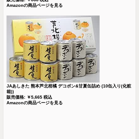
Amazonの商品ページを見る
JAあしきた 熊本芦北柑橘 デコポン&甘夏缶詰め (10缶入り(化粧
箱))
販売価格: ￥5,665 税込
Amazonの商品ページを見る