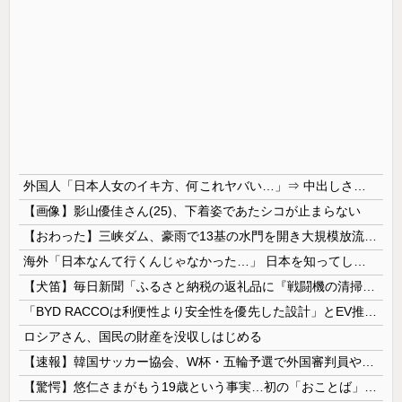
外国人「日本人女のイキ方、何これヤバい…」⇒ 中出しされ痙攣する姿が海外で話題に
【画像】影山優佳さん(25)、下着姿であたシコが止まらない
【おわった】三峡ダム、豪雨で13基の水門を開き大規模放流開始か 下流の工場地帯に洪水流入で崩壊はじまる
海外「日本なんて行くんじゃなかった…」 日本を知ってしまったディズニー信者、帰国後『本家』に失望する事態に
【犬笛】毎日新聞「ふるさと納税の返礼品に『戦闘機の清掃体験』」→サヨク発狂「徴兵制ガー！」…ネット「どういう論理構造を立てた結果その思考に至った...
「BYD RACCOは利便性より安全性を優先した設計」とEV推進派がスカスカ構造を絶賛、これがRACCOの一番の特徴よな
ロシアさん、国民の財産を没収しはじめる
【速報】韓国サッカー協会、W杯・五輪予選で外国審判員や監督官を性接待！！！！
【驚愕】悠仁さまがもう19歳という事実…初の「おことば」にネット民驚嘆