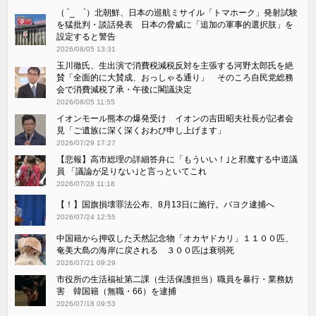
（ ´_ゝ`）北朝鮮、日本の巡航ミサイル「‌トマホーク」発射試験
を猛批判・談話発表 日本の脅威に「追加の軍事的選択肢」を
設定すると警告
2026/08/05 13:31
玉川徹氏、生出演で消費税減税反対を主張する河野太郎氏を絶
賛「全面的に大賛成、おっしゃる通り」 そのころ自民党総務
会で消費減税了承・午後に閣議決定
2026/08/05 11:55
イオンモール熊本の爆発受け イオンの吉田昭夫社長が記者会
見「ご遺族に深く深くおわび申し上げます」
2026/07/29 17:27
【悲報】高市総理の詳細答弁に「もういい！｣と邪魔する中道議
員 「議論が足りない｣と言っといてこれ
2026/07/28 11:18
【！】国旗損壊罪法公布、8月13日に施行。パヨク逮捕へ
2026/07/24 12:55
中国籍から押収した天然記念物「オカヤドカリ」１１００匹、
奄美大島の海岸に戻される ３００匹は衰弱死
2026/07/21 09:29
市役所の生活福祉第二課（生活保護担当）職員を暴行・業務妨
害 韓国籍（無職・66）を逮捕
2026/07/18 09:53