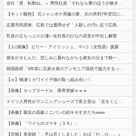
会社「君、転勤ね」→ 男性社員「それなら妻のほうが稼ぎいいんで辞めます」⇒ 結果・・・
【ネット騒然】 元ジャンポケ斉藤の妻、夫の求刑7年翌日にインスタ更新！その内容がガチでヤバすぎる…
左翼市民団体、広島では通用せず「人殺しの汚い足で広島の土を踏むな！」→広島県民「お前らの方が汚いんじゃ！」「ワシらが広島県民じゃ」
乳首の立ちっぷりが凄い女社長のひなの花音が中出し解禁
【エ□画像】 ビリー・アイリッシュ、マ○コ（女性器）披露
彼女がタヒんだ。悲しみに暮れながらも彼女の分まで精一杯生きようと誓った。だが実は生きていた！突撃するとふっくらした顔で大きなお腹を抱えて...
韓国政府「3年前に石炭火発のアンモニア混焼で協力するっていったけどあれ取りやめな。政権変わったし」……韓国とまともな協力ができない理由、これなんですよね
【ｗ】物凄くカワイイ子猫の取っ組み合い！
【画像】カップヌードル、限界突破ｗｗｗ
ドイツ人男性がランニングシューズで富士登山 「足をくじいて動けない」
【画像】最近の高級ミニバンの顔キモすぎだろwww
【画像】「ワイらのゴマキ（３９）」
【悲報】美容師「…手は尽くしました」おば「ｱｯ…ｯｽ…」→