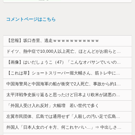
コメントページはこちら
【悲報】坂口杏里、逃走ｗｗｗｗｗｗｗｗｗｗｗ
ドイツ、熱中症で10,000人以上死亡、ほとんどがお前らと同年代で若者は元気💪
【画像】はいだしょうこ（47）「こんなオバサンでいいの…？」
【これは草】ショートスリーパー堀大輔さん、筋トレ中に「寝たほうが良い」と言われた結果ｗｗｗｗ
中国海警局と中国海軍の船が衝突で2人死亡、事故から約1年を経て公表…南シナ海でフィリピン船を追跡中！
太平洋戦争史振り返ると思ったけど日本より欧米が諸悪の根源やん
「外国人受け入れ反対」大幅増 若い世代で多く
左翼市民団体、広島では通用せず「人殺しの汚い足で広島の土を踏むな！」→広島県民「お前らの方が汚いんじゃ！」「ワシらが広島県民じゃ」
外国人「日本人女のイキ方、何これヤバい…」⇒ 中出しされ痙攣する姿が海外で話題に