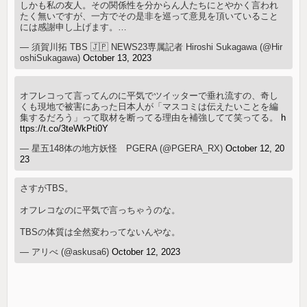
しかも私の友人。その関係性を分からん人たちにとやかく言われ
たく無いですが、一方でその是非を巡って意見を頂いていること
には感謝申し上げます。…
— 須賀川拓 TBS 🇯🇵 NEWS23専属記者 Hiroshi Sukagawa (@Hir
oshiSukagawa)
October 13, 2023
オフレコって言ってんのに平気でツイッターで垂れ流すの、奇し
くも現地で被害にあった日本人が「マスコミは伝えたいことを編
集するだろう」って取材を断ってる理由を補強してて笑ってる。
h
ttps://t.co/3teWkPti0Y
— 星五148体の地方妖怪 PGERA (@PGERA_RX)
October 12, 20
23
さすがTBS。
オフレコなのに平気で言っちゃうのな。
TBSの体質は全然変わってないんやな。
— アリべ (@askusa6)
October 12, 2023