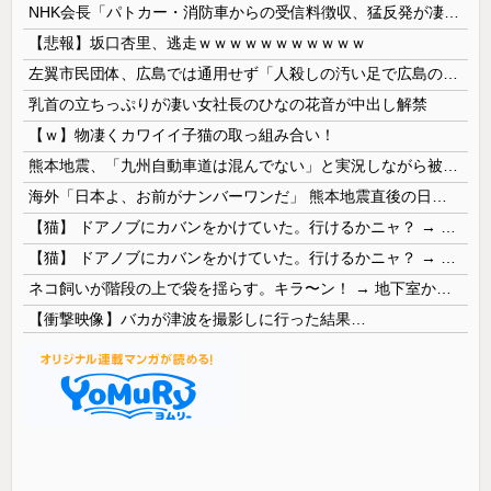
NHK会長「パトカー・消防車からの受信料徴収、猛反発が凄いので検討し直します…」
【悲報】坂口杏里、逃走ｗｗｗｗｗｗｗｗｗｗｗ
左翼市民団体、広島では通用せず「人殺しの汚い足で広島の土を踏むな！」→広島県民「お前らの方が汚いんじゃ！」「ワシらが広島県民じゃ」
乳首の立ちっぷりが凄い女社長のひなの花音が中出し解禁
【ｗ】物凄くカワイイ子猫の取っ組み合い！
熊本地震、「九州自動車道は混んでない」と実況しながら被災地へ向かう有名アナなどに批判殺到 全国紙記者「最新の状況をいち早く伝えることは報道機関としての責務」「情報を取り上げることには大きな意義がある」
海外「日本よ、お前がナンバーワンだ」 熊本地震直後の日本の対応のスピードに世界が衝撃
【猫】 ドアノブにカバンをかけていた。行けるかニャ？ → 猫はこうなります…
【猫】 ドアノブにカバンをかけていた。行けるかニャ？ → 猫はこうなります…
ネコ飼いが階段の上で袋を揺らす。キラ〜ン！ → 地下室からヤツが現れる…
【衝撃映像】バカが津波を撮影しに行った結果…