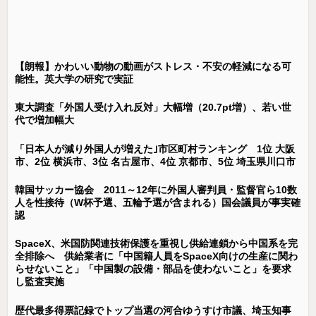
【朗報】かわいい動物の動画がストレス・不安の軽減になる可
能性。英大学の研究で実証
東大調査「外国人受け入れ反対」大幅増（20.7pt増）、若い世
代で増加幅大
「日本人が減り外国人が増えた｣市区町村ランキング 1位 大阪
市、2位 横浜市、3位 名古屋市、4位 京都市、5位 埼玉県川口市
韓国サッカー協会 2011～12年に外国人審判員・監督官ら10数
人を性接待（W杯予選、五輪予選が含まれる）国会議員が事実確
認
SpaceX、米国防関連技術保護を重視し供給連鎖から中国系を完
全排除へ 供給業者に「中国籍人員をSpaceX向けの生産に関わ
らせないこと」「中国製の設備・部品を使わないこと」を要求
し監査実施
歴代最多得票記録でトップ当選の河合ゆうすけ市議、埼玉知事