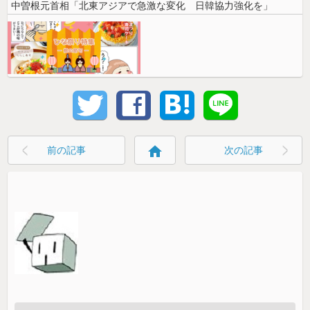
中曽根元首相「北東アジアで急激な変化 日韓協力強化を」
home
前の記事
次の記事