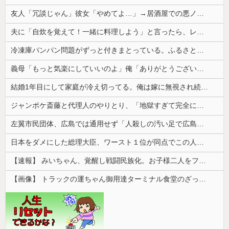
友人「冗談じゃん」彼女「やめてよ…」→居酒屋での悪ノリが原因で、なぜか俺まで責められることになり…
夫に「自炊を覚えて！一緒に料理しよう」と言ったら、レストランの予約をされた。自炊計画は完全に狂って…
冷凍庫パンパン問題がずっと付きまとっている。ふるさと納税も頼みたいけれど入れる場所がない
義母「もっと気楽にしていいのよ」俺「ありがとうございます…」→アットホームすぎる嫁実家になじめず…
結婚1年目にして家庭が冷え切ってる。俺は嫁に無視され続けてる
ジャンポケ斎藤と代理人のやりとり、「地獄すぎて完全にコントになってる……」と衝撃を受ける人が続出中
左翼市民団体、広島では通用せず「人殺しの汚い足で広島の土を踏むな！」→広島県民「お前らの方が汚いんじゃ！」「ワシらが広島県民じゃ」
日本をダメにした総理大臣、ワースト１位が同点でこの人ｗｗｗｗｗｗ
【速報】 みいちゃん、覚醒し戦闘民族化。お子様二人をフルボッコにしてしまう
【画像】 トラックの運ちゃん御用達ターミナル食堂のざっかけないオムライスｗｗｗｗｗｗｗｗｗｗ