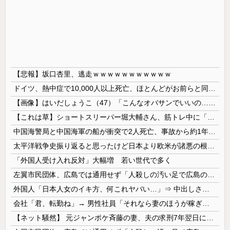
【悲報】坂口杏里、逃走ｗｗｗｗｗｗｗｗｗｗｗ
ドイツ、熱中症で10,000人以上死亡、ほとんどがお前らと同年代で若者は元気💪
【画像】はいだしょうこ（47）「こんなオバサンでいいの…？」
【これは草】ショートスリーパー堀大輔さん、筋トレ中に「寝たほうが良い」と言われた結果ｗｗｗｗ
中国海警局と中国海軍の船が衝突で2人死亡、事故から約1年を経て公表…南シナ海でフィリピン船を追跡中！
太平洋戦争史振り返ると思ったけど日本より欧米が諸悪の根源やん
「外国人受け入れ反対」大幅増 若い世代で多く
左翼市民団体、広島では通用せず「人殺しの汚い足で広島の土を踏むな！」→広島県民「お前らの方が汚いんじゃ！」「ワシらが広島県民じゃ」
外国人「日本人女のイキ方、何これヤバい…」⇒ 中出しされ痙攣する姿が海外で話題に
会社「君、転勤ね」→ 男性社員「それなら妻のほうが稼ぎいいんで辞めます」⇒ 結果・・・
【ネット騒然】 元ジャンポケ斉藤の妻、夫の求刑7年翌日にインスタ更新！その内容がガチでヤバすぎる…