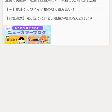
左翼市民団体、広島では通用せず「人殺しの汚い足で広島の土を踏むな！」→広島県民「お前らの方が汚いんじゃ！」「ワシらが広島県民じゃ」
【ｗ】物凄くカワイイ子猫の取っ組み合い！
【閲覧注意】俺が近くにいると機械が壊れるんだけどさ