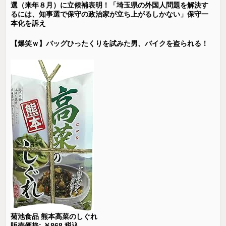
選（来年８月）に立候補表明！「埼玉県の外国人問題を解決す
るには、知事選で保守の政治家が立ち上がるしかない」保守一
本化を訴え
【爆笑ｗ】バッグひったくりを試みた男、バイクを盗られる！
菊池食品 熊本高菜のしぐれ
販売価格: ￥868 税込