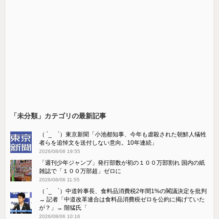
「未分類」カテゴリの最新記事
（ ´_ゝ`）東京新聞「小池都知事、今年も虐殺された朝鮮人犠牲
者らを追悼文を送付しない意向。10年連続」
2026/08/08 19:55
「週刊少年ジャンプ」発行部数が初の１００万部割れ 国内の紙
雑誌で「１００万部超」ゼロに
2026/08/06 11:55
（ ´_ゝ`）中道幹事長、食料品消費税2年間1%の閣議決定を批判
→ 記者「中道改革連合は食料品消費税ゼロを公約に掲げていた
が？」→ 階猛氏「
2026/08/06 10:16