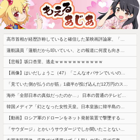
高市首相が経歴詐称していると確信した某映画評論家、「上級公務員試験に合格とは書いてないんですが…」とツッコミを受けまくり……
蓮舫議員「蓮舫だから叩いていい、との報道に何度も向き合ってきました。悔しくても」
【悲報】坂口杏里、逃走ｗｗｗｗｗｗｗｗｗｗｗ
【画像】はいだしょうこ（47）「こんなオバサンでいいの…？」
「見ていた側が払うのが筋」1歳半が投げ込んだ12万円のスマホ、半額提示した母親は冷たい？
海外「全部日本の真似だったのか…」 日本の普通のテレビ番組が最新SNSの数十年先を行っていたと話題に
韓国メディア「幻となった女性天皇。日本皇族に韓半島の男の血が入る可能性がゼロに・・・」
【動画】ロシア軍のドローンをネット発射装置で撃墜するウクライナ。
「サウダージ」とかいうサウダージでしか聞いたことない言葉ｗｗｗｗｗｗｗｗ