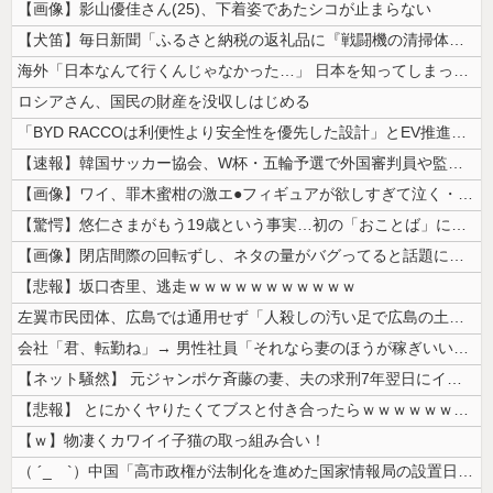
【画像】影山優佳さん(25)、下着姿であたシコが止まらない
【犬笛】毎日新聞「ふるさと納税の返礼品に『戦闘機の清掃体験』」→サヨク...
海外「日本なんて行くんじゃなかった…」 日本を知ってしまったディズニー...
ロシアさん、国民の財産を没収しはじめる
「BYD RACCOは利便性より安全性を優先した設計」とEV推進派がス...
【速報】韓国サッカー協会、W杯・五輪予選で外国審判員や監督官を性接待！...
【画像】ワイ、罪木蜜柑の激エ●フィギュアが欲しすぎて泣く・・・・・・
【驚愕】悠仁さまがもう19歳という事実…初の「おことば」にネット民驚嘆
【画像】閉店間際の回転ずし、ネタの量がバグってると話題にｗｗｗｗｗ
【悲報】坂口杏里、逃走ｗｗｗｗｗｗｗｗｗｗｗ
左翼市民団体、広島では通用せず「人殺しの汚い足で広島の土を踏むな！」→...
会社「君、転勤ね」→ 男性社員「それなら妻のほうが稼ぎいいんで辞めます...
【ネット騒然】 元ジャンポケ斉藤の妻、夫の求刑7年翌日にインスタ更新！...
【悲報】 とにかくヤりたくてブスと付き合ったらｗｗｗｗｗｗｗｗｗｗｗｗ...
【ｗ】物凄くカワイイ子猫の取っ組み合い！
（ ´_ゝ`）中国「高市政権が法制化を進めた国家情報局の設置日が7月3...