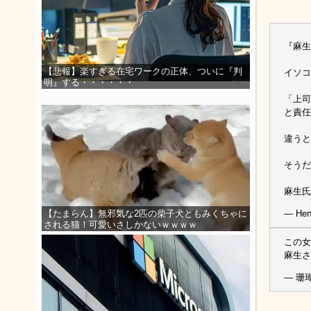
『麻生
【悲報】楽すぎる在宅ワークの正体、ついに『判
イソコ
明』する・・・・・・
「上司
と責任
違うと
そうだ
麻生氏
— Hen
【たまらん】無邪気な2匹の柴子犬ともみくちゃに
される猫！可愛いさしかないｗｗｗｗ
この女
麻生さ
— 珊瑚