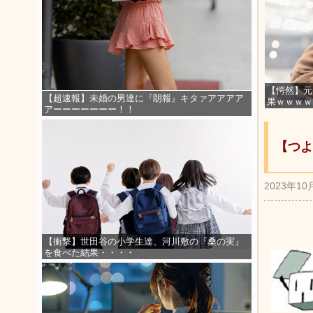
【愕然】元
【超速報】未婚の男達に『朗報』キタァアアアア
果ｗｗｗｗ
アーーーーーーー！！
【つよ
2023年10
【衝撃】世田谷の小学生達、河川敷の『桑の実』
を食べた結果・・・・