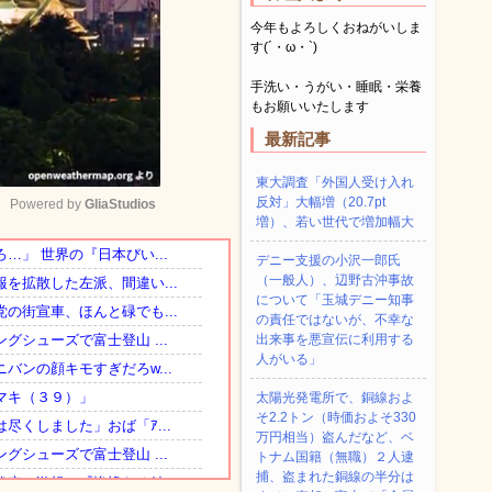
今年もよろしくおねがいしま
す(´・ω・`)
手洗い・うがい・睡眠・栄養
もお願いいたします
最新記事
東大調査「外国人受け入れ
反対」大幅増（20.7pt
Powered by 
GliaStudios
増）、若い世代で増加幅大
デニー支援の小沢一郎氏
Mute
（一般人）、辺野古沖事故
について「玉城デニー知事
の責任ではないが、不幸な
出来事を悪宣伝に利用する
人がいる」
太陽光発電所で、銅線およ
そ2.2トン（時価およそ330
万円相当）盗んだなど、ベ
トナム国籍（無職）２人逮
捕、盗まれた銅線の半分は