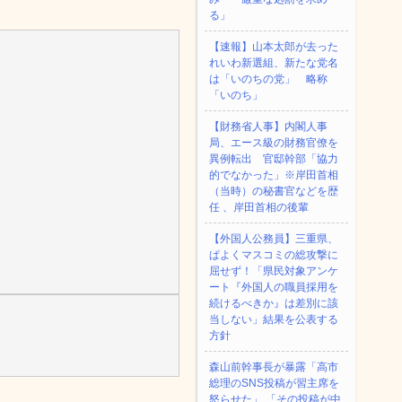
る」
【速報】山本太郎が去った
れいわ新選組、新たな党名
は「いのちの党」 略称
「いのち」
【財務省人事】内閣人事
局、エース級の財務官僚を
異例転出 官邸幹部「協力
的でなかった」※岸田首相
（当時）の秘書官などを歴
任 、岸田首相の後輩
【外国人公務員】三重県、
ぱよくマスコミの総攻撃に
屈せず！「県民対象アンケ
ート『外国人の職員採用を
続けるべきか』は差別に該
当しない」結果を公表する
方針
森山前幹事長が暴露「高市
総理のSNS投稿が習主席を
怒らせた」 「その投稿が中