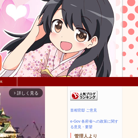
ok
詳しく見る
arrow_forward_ios
首相官邸 ご意見
e-Gov 各府省への政策に関す
る意見・要望
管理人より