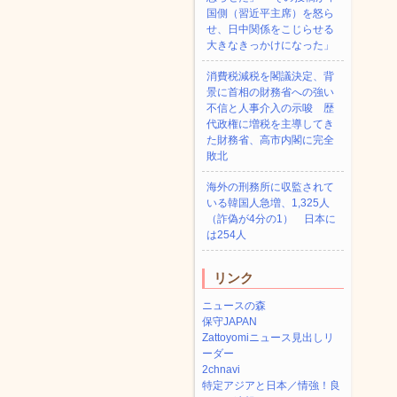
国側（習近平主席）を怒ら
せ、日中関係をこじらせる
大きなきっかけになった」
消費税減税を閣議決定、背
景に首相の財務省への強い
不信と人事介入の示唆 歴
代政権に増税を主導してき
た財務省、高市内閣に完全
敗北
海外の刑務所に収監されて
いる韓国人急増、1,325人
（詐偽が4分の1） 日本に
は254人
リンク
ニュースの森
保守JAPAN
Zattoyomiニュース見出しリ
ーダー
2chnavi
特定アジアと日本／情強！良