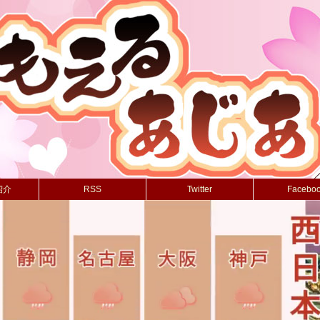
紹介
RSS
Twitter
Facebo