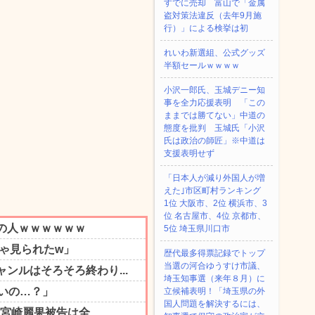
すでに売却 富山で「金属
盗対策法違反（去年9月施
行）」による検挙は初
れいわ新選組、公式グッズ
半額セールｗｗｗｗ
小沢一郎氏、玉城デニー知
事を全力応援表明 「この
ままでは勝てない」中道の
態度を批判 玉城氏「小沢
氏は政治の師匠」※中道は
支援表明せず
「日本人が減り外国人が増
えた｣市区町村ランキング
1位 大阪市、2位 横浜市、3
位 名古屋市、4位 京都市、
5位 埼玉県川口市
歴代最多得票記録でトップ
当選の河合ゆうすけ市議、
埼玉知事選（来年８月）に
立候補表明！「埼玉県の外
国人問題を解決するには、