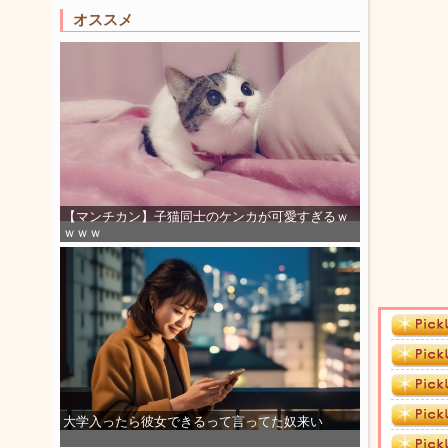
オススメ
【マンチカン】子猫同士のケンカが可愛すぎるｗ
ｗｗｗ
大学入ったら彼女できるって言ってた奴来い