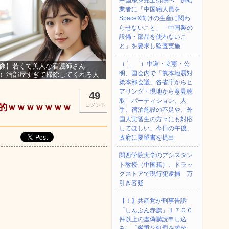
中国系を完全排除へ 供給
業者に「中国籍人員を
SpaceX向けの生産に関わ
らせないこと」「中国製の
設備・部品を使わないこ
と」を要求し監査実施
（ ´_ゝ`）中道・立憲・公
像】若くて美人な看護師さん
明、国会内で「熊本地震対
3）汚部屋すぎて掃除してくれる人
集ｗｗｗ
策本部会議」各省庁からヒ
アリング・現地から意見聴
49
取「パーティション、人
倒的ｗｗｗｗｗｗｗ
コメント
手、宿泊施設の不足や、外
国人実習生の方々にも対応
してほしい」今日の午後、
政府に要望書を提出
関西学院大学のアシスタン
ト教授（中国籍）、ドラッ
グストアで現行犯逮捕 万
引き容疑
【！】共産党が刑事告訴
「しんぶん赤旗」１７００
件以上の虚偽購読申し込
み 「厳重な処罰を求め