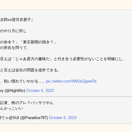
太郎vs望月衣塑子』
のやり方に対し
の命令？」「東京新聞の指令？」
の所在を問うて、
言えば「じゃあ貴方の趣味だ」と付き合う必要性がないことを明確にし、
と言えば会社の問題を追求できる。
、戦い慣れていやがる…。
pic.twitter.com/W9UeZppwOb
ry (@HighWiz)
October 6, 2023
記者、例のアレ？バッサリやん
んかっこいい
てゃ@SUI (@Paradise787)
October 6, 2023