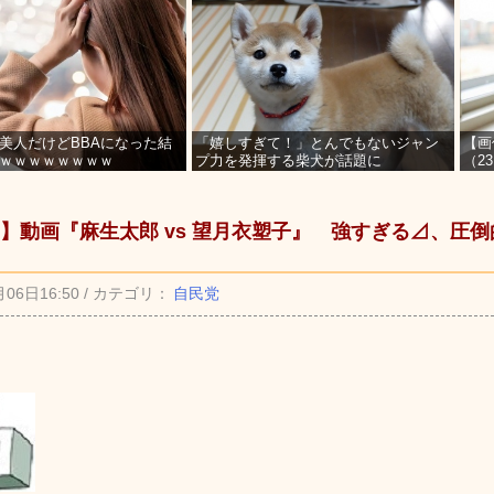
美人だけどBBAになった結
「嬉しすぎて！」とんでもないジャン
【画
ｗｗｗｗｗｗｗｗ
プ力を発揮する柴犬が話題に
（2
を募
】動画『麻生太郎 vs 望月衣塑子』 強すぎる⊿、圧
月06日16:50 / カテゴリ：
自民党