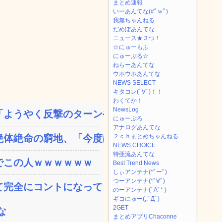
まとめ速報
いーあんてな(#ﾟｗﾟ)
我無ちゃんねる
だめぽあんてな
ニュース★３つ！
☆にゅーもふ
にゅーぷる☆
ねらーあんてな
ウホウホあんてな
NEWS SELECT
キタコレ(ﾟ∀ﾟ)！！
わくてか！
NewsLog
ようやく反撃のターンやね...
にゅーぷろ
アナログあんてな
体絶命の窮地、「今度は宏...
２ｃｈまとめちゃんねる
NEWS CHOICE
特亜流あんてな
でこの人ｗｗｗｗｗｗ
Best Trend News
しぃアンテナ(*ﾟーﾟ)
つーアンテナ(*ﾟ∀ﾟ)
完全にコントになってる…...
のーアンテナ(ﾟAﾟ* )
ギコにゅー(,,ﾟДﾟ)
2GET
な
まとめアプリChaconne