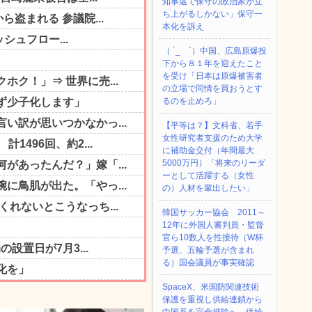
知事選で保守の政治家が立
ち上がるしかない」保守一
本化を訴え
（ ´_ゝ`）中国、広島原爆投
下から８１年を迎えたこと
を受け「日本は原爆被害者
の立場で同情を買おうとす
るのを止めろ」
【平等は？】文科省、若手
女性研究者支援のため大学
に補助金交付（年間最大
5000万円）「将来のリーダ
ーとして活躍する（女性
の）人材を輩出したい」
韓国サッカー協会 2011～
12年に外国人審判員・監督
官ら10数人を性接待（W杯
予選、五輪予選が含まれ
る）国会議員が事実確認
SpaceX、米国防関連技術
保護を重視し供給連鎖から