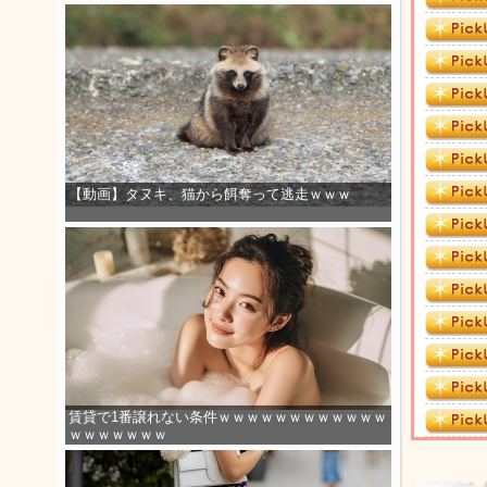
【動画】タヌキ、猫から餌奪って逃走ｗｗｗ
賃貸で1番譲れない条件ｗｗｗｗｗｗｗｗｗｗｗｗ
ｗｗｗｗｗｗｗ