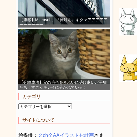
【速報】Microsoft、『神対応』キタァアアアアア
ーーーーーー！！
【分離成功】父の毛色をきれいに受け継いだ子猫
たち！すごくキレイに分かれている！
カテゴリ
サイトについて
絵提供：
２ch全AAイラスト化計画
さま