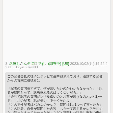
3:
名無しさん＠涙目です。(調整中) [US]
2023/10/02(月) 19:24:4
2.80 ID:xye0ZRmN0
この記者会見の様子はテレビで生中継されており、過熱する記者
からの質問に視聴者は
「記者の質問長すぎて、何が言いたいのかわからなかった」「記
者が質問とって、説教垂れるのはよくないだろ…」
「会見で記者の質問がレベル低いのとお前が言うなのオンパレー
ド」「この記者、話が長い 下手くそかよ」
「この男性記者はバカなのかな？ 質問は1人1つって言ったろ」
「この記者、自分が質問した内容、もう一度言えるかな？それく
らい話まとまってなかったぞ」などと質問した記者に批判の声が