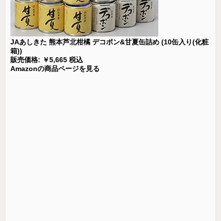
JAあしきた 熊本芦北柑橘 デコポン&甘夏缶詰め (10缶入り(化粧
箱))
販売価格: ￥5,665 税込
Amazonの商品ページを見る