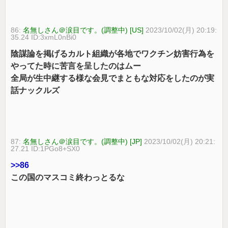
86:
名無しさん＠涙目です。(調整中) [US]
2023/10/02(月) 20:19:
35.24 ID:3xmL0nBi0
陰謀論を掲げるカルト組織が各地でワクチン妨害行為を
やってた時に苦言を呈したのはムー
全局が生中継する様な会見でまともな対応をしたのが実
話ナックルズ
87:
名無しさん＠涙目です。(調整中) [JP]
2023/10/02(月) 20:21:
27.21 ID:1PGo8+SX0
>>86
この国のマスコミ終わっとるな