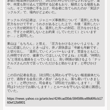
多数の報道陣が詰めかけ、1社1問の呼びかけがなされるなか、途
中、何度も割り込んで質問する記者もおり、騒然となる場面もあ
った。そこで冷静に手を上げ、司会者に当てられたのが「実話ナ
ックルズ」で、場内がどよめいた。
ナックルズの記者は、ジャニーズ事務所について「退所した方を
圧力をかけて干す」うわさがあるとした上で、今後「退所したい
という方が絶対出てくる。退所した方への対応、圧力をかけると
か、干すとか絶対しないとお約束（していただく）といいます
か…」と質問した。
東山は「もちろん」と答え、「圧力をかけるとかいうよりも、さ
らに応援したい」ときっぱり。井ノ原快彦は「年齢も年齢です」
と切り出し、「退所していくメンバーもいます。苦楽をともにし
た仲間ですので、健康でいてほしいんですよね」と吐露。“仲間た
ち”と現在も連絡をとっているとし、良い関係が築けるよう「ナッ
クルズさんの方で言っていただけると助かります」と呼びかけ
た。
この日の記者会見は、1社1問にも関わらず守らない報道媒体だら
けで、過熱する会見に井ノ原が「みなさん、落ち着いていきまし
ょう！」と呼びかけ。司会者も「1問1社でお願いします！」「質
問は1つだけでお願いします！」とルールを守らない記者に困惑し
ていた。
https://news.yahoo.co.jp/articles/424fcad30dc584588ce88d6f6cb17
60ef12b8801