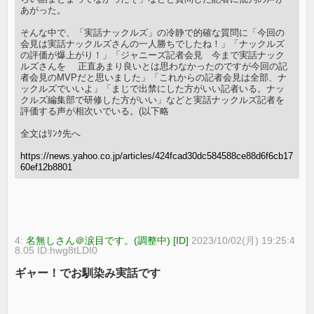
あがった。
そんな中で、「実話ナックルズ」の冷静で的確な質問に「今回の
会見は実話ナックルズさんの一人勝ちでしたね！」「ナックルズ
の評価が爆上がり！」「ジャニーズ記者会見 今まで実話ナック
ルズさんを 正直あまり良いとは思わなかったのですが今回の記
者会見のMVPだと思いました」「これからの記者会見は全部、ナ
ックルズでいいよ」「まじで出禁にした方がいい記者いる。ナッ
クルズ編集部で研修した方がいい」などと実話ナックルズ記者を
評価する声が相次いでいる。(以下略
全文はﾘﾝｸ先へ
https://news.yahoo.co.jp/articles/424fcad30dc584588ce88d6f6cb17
60ef12b8801
4:
名無しさん＠涙目です。(調整中) [ID]
2023/10/02(月) 19:25:4
8.05 ID:hwg8tLDI0
ギャー！でお馴染み実話です