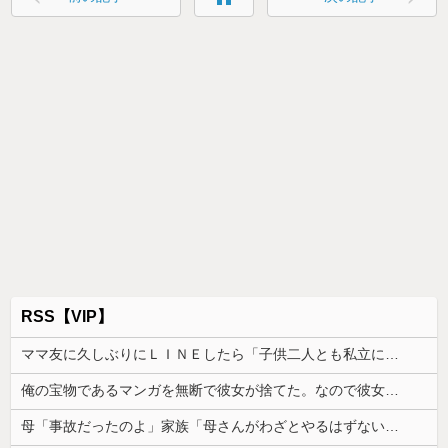
RSS【VIP】
ママ友に久しぶりにＬＩＮＥしたら「子供二人とも私立に通わせたら2000万円くらいかかっちゃう」と自慢された
俺の宝物であるマンガを無断で彼女が捨てた。なので彼女を精神的に追い詰めた結果
母「事故だったのよ」家族「母さんがわざとやるはずない」→嫁が毒を飲まされ子どもを失ったのに信じてもらえず…