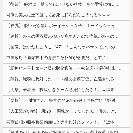
【復讐】 絶対に「植えてはいけない植物」を小学校に植えた→20年経って見に行くと…「！？」衝撃の光景が・・・
同僚の美人に土下座して必死に頼んだらこうなるｗｗｗ
【神乳】 脱いだら凄いボーイッシュ女子、ボーイッシュがどうでも良くなる ”お○ぱい” がこちらｗｗｗｗｗ
【速報】外人の医療費未払いが多すぎたので病院が外人の治療を断るようになってしまう
【画像】はいだしょうこ（47）「こんなオバサンでいいの…？」
中国政府「原爆投下の背景こそ反省が必要だ」と主張
【総務省人事】エース級の財務官僚・一松旬氏が“異例転出”へ 官邸幹部「協力的でなかったから」
【朗報】減税に反対したエース級の財務官僚、左遷されるｗｗｗｗｗｗ
【衝撃】若者達「株取引をゲーム感覚にしたろ！」→結果
【悲報】 玉川徹さん、警官の発泡での包丁男死亡に「絶対に死刑にならない罪なのに警察が死刑にした！」 → 元警官のマジレスがコチラ → ………
【人工障がい者】 甥(28)「両親が亡くなったんで僕のこと引き取ってほしいんですけど！」なんでいい年したヒキニートを引き取らなきゃいけないんだ...
高市首相の熊本視察動画にケチを付けたタレント、「正体バレバレよな」と黒電話の呼び方であっさりと……
【鬼滅の刃】 色欲の鬼に対抗するためにエ□特訓を受ける胡蝶しのぶ…！クールなしのぶが快楽に抗えず翻弄されちゃう…