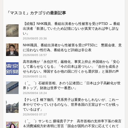
「マスコミ」カテゴリの最新記事
【続報】NHK職員、番組出演者から性被害を受けPTSD → 番組
出演者「飲酒していたため記憶にないが真実であれば申し訳な
い」
2026/08/05 20:36
NHK職員、番組出演者から性被害を受けPTSDに 懇親会後、意
に沿わない性行為、番組名など詳細は非公表
2026/08/05 16:57
高市政権が「永住許可」厳格化、事実上抑止 外国籍から「安心
して暮らせなくなる」「今の日本は居づらい」「自分を成長さ
せられない。帰国するか他の国に行くかも選択肢」と落胆の声
2026/08/05 11:01
（ ´_ゝ`）石破前首相、きのう記者団に「日本は少子高齢化が世
界トップ。財政は世界で一番悪い」
2026/08/04 16:24
【テレビ】橋下徹氏「男系男子は重要かもしれないが、これ一
本やりでやっていけるのなら、世界各国の王室はすべてが残っ
ているはず」
2026/08/03 07:17
（ ´_ゝ`）サンモニ 膳場貴子アナ 高市首相の支持率下落の発言
＆消費減税方針表明に苦言「国会が国民の不安に応えてくれて