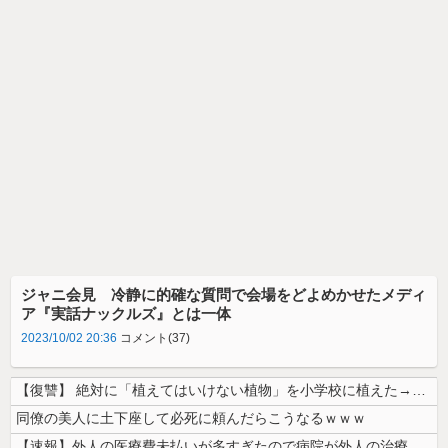
ジャニ会見 冷静に的確な質問で会場をどよめかせたメディ
ア『実話ナックルズ』とは一体
2023/10/02 20:36
コメント(37)
【復讐】 絶対に「植えてはいけない植物」を小学校に植えた→20年経って...
同僚の美人に土下座して必死に頼んだらこうなるｗｗｗ
【速報】外人の医療費未払いが多すぎたので病院が外人の治療を断るようにな...