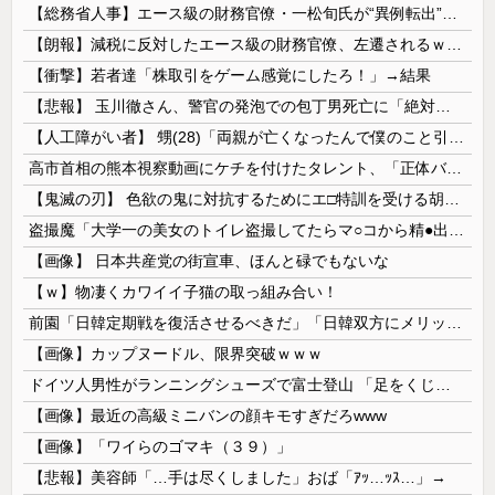
【総務省人事】エース級の財務官僚・一松旬氏が“異例転出”へ 官邸幹部「協力的でなかったから」
【朗報】減税に反対したエース級の財務官僚、左遷されるｗｗｗｗｗｗ
【衝撃】若者達「株取引をゲーム感覚にしたろ！」→結果
【悲報】 玉川徹さん、警官の発泡での包丁男死亡に「絶対に死刑にならない罪なのに警察が死刑にした！」 → 元警官のマジレスがコチラ → ………
【人工障がい者】 甥(28)「両親が亡くなったんで僕のこと引き取ってほしいんですけど！」なんでいい年したヒキニートを引き取らなきゃいけないんだ...
高市首相の熊本視察動画にケチを付けたタレント、「正体バレバレよな」と黒電話の呼び方であっさりと……
【鬼滅の刃】 色欲の鬼に対抗するためにエ□特訓を受ける胡蝶しのぶ…！クールなしのぶが快楽に抗えず翻弄されちゃう…
盗撮魔「大学一の美女のトイレ盗撮してたらマ○コから精●出てきたんだが…」（動画あり）
【画像】 日本共産党の街宣車、ほんと碌でもないな
【ｗ】物凄くカワイイ子猫の取っ組み合い！
前園「日韓定期戦を復活させるべきだ」「日韓双方にメリットがある」……日本へのメリットがなにもないんですが、それは
【画像】カップヌードル、限界突破ｗｗｗ
ドイツ人男性がランニングシューズで富士登山 「足をくじいて動けない」
【画像】最近の高級ミニバンの顔キモすぎだろwww
【画像】「ワイらのゴマキ（３９）」
【悲報】美容師「…手は尽くしました」おば「ｱｯ…ｯｽ…」→