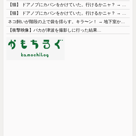
【猫】 ドアノブにカバンをかけていた。行けるかニャ？ → 猫はこうなります…
【猫】 ドアノブにカバンをかけていた。行けるかニャ？ → 猫はこうなります…
ネコ飼いが階段の上で袋を揺らす。キラ〜ン！ → 地下室からヤツが現れる…
【衝撃映像】バカが津波を撮影しに行った結果…