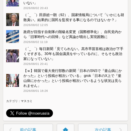
いない」
2026/08/02 20:43
（ ´_ゝ`）田原総一朗（92）、国家情報局について「いかにも胡
散臭い。結果的に国民を監視する事になるのではないか？」
2026/08/02 12:05
政府が目指す自衛隊の階級名変更（国際標準化）、自民党内か
ら「旧軍時代への回帰」など異論が噴出し実現困難に
2026/08/02 11:19
（ ´_ゝ`）毎日新聞「見てられない。高市早苗首相は政治が下手
くそすぎる。30年も国会議員をやっているのに、そもそも政治
家になっていない」
2026/08/01 20:41
【ｗ】韓国で最大発行部数の新聞「日本のSNSで『釜山病にか
かった』という投稿が相次いでいる」 grok「日本のX上で『釜
山病にかかった』という投稿が相次いでいるような状況は見ら
れません」
2026/08/01 16:26
カテゴリ：
マスコミ
home
前の記事
次の記事