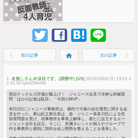
home
前の記事
次の記事
1:
名無しさん＠涙目です。(調整中) [US]
2023/10/02(月) 19:21:2
2.01 ID:xye0ZRmN0
実話ナックルズ評価が爆上げ！ ジャニーズ会見で冷静な的確質
問「ほかの記者は駄目」「今回のMVP」
本日2日にジャニーズ事務所は、都内で今後の会社運営に関する会
見を行った。東山紀之新社長は、故・ジャニー喜多川氏による性
加害問題を受け、現事務所を事実上解体し、新たに設立するエー
ジェント会社を設立。そこに、所属タレントが個人やグループで
作る事務所と個別に契約を結ぶ態勢を整えることを発表した。