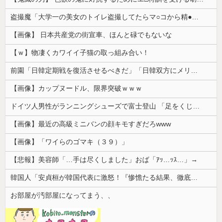
盗撮魔「大学一の美女のトイレ盗撮してたらマ○コから精●出てきたんだが…」（動画あり）
【画像】 日本共産党の街宣車、ほんと碌でもないな
【ｗ】物凄くカワイイ子猫の取っ組み合い！
前園「日韓定期戦を復活させるべきだ」「日韓双方にメリットがある」……日本へのメリットがなにもないんですが、それは
【画像】カップヌードル、限界突破ｗｗｗ
ドイツ人男性がランニングシューズで富士登山 「足をくじいて動けない」
【画像】最近の高級ミニバンの顔キモすぎだろwww
【画像】「ワイらのゴマキ（３９）」
【悲報】美容師「…手は尽くしました」おば「ｱｯ…ｯｽ…」→
韓国人「安貞桓が韓国代表に激怒！『惨憺たる結果、徹底的な刷新が必要だ』と監督や協会を痛烈批判」
お部屋が汚部屋になってまう、、