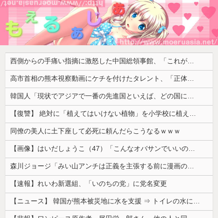
西側からの手痛い指摘に激怒した中国総領事館、「これが米国人Youtuberが紹介する本当の中国だ」と動画を公開するも……
高市首相の熊本視察動画にケチを付けたタレント、「正体バレバレよな」と黒電話の呼び方であっさりと……
韓国人「現状でアジアで一番の先進国といえば、どの国になるんだ？やはり日本という認識なのだろうか？」
【復讐】 絶対に「植えてはいけない植物」を小学校に植えた→20年経って見に行くと…「！？」衝撃の光景が・・・
同僚の美人に土下座して必死に頼んだらこうなるｗｗｗ
【画像】はいだしょうこ（47）「こんなオバサンでいいの…？」
森川ジョージ「みい山アンチは正義を主張する前に漫画の無断転載をやめろよ」←これwwww
【速報】れいわ新選組、「いのちの党」に党名変更
【ニュース】 韓国が熊本被災地に水を支援 ⇒ トイレの水にｗｗｗｗｗｗｗ