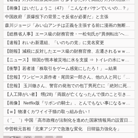
【画像】はいだしょうこ（47）「こんなオバサンでいいの…？」
中国政府「原爆投下の背景こそ反省が必要だ」と主張
森川ジョージ「みい山アンチは正義を主張する前に漫画の無断転載をやめろよ...
【総務省人事】エース級の財務官僚・一松旬氏が“異例転出”へ 官邸幹部「...
【速報】れいわ新選組、「いのちの党」に党名変更
【朗報】減税に反対したエース級の財務官僚、左遷されるｗｗｗｗｗｗ
【ニュース】 韓国が熊本被災地に水を支援 ⇒ トイレの水にｗｗｗｗｗｗ...
【衝撃】若者達「株取引をゲーム感覚にしたろ！」→結果
【悲報】ワンピース原作者・尾田栄一郎さん、他の人と同じ「漫画家」という...
【悲報】 玉川徹さん、警官の発泡での包丁男死亡に「絶対に死刑にならない...
【人工障がい者】 甥(28)「両親が亡くなったんで僕のこと引き取ってほ...
【画像】 Netflix版『リボンの騎士』、とんでもない事になるｗｗｗ...
【ｗ】物凄くカワイイ子猫の取っ組み合い！
（ ´_ゝ`）中国「高市政権が法制化を進めた国家情報局の設置日が7月3...
中曽根元首相「北東アジアで急激な変化 日韓協力強化を」