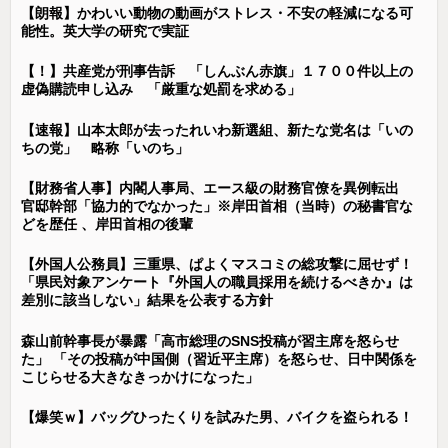
【朗報】かわいい動物の動画がストレス・不安の軽減になる可
能性。英大学の研究で実証
【！】共産党が刑事告訴 「しんぶん赤旗」１７００件以上の
虚偽購読申し込み 「厳重な処罰を求める」
【速報】山本太郎が去ったれいわ新選組、新たな党名は「いの
ちの党」 略称「いのち」
【財務省人事】内閣人事局、エース級の財務官僚を異例転出
官邸幹部「協力的でなかった」※岸田首相（当時）の秘書官な
どを歴任 、岸田首相の後輩
【外国人公務員】三重県、ぱよくマスコミの総攻撃に屈せず！
「県民対象アンケート『外国人の職員採用を続けるべきか』は
差別に該当しない」結果を公表する方針
森山前幹事長が暴露「高市総理のSNS投稿が習主席を怒らせ
た」 「その投稿が中国側（習近平主席）を怒らせ、日中関係を
こじらせる大きなきっかけになった」
【爆笑ｗ】バッグひったくりを試みた男、バイクを盗られる！