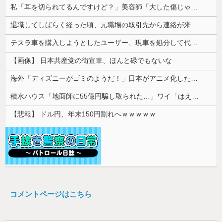
私「耳を切られてるんですけど？」美容師「大した傷じゃなくて良かったですね」→その開き直った態度に腹が立ち…
退職してしばらく経った頃、元職場の取引先から連絡が来た。話を聞くと納得できない内容で…
テスラ車を購入しようとしたユーザー、現車を処分して代金を支払い、平日の納車日に予定を合わせた結果……
【画像】 日本共産党の街宣車、ほんと碌でもないな
海外「ディズニーがゴミのようだ！」日本がアニメ化した米人気SF作品に絶賛の声が殺到中
積水ハウス「地面師に55億円騙し取られた…」ワイ「はえーかわいそう…会社滅茶苦茶やろなぁ」
【悲報】 ドル円、年末150円割れへｗｗｗｗｗ
コメントページはこちら