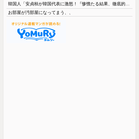
韓国人「安貞桓が韓国代表に激怒！『惨憺たる結果、徹底的な刷新が必要だ』と監督や協会を痛烈批判」
お部屋が汚部屋になってまう、、