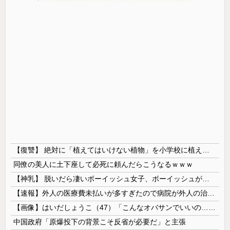
【復讐】 絶対に「植えてはいけない植物」を小学校に植えた→20年経って見に行くと…「！？」衝撃の光景が・・・
同僚の美人に土下座して必死に頼んだらこうなるｗｗｗ
【神乳】 脱いだら凄いボーイッシュ女子、ボーイッシュがどうでも良くなる ”お○ぱい” がこちらｗｗｗｗｗ
【速報】外人の医療費未払いが多すぎたので病院が外人の治療を断るようになってしまう
【画像】はいだしょうこ（47）「こんなオバサンでいいの…？」
中国政府「原爆投下の背景こそ反省が必要だ」と主張