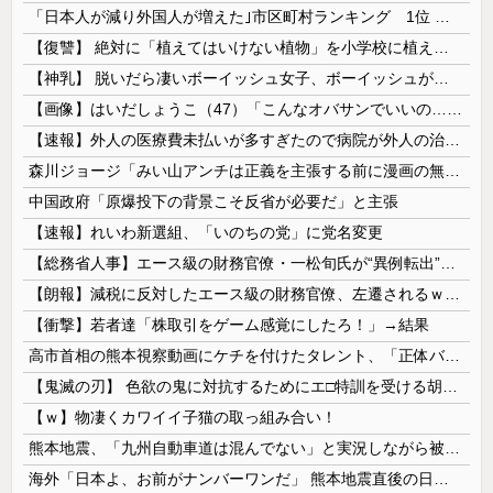
「日本人が減り外国人が増えた｣市区町村ランキング 1位 大阪市、2位 横浜市、3位 名古屋市、4位 京都市、5位 埼玉県川口市
【復讐】 絶対に「植えてはいけない植物」を小学校に植えた→20年経って見に行くと…「！？」衝撃の光景が・・・
【神乳】 脱いだら凄いボーイッシュ女子、ボーイッシュがどうでも良くなる ”お○ぱい” がこちらｗｗｗｗｗ
【画像】はいだしょうこ（47）「こんなオバサンでいいの…？」
【速報】外人の医療費未払いが多すぎたので病院が外人の治療を断るようになってしまう
森川ジョージ「みい山アンチは正義を主張する前に漫画の無断転載をやめろよ」←これwwww
中国政府「原爆投下の背景こそ反省が必要だ」と主張
【速報】れいわ新選組、「いのちの党」に党名変更
【総務省人事】エース級の財務官僚・一松旬氏が“異例転出”へ 官邸幹部「協力的でなかったから」
【朗報】減税に反対したエース級の財務官僚、左遷されるｗｗｗｗｗｗ
【衝撃】若者達「株取引をゲーム感覚にしたろ！」→結果
高市首相の熊本視察動画にケチを付けたタレント、「正体バレバレよな」と黒電話の呼び方であっさりと……
【鬼滅の刃】 色欲の鬼に対抗するためにエ□特訓を受ける胡蝶しのぶ…！クールなしのぶが快楽に抗えず翻弄されちゃう…
【ｗ】物凄くカワイイ子猫の取っ組み合い！
熊本地震、「九州自動車道は混んでない」と実況しながら被災地へ向かう有名アナなどに批判殺到 全国紙記者「最新の状況をいち早く伝えることは報道機関としての責務」「情報を取り上げることには大きな意義がある」
海外「日本よ、お前がナンバーワンだ」 熊本地震直後の日本の対応のスピードに世界が衝撃