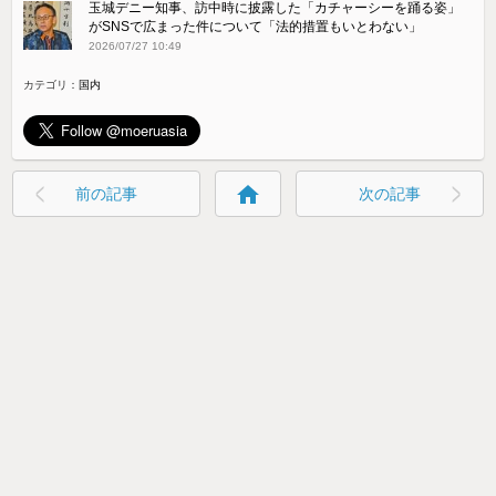
玉城デニー知事、訪中時に披露した「カチャーシーを踊る姿」
がSNSで広まった件について「法的措置もいとわない」
2026/07/27 10:49
カテゴリ：
国内
home
前の記事
次の記事