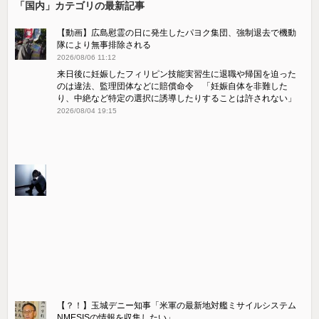
「国内」カテゴリの最新記事
【動画】広島慰霊の日に発生したパヨク集団、強制退去で機動
隊により無事排除される
2026/08/06 11:12
来日後に妊娠したフィリピン技能実習生に退職や帰国を迫った
のは違法、監理団体などに賠償命令 「妊娠自体を非難した
り、中絶など特定の選択に誘導したりすることは許されない」
2026/08/04 19:15
【？！】玉城デニー知事「米軍の最新地対艦ミサイルシステム
NMESISの情報を収集したい」