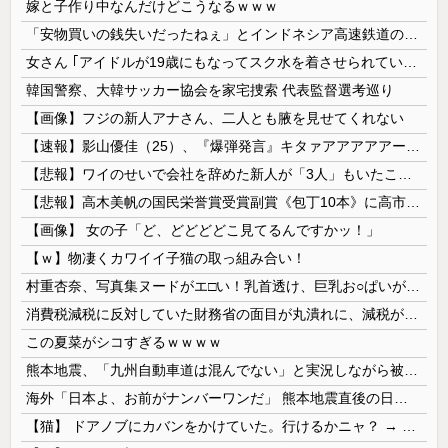
嫁と子作り中なんだけどこうなるｗｗｗ
「安物買いの銭失いだったねぇ」とインドネシア高速鉄道の最終処分に日本側騒然、国家予算は使わないというと何が財源なんだ？
女さん ｢アイドルが19歳にもなってスク水を着させられている！｣⇒結果ｗｗｗ
韓国警察、大韓サッカー協会を家宅捜索 代表監督選考巡り
【画像】フジの新人アナさん、二人とも腋を見せてくれない
【速報】影山優佳（25）、『爆弾発言』キタァアアアアアーーーーー！！
【悲報】ワイのせいで会社を辞めた新人が「3人」もいたことが発覚ｗｗｗｗｗ
【悲報】高木美帆の国民栄誉賞受賞副賞《包丁10本》に高市総理の名前も刻印ｗｗｗｗｗｗｗｗｗ
【画像】 女の子「ど、どどどどこ見てるんですかッ！」
【ｗ】物凄くカワイイ子猫の取っ組み合い！
村重杏奈、写真集ヌードがエ□い！乳首透け、巨乳お○ぱいが最高過ぎる！
消費税減税に反対していた財務省の面目が丸潰れに、減税が決まった途端に市場が動き出したが……
この夏菜がシコすぎるｗｗｗｗ
熊本地震、「九州自動車道は混んでない」と実況しながら被災地へ向かう有名アナなどに批判殺到 全国紙記者「最新の状況をいち早く伝えることは報道機関としての責務」「情報を取り上げることには大きな意義がある」
海外「日本よ、お前がナンバーワンだ」 熊本地震直後の日本の対応のスピードに世界が衝撃
【猫】 ドアノブにカバンをかけていた。行けるかニャ？ → 猫はこうなります…