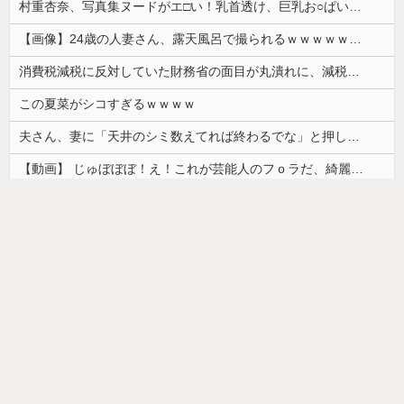
村重杏奈、写真集ヌードがエ□い！乳首透け、巨乳お○ぱいが最高過ぎる！
【画像】24歳の人妻さん、露天風呂で撮られるｗｗｗｗｗｗｗｗｗｗｗｗｗｗｗｗｗ
消費税減税に反対していた財務省の面目が丸潰れに、減税が決まった途端に市場が動き出したが……
この夏菜がシコすぎるｗｗｗｗ
夫さん、妻に「天井のシミ数えてれば終わるでな」と押し倒されて性行為 → 凄いことになるｗｗｗｗｗ
【動画】 じゅぼぼぼ！え！これが芸能人のフｏラだ、綺麗な顔とお口でこんなことしているだ 笑
韓国人「日本ではビールジョッキをほとんど洗わずに、次の客に出すんだ！ これが証拠の映像だ!!」……あー、なるほどですねー。韓国には「アレ」がないんだ？
【画像】カップヌードル、限界突破ｗｗｗ
ドイツ人男性がランニングシューズで富士登山 「足をくじいて動けない」
【画像】最近の高級ミニバンの顔キモすぎだろwww
【画像】「ワイらのゴマキ（３９）」
【悲報】美容師「…手は尽くしました」おば「ｱｯ…ｯｽ…」→
韓国人「安貞桓が韓国代表に激怒！『惨憺たる結果、徹底的な刷新が必要だ』と監督や協会を痛烈批判」