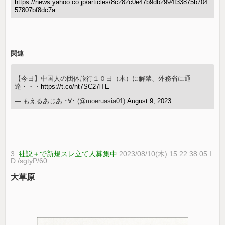
https://news.yahoo.co.jp/articles/8c282c0e47b9db2994f33875b704
57807bf8dc7a
関連
【今日】中国人の団体旅行１０日（木）に解禁、外務省に通
達・・・
https://t.co/nt7SC27lTE
— もえるあじあ ･∀･ (@moeruasia01)
August 9, 2023
3:
社説＋で新規スレ立て人募集中
2023/08/10(木) 15:22:38.05 I
D:/sgtyP/60
大草原