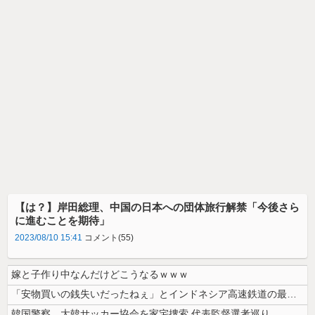
【は？】岸田総理、中国の日本への団体旅行解禁「今後さら
に進むことを期待」
2023/08/10 15:41
コメント(55)
嫁と子作り中なんだけどこうなるｗｗｗ
「安物買いの銭失いだったねぇ」とインドネシア高速鉄道の最終処分に日本側...
韓国警察、大韓サッカー協会を家宅捜索 代表監督選考巡り