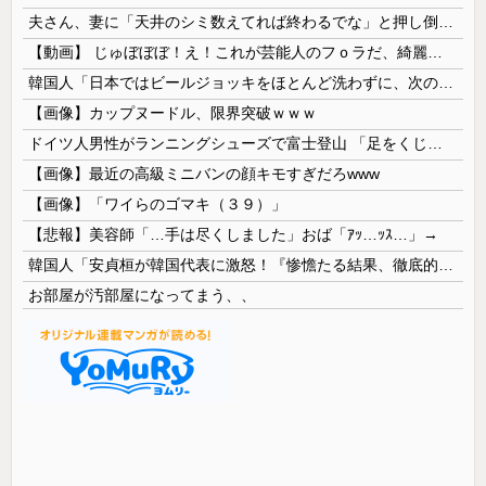
夫さん、妻に「天井のシミ数えてれば終わるでな」と押し倒されて性行為 → 凄いことになるｗｗｗｗｗ
【動画】 じゅぼぼぼ！え！これが芸能人のフｏラだ、綺麗な顔とお口でこんなことしているだ 笑
韓国人「日本ではビールジョッキをほとんど洗わずに、次の客に出すんだ！ これが証拠の映像だ!!」……あー、なるほどですねー。韓国には「アレ」がないんだ？
【画像】カップヌードル、限界突破ｗｗｗ
ドイツ人男性がランニングシューズで富士登山 「足をくじいて動けない」
【画像】最近の高級ミニバンの顔キモすぎだろwww
【画像】「ワイらのゴマキ（３９）」
【悲報】美容師「…手は尽くしました」おば「ｱｯ…ｯｽ…」→
韓国人「安貞桓が韓国代表に激怒！『惨憺たる結果、徹底的な刷新が必要だ』と監督や協会を痛烈批判」
お部屋が汚部屋になってまう、、