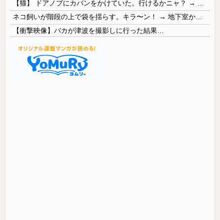
【猫】 ドアノブにカバンをかけていた。行けるかニャ？ → 猫はこうなります…
ネコ飼いが階段の上で袋を揺らす。キラ〜ン！ → 地下室からヤツが現れる…
【衝撃映像】バカが津波を撮影しに行った結果…