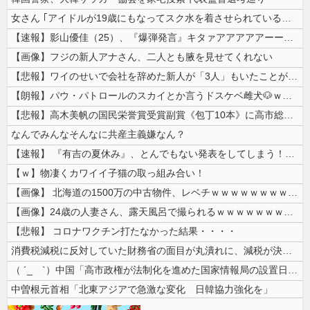
女さん ｢アイドルが19歳にもなってスク水を着させられている！｣⇒結果...
【速報】影山優佳（25）、『爆弾発言』キタァアアアアアーーーーー！！
【画像】フジの新人アナさん、二人とも腋を見せてくれない
【悲報】ワイのせいで会社を辞めた新人が「3人」もいたことが発覚ｗｗｗｗ...
【朗報】パウ・パトロールのスカイとか言うドスケベ雌犬🐶ｗｗｗｗｗｗｗ...
【悲報】高木美帆の国民栄誉賞受賞副賞《包丁10本》に高市総理の名前も刻...
なんでみんなそんなに共産主義嫌なん？
【速報】 『有吉の夏休み』、とんでもない発表をしてしまう！！！！！
【ｗ】物凄くカワイイ子猫の取っ組み合い！
【画像】 北海道の1500万の中古物件、レベチｗｗｗｗｗｗｗｗｗｗｗｗ...
【画像】24歳の人妻さん、露天風呂で撮られるｗｗｗｗｗｗｗｗｗｗｗｗ...
【悲報】 コロナワクチン打たなかった結果・・・・
消費税減税に反対していた財務省の面目が丸潰れに、減税が決まった途端に市...
（ ´_ゝ`）中国「高市政権が法制化を進めた国家情報局の設置日が7月3...
中曽根元首相「北東アジアで急激な変化 日韓協力強化を」