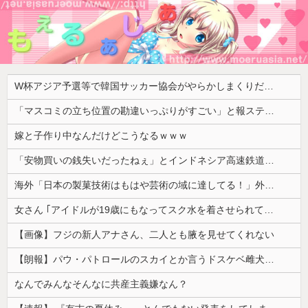
W杯アジア予選等で韓国サッカー協会がやらかしまくりだと発覚、「いきなり共同開催になったしな」と日韓共催の件に言及する声も……
「マスコミの立ち位置の勘違いっぷりがすごい」と報ステ大越キャスターの台詞に視聴者絶句、高市とトランプを同列視させようという思惑がひしひしと
嫁と子作り中なんだけどこうなるｗｗｗ
「安物買いの銭失いだったねぇ」とインドネシア高速鉄道の最終処分に日本側騒然、国家予算は使わないというと何が財源なんだ？
海外「日本の製菓技術はもはや芸術の域に達してる！」外国人が驚いた日本のお菓子の見た目とは・・・？【海外の反応】
女さん ｢アイドルが19歳にもなってスク水を着させられている！｣⇒結果ｗｗｗ
【画像】フジの新人アナさん、二人とも腋を見せてくれない
【朗報】パウ・パトロールのスカイとか言うドスケベ雌犬🐶ｗｗｗｗｗｗｗｗｗｗｗｗ
なんでみんなそんなに共産主義嫌なん？