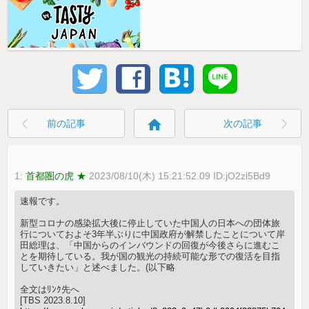
home
前の記事
次の記事
1:
首都圏の虎 ★
2023/08/10(木) 15:21:52.09 ID:jO2zl5Bd9
速報です。
新型コロナの感染拡大後に停止していた中国人の日本への団体旅
行についておよそ3年半ぶりに中国政府が解禁したことについて岸
田総理は、「中国からのインバウンドの回復が今後さらに進むこ
とを期待している。我が国の観光の持続可能な形での復活を目指
していきたい」と述べました。(以下略
全文はﾘﾝｸ先へ
[TBS 2023.8.10]