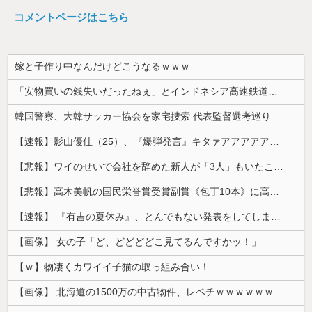
コメントページはこちら
嫁と子作り中なんだけどこうなるｗｗｗ
「安物買いの銭失いだったねぇ」とインドネシア高速鉄道の最終処分に日本側騒然、国家予算は使わないというと何が財源なんだ？
韓国警察、大韓サッカー協会を家宅捜索 代表監督選考巡り
【速報】影山優佳（25）、『爆弾発言』キタァアアアアアーーーーー！！
【悲報】ワイのせいで会社を辞めた新人が「3人」もいたことが発覚ｗｗｗｗｗ
【悲報】高木美帆の国民栄誉賞受賞副賞《包丁10本》に高市総理の名前も刻印ｗｗｗｗｗｗｗｗｗ
【速報】 『有吉の夏休み』、とんでもない発表をしてしまう！！！！！
【画像】 女の子「ど、どどどどこ見てるんですかッ！」
【ｗ】物凄くカワイイ子猫の取っ組み合い！
【画像】 北海道の1500万の中古物件、レベチｗｗｗｗｗｗｗｗｗｗｗｗｗｗｗｗｗｗｗｗ