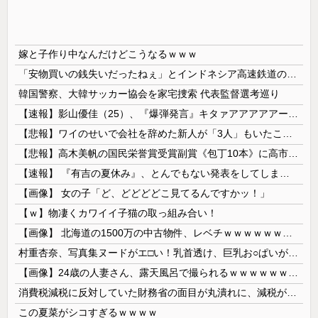
嫁と子作り中なんだけどこうなるｗｗｗ
「安物買いの銭失いだったねぇ」とインドネシア高速鉄道の最終処分に日本側騒然、国家予算は使わないというと何が財源なんだ？
韓国警察、大韓サッカー協会を家宅捜索 代表監督選考巡り
【速報】影山優佳（25）、『爆弾発言』キタァアアアアアーーーーー！！
【悲報】ワイのせいで会社を辞めた新人が「3人」もいたことが発覚ｗｗｗｗｗ
【悲報】高木美帆の国民栄誉賞受賞副賞《包丁10本》に高市総理の名前も刻印ｗｗｗｗｗｗｗｗｗ
【速報】 『有吉の夏休み』、とんでもない発表をしてしまう！！！！！
【画像】 女の子「ど、どどどどこ見てるんですかッ！」
【ｗ】物凄くカワイイ子猫の取っ組み合い！
【画像】 北海道の1500万の中古物件、レベチｗｗｗｗｗｗｗｗｗｗｗｗｗｗｗｗｗｗｗｗ
村重杏奈、写真集ヌードがエ□い！乳首透け、巨乳お○ぱいが最高過ぎる！
【画像】24歳の人妻さん、露天風呂で撮られるｗｗｗｗｗｗｗｗｗｗｗｗｗｗｗｗｗ
消費税減税に反対していた財務省の面目が丸潰れに、減税が決まった途端に市場が動き出したが……
この夏菜がシコすぎるｗｗｗｗ