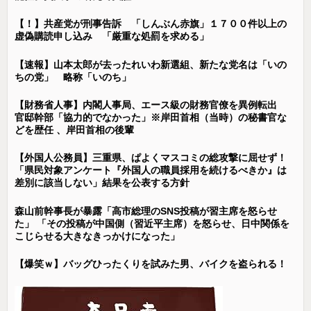
【！】共産党が刑事告訴 「しんぶん赤旗」１７００件以上の
虚偽購読申し込み 「厳重な処罰を求める」
【速報】山本太郎が去ったれいわ新選組、新たな党名は「いの
ちの党」 略称「いのち」
【財務省人事】内閣人事局、エース級の財務官僚を異例転出
官邸幹部「協力的でなかった」※岸田首相（当時）の秘書官な
どを歴任 、岸田首相の後輩
【外国人公務員】三重県、ぱよくマスコミの総攻撃に屈せず！
「県民対象アンケート『外国人の職員採用を続けるべきか』は
差別に該当しない」結果を公表する方針
森山前幹事長が暴露「高市総理のSNS投稿が習主席を怒らせ
た」 「その投稿が中国側（習近平主席）を怒らせ、日中関係を
こじらせる大きなきっかけになった」
【爆笑ｗ】バッグひったくりを試みた男、バイクを盗られる！