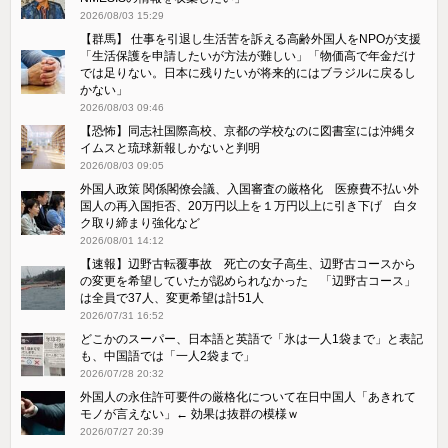
2026/08/03 15:29
【群馬】 仕事を引退し生活苦を訴える高齢外国人をNPOが支援
「生活保護を申請したいが方法が難しい」「物価高で年金だけ
では足りない。日本に残りたいが将来的にはブラジルに戻るし
かない」
2026/08/03 09:46
【恐怖】同志社国際高校、京都の学校なのに図書室には沖縄タ
イムスと琉球新報しかないと判明
2026/08/03 09:05
外国人政策 関係閣僚会議、入国審査の厳格化 医療費不払い外
国人の再入国拒否、20万円以上を１万円以上に引き下げ 白タ
ク取り締まり強化など
2026/08/01 14:12
【速報】辺野古転覆事故 死亡の女子高生、辺野古コースから
の変更を希望していたが認められなかった 「辺野古コース」
は全員で37人、変更希望は計51人
2026/07/31 16:52
どこかのスーパー、日本語と英語で「氷は一人1袋まで」と表記
も、中国語では「一人2袋まで」
2026/07/28 20:32
外国人の永住許可要件の厳格化について在日中国人「あきれて
モノが言えない」← 効果は抜群の模様ｗ
2026/07/27 20:39