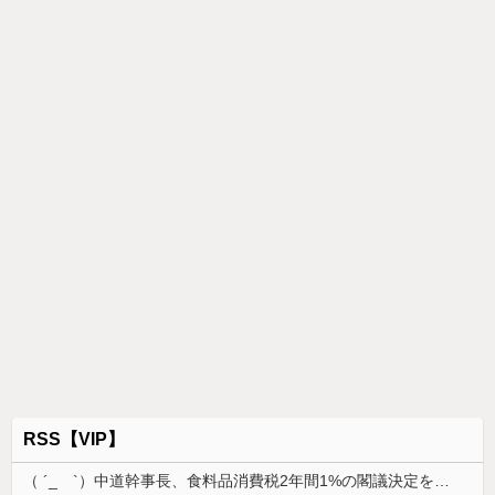
RSS【VIP】
（ ´_ゝ`）中道幹事長、食料品消費税2年間1%の閣議決定を批判 → 記者「中道改革連合は食料品消費税ゼロを公約に掲げていたが？」→ 階猛氏「