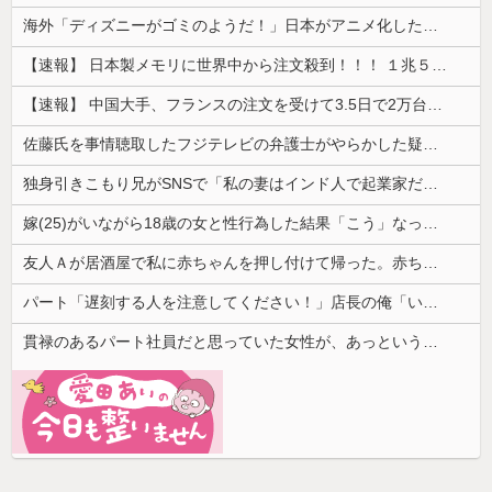
海外「ディズニーがゴミのようだ！」日本がアニメ化した米人気SF作品に絶賛の声が殺到中
【速報】 日本製メモリに世界中から注文殺到！！！ １兆５０００億円で工場増築へ
【速報】 中国大手、フランスの注文を受けて3.5日で2万台のエアコンを製造し出荷完了「毎度アル♡」
佐藤氏を事情聴取したフジテレビの弁護士がやらかした疑惑が浮上、「これが事実なら全部が怪しすぎるぞ」と前科に衝撃を受ける人が続出
独身引きこもり兄がSNSで「私の妻はインド人で起業家だが“日本人女性は男に甘えている”と言っています。日本に女性差別はありません」って発信したら...
嫁(25)がいながら18歳の女と性行為した結果「こう」なった・・・
友人Ａが居酒屋で私に赤ちゃんを押し付けて帰った。赤ちゃんは泣き止まないし、苦情もきて...
パート「遅刻する人を注意してください！」店長の俺「いや、事情があって…」→周囲との温度差に困惑して…
貫禄のあるパート社員だと思っていた女性が、あっという間に昇格。自分との違いを痛感することになり…