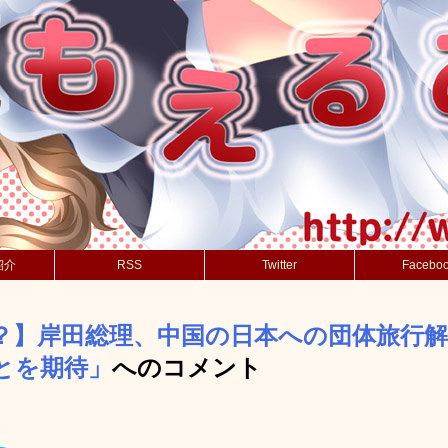
紹介
RSS
Twitter
Facebo
？】岸田総理、中国の日本への団体旅行
とを期待」
へのコメント