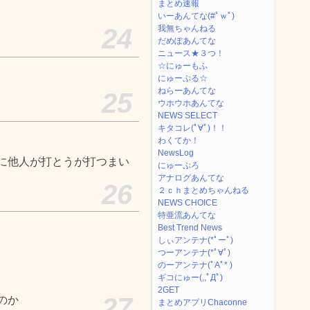
まとめ速報
いーあんてな(#ﾟｗﾟ)
24
我無ちゃんねる
だめぽあんてな
ニュース★３つ！
☆にゅーもふ
にゅーぷる☆
ねらーあんてな
25
ウホウホあんてな
NEWS SELECT
キタコレ(ﾟ∀ﾟ)！！
わくてか！
NewsLog
に他人が打とうが打つまい
にゅーぷろ
アナログあんてな
26
２ｃｈまとめちゃんねる
NEWS CHOICE
特亜流あんてな
Best Trend News
しぃアンテナ(*ﾟーﾟ)
つーアンテナ(*ﾟ∀ﾟ)
のーアンテナ(ﾟAﾟ* )
ギコにゅー(,,ﾟДﾟ)
2GET
27
のか
まとめアプリChaconne