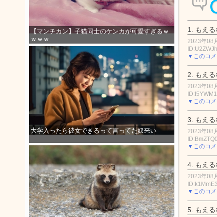
1.
もえる
【マンチカン】子猫同士のケンカが可愛すぎるｗ
ｗｗｗ
2023年08月
ID:U2ZWJ
▼このコメ
2.
もえる
2023年08月
ID:I5YWM
▼このコメ
3.
もえる
大学入ったら彼女できるって言ってた奴来い
2023年08月
ID:BmZTQ
▼このコメ
4.
もえる
2023年08月
ID:k1MmE
▼このコメ
5.
もえる