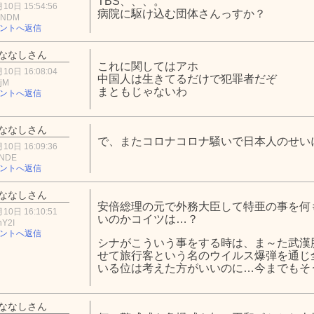
TBS、、、。
10日 15:54:56
病院に駆け込む団体さんっすか？
3NDM
ントへ返信
ななしさん
これに関してはアホ
10日 16:08:04
中国人は生きてるだけで犯罪者だぞ
ZjM
まともじゃないわ
ントへ返信
ななしさん
で、またコロナコロナ騒いで日本人のせい
10日 16:09:36
iNDE
ントへ返信
ななしさん
安倍総理の元で外務大臣して特亜の事を何
10日 16:10:51
いのかコイツは…？
hY2I
ントへ返信
シナがこういう事をする時は、ま～た武漢
せて旅行客という名のウイルス爆弾を通じ
いる位は考えた方がいいのに…今までもそ
ななしさん