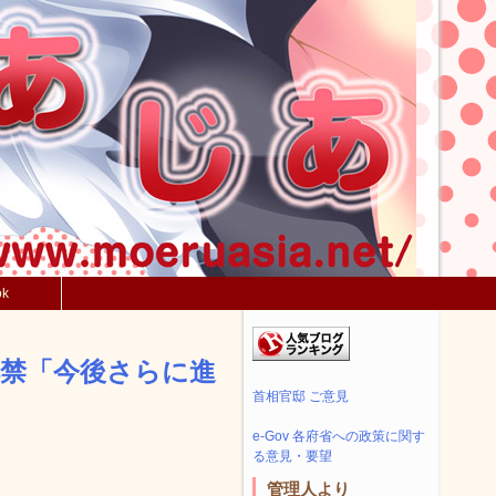
ok
解禁「今後さらに進
首相官邸 ご意見
e-Gov 各府省への政策に関す
る意見・要望
管理人より