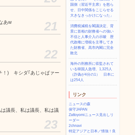
国側（習近平主席）を怒ら
せ、日中関係をこじらせる
大きなきっかけになった」
なあw
21
消費税減税を閣議決定、背
景に首相の財務省への強い
不信と人事介入の示唆 歴
代政権に増税を主導してき
た財務省、高市内閣に完全
22
敗北
海外の刑務所に収監されて
いる韓国人急増、1,325人
チ！) キシダ｢あじゃぱァー
（詐偽が4分の1） 日本に
は254人
リンク
ニュースの森
保守JAPAN
私は議長、私は議長、私は議
Zattoyomiニュース見出しリ
23
ーダー
2chnavi
特定アジアと日本／情強！良