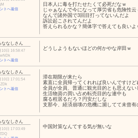
日本人に毒を打たせたくて必死だなｗ
ZjM
ントへ返信
じゃぁなんで今になって厚労省も危険性云
なんで諸外国で3回目打ってないんだよ
訴訟起こされてんだよ
答えられるかな？簡体字で答えても良いよ
るななしさん
どうしようもないほどの何かやな岸田ｗ
10日 16:58:47
EwNDk
ントへ返信
るななしさん
滞在期限が来たら
10日 17:01:54
素直に全員帰ってくれれば良いんですけど
2ZDk
全員が全員、普通に観光目的とも思えない
ントへ返信
生活物資の買い占め転売目的な連中も
腐る程居るだろ？円安だしな
支那今、経済崩壊の危機に瀕してて未曾有
るななしさん
中国対策なんてする気が無いな
10日 17:03:49
hZDQ