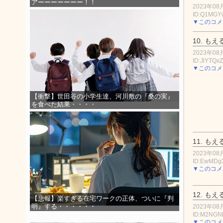
アーーーーーーー！！
2023年08月
ID:Q1MG
▼このコメ
10.
もえ
2023年08月
ID:JlYTQx
▼このコメ
【衝撃】世田谷の小学生達、河川敷の『桑の実』
を食べた結果・・・・
11.
もえ
2023年08月
ID:EwMDg
▼このコメ
12.
もえ
【悲報】楽すぎる在宅ワークの正体、ついに『判
明』する・・・・・・
2023年08月
ID:M2NGN
▼このコメ