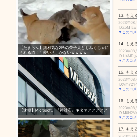
13.
もえ
2023年08月
ID:c5MTcw
▼このコメ
14.
もえ
【たまらん】無邪気な2匹の柴子犬ともみくちゃに
2023年08月
される猫！可愛いさしかないｗｗｗｗ
ID:U4MDgz
▼このコメ
15.
もえ
2023年08月
ID:VmY2Y
▼このコメ
16.
もえ
2023年08月
【速報】Microsoft、『神対応』キタァアアアアア
ID:M0N2Vk
ーーーーーー！！
▼このコメ
17.
もえ
2023年08月