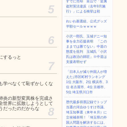
すでに売却 富山で「金属
5
盗対策法違反（去年9月施
行）」による検挙は初
れいわ新選組、公式グッズ
半額セールｗｗｗｗ
6
小沢一郎氏、玉城デニー知
事を全力応援表明 「この
ままでは勝てない」中道の
態度を批判 玉城氏「小沢
にするっと
氏は政治の師匠」※中道は
7
支援表明せず
「日本人が減り外国人が増
えた｣市区町村ランキング
1位 大阪市、2位 横浜市、3
も学べなくて恥ずかしくな
位 名古屋市、4位 京都市、
5位 埼玉県川口市
肺炎の新型変異株を完成さ
歴代最多得票記録でトップ
全世界に拡散しようとして
当選の河合ゆうすけ市議、
8
うだったのだからな
埼玉知事選（来年８月）に
立候補表明！「埼玉県の外
国人問題を解決するには、