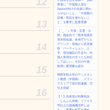
12
中国系を完全排除へ 供給
業者に「中国籍人員を
SpaceX向けの生産に関わ
らせないこと」「中国製の
設備・部品を使わないこ
13
と」を要求し監査実施
（ ´_ゝ`）中道・立憲・公
明、国会内で「熊本地震対
策本部会議」各省庁からヒ
14
アリング・現地から意見聴
取「パーティション、人
手、宿泊施設の不足や、外
国人実習生の方々にも対応
してほしい」今日の午後、
15
政府に要望書を提出
関西学院大学のアシスタン
ト教授（中国籍）、ドラッ
グストアで現行犯逮捕 万
引き容疑
16
【！】共産党が刑事告訴
「しんぶん赤旗」１７００
件以上の虚偽購読申し込
み 「厳重な処罰を求め