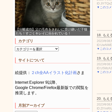
ID:JlYTQx
▼このコメ
【分離成功】父の毛色をきれいに受け継いだ子猫
たち！すごくキレイに分かれている！
18.
もえ
カテゴリ
2023年08月
ID:UwNW
▼このコメ
19.
もえ
サイトについて
2023年08月
ID:U5MzA
▼このコメ
絵提供：
２ch全AAイラスト化計画
さま
Internet Explorer 9以降、
Google Chrome/Firefox最新版での閲覧を
推奨します。
20.
もえ
2023年08月
月別アーカイブ
ID:ZlYmR