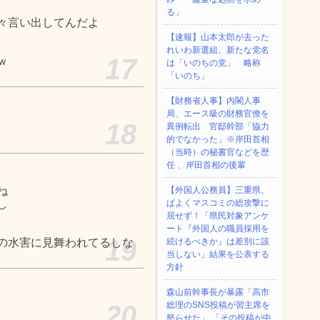
る」
々言い出してんだよ
【速報】山本太郎が去った
れいわ新選組、新たな党名
17
ｗ
は「いのちの党」 略称
「いのち」
【財務省人事】内閣人事
局、エース級の財務官僚を
18
異例転出 官邸幹部「協力
的でなかった」※岸田首相
（当時）の秘書官などを歴
任 、岸田首相の後輩
ね
【外国人公務員】三重県、
し
ぱよくマスコミの総攻撃に
屈せず！「県民対象アンケ
ート『外国人の職員採用を
19
の水害に見舞われてるしな
続けるべきか』は差別に該
当しない」結果を公表する
方針
森山前幹事長が暴露「高市
20
総理のSNS投稿が習主席を
怒らせた」 「その投稿が中