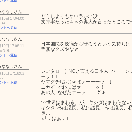
ントへ返信
るななしさん
どうしようもない泉が出没
10日 17:04:00
支持率たった４％の糞人が言ったところで
ODA
ントへ返信
るななしさん
日本国民を疫病から守ろうという気持ちは
10日 17:08:11
皆無なクズやなｗ
EwNDk
ントへ返信
るななしさん
シンタロー(｢NOと言える日本人｣パーーン
10日 17:18:03
ーッ！｣
Mzc
ヤマグチ｢あじゃぱァーーーッ！｣
ントへ返信
ニカイ｢ぐわぁぱァーーーッ！｣
あの人｢なぜだァーッ！｣ ｹﾞﾙ
>>世界はまわる、が、キシダはまわらない
キシダ｢私は議長、私は議長、私は議長、
長…
⊿｢…はぁ…｣