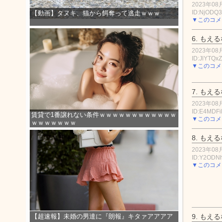
2023年08月
ID:NjODQ
【動画】タヌキ、猫から餌奪って逃走ｗｗｗ
▼このコメ
6.
もえる
2023年08月
ID:JlYTQx
▼このコメ
7.
もえる
2023年08月
ID:E4MDF
賃貸で1番譲れない条件ｗｗｗｗｗｗｗｗｗｗｗｗ
▼このコメ
ｗｗｗｗｗｗｗ
8.
もえる
2023年08月
ID:Y2ODN
▼このコメ
9.
もえる
【超速報】未婚の男達に『朗報』キタァアアアア