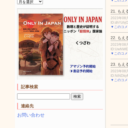
▼このコメ
21.
もえ
2023年08月
ID:dhYzhj
▼このコメ
22.
もえ
2023年08月
ID:UwNW
▼このコメ
23.
もえ
2023年08月
ID:NiNDky
▼このコメ
記事検索
連絡先
お問い合わせ