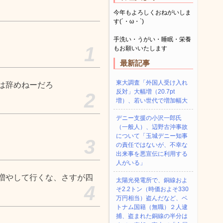
今年もよろしくおねがいしま
す(´・ω・`)
手洗い・うがい・睡眠・栄養
1
もお願いいたします
最新記事
東大調査「外国人受け入れ
は辞めねーだろ
反対」大幅増（20.7pt
2
増）、若い世代で増加幅大
デニー支援の小沢一郎氏
（一般人）、辺野古沖事故
について「玉城デニー知事
3
の責任ではないが、不幸な
出来事を悪宣伝に利用する
人がいる」
増やして行くな、さすが四
太陽光発電所で、銅線およ
4
そ2.2トン（時価およそ330
万円相当）盗んだなど、ベ
トナム国籍（無職）２人逮
捕、盗まれた銅線の半分は