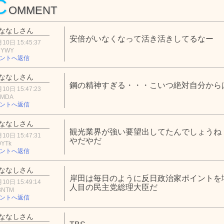
C
OMMENT
ななしさん
安倍がいなくなって活き活きしてるなー
10日 15:45:37
hYWY
ントへ返信
ななしさん
鋼の精神すぎる・・・こいつ絶対自分から
10日 15:47:23
1MDA
ントへ返信
ななしさん
観光業界が強い要望出してたんでしょうね
10日 15:47:31
やだやだ
0YTk
ントへ返信
ななしさん
岸田は毎日のように反日政治家ポイントを
10日 15:49:14
人目の民主党総理大臣だ
3NTM
ントへ返信
ななしさん