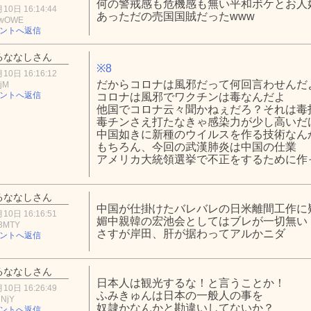
何の警戒感も危機感も無い平和ボケとお人
10日 16:14:44
あっただの売国国賊だったwww
YwOWE
ントへ返信
るななしさん
※8
10日 16:16:12
だからコロナは風邪だって何回言わせんだ
ZjM
ントへ返信
コロナは風邪でワクチンは毒なんだよ
他国でコロナ云々聞かねぇだろ？それは毒
毒チンさえ打たなきゃ感染力が少し高いだ
中国如きに新種のウイルスを作る技術なん
もちろん、今回の武漢肺炎は中国の仕業
アメリカ大統領選挙で不正をするために作
るななしさん
中国が仕掛けたバレバレの日米離間工作に
10日 16:16:51
媚中親韓の宏池会としてはブレが一切無い
3MTY
さすが岸田、肝が据わってアルかニダ
ントへ返信
るななしさん
日本人は観光するな！と言うことか！
10日 16:26:49
ふみきゅんは日本の一般人の事を
lNjY
奴隷かなんかと勘違いしてないか？
ントへ返信