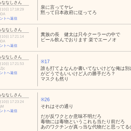
るななしさん
泉に言ってヤレ
10日 17:18:29
黙って日本政府に従ってろ
ODA
ントへ返信
るななしさん
糞族の長 健太は只今クーラーの中で
10日 17:21:14
ビール飲んでおります 楽でエーノオ
ODA
ントへ返信
るななしさん
※17
10日 17:21:53
誰も打てよなんか書いてないけどな俺は別
Zjc
ントへ返信
がどうでもいいけど人の勝手だろ？
マスクも然り
るななしさん
※26
10日 17:23:24
それはその通り
ZjM
ントへ返信
だが反ワクとか意味不明だろ
毒物には毒物というこれも当たり前だろ
あのワクチンが真っ当な代物だと思ってる