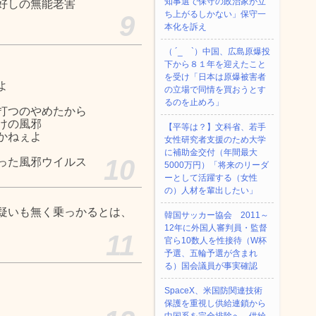
知事選で保守の政治家が立
好しの無能老害
ち上がるしかない」保守一
9
本化を訴え
（ ´_ゝ`）中国、広島原爆投
下から８１年を迎えたこと
を受け「日本は原爆被害者
よ
の立場で同情を買おうとす
るのを止めろ」
打つのやめたから
けの風邪
【平等は？】文科省、若手
かねぇよ
女性研究者支援のため大学
に補助金交付（年間最大
10
った風邪ウイルス
5000万円）「将来のリーダ
ーとして活躍する（女性
の）人材を輩出したい」
疑いも無く乗っかるとは、
韓国サッカー協会 2011～
12年に外国人審判員・監督
11
官ら10数人を性接待（W杯
予選、五輪予選が含まれ
る）国会議員が事実確認
SpaceX、米国防関連技術
保護を重視し供給連鎖から