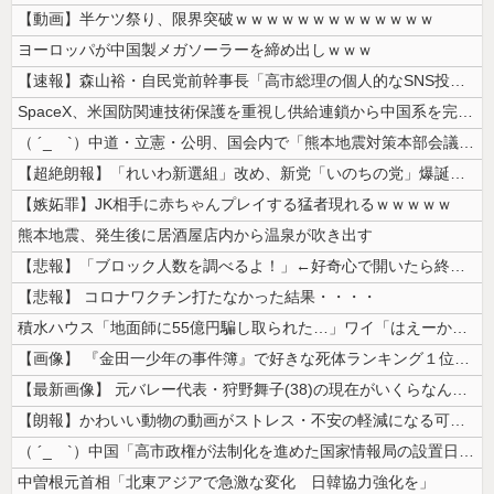
【動画】半ケツ祭り、限界突破ｗｗｗｗｗｗｗｗｗｗｗｗｗ
ヨーロッパが中国製メガソーラーを締め出しｗｗｗ
【速報】森山裕・自民党前幹事長「高市総理の個人的なSNS投稿が習近平主...
SpaceX、米国防関連技術保護を重視し供給連鎖から中国系を完全排除へ...
（ ´_ゝ`）中道・立憲・公明、国会内で「熊本地震対策本部会議」各省庁...
【超絶朗報】「れいわ新選組」改め、新党「いのちの党」爆誕！！！うおおお...
【嫉妬罪】JK相手に赤ちゃんプレイする猛者現れるｗｗｗｗｗ
熊本地震、発生後に居酒屋店内から温泉が吹き出す
【悲報】「ブロック人数を調べるよ！」←好奇心で開いたら終わるサイトだっ...
【悲報】 コロナワクチン打たなかった結果・・・・
積水ハウス「地面師に55億円騙し取られた…」ワイ「はえーかわいそう…会...
【画像】 『金田一少年の事件簿』で好きな死体ランキング１位がこちら！
【最新画像】 元バレー代表・狩野舞子(38)の現在がいくらなんでも即ハ...
【朗報】かわいい動物の動画がストレス・不安の軽減になる可能性。英大学の...
（ ´_ゝ`）中国「高市政権が法制化を進めた国家情報局の設置日が7月3...
中曽根元首相「北東アジアで急激な変化 日韓協力強化を」