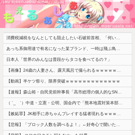
消費税減税をなんとしても阻止したい石破前首相、「何いってんのこいつ」と有権者をドン引きさせるよな屁理屈を……
あっち系御用達で有名になった某ブランド、一時は飛ぶ鳥を落とす勢いだったが今期の業績は……
日本人「世界のみんなは普段からタコを食べてるの？」
【画像】24歳の人妻さん、露天風呂で撮られるｗｗｗｗｗｗｗｗｗｗｗｗｗｗｗｗｗ
【動画】半ケツ祭り、限界突破ｗｗｗｗｗｗｗｗｗｗｗｗｗ
【速報】森山裕・自民党前幹事長「高市総理の個人的なSNS投稿が習近平主席を怒らせた」
（ ´_ゝ`）中道・立憲・公明、国会内で「熊本地震対策本部会議」各省庁からヒアリング・現地から意見聴取「パーティション、人手、宿泊施設の不足や、...
【嫉妬罪】JK相手に赤ちゃんプレイする猛者現れるｗｗｗｗｗ
【悲報】「ブロック人数を調べるよ！」←好奇心で開いたら終わるサイトだった【HotTweets】