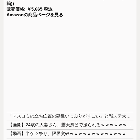
箱))
販売価格: ￥5,665 税込
Amazonの商品ページを見る
「マスコミの立ち位置の勘違いっぷりがすごい」と報ステ大越キャスターの台詞に視聴者絶句、高市とトランプを同列視させようという思惑がひしひしと
【画像】24歳の人妻さん、露天風呂で撮られるｗｗｗｗｗｗｗｗｗｗｗｗｗｗｗｗｗ
【動画】半ケツ祭り、限界突破ｗｗｗｗｗｗｗｗｗｗｗｗｗ