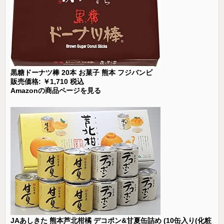
黒糖ドーナツ棒 20本 お菓子 熊本 フジバンビ
販売価格: ￥1,710 税込
Amazonの商品ページを見る
JAあしきた 熊本芦北柑橘 デコポン&甘夏缶詰め (10缶入り(化粧