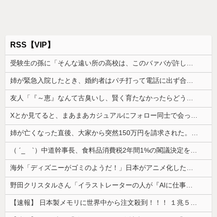
RSS【VIP】
受験生の孫に「そんな遠い所の高校は、このバァバが許しませんよ」と言い出したトメ。その瞬間、息子がブチギレて...
姉が緊急入院したとき、婚約者はパチ打って電話に出ず合コン向かった。GPSで場所を特定されて、双方の父親が乗り込んだ
友人「『～恵』なんて古臭いし、賢く育たなかったらどうするの？」私「そこまで言う？」→娘の名前を否定されてモヤモヤが止まらず…
Xとか見てると、まあまあカジュアルにフォロー同士で会ったりするのすごいな。絶対私は無理だ
姉が亡くなった直後、大家から突然150万円を請求された。さらに信じられない発言まで飛び出して…
（ ´_ゝ`）中道幹事長、食料品消費税2年間1%の閣議決定を批判 → 記者「中道改革連合は食料品消費税ゼロを公約に掲げていたが？」→ 階猛氏「
海外「ディズニーがゴミのようだ！」日本がアニメ化した米人気SF作品に絶賛の声が殺到中
野田クリスタルさん「イラストレーターの人が『AIに仕事を奪われる』って言ってるけど、あなた達は"仕事を奪う側"じゃない？」
【速報】 日本製メモリに世界中から注文殺到！！！ １兆５０００億円で工場増築へ