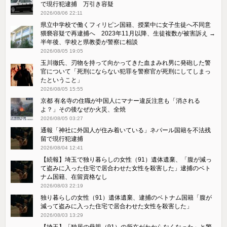
で現行犯逮捕 万引き容疑
2026/08/06 22:11
県立中学校で働くフィリピン国籍、授業中に女子生徒へ不同意
猥褻容疑で再逮捕へ 2023年11月以降、生徒複数が被害訴え →
半年後、学校と県教委が警察に相談
2026/08/05 19:05
玉川徹氏、刃物を持って向かってきた血まみれ男に発砲した警
官について「死刑にならない犯罪を警察官が死刑にしてしまっ
たということ」
2026/08/05 15:55
京都 有名寺の住職が中国人にマナー違反注意も「消される
よ？」その後なぜか火災、全焼
2026/08/05 03:27
通報「神社に外国人が住み着いている」ネパール国籍を不法残
留で現行犯逮捕
2026/08/04 12:41
【続報】埼玉で独り暮らしの女性（91）遺体遺棄、「腹が減っ
て盗みに入った住宅で居合わせた女性を殺害した」逮捕のベト
ナム国籍、在留資格なし
2026/08/03 22:19
独り暮らしの女性（91）遺体遺棄、逮捕のベトナム国籍「腹が
減って盗みに入った住宅で居合わせた女性を殺害した」
2026/08/03 13:29
【埼玉】「独居の母親（91）の所在がわからなくなった」と警