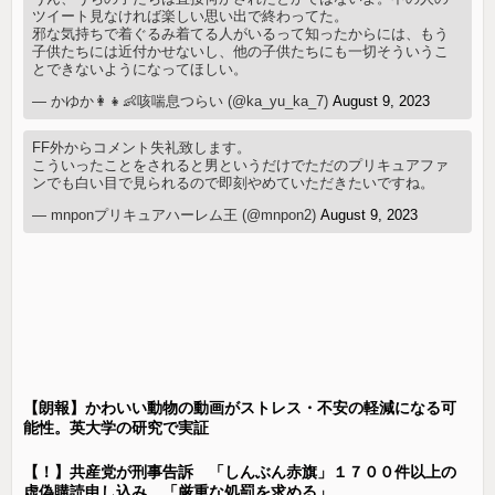
ツイート見なければ楽しい思い出で終わってた。
邪な気持ちで着ぐるみ着てる人がいるって知ったからには、もう
子供たちには近付かせないし、他の子供たちにも一切そういうこ
とできないようになってほしい。
— かゆか👩👧👶咳喘息つらい (@ka_yu_ka_7)
August 9, 2023
FF外からコメント失礼致します。
こういったことをされると男というだけでただのプリキュアファ
ンでも白い目で見られるので即刻やめていただきたいですね。
— mnponプリキュアハーレム王 (@mnpon2)
August 9, 2023
【朗報】かわいい動物の動画がストレス・不安の軽減になる可
能性。英大学の研究で実証
【！】共産党が刑事告訴 「しんぶん赤旗」１７００件以上の
虚偽購読申し込み 「厳重な処罰を求める」