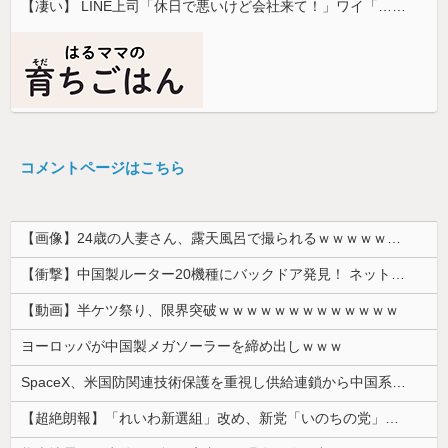
【凄い】 LINE上司「休日で悪いけど会社来て！」ワイ「…無視」上司「マジでヤバいから！」←その結果ｗｗｗｗｗ
コメントページはこちら
【画像】24歳の人妻さん、露天風呂で撮られるｗｗｗｗｗｗｗｗｗｗｗｗｗｗｗｗｗ
【衝撃】中国製ルーター20機種にバックドア発見！ ネットに繋ぐだけで35秒ごとに中国のサーバーと通信
【動画】半ケツ祭り、限界突破ｗｗｗｗｗｗｗｗｗｗｗｗｗ
ヨーロッパが中国製メガソーラーを締め出しｗｗｗ
SpaceX、米国防関連技術保護を重視し供給連鎖から中国系を完全排除へ 供給業者に「中国籍人員をSpaceX向けの生産に関わらせないこと」「中国...
【超絶朗報】「れいわ新選組」改め、新党「いのちの党」爆誕！！！うおおおおおおおお