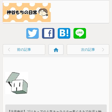
home
前の記事
次の記事
【注意喚起】プリキュアの人気キャラクター着ぐるみで女児と触