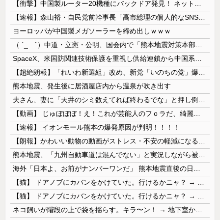
【衝撃】中国製ルーター20機種にバックドア発見！ ネットに繋ぐだけで35秒ごとに中国のサーバーと通信
【速報】森山裕・自民党前幹事長「高市総理の個人的なSNS投稿が習近平主席を怒らせた」
ヨーロッパが中国製メガソーラーを締め出しｗｗｗ
（ ´_ゝ`）中道・立憲・公明、国会内で「熊本地震対策本部会議」各省庁からヒアリング・現地から意見聴取「パーティション、人手、宿泊施設の不足や、...
SpaceX、米国防関連技術保護を重視し供給連鎖から中国系を完全排除へ 供給業者に「中国籍人員をSpaceX向けの生産に関わらせないこと」「中国...
【超絶朗報】「れいわ新選組」改め、新党「いのちの党」爆誕！！！うおおおおおおおお
熊本地震、発生後に居酒屋店内から温泉が吹き出す
夫さん、妻に「天井のシミ数えてれば終わるでな」と押し倒されて性行為 → 凄いことになるｗｗｗｗｗ
【動画】 じゅぼぼぼ！え！これが芸能人のフｏラだ、綺麗な顔とお口でこんなことしているだ 笑
【速報】 イオンモール熊本の爆発原因が判明！！！！
【朗報】かわいい動物の動画がストレス・不安の軽減になる可能性。英大学の研究で実証
熊本地震、「九州自動車道は混んでない」と実況しながら被災地へ向かう有名アナなどに批判殺到 全国紙記者「最新の状況をいち早く伝えることは報道機関としての責務」「情報を取り上げることには大きな意義がある」
海外「日本よ、お前がナンバーワンだ」 熊本地震直後の日本の対応のスピードに世界が衝撃
【猫】 ドアノブにカバンをかけていた。行けるかニャ？ → 猫はこうなります…
【猫】 ドアノブにカバンをかけていた。行けるかニャ？ → 猫はこうなります…
ネコ飼いが階段の上で袋を揺らす。キラ〜ン！ → 地下室からヤツが現れる…