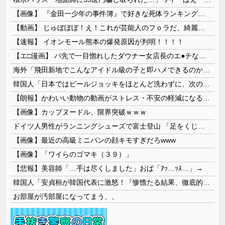
【画像】 『金田一少年の事件簿』で好きな死体ランキング１位がこちら！
【動画】 じゅぼぼぼ！え！これが芸能人のフｏラだ、綺麗な顔とお口でこんなことしているだ 笑
【速報】 イオンモール熊本の爆発原因が判明！！！！
【エ□漫画】 バ先で一目惚れしたダウナー女店長のエ●チなサービスで給料0円…！弱点チクビ責めでイカせまくってわからせる…！
海外「飛田新地でこんなアイドル級の子と即ハメできるのかよ」⇒ 晒された無修正動画がコチラ
韓国人「日本ではビールジョッキをほとんど洗わずに、次の客に出すんだ！ これが証拠の映像だ!!」……あー、なるほどですねー。韓国には「アレ」がないんだ？
【朗報】かわいい動物の動画がストレス・不安の軽減になる可能性。英大学の研究で実証
【画像】カップヌードル、限界突破ｗｗｗ
ドイツ人男性がランニングシューズで富士登山 「足をくじいて動けない」
【画像】最近の高級ミニバンの顔キモすぎだろwww
【画像】「ワイらのゴマキ（３９）」
【悲報】美容師「…手は尽くしました」おば「ｱｯ…ｯｽ…」→
韓国人「安貞桓が韓国代表に激怒！『惨憺たる結果、徹底的な刷新が必要だ』と監督や協会を痛烈批判」
お部屋が汚部屋になってまう、、