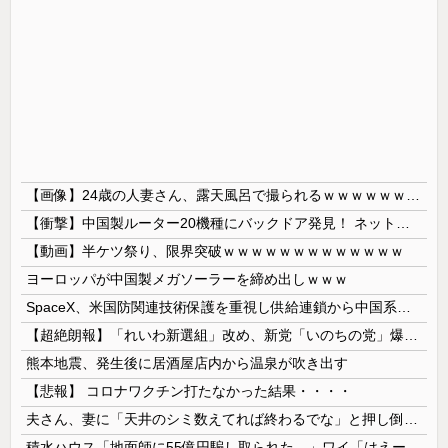
【画像】24歳の人妻さん、露天風呂で撮られるｗｗｗｗｗｗｗｗｗｗｗｗｗｗｗｗｗ
【衝撃】中国製ルーター20機種にバックドア発見！ ネットに繋ぐだけで35秒ごとに中国のサーバーと通信
【動画】半ケツ祭り、限界突破ｗｗｗｗｗｗｗｗｗｗｗｗｗ
ヨーロッパが中国製メガソーラーを締め出しｗｗｗ
SpaceX、米国防関連技術保護を重視し供給連鎖から中国系を完全排除へ 供給業者に「中国籍人員をSpaceX向けの生産に関わらせないこと」「中国...
【超絶朗報】「れいわ新選組」改め、新党「いのちの党」爆誕！！！うおおおおおおおお
熊本地震、発生後に居酒屋店内から温泉が吹き出す
【悲報】 コロナワクチン打たなかった結果・・・・
夫さん、妻に「天井のシミ数えてれば終わるでな」と押し倒されて性行為 → 凄いことになるｗｗｗｗｗ
積水ハウス「地面師に55億円騙し取られた…」ワイ「はえーかわいそう…会社滅茶苦茶やろなぁ」→