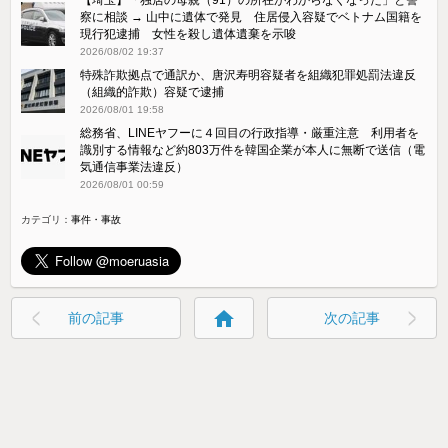
察に相談 → 山中に遺体で発見 住居侵入容疑でベトナム国籍を
現行犯逮捕 女性を殺し遺体遺棄を示唆
2026/08/02 19:37
特殊詐欺拠点で通訳か、唐沢寿明容疑者を組織犯罪処罰法違反
（組織的詐欺）容疑で逮捕
2026/08/01 19:58
総務省、LINEヤフーに４回目の行政指導・厳重注意 利用者を
識別する情報など約803万件を韓国企業が本人に無断で送信（電
気通信事業法違反）
2026/08/01 00:59
カテゴリ：
事件・事故
home
前の記事
次の記事