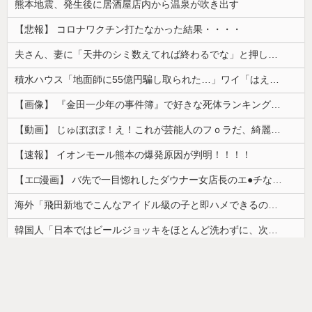
熊本地震、発生後に居酒屋店内から温泉が吹き出す
【悲報】 コロナワクチン打たなかった結果・・・・
夫さん、妻に「天井のシミ数えてれば終わるでな」と押し倒されて性行為 → 凄いことになるｗｗｗｗｗ
積水ハウス「地面師に55億円騙し取られた…」ワイ「はえーかわいそう…会社滅茶苦茶やろなぁ」→
【画像】 『金田一少年の事件簿』で好きな死体ランキング１位がこちら！
【動画】 じゅぼぼぼ！え！これが芸能人のフｏラだ、綺麗な顔とお口でこんなことしているだ 笑
【速報】 イオンモール熊本の爆発原因が判明！！！！
【エ□漫画】 バ先で一目惚れしたダウナー女店長のエ●チなサービスで給料0円…！弱点チクビ責めでイカせまくってわからせる…！
海外「飛田新地でこんなアイドル級の子と即ハメできるのかよ」⇒ 晒された無修正動画がコチラ
韓国人「日本ではビールジョッキをほとんど洗わずに、次の客に出すんだ！ これが証拠の映像だ!!」……あー、なるほどですねー。韓国には「アレ」がないんだ？
【朗報】かわいい動物の動画がストレス・不安の軽減になる可能性。英大学の研究で実証
【画像】カップヌードル、限界突破ｗｗｗ
ドイツ人男性がランニングシューズで富士登山 「足をくじいて動けない」