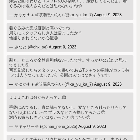
海浜公園はわりとコスプレの人結構いて、撮影してるんだよ。着
ぐるみは素人さんだとは思わないよね💦
— かゆか👩👧👶咳喘息つらい (@ka_yu_ka_7)
August 9, 2023
着ぐるみの完成度割と高いですね…
周りにスタッフらしき人は居ましたか？
他撮りされてないか心配😥
— みなと (@ohx_se)
August 9, 2023
割と、どころか全然違和感なかったです。すっかり公式だと思っ
てました💦
写真見返したらスタッフって書いてあるTシャツの男性がカメラ持
って1人うつってましたが、公園の人ではなさそうです。
— かゆか👩👧👶咳喘息つらい (@ka_yu_ka_7)
August 9, 2023
えええこれは分からんって…😱
手袋はめてるし、直に触ってないし、変なところ触ったりもして
ないし(よね？)…ってプラスなところ探してみたよ🥺
対応も嫌らしさとかはなかったと信じたい🥺
— 💋キャリー💋 (@chan_nene_2525)
August 9, 2023
うん、うちの子たちは直接何かされたとかではないよ。中の人の