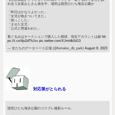
れ合う女装おじさん発生中、場所は国営ひたち海浜公園か
「昨日はかなりよかった」
「女児が抱きついてきた」
「抱っこした」
「ませた女児」
「公式と間違われた」
着ぐるみはオークションで購入した模様、現在アカウントは鍵
htt
ps://t.co/4ju2dThJvx
pic.twitter.com/XJmIdbSiG3
— 女たちのデータベース広場 (@females_db_park)
August 8, 2023
対応策がとられる
国営ひたち海浜公園のコスプレ撮影ルール、