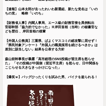
【速報】山本太郎が去ったれいわ新選組、新たな党名は「いの
ちの党」 略称「いのち」
【財務省人事】内閣人事局、エース級の財務官僚を異例転出
官邸幹部「協力的でなかった」※岸田首相（当時）の秘書官な
どを歴任 、岸田首相の後輩
【外国人公務員】三重県、ぱよくマスコミの総攻撃に屈せず！
「県民対象アンケート『外国人の職員採用を続けるべきか』は
差別に該当しない」結果を公表する方針
森山前幹事長が暴露「高市総理のSNS投稿が習主席を怒らせ
た」 「その投稿が中国側（習近平主席）を怒らせ、日中関係を
こじらせる大きなきっかけになった」
【爆笑ｗ】バッグひったくりを試みた男、バイクを盗られる！