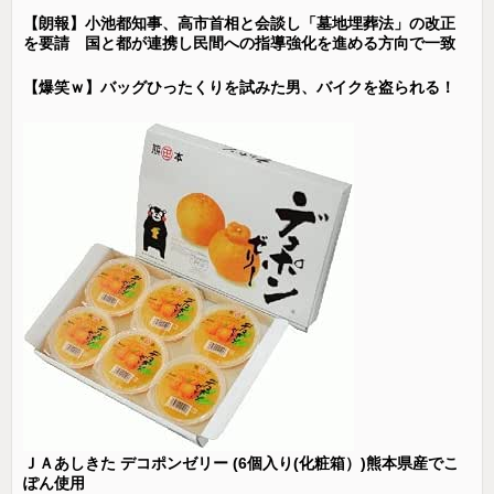
【朗報】小池都知事、高市首相と会談し「墓地埋葬法」の改正
を要請 国と都が連携し民間への指導強化を進める方向で一致
【爆笑ｗ】バッグひったくりを試みた男、バイクを盗られる！
ＪＡあしきた デコポンゼリー (6個入り(化粧箱）)熊本県産でこ
ぽん使用