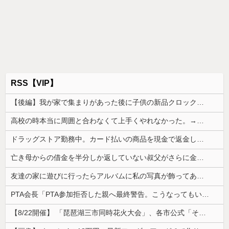
RSS【VIP】
【後編】我が家で集まりがあった後に子供の新品クロックスが消えた。犯人のママがカバンに入れるのを見た人もいるのに相手旦那が「証拠は？」と認めない…...
高校の時本当に周囲と合わなくて上手くやれなかった。→飲み会で偶然同じ高校の人と出会った
ドラッグストア勤務中。カード払いの商品を現金で返金してほしいと言い張る女性客。断っても引き下がらず、その後まさかの展開に…
亡き母からの借金を半分しか返していない叔父がさらに金を貸してほしいと訪ねてきた。完済するまで貸せないと断ると…
友達の家に遊びに行ったらアルバムに私の写真が飾ってあった。しかも私が知らない写真
PTA会長「PTA参加拒否した親へ最終警告。こうなってもいい？」
【8/22開催】 「琵琶湖三市同時花火大会」、各市公式「そんな花火大会は存在しない」→ 高価チケットを購入した人達がSNS阿鼻叫喚