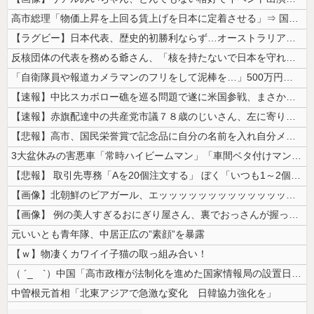
高市総理「物価上昇を上回る賃上げを日本に定着させる」⇒ 国家公務員月...
【ラグビー】日本代表、歴史的初勝利ならず…オーストラリアに逆転負け ８...
反核団体の代表を務める爺さん、「核を持たないで日本を守れますか」と中学...
「自衛隊員や報道カメラマンのフリをして泥棒を…」500万円分の預金通帳...
【速報】中比スカボロー礁を巡る問題で遂に米国参戦、まさかのこっち擁護で...
【速報】赤旗配達中の共産党市議７８歳のじいさん、左に寄りすぎたか車で民...
【悲報】高市、国民栄誉賞で記念品に自分の名前を入れ自分メインのPV撮影...
3大盆休みの害悪車「常時ハイビームマン」「車間ベタ付けマン」「法定速度...
【悲報】 取引先専務「Aを20個注文する」 ぼく「いつも1～2個しか使...
【画像】北朝鮮のビアガール、エッッッッッッッッッッッッッッッッッ！
【画像】 例の美人すぎるおにぎり屋さん、裏でおっさんが握っていたｗｗｗ...
元いいとも青年隊、中居正広の”素顔”を暴露
【ｗ】物凄くカワイイ子猫の取っ組み合い！
（ ´_ゝ`）中国「高市政権が法制化を進めた国家情報局の設置日が7月3...
中曽根元首相「北東アジアで急激な変化 日韓協力強化を」