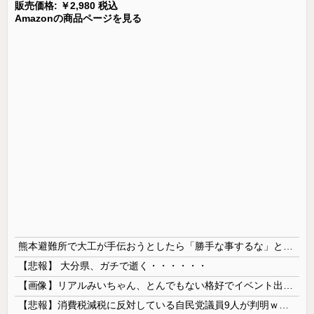
販売価格: ￥2,980 税込
Amazonの商品ページを見る
熊本避難所で大工が手伝おうとしたら「勝手な事するな」と行政側に止められた！との証言、内容があまりに胡散臭すぎた結果……
【悲報】 大分県、ガチで逝く・・・・・・
【画像】リアルみいちゃん、とんでもない格好でイベント出演するwwwwwwwwww
【悲報】消費税減税に反対している自民党議員9人が判明ｗｗｗｗｗｗ