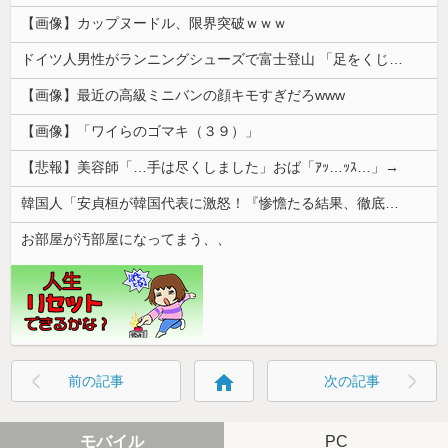
【画像】カップヌードル、限界突破ｗｗｗ
ドイツ人男性がランニングシューズで富士登山 「足をくじいて動けない」
【画像】最近の高級ミニバンの顔キモすぎだろwww
【画像】「ワイらのゴマキ（３９）」
【悲報】美容師「…手は尽くしました」おば「ｱｯ…ｯｽ…」→
韓国人「安貞桓が韓国代表に激怒！『惨憺たる結果、徹底的な刷新が必要だ』と監督や協会を痛烈批判」
お部屋が汚部屋になってまう、、
home
前の記事
次の記事
モバイル
PC