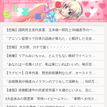
【悲報】国民民主党代表選、玉木雄一郎氏と30歳若手の一騎打ちへ → 榛葉幹事長の不出馬にネットで疑問噴出 ｗｗｗｗｗｗｗｗｗｗｗｗｗｗｗ
「アニソン盆祭りで日本の品格が落ちた」と酷評した元女優、「あんたが品格を語るのかよ！」と総ツッコミを食らってしまい……
【悲報】 大分県、ガチで逝く・・・・・・
【画像】リアルみいちゃん、とんでもない格好でイベント出演するwwwwwwwwww
「あなたは一生働くけど、私は家にいればいいの」毎日言われた20歳がついに返した一言…
【ラグビー】日本代表、歴史的初勝利ならず…オーストラリアに逆転負け ８戦全敗
「自衛隊員や報道カメラマンのフリをして泥棒を…」500万円分の預金通帳を盗まれた高齢女性が明かす被害！
【速報】赤旗配達中の共産党市議７８歳のじいさん、左に寄りすぎたか車で民家当て逃げ
3大盆休みの害悪車「常時ハイビームマン」「車間ベタ付けマン」「法定速度絶対遵守マン」