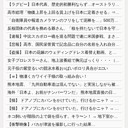
【ラグビー】日本代表、歴史的初勝利ならず…オーストラリアに逆転負け ８戦全敗
高市総理「物価上昇を上回る賃上げを日本に定着させる」⇒ 国家公務員月給3.51％増へ
「自衛隊員や報道カメラマンのフリをして泥棒を…」500万円分の預金通帳を盗まれた高齢女性が明かす被害！
反核団体の代表を務める爺さん、「核を持たないで日本を守れますか」と中学生に詰問された結果……
【速報】中比スカボロー礁を巡る問題で遂に米国参戦、まさかのこっち擁護であっち批判！！
【悲報】高市、国民栄誉賞で記念品に自分の名前を入れ自分メインのPV撮影して炎上中w w w w w w w w w
【盗撮】 日本の花嫁のウェディングドレス着替え動画、とんでもない神乳だと海外で話題に
女子プロレスラーさん、地上波番組で胸元ぱっくり・・・（※画像あり）
元子役の紫堂るいの競泳水着お○ぱいポロリ具合がエ□い
【ｗ】物凄くカワイイ子猫の取っ組み合い！
熊本地震、「九州自動車道は混んでない」と実況しながら被災地へ向かう有名アナなどに批判殺到 全国紙記者「最新の状況をいち早く伝えることは報道機関としての責務」「情報を取り上げることには大きな意義がある」
海外「日本よ、お前がナンバーワンだ」 熊本地震直後の日本の対応のスピードに世界が衝撃
【猫】 ドアノブにカバンをかけていた。行けるかニャ？ → 猫はこうなります…
【猫】 ドアノブにカバンをかけていた。行けるかニャ？ → 猫はこうなります…
ネコ飼いが階段の上で袋を揺らす。キラ〜ン！ → 地下室からヤツが現れる…
【衝撃映像】バカが津波を撮影しに行った結果…