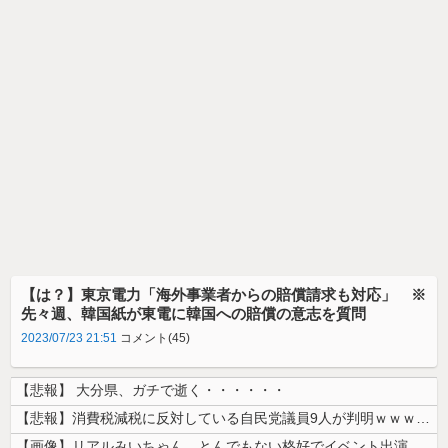
【は？】東京電力「海外事業者からの賠償請求も対応」 ※
先々週、韓国紙が東電に韓国への賠償の意志を質問
2023/07/23 21:51
コメント(45)
【悲報】 大分県、ガチで逝く・・・・・・
【悲報】消費税減税に反対している自民党議員9人が判明ｗｗｗｗｗｗ
【画像】リアルみいちゃん、とんでもない格好でイベント出演するwwwww...