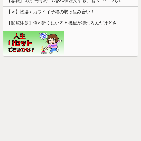
【悲報】 取引先専務「Aを20個注文する」 ぼく「いつも1～2個しか使わないけど本当に20であってる？」 取専「あってる」→結果『こう』なったんだが...
【ｗ】物凄くカワイイ子猫の取っ組み合い！
【閲覧注意】俺が近くにいると機械が壊れるんだけどさ