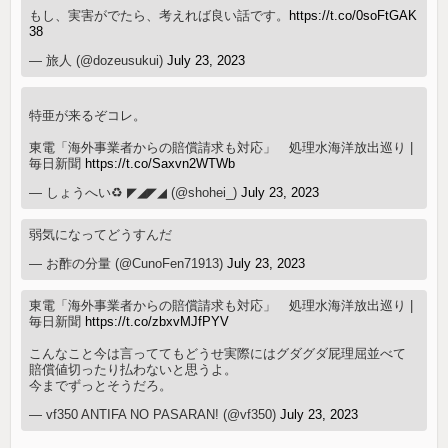
もし、実害がでたら、考えれば良い話です。
https://t.co/0soFtGAK
38
— 旅人 (@dozeusukui)
July 23, 2023
特亜が来るぞコレ。
東電「海外事業者からの賠償請求も対応」 処理水海洋放出巡り |
毎日新聞
https://t.co/Saxvn2WTWb
— しょうへい♻️ ◤◢◤◢ (@shohei_)
July 23, 2023
弱気になってどうすんだ
— お酢の分量 (@CunoFen71913)
July 23, 2023
東電「海外事業者からの賠償請求も対応」 処理水海洋放出巡り |
毎日新聞
https://t.co/zbxvMJfPYV
こんなこと今は言っててもどうせ実際にはグダグダ屁理屈並べて
賠償値切ったり払わないと思うよ。
今までずっとそうだろ。
— vf350 ANTIFA NO PASARAN! (@vf350)
July 23, 2023