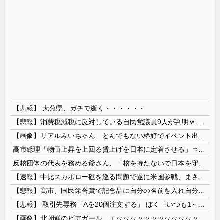
【悲報】 大分県、ガチで逝く・・・・・・
【悲報】消費税減税に反対している自民党議員9人が判明ｗｗｗｗｗｗ
【画像】リアルみいちゃん、とんでもない格好でイベント出演するwwwwwwwwww
高市総理「物価上昇を上回る賃上げを日本に定着させる」⇒ 国家公務員月給3.51％増へ
反核団体の代表を務める爺さん、「核を持たないで日本を守れますか」と中学生に詰問された結果……
【速報】中比スカボロー礁を巡る問題で遂に米国参戦、まさかのこっち擁護であっち批判！！
【悲報】高市、国民栄誉賞で記念品に自分の名前を入れ自分メインのPV撮影して炎上中w w w w w w w w w
【悲報】 取引先専務「Aを20個注文する」 ぼく「いつも1～2個しか使わないけど本当に20であってる？」 取専「あってる」→結果『こう』なったんだが...
【画像】北朝鮮のビアガール、エッッッッッッッッッッッッッッッッッ！