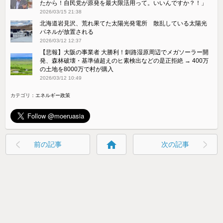
たから！自民党が原発を最大限活用って。いいんですか？！」
2026/03/15 21:38
北海道岩見沢、荒れ果てた太陽光発電所 散乱している太陽光
パネルが放置される
2026/03/12 12:37
【悲報】大阪の事業者 大勝利！釧路湿原周辺でメガソーラー開
発、森林破壊・基準値超えのヒ素検出などの是正拒絶 → 400万
の土地を8000万で村が購入
2026/03/12 10:49
カテゴリ：
エネルギー政策
home
前の記事
次の記事