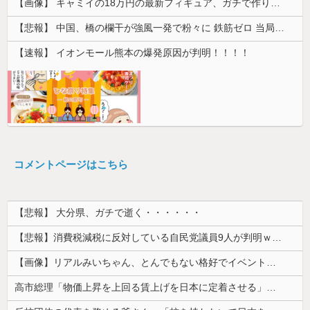
【画像】 キャミイの18万円の最新フィギュア、ガチで作り込みがエグすぎる
【悲報】 中国、橋の欄干が強風一発で粉々に 鉄筋ゼロ 当局「接着剤でくっつけただけ」「正常で、品質問題はない」
【速報】 イオンモール熊本の爆発原因が判明！！！！
コメントページはこちら
【悲報】 大分県、ガチで逝く・・・・・・
【悲報】消費税減税に反対している自民党議員9人が判明ｗｗｗｗｗｗ
【画像】リアルみいちゃん、とんでもない格好でイベント出演するwwwwwwwwww
高市総理「物価上昇を上回る賃上げを日本に定着させる」⇒ 国家公務員月給3.51％増へ