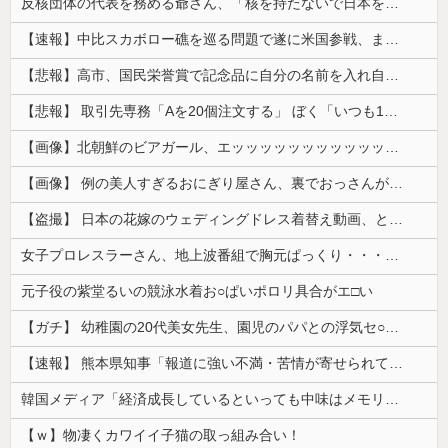
反核団体の代表を務める爺さん、「核を持たないで日本を守れますか」と中学生に詰問された結果……
【速報】中比スカボロー礁を巡る問題で遂に米国参戦、まさかのこっち擁護であっち批判！！
【悲報】高市、国民栄誉賞で記念品に自分の名前を入れ自分メインのPV撮影して炎上中w w w w w w w w w
【悲報】 取引先専務「Aを20個注文する」 ぼく「いつも1～2個しか使わないけど本当に20であってる？」 取専「あってる」→結果『こう』なったんだが...
【画像】北朝鮮のビアガール、エッッッッッッッッッッッッッッッッッ！
【画像】 例の美人すぎるおにぎり屋さん、裏でおっさんが握っていたｗｗｗｗｗｗｗｗｗｗｗｗｗｗｗｗｗ
【盗撮】 日本の花嫁のウェディングドレス着替え動画、とんでもない神乳だと海外で話題に
女子プロレスラーさん、地上波番組で胸元ぱっくり・・・（※画像あり）
元子役の紫堂るいの競泳水着お○ぱいポロリ具合がエ□い
【ガチ】 幼稚園の20代美女先生、園児のパパとの浮気セ○クス動画が流出して終わる
【速報】 熊本県知事「報道に強い不満・苦情が寄せられている」→TBSの報道特集がまさにそれな件
韓国メディア「経済成長しているといっても中味はメモリ価格だけ。雇用増加見通しが半減してしまった」……韓国の内需不況は根強い状況っすね
【ｗ】物凄くカワイイ子猫の取っ組み合い！