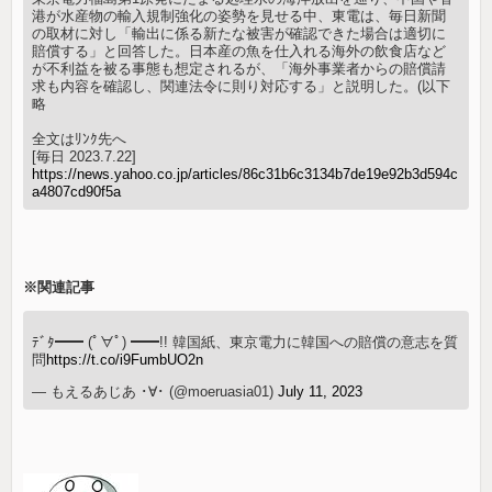
港が水産物の輸入規制強化の姿勢を見せる中、東電は、毎日新聞
の取材に対し「輸出に係る新たな被害が確認できた場合は適切に
賠償する」と回答した。日本産の魚を仕入れる海外の飲食店など
が不利益を被る事態も想定されるが、「海外事業者からの賠償請
求も内容を確認し、関連法令に則り対応する」と説明した。(以下
略
全文はﾘﾝｸ先へ
[毎日 2023.7.22]
https://news.yahoo.co.jp/articles/86c31b6c3134b7de19e92b3d594c
a4807cd90f5a
※関連記事
ﾃﾞﾀ━━ (ﾟ∀ﾟ) ━━!! 韓国紙、東京電力に韓国への賠償の意志を質
問
https://t.co/i9FumbUO2n
— もえるあじあ ･∀･ (@moeruasia01)
July 11, 2023