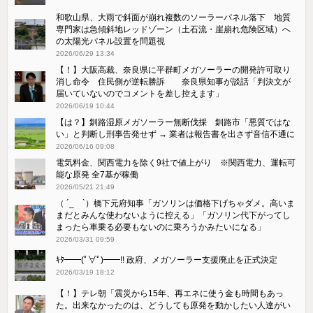
和歌山県、大雨で斜面が崩れ複数のソーラーパネル落下 地質
専門家は急傾斜地レッドゾーン（土石流・崖崩れ危険区域）へ
の太陽光パネル設置を問題視
2026/06/29 13:34
【！】大阪高裁、奈良県に平群町メガソーラーの開発許可取り
消し命令 住民側が逆転勝訴 奈良県知事が談話「判決文が
届いていないのでコメントを差し控えます」
2026/06/19 10:44
【は？】釧路湿原メガソーラー無断伐採 釧路市「悪質ではな
い」と判断し刑事告発せず → 業者は報告書を出さず音信不通に
2026/06/16 09:08
電気料金、関西電力を除く9社で値上がり ※関西電力、運転可
能な原発 全7基が稼働
2026/05/21 21:49
（ ´_ゝ`）橋下元府知事「ガソリンは価格下げちゃダメ。高いま
まだとみんな使わないように控える」「ガソリン代下がってし
まったら車乗る必要もないのに乗ろうかみたいになる」
2026/03/31 09:59
ｷﾀ━━(ﾟ∀ﾟ)━━!! 政府、メガソーラー支援廃止を正式決定
2026/03/19 18:12
【！】テレ朝「震災から15年、再エネに使う金も時間もあっ
た。出来なかったのは、どうしても原発を動かしたい人達がい