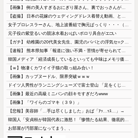
【画像】 例の美人すぎるおにぎり屋さん、裏でおっさんが握っていたｗｗｗｗｗｗｗｗｗｗｗｗｗｗｗｗｗ
【盗撮】 日本の花嫁のウェディングドレス着替え動画、とんでもない神乳だと海外で話題に
女子プロレスラーさん、地上波番組で胸元ぱっくり・・・（※画像あり）
元子役の紫堂るいの競泳水着お○ぱいポロリ具合がエ□い
【ガチ】 幼稚園の20代美女先生、園児のパパとの浮気セ○クス動画が流出して終わる
【速報】 熊本県知事「報道に強い不満・苦情が寄せられている」→TBSの報道特集がまさにそれな件
韓国メディア「経済成長しているといっても中味はメモリ価格だけ。雇用増加見通しが半減してしまった」……韓国の内需不況は根強い状況っすね
【ｗ】物凄くカワイイ子猫の取っ組み合い！
【画像】カップヌードル、限界突破ｗｗｗ
ドイツ人男性がランニングシューズで富士登山 「足をくじいて動けない」
【画像】最近の高級ミニバンの顔キモすぎだろwww
【画像】「ワイらのゴマキ（３９）」
【悲報】美容師「…手は尽くしました」おば「ｱｯ…ｯｽ…」→
韓国人「安貞桓が韓国代表に激怒！『惨憺たる結果、徹底的な刷新が必要だ』と監督や協会を痛烈批判」
お部屋が汚部屋になってまう、、