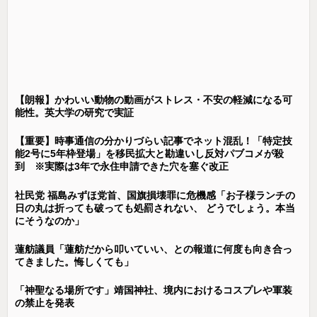
【朗報】かわいい動物の動画がストレス・不安の軽減になる可
能性。英大学の研究で実証
【重要】時事通信の分かりづらい記事でネット混乱！「特定技
能2号に5年枠登場」を移民拡大と勘違いし反対パブコメが殺
到 ※実際は3年で永住申請できた穴を塞ぐ改正
社民党 福島みずほ党首、国旗損壊罪に危機感「お子様ランチの
日の丸は折っても破っても処罰されない、 どうでしょう。本当
にそうなのか」
蓮舫議員「蓮舫だから叩いていい、との報道に何度も向き合っ
てきました。悔しくても」
「神聖なる場所です」靖国神社、境内におけるコスプレや軍装
の禁止を発表