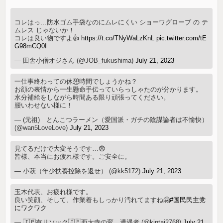
コレはっ…防水ゴム手袋なのにムレにくい ショーワグローブ の テ
ムレス じゃないか！
コレは良い物ですよ👍
https://t.co/TNyWaLzKnL
pic.twitter.com/tE
G98mCQ0I
— 田舎小僧オジさん (@JOB_fukushima)
July 21, 2023
一仕事終わっての休憩時間でしょうかね？
お顔の表情から一生懸命手伝っていらっしゃたのが分かります。
水分補給をしながら時間ある限り頑張ってください。
腰いわせない様に！
— (元祖) とんこつラーメン（愛国派・ガチの陰謀論者は不愉快）
(@wan5LoveLove)
July 21, 2023
見てるだけで大変そうです…😨
皆様、本当にお疲れ様です。ご安全に。
— 小萩（年少扶養控除を返せ） (@kk5172)
July 21, 2023
玉木代表、お疲れ様です。
良い笑顔、そして、作業着もしっかり汚れてますね🤗
#国民民主党
にワクワク
— 🇯🇵有リソック🇯🇵西大寺の変 遭遇者 (@kintai2768)
July 21,