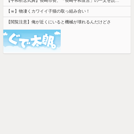
【平和祈念式典】長崎市長、「長崎平和宣言」の一文を読み飛ばす 「NPTの義務を履行し、核軍縮に向け着実に前進することを求めます」
【ｗ】物凄くカワイイ子猫の取っ組み合い！
【閲覧注意】俺が近くにいると機械が壊れるんだけどさ