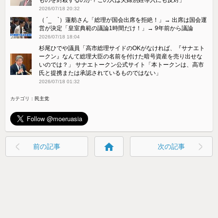
2026/07/18 20:32
（ ´_ゝ`）蓮舫さん「総理が国会出席を拒絶！」→ 出席は国会運
営が決定「皇室典範の議論1時間だけ！」→ 9年前から議論
2026/07/18 18:04
杉尾ひでや議員「高市総理サイドのOKがなければ、『サナエト
ークン』なんて総理大臣の名前を付けた暗号資産を売り出せな
いのでは？」 サナエトークン公式サイト「本トークンは、高市
氏と提携または承認されているものではない」
2026/07/18 01:32
カテゴリ：
民主党
home
前の記事
次の記事