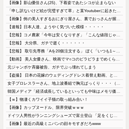
【画像】影山優佳さん(25)、下着姿であたシコが止まらない
「申し訳ないけど絵が完璧すぎて草」と某Youtuberに起きた悲劇に目撃者騒然、”映え”のために愛車をを停めて撮影していたら……
【画像】例の美人すぎるおにぎり屋さん、裏でおっさんが握っていたｗｗｗｗｗｗｗｗｗｗｗｗｗｗｗｗｗ
【速報】日本人達、ようやく気づいた模様・・・・・
【悲報】コメ農家「今年は安くなりすぎ」「こんな値段じゃ米作りをやめる人も多くなるんじゃないかな?」
【悲報】 大分県、ガチで逝く・・・・・・
【悲報】 取引先専務「Aを20個注文する」 ぼく「いつも1～2個しか使わないけど本当に20であってる？」 取専「あってる」→結果『こう』なったんだが...
【動画】 美人女優さん、映画でマ○コのビラビラまでめくらせてしまうｗｗｗｗｗｗ
元ジャンポケ斉藤被告、ガチでぶっ壊れてしまう
【盗撮】 日本の花嫁のウェディングドレス着替え動画、とんでもない神乳だと海外で話題に
女子プロレスラーさん、地上波番組で胸元ぱっくり・・・（※画像あり）
韓国メディア「経済成長しているといっても中味はメモリ価格だけ。雇用増加見通しが半減してしまった」……韓国の内需不況は根強い状況っすね
【ｗ】物凄くカワイイ子猫の取っ組み合い！
【画像】カップヌードル、限界突破ｗｗｗ
ドイツ人男性がランニングシューズで富士登山 「足をくじいて動けない」
【画像】最近の高級ミニバンの顔キモすぎだろwww