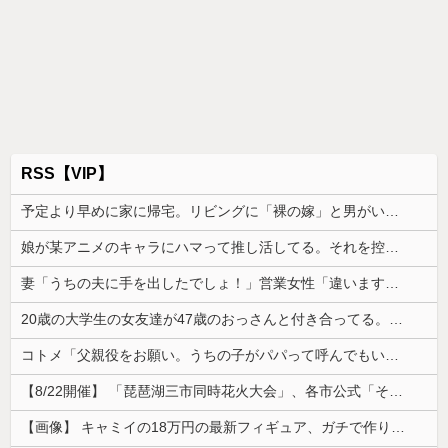
RSS【VIP】
予定より早めに家に帰宅。リビングに「裸の嫁」と男がいた。まさかの不倫現場に遭遇...
娘が某アニメのキャラにハマって推し活してる。それを控えさせた方がいいのか塾の人に相談したら...
妻「うちの夫に手を出したでしょ！」営業女性「違います！」→会社中を巻き込む大騒動の末、まさかの処分が…
20歳の大学生の女友達が47歳のおっさんと付き合ってる。卒業後に結婚するらしいが、やめた方がいいと思うワイがおかしいのか？
コトメ「父親役をお願い。うちの子がパパって呼んでもいいよね？」旦那「それは無理」→断った途端に大騒ぎになり…
【8/22開催】 「琵琶湖三市同時花火大会」、各市公式「そんな花火大会は存在しない」→ 高価チケットを購入した人達がSNS阿鼻叫喚
【画像】 キャミイの18万円の最新フィギュア、ガチで作り込みがエグすぎる