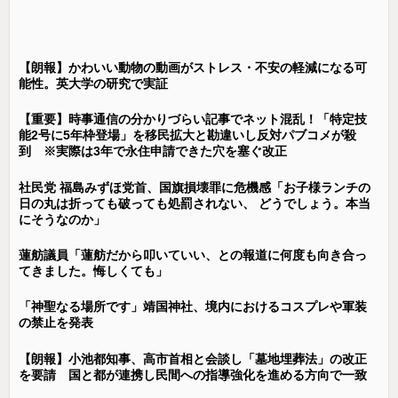
【朗報】かわいい動物の動画がストレス・不安の軽減になる可
能性。英大学の研究で実証
【重要】時事通信の分かりづらい記事でネット混乱！「特定技
能2号に5年枠登場」を移民拡大と勘違いし反対パブコメが殺
到 ※実際は3年で永住申請できた穴を塞ぐ改正
社民党 福島みずほ党首、国旗損壊罪に危機感「お子様ランチの
日の丸は折っても破っても処罰されない、 どうでしょう。本当
にそうなのか」
蓮舫議員「蓮舫だから叩いていい、との報道に何度も向き合っ
てきました。悔しくても」
「神聖なる場所です」靖国神社、境内におけるコスプレや軍装
の禁止を発表
【朗報】小池都知事、高市首相と会談し「墓地埋葬法」の改正
を要請 国と都が連携し民間への指導強化を進める方向で一致