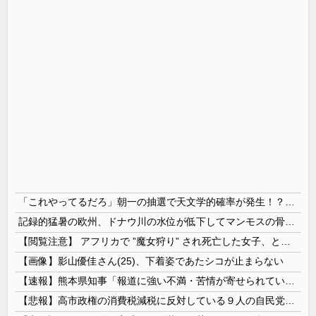
「これやってるだろ」朝一の抽選で天文学的確率が発生！？並んだ人とその前後で連番が出てしまう…
記録的猛暑の欧州、ドナウ川の水位が低下してマンモスの骨や沈没したドイツ軍の戦艦が出現
【閲覧注意】 アフリカで ”魔女狩り” され死亡した女子、とんでもなくエ□い体してると話題に
【画像】影山優佳さん(25)、下着姿であたシコが止まらない
【速報】熊本県知事「報道に強い不満・苦情が寄せられている」→TBSの報道特集がまさにそれな件
【悲報】高市政権の消費税減税に反対している９人の自民党議員が全て判明！！！！ やっぱりコイツラかｗｗｗｗｗ