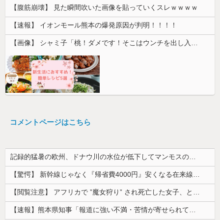
【腹筋崩壊】 見た瞬間吹いた画像を貼っていくスレｗｗｗｗ
【速報】 イオンモール熊本の爆発原因が判明！！！！
【画像】 シャミ子「桃！ダメです！そこはウンチを出し入れする穴です！」
コメントページはこちら
記録的猛暑の欧州、ドナウ川の水位が低下してマンモスの骨や沈没したドイツ軍の戦艦が出現
【驚愕】 新幹線じゃなく『帰省費4000円』安くなる在来線で帰省した結果ｗｗｗｗｗ
【閲覧注意】 アフリカで ”魔女狩り” され死亡した女子、とんでもなくエ□い体してると話題に
【速報】熊本県知事「報道に強い不満・苦情が寄せられている」→TBSの報道特集がまさにそれな件