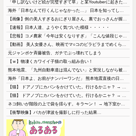
「申し訳ないけど絵が完璧すぎて草」と某Youtuberに起きた悲劇に目撃者騒然、”映え”のために愛車をを停めて撮影していたら……
海外「日本なんて行くんじゃなかった…」 日本を知ってしまったディズニー信者、帰国後『本家』に失望する事態に
【画像】例の美人すぎるおにぎり屋さん、裏でおっさんが握っていたｗｗｗｗｗｗｗｗｗｗｗｗｗｗｗｗｗ
【速報】日本人達、ようやく気づいた模様・・・・・
【悲報】コメ農家「今年は安くなりすぎ」「こんな値段じゃ米作りをやめる人も多くなるんじゃないかな?」
【動画】 美人女優さん、映画でマ○コのビラビラまでめくらせてしまうｗｗｗｗｗｗ
元ジャンポケ斉藤被告、ガチでぶっ壊れてしまう
【ｗ】物凄くカワイイ子猫の取っ組み合い！
熊本地震、「九州自動車道は混んでない」と実況しながら被災地へ向かう有名アナなどに批判殺到 全国紙記者「最新の状況をいち早く伝えることは報道機関としての責務」「情報を取り上げることには大きな意義がある」
海外「日本よ、お前がナンバーワンだ」 熊本地震直後の日本の対応のスピードに世界が衝撃
【猫】 ドアノブにカバンをかけていた。行けるかニャ？ → 猫はこうなります…
【猫】 ドアノブにカバンをかけていた。行けるかニャ？ → 猫はこうなります…
ネコ飼いが階段の上で袋を揺らす。キラ〜ン！ → 地下室からヤツが現れる…
【衝撃映像】バカが津波を撮影しに行った結果…