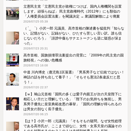
立憲民主党「立憲民主党が政権につけば、国内人権機関を設置
します。頑張らねば」 民主党政権時代（2012年）にも類似の
「人権委員会設置法案」を閣議決定 → 衆議院解散により廃案
2026/07/25 05:39
（ ´_ゝ`）小沢一郎 元議員、高市首相の陳述書を猛批判「知らな
い、記憶がない、記録がない、ひたすら苦しい言い訳。誰も信
じないだろう」「誹謗中傷もサナエトークンも逆に疑惑が深ま
った」
2026/07/23 20:31
高市首相、国旗損壊罪法案提出の背景に 「2009年の民主党の国
旗軽視」への強い危機感
2026/07/23 16:08
中道 川内博史（鹿児島1区落選）「男系男子など伝統ではない！
神話の話を持ち出して養子！」「そもそも憲法2条違反だと思
う！」
2026/07/20 22:37
【ｗ】鳩山元首相「国民の多くは愛子内親王が次の天皇陛下に
相応しい方だと理解している」「陛下のお気持ちを無視し、男
系男子優先に皇室典範改悪の暴挙」「国民の理解が得られるの
は男女の別なく長子優先」
2026/07/20 06:15
【は？】小沢一郎（元議員）「そもそもの疑問。なぜ女性総理
である高市氏が、ここまで頑なに、女性・女系天皇の議論その
ものを封殺するのか？この人は夫婦別姓導入にも反対」