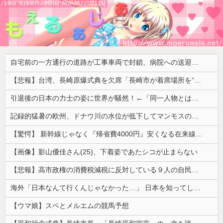
自宅前の一方通行の道路が工事車両で封鎖、病院への送迎のために車をどかして欲しいと作業スタッフに頼むと……
【悲報】台湾、長崎原爆式典を欠席「長崎市が着席場所を”外交団エリア外にあえて配置”した！」 → ﾈｯﾄ「核を持つ中国に屈指した！」「失礼すぎ」「台湾は筋通した！」ｗｗｗｗｗ
引退後の日本の力士の姿に世界が騒然！←「同一人物とは思えない！」（海外の反応）
記録的猛暑の欧州、ドナウ川の水位が低下してマンモスの骨や沈没したドイツ軍の戦艦が出現
【驚愕】 新幹線じゃなく『帰省費4000円』安くなる在来線で帰省した結果ｗｗｗｗｗ
【画像】影山優佳さん(25)、下着姿であたシコが止まらない
【悲報】高市政権の消費税減税に反対している９人の自民党議員が全て判明！！！！ やっぱりコイツラかｗｗｗｗｗ
海外「日本なんて行くんじゃなかった…」 日本を知ってしまったディズニー信者、帰国後『本家』に失望する事態に
【ウマ娘】スペとメルエムの競馬予想