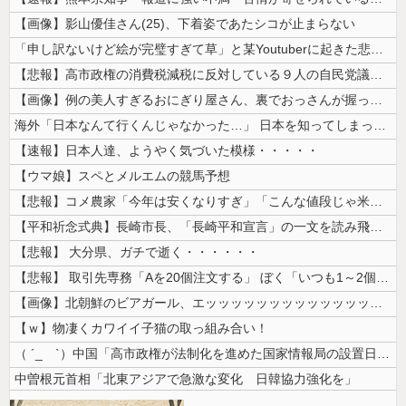
【画像】影山優佳さん(25)、下着姿であたシコが止まらない
「申し訳ないけど絵が完璧すぎて草」と某Youtuberに起きた悲劇に目...
【悲報】高市政権の消費税減税に反対している９人の自民党議員が全て判明！...
【画像】例の美人すぎるおにぎり屋さん、裏でおっさんが握っていたｗｗｗｗ...
海外「日本なんて行くんじゃなかった…」 日本を知ってしまったディズニー...
【速報】日本人達、ようやく気づいた模様・・・・・
【ウマ娘】スペとメルエムの競馬予想
【悲報】コメ農家「今年は安くなりすぎ」「こんな値段じゃ米作りをやめる人...
【平和祈念式典】長崎市長、「長崎平和宣言」の一文を読み飛ばす 「NP...
【悲報】 大分県、ガチで逝く・・・・・・
【悲報】 取引先専務「Aを20個注文する」 ぼく「いつも1～2個しか使...
【画像】北朝鮮のビアガール、エッッッッッッッッッッッッッッッッッ！
【ｗ】物凄くカワイイ子猫の取っ組み合い！
（ ´_ゝ`）中国「高市政権が法制化を進めた国家情報局の設置日が7月3...
中曽根元首相「北東アジアで急激な変化 日韓協力強化を」