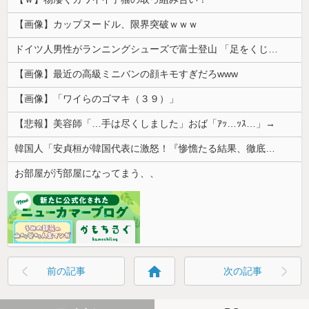
【画像】カップヌードル、限界突破ｗｗｗ
ドイツ人男性がランニングシューズで富士登山 「足をくじいて動けない」
【画像】最近の高級ミニバンの顔キモすぎだろwww
【画像】「ワイらのゴマキ（３９）」
【悲報】美容師「…手は尽くしました」おば「ｱｯ…ｯｽ…」→
韓国人「安貞桓が韓国代表に激怒！『惨憺たる結果、徹底的な刷新が必要だ』と監督や協会を痛烈批判」
お部屋が汚部屋になってまう、、
home
前の記事
次の記事