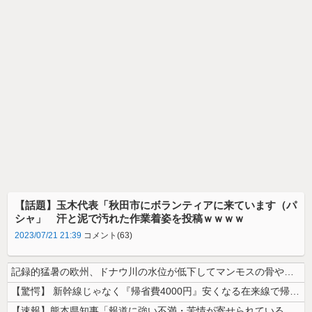
【話題】玉木代表「秋田市にボランティアに来ています（パ
シャ」 汗と泥で汚れた作業着姿を投稿ｗｗｗｗ
2023/07/21 21:39
コメント(63)
記録的猛暑の欧州、ドナウ川の水位が低下してマンモスの骨や沈没したドイツ...
【驚愕】 新幹線じゃなく『帰省費4000円』安くなる在来線で帰省した結...
【速報】熊本県知事「報道に強い不満・苦情が寄せられている」→TBSの報...