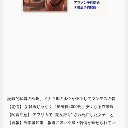
記録的猛暑の欧州、ドナウ川の水位が低下してマンモスの骨や沈没したドイツ軍の戦艦が出現
【驚愕】 新幹線じゃなく『帰省費4000円』安くなる在来線で帰省した結果ｗｗｗｗｗ
【閲覧注意】 アフリカで ”魔女狩り” され死亡した女子、とんでもなくエ□い体してると話題に
【速報】熊本県知事「報道に強い不満・苦情が寄せられている」→TBSの報道特集がまさにそれな件