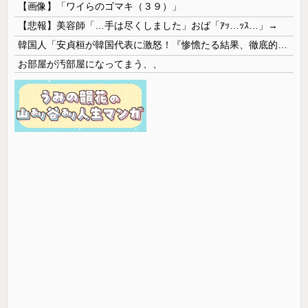
【画像】「ワイらのゴマキ（３９）」
【悲報】美容師「…手は尽くしました」おば「ｱｯ…ｯｽ…」→
韓国人「安貞桓が韓国代表に激怒！『惨憺たる結果、徹底的な刷新が必要だ』と監督や協会を痛烈批判」
お部屋が汚部屋になってまう、、