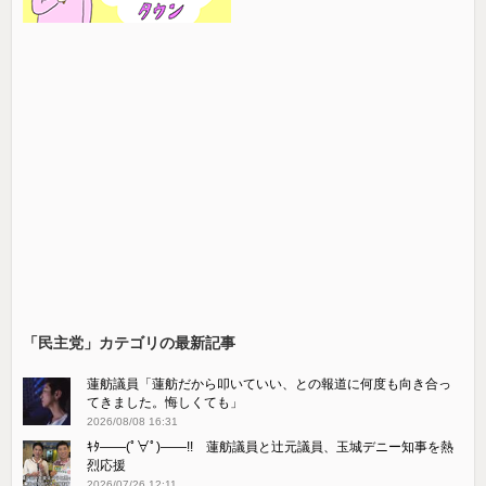
「民主党」カテゴリの最新記事
蓮舫議員「蓮舫だから叩いていい、との報道に何度も向き合っ
てきました。悔しくても」
2026/08/08 16:31
ｷﾀ――(ﾟ∀ﾟ)――!! 蓮舫議員と辻元議員、玉城デニー知事を熱
烈応援
2026/07/26 12:11