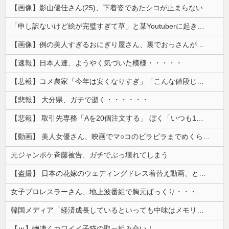
【画像】影山優佳さん(25)、下着姿であたシコが止まらない
「申し訳ないけど絵が完璧すぎて草」と某Youtuberに起きた悲劇に目撃者騒然、”映え”のために愛車をを停めて撮影していたら……
【画像】例の美人すぎるおにぎり屋さん、裏でおっさんが握っていたｗｗｗｗｗｗｗｗｗｗｗｗｗｗｗｗｗ
【速報】日本人達、ようやく気づいた模様・・・・・
【悲報】コメ農家「今年は安くなりすぎ」「こんな値段じゃ米作りをやめる人も多くなるんじゃないかな?」
【悲報】 大分県、ガチで逝く・・・・・・
【悲報】 取引先専務「Aを20個注文する」 ぼく「いつも1～2個しか使わないけど本当に20であってる？」 取専「あってる」→結果『こう』なったんだが...
【動画】 美人女優さん、映画でマ○コのビラビラまでめくらせてしまうｗｗｗｗｗｗ
元ジャンポケ斉藤被告、ガチでぶっ壊れてしまう
【盗撮】 日本の花嫁のウェディングドレス着替え動画、とんでもない神乳だと海外で話題に
女子プロレスラーさん、地上波番組で胸元ぱっくり・・・（※画像あり）
韓国メディア「経済成長しているといっても中味はメモリ価格だけ。雇用増加見通しが半減してしまった」……韓国の内需不況は根強い状況っすね
【ｗ】物凄くカワイイ子猫の取っ組み合い！