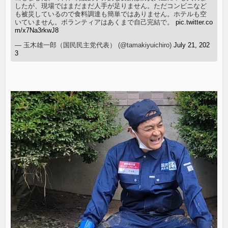
したが、現場ではまだまだ人手が足りません。ただコンビニなど
も被災しているので食料調達も簡単ではありません。ホテルも空
いていません。ボランティアはあくまで自己完結で。
pic.twitter.co
m/x7Na3rkwJ8
— 玉木雄一郎（国民民主党代表） (@tamakiyuichiro)
July 21, 202
3