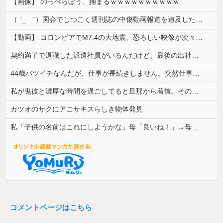
【画像】 のっぺらぼう、捕まるｗｗｗｗｗｗｗｗｗｗ
（ ´_ゝ`）国会でしつこく週刊誌の中傷動画報道を追及した立憲議員、自身への誹謗中傷・苦情電話被害を訴え「総理に疑問を質す、当然のことをした...
【動画】 コロンビアでM7.4の大地震。恐ろしい映像が次々と届く。
契約満了で退職した派遣社員がいるんだけど、最後の出社日に特に挨拶も菓子折りもなにもなく...
44歳バツイチなんだが、仕事が長続きしません。突然仕事に行くのが嫌になって...
私が鬼彼と濃厚な時間を過ごしてると旦那から着信。その数なんと20回wwww
カツオのサクにアニサキスらしき物体発見
私「子供の名前はこれにしようかな」母「良いね！」→母「みんな聞いて！ヒントは花の名前よ！」→勝手に発表されて腹が立ち…
コメントページはこちら