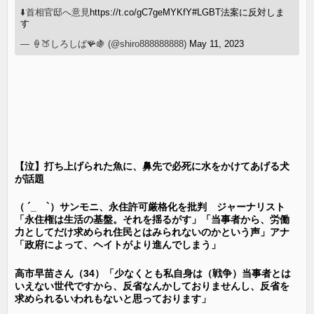
⬇️首相官邸へ意見
https://t.co/gC7geMYKfY
#LGBT法案に反対しま
す
— 🍦🍑しろしば🪸🍇 (@shiro888888888)
May 11, 2023
【泣】打ち上げられた魚に、鼻先で必死に水をかけてあげる犬
が話題
（ ´_ゝ`）サンモニ、永住許可厳格化を批判 ジャーナリスト
「永住権は生活の基盤。それを揺るがす」「当事者から、労働
力としてだけ求められ住民とはみられないのかという声」アナ
「政府によって、ヘイトがより進んでしまう」
高市早苗さん（34）「少なくとも私自身は（戦争）当事者とは
いえない世代ですから、反省なんかしておりませんし、反省を
求められるいわれもないと思っております」