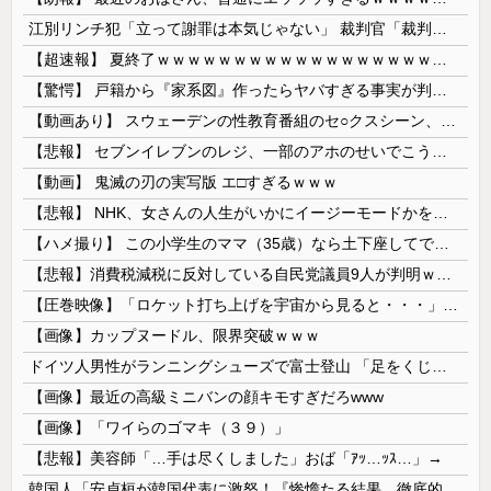
江別リンチ犯「立って謝罪は本気じゃない」 裁判官「裁判で土下座してないキミは本気じゃないな」
【超速報】 夏終了ｗｗｗｗｗｗｗｗｗｗｗｗｗｗｗｗｗｗｗｗｗｗｗｗｗｗｗｗｗｗｗｗｗｗｗｗｗｗｗｗ
【驚愕】 戸籍から『家系図』作ったらヤバすぎる事実が判明した
【動画あり】 スウェーデンの性教育番組のセ○クスシーン、AVの10倍エ□いと話題に
【悲報】 セブンイレブンのレジ、一部のアホのせいでこうなってしまう
【動画】 鬼滅の刃の実写版 エ□すぎるｗｗｗ
【悲報】 NHK、女さんの人生がいかにイージーモードかをわかりやすく放送してしまうｗｗｗｗｗ
【ハメ撮り】 この小学生のママ（35歳）なら土下座してでもヤリたい
【悲報】消費税減税に反対している自民党議員9人が判明ｗｗｗｗｗｗ
【圧巻映像】「ロケット打ち上げを宇宙から見ると・・・」の動画が衝撃的
【画像】カップヌードル、限界突破ｗｗｗ
ドイツ人男性がランニングシューズで富士登山 「足をくじいて動けない」
【画像】最近の高級ミニバンの顔キモすぎだろwww
【画像】「ワイらのゴマキ（３９）」
【悲報】美容師「…手は尽くしました」おば「ｱｯ…ｯｽ…」→
韓国人「安貞桓が韓国代表に激怒！『惨憺たる結果、徹底的な刷新が必要だ』と監督や協会を痛烈批判」