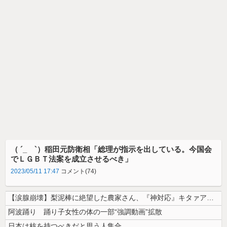
（ ´_ゝ`）稲田元防衛相「総理が指示を出している。今国会
でＬＧＢＴ法案を成立させるべき」
2023/05/11 17:47
コメント(74)
【涙腺崩壊】梨泥棒に絶望した農家さん、『神対応』キタァアアアアアーーー...
阿波踊り 踊り子女性の体の一部“強調動画”拡散
日本は核を持つべきだと思う人集合