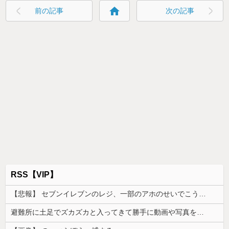
home
前の記事
次の記事
RSS【VIP】
【悲報】 セブンイレブンのレジ、一部のアホのせいでこうなってしまう
避難所に土足でズカズカと入ってきて勝手に動画や写真を撮影したメディア取材陣、挙句の果てに要求してきたのは……