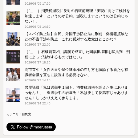
2026/08/05 17:50
（ ´_ゝ`）消費税減税に反対の石破前総理「実現に向けて検討を
加速します、というのが公約。減税しますというのは公約じゃ
ない！」
2026/08/05 14:59
【スパイ防止法】自民、外国干渉防止法に刑罰 偽情報拡散な
どの不当干渉を防止 これに反対する政党はどこかな？
2026/07/27 22:05
（ ´_ゝ`）石破前首相、講演で成立した国旗損壊罪を猛批判「刑
罰によって強制するものではない」
2026/07/27 18:25
高市首相「女性天皇や皇位継承権の在り方を議論する新たな有
識者会議を直ちに設置する必要はない」
2026/07/27 14:15
岩屋議員「私は選挙中１回も、消費税減税を訴えた事はありま
っせん！」 ※選挙中の岩屋氏「私は決して反高市じゃありま
せん！しっかり支えて参ります」
2026/07/24 22:40
カテゴリ：
自民党