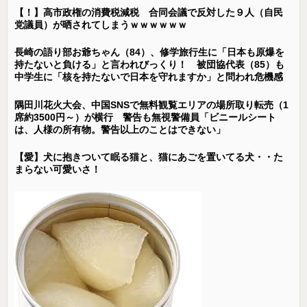
【！】高市政権の消費税減税 合同会議で反対した９人（自民
党議員）が晒されてしまうｗｗｗｗｗｗ
長崎の語り部お爺ちゃん（84）、修学旅行生に「日本も原爆を
持たないと負ける」と言われびっくり！ 被団協代表（85）も
中学生に「核を持たないで日本を守れますか」と問われ危機感
隅田川花火大会、中国SNSで無料観覧エリアの場所取り転売（1
席約3500円～）が横行 警告も無視警備員「ビニールシート
は、人様の所有物。警告以上のことはできない」
【愛】犬に抱きついて眠る猫と、猫にあごを置いてる犬・・た
まらない可愛いさ！