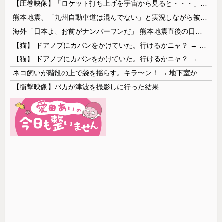
【圧巻映像】「ロケット打ち上げを宇宙から見ると・・・」の動画が衝撃的
熊本地震、「九州自動車道は混んでない」と実況しながら被災地へ向かう有名アナなどに批判殺到 全国紙記者「最新の状況をいち早く伝えることは報道機関としての責務」「情報を取り上げることには大きな意義がある」
海外「日本よ、お前がナンバーワンだ」 熊本地震直後の日本の対応のスピードに世界が衝撃
【猫】 ドアノブにカバンをかけていた。行けるかニャ？ → 猫はこうなります…
【猫】 ドアノブにカバンをかけていた。行けるかニャ？ → 猫はこうなります…
ネコ飼いが階段の上で袋を揺らす。キラ〜ン！ → 地下室からヤツが現れる…
【衝撃映像】バカが津波を撮影しに行った結果…