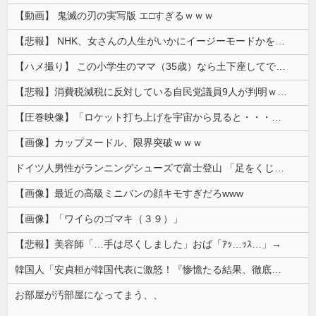
【動画】 鬼滅の刃の実写版 エ□すぎるｗｗｗ
【悲報】 NHK、女さんの人生がいかにイージーモードかをわかりやすく放送してしまうｗｗｗｗｗ
【ハメ撮り】 この小学生のママ（35歳）なら土下座してでもヤリたい
【悲報】消費税減税に反対している自民党議員9人が判明ｗｗｗｗｗｗ
【圧巻映像】「ロケット打ち上げを宇宙から見ると・・・」の動画が衝撃的
【画像】カップヌードル、限界突破ｗｗｗ
ドイツ人男性がランニングシューズで富士登山 「足をくじいて動けない」
【画像】最近の高級ミニバンの顔キモすぎだろwww
【画像】「ワイらのゴマキ（３９）」
【悲報】美容師「…手は尽くしました」おば「ｱｯ…ｯｽ…」→
韓国人「安貞桓が韓国代表に激怒！『惨憺たる結果、徹底的な刷新が必要だ』と監督や協会を痛烈批判」
お部屋が汚部屋になってまう、、