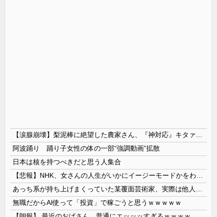
【涙腺崩壊】梨泥棒に絶望した農家さん、『神対応』キタァアアアアアーーーーーー！！
阿波踊り 踊り子女性の体の一部“強調動画”拡散
日本は核を持つべきだと思う人集合
【悲報】NHK、女さんの人生がいかにイージーモードかをわかりやすく放送してしまうｗｗｗｗｗ
あっち系が持ち上げまくっていた某覆面芸術家、実際は他人に迷惑をかけまくりだったと証明されてしまい……
無職だからAI使って「投資」で稼ごうと思うｗｗｗｗｗ
【朗報】 最近のおばさん、普通にエッッッすぎるｗｗｗｗｗｗｗｗｗｗ