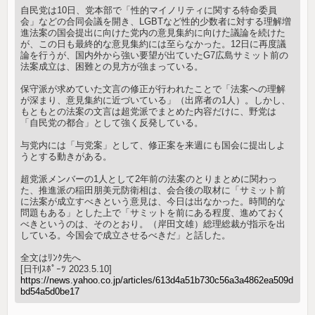
自民党は10日、党本部で「性的マイノリティに関する特命委員
会」などの合同会議を開き、LGBTなど性的少数者に対する理解増
進法案の国会提出に向けた党内の意見集約に向けた議論を続けた
が、この日も最終的な意見集約には至らなかった。12日に再度議
論を行うが、国内外から強い要望が出ていたG7広島サミット前の
法案成立は、困難との見方が強まっている。
保守派が求めていた文言の修正が行われたことで「法案への理解
が深まり、意見集約に近づいている」（出席者の1人）。しかし、
もともとの法案の文言は超党派でまとめた内容だけに、野党は
「自民党の都合」として強く反発している。
与党内には「与党案」として、修正案を来週にも国会に提出しよ
うとする動きがある。
超党派メンバーの1人として2年前の法案のとりまとめに関わっ
た、推進派の稲田朋美元防衛相は、会合後の取材に「サミット前
に法案が成立すべきという意見は、今日は出なかった。時間的な
問題もある」とした上で「サミットを前にある程度、進めておく
べきというのは、そのとおり。（岸田文雄）総理総裁が指示を出
している。今国会で成立させるべきだ」と話した。
全文はﾘﾝｸ先へ
[日刊ｽﾎﾟｰﾂ 2023.5.10]
https://news.yahoo.co.jp/articles/613d4a51b730c56a3a4862ea509d
bd54a5d0be17