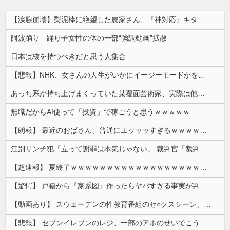
【涙腺崩壊】梨泥棒に絶望した農家さん、『神対応』キタァアアアアアーーーーーー！！
阿波踊り 踊り子女性の体の一部“強調動画”拡散
日本は核を持つべきだと思う人集合
【悲報】NHK、女さんの人生がいかにイージーモードかをわかりやすく放送してしまうｗｗｗｗｗ
あっち系が持ち上げまくっていた某覆面芸術家、実際は他人に迷惑をかけまくりだったと証明されてしまい……
無職だからAI使って「投資」で稼ごうと思うｗｗｗｗｗ
【朗報】 最近のおばさん、普通にエッッッすぎるｗｗｗｗｗｗｗｗｗｗ
江別リンチ犯「立って謝罪は本気じゃない」 裁判官「裁判で土下座してないキミは本気じゃないな」
【超速報】 夏終了ｗｗｗｗｗｗｗｗｗｗｗｗｗｗｗｗｗｗｗｗｗｗｗｗｗｗｗｗｗｗｗｗｗｗｗｗｗｗｗｗ
【驚愕】 戸籍から『家系図』作ったらヤバすぎる事実が判明した
【動画あり】 スウェーデンの性教育番組のセ○クスシーン、AVの10倍エ□いと話題に
【悲報】 セブンイレブンのレジ、一部のアホのせいでこうなってしまう