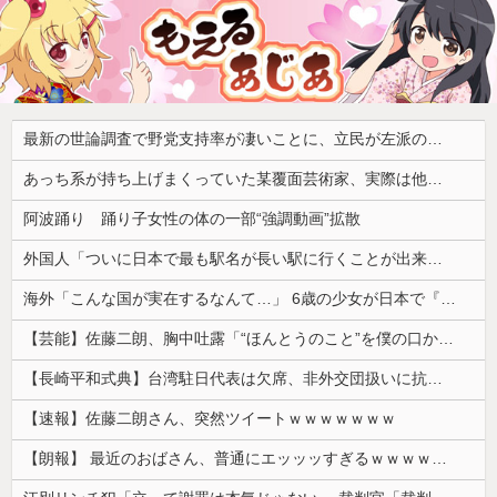
最新の世論調査で野党支持率が凄いことに、立民が左派の嫌う政策に賛同してしまった結果……
あっち系が持ち上げまくっていた某覆面芸術家、実際は他人に迷惑をかけまくりだったと証明されてしまい……
阿波踊り 踊り子女性の体の一部“強調動画”拡散
外国人「ついに日本で最も駅名が長い駅に行くことが出来たよ！」
海外「こんな国が実在するなんて…」 6歳の少女が日本で『はじめてのおつかい』に挑戦する姿に世界が衝撃
【芸能】佐藤二朗、胸中吐露「“ほんとうのこと”を僕の口からは何ひとつ言えなくて… 言葉にできぬ悔しさを日々感じております」
【長崎平和式典】台湾駐日代表は欠席、非外交団扱いに抗議※今年2026年も北朝鮮は送付対象
【速報】佐藤二朗さん、突然ツイートｗｗｗｗｗｗｗ
【朗報】 最近のおばさん、普通にエッッッすぎるｗｗｗｗｗｗｗｗｗｗ