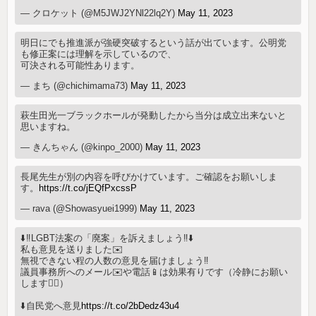
— クロケット (@M5JWJ2YNl22lq2Y)
May 11, 2023
明日にでも推進派が強硬突破するという話が出ています。公明党
も修正案には理解を示しているので、
可決される可能性あります。
— まち (@chichimama73)
May 11, 2023
萩生田光一ブラックホールが発動したから当分は成立出来ないと
思いますね。
— きんちゃん (@kinpo_2000)
May 11, 2023
長尾先生が別の内容を呼びかけています。ご確認をお願いしま
す。
https://t.co/jEQfPxcssP
— rava (@Showasyuei1999)
May 11, 2023
⬇️‼️LGBT法案の「廃案」を訴えましょう‼️⬇️
私も意見を送りました✉️
無視できない程の人数の意見を届けましょう‼️
議員事務所へのメール✉️や電話📱は効果有りです（冷静にお願い
します🙇‍♀️）
⬇️自民党へ意見
https://t.co/2bDedz43u4