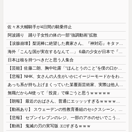
佐々木大輔騎手が4日間の騎乗停止
阿波踊り 踊り子女性の体の一部“強調動画”拡散
【涙腺崩壊】梨泥棒に絶望した農家さん、『神対応』キタァアアアアアーーーーーー！！
海外「こんな国が実在するなんて…」 6歳の少女が日本で『はじめてのおつかい』に挑戦する姿に世界が衝撃
日本は核を持つべきだと思う人集合
【芸能】佐藤二朗、胸中吐露「“ほんとうのこと”を僕の口からは何ひとつ言えなくて… 言葉にできぬ悔しさを日々感じております」
【悲報】NHK、女さんの人生がいかにイージーモードかをわかりやすく放送してしまうｗｗｗｗｗ
あっち系が持ち上げまくっていた某覆面芸術家、実際は他人に迷惑をかけまくりだったと証明されてしまい……
無職だからAI使って「投資」で稼ごうと思うｗｗｗｗｗ
【朗報】 最近のおばさん、普通にエッッッすぎるｗｗｗｗｗｗｗｗｗｗ
【動画あり】 スウェーデンの性教育番組のセ○クスシーン、AVの10倍エ□いと話題に
【悲報】 セブンイレブンのレジ、一部のアホのせいでこうなってしまう
【動画】 鬼滅の刃の実写版 エ□すぎるｗｗｗ