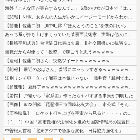
海外「こんな国が実在するなんて…」 6歳の少女が日本で『はじめてのおつ...
【悲報】NHK、女さんの人生がいかにイージーモードかをわかりやすく放送...
【芸能】佐藤二朗、胸中吐露「“ほんとうのこと”を僕の口からは何ひとつ言...
あっち系が持ち上げまくっていた某覆面芸術家、実際は他人に迷惑をかけまく...
【長崎平和式典】台湾駐日代表は欠席、非外交団扱いに抗議※今年2026年...
無職だからAI使って「投資」で稼ごうと思うｗｗｗｗｗ
【速報】佐藤二朗さん、突然ツイートｗｗｗｗｗｗｗ
【朗報】 最近のおばさん、普通にエッッッすぎるｗｗｗｗｗｗｗｗｗｗ
江別リンチ犯「立って謝罪は本気じゃない」 裁判官「裁判で土下座してない...
【超速報】 夏終了ｗｗｗｗｗｗｗｗｗｗｗｗｗｗｗｗｗｗｗｗｗｗｗｗｗｗ...
【驚愕】 戸籍から『家系図』作ったらヤバすぎる事実が判明した
【画像】 8/22開催「琵琶湖三市同時花火大会」、市公式「そんな花火大...
【圧巻映像】「ロケット打ち上げを宇宙から見ると・・・」の動画が衝撃的
（ ´_ゝ`）中国「高市政権が法制化を進めた国家情報局の設置日が7月3...
中曽根元首相「北東アジアで急激な変化 日韓協力強化を」