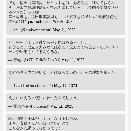
でも、稲田朋美議員「サミットを前にある程度、進めておくべ
き。岸田文雄総理総裁が指示を出している。【今国会で成立させ
るべきだ】って😢
岸田総理も、稲田朋美議員も、この異常なLGBTへの執着は何な
の⁉️😭ﾎﾝﾄﾆ
pic.twitter.com/VzhMlf0Dxr
— ami (@amisweetheart)
May 11, 2023
どうやらサミット後でもやる気はあるらしい。
となると、成立さえさせればあとはなんとでもなるぐらいのリタ
ーンが約束されてるんやろな。
— 毒蛇 (@r9Tl1ENN54DuxDJ)
May 11, 2023
なぜ今国会内で決めなければならないのか、その理由を知りた
い。
— しょぱ (@nocturnism1)
May 11, 2023
えまにゅえる大使にいわれたのでしょう。
— 零水亭 (@Furutaka0)
May 11, 2023
稲田朋美の正体が、明白になりましたね。
正直、安倍さんがかばっていたので、
こんな人と思ってなかったです。