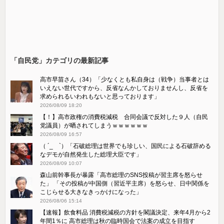
「自民党」カテゴリの最新記事
高市早苗さん（34）「少なくとも私自身は（戦争）当事者とは
いえない世代ですから、反省なんかしておりませんし、反省を
求められるいわれもないと思っております」
2026/08/09 18:20
【！】高市政権の消費税減税 合同会議で反対した９人（自民
党議員）が晒されてしまうｗｗｗｗｗｗ
2026/08/09 16:57
（ ´_ゝ`）「石破総理は世界でも珍しい、国民による石破辞める
なデモが自然発生した総理大臣です」
2026/08/09 10:07
森山前幹事長が暴露「高市総理のSNS投稿が習主席を怒らせ
た」 「その投稿が中国側（習近平主席）を怒らせ、日中関係を
こじらせる大きなきっかけになった」
2026/08/06 15:14
【速報】飲食料品 消費税減税の方針を閣議決定、来年4月から2
年間1％に 高市総理は秋の臨時国会で法案の成立を目指す