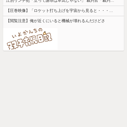
江別リンチ犯「立って謝罪は本気じゃない」 裁判官「裁判で土下座してないキミは本気じゃないな」
【圧巻映像】「ロケット打ち上げを宇宙から見ると・・・」の動画が衝撃的
【閲覧注意】俺が近くにいると機械が壊れるんだけどさ