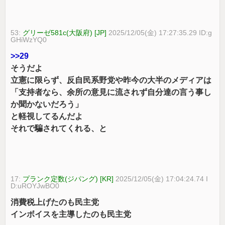
53:
グリーゼ581c(大阪府) [JP]
2025/12/05(金) 17:27:35.29 ID:g
GHiWzYQ0
>>29
そうだよ
立憲に限らず、反自民系野党や昨今の大半のメディアは
「支持者なら、余所の意見に流されず自分達の言う事し
か聞かないだろう」
と軽視してるんだよ
それで騙されてくれる、と
17:
プランク定数(ジパング) [KR]
2025/12/05(金) 17:04:24.74 I
D:uROYJwBO0
消費税上げたのも民主党
インボイスを主導したのも民主党