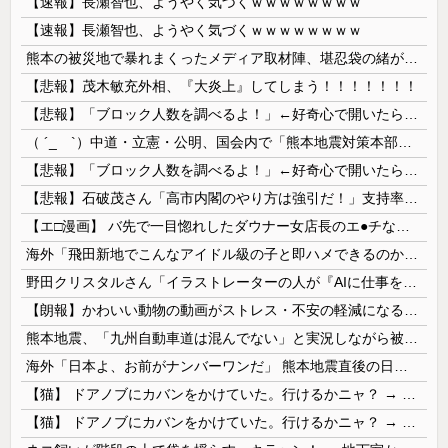
【速報】長瀬智也、ようやく気づくｗｗｗｗｗｗｗｗ
【速報】長瀬智也、ようやく気づくｗｗｗｗｗｗｗｗ
熊本の被災地で暴れまくったメディア取材陣、堪忍袋の緒が切れた地元住民が苦情を寄せまくった結果……
【悲報】茂木敏充外相、『大炎上』してしまう！！！！！！！
【悲報】「ブロック人数を調べるよ！」←好奇心で開いたら終わるサイトだった【HotTweets】
（ ´_ゝ`）中道・立憲・公明、国会内で「熊本地震対策本部会議」各省庁からヒアリング・現地から意見聴取「パーティション、人手、宿泊施設の不足や、...
【悲報】「ブロック人数を調べるよ！」←好奇心で開いたら終わるサイトだった【HotTweets】
【悲報】石破茂さん「高市内閣のやり方は強引だ！」支持率下落の理由を指摘 → ﾈｯﾄ「お前が言うな」「鳥取県だけ減税無しで！」 ｗｗｗｗｗｗｗｗｗ...
【エ□漫画】 バ先で一目惚れしたダウナー女店長のエ●チなサービスで給料0円…！弱点チクビ責めでイカせまくってわからせる…！
海外「飛田新地でこんなアイドル級の子と即ハメできるのかよ」⇒ 晒された無修正動画がコチラ
野田クリスタルさん「イラストレーターの人が『AIに仕事を奪われる』って言ってるけど、あなた達は"仕事を奪う側"じゃない？」
【朗報】かわいい動物の動画がストレス・不安の軽減になる可能性。英大学の研究で実証
熊本地震、「九州自動車道は混んでない」と実況しながら被災地へ向かう有名アナなどに批判殺到 全国紙記者「最新の状況をいち早く伝えることは報道機関としての責務」「情報を取り上げることには大きな意義がある」
海外「日本よ、お前がナンバーワンだ」 熊本地震直後の日本の対応のスピードに世界が衝撃
【猫】 ドアノブにカバンをかけていた。行けるかニャ？ → 猫はこうなります…
【猫】 ドアノブにカバンをかけていた。行けるかニャ？ → 猫はこうなります…