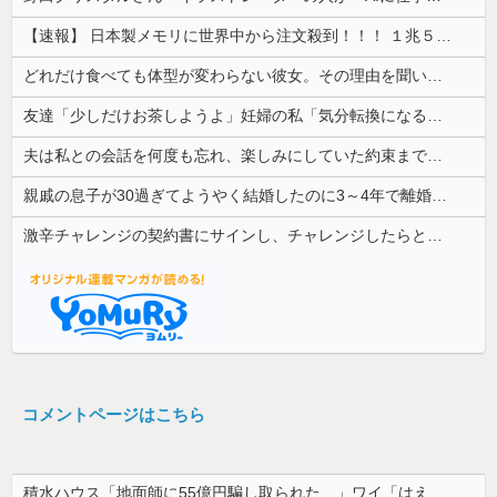
【速報】 日本製メモリに世界中から注文殺到！！！ １兆５０００億円で工場増築へ
どれだけ食べても体型が変わらない彼女。その理由を聞いたら、思いもしなかった方法で維持していて…
友達「少しだけお茶しようよ」妊婦の私「気分転換になるなら…」→帰宅してから思わぬ異変が起きて…
夫は私との会話を何度も忘れ、楽しみにしていた約束まで覚えていなかった。その積み重ねが限界を迎えて…
親戚の息子が30過ぎてようやく結婚したのに3～4年で離婚。相手の女性の言い分がモラハラだったらしい
激辛チャレンジの契約書にサインし、チャレンジしたらとんでもない事態になった。救急車運ばれ胃の洗浄や入院2日で10万超えて...
コメントページはこちら
積水ハウス「地面師に55億円騙し取られた…」ワイ「はえーかわいそう…会社滅茶苦茶やろなぁ」→