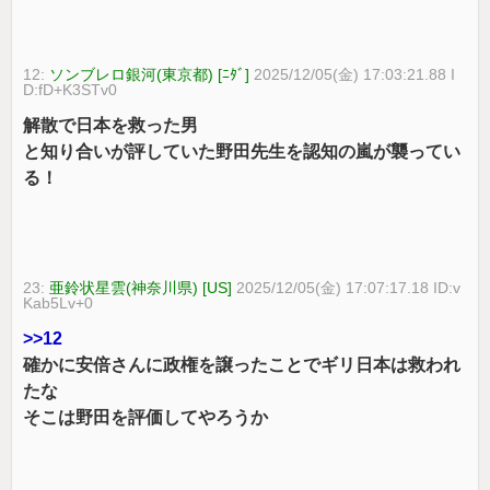
12:
ソンブレロ銀河(東京都) [ﾆﾀﾞ]
2025/12/05(金) 17:03:21.88 I
D:fD+K3STv0
解散で日本を救った男
と知り合いが評していた野田先生を認知の嵐が襲ってい
る！
23:
亜鈴状星雲(神奈川県) [US]
2025/12/05(金) 17:07:17.18 ID:v
Kab5Lv+0
>>12
確かに安倍さんに政権を譲ったことでギリ日本は救われ
たな
そこは野田を評価してやろうか