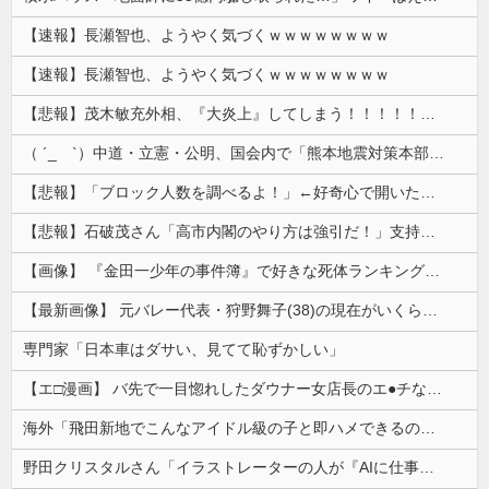
【速報】長瀬智也、ようやく気づくｗｗｗｗｗｗｗｗ
【速報】長瀬智也、ようやく気づくｗｗｗｗｗｗｗｗ
【悲報】茂木敏充外相、『大炎上』してしまう！！！！！！！
（ ´_ゝ`）中道・立憲・公明、国会内で「熊本地震対策本部会議」各省庁からヒアリング・現地から意見聴取「パーティション、人手、宿泊施設の不足や、...
【悲報】「ブロック人数を調べるよ！」←好奇心で開いたら終わるサイトだった【HotTweets】
【悲報】石破茂さん「高市内閣のやり方は強引だ！」支持率下落の理由を指摘 → ﾈｯﾄ「お前が言うな」「鳥取県だけ減税無しで！」 ｗｗｗｗｗｗｗｗｗ...
【画像】 『金田一少年の事件簿』で好きな死体ランキング１位がこちら！
【最新画像】 元バレー代表・狩野舞子(38)の現在がいくらなんでも即ハボすぎる！
専門家「日本車はダサい、見てて恥ずかしい」
【エ□漫画】 バ先で一目惚れしたダウナー女店長のエ●チなサービスで給料0円…！弱点チクビ責めでイカせまくってわからせる…！
海外「飛田新地でこんなアイドル級の子と即ハメできるのかよ」⇒ 晒された無修正動画がコチラ
野田クリスタルさん「イラストレーターの人が『AIに仕事を奪われる』って言ってるけど、あなた達は"仕事を奪う側"じゃない？」