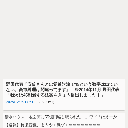
野田代表「安倍さんとの党首討論で45という数字は出てい
ない。高市総理は間違ってます」 ※2014年11月 野田代表
「我々は45削減する法案をきょう提出しました！」
2025/12/05 17:51
コメント(51)
積水ハウス「地面師に55億円騙し取られた…」ワイ「はえーかわいそう…会...
【速報】長瀬智也、ようやく気づくｗｗｗｗｗｗｗｗ