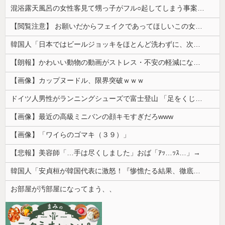
混浴露天風呂の女性客見て甥っ子がフル○起してしまう事案が発生 part4
【閲覧注意】 お願いだからフェイクであってほしいこの女児の動画、本物だった…
韓国人「日本ではビールジョッキをほとんど洗わずに、次の客に出すんだ！ これが証拠の映像だ!!」……あー、なるほどですねー。韓国には「アレ」がないんだ？
【朗報】かわいい動物の動画がストレス・不安の軽減になる可能性。英大学の研究で実証
【画像】カップヌードル、限界突破ｗｗｗ
ドイツ人男性がランニングシューズで富士登山 「足をくじいて動けない」
【画像】最近の高級ミニバンの顔キモすぎだろwww
【画像】「ワイらのゴマキ（３９）」
【悲報】美容師「…手は尽くしました」おば「ｱｯ…ｯｽ…」→
韓国人「安貞桓が韓国代表に激怒！『惨憺たる結果、徹底的な刷新が必要だ』と監督や協会を痛烈批判」
お部屋が汚部屋になってまう、、