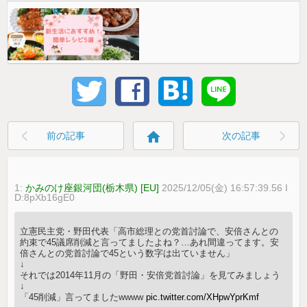
home
前の記事
次の記事
1:
かみのけ座銀河団(栃木県) [EU]
2025/12/05(金) 16:57:39.56 I
D:8pXb16gE0
立憲民主党・野田代表「高市総理との党首討論で、安倍さんとの
約束で45議席削減と言ってましたよね？…あれ間違ってます。安
倍さんとの党首討論で45という数字は出ていません」
↓
それでは2014年11月の「野田・安倍党首討論」を見てみましょう
↓
「45削減」言ってましたwwww
pic.twitter.com/XHpwYprKmf