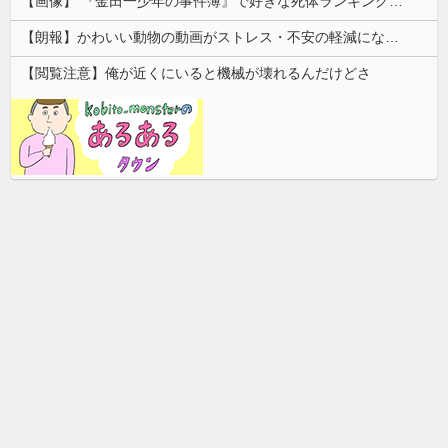
【画像】 『金田一少年の事件簿』で好きな死体ランキング１位がこちら！
【朗報】かわいい動物の動画がストレス・不安の軽減になる可能性。英大学の研究で実証
【閲覧注意】俺が近くにいると機械が壊れるんだけどさ