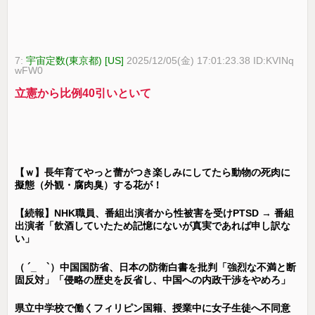
7:
宇宙定数(東京都) [US]
2025/12/05(金) 17:01:23.38 ID:KVINq
wFW0
立憲から比例40引いといて
【ｗ】長年育てやっと蕾がつき楽しみにしてたら動物の死肉に
擬態（外観・腐肉臭）する花が！
【続報】NHK職員、番組出演者から性被害を受けPTSD → 番組
出演者「飲酒していたため記憶にないが真実であれば申し訳な
い」
（ ´_ゝ`）中国国防省、日本の防衛白書を批判「強烈な不満と断
固反対」「侵略の歴史を反省し、中国への内政干渉をやめろ」
県立中学校で働くフィリピン国籍、授業中に女子生徒へ不同意