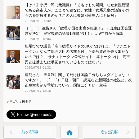
【は？】小沢一郎（元議員）「そもそもの疑問。なぜ女性総理
である高市氏が、ここまで頑なに、女性・女系天皇の議論その
ものを封殺するのか？この人は夫婦別姓導入にも反対」
2026/07/18 20:32
（ ´_ゝ`）蓮舫さん「総理が国会出席を拒絶！」→ 出席は国会運
営が決定「皇室典範の議論1時間だけ！」→ 9年前から議論
2026/07/18 18:04
杉尾ひでや議員「高市総理サイドのOKがなければ、『サナエト
ークン』なんて総理大臣の名前を付けた暗号資産を売り出せな
いのでは？」 サナエトークン公式サイト「本トークンは、高市
氏と提携または承認されているものではない」
2026/07/18 01:32
蓮舫さん「天皇制に関してだけは国論二分しちゃダメじゃない
ですか！」 （ ´_ゝ`）日経・朝日・読売など新聞社の社説と、改
正皇室典範が乖離している、国論二分という主張
2026/07/17 18:16
カテゴリ：
民主党
home
前の記事
次の記事