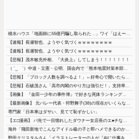
積水ハウス「地面師に55億円騙し取られた…」ワイ「はえーかわいそう…会社滅茶苦茶やろなぁ」→
【速報】長瀬智也、ようやく気づくｗｗｗｗｗｗｗｗ
【速報】長瀬智也、ようやく気づくｗｗｗｗｗｗｗｗ
【悲報】茂木敏充外相、『大炎上』してしまう！！！！！！！
（ ´_ゝ`）中道・立憲・公明、国会内で「熊本地震対策本部会議」各省庁からヒアリング・現地から意見聴取「パーティション、人手、宿泊施設の不足や、...
【悲報】「ブロック人数を調べるよ！」←好奇心で開いたら終わるサイトだった【HotTweets】
【悲報】石破茂さん「高市内閣のやり方は強引だ！」支持率下落の理由を指摘 → ﾈｯﾄ「お前が言うな」「鳥取県だけ減税無しで！」 ｗｗｗｗｗｗｗｗｗ...
【画像】 『金田一少年の事件簿』で好きな死体ランキング１位がこちら！
【最新画像】 元バレー代表・狩野舞子(38)の現在がいくらなんでも即ハボすぎる！
専門家「日本車はダサい、見てて恥ずかしい」
【エ□漫画】 バ先で一目惚れしたダウナー女店長のエ●チなサービスで給料0円…！弱点チクビ責めでイカせまくってわからせる…！
海外「飛田新地でこんなアイドル級の子と即ハメできるのかよ」⇒ 晒された無修正動画がコチラ
野田クリスタルさん「イラストレーターの人が『AIに仕事を奪われる』って言ってるけど、あなた達は"仕事を奪う側"じゃない？」