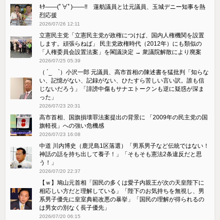
ｷﾀ――(ﾟ∀ﾟ)――!! 蓮舫議員と辻元議員、玉城デニー知事を熱
烈応援
2026/07/26 12:11
立憲民主党「立憲民主党が政権につけば、国内人権機関を設置
します。頑張らねば」 民主党政権時代（2012年）にも類似の
「人権委員会設置法案」を閣議決定 → 衆議院解散により廃案
2026/07/25 05:39
（ ´_ゝ`）小沢一郎 元議員、高市首相の陳述書を猛批判「知らな
い、記憶がない、記録がない、ひたすら苦しい言い訳。誰も信
じないだろう」「誹謗中傷もサナエトークンも逆に疑惑が深ま
った」
2026/07/23 20:31
高市首相、国旗損壊罪法案提出の背景に 「2009年の民主党の国
旗軽視」への強い危機感
2026/07/23 16:08
中道 川内博史（鹿児島1区落選）「男系男子など伝統ではない！
神話の話を持ち出して養子！」「そもそも憲法2条違反だと思
う！」
2026/07/20 22:37
【ｗ】鳩山元首相「国民の多くは愛子内親王が次の天皇陛下に
相応しい方だと理解している」「陛下のお気持ちを無視し、男
系男子優先に皇室典範改悪の暴挙」「国民の理解が得られるの
は男女の別なく長子優先」
2026/07/20 06:15