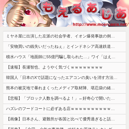
ミヤネ屋に出演した左派の社会学者、イオン爆発事故の例のテナントに理解を示して……
「安物買いの銭失いだったねぇ」とインドネシア高速鉄道の最終処分に日本側騒然、国家予算は使わないというと何が財源なんだ？
積水ハウス「地面師に55億円騙し取られた…」ワイ「はえーかわいそう…会社滅茶苦茶やろなぁ」→
【速報】長瀬智也、ようやく気づくｗｗｗｗｗｗｗｗ
韓国人「日本のXで話題になったエアコンの臭いを消す方法をご覧ください」→「これマジ？」
熊本の被災地で暴れまくったメディア取材陣、堪忍袋の緒が切れた地元住民が苦情を寄せまくった結果……
【悲報】「ブロック人数を調べるよ！」←好奇心で開いたら終わるサイトだった【HotTweets】
ハズレのフードコートに必ずある店ｗｗｗｗｗｗｗｗｗｗｗｗ
【画像】日本さん、避難所が各国と比べて優秀過ぎると話題に