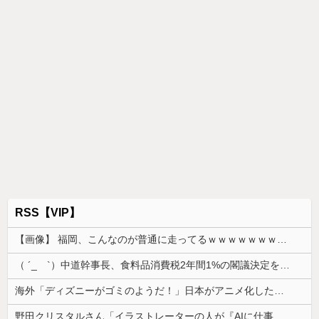
RSS【VIP】
【画像】 福岡、こんなのが普通に走ってるｗｗｗｗｗｗｗｗｗｗｗｗｗｗｗｗｗｗｗｗｗｗｗｗｗｗｗｗｗｗｗｗｗｗｗｗｗｗｗｗ
（ ´_ゝ`）中道幹事長、食料品消費税2年間1%の閣議決定を批判 → 記者「中道改革連合は食料品消費税ゼロを公約に掲げていたが？」→ 階猛氏「
海外「ディズニーがゴミのようだ！」日本がアニメ化した米人気SF作品に絶賛の声が殺到中
野田クリスタルさん「イラストレーターの人が『AIに仕事を奪われる』って言ってるけど、あなた達は"仕事を奪う側"じゃない？」