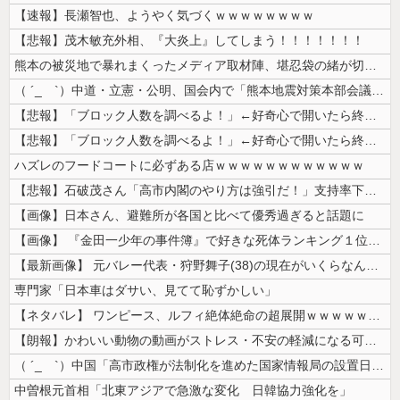
【速報】長瀬智也、ようやく気づくｗｗｗｗｗｗｗｗ
【悲報】茂木敏充外相、『大炎上』してしまう！！！！！！！
熊本の被災地で暴れまくったメディア取材陣、堪忍袋の緒が切れた地元住民が...
（ ´_ゝ`）中道・立憲・公明、国会内で「熊本地震対策本部会議」各省庁...
【悲報】「ブロック人数を調べるよ！」←好奇心で開いたら終わるサイトだっ...
【悲報】「ブロック人数を調べるよ！」←好奇心で開いたら終わるサイトだっ...
ハズレのフードコートに必ずある店ｗｗｗｗｗｗｗｗｗｗｗｗ
【悲報】石破茂さん「高市内閣のやり方は強引だ！」支持率下落の理由を指摘...
【画像】日本さん、避難所が各国と比べて優秀過ぎると話題に
【画像】 『金田一少年の事件簿』で好きな死体ランキング１位がこちら！
【最新画像】 元バレー代表・狩野舞子(38)の現在がいくらなんでも即ハ...
専門家「日本車はダサい、見てて恥ずかしい」
【ネタバレ】 ワンピース、ルフィ絶体絶命の超展開ｗｗｗｗｗｗｗｗｗｗｗ...
【朗報】かわいい動物の動画がストレス・不安の軽減になる可能性。英大学の...
（ ´_ゝ`）中国「高市政権が法制化を進めた国家情報局の設置日が7月3...
中曽根元首相「北東アジアで急激な変化 日韓協力強化を」