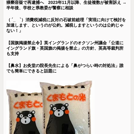
猥褻容疑で再逮捕へ 2023年11月以降、生徒複数が被害訴え →
半年後、学校と県教委が警察に相談
（ ´_ゝ`）消費税減税に反対の石破前総理「実現に向けて検討を
加速します、というのが公約。減税しますというのは公約じゃ
ない！」
【国旗掲揚禁止令】英イングランドのオクソン州議会「公道に
イングランド旗・英国旗の掲揚を禁止」の方針、英高等裁判所
も支持
【鼻水】お灸堂の院長先生による「鼻がつらい時の対処法」誰
でも簡単にできると話題に