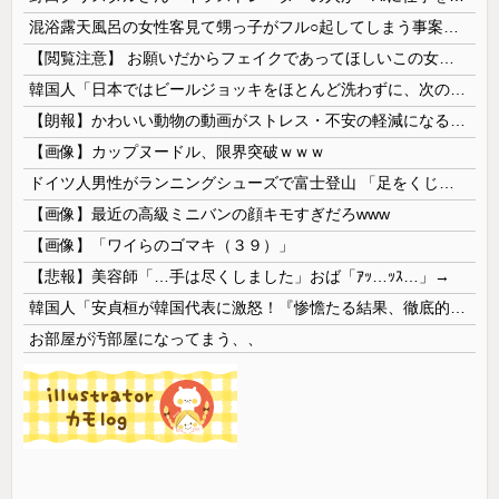
混浴露天風呂の女性客見て甥っ子がフル○起してしまう事案が発生 part4
【閲覧注意】 お願いだからフェイクであってほしいこの女児の動画、本物だった…
韓国人「日本ではビールジョッキをほとんど洗わずに、次の客に出すんだ！ これが証拠の映像だ!!」……あー、なるほどですねー。韓国には「アレ」がないんだ？
【朗報】かわいい動物の動画がストレス・不安の軽減になる可能性。英大学の研究で実証
【画像】カップヌードル、限界突破ｗｗｗ
ドイツ人男性がランニングシューズで富士登山 「足をくじいて動けない」
【画像】最近の高級ミニバンの顔キモすぎだろwww
【画像】「ワイらのゴマキ（３９）」
【悲報】美容師「…手は尽くしました」おば「ｱｯ…ｯｽ…」→
韓国人「安貞桓が韓国代表に激怒！『惨憺たる結果、徹底的な刷新が必要だ』と監督や協会を痛烈批判」
お部屋が汚部屋になってまう、、