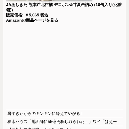
JAあしきた 熊本芦北柑橘 デコポン&甘夏缶詰め (10缶入り(化粧
箱))
販売価格: ￥5,665 税込
Amazonの商品ページを見る
暑すぎぃからのキンキンに冷えてやがる！
積水ハウス「地面師に55億円騙し取られた…」ワイ「はえーかわいそう…会社滅茶苦茶やろなぁ」→