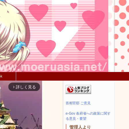
ok
詳しく見る
arrow_forward_ios
首相官邸 ご意見
e-Gov 各府省への政策に関す
る意見・要望
管理人より