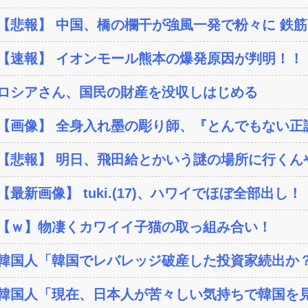
【悲報】 中国、橋の欄干が強風一発で粉々に 鉄筋ゼ
【速報】 イオンモール熊本の爆発原因が判明！！
ロシアさん、国民の財産を没収しはじめる
【画像】 全身入れ墨の彫り師、『とんでもない正論』
【悲報】 明日、飛田給とかいう謎の場所に行くんやが
【最新画像】 tuki.(17)、ハワイでほぼ全部出し！
【ｗ】物凄くカワイイ子猫の取っ組み合い！
韓国人「韓国でレバレッジ破産した投資家続出か？‥損
韓国人「現在、日本人が苦々しい気持ちで韓国を見