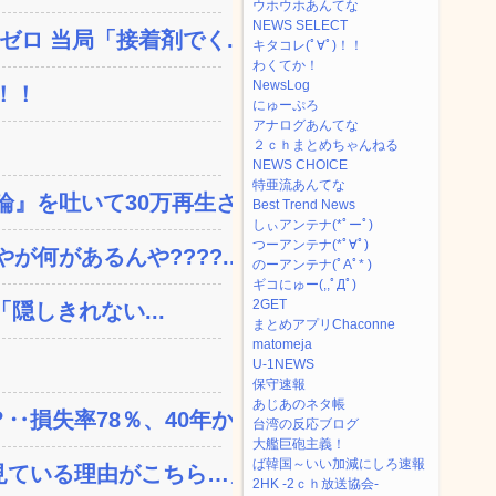
ウホウホあんてな
NEWS SELECT
ロ 当局「接着剤でく...
キタコレ(ﾟ∀ﾟ)！！
わくてか！
NewsLog
！！
にゅーぷろ
アナログあんてな
２ｃｈまとめちゃんねる
NEWS CHOICE
特亜流あんてな
を吐いて30万再生さ...
Best Trend News
しぃアンテナ(*ﾟーﾟ)
つーアンテナ(*ﾟ∀ﾟ)
何があるんや????...
のーアンテナ(ﾟAﾟ* )
ギコにゅー(,,ﾟДﾟ)
2GET
「隠しきれない...
まとめアプリChaconne
matomeja
U-1NEWS
保守速報
あじあのネタ帳
失率78％、40年か...
台湾の反応ブログ
大艦巨砲主義！
ば韓国～いい加減にしろ速報
ている理由がこちら…」→...
2HK -2ｃｈ放送協会-