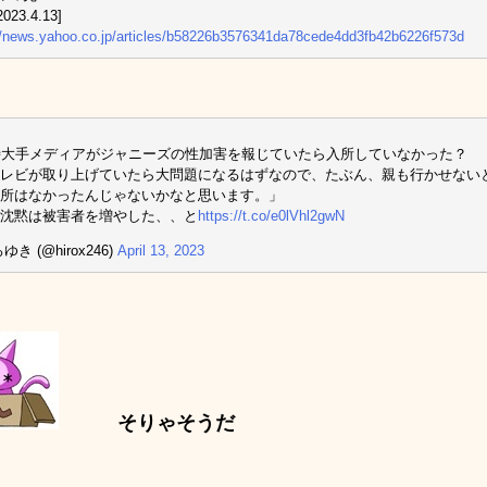
023.4.13]
//news.yahoo.co.jp/articles/b58226b3576341da78cede4dd3fb42b6226f573d
時大手メディアがジャニーズの性加害を報じていたら入所していなかった？
テレビが取り上げていたら大問題になるはずなので、たぶん、親も行かせない
所はなかったんじゃないかなと思います。」
沈黙は被害者を増やした、、と
https://t.co/e0lVhl2gwN
ゆき (@hirox246)
April 13, 2023
そりゃそうだ