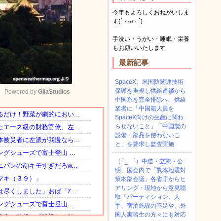
今年もよろしくおねがいしま
す(´・ω・`)
手洗い・うがい・睡眠・栄養
もお願いいたします
最新記事
SpaceX、米国防関連技術
保護を重視し供給連鎖から
Powered by 
GliaStudios
中国系を完全排除へ 供給
業者に「中国籍人員を
SpaceX向けの生産に関わ
Mute
らせないこと」「中国製の
設備・部品を使わないこ
と」を要求し監査実施
（ ´_ゝ`）中道・立憲・公
明、国会内で「熊本地震対
策本部会議」各省庁からヒ
アリング・現地から意見聴
取「パーティション、人
手、宿泊施設の不足や、外
国人実習生の方々にも対応