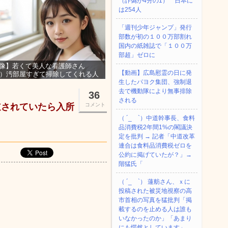
（詐偽が4分の1） 日本に
は254人
「週刊少年ジャンプ」発行
部数が初の１００万部割れ
国内の紙雑誌で「１００万
部超」ゼロに
像】若くて美人な看護師さん
【動画】広島慰霊の日に発
3）汚部屋すぎて掃除してくれる人
集ｗｗｗ
生したパヨク集団、強制退
去で機動隊により無事排除
36
される
道されていたら入所
コメント
（ ´_ゝ`）中道幹事長、食料
品消費税2年間1%の閣議決
定を批判 → 記者「中道改革
連合は食料品消費税ゼロを
公約に掲げていたが？」→
階猛氏「
（ ´_ゝ`） 蓮舫さん、ｘに
投稿された被災地視察の高
市首相の写真を猛批判「掲
載するのを止める人は誰も
いなかったのか」「あまり
にも愕然としています」