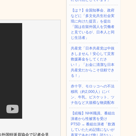
【は？】全国知事会、政府
などに「多文化共生社会実
現に向けた提言」を提出
「国は在留外国人を労働者
と見ているが、日本人と同
じ生活者」
共産党「日本共産党は中抜
きしません！安心して災害
救援募金をしてくださ
い！」「お金に清潔な日本
共産党だからこそ信頼でき
る！」
赤十字、モロッコへの不法
移民（約2,000人）にパ
ン、牛乳、ビスケット、ツ
ナ缶など大規模な物資配布
【続報】NHK職員、番組出
演者から性被害を受け
PTSD → 番組出演者「飲酒
していたため記憶にないが
日本外国特派員協会で記者会見
真実であれば申し訳ない」