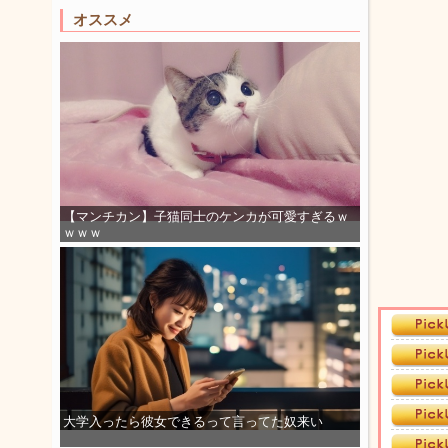
オススメ
【マンチカン】子猫同士のケンカが可愛すぎるｗ
ｗｗｗ
大学入ったら彼女できるって言ってた奴来い