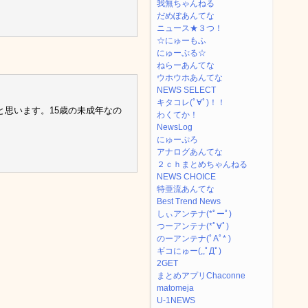
我無ちゃんねる
だめぽあんてな
ニュース★３つ！
☆にゅーもふ
にゅーぷる☆
ねらーあんてな
ウホウホあんてな
NEWS SELECT
キタコレ(ﾟ∀ﾟ)！！
と思います。15歳の未成年なの
わくてか！
NewsLog
にゅーぷろ
アナログあんてな
２ｃｈまとめちゃんねる
NEWS CHOICE
特亜流あんてな
Best Trend News
しぃアンテナ(*ﾟーﾟ)
つーアンテナ(*ﾟ∀ﾟ)
のーアンテナ(ﾟAﾟ* )
ギコにゅー(,,ﾟДﾟ)
2GET
まとめアプリChaconne
matomeja
U-1NEWS