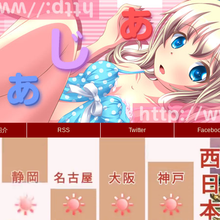
紹介
RSS
Twitter
Facebo