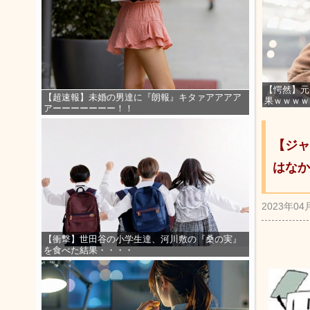
【愕然】元
【超速報】未婚の男達に『朗報』キタァアアアア
果ｗｗｗｗ
アーーーーーーー！！
【ジャ
はなか
2023年04
【衝撃】世田谷の小学生達、河川敷の『桑の実』
を食べた結果・・・・