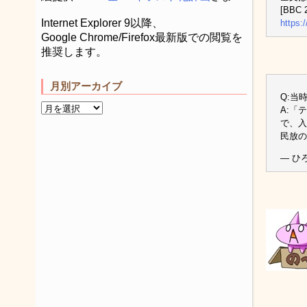
[BBC 2
Internet Explorer 9以降、
https:
Google Chrome/Firefox最新版での閲覧を
推奨します。
月別アーカイブ
Q:当
A:「
で、入
民放の
— ひろ