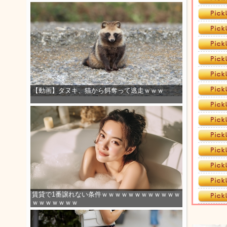
【動画】タヌキ、猫から餌奪って逃走ｗｗｗ
賃貸で1番譲れない条件ｗｗｗｗｗｗｗｗｗｗｗｗ
ｗｗｗｗｗｗｗ