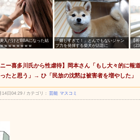
美人だけどBBAになった結
「嬉しすぎて！」とんでもないジャン
【画
ｗｗｗｗｗｗｗｗ
プ力を発揮する柴犬が話題に
（2
を募
ニー喜多川氏から性虐待】岡本さん「もし大々的に報
ったと思う」→ ひ「民放の沈黙は被害者を増やした」
月14日04:29 / カテゴリ：
芸能
マスコミ