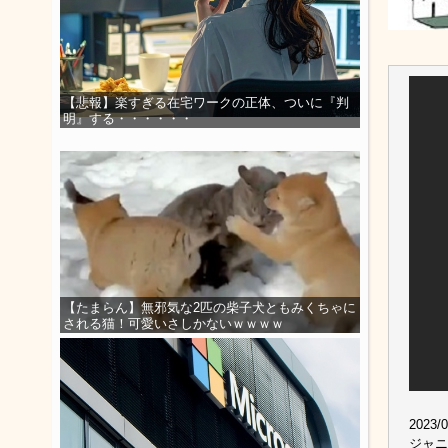
【悲報】楽すぎる在宅ワークの正体、ついに『判
明』する・・・・・・
【たまらん】無邪気な2匹の柴子犬ともみくちゃに
される猫！可愛いさしかないｗｗｗｗ
2023/0
ジャニ