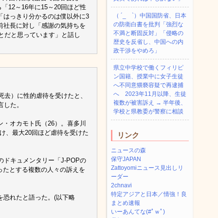
12～16年に15～20回ほど性
（ ´_ゝ`）中国国防省、日本
「はっきり分かるのは僕以外に3
の防衛白書を批判「強烈な
前社長に対し「感謝の気持ちを
不満と断固反対」「侵略の
ことだと思っています」と話し
歴史を反省し、中国への内
政干渉をやめろ」
県立中学校で働くフィリピ
ン国籍、授業中に女子生徒
へ不同意猥褻容疑で再逮捕
へ 2023年11月以降、生徒
年死去）に性的虐待を受けたと、
複数が被害訴え → 半年後、
言した。
学校と県教委が警察に相談
・オカモト氏（26）。喜多川
かけ、最大20回ほど虐待を受けた
リンク
ニュースの森
保守JAPAN
ドキュメンタリー「J-POPの
Zattoyomiニュース見出しリ
被害に遭ったとする複数の人々の訴えを
ーダー
2chnavi
特定アジアと日本／情強！良
を恐れたと語った。(以下略
まとめ速報
いーあんてな(#ﾟｗﾟ)