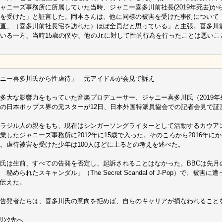
ャニーズ事務所に所属していた当時、ジャニー喜多川前社長(2019年死去)から「
を受けた」と証言した。岡本さんは、他に同様の被害を受けた事例について
直、（喜多川前社長宅を訪れた）ほぼ全員だと思っている」と主張。喜多川
いる一方、当時15歳の僕や、他のJr.に対して性的行為を行ったことは悪い
ニー喜多川氏から性虐待」 元アイドルが会見で訴え
多大な影響力をもっていた音楽プロデューサー、ジャニー喜多川氏（2019
の日本ポップス界の元スターが12日、日本外国特派員協会での記者会見で証
ラジル人の親をもち、現在はシンガーソングライターとして活動するカウアン
業したジャニーズ事務所に2012年に15歳で入った。そのころから2016年に
。虐待被害を受けた少年は100人ほどに上るとの考えを述べた。
氏は生前、すべての告発を否定し、起訴されることはなかった。BBCは先月の
 秘められたスキャンダル」（The Secret Scandal of J-Pop）で、
伝えた。
告発者たちは、喜多川氏の意向を拒めば、自らのキャリアが損なわれること
ﾘﾝｸ先へ