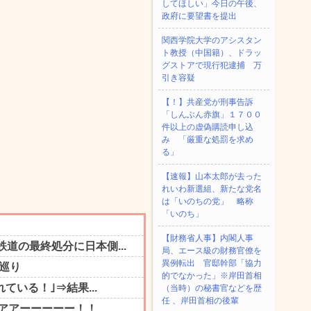
してほしい」今日の午後、
政府に要望書を提出
関西学院大学のアシスタン
ト教授（中国籍）、ドラッ
グストアで現行犯逮捕 万
引き容疑
【！】共産党が刑事告訴
「しんぶん赤旗」１７００
件以上の虚偽購読申し込
み 「厳重な処罰を求め
る」
【速報】山本太郎が去った
れいわ新選組、新たな党名
は「いのちの党」 略称
「いのち」
【財務省人事】内閣人事
局、エース級の財務官僚を
異例転出 官邸幹部「協力
的でなかった」※岸田首相
（当時）の秘書官などを歴
任 、岸田首相の後輩