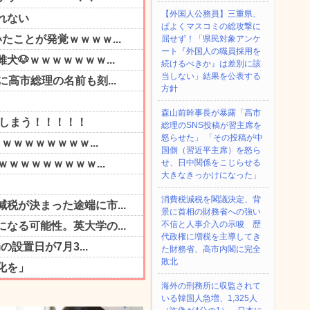
【外国人公務員】三重県、
ぱよくマスコミの総攻撃に
屈せず！「県民対象アンケ
ート『外国人の職員採用を
続けるべきか』は差別に該
当しない」結果を公表する
方針
森山前幹事長が暴露「高市
総理のSNS投稿が習主席を
怒らせた」 「その投稿が中
国側（習近平主席）を怒ら
せ、日中関係をこじらせる
大きなきっかけになった」
消費税減税を閣議決定、背
景に首相の財務省への強い
不信と人事介入の示唆 歴
代政権に増税を主導してき
た財務省、高市内閣に完全
敗北
海外の刑務所に収監されて
いる韓国人急増、1,325人