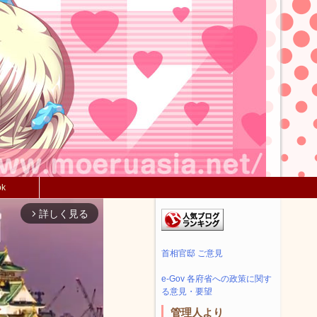
ok
詳しく見る
arrow_forward_ios
首相官邸 ご意見
e-Gov 各府省への政策に関す
る意見・要望
管理人より