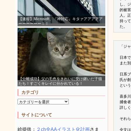
し、ジ
的被害
人。正
【速報】Microsoft、『神対応』キタァアアアアア
持って
ーーーーーー！！
た。
「ジャ
日本で
また別
日系ブ
【分離成功】父の毛色をきれいに受け継いだ子猫
氏が創
たち！すごくキレイに分かれている！
という
カテゴリ
喜多川
捕食者
詳しく
サイトについて
それら
絵提供：
２ch全AAイラスト化計画
さま
全文は