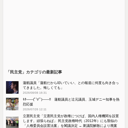
「民主党」カテゴリの最新記事
蓮舫議員「蓮舫だから叩いていい、との報道に何度も向き合っ
てきました。悔しくても」
2026/08/08 16:31
ｷﾀ――(ﾟ∀ﾟ)――!! 蓮舫議員と辻元議員、玉城デニー知事を熱
烈応援
2026/07/26 12:11
立憲民主党「立憲民主党が政権につけば、国内人権機関を設置
します。頑張らねば」 民主党政権時代（2012年）にも類似の
「人権委員会設置法案」を閣議決定 → 衆議院解散により廃案