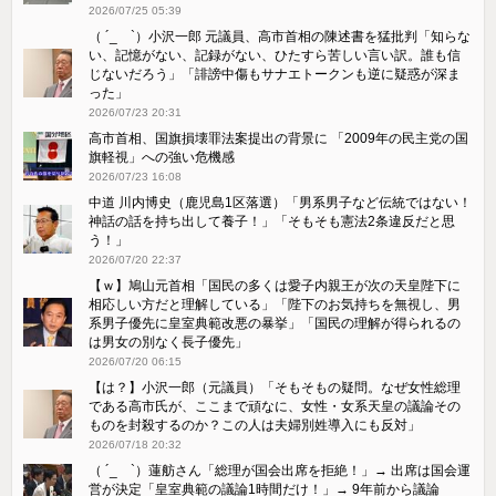
2026/07/25 05:39
（ ´_ゝ`）小沢一郎 元議員、高市首相の陳述書を猛批判「知らな
い、記憶がない、記録がない、ひたすら苦しい言い訳。誰も信
じないだろう」「誹謗中傷もサナエトークンも逆に疑惑が深ま
った」
2026/07/23 20:31
高市首相、国旗損壊罪法案提出の背景に 「2009年の民主党の国
旗軽視」への強い危機感
2026/07/23 16:08
中道 川内博史（鹿児島1区落選）「男系男子など伝統ではない！
神話の話を持ち出して養子！」「そもそも憲法2条違反だと思
う！」
2026/07/20 22:37
【ｗ】鳩山元首相「国民の多くは愛子内親王が次の天皇陛下に
相応しい方だと理解している」「陛下のお気持ちを無視し、男
系男子優先に皇室典範改悪の暴挙」「国民の理解が得られるの
は男女の別なく長子優先」
2026/07/20 06:15
【は？】小沢一郎（元議員）「そもそもの疑問。なぜ女性総理
である高市氏が、ここまで頑なに、女性・女系天皇の議論その
ものを封殺するのか？この人は夫婦別姓導入にも反対」
2026/07/18 20:32
（ ´_ゝ`）蓮舫さん「総理が国会出席を拒絶！」→ 出席は国会運
営が決定「皇室典範の議論1時間だけ！」→ 9年前から議論