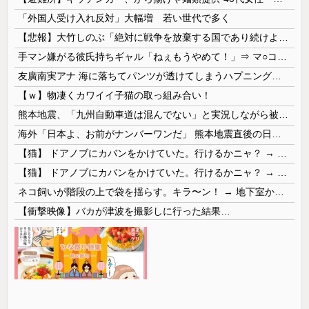
「外国人受け入れ反対」大幅増 若い世代で多く
【悲報】大竹しのぶ「絶対に戦争を放棄する国であり続けよう」 平和への思いをつづる 広島に原爆が投下されてから81年
手マン嫌がる彼氏持ちギャル「ねぇもうやめて！」⇒ マ○コは正直だった結果…
友廣南実アナ 海に落ちてパンツが透けてしまうハプニング！！【GIF動画あり】
【ｗ】物凄くカワイイ子猫の取っ組み合い！
熊本地震、「九州自動車道は混んでない」と実況しながら被災地へ向かう有名アナなどに批判殺到 全国紙記者「最新の状況をいち早く伝えることは報道機関としての責務」「情報を取り上げることには大きな意義がある」
海外「日本よ、お前がナンバーワンだ」 熊本地震直後の日本の対応のスピードに世界が衝撃
【猫】 ドアノブにカバンをかけていた。行けるかニャ？ → 猫はこうなります…
【猫】 ドアノブにカバンをかけていた。行けるかニャ？ → 猫はこうなります…
ネコ飼いが階段の上で袋を揺らす。キラ〜ン！ → 地下室からヤツが現れる…
【衝撃映像】バカが津波を撮影しに行った結果…