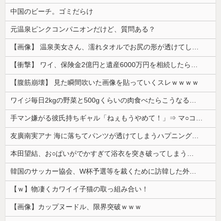
中国のビーチ。ゴミだらけ
元温泉ピンクコンパニオンだけど、質問ある？
【画像】 温泉美女さん、濡れタオルでお尻の形が透けてしまう
【衝撃】 ワイ、保険金2億円と遺産6000万円を相続したら「こう」なった・・・
【腹筋崩壊】 見た瞬間吹いた画像を貼っていくスレｗｗｗｗ
ワイジ毎日2kgの野菜と500gくらいの肉食べたらこうなるｗｗｗ
手マン嫌がる彼氏持ちギャル「ねぇもうやめて！」⇒ マ○コは正直だった結果…
友廣南実アナ 海に落ちてパンツが透けてしまうハプニング！！【GIF動画あり】
本田望結、お○ぱいがでかすぎて浴衣を突き破ってしまう…
韓国のサッカー協会、W杯予選等を裁くために訪韓した外国人審判を「性接待」していた……大して強くもないチームが潤沢な予算を持ってりゃそうなるわな
【ｗ】物凄くカワイイ子猫の取っ組み合い！
【画像】カップヌードル、限界突破ｗｗｗ