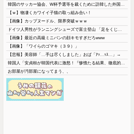
韓国のサッカー協会、W杯予選等を裁くために訪韓した外国人審判を「性接待」していた……大して強くもないチームが潤沢な予算を持ってりゃそうなるわな
【ｗ】物凄くカワイイ子猫の取っ組み合い！
【画像】カップヌードル、限界突破ｗｗｗ
ドイツ人男性がランニングシューズで富士登山 「足をくじいて動けない」
【画像】最近の高級ミニバンの顔キモすぎだろwww
【画像】「ワイらのゴマキ（３９）」
【悲報】美容師「…手は尽くしました」おば「ｱｯ…ｯｽ…」→
韓国人「安貞桓が韓国代表に激怒！『惨憺たる結果、徹底的な刷新が必要だ』と監督や協会を痛烈批判」
お部屋が汚部屋になってまう、、