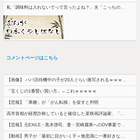
私「調味料は入れないでって言ったよね？」夫「こっちの方がおいしいから」→何度頼んでも勝手に味を変えられて…
コメントページはこちら
【画像】 パパ活待機中の子が20人ぐらい激写されるｗｗｗｗｗｗｗｗｗｗｗ
「宝くじの1番賢い買い方」←これｗｗｗｗｗ
【悲報】「果糖」が「がん転移」を促すと判明
高市首相が経歴詐称していると確信した某映画評論家、「上級公務員試験に合格とは書いてないんですが…」とツッコミを受けまくり……
【悲報】元EXILE・黒木啓司、妻・宮崎麗果へのDV事案で逮捕されていた！宮崎は全身打撲、頭部裂傷及び打撲、頸部損傷・・・
【動画】男子が「最初に目がいく子＝無意識に一番好きな子」という恋愛心理テストｗｗｗｗｗｗｗｗｗｗｗｗｗｗｗ 【Pickup07093031】