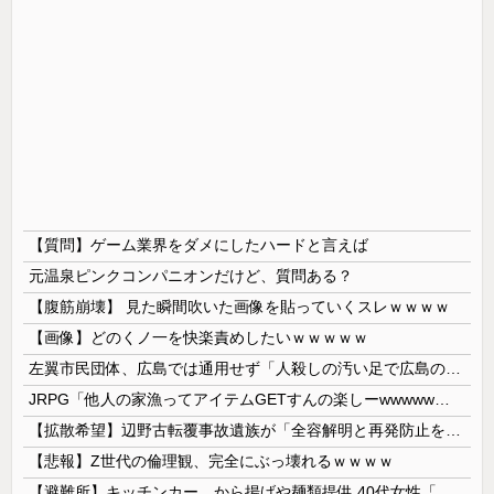
【質問】ゲーム業界をダメにしたハードと言えば
元温泉ピンクコンパニオンだけど、質問ある？
【腹筋崩壊】 見た瞬間吹いた画像を貼っていくスレｗｗｗｗ
【画像】どのくノ一を快楽責めしたいｗｗｗｗｗ
左翼市民団体、広島では通用せず「人殺しの汚い足で広島の土を踏むな！」→広島県民「お前らの方が汚いんじゃ！」「ワシらが広島県民じゃ」
JRPG「他人の家漁ってアイテムGETすんの楽しーwwwww」→欧米で馬鹿にされてしまう
【拡散希望】辺野古転覆事故遺族が「全容解明と再発防止を求める会」設立 継続的に活動するためと説明、クラファン立ち上げも準備
【悲報】Z世代の倫理観、完全にぶっ壊れるｗｗｗｗ
【避難所】キッチンカー、から揚げや麺類提供 40代女性「最高、パン中心の生活には飽き飽きしていて、野菜不足も感じていた」→時事通信タイトル「パン...