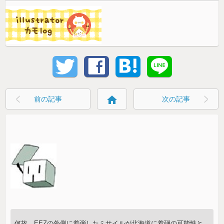
home
前の記事
次の記事
何故、EEZの外側に着弾したミサイルが北海道に着弾の可能性と