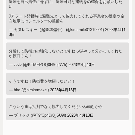
避難を自己責任にせずに、避難可能な建物をの確保をお願いした
い
Jアラート発報時に避難先として協力してくれる事業者の選定や空
白地帯にはシェルターの整備を
— カヌレスキー（起業準備中） (@smsmile01319091)
2023年4月1
3日
分析して防衛力の強化しないとですねっ🤭やっと分かってくれた
か原口くん！
— ルル (@KTMEPOQ0NSejNV5)
2023年4月13日
そうですね！防衛費を増額しないと！
— hiro (@hirokomakei)
2023年4月13日
こういう事は批判でなく協力してくださいね頼むから
— ブリッジ (@T9fCp4Dr0jjSU9l)
2023年4月13日