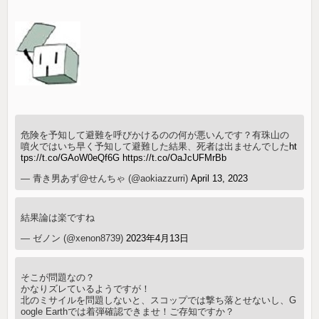
危険を予知して避難を呼びかけるのの何が悪いんです？有珠山の
噴火ではいち早く予知して避難した結果、死者は出ませんでした
ht
tps://t.co/GAoW0eQf6G
https://t.co/OaJcUFMrBb
— 青き男あず@せんちゃ (@aokiazzurri)
April 13, 2023
結果論は楽ですね
— ゼノン (@xenon8739)
2023年4月13日
そこが問題なの？
かなりズレているようですが！
北のミサイルを問題しないと、スコップでは撃ち落とせないし、G
oogle Earthでは着弾確認できませ！ご存知ですか？