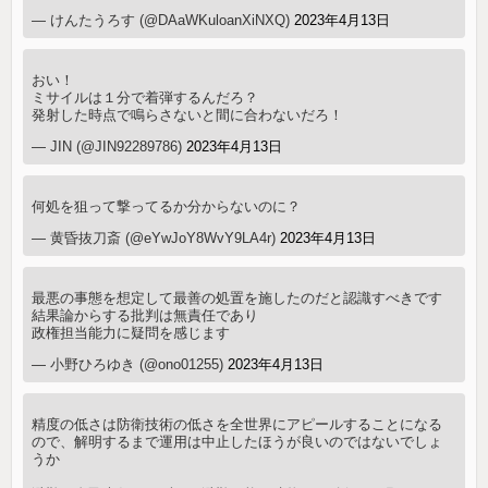
— けんたうろす (@DAaWKuloanXiNXQ)
2023年4月13日
おい！
ミサイルは１分で着弾するんだろ？
発射した時点で鳴らさないと間に合わないだろ！
— JIN (@JIN92289786)
2023年4月13日
何処を狙って撃ってるか分からないのに？
— 黄昏抜刀斎 (@eYwJoY8WvY9LA4r)
2023年4月13日
最悪の事態を想定して最善の処置を施したのだと認識すべきです
結果論からする批判は無責任であり
政権担当能力に疑問を感じます
— 小野ひろゆき (@ono01255)
2023年4月13日
精度の低さは防衛技術の低さを全世界にアピールすることになる
ので、解明するまで運用は中止したほうが良いのではないでしょ
うか