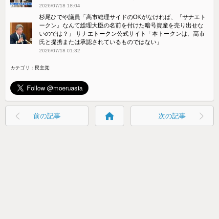
2026/07/18 18:04
杉尾ひでや議員「高市総理サイドのOKがなければ、『サナエト
ークン』なんて総理大臣の名前を付けた暗号資産を売り出せな
いのでは？」 サナエトークン公式サイト「本トークンは、高市
氏と提携または承認されているものではない」
2026/07/18 01:32
カテゴリ：
民主党
home
前の記事
次の記事