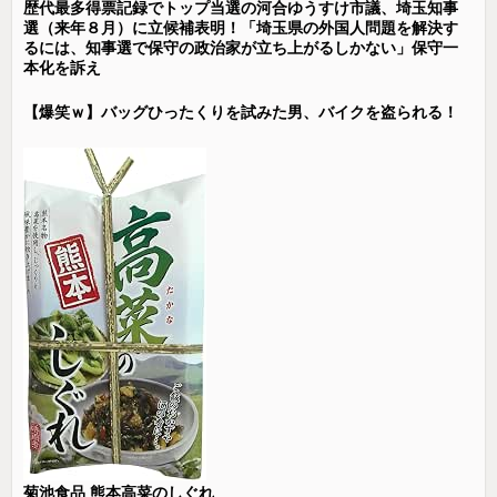
歴代最多得票記録でトップ当選の河合ゆうすけ市議、埼玉知事
選（来年８月）に立候補表明！「埼玉県の外国人問題を解決す
るには、知事選で保守の政治家が立ち上がるしかない」保守一
本化を訴え
【爆笑ｗ】バッグひったくりを試みた男、バイクを盗られる！
菊池食品 熊本高菜のしぐれ