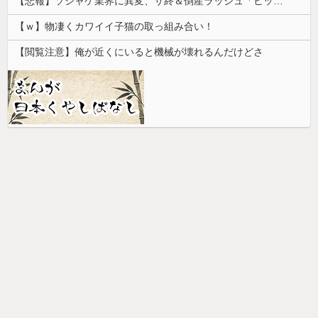
【悲報】ソシャゲ業界に異変、サ終＆倒産ラッシュ「ヒット一本で一攫千金」は過去の話に
【ｗ】物凄くカワイイ子猫の取っ組み合い！
【閲覧注意】俺が近くにいると機械が壊れるんだけどさ