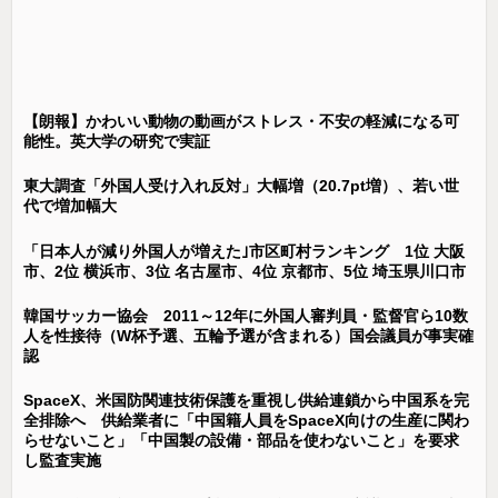
【朗報】かわいい動物の動画がストレス・不安の軽減になる可
能性。英大学の研究で実証
東大調査「外国人受け入れ反対」大幅増（20.7pt増）、若い世
代で増加幅大
「日本人が減り外国人が増えた｣市区町村ランキング 1位 大阪
市、2位 横浜市、3位 名古屋市、4位 京都市、5位 埼玉県川口市
韓国サッカー協会 2011～12年に外国人審判員・監督官ら10数
人を性接待（W杯予選、五輪予選が含まれる）国会議員が事実確
認
SpaceX、米国防関連技術保護を重視し供給連鎖から中国系を完
全排除へ 供給業者に「中国籍人員をSpaceX向けの生産に関わ
らせないこと」「中国製の設備・部品を使わないこと」を要求
し監査実施