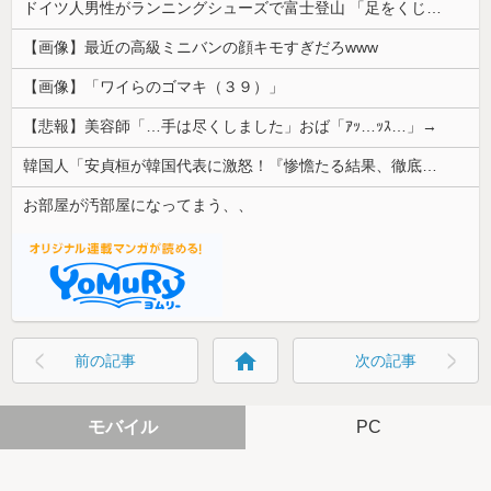
ドイツ人男性がランニングシューズで富士登山 「足をくじいて動けない」
【画像】最近の高級ミニバンの顔キモすぎだろwww
【画像】「ワイらのゴマキ（３９）」
【悲報】美容師「…手は尽くしました」おば「ｱｯ…ｯｽ…」→
韓国人「安貞桓が韓国代表に激怒！『惨憺たる結果、徹底的な刷新が必要だ』と監督や協会を痛烈批判」
お部屋が汚部屋になってまう、、
home
前の記事
次の記事
モバイル
PC