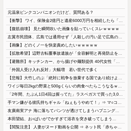
元温泉ピンクコンパニオンだけど、質問ある？
【衝撃】 ワイ、保険金2億円と遺産6000万円を相続したら「こう」なった・・・
【腹筋崩壊】 見た瞬間吹いた画像を貼っていくスレｗｗｗｗ
左翼市民団体、広島では通用せず「人殺しの汚い足で広島の土を踏むな！」→広島県民「お前らの方が汚いんじゃ！」「ワシらが広島県民じゃ」
【画像】どのくノ一を快楽責めしたいｗｗｗｗｗ
【拡散希望】辺野古転覆事故遺族が「全容解明と再発防止を求める会」設立 継続的に活動するためと説明、クラファン立ち上げも準備
【避難所】キッチンカー、から揚げや麺類提供 40代女性「最高、パン中心の生活には飽き飽きしていて、野菜不足も感じていた」→時事通信タイトル「パン...
「外国人受け入れ反対」大幅増 若い世代で多く
【悲報】大竹しのぶ「絶対に戦争を放棄する国であり続けよう」 平和への思いをつづる 広島に原爆が投下されてから81年
ワイジ毎日2kgの野菜と500gくらいの肉食べたらこうなるｗｗｗ
「2年間、たぶん1日4回は握ってた」ラスベガスで買った3,000円のキーホルダーを調べたら
手マン嫌がる彼氏持ちギャル「ねぇもうやめて！」⇒ マ○コは正直だった結果…
友廣南実アナ 海に落ちてパンツが透けてしまうハプニング！！【GIF動画あり】
本田望結、お○ぱいがでかすぎて浴衣を突き破ってしまう…
【閲覧注意】 人妻がヌード動画を公開 ⇒ ネット民「赤ちゃんに絶対に母乳を上げないで！」（衝撃動画）