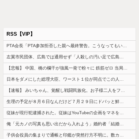
RSS【VIP】
PTA会長「PTA参加拒否した親へ最終警告。こうなってもいい？」
左翼市民団体、広島では通用せず「人殺しの汚い足で広島の土を踏むな！」→広島県民「お前らの方が汚いんじゃ！」「ワシらが広島県民じゃ」
【悲報】 中国、橋の欄干が強風一発で粉々に 鉄筋ゼロ 当局「接着剤でくっつけただけ」「正常で、品質問題はない」
日本をダメにした総理大臣、ワースト１位が同点でこの人ｗｗｗｗｗｗ
【速報】 みいちゃん、覚醒し戦闘民族化。お子様二人をフルボッコにしてしまう
生理の予定が８月６日なんだけど７月２９日にドバッと鮮血でたから生理かな？って思ったのよね
従妹が現行犯逮捕された。従妹はYouTubeの企画をマネをして「別れさせごっこ」をしており...
俺「元カノの写真も思い出だから入れよう」婚約者「結婚やめる！」→結婚式で使うアルバム選びで大失敗して...
子供会役員の集まりで通帳と印鑑が突然行方不明に。数カ月後、誰も予想しなかった事態が…