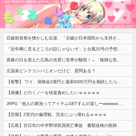
石破前首相を懐かしむ左派、「石破が日本国民から支持されまくっていた」と主張してしまうも……
「近年稀に見るどころの話じゃないぞ」と台風15号の予想進路に困惑する人が多数、偏西風が全く通用していないんだけど……
原爆の日を迎えた広島の光景に世界が騒然！←「複雑な気分だ」（海外の反応）
元温泉ピンクコンパニオンだけど、質問ある？
【衝撃】 ワイ、保険金2億円と遺産6000万円を相続したら「こう」なった・・・
【画像】どのくノ一を快楽責めしたいｗｗｗｗｗ
JRPG「他人の家漁ってアイテムGETすんの楽しーwwwww」→欧米で馬鹿にされてしまう
【悲報】Z世代の倫理観、完全にぶっ壊れるｗｗｗｗ
【広島】廿日市の中学野球部員死亡事故 書類送検の医師、別人のCT画像で診察した疑い 頭部出血に気づかなかった可能性