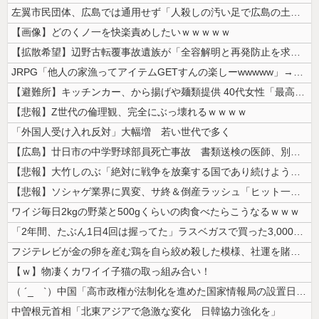
左翼市民団体、広島では通用せず「人殺しの汚い足で広島の土を踏むな！」→...
【画像】どのくノ一を快楽責めしたいｗｗｗｗｗ
【拡散希望】辺野古転覆事故遺族が「全容解明と再発防止を求める会」設立 ...
JRPG「他人の家漁ってアイテムGETすんの楽しーwwwww」→欧米で...
【避難所】キッチンカー、から揚げや麺類提供 40代女性「最高、パン中心...
【悲報】Z世代の倫理観、完全にぶっ壊れるｗｗｗｗ
「外国人受け入れ反対」大幅増 若い世代で多く
【広島】廿日市の中学野球部員死亡事故 書類送検の医師、別人のCT画像で...
【悲報】大竹しのぶ「絶対に戦争を放棄する国であり続けよう」 平和への...
【悲報】ソシャゲ業界に異変、サ終＆倒産ラッシュ「ヒット一本で一攫千金」...
ワイジ毎日2kgの野菜と500gくらいの肉食べたらこうなるｗｗｗ
「2年間、たぶん1日4回は握ってた」ラスベガスで買った3,000円のキ...
フジテレビが金の卵を産む鶏を自ら絞め殺した模様、社運を賭けたドル箱コン...
【ｗ】物凄くカワイイ子猫の取っ組み合い！
（ ´_ゝ`）中国「高市政権が法制化を進めた国家情報局の設置日が7月3...
中曽根元首相「北東アジアで急激な変化 日韓協力強化を」