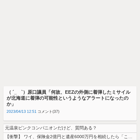
（ ´_ゝ`）原口議員「何故、EEZの外側に着弾したミサイル
が北海道に着弾の可能性というようなアラートになったの
か」
2023/04/13 12:51
コメント(37)
元温泉ピンクコンパニオンだけど、質問ある？
【衝撃】 ワイ、保険金2億円と遺産6000万円を相続したら「こう」なっ...