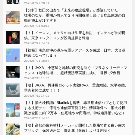
2026/07/27 20:01
【分析】秋田の山奥で「未来の建設現場」が爆誕していた！
猛暑のなか、重機が無人で２４時間稼働し続ける鹿島建設の自
動化施工が凄すぎる
2026/07/24 03:11
【！】イーロン、メモリの自社生産を検討、インテルが技術提
供、東京エレクトロンが設備提供と報道
2026/07/22 14:59
【祝報】南鳥島沖の泥から重レアアースを確認 日本、大資源
国家になってしまう
2026/07/21 16:58
【！】JAXA、小惑星と地球の衝突を防ぐ「プラネタリーディフ
ェンス（地球防衛）」超精密誘導実証に成功 世界で2例目
2026/07/11 15:37
【凄】JAXA、再使用ロケット実験RV-X 垂直離陸、水平移動、
垂直着陸に成功！！！
2026/07/11 14:01
【！】消火栓標識にStarlinkを搭載、非常用通信ハブとして使用
する技術デモ 停電や通信障害発生時に情報確保へ 消火栓標
識は全国に約12万本（住宅地やや商店街、幹線道路沿いなど）
2026/07/03 14:36
【凄】高知の歯科材料メーカーが開発した樹脂で作る白い歯の
ブリッジ 保険適用に 貴金属（銀歯）より３割安く