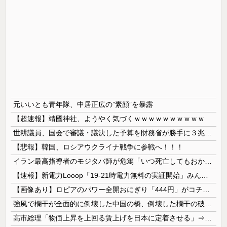
元いいとも青年隊、中居正広の”素顔”を暴露
【超速報】靖國神社、ようやく気づくｗｗｗｗｗｗｗｗｗｗ
世耕議員、国会で審議・議決した予算を財務省が勝手に３兆円動かしていると指摘・問題視
【悲報】韓国、ロシアウクライナ戦争に参戦へ！！！
イラン最高指導者のモジタバ師が危篤「いつ死亡してもおかしくない」…イラン大統領「意思疎通はかなり難しい」！
【速報】新電力Looop「19-21時電力無料の実証開始」みんなこれにするじゃん、電力会社の勢力図が変わるか
【画像あり】ロピアのパワー全開おにぎり「444円」がコチラｗｗｗｗｗ
強風で欄干が全面的に倒壊した中国の橋、倒壊した欄干の破片を調べると凄まじい事実が発覚して……
高市総理「物価上昇を上回る賃上げを日本に定着させる」⇒ 国家公務員月給3.51％増へ