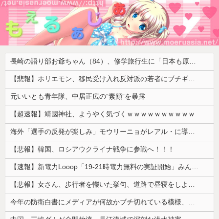
長崎の語り部お爺ちゃん（84）、修学旅行生に「日本も原爆を持たないと負ける」と言われびっくり！ 被団協代表（85）も中学生に「核を持たないで日本を守れますか」と問われ危機感
【悲報】ホリエモン、移民受け入れ反対派の若者にブチギレ「差別するなんて最低だ！」 → スタジオ誰も反論できず沈黙 ………
元いいとも青年隊、中居正広の”素顔”を暴露
【超速報】靖國神社、ようやく気づくｗｗｗｗｗｗｗｗｗｗ
海外「選手の反発が楽しみ」モウリーニョがレアル・に導入した新ルール（海外の反応）
【悲報】韓国、ロシアウクライナ戦争に参戦へ！！！
【速報】新電力Looop「19-21時電力無料の実証開始」みんなこれにするじゃん、電力会社の勢力図が変わるか
【悲報】女さん、歩行者を轢いた挙句、道路で昼寝をしようとしてしまう
今年の防衛白書にメディアが何故かブチ切れている模様、躍起になって批判するも逆に有権者からは……