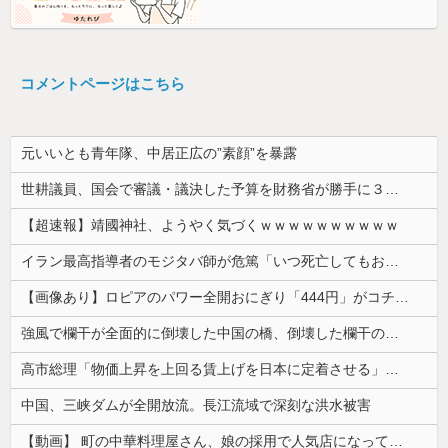
コメントページはこちら
元いいとも青年隊、中居正広の”素顔”を暴露
世耕議員、国会で審議・議決した予算を財務省が勝手に３兆円動かしていると指摘・問題視
【超速報】靖國神社、ようやく気づくｗｗｗｗｗｗｗｗｗｗ
イラン最高指導者のモジタバ師が危篤「いつ死亡してもおかしくない」…イラン大統領「意思疎通はかなり難しい」！
【画像あり】ロピアのパワー全開おにぎり「444円」がコチラｗｗｗｗｗ
強風で欄干が全面的に倒壊した中国の橋、倒壊した欄干の破片を調べると凄まじい事実が発覚して……
高市総理「物価上昇を上回る賃上げを日本に定着させる」⇒ 国家公務員月給3.51％増へ
中国、三峡ダムが全開放流。長江流域で深刻な洪水被害
【動画】 町の中華料理屋さん、娘の採用で人気店になってしまう