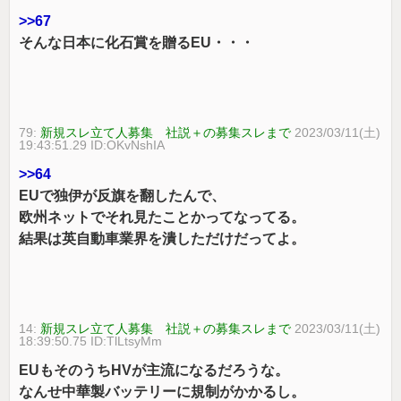
>>67
そんな日本に化石賞を贈るEU・・・
79:
新規スレ立て人募集 社説＋の募集スレまで
2023/03/11(土)
19:43:51.29 ID:OKvNshIA
>>64
EUで独伊が反旗を翻したんで、
欧州ネットでそれ見たことかってなってる。
結果は英自動車業界を潰しただけだってよ。
14:
新規スレ立て人募集 社説＋の募集スレまで
2023/03/11(土)
18:39:50.75 ID:TlLtsyMm
EUもそのうちHVが主流になるだろうな。
なんせ中華製バッテリーに規制がかかるし。