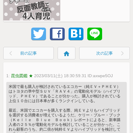
home
前の記事
次の記事
1:
昆虫図鑑 ★
2023/03/11(土) 18:30:59.31 ID:axwpe5OJ
米国で最も購入が検討されているエコカー（純ＥＶ＋ＰＨＥＶ）
はトヨタの準中型ＳＵＶ「ＲＡＶ４」の電動化モデル（ハイブリ
ッド、ＰＨＥＶ）であることが分かった。購入が検討されている
上位１０台には日本車が多くランクインしている。
最近、米国でエコカーを購入する際、純ＥＶよりもハイブリッド
を選択する消費者が増えているようだ。ケリー・ブルー・ブック
（Ｋｅｌｌｅ Ｂｌｕｅ Ｂｏｏｋ）レポートによると、新車購
入者の２５％が電動化モデルを検討していることが分かった。こ
れら顧客のうち、約二倍が純粋ＥＶよりハイブリッドを検討して