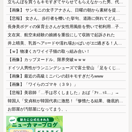
立ちんぼを買うもキモすぎてヤらせてもらえなかった男、代わりの足コキでまさかの大量身寸米青ｗｗｗ
【画像】 サンモニの女子アナさん、日曜の朝から素材を提供してしまう
【悲報】 女さん、歩行者を轢いた挙句、道路に倒れてどえらいことになってしまうw w w w w w w
長身美ボディの保育士さんが女性用風俗を勢いで初利用…子供に絶対見せられないメスの顔でイキまくり。
文在寅、航空未経験の娘婿を重役にして収賄で起訴された
井上晴美、乳首ヘア○ードや濡れ場お○ぱいがエ□過ぎる！人生最後のラスト写真集、最高！！
【ｗ】物凄くカワイイ子猫の取っ組み合い！
【画像】カップヌードル、限界突破ｗｗｗ
ドイツ人男性がランニングシューズで富士登山 「足をくじいて動けない」
【画像】最近の高級ミニバンの顔キモすぎだろwww
【画像】「ワイらのゴマキ（３９）」
【悲報】美容師「…手は尽くしました」おば「ｱｯ…ｯｽ…」→
韓国人「安貞桓が韓国代表に激怒！『惨憺たる結果、徹底的な刷新が必要だ』と監督や協会を痛烈批判」
お部屋が汚部屋になってまう、、