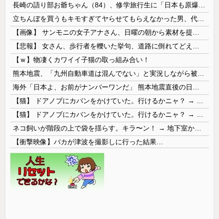
長崎の語り部お爺ちゃん（84）、修学旅行生に「日本も原爆を持たないと負ける」と言われびっくり！ 被団協代表（85）も中学生に「核を持たないで日本を守れますか」と問われ危機感
立ちんぼを買うもキモすぎてヤらせてもらえなかった男、代わりの足コキでまさかの大量身寸米青ｗｗｗ
【画像】 サンモニの女子アナさん、日曜の朝から素材を提供してしまう
【悲報】 女さん、歩行者を轢いた挙句、道路に倒れてどえらいことになってしまうw w w w w w w
【ｗ】物凄くカワイイ子猫の取っ組み合い！
熊本地震、「九州自動車道は混んでない」と実況しながら被災地へ向かう有名アナなどに批判殺到 全国紙記者「最新の状況をいち早く伝えることは報道機関としての責務」「情報を取り上げることには大きな意義がある」
海外「日本よ、お前がナンバーワンだ」 熊本地震直後の日本の対応のスピードに世界が衝撃
【猫】 ドアノブにカバンをかけていた。行けるかニャ？ → 猫はこうなります…
【猫】 ドアノブにカバンをかけていた。行けるかニャ？ → 猫はこうなります…
ネコ飼いが階段の上で袋を揺らす。キラ〜ン！ → 地下室からヤツが現れる…
【衝撃映像】バカが津波を撮影しに行った結果…