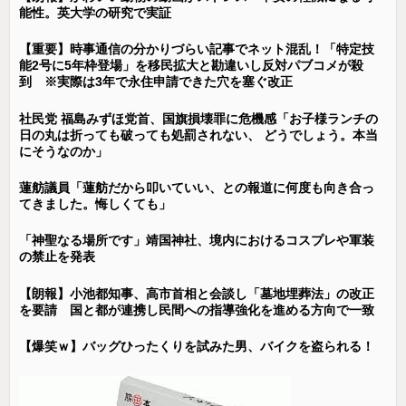
能性。英大学の研究で実証
【重要】時事通信の分かりづらい記事でネット混乱！「特定技
能2号に5年枠登場」を移民拡大と勘違いし反対パブコメが殺
到 ※実際は3年で永住申請できた穴を塞ぐ改正
社民党 福島みずほ党首、国旗損壊罪に危機感「お子様ランチの
日の丸は折っても破っても処罰されない、 どうでしょう。本当
にそうなのか」
蓮舫議員「蓮舫だから叩いていい、との報道に何度も向き合っ
てきました。悔しくても」
「神聖なる場所です」靖国神社、境内におけるコスプレや軍装
の禁止を発表
【朗報】小池都知事、高市首相と会談し「墓地埋葬法」の改正
を要請 国と都が連携し民間への指導強化を進める方向で一致
【爆笑ｗ】バッグひったくりを試みた男、バイクを盗られる！