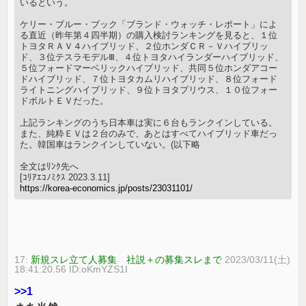
いるという。
ケリー・ブルー・ブック「ブランド・ウォッチ・レポート」によ
る直近（昨年第４四半期）の購入検討ランキングを見ると、１位
トヨタＲＡＶ４ハイブリッド、２位ホンダＣＲ－Ｖハイブリッ
ド、３位テスラモデルⅢ、４位トヨタハイランダーハイブリッド、
５位フォードマーベリックハイブリッド、共同５位ホンダアコー
ドハイブリッド、７位トヨタカムリハイブリッド、８位フォード
ライトニングハイブリッド、９位トヨタプリウス、１０位フォー
ドボルトＥＶだった。
上記ランキングのうち日本車は実に６台もランクインしている。
また、純粋ＥＶは２台のみで、あとはすべてハイブリッド車だっ
た。韓国車はランクインしていない。(以下略
全文はﾘﾝｸ先へ
[ｺﾘｱｴｺﾉﾐｸｽ 2023.3.11]
https://korea-economics.jp/posts/23031101/
17:
新規スレ立て人募集 社説＋の募集スレまで
2023/03/11(土)
18:41:20.56 ID:oKmYZS1I
>>1