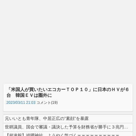
「米国人が買いたいエコカーＴＯＰ１０」に日本のＨＶが６
台 韓国ＥＶは圏外に
2023/03/11 21:03
コメント(19)
元いいとも青年隊、中居正広の”素顔”を暴露
世耕議員、国会で審議・議決した予算を財務省が勝手に３兆円動かしていると...
【超速報】靖國神社、ようやく気づくｗｗｗｗｗｗｗｗｗｗ