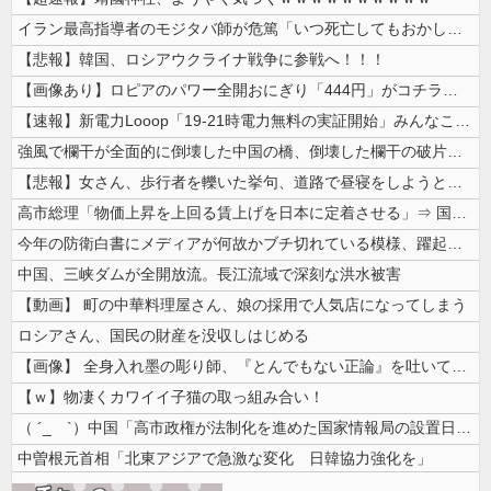
イラン最高指導者のモジタバ師が危篤「いつ死亡してもおかしくない」…イラ...
【悲報】韓国、ロシアウクライナ戦争に参戦へ！！！
【画像あり】ロピアのパワー全開おにぎり「444円」がコチラｗｗｗｗｗ
【速報】新電力Looop「19-21時電力無料の実証開始」みんなこれに...
強風で欄干が全面的に倒壊した中国の橋、倒壊した欄干の破片を調べると凄ま...
【悲報】女さん、歩行者を轢いた挙句、道路で昼寝をしようとしてしまう
高市総理「物価上昇を上回る賃上げを日本に定着させる」⇒ 国家公務員月...
今年の防衛白書にメディアが何故かブチ切れている模様、躍起になって批判す...
中国、三峡ダムが全開放流。長江流域で深刻な洪水被害
【動画】 町の中華料理屋さん、娘の採用で人気店になってしまう
ロシアさん、国民の財産を没収しはじめる
【画像】 全身入れ墨の彫り師、『とんでもない正論』を吐いて30万再生さ...
【ｗ】物凄くカワイイ子猫の取っ組み合い！
（ ´_ゝ`）中国「高市政権が法制化を進めた国家情報局の設置日が7月3...
中曽根元首相「北東アジアで急激な変化 日韓協力強化を」