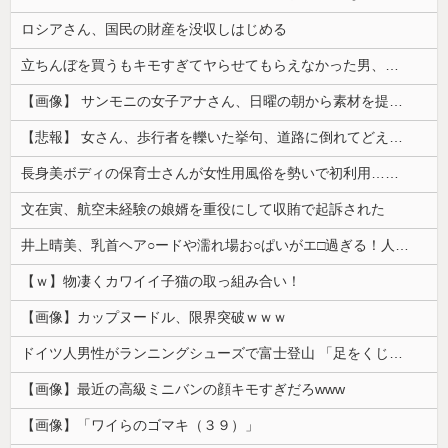
ロシアさん、国民の財産を没収しはじめる
立ちんぼを買うもキモすぎてヤらせてもらえなかった男、代わりの足コキでまさかの大量身寸米青ｗｗｗ
【画像】 サンモニの女子アナさん、日曜の朝から素材を提供してしまう
【悲報】 女さん、歩行者を轢いた挙句、道路に倒れてどえらいことになってしまうw w w w w w w
長身美ボディの保育士さんが女性用風俗を勢いで初利用…子供に絶対見せられないメスの顔でイキまくり。
文在寅、航空未経験の娘婿を重役にして収賄で起訴された
井上晴美、乳首ヘア○ードや濡れ場お○ぱいがエ□過ぎる！人生最後のラスト写真集、最高！！
【ｗ】物凄くカワイイ子猫の取っ組み合い！
【画像】カップヌードル、限界突破ｗｗｗ
ドイツ人男性がランニングシューズで富士登山 「足をくじいて動けない」
【画像】最近の高級ミニバンの顔キモすぎだろwww
【画像】「ワイらのゴマキ（３９）」