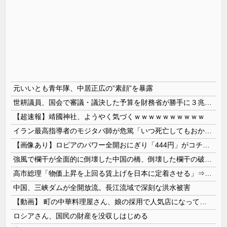
元いいとも青年隊、中居正広の”素顔”を暴露
世耕議員、国会で審議・議決した予算を財務省が勝手に３兆円動かしていると指摘・問題視
【超速報】靖國神社、ようやく気づくｗｗｗｗｗｗｗｗｗｗ
イラン最高指導者のモジタバ師が危篤「いつ死亡してもおかしくない」…イラン大統領「意思疎通はかなり難しい」！
【画像あり】ロピアのパワー全開おにぎり「444円」がコチラｗｗｗｗｗ
強風で欄干が全面的に倒壊した中国の橋、倒壊した欄干の破片を調べると凄まじい事実が発覚して……
高市総理「物価上昇を上回る賃上げを日本に定着させる」⇒ 国家公務員月給3.51％増へ
中国、三峡ダムが全開放流。長江流域で深刻な洪水被害
【動画】 町の中華料理屋さん、娘の採用で人気店になってしまう
ロシアさん、国民の財産を没収しはじめる