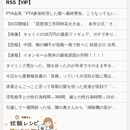
RSS【VIP】
PTA会長「PTA参加拒否した親へ最終警告。こうなってもいい？」
【8/22開催】 「琵琶湖三市同時花火大会」、各市公式「そんな花火大会は存在しない」→ 高価チケットを購入した人達がSNS阿鼻叫喚
【画像】 キャミイの18万円の最新フィギュア、ガチで作り込みがエグすぎる
【悲報】 中国、橋の欄干が強風一発で粉々に 鉄筋ゼロ 当局「接着剤でくっつけただけ」「正常で、品質問題はない」
【速報】 イオンモール熊本の爆発原因が判明！！！！
タイミング悪かった。猫を拾ったのが年末でそのまま年を越すことになった
今日から業務報告書の「庶務」っていう大項目が急に廃止されたんだけど意味不明すぎる
床屋さんごっこと言って母親の髪を切った友達が笑顔で「はい、次〇〇の番！」とハサミを差し出してきた。
浮気相手との性行為時間→3時間、嫁との性行為時間→15分wwwwwwwww
引越して一週間経った頃、隣の奥さんから「掃除機の音がうるさい」と苦情があった。静かに暮らしていたはずなのに、原因を探るとまさかの事実が…