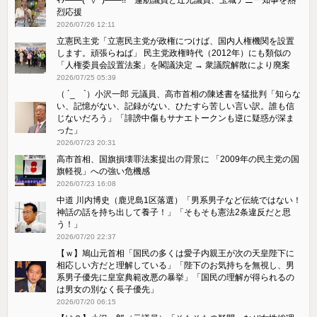
烈応援
2026/07/26 12:11
立憲民主党「立憲民主党が政権につけば、国内人権機関を設置
します。頑張らねば」 民主党政権時代（2012年）にも類似の
「人権委員会設置法案」を閣議決定 → 衆議院解散により廃案
2026/07/25 05:39
（ ´_ゝ`）小沢一郎 元議員、高市首相の陳述書を猛批判「知らな
い、記憶がない、記録がない、ひたすら苦しい言い訳。誰も信
じないだろう」「誹謗中傷もサナエトークンも逆に疑惑が深ま
った」
2026/07/23 20:31
高市首相、国旗損壊罪法案提出の背景に 「2009年の民主党の国
旗軽視」への強い危機感
2026/07/23 16:08
中道 川内博史（鹿児島1区落選）「男系男子など伝統ではない！
神話の話を持ち出して養子！」「そもそも憲法2条違反だと思
う！」
2026/07/20 22:37
【ｗ】鳩山元首相「国民の多くは愛子内親王が次の天皇陛下に
相応しい方だと理解している」「陛下のお気持ちを無視し、男
系男子優先に皇室典範改悪の暴挙」「国民の理解が得られるの
は男女の別なく長子優先」
2026/07/20 06:15