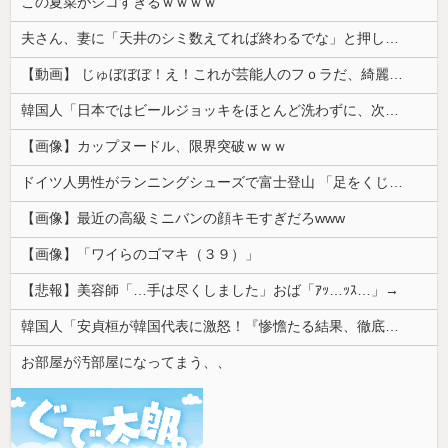
この夏菜がシコすぎるｗｗｗｗ
夫さん、妻に「天井のシミ数えてれば終わるでな」と押し倒されて性行為 → 凄いことになるｗｗｗｗｗ
【動画】 じゅぼぼぼ！え！これが芸能人のフｏラだ、綺麗な顔とお口でこんなことしているだ 笑
韓国人「日本ではビールジョッキをほとんど洗わずに、次の客に出すんだ！ これが証拠の映像だ!!」……あー、なるほどですねー。韓国には「アレ」がないんだ？
【画像】カップヌードル、限界突破ｗｗｗ
ドイツ人男性がランニングシューズで富士登山 「足をくじいて動けない」
【画像】最近の高級ミニバンの顔キモすぎだろwww
【画像】「ワイらのゴマキ（３９）」
【悲報】美容師「…手は尽くしました」おば「ｱｯ…ｯｽ…」→
韓国人「安貞桓が韓国代表に激怒！『惨憺たる結果、徹底的な刷新が必要だ』と監督や協会を痛烈批判」
お部屋が汚部屋になってまう、、