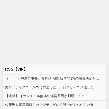
RSS【VIP】
（ ´_ゝ`）中道幹事長、食料品消費税2年間1%の閣議決定を批判 → 記者「中道改革連合は食料品消費税ゼロを公約に掲げていたが？」→ 階猛氏「
海外「ディズニーがゴミのようだ！」日本がアニメ化した米人気SF作品に絶賛の声が殺到中
【速報】 イオンモール熊本の爆発原因が判明！！！！
佐藤氏を事情聴取したフジテレビの弁護士がやらかした疑惑が浮上、「これが事実なら全部が怪しすぎるぞ」と前科に衝撃を受ける人が続出