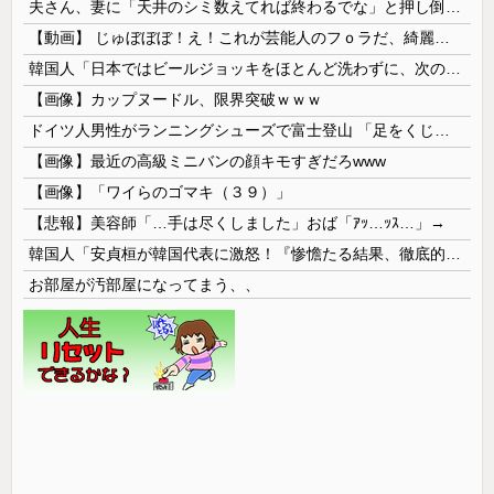
夫さん、妻に「天井のシミ数えてれば終わるでな」と押し倒されて性行為 → 凄いことになるｗｗｗｗｗ
【動画】 じゅぼぼぼ！え！これが芸能人のフｏラだ、綺麗な顔とお口でこんなことしているだ 笑
韓国人「日本ではビールジョッキをほとんど洗わずに、次の客に出すんだ！ これが証拠の映像だ!!」……あー、なるほどですねー。韓国には「アレ」がないんだ？
【画像】カップヌードル、限界突破ｗｗｗ
ドイツ人男性がランニングシューズで富士登山 「足をくじいて動けない」
【画像】最近の高級ミニバンの顔キモすぎだろwww
【画像】「ワイらのゴマキ（３９）」
【悲報】美容師「…手は尽くしました」おば「ｱｯ…ｯｽ…」→
韓国人「安貞桓が韓国代表に激怒！『惨憺たる結果、徹底的な刷新が必要だ』と監督や協会を痛烈批判」
お部屋が汚部屋になってまう、、