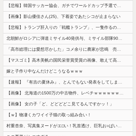
【悲報】韓国サッカー協会、ガチでワールドカップ予選での審判への性接待がバレ大炎上大騒ぎにｗｗｗｗｗｗｗｗ
【画像】影山優佳さん(25)、下着姿であたシコが止まらない
【悲報】トランプ肝入りの「戦艦トランプ」、一隻作るのに4兆円かかる模様wwwwwww
北朝鮮がロシアに弾道ミサイル40発供与、ミサイル部隊90人派遣開始…さらに80発見通し！
「高市総理には愛想尽かした」コメ余りに農家が悲鳴 売値は生産原価の半分以下に…肥料代や燃料代は高騰「今年でやめる」農家も
【マスゴミ】高木美帆の国民栄誉賞受賞の画像、敢えて高市首相が写らないよう切り取られる
嫁と子作り中なんだけどこうなるｗｗｗ
【速報】 『有吉の夏休み』、とんでもない発表をしてしまう！！！！！
【画像】 北海道の1500万の中古物件、レベチｗｗｗｗｗｗｗｗｗｗｗｗｗｗｗｗｗｗｗｗ
【画像】 女の子「ど、どどどどこ見てるんですかッ！」
【ｗ】物凄くカワイイ子猫の取っ組み合い！
村重杏奈、写真集ヌードがエ□い！乳首透け、巨乳お○ぱいが最高過ぎる！