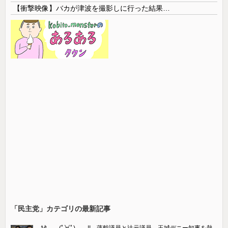
【衝撃映像】バカが津波を撮影しに行った結果…
「民主党」カテゴリの最新記事
ｷﾀ――(ﾟ∀ﾟ)――!! 蓮舫議員と辻元議員、玉城デニー知事を熱