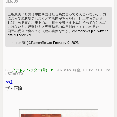
UMeU0
三船恵美「野党は中国を喜ばせる為に言ってるんじゃないか。力
によって現状変更しようとする国があった時、抑止する力が無け
れば止める事が出来るのか。相手を説得する為に持ってなければ
いけない力。反撃能力と専守防衛の位置付けってものが果たして
国民の税金で食べてる人達の言葉なのか」
#primenews
pic.twitter.c
om/IfuL5bdKxd
— ちぢれ麺 (@RamenReiwa)
February 9, 2023
63:
クテドノバクター(茸) [US]
2023/02/10(金) 10:05:13.01 ID:o
qSZkdYT0
>>2
ザ・正論