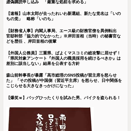
虚偽購読申し込み 「厳重な処罰を求める」
【速報】山本太郎が去ったれいわ新選組、新たな党名は「いの
ちの党」 略称「いのち」
【財務省人事】内閣人事局、エース級の財務官僚を異例転出
官邸幹部「協力的でなかった」※岸田首相（当時）の秘書官な
どを歴任 、岸田首相の後輩
【外国人公務員】三重県、ぱよくマスコミの総攻撃に屈せず！
「県民対象アンケート『外国人の職員採用を続けるべきか』は
差別に該当しない」結果を公表する方針
森山前幹事長が暴露「高市総理のSNS投稿が習主席を怒らせ
た」 「その投稿が中国側（習近平主席）を怒らせ、日中関係を
こじらせる大きなきっかけになった」
【爆笑ｗ】バッグひったくりを試みた男、バイクを盗られる！