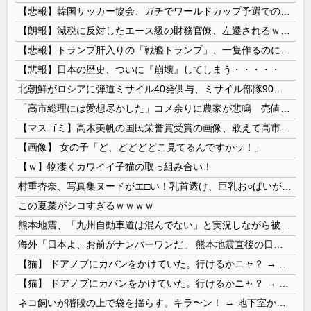
【悲報】韓国サッカー協会、ガチでワールドカップ予選での審判への性接待がバレ大炎上大騒ぎにｗｗｗｗｗｗｗｗ
【朗報】減税に反対したエース級の財務官僚、左遷されるｗｗｗｗｗｗ
【悲報】トランプ肝入りの「戦艦トランプ」、一隻作るのに4兆円かかる模様wwwwwww
【悲報】日本の歴史、ついに『崩壊』してしまう・・・・・
北朝鮮がロシアに弾道ミサイル40発供与、ミサイル部隊90人派遣開始…さらに80発見通し！
「高市総理には愛想尽かした」コメ余りに農家が悲鳴 売値は生産原価の半分以下に…肥料代や燃料代は高騰「今年でやめる」農家も
【マスゴミ】高木美帆の国民栄誉賞受賞の画像、敢えて高市首相が写らないよう切り取られる
【画像】 女の子「ど、どどどどこ見てるんですかッ！」
【ｗ】物凄くカワイイ子猫の取っ組み合い！
村重杏奈、写真集ヌードがエ□い！乳首透け、巨乳お○ぱいが最高過ぎる！
この夏菜がシコすぎるｗｗｗｗ
熊本地震、「九州自動車道は混んでない」と実況しながら被災地へ向かう有名アナなどに批判殺到 全国紙記者「最新の状況をいち早く伝えることは報道機関としての責務」「情報を取り上げることには大きな意義がある」
海外「日本よ、お前がナンバーワンだ」 熊本地震直後の日本の対応のスピードに世界が衝撃
【猫】 ドアノブにカバンをかけていた。行けるかニャ？ → 猫はこうなります…
【猫】 ドアノブにカバンをかけていた。行けるかニャ？ → 猫はこうなります…
ネコ飼いが階段の上で袋を揺らす。キラ〜ン！ → 地下室からヤツが現れる…