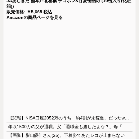
JAあしきた 熊本芦北柑橘 デコポン&甘夏缶詰め (10缶入り(化粧
箱))
販売価格: ￥5,665 税込
Amazonの商品ページを見る
【悲報】NISA口座2052万のうち「約4割が未稼働」だったwwwwww
年収1500万の父が退職。父「退職金も渡したよな？」母「貯金なんてないよー」父「全部なくなったの！？」→予想外の返事に家族騒然となり…
【画像】影山優佳さん(25)、下着姿であたシコが止まらない