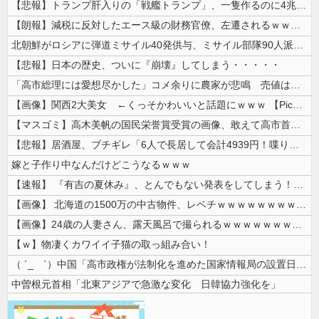
【悲報】トランプ肝入りの「戦艦トランプ」、一隻作るのに4兆円かかる模様...
【朗報】減税に反対したエース級の財務官僚、左遷されるｗｗｗｗｗｗ
北朝鮮がロシアに弾道ミサイル40発供与、ミサイル部隊90人派遣開始…さ...
【悲報】日本の歴史、ついに『崩壊』してしまう・・・・・
「高市総理には愛想尽かした」コメ余りに農家が悲鳴 売値は生産原価の半分...
【画像】関西2大美女 ←くっそかわいいと話題にｗｗｗ 【Pickup0...
【マスゴミ】高木美帆の国民栄誉賞受賞の画像、敢えて高市首相が写らないよ...
【悲報】居酒屋、ブチギレ「6人で長居して会計4939円！喋りたいだけな...
嫁と子作り中なんだけどこうなるｗｗｗ
【速報】 『有吉の夏休み』、とんでもない発表をしてしまう！！！！！
【画像】 北海道の1500万の中古物件、レベチｗｗｗｗｗｗｗｗｗｗｗｗ...
【画像】24歳の人妻さん、露天風呂で撮られるｗｗｗｗｗｗｗｗｗｗｗｗ...
【ｗ】物凄くカワイイ子猫の取っ組み合い！
（ ´_ゝ`）中国「高市政権が法制化を進めた国家情報局の設置日が7月3...
中曽根元首相「北東アジアで急激な変化 日韓協力強化を」