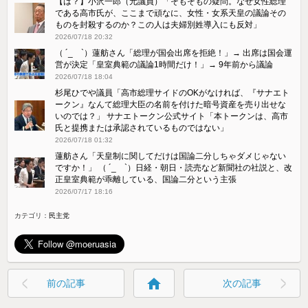
【は？】小沢一郎（元議員）「そもそもの疑問。なぜ女性総理
である高市氏が、ここまで頑なに、女性・女系天皇の議論その
ものを封殺するのか？この人は夫婦別姓導入にも反対」
2026/07/18 20:32
（ ´_ゝ`）蓮舫さん「総理が国会出席を拒絶！」→ 出席は国会運
営が決定「皇室典範の議論1時間だけ！」→ 9年前から議論
2026/07/18 18:04
杉尾ひでや議員「高市総理サイドのOKがなければ、『サナエト
ークン』なんて総理大臣の名前を付けた暗号資産を売り出せな
いのでは？」 サナエトークン公式サイト「本トークンは、高市
氏と提携または承認されているものではない」
2026/07/18 01:32
蓮舫さん「天皇制に関してだけは国論二分しちゃダメじゃない
ですか！」 （ ´_ゝ`）日経・朝日・読売など新聞社の社説と、改
正皇室典範が乖離している、国論二分という主張
2026/07/17 18:16
カテゴリ：
民主党
home
前の記事
次の記事