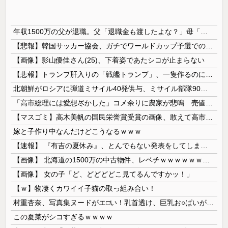
年収1500万の父が退職。父「退職金も渡したよな？」母「貯金なんてないよー」父「全部なくなったの！？」→予想外の返事に家族騒然となり…
【悲報】韓国サッカー協会、ガチでワールドカップ予選での審判への性接待がバレ大炎上大騒ぎにｗｗｗｗｗｗｗｗ
【画像】影山優佳さん(25)、下着姿であたシコが止まらない
【悲報】トランプ肝入りの「戦艦トランプ」、一隻作るのに4兆円かかる模様wwwwwww
北朝鮮がロシアに弾道ミサイル40発供与、ミサイル部隊90人派遣開始…さらに80発見通し！
「高市総理には愛想尽かした」コメ余りに農家が悲鳴 売値は生産原価の半分以下に…肥料代や燃料代は高騰「今年でやめる」農家も
【マスゴミ】高木美帆の国民栄誉賞受賞の画像、敢えて高市首相が写らないよう切り取られる
嫁と子作り中なんだけどこうなるｗｗｗ
【速報】 『有吉の夏休み』、とんでもない発表をしてしまう！！！！！
【画像】 北海道の1500万の中古物件、レベチｗｗｗｗｗｗｗｗｗｗｗｗｗｗｗｗｗｗｗｗ
【画像】 女の子「ど、どどどどこ見てるんですかッ！」
【ｗ】物凄くカワイイ子猫の取っ組み合い！
村重杏奈、写真集ヌードがエ□い！乳首透け、巨乳お○ぱいが最高過ぎる！
この夏菜がシコすぎるｗｗｗｗ