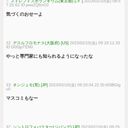
7:
ストレプトスポランギウム(東京都) [ﾆﾀﾞ]
2023/02/10(金) 08:5
7:25.62 ID:pwsZQ6nC0
気づくのおせーよ
32:
デスルフロモナス(大阪府) [US]
2023/02/10(金) 09:19:12.33
ID:G0DjpTEN0
やっと専門家にも知られるようになったな
33:
ネンジュモ(茸) [JP]
2023/02/10(金) 09:20:04.22 ID:t0SBGIg
u0
マスコミもなー
37:
シントロフォバクター(ジパング) [JP]
2023/02/10(金) 09:25: