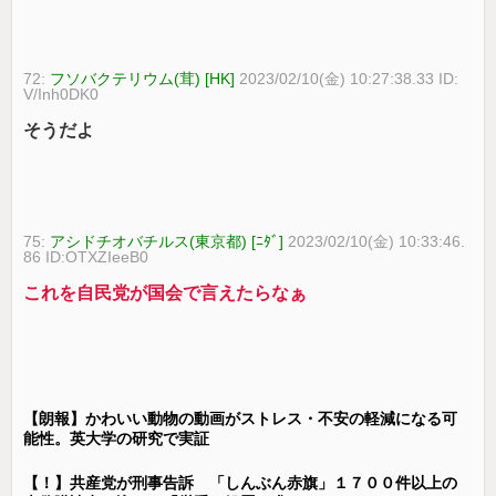
72:
フソバクテリウム(茸) [HK]
2023/02/10(金) 10:27:38.33 ID:
V/Inh0DK0
そうだよ
75:
アシドチオバチルス(東京都) [ﾆﾀﾞ]
2023/02/10(金) 10:33:46.
86 ID:OTXZIeeB0
これを自民党が国会で言えたらなぁ
【朗報】かわいい動物の動画がストレス・不安の軽減になる可
能性。英大学の研究で実証
【！】共産党が刑事告訴 「しんぶん赤旗」１７００件以上の