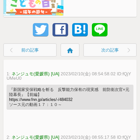
home
前の記事
次の記事
1:
ネンジュモ(愛媛県) [UA]
2023/02/10(金) 08:54:58.02 ID:fQjY
UMeU0
『新国家安保戦略を斬る 反撃能力保有の現実感 前防衛次官×元
陸幕長』【前編】
https://www.fnn.jp/articles/-/484032
ソース元の動画１７：１０～
2:
ネンジュモ(愛媛県) [UA]
2023/02/10(金) 08:55:17.58 ID:fQjY