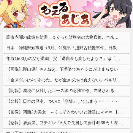
高市内閣の政策を妨害しまくった財務省の大物官僚、本来ならエース級の人材が就くはずのないポストに送られ……
日本「沖縄県知事選（9月」沖縄県「辺野古転覆事件」日教組「同志社批判！（社民系」日本「日教組と全教は対立状態（内ｹﾞﾊﾞ」特別調査委員会「同志社に猛省促す」→
年収1500万の父が退職。父「退職金も渡したよな？」母「貯金なんてないよー」父「全部なくなったの！？」→予想外の返事に家族騒然となり…
【画像】影山優佳さん(25)、下着姿であたシコが止まらない
「金メダルは4つあった。だが金メダルは食えない」ベルリン五輪4冠の彼が帰国後に立っていた場所
【朗報】減税に反対したエース級の財務官僚、左遷されるｗｗｗｗｗｗ
【悲報】日本の歴史、ついに『崩壊』してしまう・・・・・
【画像】関西2大美女 ←くっそかわいいと話題にｗｗｗ 【Pickup06072011】
【悲報】居酒屋、ブチギレ「6人で長居して会計4939円！喋りたいだけなら公園に行ってくれ！！」