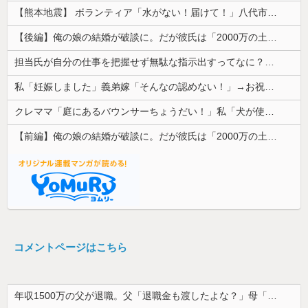
【熊本地震】 ボランティア「水がない！届けて！」八代市市長「自分で取りに行って」
【後編】俺の娘の結婚が破談に。だが彼氏は「2000万の土地」を購入。こじれた二人は想像以上の修羅場に
担当氏が自分の仕事を把握せず無駄な指示出すってなに？非常識
私「妊娠しました」義弟嫁「そんなの認めない！」→お祝いムードのはずが階段でまさかの出来事が起きて…
クレママ「庭にあるバウンサーちょうだい！」私「犬が使ってるから無理です」→断った数日後、庭からまさかの物音が…
【前編】俺の娘の結婚が破談に。だが彼氏は「2000万の土地」を購入。こじれた二人は想像以上の修羅場に
コメントページはこちら
年収1500万の父が退職。父「退職金も渡したよな？」母「貯金なんてないよー」父「全部なくなったの！？」→予想外の返事に家族騒然となり…