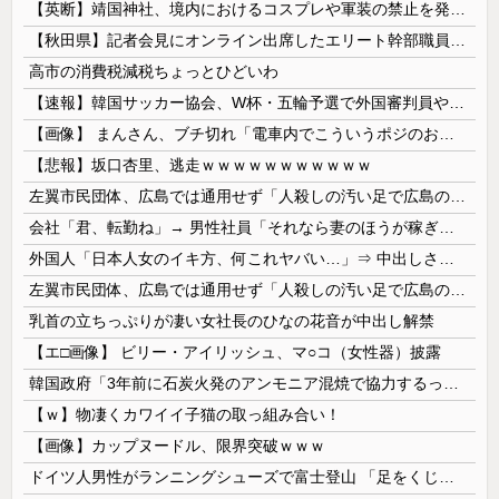
【英断】靖国神社、境内におけるコスプレや軍装の禁止を発表「厳粛で神聖なる場所」
【秋田県】記者会見にオンライン出席したエリート幹部職員、バスローブ姿でタバコを吸いながら説明 県が聞き取りへ
高市の消費税減税ちょっとひどいわ
【速報】韓国サッカー協会、W杯・五輪予選で外国審判員や監督官を性接待！！！！
【画像】 まんさん、ブチ切れ「電車内でこういうポジのおじ、ガチでイラネ」→
【悲報】坂口杏里、逃走ｗｗｗｗｗｗｗｗｗｗｗ
左翼市民団体、広島では通用せず「人殺しの汚い足で広島の土を踏むな！」→広島県民「お前らの方が汚いんじゃ！」「ワシらが広島県民じゃ」
会社「君、転勤ね」→ 男性社員「それなら妻のほうが稼ぎいいんで辞めます」⇒ 結果・・・
外国人「日本人女のイキ方、何これヤバい…」⇒ 中出しされ痙攣する姿が海外で話題に
左翼市民団体、広島では通用せず「人殺しの汚い足で広島の土を踏むな！」→広島県民「お前らの方が汚いんじゃ！」「ワシらが広島県民じゃ」
乳首の立ちっぷりが凄い女社長のひなの花音が中出し解禁
【エ□画像】 ビリー・アイリッシュ、マ○コ（女性器）披露
韓国政府「3年前に石炭火発のアンモニア混焼で協力するっていったけどあれ取りやめな。政権変わったし」……韓国とまともな協力ができない理由、これなんですよね
【ｗ】物凄くカワイイ子猫の取っ組み合い！
【画像】カップヌードル、限界突破ｗｗｗ
ドイツ人男性がランニングシューズで富士登山 「足をくじいて動けない」