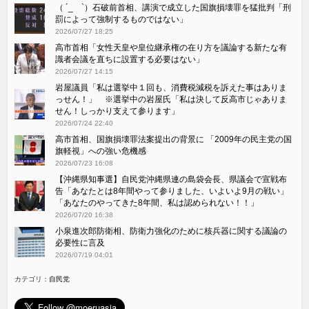
（ ´_ゝ`）石破前首相、講演で成立した国旗損壊罪を猛批判「刑
罰によって強制するものではない」
2026/07/27 18:25
高市首相「女性天皇や皇位継承権の在り方を議論する新たな有
識者会議を直ちに設置する必要はない」
2026/07/27 14:15
岩屋議員「私は選挙中１回も、消費税減税を訴えた事はありま
っせん！」 ※選挙中の岩屋氏「私は決して反高市じゃありま
せん！しっかり支えて参ります」
2026/07/24 22:40
高市首相、国旗損壊罪法案提出の背景に 「2009年の民主党の国
旗軽視」への強い危機感
2026/07/23 16:08
【沖縄県知事選】自民党沖縄県連の島袋会長、県議会で宣戦布
告「あなたとは8年間やって参りました、いよいよ9月の戦い」
「あなたのやってきた8年間、私は認められない！！」
2026/07/20 16:38
小泉進次郎防衛相、防衛力強化のために核兵器に関する議論の
必要性に言及
2026/07/19 04:01
カテゴリ：
自民党