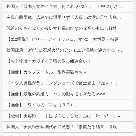
外国人「日本人女のイキ方、何これヤバい…」⇒ 中出しされ痙攣する姿が海外で話題に
左翼市民団体、広島では通用せず「人殺しの汚い足で広島の土を踏むな！」→広島県民「お前らの方が汚いんじゃ！」「ワシらが広島県民じゃ」
乳首の立ちっぷりが凄い女社長のひなの花音が中出し解禁
【エ□画像】 ビリー・アイリッシュ、マ○コ（女性器）披露
韓国政府「3年前に石炭火発のアンモニア混焼で協力するっていったけどあれ取りやめな。政権変わったし」……韓国とまともな協力ができない理由、これなんですよね
【ｗ】物凄くカワイイ子猫の取っ組み合い！
【画像】カップヌードル、限界突破ｗｗｗ
ドイツ人男性がランニングシューズで富士登山 「足をくじいて動けない」
【画像】最近の高級ミニバンの顔キモすぎだろwww
【画像】「ワイらのゴマキ（３９）」
【悲報】美容師「…手は尽くしました」おば「ｱｯ…ｯｽ…」→
韓国人「安貞桓が韓国代表に激怒！『惨憺たる結果、徹底的な刷新が必要だ』と監督や協会を痛烈批判」