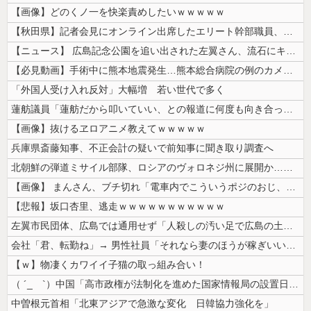
【画像】どのくノ一を快楽責めしたいｗｗｗｗｗ
【秋田県】記者会見にオンライン出席したエリート幹部職員、バスローブ姿で...
【ニュース】 広島記念公園を追い出された左翼さん、流石にキモすぎて炎上
【必見動画】手術中に熊本地震発生…熊本総合病院の例のカメラ映像、ノーカ...
「外国人受け入れ反対」大幅増 若い世代で多く
蓮舫議員「蓮舫だから叩いていい、との報道に何度も向き合ってきました。悔...
【画像】抜けるヱロアニメ教えてｗｗｗｗｗ
兵庫県斎藤知事、不正会計の疑いで前知事に聞き取り調査へ
北朝鮮の弾道ミサイル部隊、ロシアのヴォロネジ州に展開か…北朝鮮は本質的...
【画像】 まんさん、ブチ切れ「電車内でこういうポジのおじ、ガチでイラネ...
【悲報】坂口杏里、逃走ｗｗｗｗｗｗｗｗｗｗｗ
左翼市民団体、広島では通用せず「人殺しの汚い足で広島の土を踏むな！」→...
会社「君、転勤ね」→ 男性社員「それなら妻のほうが稼ぎいいんで辞めます...
【ｗ】物凄くカワイイ子猫の取っ組み合い！
（ ´_ゝ`）中国「高市政権が法制化を進めた国家情報局の設置日が7月3...
中曽根元首相「北東アジアで急激な変化 日韓協力強化を」