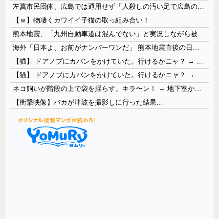
左翼市民団体、広島では通用せず「人殺しの汚い足で広島の土を踏むな！」→広島県民「お前らの方が汚いんじゃ！」「ワシらが広島県民じゃ」
【ｗ】物凄くカワイイ子猫の取っ組み合い！
熊本地震、「九州自動車道は混んでない」と実況しながら被災地へ向かう有名アナなどに批判殺到 全国紙記者「最新の状況をいち早く伝えることは報道機関としての責務」「情報を取り上げることには大きな意義がある」
海外「日本よ、お前がナンバーワンだ」 熊本地震直後の日本の対応のスピードに世界が衝撃
【猫】 ドアノブにカバンをかけていた。行けるかニャ？ → 猫はこうなります…
【猫】 ドアノブにカバンをかけていた。行けるかニャ？ → 猫はこうなります…
ネコ飼いが階段の上で袋を揺らす。キラ〜ン！ → 地下室からヤツが現れる…
【衝撃映像】バカが津波を撮影しに行った結果…