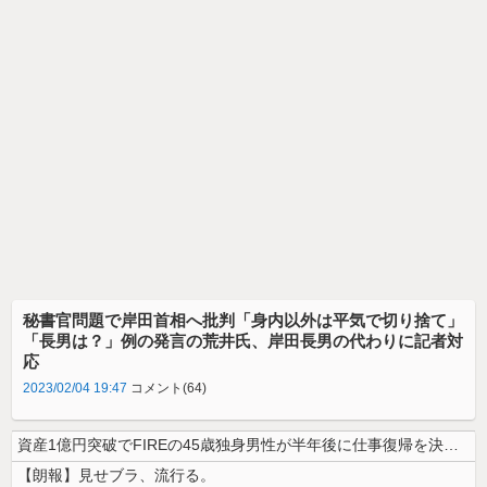
秘書官問題で岸田首相へ批判「身内以外は平気で切り捨て」
「長男は？」例の発言の荒井氏、岸田長男の代わりに記者対
応
2023/02/04 19:47
コメント(64)
資産1億円突破でFIREの45歳独身男性が半年後に仕事復帰を決意した「...
【朗報】見せブラ、流行る。