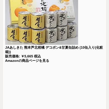
JAあしきた 熊本芦北柑橘 デコポン&甘夏缶詰め (10缶入り(化粧
箱))
販売価格: ￥5,665 税込
Amazonの商品ページを見る