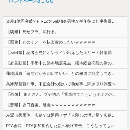
コメントページはこちら
資産1億円突破でFIREの45歳独身男性が半年後に仕事復帰を決意した「1通の通知」
【朗報】見せブラ、流行る。
【画像】どのくノ一を快楽責めしたいｗｗｗｗｗ
【秋田県】記者会見にオンライン出席したエリート幹部職員、バスローブ姿でタバコを吸いながら説明 県が聞き取りへ
【必見動画】手術中に熊本地震発生…熊本総合病院の例のカメラ映像、ノーカットver.が公開される
蓮舫議員「蓮舫だから叩いていい、との報道に何度も向き合ってきました。悔しくても」
兵庫県斎藤知事、不正会計の疑いで前知事に聞き取り調査へ
【画像】 まんさん、ブチ切れ「電車内でこういうポジのおじ、ガチでイラネ」→
【悲報】坂口杏里、逃走ｗｗｗｗｗｗｗｗｗｗｗ
左翼市民団体、広島では通用せず「人殺しの汚い足で広島の土を踏むな！」→広島県民「お前らの方が汚いんじゃ！」「ワシらが広島県民じゃ」
PTA会長「PTA参加拒否した親へ最終警告。こうなってもいい？」