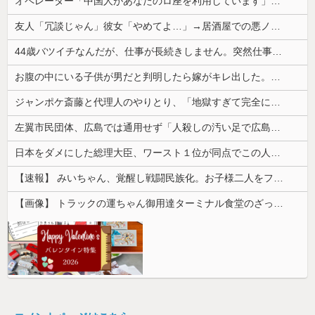
オペレーター「中国人があなたのロ座を利用しています」私「そんなはずない！」→Amazonで買い物をした後、とんでもない事態に…
友人「冗談じゃん」彼女「やめてよ…」→居酒屋での悪ノリが原因で、なぜか俺まで責められることになり…
44歳バツイチなんだが、仕事が長続きしません。突然仕事に行くのが嫌になって...
お腹の中にいる子供が男だと判明したら嫁がキレ出した。嫁はどうしても女が欲しかったらしく...
ジャンポケ斎藤と代理人のやりとり、「地獄すぎて完全にコントになってる……」と衝撃を受ける人が続出中
左翼市民団体、広島では通用せず「人殺しの汚い足で広島の土を踏むな！」→広島県民「お前らの方が汚いんじゃ！」「ワシらが広島県民じゃ」
日本をダメにした総理大臣、ワースト１位が同点でこの人ｗｗｗｗｗｗ
【速報】 みいちゃん、覚醒し戦闘民族化。お子様二人をフルボッコにしてしまう
【画像】 トラックの運ちゃん御用達ターミナル食堂のざっかけないオムライスｗｗｗｗｗｗｗｗｗｗ