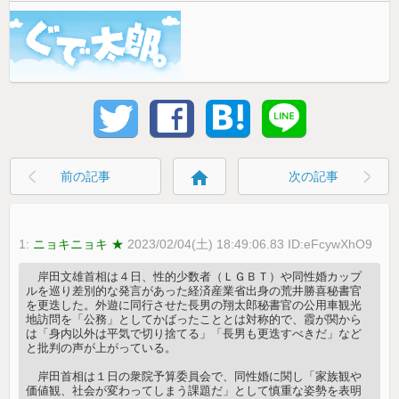
home
前の記事
次の記事
1:
ニョキニョキ ★
2023/02/04(土) 18:49:06.83 ID:eFcywXhO9
岸田文雄首相は４日、性的少数者（ＬＧＢＴ）や同性婚カップ
ルを巡り差別的な発言があった経済産業省出身の荒井勝喜秘書官
を更迭した。外遊に同行させた長男の翔太郎秘書官の公用車観光
地訪問を「公務」としてかばったこととは対称的で、霞が関から
は「身内以外は平気で切り捨てる」「長男も更迭すべきだ」など
と批判の声が上がっている。
岸田首相は１日の衆院予算委員会で、同性婚に関し「家族観や
価値観、社会が変わってしまう課題だ」として慎重な姿勢を表明