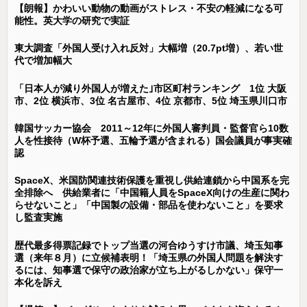
【朗報】かわいい動物の動画がストレス・不安の軽減になる可
能性。英大学の研究で実証
東大調査「外国人受け入れ反対」大幅増（20.7pt増）、若い世
代で増加幅大
「日本人が減り外国人が増えた｣市区町村ランキング 1位 大阪
市、2位 横浜市、3位 名古屋市、4位 京都市、5位 埼玉県川口市
韓国サッカー協会 2011～12年に外国人審判員・監督官ら10数
人を性接待（W杯予選、五輪予選が含まれる）国会議員が事実確
認
SpaceX、米国防関連技術保護を重視し供給連鎖から中国系を完
全排除へ 供給業者に「中国籍人員をSpaceX向けの生産に関わ
らせないこと」「中国製の設備・部品を使わないこと」を要求
し監査実施
歴代最多得票記録でトップ当選の河合ゆうすけ市議、埼玉知事
選（来年８月）に立候補表明！「埼玉県の外国人問題を解決す
るには、知事選で保守の政治家が立ち上がるしかない」保守一
本化を訴え