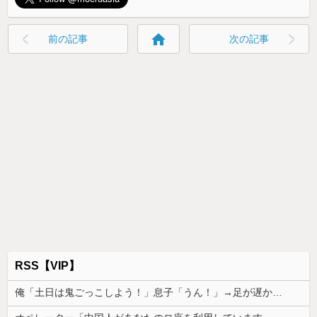
home
前の記事
次の記事
RSS【VIP】
俺「土日は鬼ごっこしよう！」息子「うん！」→足が遅かった息子と本気で遊び続けた10年後…