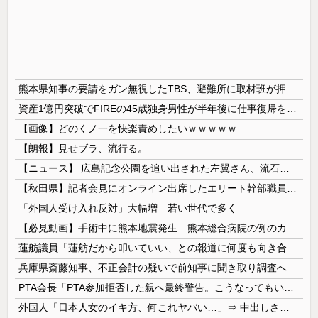
熊本県知事の要請をガン無視したTBS、避難所に取材班が押し入ってプライバシーに全く配慮しない報道を……
資産1億円突破でFIREの45歳独身男性が半年後に仕事復帰を決意した「1通の通知」
【画像】どのくノ一を快楽責めしたいｗｗｗｗｗ
【朗報】見せブラ、流行る。
【ニュース】 広島記念公園を追い出された左翼さん、流石にキモすぎて炎上
【秋田県】記者会見にオンライン出席したエリート幹部職員、バスローブ姿でタバコを吸いながら説明 県が聞き取りへ
「外国人受け入れ反対」大幅増 若い世代で多く
【必見動画】手術中に熊本地震発生…熊本総合病院の例のカメラ映像、ノーカットver.が公開される
蓮舫議員「蓮舫だから叩いていい、との報道に何度も向き合ってきました。悔しくても」
兵庫県斎藤知事、不正会計の疑いで前知事に聞き取り調査へ
PTA会長「PTA参加拒否した親へ最終警告。こうなってもいい？」
外国人「日本人女のイキ方、何これヤバい…」⇒ 中出しされ痙攣する姿が海外で話題に