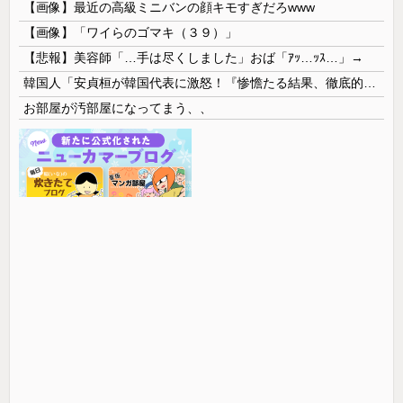
【画像】最近の高級ミニバンの顔キモすぎだろwww
【画像】「ワイらのゴマキ（３９）」
【悲報】美容師「…手は尽くしました」おば「ｱｯ…ｯｽ…」→
韓国人「安貞桓が韓国代表に激怒！『惨憺たる結果、徹底的な刷新が必要だ』と監督や協会を痛烈批判」
お部屋が汚部屋になってまう、、