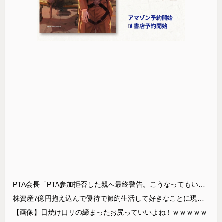
PTA会長「PTA参加拒否した親へ最終警告。こうなってもいい？」
株資産7億円抱え込んで優待で節約生活して好きなことに現金使わないまま死んでく人の最後の言葉
【画像】日焼け口リの締まったお尻っていいよね！ｗｗｗｗｗ