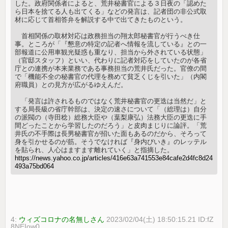
した。政府関係者によると、荒井秘書官による３日夜の「認めた
ら日本を捨てる人も出てくる」などの発言は、記者団の非公式取
材に応じて首相答弁を解説する中で出てきたものという。
首相関係の取材対応は政務担当の翔太郎秘書官が行うべき仕
事。ところが「『懇意の特定の記者へ情報を流している』との一
部報道に公用車観光疑惑も重なり、担当から外されている状態」
（官邸スタッフ）といい、代わりに記者対応をしていたのが各省
庁との連携が本来業務である事務担当の荒井氏だった。官僚の間
で「機能不全の秘書官の代理を務めて貧乏くじを引いた」（内閣
府職員）との見方が広がるゆえんだ。
「発言は許されるものではなく荒井秘書官の更迭は当然だ」と
する局長級の省庁幹部は、決定の速さについて「（総理は）自分
の派閥の（寺田稔）総務大臣や（葉梨康弘）法務大臣の更迭に手
間どったことから学習したのだろう」と皮肉まじりに論評。「荒
井氏の不手際は長男秘書官が招いた面もあるのだから、そろって
身を引かせるのが筋。そうでなければ『身内びいき』のレッテル
を貼られ、人心はますます離れていく」と指摘した。
https://news.yahoo.co.jp/articles/416e63a741553e84cafe2d4fc8d24
493a75bd064
4:
ウィズコロナの名無しさん
2023/02/04(土) 18:50:15.21 ID:fZ
8NEIow0