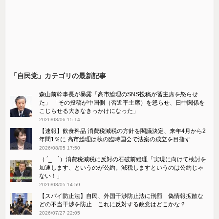
「自民党」カテゴリの最新記事
森山前幹事長が暴露「高市総理のSNS投稿が習主席を怒らせ
た」 「その投稿が中国側（習近平主席）を怒らせ、日中関係を
こじらせる大きなきっかけになった」
2026/08/06 15:14
【速報】飲食料品 消費税減税の方針を閣議決定、来年4月から2
年間1％に 高市総理は秋の臨時国会で法案の成立を目指す
2026/08/05 17:50
（ ´_ゝ`）消費税減税に反対の石破前総理「実現に向けて検討を
加速します、というのが公約。減税しますというのは公約じゃ
ない！」
2026/08/05 14:59
【スパイ防止法】自民、外国干渉防止法に刑罰 偽情報拡散な
どの不当干渉を防止 これに反対する政党はどこかな？
2026/07/27 22:05