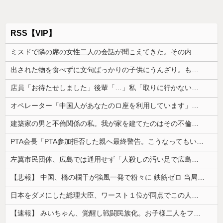
RSS【VIP】
ミスドで隣の席の女性二人の会話が聞こえてきた。その内容が、旦那と離婚したくてでっち上げのDV証拠を...
出された物を食べずに文句ばっかりの子供にうんざり。もう毎日冷凍チャーハンとコーンフレークでいいかな？
店員「お待たせしました」後輩「…」私「取りに行かないの？」→初日の昼食で後輩の非常識さに驚いて…
オペレーター「中国人があなたのロ座を利用しています」私「そんなはずない！」→Amazonで買い物をした後、とんでもない事態に…
建築家の男と不倫関係の私。我が家を建てたのはその不倫相手。
PTA会長「PTA参加拒否した親へ最終警告。こうなってもいい？」
左翼市民団体、広島では通用せず「人殺しの汚い足で広島の土を踏むな！」→広島県民「お前らの方が汚いんじゃ！」「ワシらが広島県民じゃ」
【悲報】 中国、橋の欄干が強風一発で粉々に 鉄筋ゼロ 当局「接着剤でくっつけただけ」「正常で、品質問題はない」
日本をダメにした総理大臣、ワースト１位が同点でこの人ｗｗｗｗｗｗ
【速報】 みいちゃん、覚醒し戦闘民族化。お子様二人をフルボッコにしてしまう