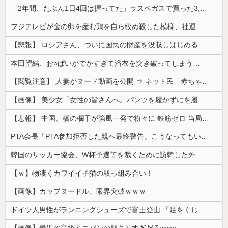
「2年間、たぶん1日4回は握ってた」ラスベガスで買った3,000円のキーホルダーを調べたら
フジテレビが金の卵を産む鶏を自ら絞め殺した模様、社運を賭けたドル箱コンテンツが御蔵入りになってしまい……
【悲報】 ロシアさん、ついに国民の財産を没収しはじめる
本田望結、お○ぱいがでかすぎて浴衣を突き破ってしまう…
【閲覧注意】 人妻がヌード動画を公開 ⇒ ネット民「赤ちゃんに絶対に母乳を上げないで！」（衝撃動画）
【画像】 美少女「女性の皆さんへ。パンツを履かずにを履いてみてください」
【悲報】 中国、橋の欄干が強風一発で粉々に 鉄筋ゼロ 当局「接着剤でくっつけただけ」「正常で、品質問題はない」
PTA会長「PTA参加拒否した親へ最終警告。こうなってもいい？」
韓国のサッカー協会、W杯予選等を裁くために訪韓した外国人審判を「性接待」していた……大して強くもないチームが潤沢な予算を持ってりゃそうなるわな
【ｗ】物凄くカワイイ子猫の取っ組み合い！
【画像】カップヌードル、限界突破ｗｗｗ
ドイツ人男性がランニングシューズで富士登山 「足をくじいて動けない」
【画像】最近の高級ミニバンの顔キモすぎだろwww