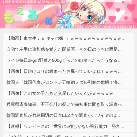
【動画】東大生ｖｓ キャバ嬢 → ｗｗｗｗｗｗｗｗｗｗｗｗｗｗｗｗｗｗ
自宅で左手に違和感を覚えた開業医、その日のうちに両足が動かなくなり入院すると……
ワイジ毎日2kgの野菜と500gくらいの肉食べたらこうなるｗｗｗ
【画像】日焼け口リの締まったお尻っていいよね！ｗｗｗｗｗ
韓国人「韓国代表がロンドン五輪銅メダル剥奪の危機！海外メディアが『時効の壁を越えてIOCの調査対象になり得る』と報道！」
【画像】この女の子たちと交尾したいんだがｗｗｗｗｗ
兵庫県斎藤知事、不正会計の疑いで前知事に聞き取り調査へ
韓国調査船が竹島周辺の日本EEZ内で調査か、ワイヤのようなもの海中に投入…外務省が抗議！
【速報】ワンピースの「世界に5種しかない飛行能力」発言の謎が解けるww..