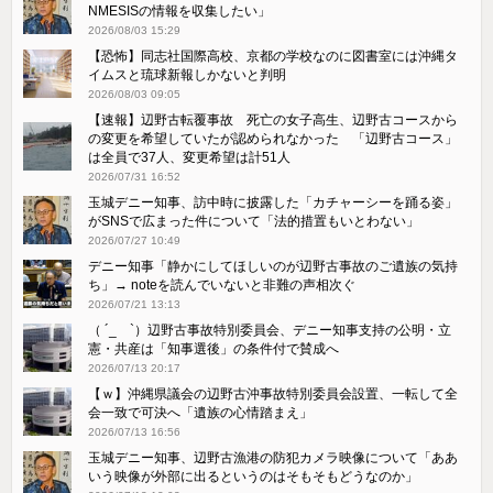
NMESISの情報を収集したい」
2026/08/03 15:29
【恐怖】同志社国際高校、京都の学校なのに図書室には沖縄タ
イムスと琉球新報しかないと判明
2026/08/03 09:05
【速報】辺野古転覆事故 死亡の女子高生、辺野古コースから
の変更を希望していたが認められなかった 「辺野古コース」
は全員で37人、変更希望は計51人
2026/07/31 16:52
玉城デニー知事、訪中時に披露した「カチャーシーを踊る姿」
がSNSで広まった件について「法的措置もいとわない」
2026/07/27 10:49
デニー知事「静かにしてほしいのが辺野古事故のご遺族の気持
ち」→ noteを読んでいないと非難の声相次ぐ
2026/07/21 13:13
（ ´_ゝ`）辺野古事故特別委員会、デニー知事支持の公明・立
憲・共産は「知事選後」の条件付で賛成へ
2026/07/13 20:17
【ｗ】沖縄県議会の辺野古沖事故特別委員会設置、一転して全
会一致で可決へ「遺族の心情踏まえ」
2026/07/13 16:56
玉城デニー知事、辺野古漁港の防犯カメラ映像について「ああ
いう映像が外部に出るというのはそもそもどうなのか」