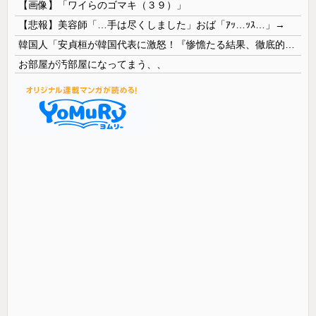
【画像】「ワイらのゴマキ（３９）」
【悲報】美容師「…手は尽くしました」おば「ｱｯ…ｯｽ…」→
韓国人「安貞桓が韓国代表に激怒！『惨憺たる結果、徹底的な刷新が必要だ』と監督や協会を痛烈批判」
お部屋が汚部屋になってまう、、