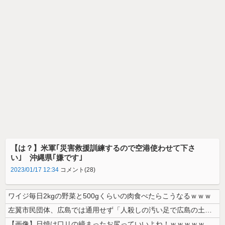
【は？】米軍｢災害救援訓練するので空港使わせて下さ
い｣ 沖縄県｢嫌です｣
2023/01/17 12:34
コメント(28)
ワイジ毎日2kgの野菜と500gくらいの肉食べたらこうなるｗｗｗ
左翼市民団体、広島では通用せず「人殺しの汚い足で広島の土を踏むな！」→...
【画像】日焼け口リの締まったお尻っていいよね！ｗｗｗｗｗ