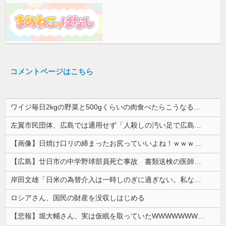
コメントページはこちら
ワイジ毎日2kgの野菜と500gくらいの肉食べたらこうなるｗｗｗ
左翼市民団体、広島では通用せず「人殺しの汚い足で広島の土を踏むな！」→広島県民「お前らの方が汚いんじゃ！」「ワシらが広島県民じゃ」
【画像】日焼け口リの締まったお尻っていいよね！ｗｗｗｗｗ
【広島】廿日市の中学野球部員死亡事故 書類送検の医師、別人のCT画像で診察した疑い 頭部出血に気づかなかった可能性
岸田文雄「日米の為替介入は一時しのぎに過ぎない。私なら円を強くすることが出来る」
ロシアさん、国民の財産を没収しはじめる
【悲報】堀大輔さん、実は仮眠を取っていたWWWWWWWWWWWWWWWWWWWWWWWWWWWWWWWWWWWWWWWWWW