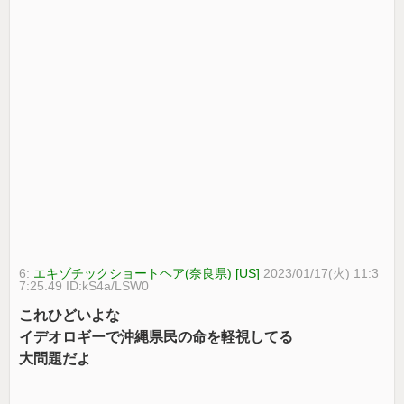
6:
エキゾチックショートヘア(奈良県) [US]
2023/01/17(火) 11:3
7:25.49 ID:kS4a/LSW0
これひどいよな
イデオロギーで沖縄県民の命を軽視してる
大問題だよ