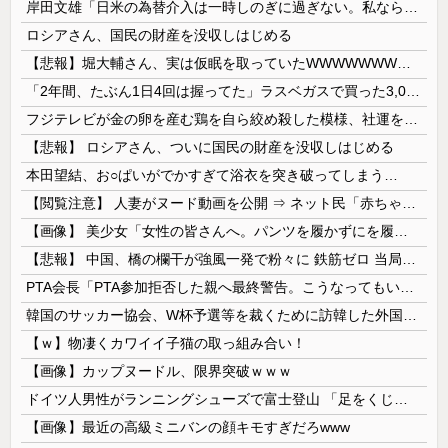
岸田文雄「日米の為替介入は一時しのぎに過ぎない。私なら円を強くすることが出来る」
ロシアさん、国民の財産を没収しはじめる
【悲報】堀大輔さん、実は仮眠を取っていたWWWWWWWWWWWWWWWWWWWWWWWWWWWWWWWWWWWWWWWWWW
「2年間、たぶん1日4回は握ってた」ラスベガスで買った3,000円のキーホルダーを調べたら
フジテレビが金の卵を産む鶏を自ら絞め殺した模様、社運を賭けたドル箱コンテンツが御蔵入りになってしまい……
【悲報】 ロシアさん、ついに国民の財産を没収しはじめる
本田望結、お○ぱいがでかすぎて浴衣を突き破ってしまう…
【閲覧注意】 人妻がヌード動画を公開 ⇒ ネット民「赤ちゃんに絶対に母乳を上げないで！」（衝撃動画）
【画像】 美少女「女性の皆さんへ。パンツを履かずにを履いてみてください」
【悲報】 中国、橋の欄干が強風一発で粉々に 鉄筋ゼロ 当局「接着剤でくっつけただけ」「正常で、品質問題はない」
PTA会長「PTA参加拒否した親へ最終警告。こうなってもいい？」
韓国のサッカー協会、W杯予選等を裁くために訪韓した外国人審判を「性接待」していた……大して強くもないチームが潤沢な予算を持ってりゃそうなるわな
【ｗ】物凄くカワイイ子猫の取っ組み合い！
【画像】カップヌードル、限界突破ｗｗｗ
ドイツ人男性がランニングシューズで富士登山 「足をくじいて動けない」
【画像】最近の高級ミニバンの顔キモすぎだろwww