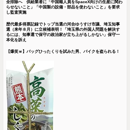
全排除へ 供給業者に「中国籍人員をSpaceX向けの生産に関わ
らせないこと」「中国製の設備・部品を使わないこと」を要求
し監査実施
歴代最多得票記録でトップ当選の河合ゆうすけ市議、埼玉知事
選（来年８月）に立候補表明！「埼玉県の外国人問題を解決す
るには、知事選で保守の政治家が立ち上がるしかない」保守一
本化を訴え
【爆笑ｗ】バッグひったくりを試みた男、バイクを盗られる！