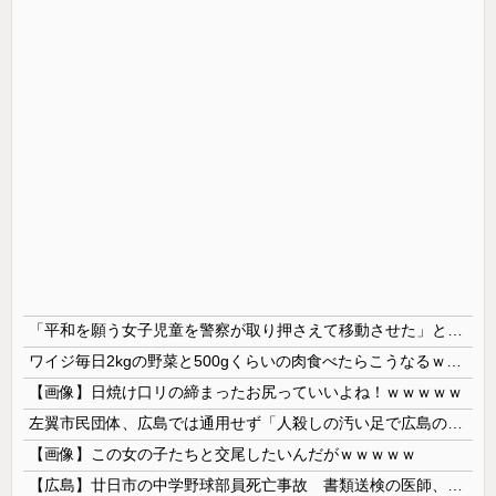
「平和を願う女子児童を警察が取り押さえて移動させた」と市民団体が告発、「児童……どこ？」とガチで困惑する人が続出
ワイジ毎日2kgの野菜と500gくらいの肉食べたらこうなるｗｗｗ
【画像】日焼け口リの締まったお尻っていいよね！ｗｗｗｗｗ
左翼市民団体、広島では通用せず「人殺しの汚い足で広島の土を踏むな！」→広島県民「お前らの方が汚いんじゃ！」「ワシらが広島県民じゃ」
【画像】この女の子たちと交尾したいんだがｗｗｗｗｗ
【広島】廿日市の中学野球部員死亡事故 書類送検の医師、別人のCT画像で診察した疑い 頭部出血に気づかなかった可能性