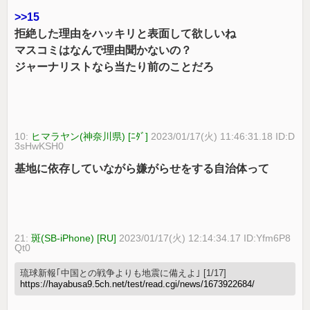
>>15
拒絶した理由をハッキリと表面して欲しいね
マスコミはなんで理由聞かないの？
ジャーナリストなら当たり前のことだろ
10:
ヒマラヤン(神奈川県) [ﾆﾀﾞ]
2023/01/17(火) 11:46:31.18 ID:D
3sHwKSH0
基地に依存していながら嫌がらせをする自治体って
21:
斑(SB-iPhone) [RU]
2023/01/17(火) 12:14:34.17 ID:Yfm6P8
Qt0
琉球新報｢中国との戦争よりも地震に備えよ｣ [1/17]
https://hayabusa9.5ch.net/test/read.cgi/news/1673922684/