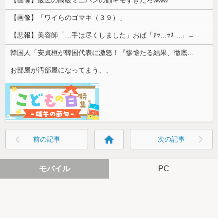
【画像】「ワイらのゴマキ（３９）」
【悲報】美容師「…手は尽くしました」おば「ｱｯ…ｯｽ…」→
韓国人「安貞桓が韓国代表に激怒！『惨憺たる結果、徹底的な刷新が必要だ』と監督や協会を痛烈批判」
お部屋が汚部屋になってまう、、
home
前の記事
次の記事
モバイル
PC