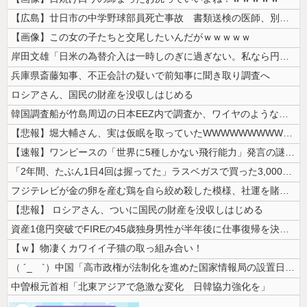
【広島】廿日市の中学野球部員死亡事故 書類送検の医師、別人のCT画像で...
【画像】この女の子たちと交尾したいんだがｗｗｗｗｗ
岸田文雄「日米の為替介入は一時しのぎに過ぎない。私なら円を強くすること...
兵庫県斎藤知事、不正会計の疑いで前知事に聞き取り調査へ
ロシアさん、国民の財産を没収しはじめる
韓国調査船が竹島周辺の日本EEZ内で調査か、ワイヤのようなもの海中に投...
【悲報】堀大輔さん、実は仮眠を取っていたWWWWWWWWWWWWWWW...
【速報】ワンピースの「世界に5種しかない飛行能力」発言の謎が解けるww...
「2年間、たぶん1日4回は握ってた」ラスベガスで買った3,000円のキ...
フジテレビが金の卵を産む鶏を自ら絞め殺した模様、社運を賭けたドル箱コン...
【悲報】 ロシアさん、ついに国民の財産を没収しはじめる
資産1億円突破でFIREの45歳独身男性が半年後に仕事復帰を決意した「...
【ｗ】物凄くカワイイ子猫の取っ組み合い！
（ ´_ゝ`）中国「高市政権が法制化を進めた国家情報局の設置日が7月3...
中曽根元首相「北東アジアで急激な変化 日韓協力強化を」