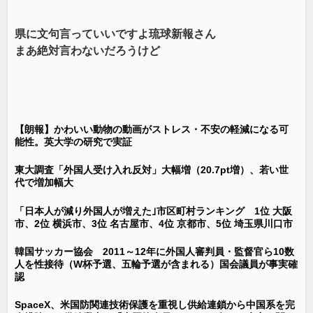
県に文句言っていいですよ琉球新報さん
まあ絶対言わないだろうけど
【朗報】かわいい動物の動画がストレス・不安の軽減になる可
能性。英大学の研究で実証
東大調査「外国人受け入れ反対」大幅増（20.7pt増）、若い世
代で増加幅大
「日本人が減り外国人が増えた｣市区町村ランキング 1位 大阪
市、2位 横浜市、3位 名古屋市、4位 京都市、5位 埼玉県川口市
韓国サッカー協会 2011～12年に外国人審判員・監督官ら10数
人を性接待（W杯予選、五輪予選が含まれる）国会議員が事実確
認
SpaceX、米国防関連技術保護を重視し供給連鎖から中国系を完