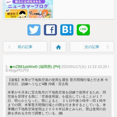
home
前の記事
次の記事
1:
◆mZB81pkM/el0 (福岡県) [PH]
2023/01/17(火) 11:22:10.20 I
D:6kgpPOJY0
【速報】米軍が下地島空港の使用を通告 普天間飛行場と行き来 今
月31日、訓練ヘリなど4機 沖縄・宮古島
米軍が今月末に宮古島市の下地島空港を訓練で使用するため、同
空港を管理する県に「空港使用届」を提出していることが１７
日、明らかとなった。県によると、３１日午後０時半～同１時半
までの間、米軍普天間飛行場との間を行き来するとしている。米
軍機の下地島空港使用は２００６年以来とみられ、県は使用の自
粛を求める方向で調整している。(略