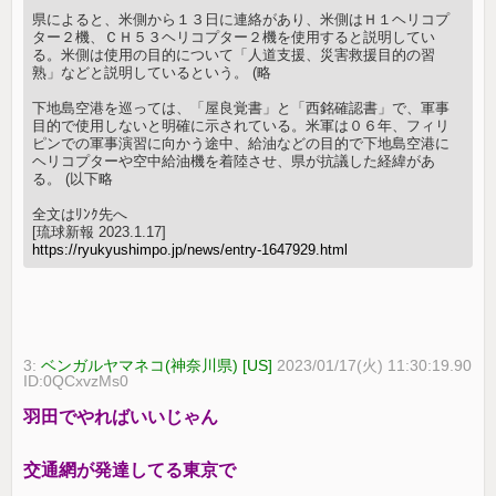
県によると、米側から１３日に連絡があり、米側はＨ１ヘリコプ
ター２機、ＣＨ５３ヘリコプター２機を使用すると説明してい
る。米側は使用の目的について「人道支援、災害救援目的の習
熟」などと説明しているという。 (略
下地島空港を巡っては、「屋良覚書」と「西銘確認書」で、軍事
目的で使用しないと明確に示されている。米軍は０６年、フィリ
ピンでの軍事演習に向かう途中、給油などの目的で下地島空港に
ヘリコプターや空中給油機を着陸させ、県が抗議した経緯があ
る。 (以下略
全文はﾘﾝｸ先へ
[琉球新報 2023.1.17]
https://ryukyushimpo.jp/news/entry-1647929.html
3:
ベンガルヤマネコ(神奈川県) [US]
2023/01/17(火) 11:30:19.90
ID:0QCxvzMs0
羽田でやればいいじゃん
交通網が発達してる東京で