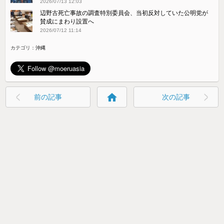
2026/07/13 12:03
辺野古死亡事故の調査特別委員会、当初反対していた公明党が
賛成にまわり設置へ
2026/07/12 11:14
カテゴリ：
沖縄
home
前の記事
次の記事