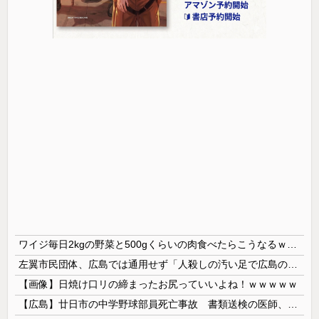
ワイジ毎日2kgの野菜と500gくらいの肉食べたらこうなるｗｗｗ
左翼市民団体、広島では通用せず「人殺しの汚い足で広島の土を踏むな！」→広島県民「お前らの方が汚いんじゃ！」「ワシらが広島県民じゃ」
【画像】日焼け口リの締まったお尻っていいよね！ｗｗｗｗｗ
【広島】廿日市の中学野球部員死亡事故 書類送検の医師、別人のCT画像で診察した疑い 頭部出血に気づかなかった可能性