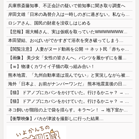
兵庫県斎藤知事、不正会計の疑いで前知事に聞き取り調査へ
岸田文雄「日米の為替介入は一時しのぎに過ぎない。私なら円を強くすることが出来る」
ロシアさん、国民の財産を没収しはじめる
【悲報】堀大輔さん、実は仮眠を取っていたWWWWWWWWWWWWWWWWWWWWWWWWWWWWWWWWWWWWWWWWWW
本田望結、お○ぱいがでかすぎて浴衣を突き破ってしまう…
【閲覧注意】 人妻がヌード動画を公開 ⇒ ネット民「赤ちゃんに絶対に母乳を上げないで！」（衝撃動画）
【画像】 美少女「女性の皆さんへ。パンツを履かずにを履いてみてください」
【ｗ】物凄くカワイイ子猫の取っ組み合い！
熊本地震、「九州自動車道は混んでない」と実況しながら被災地へ向かう有名アナなどに批判殺到 全国紙記者「最新の状況をいち早く伝えることは報道機関としての責務」「情報を取り上げることには大きな意義がある」
海外「日本よ、お前がナンバーワンだ」 熊本地震直後の日本の対応のスピードに世界が衝撃
【猫】 ドアノブにカバンをかけていた。行けるかニャ？ → 猫はこうなります…
【猫】 ドアノブにカバンをかけていた。行けるかニャ？ → 猫はこうなります…
ネコ飼いが階段の上で袋を揺らす。キラ〜ン！ → 地下室からヤツが現れる…
【衝撃映像】バカが津波を撮影しに行った結果…