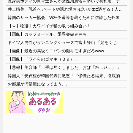
長身美ボディの保育士さんが女性用風俗を勢いで初利用…子供に絶対見せられないメスの顔でイキまくり。
井上晴美、乳首ヘア○ードや濡れ場お○ぱいがエ□過ぎる！人生最後のラスト写真集、最高！！
韓国のサッカー協会、W杯予選等を裁くために訪韓した外国人審判を「性接待」していた……大して強くもないチームが潤沢な予算を持ってりゃそうなるわな
【ｗ】物凄くカワイイ子猫の取っ組み合い！
【画像】カップヌードル、限界突破ｗｗｗ
ドイツ人男性がランニングシューズで富士登山 「足をくじいて動けない」
【画像】最近の高級ミニバンの顔キモすぎだろwww
【画像】「ワイらのゴマキ（３９）」
【悲報】美容師「…手は尽くしました」おば「ｱｯ…ｯｽ…」→
韓国人「安貞桓が韓国代表に激怒！『惨憺たる結果、徹底的な刷新が必要だ』と監督や協会を痛烈批判」
お部屋が汚部屋になってまう、、