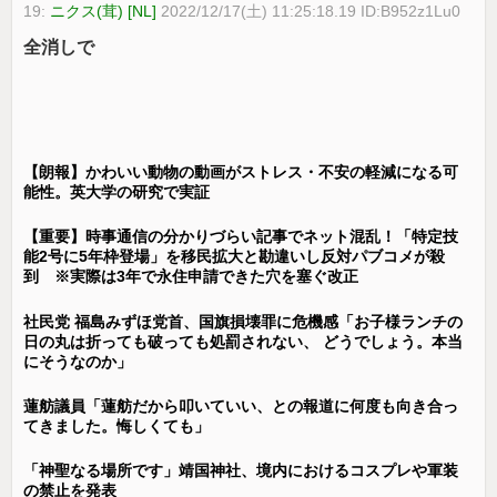
19:
ニクス(茸) [NL]
2022/12/17(土) 11:25:18.19 ID:B952z1Lu0
全消しで
【朗報】かわいい動物の動画がストレス・不安の軽減になる可
能性。英大学の研究で実証
【重要】時事通信の分かりづらい記事でネット混乱！「特定技
能2号に5年枠登場」を移民拡大と勘違いし反対パブコメが殺
到 ※実際は3年で永住申請できた穴を塞ぐ改正
社民党 福島みずほ党首、国旗損壊罪に危機感「お子様ランチの
日の丸は折っても破っても処罰されない、 どうでしょう。本当
にそうなのか」
蓮舫議員「蓮舫だから叩いていい、との報道に何度も向き合っ
てきました。悔しくても」
「神聖なる場所です」靖国神社、境内におけるコスプレや軍装
の禁止を発表