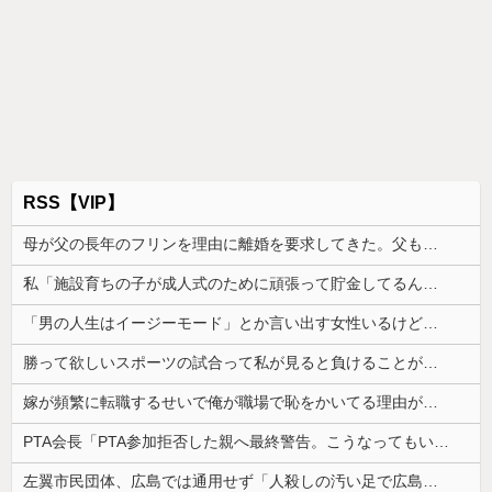
RSS【VIP】
母が父の長年のフリンを理由に離婚を要求してきた。父も私も驚いたが母の言い分を聞くと...
私「施設育ちの子が成人式のために頑張って貯金してるんだ」友達「そんなの惨めなだけじゃない？」→耳を疑う発言はさらに続いて…
「男の人生はイージーモード」とか言い出す女性いるけど、そういう女性がハードモードなんだって思う...
勝って欲しいスポーツの試合って私が見ると負けることがすごく多い気がしてる
嫁が頻繁に転職するせいで俺が職場で恥をかいてる理由がこれ・・・
PTA会長「PTA参加拒否した親へ最終警告。こうなってもいい？」
左翼市民団体、広島では通用せず「人殺しの汚い足で広島の土を踏むな！」→広島県民「お前らの方が汚いんじゃ！」「ワシらが広島県民じゃ」