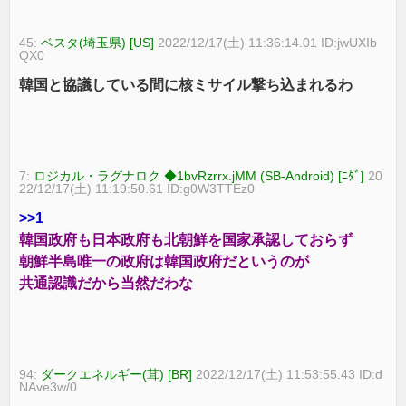
45:
ベスタ(埼玉県) [US]
2022/12/17(土) 11:36:14.01 ID:jwUXIb
QX0
韓国と協議している間に核ミサイル撃ち込まれるわ
7:
ロジカル・ラグナロク ◆1bvRzrrx.jMM (SB-Android) [ﾆﾀﾞ]
20
22/12/17(土) 11:19:50.61 ID:g0W3TTEz0
>>1
韓国政府も日本政府も北朝鮮を国家承認しておらず
朝鮮半島唯一の政府は韓国政府だというのが
共通認識だから当然だわな
94:
ダークエネルギー(茸) [BR]
2022/12/17(土) 11:53:55.43 ID:d
NAve3w/0