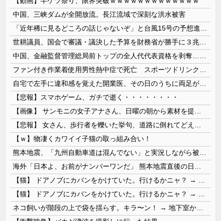
【動画】半ケツ祭り、限界突破ｗｗｗｗｗｗｗｗｗｗｗｗｗ
中国、三峡ダムが全開放流。長江流域で深刻な洪水被害
「近年稀に見るどころの話じゃないぞ」と台風15号の予想進路に困惑する人が多数、偏西風が全く通用していないんだけど……
世耕議員、国会で審議・議決した予算を財務省が勝手に３兆円動かしていると指摘・問題視
中国、金融監督管理総局前トップの全人代代表資格を剥奪…重大な規律違反で！
ファン付き作業着使用男性熱中症で死亡 スポーツドリンクやゼリー飲料持参も
自宅で左手に違和感を覚えた開業医、その日のうちに両足が動かなくなり入院すると……
【悲報】スマホゲーム、ガチで逝く・・・・・・・・
【画像】 サンモニの女子アナさん、日曜の朝から素材を提供してしまう
【悲報】 女さん、歩行者を轢いた挙句、道路に倒れてどえらいことになってしまうw w w w w w w
【ｗ】物凄くカワイイ子猫の取っ組み合い！
熊本地震、「九州自動車道は混んでない」と実況しながら被災地へ向かう有名アナなどに批判殺到 全国紙記者「最新の状況をいち早く伝えることは報道機関としての責務」「情報を取り上げることには大きな意義がある」
海外「日本よ、お前がナンバーワンだ」 熊本地震直後の日本の対応のスピードに世界が衝撃
【猫】 ドアノブにカバンをかけていた。行けるかニャ？ → 猫はこうなります…
【猫】 ドアノブにカバンをかけていた。行けるかニャ？ → 猫はこうなります…
ネコ飼いが階段の上で袋を揺らす。キラ〜ン！ → 地下室からヤツが現れる…