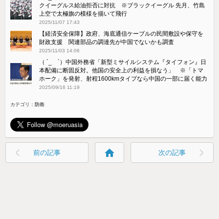
クイーグルス給油拒否に対抗 ※ブラックイーグル 先月、竹島
上空で太極旗の模様を描いて飛行
2025/11/07 17:43
【経済安全保障】政府、海底通信ケーブルの民間敷設や保守を
財政支援 関連部品の調達先が中国でないかも調査
2025/11/03 14:06
（ ´_ゝ`）中国外務省「新型ミサイルシステム『タイフォン』日
本配備に断固反対。他国の安全上の利益を損なう」 ※「トマ
ホーク」を発射、射程1600kmタイプなら中国の一部に届く能力
2025/09/16 11:19
カテゴリ：
防衛
home
前の記事
次の記事