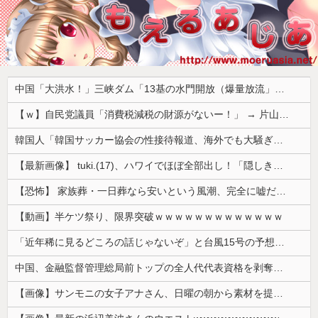
中国「大洪水！」三峡ダム「13基の水門開放（爆量放流」中国都市「三峡上流で豪雨！（三峡下流で水害」長江と黄河「同時氾濫危機」台風13号「中国本土上陸（画像」→
【ｗ】自民党議員「消費税減税の財源がないー！」 → 片山財務相、財源の心配は１ミリもいらない！と主張 ｗｗｗｗｗｗｗｗｗｗｗｗｗｗ
韓国人「韓国サッカー協会の性接待報道、海外でも大騒ぎに・・・2002年W杯4強の記録取り消しの声も」→「マジで国の恥だ」「2002年まで疑う価値...
【最新画像】 tuki.(17)、ハワイでほぼ全部出し！「隠しきれない美貌」とSNSざわつく
【恐怖】 家族葬・一日葬なら安いという風潮、完全に嘘だった・・・・
【動画】半ケツ祭り、限界突破ｗｗｗｗｗｗｗｗｗｗｗｗｗ
「近年稀に見るどころの話じゃないぞ」と台風15号の予想進路に困惑する人が多数、偏西風が全く通用していないんだけど……
中国、金融監督管理総局前トップの全人代代表資格を剥奪…重大な規律違反で！
【画像】サンモニの女子アナさん、日曜の朝から素材を提供してしまう