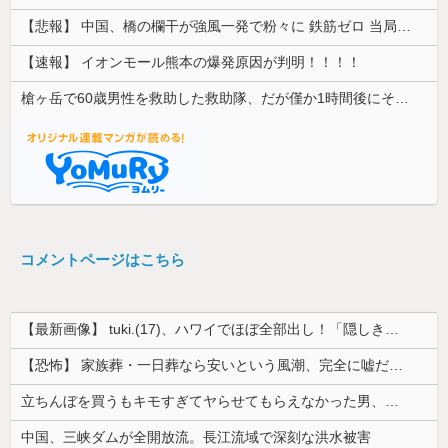
【悲報】 中国、橋の欄干が強風一発で粉々に 鉄筋ゼロ 当局「接着剤でくっつけただけ」「正常で、品質問題はない」
【速報】 イオンモール熊本の爆発原因が判明！！！！
槍ヶ岳で60歳男性を救助した救助隊、だが僅か1時間後にその男性が所属していたPTから連絡があって……
コメントページはこちら
【最新画像】 tuki.(17)、ハワイでほぼ全部出し！「隠しきれない美貌」とSNSざわつく
【恐怖】 家族葬・一日葬なら安いという風潮、完全に嘘だった・・・・
立ちんぼを買うもキモすぎてヤらせてもらえなかった男、代わりの足コキでまさかの大量身寸米青ｗｗｗ
中国、三峡ダムが全開放流。長江流域で深刻な洪水被害