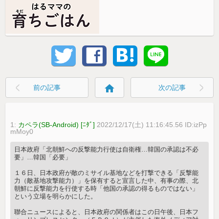
home
前の記事
次の記事
1:
カペラ(SB-Android) [ﾆﾀﾞ]
2022/12/17(土) 11:16:45.56 ID:izPp
mMoy0
日本政府「北朝鮮への反撃能力行使は自衛権…韓国の承認は不必
要」…韓国「必要」
１６日、日本政府が敵のミサイル基地などを打撃できる「反撃能
力（敵基地攻撃能力）」を保有すると宣言した中、有事の際、北
朝鮮に反撃能力を行使する時「他国の承認の得るものではない」
という立場を明らかにした。
聯合ニュースによると、日本政府の関係者はこの日午後、日本フ