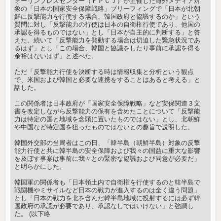
ォーリンプレスセンター（ＦＰＣＪ）が主催した海外メディア対
象の「日本の国家安全保障戦略」ブリーフィングで「日本が北朝
鮮に反撃能力を行使する場合、韓国政府と協議するのか」という
質問に対し「反撃能力の行使は日本の自衛権行使であり、他国の
承認を得るものではない」とし「日本が自主的に判断する」と答
えた。続いて「反撃能力を発動する場合は切迫した緊急状況であ
るはず」とし「この場合、韓国と協議をしたり事前に承認を得る
余裕はないはず」と述べた。
ただ「反撃能力行使を決断する時は情報収集と分析という観点
で、米国および韓国と必要な連携をすることはあると考える」と
話した。
この関係者は日本政府が「国家安全保障戦略」など安保関連３文
書を改定しながら反撃能力の保有を含めたことについて「反撃能
力は特定の国と地域を念頭に置いたものではない」とし、北朝鮮
や中国など特定国を狙ったものではないとの趣旨で説明した。
韓国外交部の当局者はこの日、「韓半島（朝鮮半島）対象の反撃
能力行使と共に韓半島の安全保障および我々の国益に重大な影響
を及ぼす事案は事前に我々との緊密な協議および同意が必要だ」
と明らかにした。
韓国軍の関係者も「日本領土内で自衛権を行使するのと韓半島で
戦闘機やミサイルなど日本の戦力が進入するのは全く違う問題」
とし「日本の戦力を北を含んだ韓半島地域に投射するには必ず韓
国政府の承認が必要であり、承認なしではいけない」と強調し
た。 (以下略