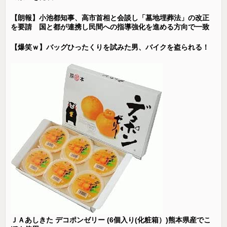
【朗報】小池都知事、高市首相と会談し「墓地埋葬法」の改正
を要請 国と都が連携し民間への指導強化を進める方向で一致
【爆笑ｗ】バッグひったくりを試みた男、バイクを盗られる！
ＪＡあしきた デコポンゼリー (6個入り(化粧箱）)熊本県産でこ