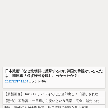
日本政府「なぜ北朝鮮に反撃するのに韓国の承認がいるんだ
よ」韓国軍「必ず許可を取れ、分かったか？」
2022/12/17 12:54
コメント(46)
【最新画像】 tuki.(17)、ハワイでほぼ全部出し！「隠しきれない...
【恐怖】 家族葬・一日葬なら安いという風潮、完全に嘘だった・・・・
中国、三峡ダムが全開放流。長江流域で深刻な洪水被害