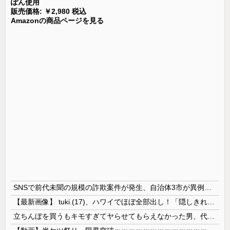
ぽん使用
販売価格: ￥2,980 税込
Amazonの商品ページを見る
SNSで前代未聞の規模の詐欺案件が発生、自治体3市が異例の声明を発表して事実関係を全否定
【最新画像】 tuki.(17)、ハワイでほぼ全部出し！「隠しきれない美貌」とSNSざわつく
立ちんぼを買うもキモすぎてヤらせてもらえなかった男、代わりの足コキでまさかの大量身寸米青ｗｗｗ