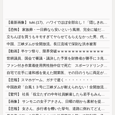
【最新画像】 tuki.(17)、ハワイでほぼ全部出し！「隠しきれない美貌」とSNSざわつく
【恐怖】 家族葬・一日葬なら安いという風潮、完全に嘘だった・・・・
立ちんぼを買うもキモすぎてヤらせてもらえなかった男、代わりの足コキでまさかの大量身寸米青ｗｗｗ
中国、三峡ダムが全開放流。長江流域で深刻な洪水被害
【動画】半ケツ祭り、限界突破ｗｗｗｗｗｗｗｗｗｗｗｗｗ
世耕議員、国会で審議・議決した予算を財務省が勝手に３兆円動かしていると指摘・問題視
ファン付き作業着使用男性熱中症で死亡 スポーツドリンクやゼリー飲料持参も
自宅で左手に違和感を覚えた開業医、その日のうちに両足が動かなくなり入院すると……
【悲報】スマホゲーム、ガチで逝く・・・・・・・・
中国政府「台風１３号に三峡ダムが耐えられない！全開放流しろ！」⇒ 下流域の街が壊滅状態ｗｗｗｗｗ
【驚愕】 社長「役立たずの中年社員解雇したら若手もみんな辞めてしまった…」
【画像】 サンモニの女子アナさん、日曜の朝から素材を提供してしまう
【悲報】 女さん、歩行者を轢いた挙句、道路に倒れてどえらいことになってしまうw w w w w w w