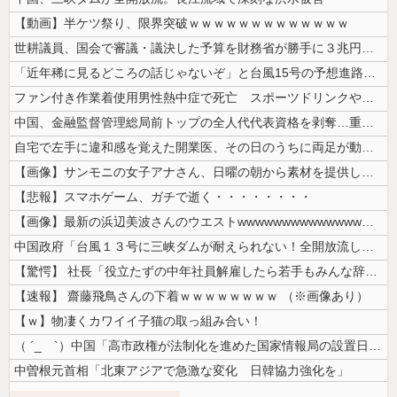
【動画】半ケツ祭り、限界突破ｗｗｗｗｗｗｗｗｗｗｗｗｗ
世耕議員、国会で審議・議決した予算を財務省が勝手に３兆円動かしていると...
「近年稀に見るどころの話じゃないぞ」と台風15号の予想進路に困惑する人...
ファン付き作業着使用男性熱中症で死亡 スポーツドリンクやゼリー飲料持参...
中国、金融監督管理総局前トップの全人代代表資格を剥奪…重大な規律違反で...
自宅で左手に違和感を覚えた開業医、その日のうちに両足が動かなくなり入院...
【画像】サンモニの女子アナさん、日曜の朝から素材を提供してしまう
【悲報】スマホゲーム、ガチで逝く・・・・・・・・
【画像】最新の浜辺美波さんのウエストwwwwwwwwwwwwwwwww...
中国政府「台風１３号に三峡ダムが耐えられない！全開放流しろ！」⇒ 下流...
【驚愕】 社長「役立たずの中年社員解雇したら若手もみんな辞めてしまった...
【速報】 齋藤飛鳥さんの下着ｗｗｗｗｗｗｗｗ （※画像あり）
【ｗ】物凄くカワイイ子猫の取っ組み合い！
（ ´_ゝ`）中国「高市政権が法制化を進めた国家情報局の設置日が7月3...
中曽根元首相「北東アジアで急激な変化 日韓協力強化を」