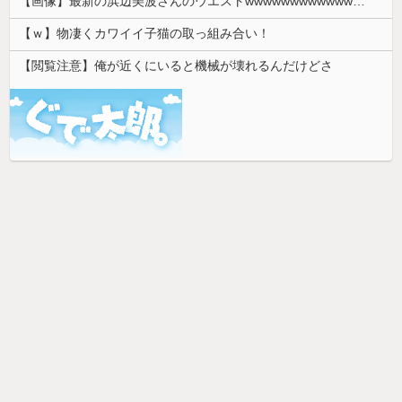
【画像】最新の浜辺美波さんのウエストwwwwwwwwwwwwwwwwwwww 【Pickup08083018】
【ｗ】物凄くカワイイ子猫の取っ組み合い！
【閲覧注意】俺が近くにいると機械が壊れるんだけどさ