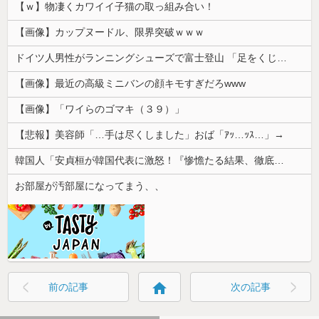
【ｗ】物凄くカワイイ子猫の取っ組み合い！
【画像】カップヌードル、限界突破ｗｗｗ
ドイツ人男性がランニングシューズで富士登山 「足をくじいて動けない」
【画像】最近の高級ミニバンの顔キモすぎだろwww
【画像】「ワイらのゴマキ（３９）」
【悲報】美容師「…手は尽くしました」おば「ｱｯ…ｯｽ…」→
韓国人「安貞桓が韓国代表に激怒！『惨憺たる結果、徹底的な刷新が必要だ』と監督や協会を痛烈批判」
お部屋が汚部屋になってまう、、
home
前の記事
次の記事