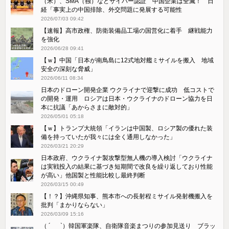
（米）、SMA（独）などサイバー認証 中国企業は全滅！ 日
経「事実上の中国排除、外交問題に発展する可能性
2026/07/03 09:42
【速報】高市政権、防衛装備品工場の国営化に着手 継戦能力
を強化
2026/06/28 09:41
【ｗ】中国「日本が南鳥島に12式地対艦ミサイルを搬入 地域
安全の深刻な脅威」
2026/06/11 08:34
日本のドローン開発企業 ウクライナで迎撃に成功 低コストで
の開発・運用 ロシアは日本・ウクライナのドローン協力を日
本に抗議「あからさまに敵対的」
2026/05/01 05:18
【ｗ】トランプ大統領「イランは中国製、ロシア製の優れた装
備を持っていたが我々には全く通用しなかった」
2026/03/21 20:29
日本政府、ウクライナ製攻撃型無人機の導入検討「ウクライナ
は実戦投入の結果に基づき短期間で改良を繰り返しており性能
が高い」他国製と性能比較し最終判断
2026/03/15 00:49
【！？】沖縄県知事、熊本市への長射程ミサイル発射機搬入を
批判「まかりならない」
2026/03/09 15:16
（ ´_ゝ`）韓国軍楽隊、自衛隊音楽まつりの参加見送り ブラッ