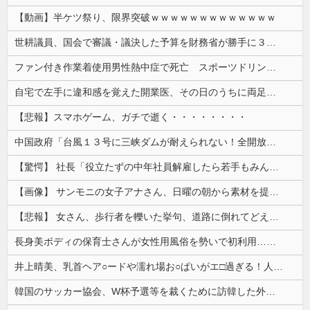
【動画】半ケツ祭り、限界突破ｗｗｗｗｗｗｗｗｗｗｗｗｗ
世耕議員、国会で審議・議決した予算を財務省が勝手に３兆円動かしていると指摘・問題視
ファン付き作業着使用男性熱中症で死亡 スポーツドリンクやゼリー飲料持参も
自宅で左手に違和感を覚えた開業医、その日のうちに両足が動かなくなり入院すると……
【悲報】スマホゲーム、ガチで逝く・・・・・・・・
中国政府「台風１３号に三峡ダムが耐えられない！全開放流しろ！」⇒ 下流域の街が壊滅状態ｗｗｗｗｗ
【驚愕】 社長「役立たずの中年社員解雇したら若手もみんな辞めてしまった…」
【画像】 サンモニの女子アナさん、日曜の朝から素材を提供してしまう
【悲報】 女さん、歩行者を轢いた挙句、道路に倒れてどえらいことになってしまうw w w w w w w
長身美ボディの保育士さんが女性用風俗を勢いで初利用…子供に絶対見せられないメスの顔でイキまくり。
井上晴美、乳首ヘア○ードや濡れ場お○ぱいがエ□過ぎる！人生最後のラスト写真集、最高！！
韓国のサッカー協会、W杯予選等を裁くために訪韓した外国人審判を「性接待」していた……大して強くもないチームが潤沢な予算を持ってりゃそうなるわな