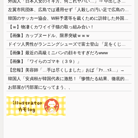
外国人「日本人女のイキ方、何これヤバい…」⇒ 中出しされ痙攣する姿が海外で話題に
左翼市民団体、広島では通用せず「人殺しの汚い足で広島の土を踏むな！」→広島県民「お前らの方が汚いんじゃ！」「ワシらが広島県民じゃ」
韓国のサッカー協会、W杯予選等を裁くために訪韓した外国人審判を「性接待」していた……大して強くもないチームが潤沢な予算を持ってりゃそうなるわな
【ｗ】物凄くカワイイ子猫の取っ組み合い！
【画像】カップヌードル、限界突破ｗｗｗ
ドイツ人男性がランニングシューズで富士登山 「足をくじいて動けない」
【画像】最近の高級ミニバンの顔キモすぎだろwww
【画像】「ワイらのゴマキ（３９）」
【悲報】美容師「…手は尽くしました」おば「ｱｯ…ｯｽ…」→
韓国人「安貞桓が韓国代表に激怒！『惨憺たる結果、徹底的な刷新が必要だ』と監督や協会を痛烈批判」
お部屋が汚部屋になってまう、、