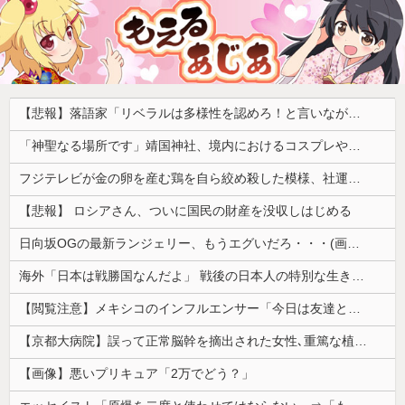
【悲報】落語家「リベラルは多様性を認めろ！と言いながら自分達と違う意見には執拗に攻撃してくる！」ｗｗｗｗｗｗｗｗｗｗｗｗｗｗ
「神聖なる場所です」靖国神社、境内におけるコスプレや軍装の禁止を発表
フジテレビが金の卵を産む鶏を自ら絞め殺した模様、社運を賭けたドル箱コンテンツが御蔵入りになってしまい……
【悲報】 ロシアさん、ついに国民の財産を没収しはじめる
日向坂OGの最新ランジェリー、もうエグいだろ・・・(画像どーん)
海外「日本は戦勝国なんだよ」 戦後の日本人の特別な生き様に各国から称賛の声
【閲覧注意】メキシコのインフルエンサー「今日は友達と配達員のアルバイトを体験してみるよ！！」←結果・・・
【京都大病院】誤って正常脳幹を摘出された女性､重篤な植物状態だが意識は正常で何かを思考していると判明
【画像】悪いプリキュア「2万でどう？」