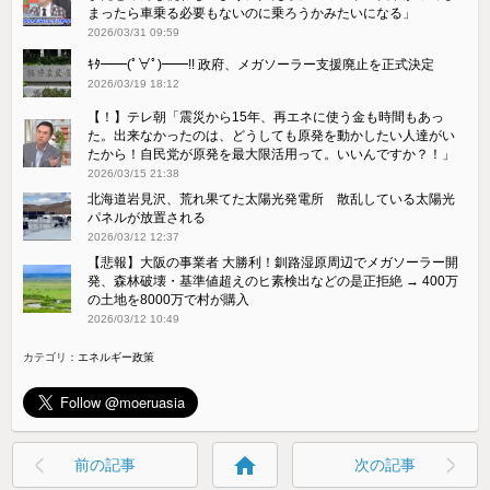
まったら車乗る必要もないのに乗ろうかみたいになる」
2026/03/31 09:59
ｷﾀ━━(ﾟ∀ﾟ)━━!! 政府、メガソーラー支援廃止を正式決定
2026/03/19 18:12
【！】テレ朝「震災から15年、再エネに使う金も時間もあっ
た。出来なかったのは、どうしても原発を動かしたい人達がい
たから！自民党が原発を最大限活用って。いいんですか？！」
2026/03/15 21:38
北海道岩見沢、荒れ果てた太陽光発電所 散乱している太陽光
パネルが放置される
2026/03/12 12:37
【悲報】大阪の事業者 大勝利！釧路湿原周辺でメガソーラー開
発、森林破壊・基準値超えのヒ素検出などの是正拒絶 → 400万
の土地を8000万で村が購入
2026/03/12 10:49
カテゴリ：
エネルギー政策
home
前の記事
次の記事