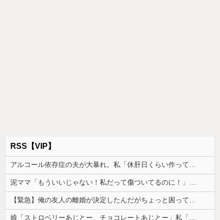
RSS【VIP】
アルコール依存症の夫が大暴れ。私「休肝日くらい作ってよ」夫「必要ない！」→大暴れする夫を見たウトメに真実を話した結果…
泥ママ「もういいじゃない！私だって傷ついてるのに！」→盗みを責められた泥ママがまさかの被害者アピール。その言い分に周囲から笑いが漏れてしまい…
【緊急】俺の友人の離婚が決定したんだがちょっと困ってることがある
娘「ストロベリーあじとー、チョコレートあじとー」私「えっ、それもう一回言って？」→娘の読み方を聞いて思わず混乱してしまい…