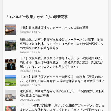
「エネルギー政策」カテゴリの最新記事
【祝】日本関連原油タンカー全てホルムズ海峡通過
2026/07/14 18:34
和歌山県、大雨で斜面が崩れ複数のソーラーパネル落下 地質
専門家は急傾斜地レッドゾーン（土石流・崖崩れ危険区域）へ
の太陽光パネル設置を問題視
2026/06/29 13:34
【！】大阪高裁、奈良県に平群町メガソーラーの開発許可取り
消し命令 住民側が逆転勝訴 奈良県知事が談話「判決文が
届いていないのでコメントを差し控えます」
2026/06/19 10:44
【は？】釧路湿原メガソーラー無断伐採 釧路市「悪質ではな
い」と判断し刑事告発せず → 業者は報告書を出さず音信不通に
2026/06/16 09:08
電気料金、関西電力を除く9社で値上がり ※関西電力、運転可
能な原発 全7基が稼働
2026/05/21 21:49
（ ´_ゝ`）橋下元府知事「ガソリンは価格下げちゃダメ。高いま
まだとみんな使わないように控える」「ガソリン代下がってし