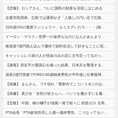
【悲報】 ロシアさん、ついに国民の財産を没収しはじめる
左翼市民団体、広島では通用せず「人殺しの汚い足で広島の土を踏むな！」→広島県民「お前らの方が汚いんじゃ！」「ワシらが広島県民じゃ」
日向坂OGの最新ランジェリー、もうエグいだろ・・・(画像どーん)
イーロン・マスク←世界一の金持ちなのになんかあんまり「羨ましい」と感じない理由
株資産7億円抱え込んで優待で節約生活して好きなことに現金使わないまま死んでく人の最後の言葉
キャッシュレス派の人が現金のみの店に文句言ってるのってどう思う？
【速報】習近平が愛国心を煽った結果、日本兵を撃退する「抗日テーマパーク」が各地で人気 1000人超が軍服姿で一斉突撃！
資産1億円突破でFIREの45歳独身男性が半年後に仕事復帰を決意した「1通の通知」
【画像】 まんさん、ブチ切れ「電車内でこういうポジのおじ、ガチでイラネ」→
【画像】 美少女「女性の皆さんへ。パンツを履かずにを履いてみてください」
【悲報】 中国、橋の欄干が強風一発で粉々に 鉄筋ゼロ 当局「接着剤でくっつけただけ」「正常で、品質問題はない」
PTA会長「PTA参加拒否した親へ最終警告。こうなってもいい？」