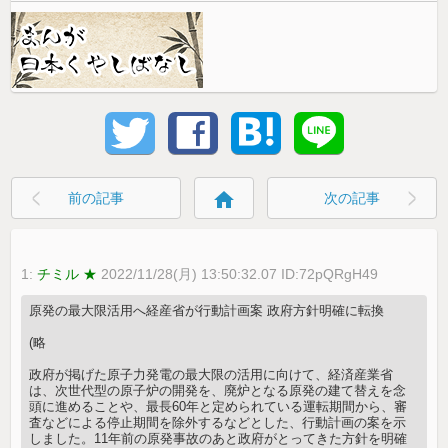
home
前の記事
次の記事
1:
チミル ★
2022/11/28(月) 13:50:32.07 ID:72pQRgH49
原発の最大限活用へ経産省が行動計画案 政府方針明確に転換
(略
政府が掲げた原子力発電の最大限の活用に向けて、経済産業省
は、次世代型の原子炉の開発を、廃炉となる原発の建て替えを念
頭に進めることや、最長60年と定められている運転期間から、審
査などによる停止期間を除外するなどとした、行動計画の案を示
しました。11年前の原発事故のあと政府がとってきた方針を明確