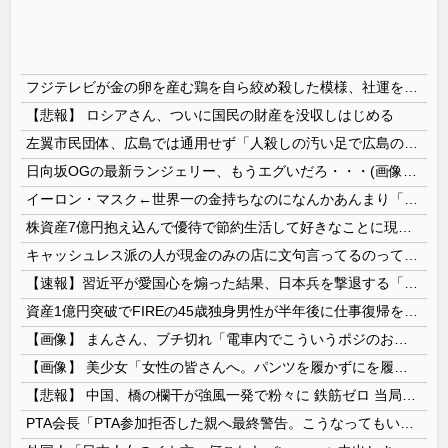
フジテレビが金の卵を産む鶏を自ら絞め殺した模様、社運を賭けたドル箱コンテンツが御蔵入りになってしまい……
【悲報】 ロシアさん、ついに国民の財産を没収しはじめる
左翼市民団体、広島では通用せず「人殺しの汚い足で広島の土を踏むな！」→広島県民「お前らの方が汚いんじゃ！」「ワシらが広島県民じゃ」
日向坂OGの最新ランジェリー、もうエグいだろ・・・(画像どーん)
イーロン・マスク←世界一の金持ちなのになんかあんまり「羨ましい」と感じない理由
株資産7億円抱え込んで優待で節約生活して好きなことに現金使わないまま死んでく人の最後の言葉
キャッシュレス派の人が現金のみの店に文句言ってるのってどう思う？
【速報】習近平が愛国心を煽った結果、日本兵を撃退する「抗日テーマパーク」が各地で人気 1000人超が軍服姿で一斉突撃！
資産1億円突破でFIREの45歳独身男性が半年後に仕事復帰を決意した「1通の通知」
【画像】 まんさん、ブチ切れ「電車内でこういうポジのおじ、ガチでイラネ」→
【画像】 美少女「女性の皆さんへ。パンツを履かずにを履いてみてください」
【悲報】 中国、橋の欄干が強風一発で粉々に 鉄筋ゼロ 当局「接着剤でくっつけただけ」「正常で、品質問題はない」
PTA会長「PTA参加拒否した親へ最終警告。こうなってもいい？」