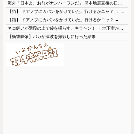
海外「日本よ、お前がナンバーワンだ」 熊本地震直後の日本の対応のスピードに世界が衝撃
【猫】 ドアノブにカバンをかけていた。行けるかニャ？ → 猫はこうなります…
【猫】 ドアノブにカバンをかけていた。行けるかニャ？ → 猫はこうなります…
ネコ飼いが階段の上で袋を揺らす。キラ〜ン！ → 地下室からヤツが現れる…
【衝撃映像】バカが津波を撮影しに行った結果…