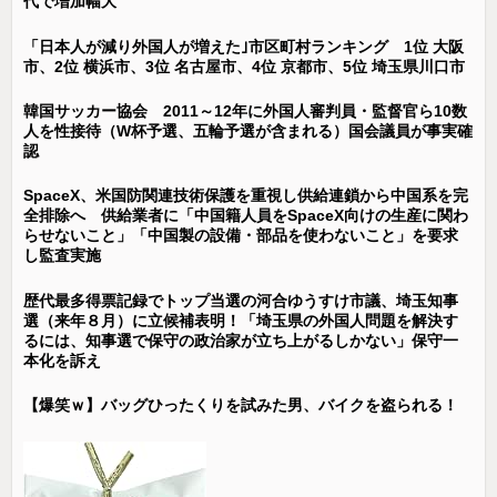
代で増加幅大
「日本人が減り外国人が増えた｣市区町村ランキング 1位 大阪
市、2位 横浜市、3位 名古屋市、4位 京都市、5位 埼玉県川口市
韓国サッカー協会 2011～12年に外国人審判員・監督官ら10数
人を性接待（W杯予選、五輪予選が含まれる）国会議員が事実確
認
SpaceX、米国防関連技術保護を重視し供給連鎖から中国系を完
全排除へ 供給業者に「中国籍人員をSpaceX向けの生産に関わ
らせないこと」「中国製の設備・部品を使わないこと」を要求
し監査実施
歴代最多得票記録でトップ当選の河合ゆうすけ市議、埼玉知事
選（来年８月）に立候補表明！「埼玉県の外国人問題を解決す
るには、知事選で保守の政治家が立ち上がるしかない」保守一
本化を訴え
【爆笑ｗ】バッグひったくりを試みた男、バイクを盗られる！