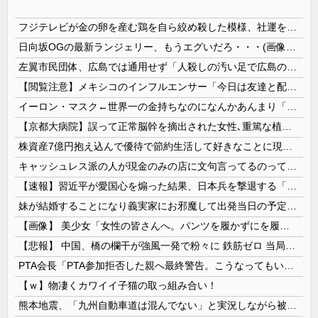
フジテレビが金の卵を産む鶏を自ら絞め殺した模様、社運を賭けたドル箱コンテンツが御蔵入りになってしまい……
日向坂OGの最新ランジェリー、もうエグいだろ・・・(画像どーん)
左翼市民団体、広島では通用せず「人殺しの汚い足で広島の土を踏むな！」→広島県民「お前らの方が汚いんじゃ！」「ワシらが広島県民じゃ」
【閲覧注意】メキシコのインフルエンサー「今日は友達と配達員のアルバイトを体験してみるよ！！」←結果・・・
イーロン・マスク←世界一の金持ちなのになんかあんまり「羨ましい」と感じない理由
【京都大病院】誤って正常脳幹を摘出された女性､重篤な植物状態だが意識は正常で何かを思考していると判明
株資産7億円抱え込んで優待で節約生活して好きなことに現金使わないまま死んでく人の最後の言葉
キャッシュレス派の人が現金のみの店に文句言ってるのってどう思う？
【速報】習近平が愛国心を煽った結果、日本兵を撃退する「抗日テーマパーク」が各地で人気 1000人超が軍服姿で一斉突撃！
妹が結婚することになり義実家にお邪魔して出発当日の予定を話していた すると義兄嫁が「北海道って、ご祝儀1万8千円って指定してくるんだって？」 と聞いてきて…
【画像】 美少女「女性の皆さんへ。パンツを履かずにを履いてみてください」
【悲報】 中国、橋の欄干が強風一発で粉々に 鉄筋ゼロ 当局「接着剤でくっつけただけ」「正常で、品質問題はない」
PTA会長「PTA参加拒否した親へ最終警告。こうなってもいい？」
【ｗ】物凄くカワイイ子猫の取っ組み合い！
熊本地震、「九州自動車道は混んでない」と実況しながら被災地へ向かう有名アナなどに批判殺到 全国紙記者「最新の状況をいち早く伝えることは報道機関としての責務」「情報を取り上げることには大きな意義がある」