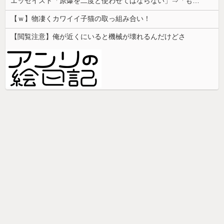
エッセイスト「原爆を二度と使わせてはならない」⇒「もちろん中国の核も非難する？」⇒「中国の核は綺麗な核！」
【ｗ】物凄くカワイイ子猫の取っ組み合い！
【閲覧注意】俺が近くにいると機械が壊れるんだけどさ