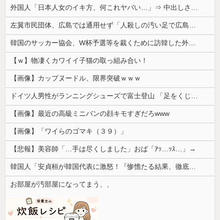
外国人「日本人女のイキ方、何これヤバい…」⇒ 中出しされ痙攣する姿が海外で話題に
左翼市民団体、広島では通用せず「人殺しの汚い足で広島の土を踏むな！」→広島県民「お前らの方が汚いんじゃ！」「ワシらが広島県民じゃ」
韓国のサッカー協会、W杯予選等を裁くために訪韓した外国人審判を「性接待」していた……大して強くもないチームが潤沢な予算を持ってりゃそうなるわな
【ｗ】物凄くカワイイ子猫の取っ組み合い！
【画像】カップヌードル、限界突破ｗｗｗ
ドイツ人男性がランニングシューズで富士登山 「足をくじいて動けない」
【画像】最近の高級ミニバンの顔キモすぎだろwww
【画像】「ワイらのゴマキ（３９）」
【悲報】美容師「…手は尽くしました」おば「ｱｯ…ｯｽ…」→
韓国人「安貞桓が韓国代表に激怒！『惨憺たる結果、徹底的な刷新が必要だ』と監督や協会を痛烈批判」
お部屋が汚部屋になってまう、、