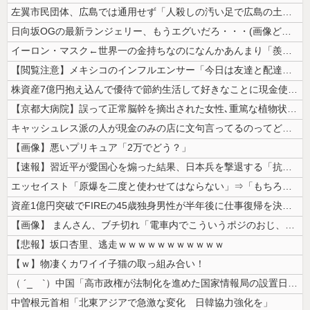
左翼市民団体、広島では通用せず「人殺しの汚い足で広島の土を踏むな！」→...
日向坂OGの最新ランジェリー、もうエグいだろ・・・(画像どーん)
イーロン・マスク←世界一の金持ちなのになんかあんまり「羨ましい」と感じ...
【閲覧注意】メキシコのインフルエンサー「今日は友達と配達員のアルバイト...
株資産7億円抱え込んで優待で節約生活して好きなことに現金使わないまま死...
【京都大病院】誤って正常脳幹を摘出された女性､重篤な植物状態だが意識は...
キャッシュレス派の人が現金のみの店に文句言ってるのってどう思う？
【画像】悪いプリキュア「2万でどう？」
【速報】習近平が愛国心を煽った結果、日本兵を撃退する「抗日テーマパーク...
エッセイスト「原爆を二度と使わせてはならない」⇒「もちろん中国の核も非...
資産1億円突破でFIREの45歳独身男性が半年後に仕事復帰を決意した「...
【画像】 まんさん、ブチ切れ「電車内でこういうポジのおじ、ガチでイラネ...
【悲報】坂口杏里、逃走ｗｗｗｗｗｗｗｗｗｗｗ
【ｗ】物凄くカワイイ子猫の取っ組み合い！
（ ´_ゝ`）中国「高市政権が法制化を進めた国家情報局の設置日が7月3...
中曽根元首相「北東アジアで急激な変化 日韓協力強化を」