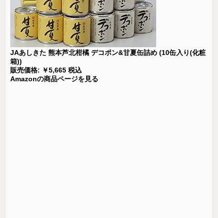
JAあしきた 熊本芦北柑橘 デコポン&甘夏缶詰め (10缶入り(化粧
箱))
販売価格: ￥5,665 税込
Amazonの商品ページを見る