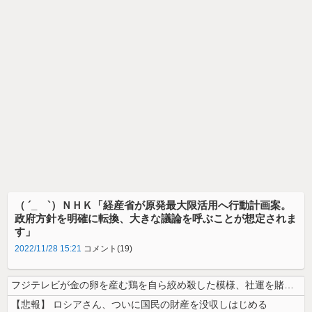
（ ´_ゝ`）ＮＨＫ「経産省が原発最大限活用へ行動計画案。
政府方針を明確に転換、大きな議論を呼ぶことが想定されま
す」
2022/11/28 15:21
コメント(19)
フジテレビが金の卵を産む鶏を自ら絞め殺した模様、社運を賭けたドル箱コン...
【悲報】 ロシアさん、ついに国民の財産を没収しはじめる