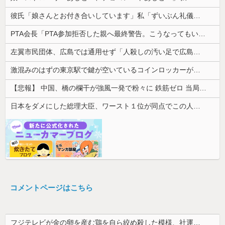
彼氏「娘さんとお付き合いしています」私「ずいぶん礼儀正しい子だね…」→完璧すぎる対応に逆に不安になって…
PTA会長「PTA参加拒否した親へ最終警告。こうなってもいい？」
左翼市民団体、広島では通用せず「人殺しの汚い足で広島の土を踏むな！」→広島県民「お前らの方が汚いんじゃ！」「ワシらが広島県民じゃ」
激混みのはずの東京駅で鍵が空いているコインロッカーが散見、「ラッキー」と思って中を確認してみると……
【悲報】 中国、橋の欄干が強風一発で粉々に 鉄筋ゼロ 当局「接着剤でくっつけただけ」「正常で、品質問題はない」
日本をダメにした総理大臣、ワースト１位が同点でこの人ｗｗｗｗｗｗ
コメントページはこちら
フジテレビが金の卵を産む鶏を自ら絞め殺した模様、社運を賭けたドル箱コンテンツが御蔵入りになってしまい……