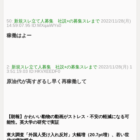
50:
新規スレ立て人募集 社説+の募集スレまで
2022/11/28(月)
14:59:07.95 ID:MXqaiWYs0
稼働はよー
2:
新規スレ立て人募集 社説+の募集スレまで
2022/11/28(月) 1
3:51:19.03 ID:HKVXEEDF0
原油代が高すぎるし早く再稼働して
【朗報】かわいい動物の動画がストレス・不安の軽減になる可
能性。英大学の研究で実証
東大調査「外国人受け入れ反対」大幅増（20.7pt増）、若い世