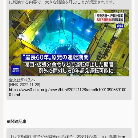
に転換する内容で、大きな議論を呼ぶことが想定されます。
全文はﾘﾝｸ先へ
[NHK 2022.11.28]
https://www3.nhk.or.jp/news/html/20221128/amp/k1001390569100
0.html
※関連記事
【レア動画】原子炉が稼働する様子、不気味な美しさに鳥肌
http