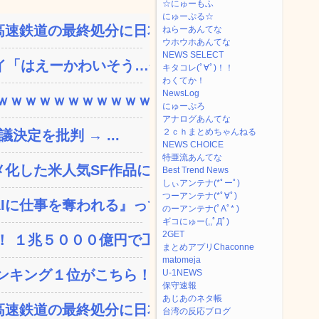
☆にゅーもふ
にゅーぷる☆
速鉄道の最終処分に日本側...
ねらーあんてな
ウホウホあんてな
NEWS SELECT
「はえーかわいそう…会...
キタコレ(ﾟ∀ﾟ)！！
わくてか！
NewsLog
ｗｗｗｗｗｗｗｗｗｗｗ...
にゅーぷろ
アナログあんてな
２ｃｈまとめちゃんねる
決定を批判 → ...
NEWS CHOICE
特亜流あんてな
した米人気SF作品に絶...
Best Trend News
しぃアンテナ(*ﾟーﾟ)
つーアンテナ(*ﾟ∀ﾟ)
に仕事を奪われる』って...
のーアンテナ(ﾟAﾟ* )
ギコにゅー(,,ﾟДﾟ)
2GET
 １兆５０００億円で工...
まとめアプリChaconne
matomeja
ンキング１位がこちら！
U-1NEWS
保守速報
あじあのネタ帳
速鉄道の最終処分に日本側...
台湾の反応ブログ