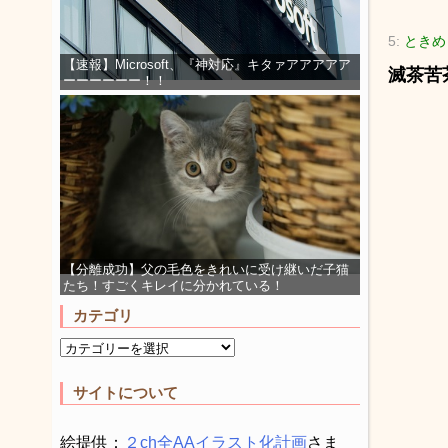
5:
ときめき
【速報】Microsoft、『神対応』キタァアアアアア
滅茶苦
ーーーーーー！！
【分離成功】父の毛色をきれいに受け継いだ子猫
たち！すごくキレイに分かれている！
カテゴリ
サイトについて
絵提供：
２ch全AAイラスト化計画
さま