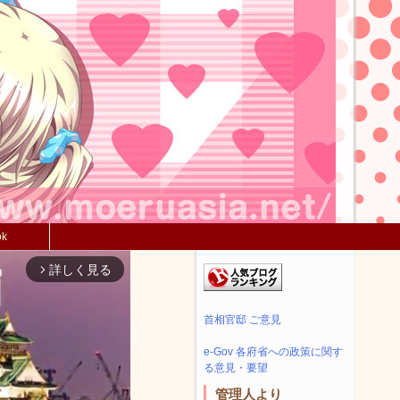
ok
詳しく見る
arrow_forward_ios
首相官邸 ご意見
e-Gov 各府省への政策に関す
る意見・要望
管理人より