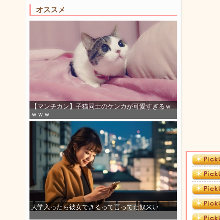
オススメ
【マンチカン】子猫同士のケンカが可愛すぎるｗ
ｗｗｗ
大学入ったら彼女できるって言ってた奴来い