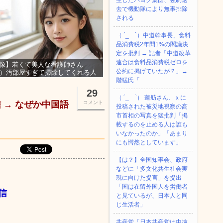
生したパヨク集団、強制退
去で機動隊により無事排除
される
（ ´_ゝ`）中道幹事長、食料
品消費税2年間1%の閣議決
定を批判 → 記者「中道改革
連合は食料品消費税ゼロを
像】若くて美人な看護師さん
公約に掲げていたが？」→
3）汚部屋すぎて掃除してくれる人
集ｗｗｗ
階猛氏「
29
（ ´_ゝ`） 蓮舫さん、ｘに
→ なぜか中国語
コメント
投稿された被災地視察の高
市首相の写真を猛批判「掲
載するのを止める人は誰も
いなかったのか」「あまり
にも愕然としています」
【は？】全国知事会、政府
などに「多文化共生社会実
現に向けた提言」を提出
「国は在留外国人を労働者
信
と見ているが、日本人と同
じ生活者」
共産党「日本共産党は中抜