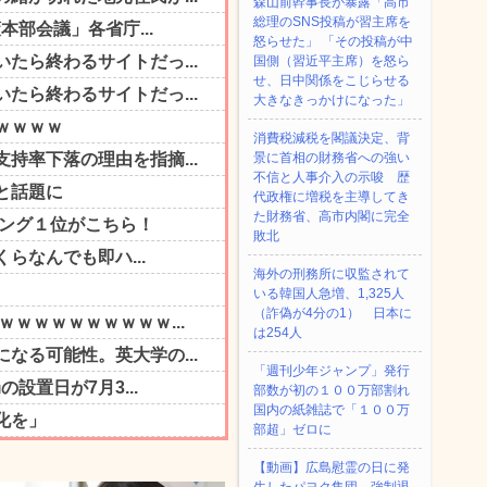
森山前幹事長が暴露「高市
総理のSNS投稿が習主席を
怒らせた」 「その投稿が中
国側（習近平主席）を怒ら
せ、日中関係をこじらせる
大きなきっかけになった」
消費税減税を閣議決定、背
景に首相の財務省への強い
不信と人事介入の示唆 歴
代政権に増税を主導してき
た財務省、高市内閣に完全
敗北
海外の刑務所に収監されて
いる韓国人急増、1,325人
（詐偽が4分の1） 日本に
は254人
「週刊少年ジャンプ」発行
部数が初の１００万部割れ
国内の紙雑誌で「１００万
部超」ゼロに
【動画】広島慰霊の日に発