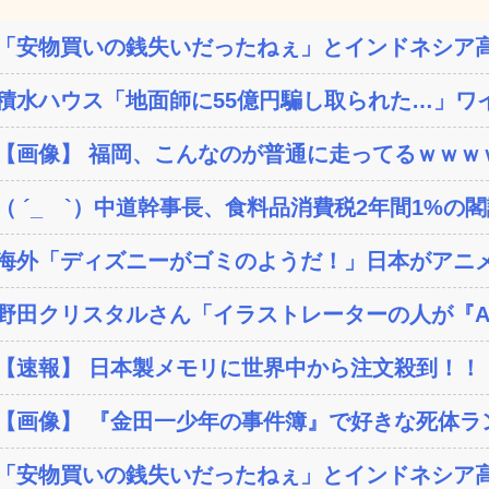
「安物買いの銭失いだったねぇ」とインドネシア高
積水ハウス「地面師に55億円騙し取られた…」ワイ
【画像】 福岡、こんなのが普通に走ってるｗｗｗｗ
（ ´_ゝ`）中道幹事長、食料品消費税2年間1%の閣議
海外「ディズニーがゴミのようだ！」日本がアニメ化
野田クリスタルさん「イラストレーターの人が『AI
【速報】 日本製メモリに世界中から注文殺到！！！
【画像】 『金田一少年の事件簿』で好きな死体ラ
「安物買いの銭失いだったねぇ」とインドネシア高