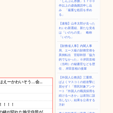
「しんぶん赤旗」１７００
件以上の虚偽購読申し込
み 「厳重な処罰を求め
る」
【速報】山本太郎が去った
れいわ新選組、新たな党名
は「いのちの党」 略称
「いのち」
【財務省人事】内閣人事
局、エース級の財務官僚を
異例転出 官邸幹部「協力
的でなかった」※岸田首相
（当時）の秘書官などを歴
任 、岸田首相の後輩
【外国人公務員】三重県、
ぱよくマスコミの総攻撃に
屈せず！「県民対象アンケ
ート『外国人の職員採用を
続けるべきか』は差別に該
当しない」結果を公表する
方針