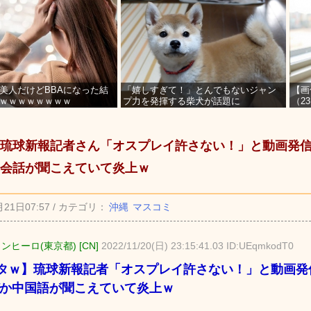
美人だけどBBAになった結
「嬉しすぎて！」とんでもないジャン
【画
ｗｗｗｗｗｗｗｗ
プ力を発揮する柴犬が話題に
（2
を募
琉球新報記者さん「オスプレイ許さない！」と動画発信 
会話が聞こえていて炎上ｗ
月21日07:57 / カテゴリ：
沖縄
マスコミ
ンヒーロ(東京都) [CN]
2022/11/20(日) 23:15:41.03 ID:UEqmkodT0
タｗ】琉球新報記者「オスプレイ許さない！」と動画発
ぜか中国語が聞こえていて炎上ｗ