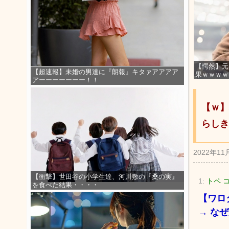
【愕然】元
【超速報】未婚の男達に『朗報』キタァアアアア
果ｗｗｗｗ
アーーーーーーー！！
【ｗ】
らしき
2022年11
【衝撃】世田谷の小学生達、河川敷の『桑の実』
1:
トペ コ
を食べた結果・・・・
【ワロ
→ な