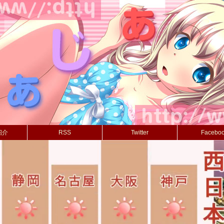
紹介
RSS
Twitter
Facebo