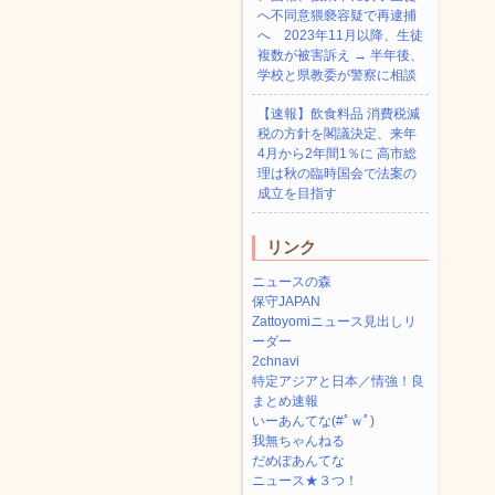
へ不同意猥褻容疑で再逮捕
へ 2023年11月以降、生徒
複数が被害訴え → 半年後、
学校と県教委が警察に相談
【速報】飲食料品 消費税減
税の方針を閣議決定、来年
4月から2年間1％に 高市総
理は秋の臨時国会で法案の
成立を目指す
リンク
ニュースの森
保守JAPAN
Zattoyomiニュース見出しリ
ーダー
2chnavi
特定アジアと日本／情強！良
まとめ速報
いーあんてな(#ﾟｗﾟ)
我無ちゃんねる
だめぽあんてな
ニュース★３つ！