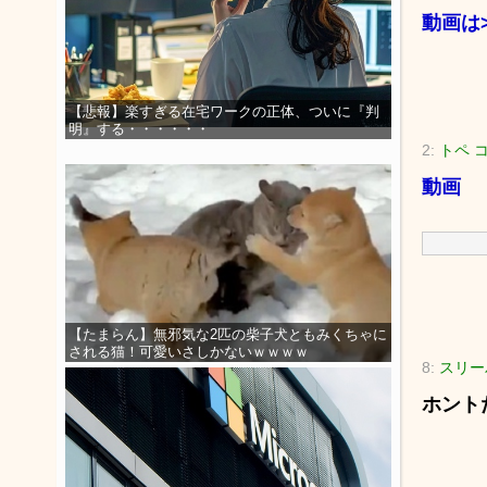
動画は
【悲報】楽すぎる在宅ワークの正体、ついに『判
明』する・・・・・・
2:
トペ コ
動画
【たまらん】無邪気な2匹の柴子犬ともみくちゃに
される猫！可愛いさしかないｗｗｗｗ
8:
スリーパ
ホント