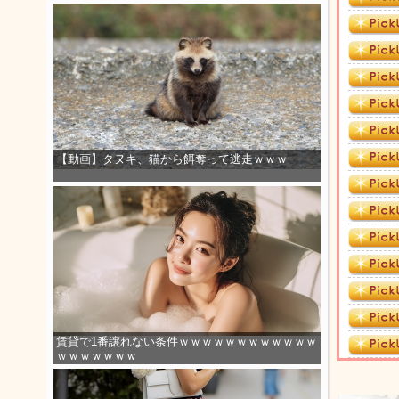
【動画】タヌキ、猫から餌奪って逃走ｗｗｗ
賃貸で1番譲れない条件ｗｗｗｗｗｗｗｗｗｗｗｗ
ｗｗｗｗｗｗｗ