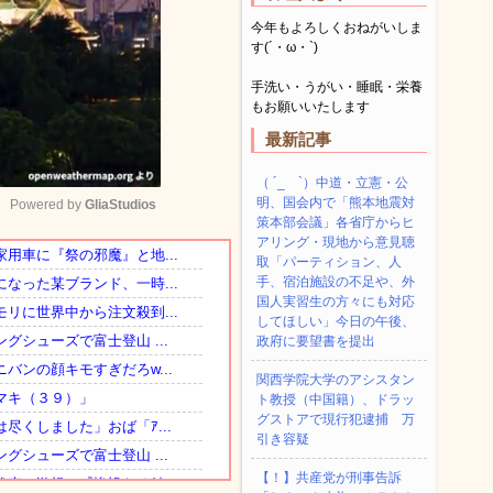
今年もよろしくおねがいしま
す(´・ω・`)
手洗い・うがい・睡眠・栄養
もお願いいたします
最新記事
（ ´_ゝ`）中道・立憲・公
明、国会内で「熊本地震対
Powered by 
GliaStudios
策本部会議」各省庁からヒ
アリング・現地から意見聴
取「パーティション、人
Mute
手、宿泊施設の不足や、外
国人実習生の方々にも対応
してほしい」今日の午後、
政府に要望書を提出
関西学院大学のアシスタン
ト教授（中国籍）、ドラッ
グストアで現行犯逮捕 万
引き容疑
【！】共産党が刑事告訴