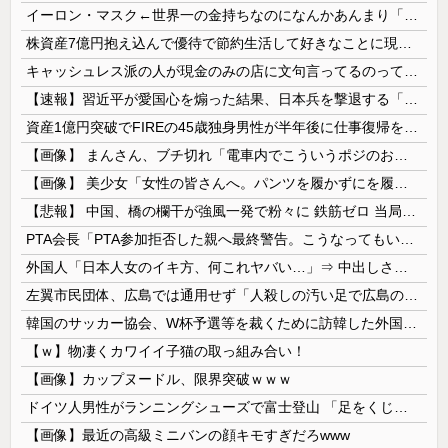
イーロン・マスク←世界一の金持ちなのになんかあんまり「羨ましい」と感じない理由
株資産7億円抱え込んで優待で節約生活して好きなことに現金使わないまま死んでく人の最後の言葉
キャッシュレス派の人が現金のみの店に文句言ってるのってどう思う？
【速報】習近平が愛国心を煽った結果、日本兵を撃退する「抗日テーマパーク」が各地で人気 1000人超が軍服姿で一斉突撃！
資産1億円突破でFIREの45歳独身男性が半年後に仕事復帰を決意した「1通の通知」
【画像】 まんさん、ブチ切れ「電車内でこういうポジのおじ、ガチでイラネ」→
【画像】 美少女「女性の皆さんへ。パンツを履かずにを履いてみてください」
【悲報】 中国、橋の欄干が強風一発で粉々に 鉄筋ゼロ 当局「接着剤でくっつけただけ」「正常で、品質問題はない」
PTA会長「PTA参加拒否した親へ最終警告。こうなってもいい？」
外国人「日本人女のイキ方、何これヤバい…」⇒ 中出しされ痙攣する姿が海外で話題に
左翼市民団体、広島では通用せず「人殺しの汚い足で広島の土を踏むな！」→広島県民「お前らの方が汚いんじゃ！」「ワシらが広島県民じゃ」
韓国のサッカー協会、W杯予選等を裁くために訪韓した外国人審判を「性接待」していた……大して強くもないチームが潤沢な予算を持ってりゃそうなるわな
【ｗ】物凄くカワイイ子猫の取っ組み合い！
【画像】カップヌードル、限界突破ｗｗｗ
ドイツ人男性がランニングシューズで富士登山 「足をくじいて動けない」
【画像】最近の高級ミニバンの顔キモすぎだろwww