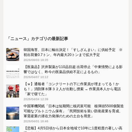
「ニュース」カテゴリの最新記事
韓国海苔、日本に輸出決定！「すしざんまい」に供給予定 ※
初出荷量0.7トン、年内最大20トンまで拡大予定
2026/08/03 18:35
【医薬品】沢井製薬が110品目超 出荷停止「中東情勢による影
響ではなく、昨今の医薬品供給不足によるもの」
2026/04/07 10:12
【ｗ】通報者「コンクリートの下に作業員が埋まってる！か
も！」消防隊８隊３２人が出動し捜索 → 作業員本人から電話
「家で寝てた」
2026/04/04 12:39
中国軍機関紙「日本は短期間に核武装可能 核弾頭5500個製造
可能なプルトニウム保有」「民間技術を装い防衛産業を育成、
軍需産業の潜在力発揮のための土台を用意」
2026/04/01 16:46
【悲報】4月5日頃から日本全地域で10年に1度程度の著しい高