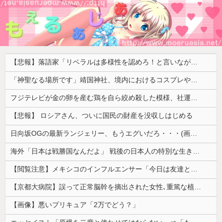
【悲報】落語家「リベラルは多様性を認めろ！と言いながら自分達と違う意見には執拗に攻撃してくる！」ｗｗｗｗｗｗｗｗｗｗｗｗｗｗ
「神聖なる場所です」靖国神社、境内におけるコスプレや軍装の禁止を発表
フジテレビが金の卵を産む鶏を自ら絞め殺した模様、社運を賭けたドル箱コンテンツが御蔵入りになってしまい……
【悲報】 ロシアさん、ついに国民の財産を没収しはじめる
日向坂OGの最新ランジェリー、もうエグいだろ・・・(画像どーん)
海外「日本は戦勝国なんだよ」 戦後の日本人の特別な生き様に各国から称賛の声
【閲覧注意】メキシコのインフルエンサー「今日は友達と配達員のアルバイトを体験してみるよ！！」←結果・・・
【京都大病院】誤って正常脳幹を摘出された女性､重篤な植物状態だが意識は正常で何かを思考していると判明
【画像】悪いプリキュア「2万でどう？」