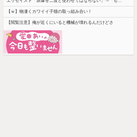
エッセイスト「原爆を二度と使わせてはならない」⇒「もちろん中国の核も非難する？」⇒「中国の核は綺麗な核！」
【ｗ】物凄くカワイイ子猫の取っ組み合い！
【閲覧注意】俺が近くにいると機械が壊れるんだけどさ