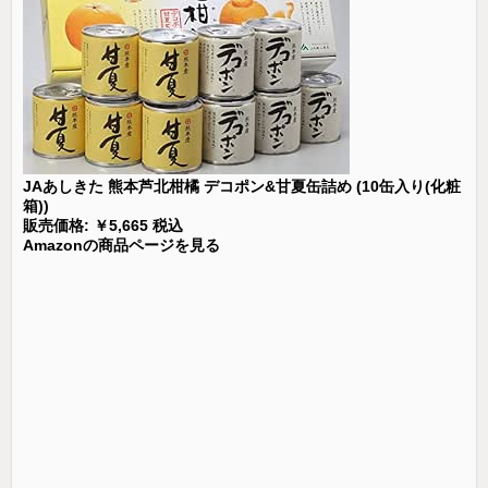
JAあしきた 熊本芦北柑橘 デコポン&甘夏缶詰め (10缶入り(化粧
箱))
販売価格: ￥5,665 税込
Amazonの商品ページを見る