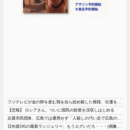
フジテレビが金の卵を産む鶏を自ら絞め殺した模様、社運を賭けたドル箱コンテンツが御蔵入りになってしまい……
【悲報】 ロシアさん、ついに国民の財産を没収しはじめる
左翼市民団体、広島では通用せず「人殺しの汚い足で広島の土を踏むな！」→広島県民「お前らの方が汚いんじゃ！」「ワシらが広島県民じゃ」
日向坂OGの最新ランジェリー、もうエグいだろ・・・(画像どーん)