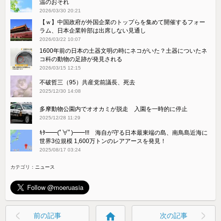
温のおそれ
2026/03/30 20:21
【ｗ】中国政府が外国企業のトップらを集めて開催するフォー
ラム、日本企業幹部は出席しない見通し
2026/03/22 10:07
1600年前の日本の土器文明の時にネコがいた？土器についたネ
コ科の動物の足跡が発見される
2026/03/15 12:15
不破哲三（95）共産党前議長、死去
2025/12/30 14:08
多摩動物公園内でオオカミが脱走 入園を一時的に停止
2025/12/28 11:29
ｷﾀ━━(ﾟ∀ﾟ)━━!!! 海自が守る日本最東端の島、南鳥島近海に
世界3位規模 1,600万トンのレアアースを発見！
2025/08/17 03:24
カテゴリ：
ニュース
home
前の記事
次の記事