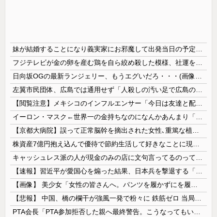
妹が結婚することになり義実家にお邪魔して出発当日の予定を話していた すると義兄嫁が「北海道って、ご祝儀1万8千円って指定してくるんだって？」 と聞いてきて…
フジテレビが金の卵を産む鶏を自ら絞め殺した模様、社運を賭けたドル箱コンテンツが御蔵入りになってしまい……
日向坂OGの最新ランジェリー、もうエグいだろ・・・(画像どーん)
左翼市民団体、広島では通用せず「人殺しの汚い足で広島の土を踏むな！」→広島県民「お前らの方が汚いんじゃ！」「ワシらが広島県民じゃ」
【閲覧注意】メキシコのインフルエンサー「今日は友達と配達員のアルバイトを体験してみるよ！！」←結果・・・
イーロン・マスク←世界一の金持ちなのになんかあんまり「羨ましい」と感じない理由
【京都大病院】誤って正常脳幹を摘出された女性､重篤な植物状態だが意識は正常で何かを思考していると判明
株資産7億円抱え込んで優待で節約生活して好きなことに現金使わないまま死んでく人の最後の言葉
キャッシュレス派の人が現金のみの店に文句言ってるのってどう思う？
【速報】習近平が愛国心を煽った結果、日本兵を撃退する「抗日テーマパーク」が各地で人気 1000人超が軍服姿で一斉突撃！
【画像】 美少女「女性の皆さんへ。パンツを履かずにを履いてみてください」
【悲報】 中国、橋の欄干が強風一発で粉々に 鉄筋ゼロ 当局「接着剤でくっつけただけ」「正常で、品質問題はない」
PTA会長「PTA参加拒否した親へ最終警告。こうなってもいい？」