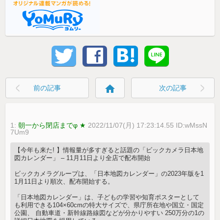
home
前の記事
次の記事
1:
朝一から閉店までφ ★
2022/11/07(月) 17:23:14.55 ID:wMssN
7Um9
【今年も来た! 】情報量が多すぎると話題の「ビックカメラ日本地
図カレンダー」 – 11月11日より全店で配布開始
ビックカメラグループは、「日本地図カレンダー」の2023年版を1
1月11日より順次、配布開始する。
「日本地図カレンダー」は、子どもの学習や知育ポスターとして
も利用できる104×60cmの特大サイズで、県庁所在地や国立・国定
公園、 自動車道・新幹線路線図などが分かりやすい 250万分の1の