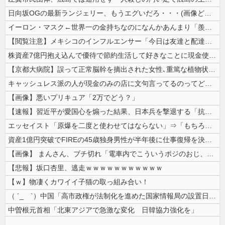
日向坂OGの最新ランジェリー、もうエグいだろ・・・(画像どーん)
イーロン・マスク←世界一の金持ちなのになんかあんまり「羨ましい」と感じ...
【閲覧注意】メキシコのインフルエンサー「今日は友達と配達員のアルバイト...
株資産7億円抱え込んで優待で節約生活して好きなことに現金使わないまま死...
【京都大病院】誤って正常脳幹を摘出された女性､重篤な植物状態だが意識は...
キャッシュレス派の人が現金のみの店に文句言ってるのってどう思う？
【画像】悪いプリキュア「2万でどう？」
【速報】習近平が愛国心を煽った結果、日本兵を撃退する「抗日テーマパーク...
エッセイスト「原爆を二度と使わせてはならない」⇒「もちろん中国の核も非...
資産1億円突破でFIREの45歳独身男性が半年後に仕事復帰を決意した「...
【画像】 まんさん、ブチ切れ「電車内でこういうポジのおじ、ガチでイラネ...
【悲報】坂口杏里、逃走ｗｗｗｗｗｗｗｗｗｗｗ
【ｗ】物凄くカワイイ子猫の取っ組み合い！
（ ´_ゝ`）中国「高市政権が法制化を進めた国家情報局の設置日が7月3...
中曽根元首相「北東アジアで急激な変化 日韓協力強化を」