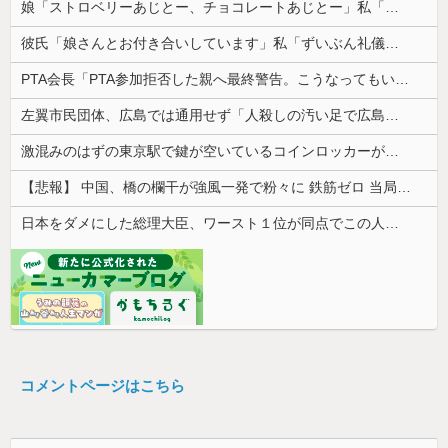
娘「ストロベリーあじとー、チョコレートあじとー」私「えっ、それもう一回言って？」→娘の読み方を聞いて思わず混乱してしまい…
彼氏「娘さんとお付き合いしています」私「ずいぶん礼儀正しい子だね…」→完璧すぎる対応に逆に不安になって…
PTA会長「PTA参加拒否した親へ最終警告。こうなってもいい？」
左翼市民団体、広島では通用せず「人殺しの汚い足で広島の土を踏むな！」→広島県民「お前らの方が汚いんじゃ！」「ワシらが広島県民じゃ」
激混みのはずの東京駅で鍵が空いているコインロッカーが散見、「ラッキー」と思って中を確認してみると……
【悲報】 中国、橋の欄干が強風一発で粉々に 鉄筋ゼロ 当局「接着剤でくっつけただけ」「正常で、品質問題はない」
日本をダメにした総理大臣、ワースト１位が同点でこの人ｗｗｗｗｗｗ
コメントページはこちら