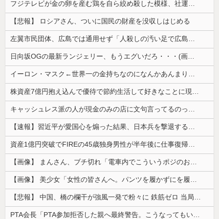
フジテレビが金の卵を産む鶏を自ら絞め殺した模様、社運を賭けたドル箱コンテンツが御蔵入りになってしまい……
【悲報】 ロシアさん、ついに国民の財産を没収しはじめる
左翼市民団体、広島では通用せず「人殺しの汚い足で広島の土を踏むな！」→広島県民「お前らの方が汚いんじゃ！」「ワシらが広島県民じゃ」
日向坂OGの最新ランジェリー、もうエグいだろ・・・(画像どーん)
イーロン・マスク←世界一の金持ちなのになんかあんまり「羨ましい」と感じない理由
株資産7億円抱え込んで優待で節約生活して好きなことに現金使わないまま死んでく人の最後の言葉
キャッシュレス派の人が現金のみの店に文句言ってるのってどう思う？
【速報】習近平が愛国心を煽った結果、日本兵を撃退する「抗日テーマパーク」が各地で人気 1000人超が軍服姿で一斉突撃！
資産1億円突破でFIREの45歳独身男性が半年後に仕事復帰を決意した「1通の通知」
【画像】 まんさん、ブチ切れ「電車内でこういうポジのおじ、ガチでイラネ」→
【画像】 美少女「女性の皆さんへ。パンツを履かずにを履いてみてください」
【悲報】 中国、橋の欄干が強風一発で粉々に 鉄筋ゼロ 当局「接着剤でくっつけただけ」「正常で、品質問題はない」
PTA会長「PTA参加拒否した親へ最終警告。こうなってもいい？」