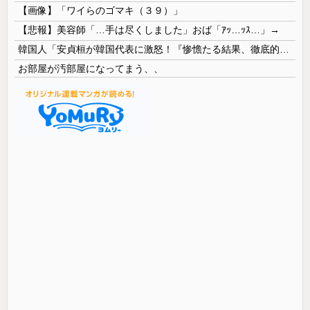
【画像】「ワイらのゴマキ（３９）」
【悲報】美容師「…手は尽くしました」おば「ｱｯ…ｯｽ…」→
韓国人「安貞桓が韓国代表に激怒！『惨憺たる結果、徹底的な刷新が必要だ』と監督や協会を痛烈批判」
お部屋が汚部屋になってまう、、