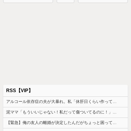
RSS【VIP】
アルコール依存症の夫が大暴れ。私「休肝日くらい作ってよ」夫「必要ない！」→大暴れする夫を見たウトメに真実を話した結果…
泥ママ「もういいじゃない！私だって傷ついてるのに！」→盗みを責められた泥ママがまさかの被害者アピール。その言い分に周囲から笑いが漏れてしまい…
【緊急】俺の友人の離婚が決定したんだがちょっと困ってることがある