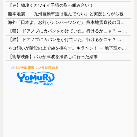
【ｗ】物凄くカワイイ子猫の取っ組み合い！
熊本地震、「九州自動車道は混んでない」と実況しながら被災地へ向かう有名アナなどに批判殺到 全国紙記者「最新の状況をいち早く伝えることは報道機関としての責務」「情報を取り上げることには大きな意義がある」
海外「日本よ、お前がナンバーワンだ」 熊本地震直後の日本の対応のスピードに世界が衝撃
【猫】 ドアノブにカバンをかけていた。行けるかニャ？ → 猫はこうなります…
【猫】 ドアノブにカバンをかけていた。行けるかニャ？ → 猫はこうなります…
ネコ飼いが階段の上で袋を揺らす。キラ〜ン！ → 地下室からヤツが現れる…
【衝撃映像】バカが津波を撮影しに行った結果…