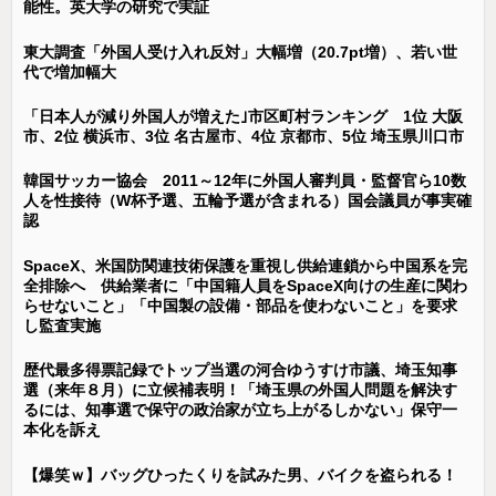
能性。英大学の研究で実証
東大調査「外国人受け入れ反対」大幅増（20.7pt増）、若い世
代で増加幅大
「日本人が減り外国人が増えた｣市区町村ランキング 1位 大阪
市、2位 横浜市、3位 名古屋市、4位 京都市、5位 埼玉県川口市
韓国サッカー協会 2011～12年に外国人審判員・監督官ら10数
人を性接待（W杯予選、五輪予選が含まれる）国会議員が事実確
認
SpaceX、米国防関連技術保護を重視し供給連鎖から中国系を完
全排除へ 供給業者に「中国籍人員をSpaceX向けの生産に関わ
らせないこと」「中国製の設備・部品を使わないこと」を要求
し監査実施
歴代最多得票記録でトップ当選の河合ゆうすけ市議、埼玉知事
選（来年８月）に立候補表明！「埼玉県の外国人問題を解決す
るには、知事選で保守の政治家が立ち上がるしかない」保守一
本化を訴え
【爆笑ｗ】バッグひったくりを試みた男、バイクを盗られる！