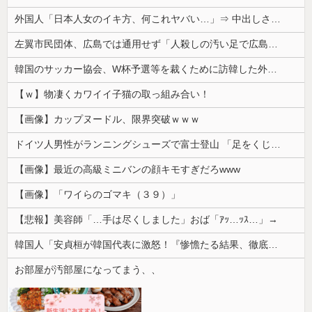
外国人「日本人女のイキ方、何これヤバい…」⇒ 中出しされ痙攣する姿が海外で話題に
左翼市民団体、広島では通用せず「人殺しの汚い足で広島の土を踏むな！」→広島県民「お前らの方が汚いんじゃ！」「ワシらが広島県民じゃ」
韓国のサッカー協会、W杯予選等を裁くために訪韓した外国人審判を「性接待」していた……大して強くもないチームが潤沢な予算を持ってりゃそうなるわな
【ｗ】物凄くカワイイ子猫の取っ組み合い！
【画像】カップヌードル、限界突破ｗｗｗ
ドイツ人男性がランニングシューズで富士登山 「足をくじいて動けない」
【画像】最近の高級ミニバンの顔キモすぎだろwww
【画像】「ワイらのゴマキ（３９）」
【悲報】美容師「…手は尽くしました」おば「ｱｯ…ｯｽ…」→
韓国人「安貞桓が韓国代表に激怒！『惨憺たる結果、徹底的な刷新が必要だ』と監督や協会を痛烈批判」
お部屋が汚部屋になってまう、、