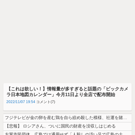
【これは欲しい！】情報量が多すぎると話題の「ビックカメ
ラ日本地図カレンダー」今月11日より全店で配布開始
2022/11/07 19:54
コメント(7)
フジテレビが金の卵を産む鶏を自ら絞め殺した模様、社運を賭けたドル箱コン...
【悲報】 ロシアさん、ついに国民の財産を没収しはじめる
左翼市民団体、広島では通用せず「人殺しの汚い足で広島の土を踏むな！」→...