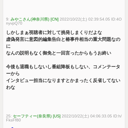
9:
みやこさん(神奈川県) [CN]
2022/10/22(土) 02:39:54.05 ID:4O
nyvpQ70
しかしまぁ視聴者に対して挑発しまくりだよな
虚偽発言に意図的編集告白と椿事件相当の重大問題なの
に
なんの説明もなく御免と一回言ったからもうお終い
今後も退職もしないし番組降板もしない、コメンテータ
ーから
インタビュー担当になりますとかまったく反省してない
わな
25:
セーフティー(奈良県) [US]
2022/10/22(土) 04:06:33.05 ID:h/
FksFf80