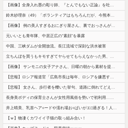
【画像】全身入れ墨の彫り師、『とんでもない正論』を吐いて30万再生されてしまうｗｗｗｗｗｗｗ
鈴木紗理奈（49）「ボランティアはもちろんだが、今熊本へ旅行に行くことも支援になる」
【画像】 例の美人すぎるおにぎり屋さん、裏でおっさんが握っていたｗｗｗｗｗｗｗｗｗｗｗｗｗｗｗｗｗ
元いいとも青年隊、中居正広の”素顔”を暴露
中国、三峡ダムが全開放流。長江流域で深刻な洪水被害
立ちんぼを買うもキモすぎてヤらせてもらえなかった男、代わりの足コキでまさかの大量身寸米青ｗｗｗ
【画像】 サンモニの女子アナさん、日曜の朝から素材を提供してしまう
【悲報】ロシア報道官「広島市長は毎年、ロシアを嫌悪する『偽りの呪文』を繰り返し、日本人をゾンビ化させている」と主張
【悲報】 女さん、歩行者を轢いた挙句、道路に倒れてどえらいことになってしまうw w w w w w w
長身美ボディの保育士さんが女性用風俗を勢いで初利用…子供に絶対見せられないメスの顔でイキまくり。
井上晴美、乳首ヘア○ードや濡れ場お○ぱいがエ□過ぎる！人生最後のラスト写真集、最高！！
【ｗ】物凄くカワイイ子猫の取っ組み合い！