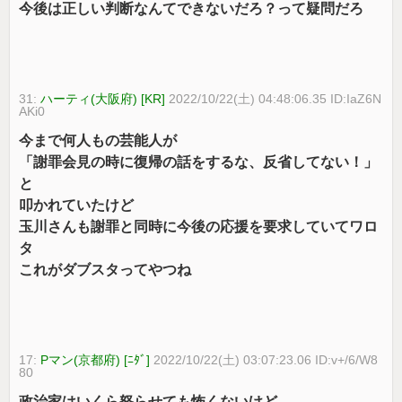
今後は正しい判断なんてできないだろ？って疑問だろ
31:
ハーティ(大阪府) [KR]
2022/10/22(土) 04:48:06.35 ID:IaZ6N
AKi0
今まで何人もの芸能人が
「謝罪会見の時に復帰の話をするな、反省してない！」
と
叩かれていたけど
玉川さんも謝罪と同時に今後の応援を要求していてワロ
タ
これがダブスタってやつね
17:
Pマン(京都府) [ﾆﾀﾞ]
2022/10/22(土) 03:07:23.06 ID:v+/6/W8
80
政治家はいくら怒らせても怖くないけど