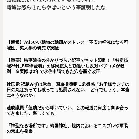
電通は怒らせたらやばいという事証明したな
【朗報】かわいい動物の動画がストレス・不安の軽減になる可
能性。英大学の研究で実証
【重要】時事通信の分かりづらい記事でネット混乱！「特定技
能2号に5年枠登場」を移民拡大と勘違いし反対パブコメが殺
到 ※実際は3年で永住申請できた穴を塞ぐ改正
社民党 福島みずほ党首、国旗損壊罪に危機感「お子様ランチの
日の丸は折っても破っても処罰されない、 どうでしょう。本当
にそうなのか」
蓮舫議員「蓮舫だから叩いていい、との報道に何度も向き合っ
てきました。悔しくても」
「神聖なる場所です」靖国神社、境内におけるコスプレや軍装
の禁止を発表