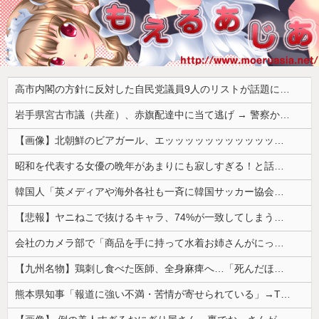
高市内閣の方針に反対した自民党議員9人のリストが話題に、「岩屋はどこへ行った？」との指摘もあるが……
岩手県宮古市議（共産）、赤旗配達中に当て逃げ → 警察から連絡が来て宮古署を訪れ事情聴取
【画像】北朝鮮のビアガール、エッッッッッッッッッッッッッッッッッ！
昭和を代表する女優の晩年があまりにも寂しすぎる！と話題に、自身の子供を餓死する寸前までネグレクトした挙句……
韓国人「英メディアや海外各社も一斉に韓国サッカー協会を巡る過去の不祥事を報道！」→「国際的な信用失墜の危機‥」
【悲報】ヤニねこで抜けるキャラ、74%が一致してしまうｗｗｗｗｗ
会社のカメラ部で「商品を手に持って水着お姉さんがにっこり」を撮影、だがお姉さんは素人アルバイトで親バレした結果……
【九州名物】鶏刺し食べた医師、全身麻痺へ…「死んだほうが良かったと思っていた」
熊本県知事「報道に強い不満・苦情が寄せられている」→TBSの報道特集がまさにそれな件