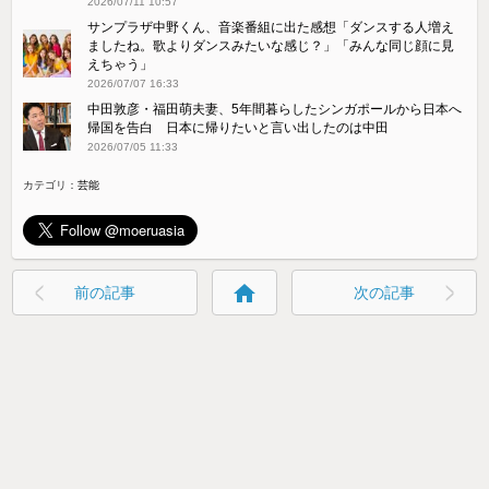
2026/07/11 10:57
サンプラザ中野くん、音楽番組に出た感想「ダンスする人増え
ましたね。歌よりダンスみたいな感じ？」「みんな同じ顔に見
えちゃう」
2026/07/07 16:33
中田敦彦・福田萌夫妻、5年間暮らしたシンガポールから日本へ
帰国を告白 日本に帰りたいと言い出したのは中田
2026/07/05 11:33
カテゴリ：
芸能
home
前の記事
次の記事