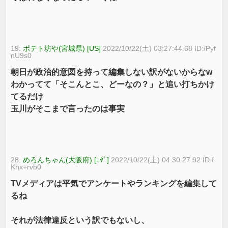
19:
ポテト坊や(宮城県) [US]
2022/10/22(土) 03:27:44.68 ID:/Pyf
nU9s0
朝日が政治的意図を持って編集しない訳がないからなw
わかってて「そこんとこ、どーなの？」と追い打ちかけ
てるだけ
玉川がそこまで言ったのは事実
28:
めろんちゃん(大阪府) [ﾆﾀﾞ]
2022/10/22(土) 04:30:27.92 ID:f
Khx+rvb0
TVメディアは平気でアンケートやランキングを編集して
るね
それが法律違反という訳でもないし、