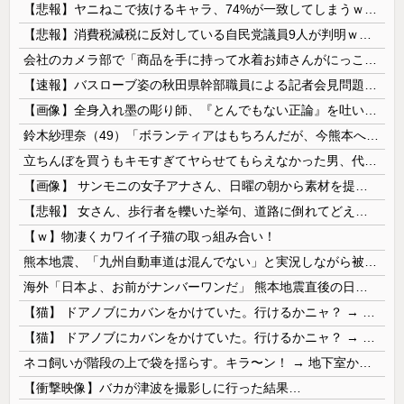
【悲報】ヤニねこで抜けるキャラ、74%が一致してしまうｗｗｗｗｗ
【悲報】消費税減税に反対している自民党議員9人が判明ｗｗｗｗｗｗ
会社のカメラ部で「商品を手に持って水着お姉さんがにっこり」を撮影、だがお姉さんは素人アルバイトで親バレした結果……
【速報】バスローブ姿の秋田県幹部職員による記者会見問題、ラブホテルからの参加だと特定「体調が優れなかったため...」とは何だったのか
【画像】全身入れ墨の彫り師、『とんでもない正論』を吐いて30万再生されてしまうｗｗｗｗｗｗｗ
鈴木紗理奈（49）「ボランティアはもちろんだが、今熊本へ旅行に行くことも支援になる」
立ちんぼを買うもキモすぎてヤらせてもらえなかった男、代わりの足コキでまさかの大量身寸米青ｗｗｗ
【画像】 サンモニの女子アナさん、日曜の朝から素材を提供してしまう
【悲報】 女さん、歩行者を轢いた挙句、道路に倒れてどえらいことになってしまうw w w w w w w
【ｗ】物凄くカワイイ子猫の取っ組み合い！
熊本地震、「九州自動車道は混んでない」と実況しながら被災地へ向かう有名アナなどに批判殺到 全国紙記者「最新の状況をいち早く伝えることは報道機関としての責務」「情報を取り上げることには大きな意義がある」
海外「日本よ、お前がナンバーワンだ」 熊本地震直後の日本の対応のスピードに世界が衝撃
【猫】 ドアノブにカバンをかけていた。行けるかニャ？ → 猫はこうなります…
【猫】 ドアノブにカバンをかけていた。行けるかニャ？ → 猫はこうなります…
ネコ飼いが階段の上で袋を揺らす。キラ〜ン！ → 地下室からヤツが現れる…
【衝撃映像】バカが津波を撮影しに行った結果…