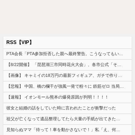
RSS【VIP】
PTA会長「PTA参加拒否した親へ最終警告。こうなってもいい？」
【8/22開催】 「琵琶湖三市同時花火大会」、各市公式「そんな花火大会は存在しない」→ 高価チケットを購入した人達がSNS阿鼻叫喚
【画像】 キャミイの18万円の最新フィギュア、ガチで作り込みがエグすぎる
【悲報】 中国、橋の欄干が強風一発で粉々に 鉄筋ゼロ 当局「接着剤でくっつけただけ」「正常で、品質問題はない」
【速報】 イオンモール熊本の爆発原因が判明！！！！
彼女と結婚の話をしていた時に言われたことが衝撃だった
祖父が亡くなって遺品整理してたら大量の手紙が出てきた。全部同じ女性で祖父と恋愛関係だったっぽい
見知らぬママ「待って！車を動かさないで！」私「え、何があったの！？」→慌てて降りると園長先生が激怒していて…