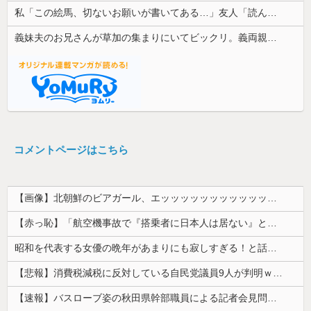
私「この絵馬、切ないお願いが書いてある…」友人「読んでみて」→有名神社で見つけた願い事の内容に、思わず神様も困るだろうと思ってしまい…
義妹夫のお兄さんが草加の集まりにいてビックリ。義両親は新興宗教大嫌いな人たちなのに...
コメントページはこちら
【画像】北朝鮮のビアガール、エッッッッッッッッッッッッッッッッッ！
【赤っ恥】「航空機事故で『搭乗者に日本人は居ない』という発表は嫌い。人間として同じ価値だと思う」→ツッコミ殺到も「自分が気に入らないと思った」と...
昭和を代表する女優の晩年があまりにも寂しすぎる！と話題に、自身の子供を餓死する寸前までネグレクトした挙句……
【悲報】消費税減税に反対している自民党議員9人が判明ｗｗｗｗｗｗ
【速報】バスローブ姿の秋田県幹部職員による記者会見問題、ラブホテルからの参加だと特定「体調が優れなかったため...」とは何だったのか