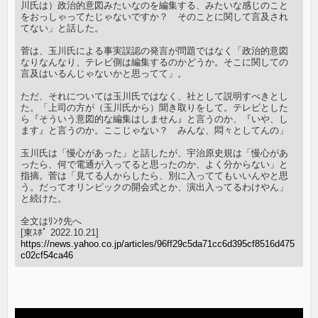
川氏は）政治的意図みたいなのを編集する、みたいな感じのこと
をおっしゃってたじゃないですか？ そのことに関して言及され
てない」と話した。
菅は、玉川氏による事実誤認の発言が問題ではなく「政治的意図
なりなんなり、テレビ側は編集するのかどうか。そこに関しての
言及はいるんじゃないかと思ってて」。
ただ、それについては玉川氏ではなく、社として説明すべきとし
た。「上司の方が（玉川氏から）聞き取りをして。テレビとした
ら『そういう意図的な編集はしません』と言うのか、『いや、し
ます』と言うのか。ここじゃない？ みんな、悶々としてんの」
玉川氏は「慢心があった」と話したが、宇治原史規は「慢心があ
ったら、何で電通が入ってると思ったのか、よく分からない」と
指摘。菅は「見てる人からしたら、別に入っててもいいんやと思
う。だってオリンピックの開会式とか、演出入ってるわけやん」
と続けた。
全文はﾘﾝｸ先へ
[東ｽﾎﾟ 2022.10.21]
https://news.yahoo.co.jp/articles/96ff29c5da71cc6d395cf8516d475
c02cf54ca46