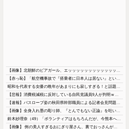
【画像】北朝鮮のビアガール、エッッッッッッッッッッッッッッッッッ！
【赤っ恥】「航空機事故で『搭乗者に日本人は居ない』という発表は嫌い。人間として同じ価値だと思う」→ツッコミ殺到も「自分が気に入らないと思った」と...
昭和を代表する女優の晩年があまりにも寂しすぎる！と話題に、自身の子供を餓死する寸前までネグレクトした挙句……
【悲報】消費税減税に反対している自民党議員9人が判明ｗｗｗｗｗｗ
【速報】バスローブ姿の秋田県幹部職員による記者会見問題、ラブホテルからの参加だと特定「体調が優れなかったため...」とは何だったのか
【画像】全身入れ墨の彫り師、『とんでもない正論』を吐いて30万再生されてしまうｗｗｗｗｗｗｗ
鈴木紗理奈（49）「ボランティアはもちろんだが、今熊本へ旅行に行くことも支援になる」
【画像】 例の美人すぎるおにぎり屋さん、裏でおっさんが握っていたｗｗｗｗｗｗｗｗｗｗｗｗｗｗｗｗｗ