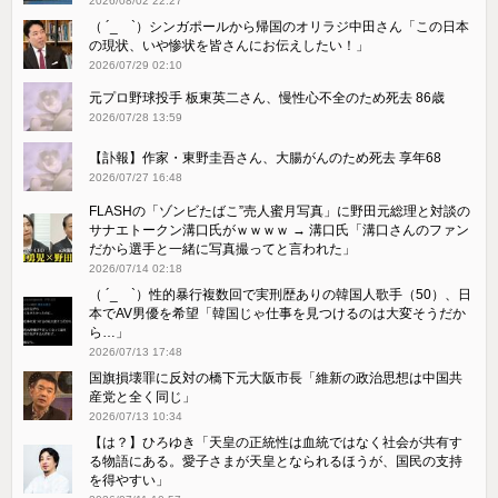
2026/08/02 22:27
（ ´_ゝ`）シンガポールから帰国のオリラジ中田さん「この日本
の現状、いや惨状を皆さんにお伝えしたい！」
2026/07/29 02:10
元プロ野球投手 板東英二さん、慢性心不全のため死去 86歳
2026/07/28 13:59
【訃報】作家・東野圭吾さん、大腸がんのため死去 享年68
2026/07/27 16:48
FLASHの「ゾンビたばこ”売人蜜月写真」に野田元総理と対談の
サナエトークン溝口氏がｗｗｗｗ → 溝口氏「溝口さんのファン
だから選手と一緒に写真撮ってと言われた」
2026/07/14 02:18
（ ´_ゝ`）性的暴行複数回で実刑歴ありの韓国人歌手（50）、日
本でAV男優を希望「韓国じゃ仕事を見つけるのは大変そうだか
ら…」
2026/07/13 17:48
国旗損壊罪に反対の橋下元大阪市長「維新の政治思想は中国共
産党と全く同じ」
2026/07/13 10:34
【は？】ひろゆき「天皇の正統性は血統ではなく社会が共有す
る物語にある。愛子さまが天皇となられるほうが、国民の支持
を得やすい」