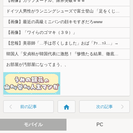
【画像】カップヌードル、限界突破ｗｗｗ
ドイツ人男性がランニングシューズで富士登山 「足をくじいて動けない」
【画像】最近の高級ミニバンの顔キモすぎだろwww
【画像】「ワイらのゴマキ（３９）」
【悲報】美容師「…手は尽くしました」おば「ｱｯ…ｯｽ…」→
韓国人「安貞桓が韓国代表に激怒！『惨憺たる結果、徹底的な刷新が必要だ』と監督や協会を痛烈批判」
お部屋が汚部屋になってまう、、
home
前の記事
次の記事
モバイル
PC