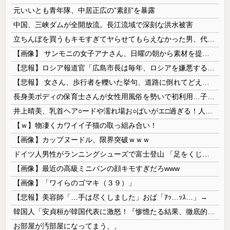
元いいとも青年隊、中居正広の”素顔”を暴露
中国、三峡ダムが全開放流。長江流域で深刻な洪水被害
立ちんぼを買うもキモすぎてヤらせてもらえなかった男、代わりの足コキでまさかの大量身寸米青ｗｗｗ
【画像】 サンモニの女子アナさん、日曜の朝から素材を提供してしまう
【悲報】ロシア報道官「広島市長は毎年、ロシアを嫌悪する『偽りの呪文』を繰り返し、日本人をゾンビ化させている」と主張
【悲報】 女さん、歩行者を轢いた挙句、道路に倒れてどえらいことになってしまうw w w w w w w
長身美ボディの保育士さんが女性用風俗を勢いで初利用…子供に絶対見せられないメスの顔でイキまくり。
井上晴美、乳首ヘア○ードや濡れ場お○ぱいがエ□過ぎる！人生最後のラスト写真集、最高！！
【ｗ】物凄くカワイイ子猫の取っ組み合い！
【画像】カップヌードル、限界突破ｗｗｗ
ドイツ人男性がランニングシューズで富士登山 「足をくじいて動けない」
【画像】最近の高級ミニバンの顔キモすぎだろwww
【画像】「ワイらのゴマキ（３９）」
【悲報】美容師「…手は尽くしました」おば「ｱｯ…ｯｽ…」→
韓国人「安貞桓が韓国代表に激怒！『惨憺たる結果、徹底的な刷新が必要だ』と監督や協会を痛烈批判」
お部屋が汚部屋になってまう、、