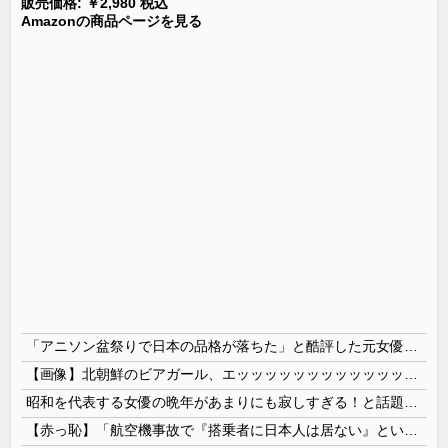
販売価格: ￥2,980 税込
Amazonの商品ページを見る
「アニソン盆祭りで日本の品格が落ちた」と酷評した元女優、「あんたが品格を語るのかよ！」と総ツッコミを食らってしまい……
【画像】北朝鮮のビアガール、エッッッッッッッッッッッッッッッッッ！
昭和を代表する女優の晩年があまりにも寂しすぎる！と話題に、自身の子供を餓死する寸前までネグレクトした挙句……
【赤っ恥】「航空機事故で『搭乗者に日本人は居ない』という発表は嫌い。人間として同じ価値だと思う」→ツッコミ殺到も「自分が気に入らないと思った」と...