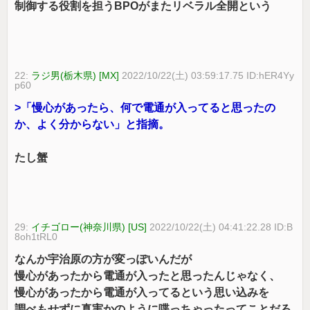
制御する役割を担うBPOがまたリベラル全開という
22:
ラジ男(栃木県) [MX]
2022/10/22(土) 03:59:17.75 ID:hER4Yy
p60
>「慢心があったら、何で電通が入ってると思ったの
か、よく分からない」と指摘。
たし蟹
29:
イチゴロー(神奈川県) [US]
2022/10/22(土) 04:41:22.28 ID:B
8oh1tRL0
なんか宇治原の方が変っぽいんだが
慢心があったから電通が入ったと思ったんじゃなく、
慢心があったから電通が入ってるという思い込みを
調べもせずに真実かのように喋っちゃったってことだろ