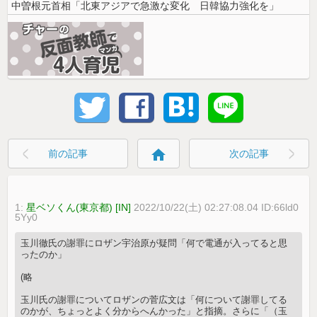
中曽根元首相「北東アジアで急激な変化 日韓協力強化を」
home
前の記事
次の記事
1:
星ベソくん(東京都) [IN]
2022/10/22(土) 02:27:08.04 ID:66ld0
5Yy0
玉川徹氏の謝罪にロザン宇治原が疑問「何で電通が入ってると思
ったのか」
(略
玉川氏の謝罪についてロザンの菅広文は「何について謝罪してる
のかが、ちょっとよく分からへんかった」と指摘。さらに「（玉