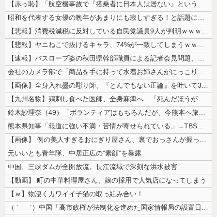
【赤っ恥】「航空機事故で『搭乗者に日本人は居ない』という発表は嫌い。人...
昭和を代表する女優の晩年があまりにも寂しすぎる！と話題に、自身の子供を...
【悲報】消費税減税に反対している自民党議員9人が判明ｗｗｗｗｗｗ
【悲報】ヤニねこで抜けるキャラ、74%が一致してしまうｗｗｗｗｗ
【速報】バスローブ姿の秋田県幹部職員による記者会見問題、ラブホテルから...
会社のカメラ部で「商品を手に持って水着お姉さんがにっこり」を撮影、だが...
【画像】全身入れ墨の彫り師、『とんでもない正論』を吐いて30万再生され...
【九州名物】鶏刺し食べた医師、全身麻痺へ…「死んだほうが良かったと思っ...
鈴木紗理奈（49）「ボランティアはもちろんだが、今熊本へ旅行に行くこと...
熊本県知事「報道に強い不満・苦情が寄せられている」→TBSの報道特集が...
【画像】 例の美人すぎるおにぎり屋さん、裏でおっさんが握っていたｗｗｗ...
元いいとも青年隊、中居正広の”素顔”を暴露
中国、三峡ダムが全開放流。長江流域で深刻な洪水被害
【動画】 町の中華料理屋さん、娘の採用で人気店になってしまう
【ｗ】物凄くカワイイ子猫の取っ組み合い！
（ ´_ゝ`）中国「高市政権が法制化を進めた国家情報局の設置日が7月3...