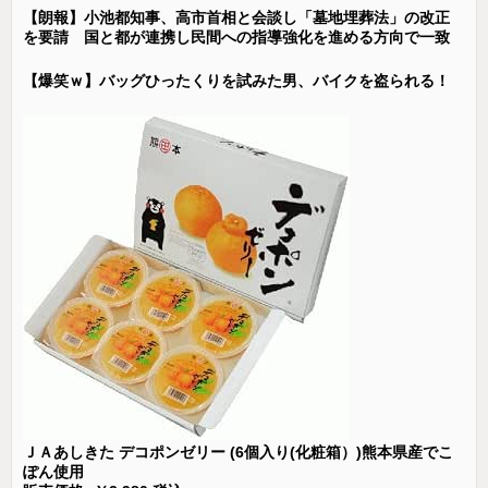
【朗報】小池都知事、高市首相と会談し「墓地埋葬法」の改正
を要請 国と都が連携し民間への指導強化を進める方向で一致
【爆笑ｗ】バッグひったくりを試みた男、バイクを盗られる！
ＪＡあしきた デコポンゼリー (6個入り(化粧箱）)熊本県産でこ
ぽん使用