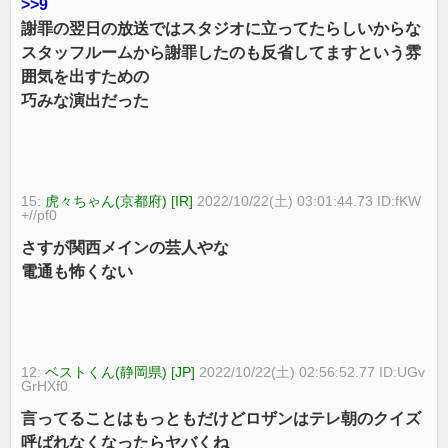
>>9
謝罪の翌日の放送ではスタジオに立ってたらしいからな
スタッフルームから謝罪したのも反省してますという雰
囲気を出すための
巧みな演出だった
15:
虎々ちゃん(京都府) [IR]
2022/10/22(土) 03:01:44.73 ID:fKW
+//pf0
さすが関西メインの芸人やな
電通も怖くない
12:
ベストくん(静岡県) [JP]
2022/10/22(土) 02:56:52.77 ID:UGv
GrHXf0
言ってることはもっともだけどロザンはテレ朝のクイズ
呼ばれなくなったらヤバくね