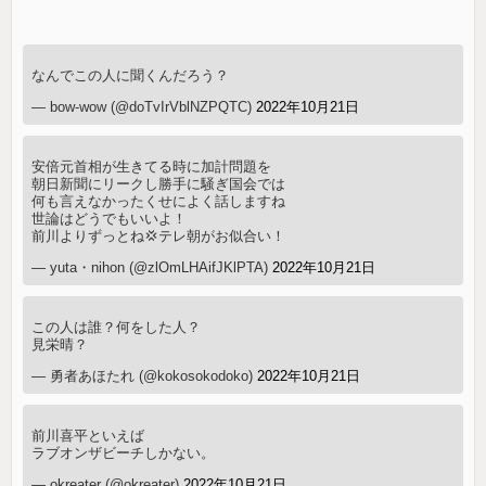
なんでこの人に聞くんだろう？
— bow-wow (@doTvIrVblNZPQTC)
2022年10月21日
安倍元首相が生きてる時に加計問題を
朝日新聞にリークし勝手に騒ぎ国会では
何も言えなかったくせによく話しますね
世論はどうでもいいよ！
前川よりずっとね💢テレ朝がお似合い！
— yuta・nihon (@zlOmLHAifJKlPTA)
2022年10月21日
この人は誰？何をした人？
見栄晴？
— 勇者あほたれ (@kokosokodoko)
2022年10月21日
前川喜平といえば
ラブオンザビーチしかない。
— okreater (@okreater)
2022年10月21日