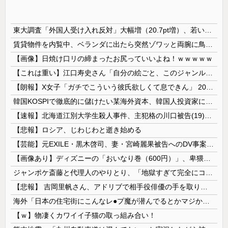
東大調査「外国人受け入れ反対」大幅増（20.7pt増）、若い世代で増加幅大
賃貸物件を内覧中、ベランダに出たら突然ゾワッと両腕に鳥肌が出た。「やっぱりこの部屋嫌だ」と思った瞬間、体が前にドンッと突き飛ばされて…
【画像】日焼け口リの締まったお尻っていいよね！ｗｗｗｗｗ
【これは重い】江口寿史さん「自分の絵ごと、このジャンルはそろそろ終わりかな」
【朗報】X女子「ガチでこういう彼氏欲しくて息できん」 2000万バズ
韓国KOSPIで徹底的に儲けたい某海外資本、韓国人投資家に楽観的すぎる未来予測を提示して……
【速報】北海道江別大学生殺人事件、主犯格の川口被告(19)に無期懲役の判決
【悲報】ロシア、じわじわと逝き始める
【芸能】元EXILE・黒木啓司、妻・宮崎麗果被告へのDV事案で逮捕されていた 宮崎は全身打撲、頭部裂傷及び打撲、頸部損傷の怪我
【画像あり】ディズニーの「おいなり巻（600円）」、卑猥すぎて賛否両論ｗｗｗｗｗ
ジャンポケ斎藤と代理人のやりとり、「地獄すぎて完全にコントになってる……」と衝撃を受ける人が続出中
【悲報】 吉岡里帆さん、アドリブで相手役俳優の手を取りお○ぱいに押し当てる
海外「日本の住宅街にこんなレ●プ魔が潜んでるとかマジかよ…さすがHENTAIの国…」
【ｗ】物凄くカワイイ子猫の取っ組み合い！