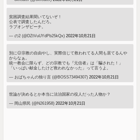
貧困調査結果聞いてないぞ！
公表で調査したんだろ。
ラブオンザビーチ。
— の2 (@DZtVuUYdPb25kQx)
2022年10月21日
別に😑宗教の自由やし、実際信じて救われてる人間も居てるんや
からなぁ。
統一教会に限らず、どの宗教でも『元信者』は「騙された！」
「いっぱい献金したけど救われなかった」って言うよ。
— おばちゃんの独り言 (@BOSS73494307)
2022年10月21日
世論が決めるとか本当に法治国家の役人だった人物か？
— 岡山県民 (@N261958)
2022年10月21日