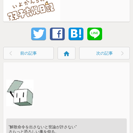
home
前の記事
次の記事
”解散命令を出さないと世論が許さない”
さらっと恐ろしい事を仰る。