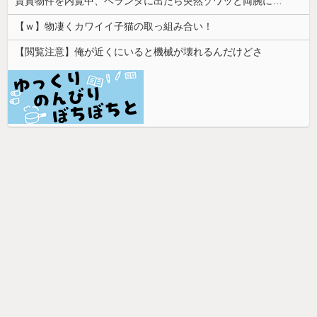
賃貸物件を内覧中、ベランダに出たら突然ゾワッと両腕に鳥肌が出た。「やっぱりこの部屋嫌だ」と思った瞬間、体が前にドンッと突き飛ばされて…
【ｗ】物凄くカワイイ子猫の取っ組み合い！
【閲覧注意】俺が近くにいると機械が壊れるんだけどさ