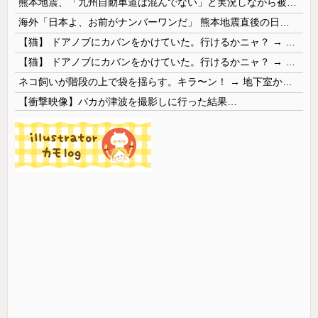
熊本地震、「九州自動車道は混んでない」と実況しながら被災地へ向かう有名アナなどに批判殺到 全国紙記者「最新の状況をいち早く伝えることは報道機関としての責務」「情報を取り上げることには大きな意義がある」
海外「日本よ、お前がナンバーワンだ」 熊本地震直後の日本の対応のスピードに世界が衝撃
【猫】 ドアノブにカバンをかけていた。行けるかニャ？ → 猫はこうなります…
【猫】 ドアノブにカバンをかけていた。行けるかニャ？ → 猫はこうなります…
ネコ飼いが階段の上で袋を揺らす。キラ〜ン！ → 地下室からヤツが現れる…
【衝撃映像】バカが津波を撮影しに行った結果…