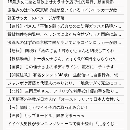
15歳少女に薬と酒飲ませカラオケ店で性的暴行、動画撮影 54歳無職を再逮捕 動画770本も見つかる
激混みのはずの東京駅で鍵が空いているコインロッカーが散見、「ラッキー」と思って中を確認してみると……
韓国サッカーのイメージが墜落
【速報】パさん「平和を願う式典なのに防弾ガラスと防弾バッグSP」安倍元首相の悲劇や石破前首相も同環境だったことは忘れる
賃貸物件を内覧中、ベランダに出たら突然ゾワッと両腕に鳥肌が出た。「やっぱりこの部屋嫌だ」と思った瞬間、体が前にドンッと突き飛ばされて…
激混みのはずの東京駅で鍵が空いているコインロッカーが散見、「ラッキー」と思って中を確認してみると……
【怒報】 国税庁「あのさぁ！君らがちゃんと納税してくれないとこうなっちゃうけどどうする？！」←これw w w w w w w w
【投稿動画】 トー横女子さん、わずか3,000円をもらうために大人のチ●ポをしゃぶってしまう…
【画像】 この佳子さまのボディライン、流石にエチエチすぎやろ！
【閲覧注意】 有名タレント(48歳)、生配信中に自傷行為。想像の10倍エグくてファン全員トラウマに…
ジャンポケ斎藤と代理人のやりとり、「地獄すぎて完全にコントになってる……」と衝撃を受ける人が続出中
【悲報】 吉岡里帆さん、アドリブで相手役俳優の手を取りお○ぱいに押し当てる
入国拒否の半数が日本人!? 「オーストラリアで日本人女性が売春」
【ｗ】物凄くカワイイ子猫の取っ組み合い！
【画像】カップヌードル、限界突破ｗｗｗ
ドイツ人男性がランニングシューズで富士登山 「足をくじいて動けない」