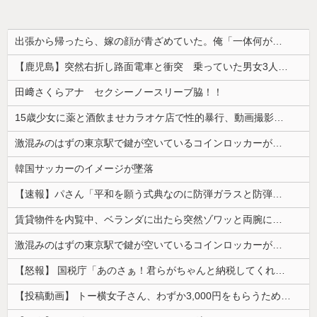
出張から帰ったら、嫁の顔が青ざめていた。俺「一体何があったんだ？」嫁「…」→子供たちに話を聞くと…
【鹿児島】突然右折し路面電車と衝突 乗っていた男女3人は車を放置しダッシュで逃走中
田﨑さくらアナ セクシーノースリーブ脇！！
15歳少女に薬と酒飲ませカラオケ店で性的暴行、動画撮影 54歳無職を再逮捕 動画770本も見つかる
激混みのはずの東京駅で鍵が空いているコインロッカーが散見、「ラッキー」と思って中を確認してみると……
韓国サッカーのイメージが墜落
【速報】パさん「平和を願う式典なのに防弾ガラスと防弾バッグSP」安倍元首相の悲劇や石破前首相も同環境だったことは忘れる
賃貸物件を内覧中、ベランダに出たら突然ゾワッと両腕に鳥肌が出た。「やっぱりこの部屋嫌だ」と思った瞬間、体が前にドンッと突き飛ばされて…
激混みのはずの東京駅で鍵が空いているコインロッカーが散見、「ラッキー」と思って中を確認してみると……
【怒報】 国税庁「あのさぁ！君らがちゃんと納税してくれないとこうなっちゃうけどどうする？！」←これw w w w w w w w
【投稿動画】 トー横女子さん、わずか3,000円をもらうために大人のチ●ポをしゃぶってしまう…