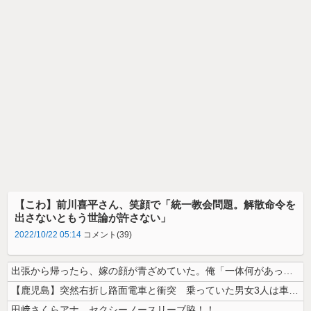
【こわ】前川喜平さん、笑顔で「統一教会問題。解散命令を
出さないともう世論が許さない」
2022/10/22 05:14
コメント(39)
出張から帰ったら、嫁の顔が青ざめていた。俺「一体何があったんだ？」嫁「...
【鹿児島】突然右折し路面電車と衝突 乗っていた男女3人は車を放置しダッ...
田﨑さくらアナ セクシーノースリーブ脇！！