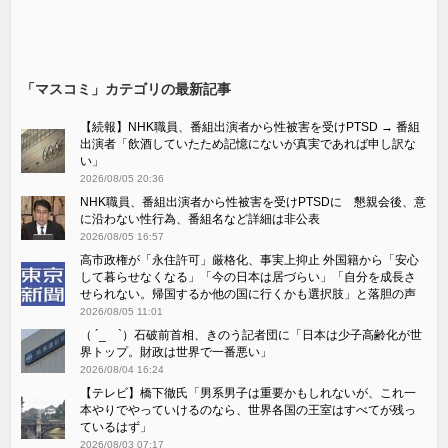
「マスコミ」カテゴリの最新記事
【続報】NHK職員、番組出演者から性被害を受けPTSD → 番組
出演者「飲酒していたため記憶にないが真実であれば申し訳な
い」
2026/08/05 20:36
NHK職員、番組出演者から性被害を受けPTSDに 懇親会後、意
に沿わない性行為、番組名など詳細は非公表
2026/08/05 16:57
高市政権が「永住許可」厳格化、事実上抑止 外国籍から「安心
して暮らせなくなる」「今の日本は居づらい」「自分を成長さ
せられない。帰国するか他の国に行くかも選択肢」と落胆の声
2026/08/05 11:01
（ ´_ゝ`）石破前首相、きのう記者団に「日本は少子高齢化が世
界トップ。財政は世界で一番悪い」
2026/08/04 16:24
【テレビ】橋下徹氏「男系男子は重要かもしれないが、これ一
本やりでやっていけるのなら、世界各国の王室はすべてが残っ
ているはず」
2026/08/03 07:17