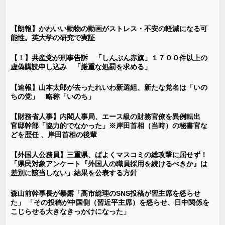
【朗報】かわいい動物の動画がストレス・不安の軽減になる可
能性。英大学の研究で実証
【！】共産党が刑事告訴 「しんぶん赤旗」１７００件以上の
虚偽購読申し込み 「厳重な処罰を求める」
【速報】山本太郎が去ったれいわ新選組、新たな党名は「いの
ちの党」 略称「いのち」
【財務省人事】内閣人事局、エース級の財務官僚を異例転出
官邸幹部「協力的でなかった」※岸田首相（当時）の秘書官な
どを歴任 、岸田首相の後輩
【外国人公務員】三重県、ぱよくマスコミの総攻撃に屈せず！
「県民対象アンケート『外国人の職員採用を続けるべきか』は
差別に該当しない」結果を公表する方針
森山前幹事長が暴露「高市総理のSNS投稿が習主席を怒らせ
た」 「その投稿が中国側（習近平主席）を怒らせ、日中関係を
こじらせる大きなきっかけになった」