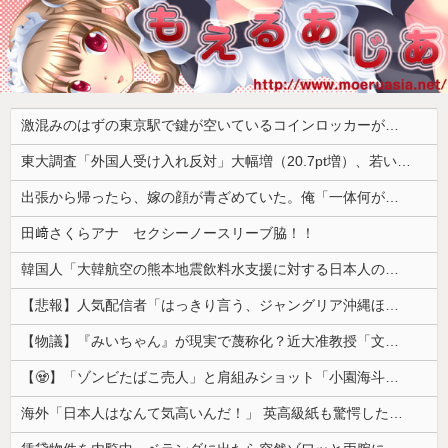
激混みのはずの東京駅で鍵が空いているコインロッカーが散見、「ラッキー」と思って中を確認してみると……
東大調査「外国人受け入れ反対」大幅増（20.7pt増）、若い世代で増加幅大
出張から帰ったら、嫁の顔が青ざめていた。俺「一体何があったんだ？」嫁「…」→子供たちに話を聞くと…
田﨑さくらアナ セクシーノースリーブ脇！！
韓国人「大韓航空の熊本地震飲料水支援に対する日本人の反応をご覧ください・・・」→「」
【悲報】人気配信者「はっきり言う、ジャングリア沖縄ほんとーーーーーーーーにおもんない！！！！」→炎上
【物議】『みいちゃん』が現実で蔑称化？近大准教授「文化芸術は人を傷つけてもよい。ただし傷つけ方がある」
【🧟】「ゾンビたばこ売人」と肩組みショット「小園海斗」に注がれる“厳しい視線” 「レギュラー剥奪も選択肢のひとつに」
海外「日本人はなんて気高いんだ！」 英高級紙も驚愕した極限の中の日本人の姿に世界が衝撃