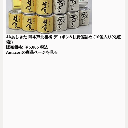
JAあしきた 熊本芦北柑橘 デコポン&甘夏缶詰め (10缶入り(化粧
箱))
販売価格: ￥5,665 税込
Amazonの商品ページを見る