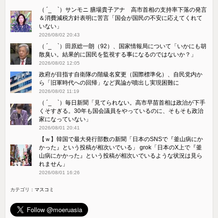
（ ´_ゝ`）サンモニ 膳場貴子アナ 高市首相の支持率下落の発言
＆消費減税方針表明に苦言「国会が国民の不安に応えてくれて
いない」
2026/08/02 20:43
（ ´_ゝ`）田原総一朗（92）、国家情報局について「いかにも胡
散臭い。結果的に国民を監視する事になるのではないか？」
2026/08/02 12:05
政府が目指す自衛隊の階級名変更（国際標準化）、自民党内か
ら「旧軍時代への回帰」など異論が噴出し実現困難に
2026/08/02 11:19
（ ´_ゝ`）毎日新聞「見てられない。高市早苗首相は政治が下手
くそすぎる。30年も国会議員をやっているのに、そもそも政治
家になっていない」
2026/08/01 20:41
【ｗ】韓国で最大発行部数の新聞「日本のSNSで『釜山病にか
かった』という投稿が相次いでいる」 grok「日本のX上で『釜
山病にかかった』という投稿が相次いでいるような状況は見ら
れません」
2026/08/01 16:26
カテゴリ：
マスコミ