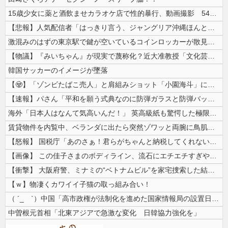
15歳少女に薬と酒飲ませカラオケ店で性的暴行、動画撮影 54歳無職を再...
【悲報】人気配信者「はっきり言う、ジャングリア沖縄ほんとーーーーーーー...
激混みのはずの東京駅で鍵が空いているコインロッカーが散見、「ラッキー」...
【物議】『みいちゃん』が現実で蔑称化？近大准教授「文化芸術は人を傷つけ...
韓国サッカーのイメージが墜落
【🧟】「ゾンビたばこ売人」と肩組みショット「小園海斗」に注がれる“厳...
【速報】パさん「平和を願う式典なのに防弾ガラスと防弾バッグSP」安倍元...
海外「日本人はなんて気高いんだ！」 英高級紙も驚愕した極限の中の日本人...
賃貸物件を内覧中、ベランダに出たら突然ゾワッと両腕に鳥肌が出た。「やっ...
【怒報】 国税庁「あのさぁ！君らがちゃんと納税してくれないとこうなっち...
【画像】 この佳子さまのボディライン、流石にエチエチすぎやろ！
【衝撃】 大阪府警、ミナミの“ベトナムビル”を家宅捜索した結果・・・・...
【ｗ】物凄くカワイイ子猫の取っ組み合い！
（ ´_ゝ`）中国「高市政権が法制化を進めた国家情報局の設置日が7月3...
中曽根元首相「北東アジアで急激な変化 日韓協力強化を」