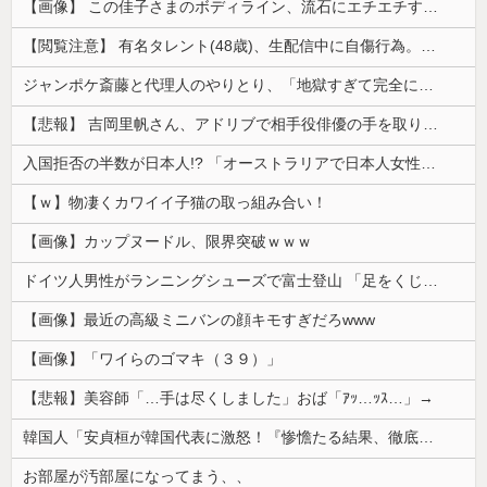
【画像】 この佳子さまのボディライン、流石にエチエチすぎやろ！
【閲覧注意】 有名タレント(48歳)、生配信中に自傷行為。想像の10倍エグくてファン全員トラウマに…
ジャンポケ斎藤と代理人のやりとり、「地獄すぎて完全にコントになってる……」と衝撃を受ける人が続出中
【悲報】 吉岡里帆さん、アドリブで相手役俳優の手を取りお○ぱいに押し当てる
入国拒否の半数が日本人!? 「オーストラリアで日本人女性が売春」
【ｗ】物凄くカワイイ子猫の取っ組み合い！
【画像】カップヌードル、限界突破ｗｗｗ
ドイツ人男性がランニングシューズで富士登山 「足をくじいて動けない」
【画像】最近の高級ミニバンの顔キモすぎだろwww
【画像】「ワイらのゴマキ（３９）」
【悲報】美容師「…手は尽くしました」おば「ｱｯ…ｯｽ…」→
韓国人「安貞桓が韓国代表に激怒！『惨憺たる結果、徹底的な刷新が必要だ』と監督や協会を痛烈批判」
お部屋が汚部屋になってまう、、