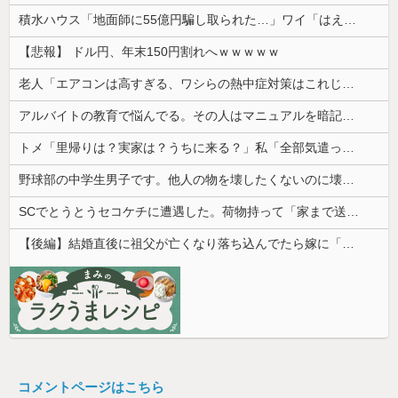
積水ハウス「地面師に55億円騙し取られた…」ワイ「はえーかわいそう…会社滅茶苦茶やろなぁ」
【悲報】 ドル円、年末150円割れへｗｗｗｗｗ
老人「エアコンは高すぎる、ワシらの熱中症対策はこれじゃよ」
アルバイトの教育で悩んでる。その人はマニュアルを暗記して機械のように繰り返すロボットタイプ
トメ「里帰りは？実家は？うちに来る？」私「全部気遣ってくれてるのは分かるけど…」→善意だからこそ断れなくて…
野球部の中学生男子です。他人の物を壊したくないのに壊してしまいます
SCでとうとうセコケチに遭遇した。荷物持って「家まで送ってくれない」って言ってきて...
【後編】結婚直後に祖父が亡くなり落ち込んでたら嫁に「いつまでくよくよしてるの？」と言われた。お義父さんやお義母さんの負担もなくなったし良かったと...
コメントページはこちら