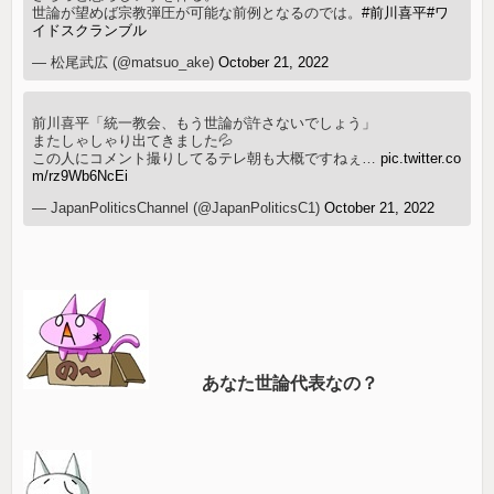
世論が望めば宗教弾圧が可能な前例となるのでは。
#前川喜平
#ワ
イドスクランブル
— 松尾武広 (@matsuo_ake)
October 21, 2022
前川喜平「統一教会、もう世論が許さないでしょう」
またしゃしゃり出てきました💦
この人にコメント撮りしてるテレ朝も大概ですねぇ…
pic.twitter.co
m/rz9Wb6NcEi
— JapanPoliticsChannel (@JapanPoliticsC1)
October 21, 2022
あなた世論代表なの？