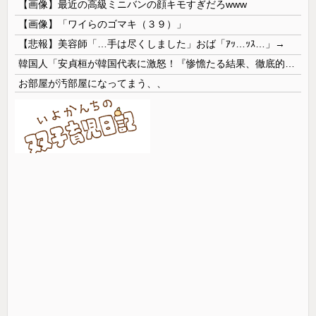
【画像】最近の高級ミニバンの顔キモすぎだろwww
【画像】「ワイらのゴマキ（３９）」
【悲報】美容師「…手は尽くしました」おば「ｱｯ…ｯｽ…」→
韓国人「安貞桓が韓国代表に激怒！『惨憺たる結果、徹底的な刷新が必要だ』と監督や協会を痛烈批判」
お部屋が汚部屋になってまう、、