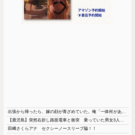
出張から帰ったら、嫁の顔が青ざめていた。俺「一体何があったんだ？」嫁「…」→子供たちに話を聞くと…
【鹿児島】突然右折し路面電車と衝突 乗っていた男女3人は車を放置しダッシュで逃走中
田﨑さくらアナ セクシーノースリーブ脇！！