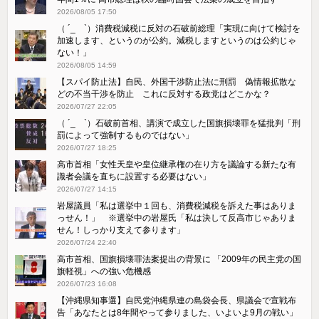
2026/08/05 17:50
（ ´_ゝ`）消費税減税に反対の石破前総理「実現に向けて検討を
加速します、というのが公約。減税しますというのは公約じゃ
ない！」
2026/08/05 14:59
【スパイ防止法】自民、外国干渉防止法に刑罰 偽情報拡散な
どの不当干渉を防止 これに反対する政党はどこかな？
2026/07/27 22:05
（ ´_ゝ`）石破前首相、講演で成立した国旗損壊罪を猛批判「刑
罰によって強制するものではない」
2026/07/27 18:25
高市首相「女性天皇や皇位継承権の在り方を議論する新たな有
識者会議を直ちに設置する必要はない」
2026/07/27 14:15
岩屋議員「私は選挙中１回も、消費税減税を訴えた事はありま
っせん！」 ※選挙中の岩屋氏「私は決して反高市じゃありま
せん！しっかり支えて参ります」
2026/07/24 22:40
高市首相、国旗損壊罪法案提出の背景に 「2009年の民主党の国
旗軽視」への強い危機感
2026/07/23 16:08
【沖縄県知事選】自民党沖縄県連の島袋会長、県議会で宣戦布
告「あなたとは8年間やって参りました、いよいよ9月の戦い」