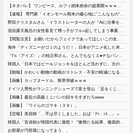
【ネタバレ】 ワンピース、ルフィ絶体絶命の超展開ｗｗｗｗｗｗｗｗｗｗｗｗｗｗｗｗｗｗｗｗｗｗｗｗｗｗｗｗｗｗｗｗｗｗｗｗｗｗｗｗｗｗｗｗｗ...
【速報】 専門家「イオンモール熊本の爆心地に”こんなもの”があったんだけど…」
野田クリスタルさん「イラストレーターの人が『AIに仕事を奪われる』って言ってるけど、あなた達は"仕事を奪う側"じゃない？」
混浴露天風呂の女性客見て甥っ子がフル○起してしまう事案が発生 part4
【閲覧注意】 お願いだからフェイクであってほしいこの女児の動画、本物だった…
海外「ディズニーがゴミのようだ！」日本がアニメ化した米人気SF作品に絶賛の声が殺到中
『I"s〈アイズ〉』の桂正和さん、とんでもなくエ●チなパンツを描く。これもう芸術だろ
韓国人「日本ではビールジョッキをほとんど洗わずに、次の客に出すんだ！ これが証拠の映像だ!!」……あー、なるほどですねー。韓国には「アレ」がないんだ？
【朗報】かわいい動物の動画がストレス・不安の軽減になる可能性。英大学の研究で実証
【画像】カップヌードル、限界突破ｗｗｗ
ドイツ人男性がランニングシューズで富士登山 「足をくじいて動けない」
【画像】最近の高級ミニバンの顔キモすぎだろwww
【画像】「ワイらのゴマキ（３９）」
【悲報】美容師「…手は尽くしました」おば「ｱｯ…ｯｽ…」→
韓国人「安貞桓が韓国代表に激怒！『惨憺たる結果、徹底的な刷新が必要だ』と監督や協会を痛烈批判」
お部屋が汚部屋になってまう、、