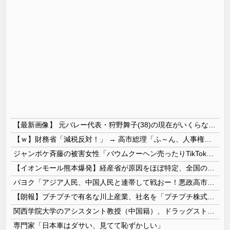
【最新画像】 元バレー代表・狩野舞子(38)の現在がいくらなんでも即ハボすぎる！
【ｗ】財務省「減税反対！」 → 高市総理「ふ～ん、人事権発動ね？」 → 結果 ｗｗｗｗｗｗｗｗｗｗ
ジャンポケ斉藤の被害女性「バウムクーヘン売ったりTikTokライブしててムカついたから示談しなかった」
【イオンモール熊本爆発】経産省が原因をほぼ特定、全国の大規模施設でガス供給設備の点検要請にまで発展する事態に・・・【PICKUP】
パヨク「アジア人民、中国人民と連帯して戦おー！悪政高市を打倒するぞー！」
【朗報】プチプチで有名な川上産業、社名を「プチプチ株式会社」に変更wwwww
関西学院大学のアシスタント教授（中国籍）、ドラッグストアで現行犯逮捕 万引き容疑
専門家「日本車はダサい、見てて恥ずかしい」