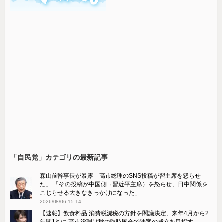
「自民党」カテゴリの最新記事
森山前幹事長が暴露「高市総理のSNS投稿が習主席を怒らせ
た」 「その投稿が中国側（習近平主席）を怒らせ、日中関係を
こじらせる大きなきっかけになった」
2026/08/06 15:14
【速報】飲食料品 消費税減税の方針を閣議決定、来年4月から2
年間1％に 高市総理は秋の臨時国会で法案の成立を目指す