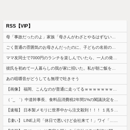
RSS【VIP】
母「事故だったのよ」家族「母さんがわざとやるはずない」→嫁が毒を飲まされ子どもを失ったのに信じてもらえず…
ごく普通の雰囲気のお母さんだったのに、子どもの名前の由来を聞いて驚きを隠せなくなって…
ママ友同士で7000円のランチを楽しんでいたら、一人の発言で場の空気が凍りついた。その理由とは…
彼氏を初めて一人暮らしの我が家に招いた。私が朝ご飯を作ったのだが、彼氏にトーストに何塗る？って聞いたら...
あの咀嚼音がどうしても無理で吐きそう
【画像】 福岡、こんなのが普通に走ってるｗｗｗｗｗｗｗｗｗｗｗｗｗｗｗｗｗｗｗｗｗｗｗｗｗｗｗｗｗｗｗｗｗｗｗｗｗｗｗｗ
（ ´_ゝ`）中道幹事長、食料品消費税2年間1%の閣議決定を批判 → 記者「中道改革連合は食料品消費税ゼロを公約に掲げていたが？」→ 階猛氏「
【速報】 日本製メモリに世界中から注文殺到！！！ １兆５０００億円で工場増築へ
【凄い】 LINE上司「休日で悪いけど会社来て！」ワイ「…無視」上司「マジでヤバいから！」←その結果ｗｗｗｗｗ