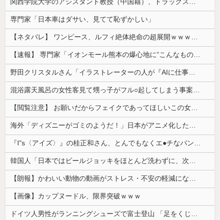
関西学院大学のアシスタント教授（中国籍）、ドラッグストアで現行犯逮捕 万引き容疑
専門家「日本車はダサい、見てて恥ずかしい」
【ネタバレ】 ワンピース、ルフィ絶体絶命の超展開ｗｗｗｗｗｗｗｗｗｗｗｗｗｗｗｗｗｗｗｗｗｗｗｗｗｗｗｗｗｗｗｗｗｗｗｗｗｗｗｗｗｗｗｗｗ...
【速報】 専門家「イオンモール熊本の爆心地に”こんなもの”があったんだけど…」
野田クリスタルさん「イラストレーターの人が『AIに仕事を奪われる』って言ってるけど、あなた達は"仕事を奪う側"じゃない？」
混浴露天風呂の女性客見て甥っ子がフル○起してしまう事案が発生 part4
【閲覧注意】 お願いだからフェイクであってほしいこの女児の動画、本物だった…
海外「ディズニーがゴミのようだ！」日本がアニメ化した米人気SF作品に絶賛の声が殺到中
『I"s〈アイズ〉』の桂正和さん、とんでもなくエ●チなパンツを描く。これもう芸術だろ
韓国人「日本ではビールジョッキをほとんど洗わずに、次の客に出すんだ！ これが証拠の映像だ!!」……あー、なるほどですねー。韓国には「アレ」がないんだ？
【朗報】かわいい動物の動画がストレス・不安の軽減になる可能性。英大学の研究で実証
【画像】カップヌードル、限界突破ｗｗｗ
ドイツ人男性がランニングシューズで富士登山 「足をくじいて動けない」