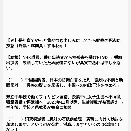
【ｗ】長年育てやっと蕾がつき楽しみにしてたら動物の死肉に
擬態（外観・腐肉臭）する花が！
【続報】NHK職員、番組出演者から性被害を受けPTSD → 番組
出演者「飲酒していたため記憶にないが真実であれば申し訳な
い」
（ ´_ゝ`）中国国防省、日本の防衛白書を批判「強烈な不満と断
固反対」「侵略の歴史を反省し、中国への内政干渉をやめろ」
県立中学校で働くフィリピン国籍、授業中に女子生徒へ不同意
猥褻容疑で再逮捕へ 2023年11月以降、生徒複数が被害訴え →
半年後、学校と県教委が警察に相談
（ ´_ゝ`）消費税減税に反対の石破前総理「実現に向けて検討を
加速します、というのが公約。減税しますというのは公約じゃ
ない！」