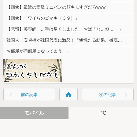
【画像】最近の高級ミニバンの顔キモすぎだろwww
【画像】「ワイらのゴマキ（３９）」
【悲報】美容師「…手は尽くしました」おば「ｱｯ…ｯｽ…」→
韓国人「安貞桓が韓国代表に激怒！『惨憺たる結果、徹底的な刷新が必要だ』と監督や協会を痛烈批判」
お部屋が汚部屋になってまう、、
home
前の記事
次の記事
モバイル
PC