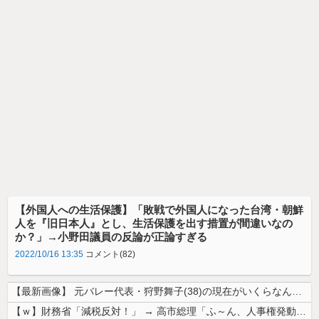
【外国人への生活保護】「敗戦で外国人になった台湾・朝鮮
人を『旧日本人』とし、生活保護を出す措置が間違いなの
か？」→小野田議員の反論が正論すぎる
2022/10/16 13:35
コメント(82)
【最新画像】 元バレー代表・狩野舞子(38)の現在がいくらなんでも即ハ...
【ｗ】財務省「減税反対！」 → 高市総理「ふ～ん、人事権発動ね？」 →...