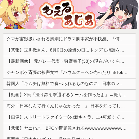
クマが害獣扱いされる風潮にドラマ脚本家が不快感、「何度もクマに会ったことがあるけど全然怖くなかった」と主張しており……
【悲報】玉川徹さん、8月6日の原爆の日にトンデモ持論を展開し物議… → ネット「それ、今日言うことなのか…？」ｗｗｗｗｗｗｗｗｗｗｗｗｗ
【最新画像】 元バレー代表・狩野舞子(38)の現在がいくらなんでも即ハボすぎる！
ジャンポケ斉藤の被害女性「バウムクーヘン売ったりTikTokライブしててムカついたから示談しなかった」
韓国人「キムチは無料で食べられるものなのに、日本のレストランで注文したら何とお金を取ろうとしてきたんです」
【動画】X民「撮り鉄を撃退するゲームを作ったよ」→撮り鉄「！？！！？？」ｼｭﾎﾟﾎﾟﾎﾟﾎﾟ
海外「日本なんて行くんじゃなかった…」 日本を知ってしまったディズニー信者、帰国後『本家』に失望する事態に
【画像】ストリートファイター6の新キャラ、エ●可愛くてメロメロになるプレイヤーが続出ｗｗｗｗｗ
【悲報】ヤニねこ、BPOで問題視されるwwwwwwwwwwwwwwwwwwwwwwww