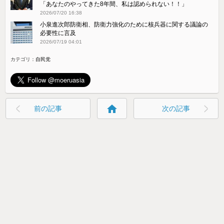
「あなたのやってきた8年間、私は認められない！！」
2026/07/20 16:38
小泉進次郎防衛相、防衛力強化のために核兵器に関する議論の
必要性に言及
2026/07/19 04:01
カテゴリ：
自民党
home
前の記事
次の記事