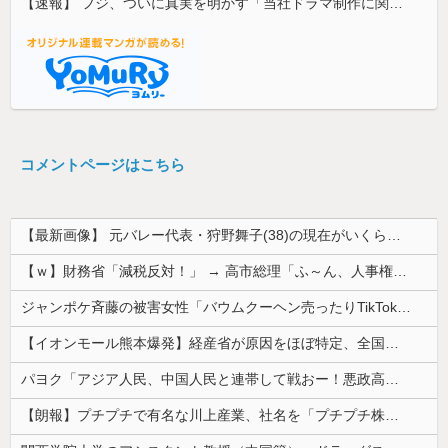
【速報】 フジ、ついに真実を明かす「当社ドラマ制作に関するご説明」5chの目は厳しいぞ
コメントページはこちら
【最新画像】 元バレー代表・狩野舞子(38)の現在がいくらなんでも即ハボすぎる！
【ｗ】財務省「減税反対！」 → 高市総理「ふ～ん、人事権発動ね？」 → 結果 ｗｗｗｗｗｗｗｗｗｗ
ジャンポケ斉藤の被害女性「バウムクーヘン売ったりTikTokライブしててムカついたから示談しなかった」
【イオンモール熊本爆発】経産省が原因をほぼ特定、全国の大規模施設でガス供給設備の点検要請にまで発展する事態に・・・【PICKUP】
パヨク「アジア人民、中国人民と連帯して戦おー！悪政高市を打倒するぞー！」
【朗報】プチプチで有名な川上産業、社名を「プチプチ株式会社」に変更wwwww