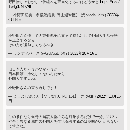
野田憎しでおかしい仕組みを正当化するのはどうかと
https://t.co/
Tp4g3zN9W8
— 小野田紀美【参議院議員_岡山選挙区】 (@onoda_kimi)
2022年1
0月16日
小野田さん憎しで大東亜戦争の事まで持ち出して外国人生活保護
を正当するなら
その方が援助してやるべき
— ランディバース (@uld7ogDf6XY)
2022年10月16日
旧日本人だろうがなかろうが
日本国籍に帰化してないんだから、
外国人ですよね。
小野田さんの言う通りです！
— よしよし🌸よん【ソラ🌸F.C NO.161】 (@Ry8jP)
2022年10月16
日
この条件なら当時の当該人物のみを対象するだけで十分。2世3世
や全く異なる属性の外国人を生活保護するのは意味がわからない
ですよね。