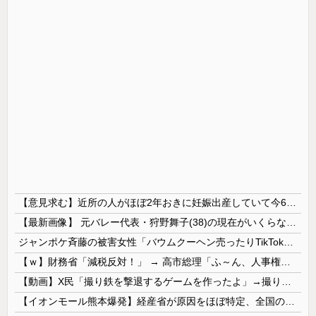
【意見求む】近所の人がほぼ2年おきに妊娠出産していて今6人目妊娠中。産休育休で会社を12年休んでるらしいんだけど、厚顔無恥の権化としか思えない。研究職が12年休むか？
【最新画像】 元バレー代表・狩野舞子(38)の現在がいくらなんでも即ハボすぎる！
ジャンポケ斉藤の被害女性「バウムクーヘン売ったりTikTokライブしててムカついたから示談しなかった」
【ｗ】財務省「減税反対！」 → 高市総理「ふ～ん、人事権発動ね？」 → 結果 ｗｗｗｗｗｗｗｗｗｗ
【動画】X民「撮り鉄を撃退するゲームを作ったよ」→撮り鉄「！？！！？？」ｼｭﾎﾟﾎﾟﾎﾟﾎﾟ
【イオンモール熊本爆発】経産省が原因をほぼ特定、全国の大規模施設でガス供給設備の点検要請にまで発展する事態に・・・【PICKUP】