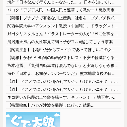
海外「日本なんて行くんじゃなかった…」 日本を知ってしまったディズニー信者、帰国後『本家』に失望する事態に
パヨク「アジア人民、中国人民と連帯して戦おー！悪政高市を打倒するぞー！」
【朗報】プチプチで有名な川上産業、社名を「プチプチ株式会社」に変更wwwww
関西学院大学のアシスタント教授（中国籍）、ドラッグストアで現行犯逮捕 万引き容疑
野田クリスタルさん「イラストレーターの人が『AIに仕事を奪われる』って言ってるけど、あなた達は"仕事を奪う側"じゃない？」
混浴露天風呂の女性客見て甥っ子がフル○起してしまう事案が発生 part4
【閲覧注意】 お願いだからフェイクであってほしいこの女児の動画、本物だった…
【朗報】かわいい動物の動画がストレス・不安の軽減になる可能性。英大学の研究で実証
熊本地震、「九州自動車道は混んでない」と実況しながら被災地へ向かう有名アナなどに批判殺到 全国紙記者「最新の状況をいち早く伝えることは報道機関としての責務」「情報を取り上げることには大きな意義がある」
海外「日本よ、お前がナンバーワンだ」 熊本地震直後の日本の対応のスピードに世界が衝撃
【猫】 ドアノブにカバンをかけていた。行けるかニャ？ → 猫はこうなります…
【猫】 ドアノブにカバンをかけていた。行けるかニャ？ → 猫はこうなります…
ネコ飼いが階段の上で袋を揺らす。キラ〜ン！ → 地下室からヤツが現れる…
【衝撃映像】バカが津波を撮影しに行った結果…