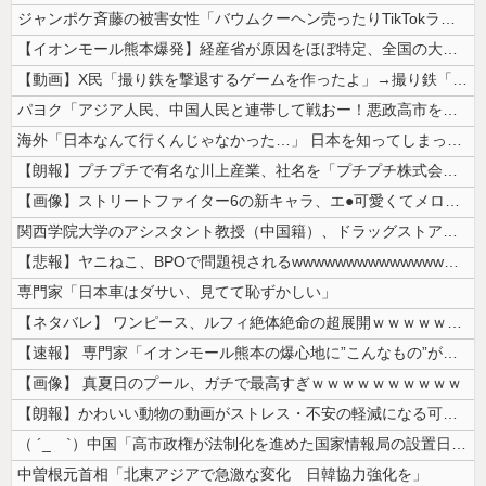
ジャンポケ斉藤の被害女性「バウムクーヘン売ったりTikTokライブして...
【イオンモール熊本爆発】経産省が原因をほぼ特定、全国の大規模施設でガス...
【動画】X民「撮り鉄を撃退するゲームを作ったよ」→撮り鉄「！？！！？？...
パヨク「アジア人民、中国人民と連帯して戦おー！悪政高市を打倒するぞー！...
海外「日本なんて行くんじゃなかった…」 日本を知ってしまったディズニー...
【朗報】プチプチで有名な川上産業、社名を「プチプチ株式会社」に変更ww...
【画像】ストリートファイター6の新キャラ、エ●可愛くてメロメロになるプ...
関西学院大学のアシスタント教授（中国籍）、ドラッグストアで現行犯逮捕 ...
【悲報】ヤニねこ、BPOで問題視されるwwwwwwwwwwwwwwww...
専門家「日本車はダサい、見てて恥ずかしい」
【ネタバレ】 ワンピース、ルフィ絶体絶命の超展開ｗｗｗｗｗｗｗｗｗｗｗ...
【速報】 専門家「イオンモール熊本の爆心地に”こんなもの”があったんだ...
【画像】 真夏日のプール、ガチで最高すぎｗｗｗｗｗｗｗｗｗｗ
【朗報】かわいい動物の動画がストレス・不安の軽減になる可能性。英大学の...
（ ´_ゝ`）中国「高市政権が法制化を進めた国家情報局の設置日が7月3...
中曽根元首相「北東アジアで急激な変化 日韓協力強化を」