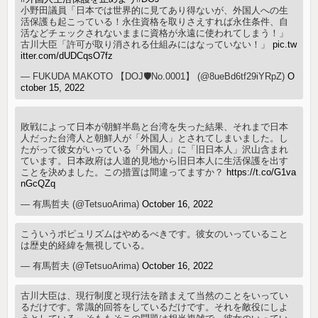
小野田議員「日本では世界的に見てあり得ないが、外国人への生
活保護も起こっている！永住資格を取りさえすれば永住条件、自
活などチェックされないままに資格が永遠に使われてしまう！」
古川大臣「許可が取り消される仕組みにはなっていない！」
pic.tw
itter.com/dUDCqsO7fz
— FUKUDA MAKOTO 【DOJ🛡No.0001】 (@8ueBd6tf29iYRpZ)
O
ctober 15, 2022
敗戦によって日本が朝鮮半島と台湾を失った結果、それまで日本
人だった台湾人と朝鮮人が「外国人」とされてしまいました。し
たがって彼女がいっている「外国人」に「旧日本人」沢山含まれ
ています。日本政府は人道的見地から旧日本人に生活保護を出す
ことを決めました。この措置は間違ってますか？
https://t.co/G1va
nGcQZq
— 有馬哲夫 (@TetsuoArima)
October 16, 2022
こういうポピュリズムはやめるべきです。彼女のいっていること
は歴史的経緯を無視している。
— 有馬哲夫 (@TetsuoArima)
October 16, 2022
古川大臣は、現行制度と現行法を踏まえて当然のことをいってい
るだけです。常識的回答をしているだけです。それを敵役にしよ