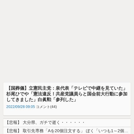
【国葬儀】立憲民主党：泉代表「テレビで中継を見ていた」
杉尾ひでや「憲法違反！共産党議員らと国会前大行動に参加
してきました」白眞勲「参列した」
2022/09/28 09:05
コメント(44)
【悲報】 大分県、ガチで逝く・・・・・・
【悲報】 取引先専務「Aを20個注文する」 ぼく「いつも1～2個しか使...