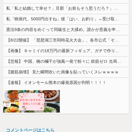
私「私と結婚して幸せ？」旦那「お前もそう思うだろ？」→その返事が忘れられず、後日まさかの展開に…
私「映画代、5000円出すね」彼「はい、お釣り」→受け取った金額を見て、デート中の違和感に気づいてしまい…
憲法9条の内容をめぐって同級生と大揉め。誰かが意義を申し立てると「憲法に逆らうなやハンザイ者www」とかほざき...
【8/22開催】 「琵琶湖三市同時花火大会」、各市公式「そんな花火大会は存在しない」→ 高価チケットを購入した人達がSNS阿鼻叫喚
【画像】 キャミイの18万円の最新フィギュア、ガチで作り込みがエグすぎる
【悲報】 中国、橋の欄干が強風一発で粉々に 鉄筋ゼロ 当局「接着剤でくっつけただけ」「正常で、品質問題はない」
【腹筋崩壊】 見た瞬間吹いた画像を貼っていくスレｗｗｗｗ
【速報】 イオンモール熊本の爆発原因が判明！！！！
コメントページはこちら