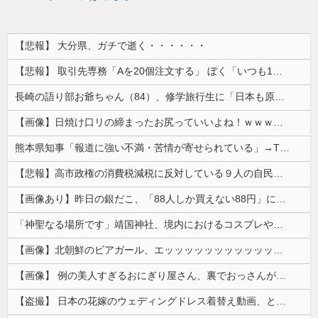
【悲報】 大分県、ガチで逝く・・・・・・
【悲報】 取引先専務「Aを20個注文する」 ぼく「いつも1～2個しか使わないけど本当に20であってる？」 取専「あってる」→結果『こう』なったんだが...
長崎の語り部お爺ちゃん（84）、修学旅行生に「日本も原爆を持たないと負ける」と言われびっくり！ 被団協代表（85）も中学生に「核を持たないで日本...
【画像】日焼け口リの締まったお尻っていいよね！ｗｗｗｗｗ
熊本県知事「報道に強い不満・苦情が寄せられている」→TBSの報道特集がまさにそれな件
【悲報】高市政権の消費税減税に反対している９人の自民党議員が全て判明！！！！ やっぱりコイツラかｗｗｗｗｗ
【画像あり】昨日の銀だこ、「88人しか買えない88円」に大行列をなす都民コチラｗｗｗｗｗ
「神聖なる場所です」靖国神社、境内におけるコスプレや軍装の禁止を発表！
【画像】北朝鮮のビアガール、エッッッッッッッッッッッッッッッッッ！
【画像】 例の美人すぎるおにぎり屋さん、裏でおっさんが握っていたｗｗｗｗｗｗｗｗｗｗｗｗｗｗｗｗｗ
【盗撮】 日本の花嫁のウェディングドレス着替え動画、とんでもない神乳だと海外で話題に