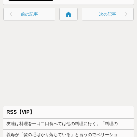
home
前の記事
次の記事
RSS【VIP】
友達は料理を一口二口食べては他の料理に行く。「料理の味にすぐ飽きて同じ物をずっと食べていると辛い」らしい
義母が「髪の毛ばかり落ちている」と言うのでベリーショートにした。その後の掃除で出た長い毛を見て「あら、私の毛より長いみたい」と言ったら…