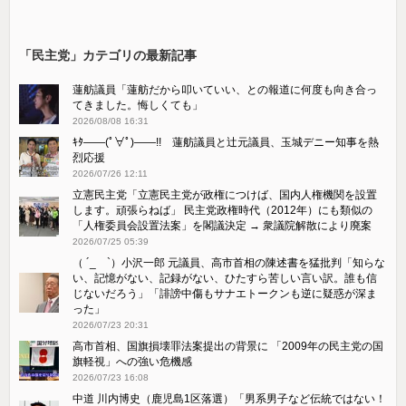
「民主党」カテゴリの最新記事
蓮舫議員「蓮舫だから叩いていい、との報道に何度も向き合っ
てきました。悔しくても」
2026/08/08 16:31
ｷﾀ――(ﾟ∀ﾟ)――!! 蓮舫議員と辻元議員、玉城デニー知事を熱
烈応援
2026/07/26 12:11
立憲民主党「立憲民主党が政権につけば、国内人権機関を設置
します。頑張らねば」 民主党政権時代（2012年）にも類似の
「人権委員会設置法案」を閣議決定 → 衆議院解散により廃案
2026/07/25 05:39
（ ´_ゝ`）小沢一郎 元議員、高市首相の陳述書を猛批判「知らな
い、記憶がない、記録がない、ひたすら苦しい言い訳。誰も信
じないだろう」「誹謗中傷もサナエトークンも逆に疑惑が深ま
った」
2026/07/23 20:31
高市首相、国旗損壊罪法案提出の背景に 「2009年の民主党の国
旗軽視」への強い危機感
2026/07/23 16:08
中道 川内博史（鹿児島1区落選）「男系男子など伝統ではない！