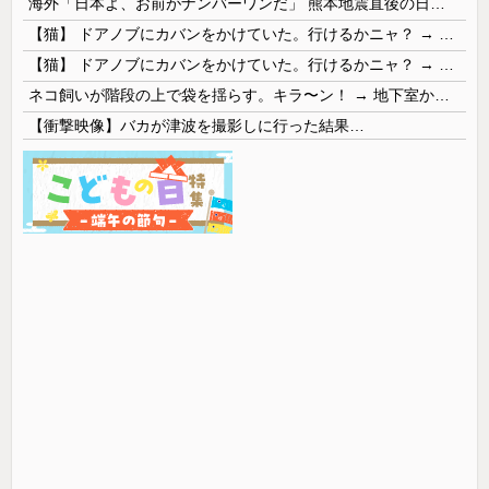
海外「日本よ、お前がナンバーワンだ」 熊本地震直後の日本の対応のスピードに世界が衝撃
【猫】 ドアノブにカバンをかけていた。行けるかニャ？ → 猫はこうなります…
【猫】 ドアノブにカバンをかけていた。行けるかニャ？ → 猫はこうなります…
ネコ飼いが階段の上で袋を揺らす。キラ〜ン！ → 地下室からヤツが現れる…
【衝撃映像】バカが津波を撮影しに行った結果…