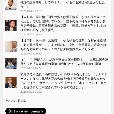
神話の話を持ち出して養子！」「そもそも憲法2条違反だと思
う！」
2026/07/20 22:37
【ｗ】鳩山元首相「国民の多くは愛子内親王が次の天皇陛下に
相応しい方だと理解している」「陛下のお気持ちを無視し、男
系男子優先に皇室典範改悪の暴挙」「国民の理解が得られるの
は男女の別なく長子優先」
2026/07/20 06:15
【は？】小沢一郎（元議員）「そもそもの疑問。なぜ女性総理
である高市氏が、ここまで頑なに、女性・女系天皇の議論その
ものを封殺するのか？この人は夫婦別姓導入にも反対」
2026/07/18 20:32
（ ´_ゝ`）蓮舫さん「総理が国会出席を拒絶！」→ 出席は国会運
営が決定「皇室典範の議論1時間だけ！」→ 9年前から議論
2026/07/18 18:04
杉尾ひでや議員「高市総理サイドのOKがなければ、『サナエト
ークン』なんて総理大臣の名前を付けた暗号資産を売り出せな
いのでは？」 サナエトークン公式サイト「本トークンは、高市
氏と提携または承認されているものではない」
2026/07/18 01:32
カテゴリ：
民主党