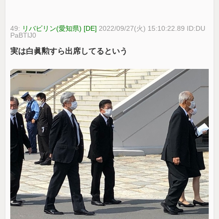
49:
リバビリン(愛知県) [DE]
2022/09/27(火) 15:10:22.89 ID:DU
PaBTlJ0
実は白眞勲すら出席してるという