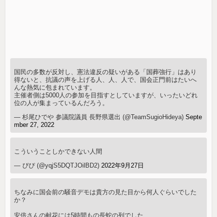
国民の多数が反対し、憲法違反の疑いがある「国葬強行」はあり
得ないと、抗議の声を上げる人、人、人で、国会正門前はたいへ
んな熱気に包まれています。
主催者側は5000人の参加を目指すとしていますが、いったいどれ
位の人が集まっているんだろう。
— 杉尾ひでや 参議院議員 長野県選出 (@TeamSugioHideya)
Septe
mber 27, 2022
こういうことしかできない人間
— ぴぴ (@yqjS5DQTJOilBD2)
2022年9月27日
ちなみに国会前の騒音デモは貴方の見た目から何人ぐらいでした
か？
安倍さんの献花には5時間もの長蛇の列でした