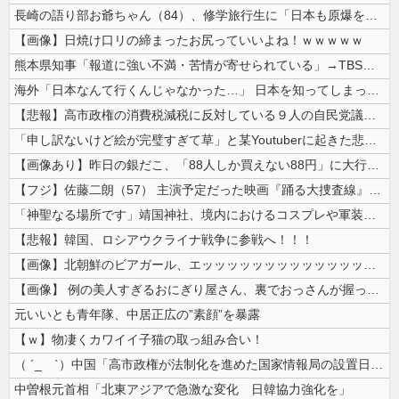
長崎の語り部お爺ちゃん（84）、修学旅行生に「日本も原爆を持たないと負...
【画像】日焼け口リの締まったお尻っていいよね！ｗｗｗｗｗ
熊本県知事「報道に強い不満・苦情が寄せられている」→TBSの報道特集が...
海外「日本なんて行くんじゃなかった…」 日本を知ってしまったディズニー...
【悲報】高市政権の消費税減税に反対している９人の自民党議員が全て判明！...
「申し訳ないけど絵が完璧すぎて草」と某Youtuberに起きた悲劇に目...
【画像あり】昨日の銀だこ、「88人しか買えない88円」に大行列をなす都...
【フジ】佐藤二朗（57） 主演予定だった映画『踊る大捜査線』スピンオフ...
「神聖なる場所です」靖国神社、境内におけるコスプレや軍装の禁止を発表！
【悲報】韓国、ロシアウクライナ戦争に参戦へ！！！
【画像】北朝鮮のビアガール、エッッッッッッッッッッッッッッッッッ！
【画像】 例の美人すぎるおにぎり屋さん、裏でおっさんが握っていたｗｗｗ...
元いいとも青年隊、中居正広の”素顔”を暴露
【ｗ】物凄くカワイイ子猫の取っ組み合い！
（ ´_ゝ`）中国「高市政権が法制化を進めた国家情報局の設置日が7月3...
中曽根元首相「北東アジアで急激な変化 日韓協力強化を」