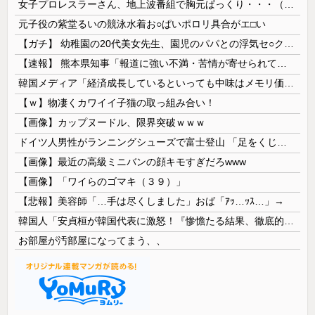
女子プロレスラーさん、地上波番組で胸元ぱっくり・・・（※画像あり）
元子役の紫堂るいの競泳水着お○ぱいポロリ具合がエ□い
【ガチ】 幼稚園の20代美女先生、園児のパパとの浮気セ○クス動画が流出して終わる
【速報】 熊本県知事「報道に強い不満・苦情が寄せられている」→TBSの報道特集がまさにそれな件
韓国メディア「経済成長しているといっても中味はメモリ価格だけ。雇用増加見通しが半減してしまった」……韓国の内需不況は根強い状況っすね
【ｗ】物凄くカワイイ子猫の取っ組み合い！
【画像】カップヌードル、限界突破ｗｗｗ
ドイツ人男性がランニングシューズで富士登山 「足をくじいて動けない」
【画像】最近の高級ミニバンの顔キモすぎだろwww
【画像】「ワイらのゴマキ（３９）」
【悲報】美容師「…手は尽くしました」おば「ｱｯ…ｯｽ…」→
韓国人「安貞桓が韓国代表に激怒！『惨憺たる結果、徹底的な刷新が必要だ』と監督や協会を痛烈批判」
お部屋が汚部屋になってまう、、