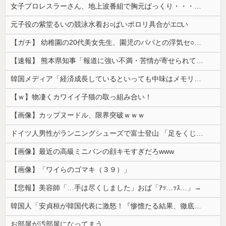
女子プロレスラーさん、地上波番組で胸元ぱっくり・・・（※画像あり）
元子役の紫堂るいの競泳水着お○ぱいポロリ具合がエ□い
【ガチ】 幼稚園の20代美女先生、園児のパパとの浮気セ○クス動画が流出して終わる
【速報】 熊本県知事「報道に強い不満・苦情が寄せられている」→TBSの報道特集がまさにそれな件
韓国メディア「経済成長しているといっても中味はメモリ価格だけ。雇用増加見通しが半減してしまった」……韓国の内需不況は根強い状況っすね
【ｗ】物凄くカワイイ子猫の取っ組み合い！
【画像】カップヌードル、限界突破ｗｗｗ
ドイツ人男性がランニングシューズで富士登山 「足をくじいて動けない」
【画像】最近の高級ミニバンの顔キモすぎだろwww
【画像】「ワイらのゴマキ（３９）」
【悲報】美容師「…手は尽くしました」おば「ｱｯ…ｯｽ…」→
韓国人「安貞桓が韓国代表に激怒！『惨憺たる結果、徹底的な刷新が必要だ』と監督や協会を痛烈批判」
お部屋が汚部屋になってまう、、