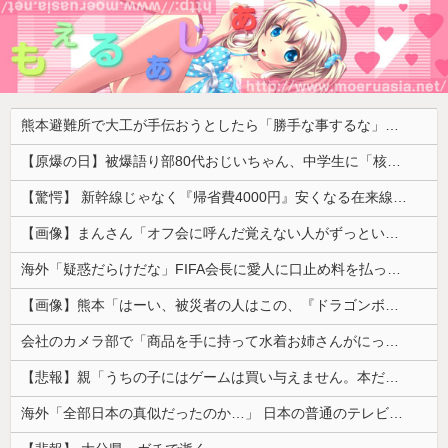
熊本避難所で大工が手伝おうとしたら「勝手な事するな」と行政側に止められた！との証言、内容があまりに胡散臭すぎた結果……
【原爆の日】被爆語り部80代おじいちゃん、中学生に「核を持たないで日本を守れますか？」「日本も原爆を持たないと負ける！」と言われ絶句 ………
【驚愕】 新幹線じゃなく『帰省費4000円』安くなる在来線で帰省した結果ｗｗｗｗｗ
【画像】まんさん「オフ会に呼んだ覚えない人がずっといたので晒すわ」（パシャ）
海外「疑惑だらけだな」FIFA会長に愛人に口止め料を払っていた疑惑（海外の反応）
【画像】熊本「はーい、被災者の人はこの、『ドラゴンボールの家』みたいな奴の中で過ごしてねー」
会社のカメラ部で「商品を手に持って水着お姉さんがにっこり」を撮影、だがお姉さんは素人アルバイトで親バレした結果……
【悲報】親「うちの子にはゲームは買い与えません。本だけで十分」→結果ｗｗｗ
海外「全部日本の真似だったのか…」 日本の普通のテレビ番組が最新SNSの数十年先を行っていたと話題に