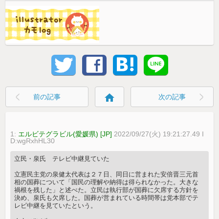
home
前の記事
次の記事
1:
エルビテグラビル(愛媛県) [JP]
2022/09/27(火) 19:21:27.49 I
D:wgRxhHL30
立民・泉氏 テレビ中継見ていた
立憲民主党の泉健太代表は２７日、同日に営まれた安倍晋三元首
相の国葬について「国民の理解や納得は得られなかった。大きな
禍根を残した」と述べた。立民は執行部が国葬に欠席する方針を
決め、泉氏も欠席した。国葬が営まれている時間帯は党本部でテ
レビ中継を見ていたという。