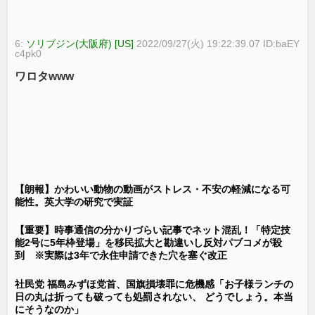
6:
ソリブジン(大阪府) [US]
2022/09/27(火) 19:22:39.07 ID:baEY
c4pk0
ワロタwww
【朗報】かわいい動物の動画がストレス・不安の軽減になる可
能性。英大学の研究で実証
【重要】時事通信の分かりづらい記事でネット混乱！「特定技
能2号に5年枠登場」を移民拡大と勘違いし反対パブコメが殺
到 ※実際は3年で永住申請できた穴を塞ぐ改正
社民党 福島みずほ党首、国旗損壊罪に危機感「お子様ランチの
日の丸は折っても破っても処罰されない、 どうでしょう。本当
にそうなのか」