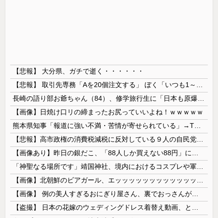
【悲報】 大分県、ガチで逝く・・・・・・
【悲報】 取引先専務「Aを20個注文する」 ぼく「いつも1～2個しか使わないけど本当に20であってる？」 取専「あってる」→結果『こう』なったんだが...
長崎の語り部お爺ちゃん（84）、修学旅行生に「日本も原爆を持たないと負ける」と言われびっくり！ 被団協代表（85）も中学生に「核を持たないで日本...
【画像】日焼け口リの締まったお尻っていいよね！ｗｗｗｗｗ
熊本県知事「報道に強い不満・苦情が寄せられている」→TBSの報道特集がまさにそれな件
【悲報】高市政権の消費税減税に反対している９人の自民党議員が全て判明！！！！ やっぱりコイツラかｗｗｗｗｗ
【画像あり】昨日の銀だこ、「88人しか買えない88円」に大行列をなす都民コチラｗｗｗｗｗ
「神聖なる場所です」靖国神社、境内におけるコスプレや軍装の禁止を発表！
【画像】北朝鮮のビアガール、エッッッッッッッッッッッッッッッッッ！
【画像】 例の美人すぎるおにぎり屋さん、裏でおっさんが握っていたｗｗｗｗｗｗｗｗｗｗｗｗｗｗｗｗｗ
【盗撮】 日本の花嫁のウェディングドレス着替え動画、とんでもない神乳だと海外で話題に