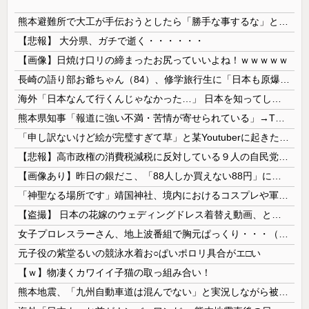
熊本避難所で大工が手伝おうとしたら「勝手な事するな」と行政側に止められた！との証言、内容があまりに胡散臭すぎた結果……
【悲報】 大分県、ガチで逝く・・・・・・
【画像】日焼け口リの締まったお尻っていいよね！ｗｗｗｗｗ
長崎の語り部お爺ちゃん（84）、修学旅行生に「日本も原爆を持たないと負ける」と言われびっくり！ 被団協代表（85）も中学生に「核を持たないで日本...
海外「日本なんて行くんじゃなかった…」 日本を知ってしまったディズニー信者、帰国後『本家』に失望する事態に
熊本県知事「報道に強い不満・苦情が寄せられている」→TBSの報道特集がまさにそれな件
「申し訳ないけど絵が完璧すぎて草」と某Youtuberに起きた悲劇に目撃者騒然、”映え”のために愛車をを停めて撮影していたら……
【悲報】高市政権の消費税減税に反対している９人の自民党議員が全て判明！！！！ やっぱりコイツラかｗｗｗｗｗ
【画像あり】昨日の銀だこ、「88人しか買えない88円」に大行列をなす都民コチラｗｗｗｗｗ
「神聖なる場所です」靖国神社、境内におけるコスプレや軍装の禁止を発表！
【盗撮】 日本の花嫁のウェディングドレス着替え動画、とんでもない神乳だと海外で話題に
女子プロレスラーさん、地上波番組で胸元ぱっくり・・・（※画像あり）
元子役の紫堂るいの競泳水着お○ぱいポロリ具合がエ□い
【ｗ】物凄くカワイイ子猫の取っ組み合い！
熊本地震、「九州自動車道は混んでない」と実況しながら被災地へ向かう有名アナなどに批判殺到 全国紙記者「最新の状況をいち早く伝えることは報道機関としての責務」「情報を取り上げることには大きな意義がある」