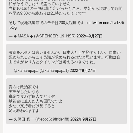
私がそうでしたので盛っていません
当初10-16時の一般献花予定だったところ、早朝から混雑して時間
を早め9:30から終わりは21時だったようです
そして現地武道館でのデモは200人程度です
pic.twitter.com/Lw15Ri
ipQg
— ◆ MASA ◆ (@SPENCER_19_NSR)
2022年9月27日
弔意を示せとは言いませんが、日本人として恥ずかしい。自由が
認められるからこそ良識が求められるのだと思います。行動は自
由ですがやり方とタイミングは考えるべきですね。
— @kaiharupapa (@kaiharupapa1)
2022年9月27日
貴方は政治家です
デモがしたいなら
税金で食わず個人でどうぞ
献花台に並んだ人も国民ですよ
少ない支持者だけ見てると
足元救われますよ
— 久保田 真一 (@ebbc6c9fffde4f8)
2022年9月27日