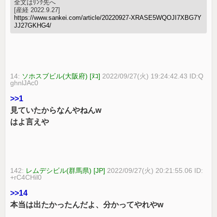
全文はﾘﾝｸ先へ
[産経 2022.9.27]
https://www.sankei.com/article/20220927-XRASE5WQOJI7XBG7Y
JJ27GKHG4/
14:
ソホスブビル(大阪府) [ﾇｺ]
2022/09/27(火) 19:24:42.43 ID:Q
ghnlJAc0
>>1
見ていたからなんやねんw
はよ言えや
142:
レムデシビル(群馬県) [JP]
2022/09/27(火) 20:21:55.06 ID:
+rC4CHil0
>>14
本当は出たかったんだよ、分かってやれやw