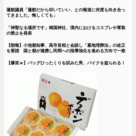
蓮舫議員「蓮舫だから叩いていい、との報道に何度も向き合っ
てきました。悔しくても」
「神聖なる場所です」靖国神社、境内におけるコスプレや軍装
の禁止を発表
【朗報】小池都知事、高市首相と会談し「墓地埋葬法」の改正
を要請 国と都が連携し民間への指導強化を進める方向で一致
【爆笑ｗ】バッグひったくりを試みた男、バイクを盗られる！