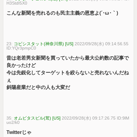
H3StdI5X0
こんな新聞を売れるのも民主主義の恩恵よ(´･ω･｀)
23:
コビシスタット(神奈川県) [US]
2022/09/28(水) 09:14:56.55
ID:YQr3pmpC0
昔は老若男女新聞を買っていたから最大公約数の記事で
良かったけど
今は先鋭化してターゲットを絞らないと売れないんだね
ぇ
斜陽産業だと中の人も大変だ
35:
オムビタスビル(茸) [US]
2022/09/28(水) 09:17:26.75 ID:9lM
uo2/k0
Twitterじゃ