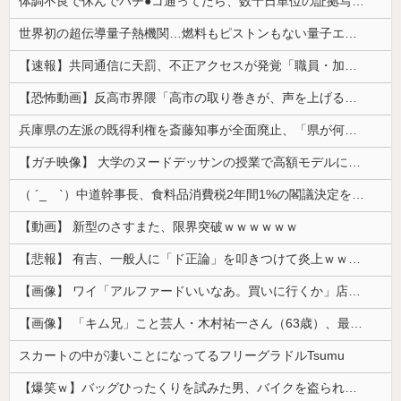
体調不良で休んでパチ●コ通ってたら、数十日単位の証拠写真撮られて会社クビになった
世界初の超伝導量子熱機関…燃料もピストンもない量子エンジンが回った！
【速報】共同通信に天罰、不正アクセスが発覚「職員・加盟社・取引先などの情報6000件が漏えいした可能性」
【恐怖動画】反高市界隈「高市の取り巻きが、声を上げる被災地のおばちゃんに詰め寄ってるぅ！」→よく聞くと何やらヤバいことを言っていると話題に…
兵庫県の左派の既得利権を斎藤知事が全面廃止、「県が何をするねん？」と存在意義そのものが不明で……
【ガチ映像】 大学のヌードデッサンの授業で高額モデルに依頼したら○○○が凄すぎた動画、お前らの想像の20倍は凄い
（ ´_ゝ`）中道幹事長、食料品消費税2年間1%の閣議決定を批判 → 記者「中道改革連合は食料品消費税ゼロを公約に掲げていたが？」→ 階猛氏「
【動画】 新型のさすまた、限界突破ｗｗｗｗｗｗ
【悲報】 有吉、一般人に「ド正論」を叩きつけて炎上ｗｗｗｗｗｗｗｗ
【画像】 ワイ「アルファードいいなあ。買いに行くか」店員「ほいっ見積もりな！」ワイ「金額おかしくね？」←お前らもそう思うよな？？？？？
【画像】 「キム兄」こと芸人・木村祐一さん（63歳）、最新の松本人志さんとのツーショットが完全に別人だとネット騒然！ 「マジで誰かわからん」...
スカートの中が凄いことになってるフリーグラドルTsumu
【爆笑ｗ】バッグひったくりを試みた男、バイクを盗られる！