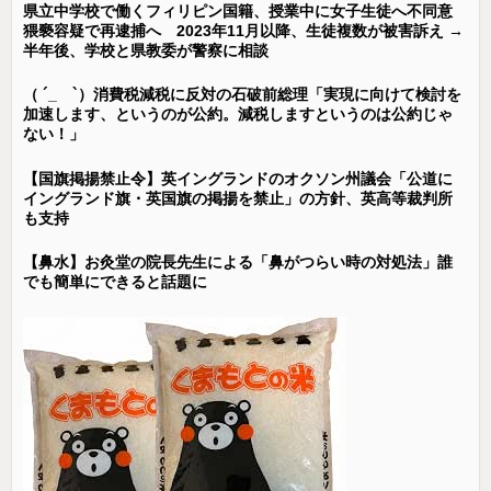
県立中学校で働くフィリピン国籍、授業中に女子生徒へ不同意
猥褻容疑で再逮捕へ 2023年11月以降、生徒複数が被害訴え →
半年後、学校と県教委が警察に相談
（ ´_ゝ`）消費税減税に反対の石破前総理「実現に向けて検討を
加速します、というのが公約。減税しますというのは公約じゃ
ない！」
【国旗掲揚禁止令】英イングランドのオクソン州議会「公道に
イングランド旗・英国旗の掲揚を禁止」の方針、英高等裁判所
も支持
【鼻水】お灸堂の院長先生による「鼻がつらい時の対処法」誰
でも簡単にできると話題に