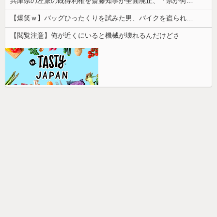
兵庫県の左派の既得利権を斎藤知事が全面廃止、「県が何をするねん？」と存在意義そのものが不明で……
【爆笑ｗ】バッグひったくりを試みた男、バイクを盗られる！
【閲覧注意】俺が近くにいると機械が壊れるんだけどさ