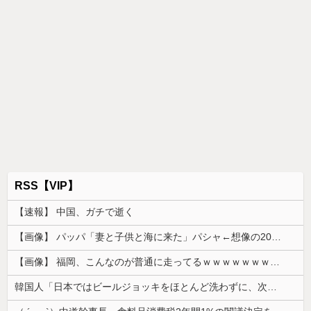
RSS【VIP】
【速報】 中国、ガチで逝く
【画像】 パッパ「妻と子供と海に来た」パシャ←想像の200倍は神々しくて草
【画像】 福岡、こんなのが普通に走ってるｗｗｗｗｗｗｗｗｗｗｗｗｗｗｗｗｗｗｗｗｗｗｗｗｗｗｗｗｗｗｗｗｗｗｗｗｗｗｗｗ
韓国人「日本ではビールジョッキをほとんど洗わずに、次の客に出すんだ！ これが証拠の映像だ!!」……あー、なるほどですねー。韓国には「アレ」がな...