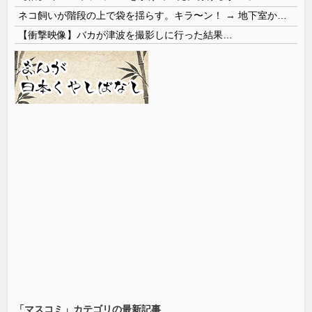
ネコ飼いが階段の上で袋を揺らす。キラ〜ン！ → 地下室からヤツが現れる…
【衝撃映像】バカが津波を撮影しに行った結果…
「マスコミ」カテゴリの最新記事