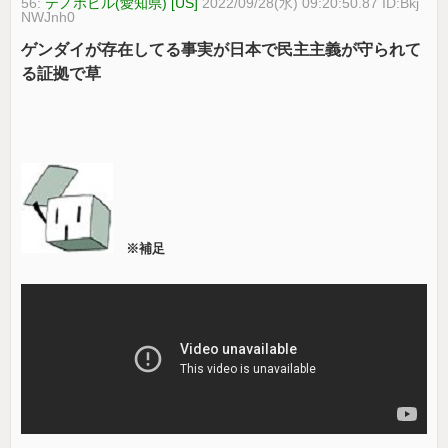
56:
テノホビル(愛知県) [US]
2022/09/28(水) 09:20:50.87 ID:Bkj
NWJnh0
ゲンダイが存在してる事実が日本で民主主義が守られて
る証拠で草
※補足