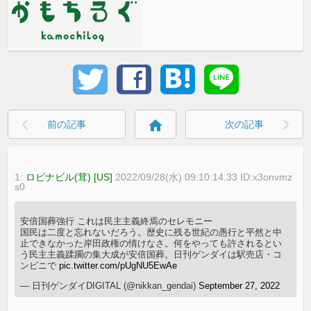
home
前の記事
次の記事
1:
ロピナビル(茸) [US]
2022/09/28(水) 09:10:14.33 ID:x3onvmz
s0
安倍国葬強行 これは民主主義終焉のセレモニー
国民は二度と忘れないだろう。歴史に残る世紀の愚行と平然と中
止できなかった岸田政権の情けなさ。何をやっても許されるとい
う民主主義蹂躙の集大成が安倍国葬。日刊ゲンダイは駅売店・コ
ンビニで
pic.twitter.com/pUgNU5EwAe
— 日刊ゲンダイDIGITAL (@nikkan_gendai)
September 27, 2022