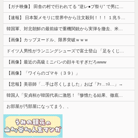
【ガチ映像】 田舎の村で行われてる ”逆レ●プ祭り” で男に跨って無理矢理チ●コを挿入する女の動画がエ□すぎる…
【速報】 日本製メモリに世界中から注文殺到！！！ １兆５０００億円で工場増築へ
韓国軍、対北朝鮮の最前線で重機関銃から実弾を撤去、米韓合同演習では米軍の無人機を「北朝鮮の侵入だ！」と迎撃一歩手前まで……ゆるんでるなぁ
【画像】カップヌードル、限界突破ｗｗｗ
ドイツ人男性がランニングシューズで富士登山 「足をくじいて動けない」
【画像】最近の高級ミニバンの顔キモすぎだろwww
【画像】「ワイらのゴマキ（３９）」
【悲報】美容師「…手は尽くしました」おば「ｱｯ…ｯｽ…」→
韓国人「安貞桓が韓国代表に激怒！『惨憺たる結果、徹底的な刷新が必要だ』と監督や協会を痛烈批判」
お部屋が汚部屋になってまう、、