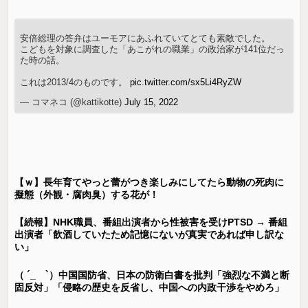
安倍総理の答弁はユーモアにあふれていてとても素敵でした。
こどもを対象に調査した「あこがれの職業」の政治家が141位だっ
た時の話。
これは2013/4のものです。
pic.twitter.com/sx5Li4RyZW
— コマネコ (@kattikotte)
July 15, 2022
【ｗ】長年育てやっと蕾がつき楽しみにしてたら動物の死肉に
擬態（外観・腐肉臭）する花が！
【続報】NHK職員、番組出演者から性被害を受けPTSD → 番組
出演者「飲酒していたため記憶にないが真実であれば申し訳な
い」
（ ´_ゝ`）中国国防省、日本の防衛白書を批判「強烈な不満と断
固反対」「侵略の歴史を反省し、中国への内政干渉をやめろ」