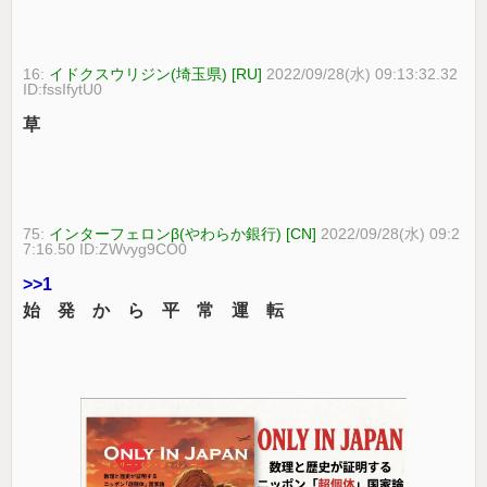
16:
イドクスウリジン(埼玉県) [RU]
2022/09/28(水) 09:13:32.32
ID:fssIfytU0
草
75:
インターフェロンβ(やわらか銀行) [CN]
2022/09/28(水) 09:2
7:16.50 ID:ZWvyg9CO0
>>1
始 発 か ら 平 常 運 転