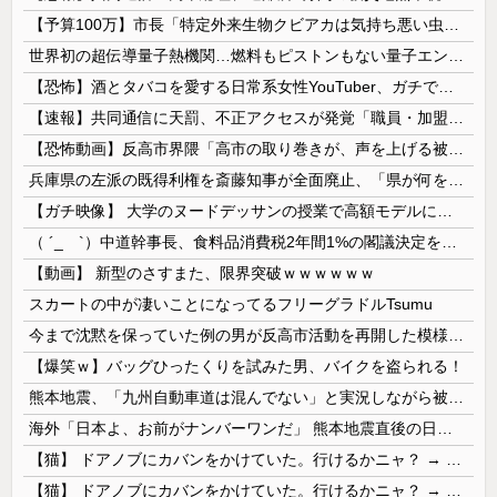
【予算100万】市長「特定外来生物クビアカは気持ち悪い虫だしそんな需要ないと思う」1匹300円相当の報奨金→初日に42万取られ焦り
世界初の超伝導量子熱機関…燃料もピストンもない量子エンジンが回った！
【恐怖】酒とタバコを愛する日常系女性YouTuber、ガチで体が終わる・・・
【速報】共同通信に天罰、不正アクセスが発覚「職員・加盟社・取引先などの情報6000件が漏えいした可能性」
【恐怖動画】反高市界隈「高市の取り巻きが、声を上げる被災地のおばちゃんに詰め寄ってるぅ！」→よく聞くと何やらヤバいことを言っていると話題に…
兵庫県の左派の既得利権を斎藤知事が全面廃止、「県が何をするねん？」と存在意義そのものが不明で……
【ガチ映像】 大学のヌードデッサンの授業で高額モデルに依頼したら○○○が凄すぎた動画、お前らの想像の20倍は凄い
（ ´_ゝ`）中道幹事長、食料品消費税2年間1%の閣議決定を批判 → 記者「中道改革連合は食料品消費税ゼロを公約に掲げていたが？」→ 階猛氏「
【動画】 新型のさすまた、限界突破ｗｗｗｗｗｗ
スカートの中が凄いことになってるフリーグラドルTsumu
今まで沈黙を保っていた例の男が反高市活動を再開した模様、財務省を手を組んでの返り咲きが狙いか？
【爆笑ｗ】バッグひったくりを試みた男、バイクを盗られる！
熊本地震、「九州自動車道は混んでない」と実況しながら被災地へ向かう有名アナなどに批判殺到 全国紙記者「最新の状況をいち早く伝えることは報道機関としての責務」「情報を取り上げることには大きな意義がある」
海外「日本よ、お前がナンバーワンだ」 熊本地震直後の日本の対応のスピードに世界が衝撃
【猫】 ドアノブにカバンをかけていた。行けるかニャ？ → 猫はこうなります…
【猫】 ドアノブにカバンをかけていた。行けるかニャ？ → 猫はこうなります…