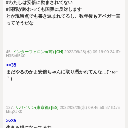
#わたしは安倍に励まされてない
#国葬が終わっても国葬に反対します
とか現時点でも書き込まれてるし、数年後もアベガー言
ってそうだな
45:
インターフェロンα(茸) [CN]
2022/09/28(水) 09:19:00.24 ID:
H3StdI5X0
>>35
まだやるのかよ安倍ちゃんに取り憑かれてんな…(´･ω･
｀)
127:
リバビリン(東京都) [ES]
2022/09/28(水) 09:46:59.87 ID:/E
kBqXJK0
>>35
生きる糧になってるな