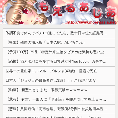
体調不良で休んでパチ●コ通ってたら、数十日単位の証拠写真撮られて会社クビになった
【衝撃】韓国の掲示板「日本の駅、AIだろこれ」
【予算100万】市長「特定外来生物クビアカは気持ち悪い虫だしそんな需要ないと思う」1匹300円相当の報奨金→初日に42万取られ焦り
【恐怖】酒とタバコを愛する日常系女性YouTuber、ガチで体が終わる・・・
世界一の登山家ニルマル・プルジャ(43歳)、雪崩で死亡
日本人「ジョジョの最高傑作は3部！」←これ謎だよな
【動画】 新型のさすまた、限界突破ｗｗｗｗｗｗ
【悲報】 有吉、一般人に「ド正論」を叩きつけて炎上ｗｗｗｗｗｗｗｗ
【悲報】共同通信「高市総理、避難所3分間の被災地熊本視察動画に批判！」 → 内閣報道官「避難所視察は51分間！大変な状況の中で、1時間近く受け入れていただき、感謝！」