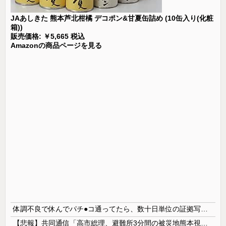
JAあしきた 熊本芦北柑橘 デコポン&甘夏缶詰め (10缶入り(化粧
箱))
販売価格: ￥5,665 税込
Amazonの商品ページを見る
体調不良で休んでパチ●コ通ってたら、数十日単位の証拠写真撮られて会社クビになった
【悲報】共同通信「高市総理、避難所3分間の被災地熊本視察動画に批判！」 → 内閣報道官「避難所視察は51分間！大変な状況の中で、1時間近く受け入...