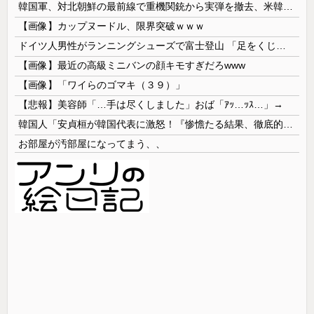
韓国軍、対北朝鮮の最前線で重機関銃から実弾を撤去、米韓合同演習では米軍の無人機を「北朝鮮の侵入だ！」と迎撃一歩手前まで……ゆるんでるなぁ
【画像】カップヌードル、限界突破ｗｗｗ
ドイツ人男性がランニングシューズで富士登山 「足をくじいて動けない」
【画像】最近の高級ミニバンの顔キモすぎだろwww
【画像】「ワイらのゴマキ（３９）」
【悲報】美容師「…手は尽くしました」おば「ｱｯ…ｯｽ…」→
韓国人「安貞桓が韓国代表に激怒！『惨憺たる結果、徹底的な刷新が必要だ』と監督や協会を痛烈批判」
お部屋が汚部屋になってまう、、