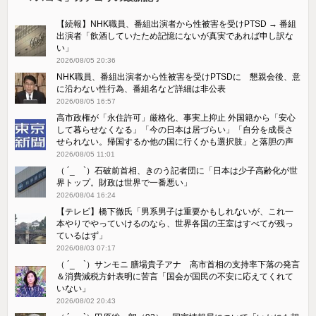
【続報】NHK職員、番組出演者から性被害を受けPTSD → 番組
出演者「飲酒していたため記憶にないが真実であれば申し訳な
い」
2026/08/05 20:36
NHK職員、番組出演者から性被害を受けPTSDに 懇親会後、意
に沿わない性行為、番組名など詳細は非公表
2026/08/05 16:57
高市政権が「永住許可」厳格化、事実上抑止 外国籍から「安心
して暮らせなくなる」「今の日本は居づらい」「自分を成長さ
せられない。帰国するか他の国に行くかも選択肢」と落胆の声
2026/08/05 11:01
（ ´_ゝ`）石破前首相、きのう記者団に「日本は少子高齢化が世
界トップ。財政は世界で一番悪い」
2026/08/04 16:24
【テレビ】橋下徹氏「男系男子は重要かもしれないが、これ一
本やりでやっていけるのなら、世界各国の王室はすべてが残っ
ているはず」
2026/08/03 07:17
（ ´_ゝ`）サンモニ 膳場貴子アナ 高市首相の支持率下落の発言
＆消費減税方針表明に苦言「国会が国民の不安に応えてくれて
いない」
2026/08/02 20:43