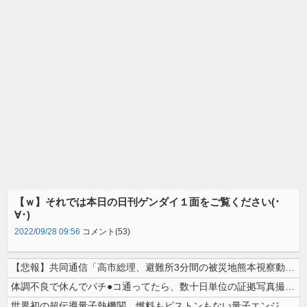
【ｗ】それでは本日の日刊ゲンダイ１面をご覧ください(･
∀･)
2022/09/28 09:56
コメント(53)
【悲報】共同通信「高市総理、避難所3分間の被災地熊本視察動画に批判！」...
体調不良で休んでパチ●コ通ってたら、数十日単位の証拠写真撮られて会社ク...
世界初の超伝導量子熱機関…燃料もピストンもない量子エンジンが回った！