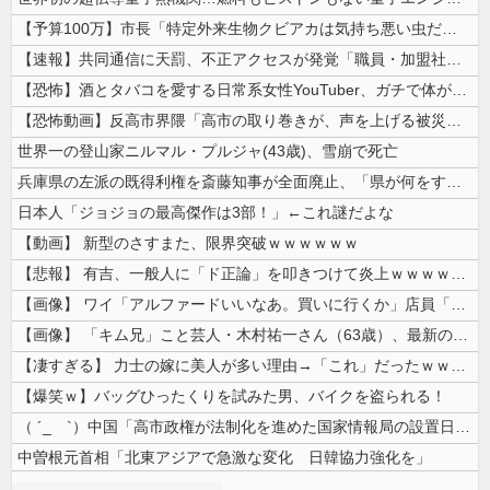
【予算100万】市長「特定外来生物クビアカは気持ち悪い虫だしそんな需要...
【速報】共同通信に天罰、不正アクセスが発覚「職員・加盟社・取引先などの...
【恐怖】酒とタバコを愛する日常系女性YouTuber、ガチで体が終わる...
【恐怖動画】反高市界隈「高市の取り巻きが、声を上げる被災地のおばちゃん...
世界一の登山家ニルマル・プルジャ(43歳)、雪崩で死亡
兵庫県の左派の既得利権を斎藤知事が全面廃止、「県が何をするねん？」と存...
日本人「ジョジョの最高傑作は3部！」←これ謎だよな
【動画】 新型のさすまた、限界突破ｗｗｗｗｗｗ
【悲報】 有吉、一般人に「ド正論」を叩きつけて炎上ｗｗｗｗｗｗｗｗ
【画像】 ワイ「アルファードいいなあ。買いに行くか」店員「ほいっ見積も...
【画像】 「キム兄」こと芸人・木村祐一さん（63歳）、最新の松本人志さ...
【凄すぎる】 力士の嫁に美人が多い理由→「これ」だったｗｗｗｗｗｗｗ
【爆笑ｗ】バッグひったくりを試みた男、バイクを盗られる！
（ ´_ゝ`）中国「高市政権が法制化を進めた国家情報局の設置日が7月3...
中曽根元首相「北東アジアで急激な変化 日韓協力強化を」