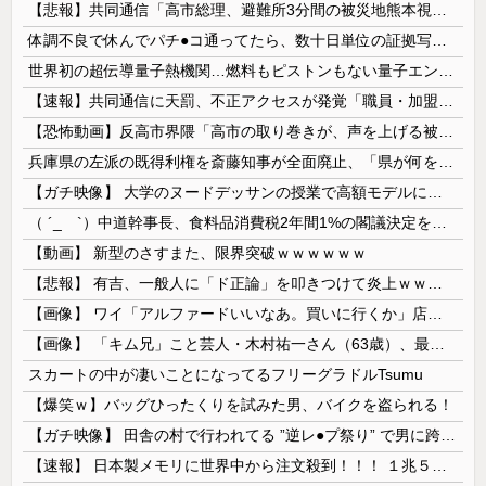
【悲報】共同通信「高市総理、避難所3分間の被災地熊本視察動画に批判！」 → 内閣報道官「避難所視察は51分間！大変な状況の中で、1時間近く受け入...
体調不良で休んでパチ●コ通ってたら、数十日単位の証拠写真撮られて会社クビになった
世界初の超伝導量子熱機関…燃料もピストンもない量子エンジンが回った！
【速報】共同通信に天罰、不正アクセスが発覚「職員・加盟社・取引先などの情報6000件が漏えいした可能性」
【恐怖動画】反高市界隈「高市の取り巻きが、声を上げる被災地のおばちゃんに詰め寄ってるぅ！」→よく聞くと何やらヤバいことを言っていると話題に…
兵庫県の左派の既得利権を斎藤知事が全面廃止、「県が何をするねん？」と存在意義そのものが不明で……
【ガチ映像】 大学のヌードデッサンの授業で高額モデルに依頼したら○○○が凄すぎた動画、お前らの想像の20倍は凄い
（ ´_ゝ`）中道幹事長、食料品消費税2年間1%の閣議決定を批判 → 記者「中道改革連合は食料品消費税ゼロを公約に掲げていたが？」→ 階猛氏「
【動画】 新型のさすまた、限界突破ｗｗｗｗｗｗ
【悲報】 有吉、一般人に「ド正論」を叩きつけて炎上ｗｗｗｗｗｗｗｗ
【画像】 ワイ「アルファードいいなあ。買いに行くか」店員「ほいっ見積もりな！」ワイ「金額おかしくね？」←お前らもそう思うよな？？？？？
【画像】 「キム兄」こと芸人・木村祐一さん（63歳）、最新の松本人志さんとのツーショットが完全に別人だとネット騒然！ 「マジで誰かわからん」...
スカートの中が凄いことになってるフリーグラドルTsumu
【爆笑ｗ】バッグひったくりを試みた男、バイクを盗られる！
【ガチ映像】 田舎の村で行われてる ”逆レ●プ祭り” で男に跨って無理矢理チ●コを挿入する女の動画がエ□すぎる…
【速報】 日本製メモリに世界中から注文殺到！！！ １兆５０００億円で工場増築へ