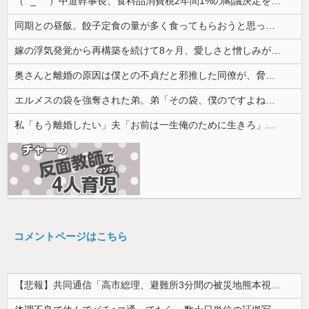
（ ´_ゝ`）中道幹事長、食料品消費税2年間1%の閣議決定を批判 → 記者「中道改革連合は食料品消費税ゼロを公約に掲げていたが？」→ 階猛氏「
同期との昼飯。餃子定食の量が多く食ってもらおうと思ったら俺の餃子にタレと酢を直接かけた
嫁の浮気発覚から再構築を続けて8ヶ月、愛しさと憎しみが交互に押し寄せてる。もう一回俺に恋させてあげたい。
奥さんと離婚の原因は僕との不貞だと邪推した同僚が、脅迫行為するようになった。奥さんとは何の関係もないのに...
エルメスの袋を強奪された弟。弟「その袋、僕のですよね？」女性「私の物ですけど？」→中身を確認した瞬間、言い逃れできない状況になり…
私「もう離婚したい」夫「お前は一生俺のために生きろ」→話し合いになるはずが恐ろしい要求を突き付けられて…
コメントページはこちら
【悲報】共同通信「高市総理、避難所3分間の被災地熊本視察動画に批判！」 → 内閣報道官「避難所視察は51分間！大変な状況の中で、1時間近く受け入...