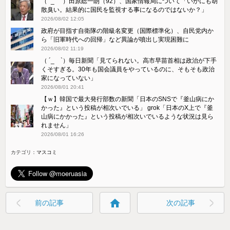
（ ´_ゝ`）田原総一朗（92）、国家情報局について「いかにも胡
散臭い。結果的に国民を監視する事になるのではないか？」
2026/08/02 12:05
政府が目指す自衛隊の階級名変更（国際標準化）、自民党内か
ら「旧軍時代への回帰」など異論が噴出し実現困難に
2026/08/02 11:19
（ ´_ゝ`）毎日新聞「見てられない。高市早苗首相は政治が下手
くそすぎる。30年も国会議員をやっているのに、そもそも政治
家になっていない」
2026/08/01 20:41
【ｗ】韓国で最大発行部数の新聞「日本のSNSで『釜山病にか
かった』という投稿が相次いでいる」 grok「日本のX上で『釜
山病にかかった』という投稿が相次いでいるような状況は見ら
れません」
2026/08/01 16:26
カテゴリ：
マスコミ
home
前の記事
次の記事