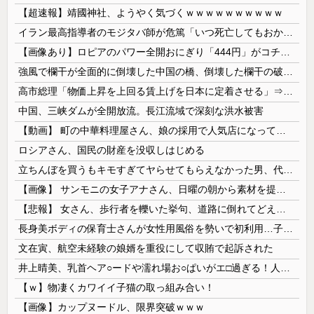
【超速報】靖國神社、ようやく気づくｗｗｗｗｗｗｗｗｗｗ
イラン最高指導者のモジタバ師が危篤「いつ死亡してもおかしくない」…イラン大統領「意思疎通はかなり難しい」！
【画像あり】ロピアのパワー全開おにぎり「444円」がコチラｗｗｗｗｗ
強風で欄干が全面的に倒壊した中国の橋、倒壊した欄干の破片を調べると凄まじい事実が発覚して……
高市総理「物価上昇を上回る賃上げを日本に定着させる」⇒ 国家公務員月給3.51％増へ
中国、三峡ダムが全開放流。長江流域で深刻な洪水被害
【動画】 町の中華料理屋さん、娘の採用で人気店になってしまう
ロシアさん、国民の財産を没収しはじめる
立ちんぼを買うもキモすぎてヤらせてもらえなかった男、代わりの足コキでまさかの大量身寸米青ｗｗｗ
【画像】 サンモニの女子アナさん、日曜の朝から素材を提供してしまう
【悲報】 女さん、歩行者を轢いた挙句、道路に倒れてどえらいことになってしまうw w w w w w w
長身美ボディの保育士さんが女性用風俗を勢いで初利用…子供に絶対見せられないメスの顔でイキまくり。
文在寅、航空未経験の娘婿を重役にして収賄で起訴された
井上晴美、乳首ヘア○ードや濡れ場お○ぱいがエ□過ぎる！人生最後のラスト写真集、最高！！
【ｗ】物凄くカワイイ子猫の取っ組み合い！
【画像】カップヌードル、限界突破ｗｗｗ