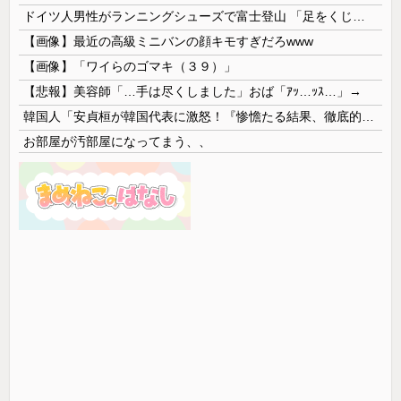
ドイツ人男性がランニングシューズで富士登山 「足をくじいて動けない」
【画像】最近の高級ミニバンの顔キモすぎだろwww
【画像】「ワイらのゴマキ（３９）」
【悲報】美容師「…手は尽くしました」おば「ｱｯ…ｯｽ…」→
韓国人「安貞桓が韓国代表に激怒！『惨憺たる結果、徹底的な刷新が必要だ』と監督や協会を痛烈批判」
お部屋が汚部屋になってまう、、