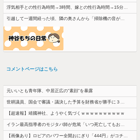
浮気相手との性行為時間→3時間、嫁との性行為時間→15分wwwwwwwww
引越して一週間経った頃、隣の奥さんから「掃除機の音がうるさい」と苦情があった。静かに暮らしていたはずなのに、原因を探るとまさかの事実が…
コメントページはこちら
元いいとも青年隊、中居正広の”素顔”を暴露
世耕議員、国会で審議・議決した予算を財務省が勝手に３兆円動かしていると指摘・問題視
【超速報】靖國神社、ようやく気づくｗｗｗｗｗｗｗｗｗｗ
イラン最高指導者のモジタバ師が危篤「いつ死亡してもおかしくない」…イラン大統領「意思疎通はかなり難しい」！
【画像あり】ロピアのパワー全開おにぎり「444円」がコチラｗｗｗｗｗ