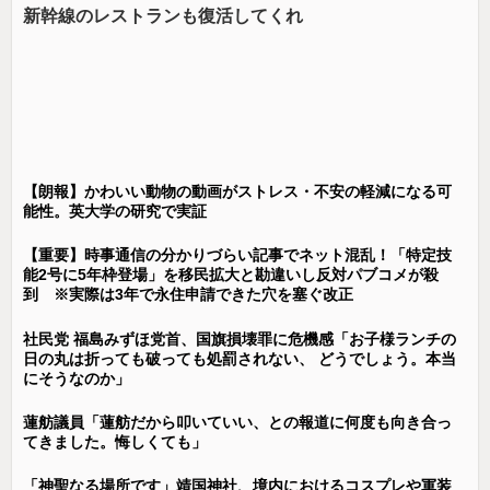
新幹線のレストランも復活してくれ
【朗報】かわいい動物の動画がストレス・不安の軽減になる可
能性。英大学の研究で実証
【重要】時事通信の分かりづらい記事でネット混乱！「特定技
能2号に5年枠登場」を移民拡大と勘違いし反対パブコメが殺
到 ※実際は3年で永住申請できた穴を塞ぐ改正
社民党 福島みずほ党首、国旗損壊罪に危機感「お子様ランチの
日の丸は折っても破っても処罰されない、 どうでしょう。本当
にそうなのか」
蓮舫議員「蓮舫だから叩いていい、との報道に何度も向き合っ
てきました。悔しくても」
「神聖なる場所です」靖国神社、境内におけるコスプレや軍装