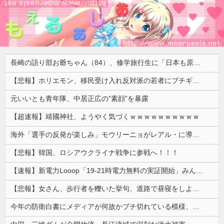
長崎の語り部お爺ちゃん（84）、修学旅行生に「日本も原爆を持たないと負ける」と言われびっくり！ 被団協代表（85）も中学生に「核を持たないで日本を守れますか」と問われ危機感
【悲報】ホリエモン、移民受け入れ反対派の若者にブチギレ「差別するなんて最低だ！」 → スタジオ誰も反論できず沈黙 ………
元いいとも青年隊、中居正広の”素顔”を暴露
【超速報】靖國神社、ようやく気づくｗｗｗｗｗｗｗｗｗｗ
海外「選手の反発が楽しみ」モウリーニョがレアル・に導入した新ルール（海外の反応）
【悲報】韓国、ロシアウクライナ戦争に参戦へ！！！
【速報】新電力Looop「19-21時電力無料の実証開始」みんなこれにするじゃん、電力会社の勢力図が変わるか
【悲報】女さん、歩行者を轢いた挙句、道路で昼寝をしようとしてしまう
今年の防衛白書にメディアが何故かブチ切れている模様、躍起になって批判するも逆に有権者からは……