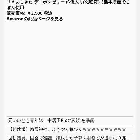
ＪＡあしきた デコポンゼリー (6個入り(化粧箱）)熊本県産でこ
ぽん使用
販売価格: ￥2,980 税込
Amazonの商品ページを見る
元いいとも青年隊、中居正広の”素顔”を暴露
【超速報】靖國神社、ようやく気づくｗｗｗｗｗｗｗｗｗｗ
世耕議員、国会で審議・議決した予算を財務省が勝手に３兆円動かしていると指摘・問題視