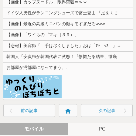
【画像】カップヌードル、限界突破ｗｗｗ
ドイツ人男性がランニングシューズで富士登山 「足をくじいて動けない」
【画像】最近の高級ミニバンの顔キモすぎだろwww
【画像】「ワイらのゴマキ（３９）」
【悲報】美容師「…手は尽くしました」おば「ｱｯ…ｯｽ…」→
韓国人「安貞桓が韓国代表に激怒！『惨憺たる結果、徹底的な刷新が必要だ』と監督や協会を痛烈批判」
お部屋が汚部屋になってまう、、
home
前の記事
次の記事
モバイル
PC