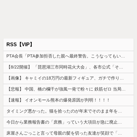
RSS【VIP】
PTA会長「PTA参加拒否した親へ最終警告。こうなってもいい？」
【8/22開催】 「琵琶湖三市同時花火大会」、各市公式「そんな花火大会は存在しない」→ 高価チケットを購入した人達がSNS阿鼻叫喚
【画像】 キャミイの18万円の最新フィギュア、ガチで作り込みがエグすぎる
【悲報】 中国、橋の欄干が強風一発で粉々に 鉄筋ゼロ 当局「接着剤でくっつけただけ」「正常で、品質問題はない」
【速報】 イオンモール熊本の爆発原因が判明！！！！
タイミング悪かった。猫を拾ったのが年末でそのまま年を越すことになった
今日から業務報告書の「庶務」っていう大項目が急に廃止されたんだけど意味不明すぎる
床屋さんごっこと言って母親の髪を切った友達が笑顔で「はい、次〇〇の番！」とハサミを差し出してきた。