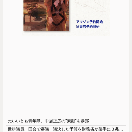
元いいとも青年隊、中居正広の”素顔”を暴露
世耕議員、国会で審議・議決した予算を財務省が勝手に３兆円動かしていると指摘・問題視