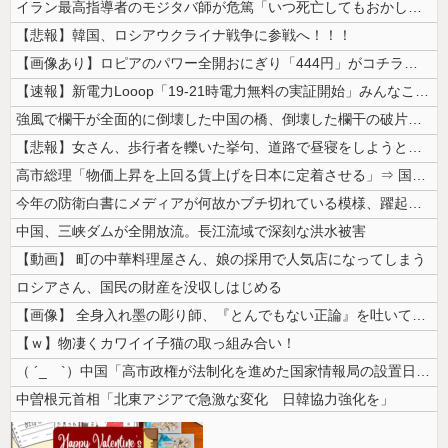
イラン最高指導者のモジタバ師が危篤「いつ死亡してもおかしくない」…イラ...
【悲報】韓国、ロシアウクライナ戦争に参戦へ！！！
【画像あり】ロピアのパワー全開おにぎり「444円」がコチラｗｗｗｗｗ
【速報】新電力Looop「19-21時電力無料の実証開始」みんなこれに...
強風で欄干が全面的に倒壊した中国の橋、倒壊した欄干の破片を調べると凄ま...
【悲報】女さん、歩行者を轢いた挙句、道路で昼寝をしようとしてしまう
高市総理「物価上昇を上回る賃上げを日本に定着させる」⇒ 国家公務員月...
今年の防衛白書にメディアが何故かブチ切れている模様、躍起になって批判す...
中国、三峡ダムが全開放流。長江流域で深刻な洪水被害
【動画】 町の中華料理屋さん、娘の採用で人気店になってしまう
ロシアさん、国民の財産を没収しはじめる
【画像】 全身入れ墨の彫り師、『とんでもない正論』を吐いて30万再生さ...
【ｗ】物凄くカワイイ子猫の取っ組み合い！
（ ´_ゝ`）中国「高市政権が法制化を進めた国家情報局の設置日が7月3...
中曽根元首相「北東アジアで急激な変化 日韓協力強化を」