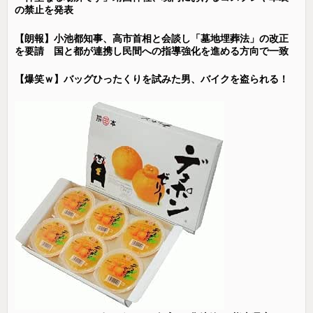
の禁止を発表
【朗報】小池都知事、高市首相と会談し「墓地埋葬法」の改正
を要請 国と都が連携し民間への指導強化を進める方向で一致
【爆笑ｗ】バッグひったくりを試みた男、バイクを盗られる！