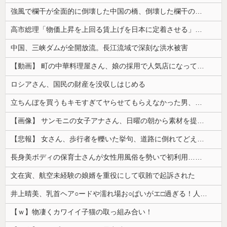
強風で欄干が全面的に倒壊した中国の橋、倒壊した欄干の破片を調べると凄まじい事実が発覚して……
高市総理「物価上昇を上回る賃上げを日本に定着させる」⇒ 国家公務員月給3.51％増へ
中国、三峡ダムが全開放流。長江流域で深刻な洪水被害
【動画】 町の中華料理屋さん、娘の採用で人気店になってしまう
ロシアさん、国民の財産を没収しはじめる
立ちんぼを買うもキモすぎてヤらせてもらえなかった男、代わりの足コキでまさかの大量身寸米青ｗｗｗ
【画像】 サンモニの女子アナさん、日曜の朝から素材を提供してしまう
【悲報】 女さん、歩行者を轢いた挙句、道路に倒れてどえらいことになってしまうw w w w w w w
長身美ボディの保育士さんが女性用風俗を勢いで初利用…子供に絶対見せられないメスの顔でイキまくり。
文在寅、航空未経験の娘婿を重役にして収賄で起訴された
井上晴美、乳首ヘア○ードや濡れ場お○ぱいがエ□過ぎる！人生最後のラスト写真集、最高！！
【ｗ】物凄くカワイイ子猫の取っ組み合い！