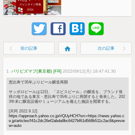
home
前の記事
次の記事
1:
パリビズマブ(東京都) [FR]
2022/09/12(月) 18:47:41.30
恵比寿で35年ぶりビール醸造再開
サッポロビールは12日、「ヱビスビール」の醸造を、ブランド発
祥の地である東京・恵比寿で35年ぶりに再開すると発表した。202
3年末に醸造設備やミュージアムを備えた施設を開業する。
[共同 2022.9.12]
https://approach.yahoo.co.jp/r/QUyHCH?src=https://news.yahoo.c
o.jp/articles/f41c2dc26ef2abda9bc6427bf61d568b511c2ac8&previe
w=auto