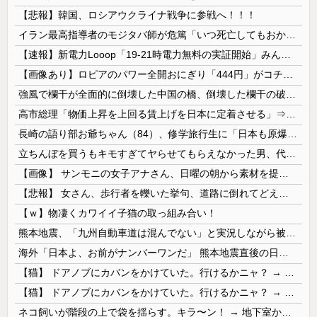
【悲報】韓国、ロシアウクライナ戦争に参戦へ！！！
イラン最高指導者のモジタバ師が危篤「いつ死亡してもおかしくない」…イラン大統領「意思疎通はかなり難しい」！
【速報】新電力Looop「19-21時電力無料の実証開始」みんなこれにするじゃん、電力会社の勢力図が変わるか
【画像あり】ロピアのパワー全開おにぎり「444円」がコチラｗｗｗｗｗ
強風で欄干が全面的に倒壊した中国の橋、倒壊した欄干の破片を調べると凄まじい事実が発覚して……
高市総理「物価上昇を上回る賃上げを日本に定着させる」⇒ 国家公務員月給3.51％増へ
長崎の語り部お爺ちゃん（84）、修学旅行生に「日本も原爆を持たないと負ける」と言われびっくり！ 被団協代表（85）も中学生に「核を持たないで日本を守れますか」と問われ危機感
立ちんぼを買うもキモすぎてヤらせてもらえなかった男、代わりの足コキでまさかの大量身寸米青ｗｗｗ
【画像】 サンモニの女子アナさん、日曜の朝から素材を提供してしまう
【悲報】 女さん、歩行者を轢いた挙句、道路に倒れてどえらいことになってしまうw w w w w w w
【ｗ】物凄くカワイイ子猫の取っ組み合い！
熊本地震、「九州自動車道は混んでない」と実況しながら被災地へ向かう有名アナなどに批判殺到 全国紙記者「最新の状況をいち早く伝えることは報道機関としての責務」「情報を取り上げることには大きな意義がある」
海外「日本よ、お前がナンバーワンだ」 熊本地震直後の日本の対応のスピードに世界が衝撃
【猫】 ドアノブにカバンをかけていた。行けるかニャ？ → 猫はこうなります…
【猫】 ドアノブにカバンをかけていた。行けるかニャ？ → 猫はこうなります…
ネコ飼いが階段の上で袋を揺らす。キラ〜ン！ → 地下室からヤツが現れる…