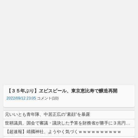
【３５年ぶり】ヱビスビール、東京恵比寿で醸造再開
2022/09/12 23:05
コメント(10)
元いいとも青年隊、中居正広の”素顔”を暴露
世耕議員、国会で審議・議決した予算を財務省が勝手に３兆円動かしていると...
【超速報】靖國神社、ようやく気づくｗｗｗｗｗｗｗｗｗｗ