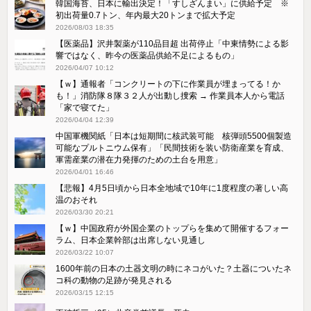
韓国海苔、日本に輸出決定！「すしざんまい」に供給予定 ※
初出荷量0.7トン、年内最大20トンまで拡大予定
2026/08/03 18:35
【医薬品】沢井製薬が110品目超 出荷停止「中東情勢による影
響ではなく、昨今の医薬品供給不足によるもの」
2026/04/07 10:12
【ｗ】通報者「コンクリートの下に作業員が埋まってる！か
も！」消防隊８隊３２人が出動し捜索 → 作業員本人から電話
「家で寝てた」
2026/04/04 12:39
中国軍機関紙「日本は短期間に核武装可能 核弾頭5500個製造
可能なプルトニウム保有」「民間技術を装い防衛産業を育成、
軍需産業の潜在力発揮のための土台を用意」
2026/04/01 16:46
【悲報】4月5日頃から日本全地域で10年に1度程度の著しい高
温のおそれ
2026/03/30 20:21
【ｗ】中国政府が外国企業のトップらを集めて開催するフォー
ラム、日本企業幹部は出席しない見通し
2026/03/22 10:07
1600年前の日本の土器文明の時にネコがいた？土器についたネ
コ科の動物の足跡が発見される
2026/03/15 12:15