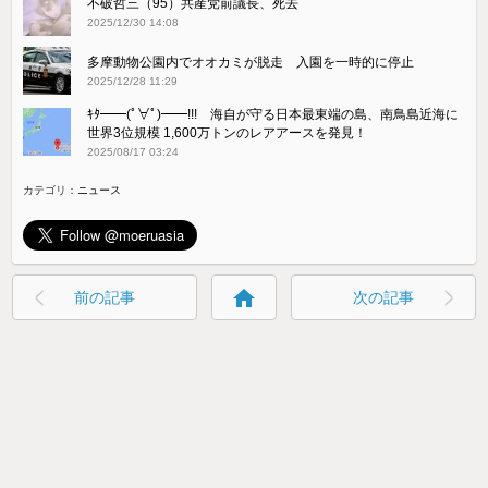
不破哲三（95）共産党前議長、死去
2025/12/30 14:08
多摩動物公園内でオオカミが脱走 入園を一時的に停止
2025/12/28 11:29
ｷﾀ━━(ﾟ∀ﾟ)━━!!! 海自が守る日本最東端の島、南鳥島近海に
世界3位規模 1,600万トンのレアアースを発見！
2025/08/17 03:24
カテゴリ：
ニュース
home
前の記事
次の記事