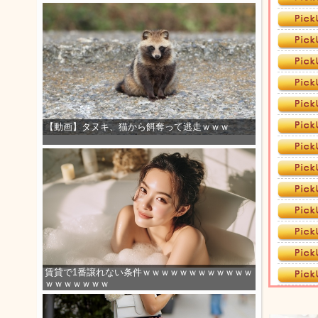
【動画】タヌキ、猫から餌奪って逃走ｗｗｗ
賃貸で1番譲れない条件ｗｗｗｗｗｗｗｗｗｗｗｗ
ｗｗｗｗｗｗｗ