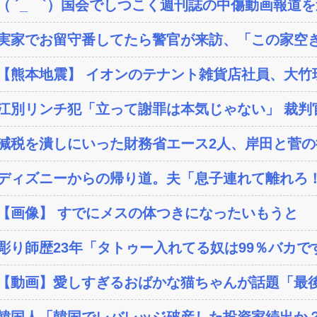
（ ´_ゝ`）国会でしつこく週刊誌の中傷動画報道を
実家でお留守番してたら警官が来訪、「この家空き
【熊本地震】 イオンのテナント雑貨店社員、大竹玖瑠美
江別リンチ犯「立って謝罪は本気じゃない」 裁判官
減税を潰しにいった財務省エース2人、岸田と菅の後
ディズニーからの帰り道。夫「息子連れて離れろ！
【画像】 すでにメスの体つきになったいもうと
彫り師歴23年「タトゥー入れてる奴は99％バカです」
【動画】愛しすぎるおばかな猫ちゃんが話題「最
韓国人「韓国でレバレッジ破産した投資家続出か？‥損