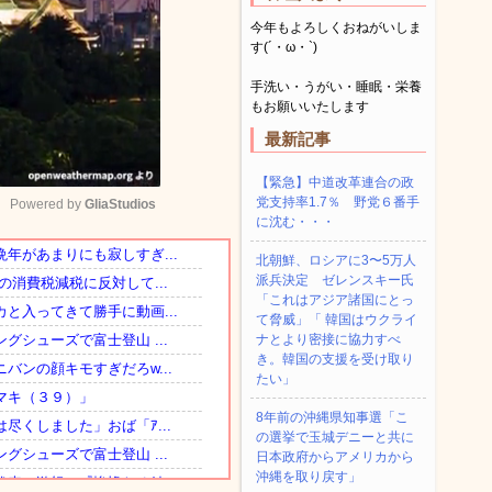
今年もよろしくおねがいしま
す(´・ω・`)
手洗い・うがい・睡眠・栄養
もお願いいたします
最新記事
【緊急】中道改革連合の政
党支持率1.7％ 野党６番手
Powered by 
GliaStudios
に沈む・・・
北朝鮮、ロシアに3〜5万人
Mute
派兵決定 ゼレンスキー氏
「これはアジア諸国にとっ
て脅威」「 韓国はウクライ
ナとより密接に協力すべ
き。韓国の支援を受け取り
たい」
8年前の沖縄県知事選「こ
の選挙で玉城デニーと共に
日本政府からアメリカから
沖縄を取り戻す」