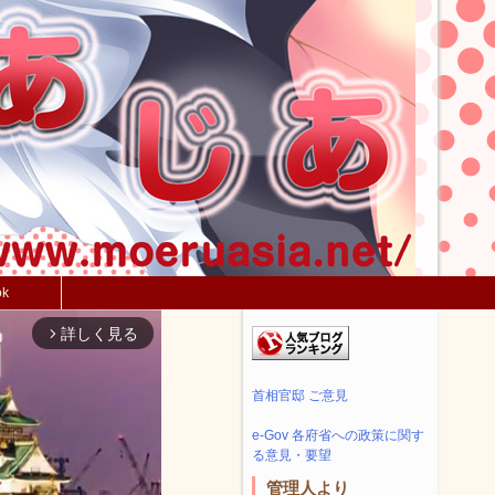
ok
詳しく見る
arrow_forward_ios
首相官邸 ご意見
e-Gov 各府省への政策に関す
る意見・要望
管理人より