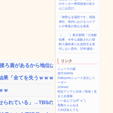
のサッカー界関係者の皆さ
んにお詫び」
「神聖なる場所です」靖国
神社、境内におけるコスプ
レや軍装の禁止を発表
（ ´_ゝ`）東京新聞「小池都
知事、今年も虐殺された朝
鮮人犠牲者らを追悼文を送
付しない意向。10年連続」
リンク
ろ盾があるから地位は安...
ニュースの森
保守JAPAN
果「全てを失うｗｗｗｗ...
Zattoyomiニュース見出しリ
ーダー
2chnavi
ｗｗ
特定アジアと日本／情強！良
まとめ速報
いーあんてな(#ﾟｗﾟ)
れている」→TBSの...
我無ちゃんねる
だめぽあんてな