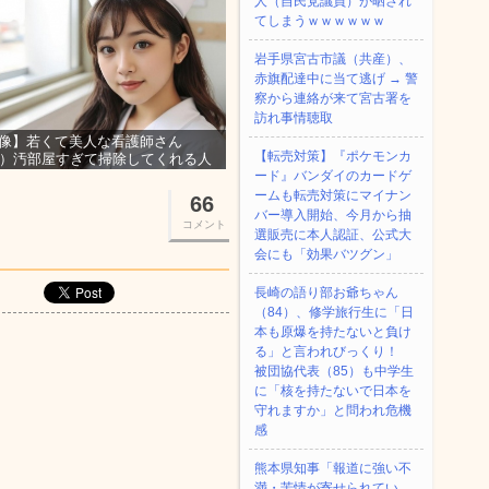
人（自民党議員）が晒され
てしまうｗｗｗｗｗｗ
岩手県宮古市議（共産）、
赤旗配達中に当て逃げ → 警
察から連絡が来て宮古署を
訪れ事情聴取
像】若くて美人な看護師さん
【転売対策】『ポケモンカ
3）汚部屋すぎて掃除してくれる人
集ｗｗｗ
ード』バンダイのカードゲ
ームも転売対策にマイナン
66
バー導入開始、今月から抽
コメント
選販売に本人認証、公式大
会にも「効果バツグン」
長崎の語り部お爺ちゃん
（84）、修学旅行生に「日
本も原爆を持たないと負け
る」と言われびっくり！
被団協代表（85）も中学生
に「核を持たないで日本を
守れますか」と問われ危機
感
熊本県知事「報道に強い不
満・苦情が寄せられてい