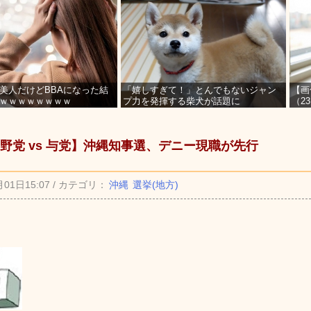
美人だけどBBAになった結
「嬉しすぎて！」とんでもないジャン
【画
ｗｗｗｗｗｗｗｗ
プ力を発揮する柴犬が話題に
（2
を募
野党 vs 与党】沖縄知事選、デニー現職が先行
月01日15:07 / カテゴリ：
沖縄
選挙(地方)