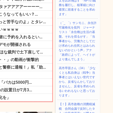
文を読み飛ばす 「NPTの義
務を履行し、核軍縮に向け
着実に前進することを求め
ます」
（ ´_ゝ`）サンモニ、永住許
可厳格化を批判 ジャーナ
リスト「永住権は生活の基
盤。それを揺るがす」「当
事者から、労働力としてだ
け求められ住民とはみられ
ないのかという声」アナ
「政府によって、ヘイトが
より進んでしまう」
高市早苗さん（34）「少な
くとも私自身は（戦争）当
事者とはいえない世代です
から、反省なんかしており
ませんし、反省を求められ
るいわれもないと思ってお
ります」
【！】高市政権の消費税減
税 合同会議で反対した９