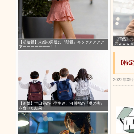
【愕然】元
【超速報】未婚の男達に『朗報』キタァアアアア
果ｗｗｗｗ
アーーーーーーー！！
【特定
2022年09
【衝撃】世田谷の小学生達、河川敷の『桑の実』
を食べた結果・・・・