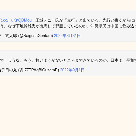
//t.co/HuKn8jDMou
玉城デニー氏が「先行」と出ている。先行と書くからに
う。なぜ下地幹雄氏が出馬して邪魔しているのか。沖縄県民は中国に飲み込
 玄太郎 (@SaigusaGentaro)
2022年8月31日
でしょうな。もう、救いようがないところまできているのか。日本よ、平和
子日の丸 (@I77TPAqBiOuzcmP)
2022年9月1日