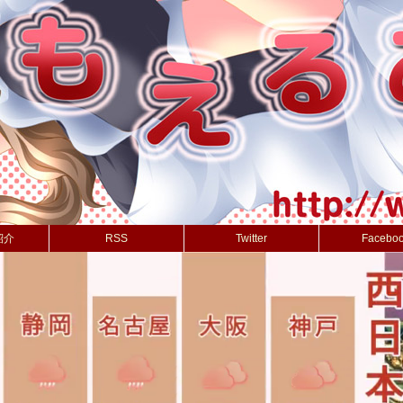
紹介
RSS
Twitter
Facebo