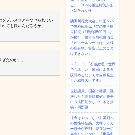
る」→TBSの報道特集がま
さにそれな件
はダブルスコアをつけられてい
隅田川花火大会、中国SNS
まれても良いんだろうか。
で無料観覧エリアの場所取
り転売（1席約3500円～）
が横行 警告も無視警備員
「ビニールシートは、人様
の所有物。警告以上のこと
はできない」
すぎたのか、、
（ ´_ゝ`）「石破総理は世界
でも珍しい、国民による石
破辞めるなデモが自然発生
した総理大臣です」
世耕議員、国会で審議・議
決した予算を財務省が勝手
に３兆円動かしていると指
摘・問題視
【今はやってない】審判へ
の性接待疑惑、大韓サッカ
ー協会が声明「現在は一切
発生していない」「世界中