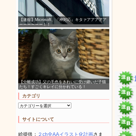
【速報】Microsoft、『神対応』キタァアアアアア
ーーーーーー！！
【分離成功】父の毛色をきれいに受け継いだ子猫
たち！すごくキレイに分かれている！
カテゴリ
サイトについて
絵提供：
２ch全AAイラスト化計画
さま