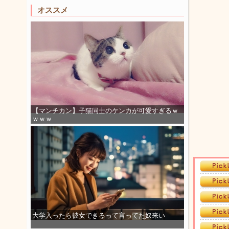
オススメ
【マンチカン】子猫同士のケンカが可愛すぎるｗ
ｗｗｗ
大学入ったら彼女できるって言ってた奴来い