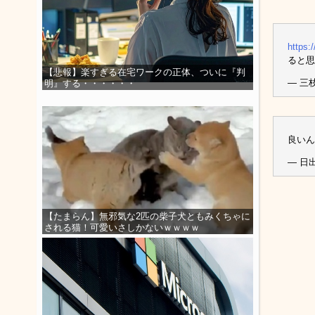
https:
ると思
【悲報】楽すぎる在宅ワークの正体、ついに『判
— 三枝
明』する・・・・・・
良いん
— 日出
【たまらん】無邪気な2匹の柴子犬ともみくちゃに
される猫！可愛いさしかないｗｗｗｗ