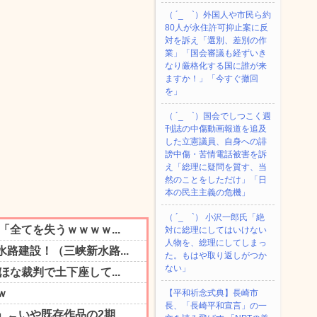
（ ´_ゝ`）外国人や市民ら約
80人が永住許可抑止案に反
対を訴え「選別、差別の作
業」「国会審議も経ずいき
なり厳格化する国に誰が来
ますか！」「今すぐ撤回
を」
（ ´_ゝ`）国会でしつこく週
刊誌の中傷動画報道を追及
した立憲議員、自身への誹
謗中傷・苦情電話被害を訴
え「総理に疑問を質す、当
然のことをしただけ」「日
本の民主主義の危機」
（ ´_ゝ`） 小沢一郎氏「絶
対に総理にしてはいけない
人物を、総理にしてしまっ
た。もはや取り返しがつか
ない」
【平和祈念式典】長崎市
長、「長崎平和宣言」の一