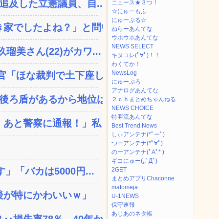
追及した立憲議員、自...
ニュース★３つ！
☆にゅーもふ
にゅーぷる☆
家でしたよね？」と問いか...
ねらーあんてな
ウホウホあんてな
NEWS SELECT
さん(22)がカワ...
キタコレ(ﾟ∀ﾟ)！！
わくてか！
NewsLog
「ほな裁判で土下座して...
にゅーぷろ
アナログあんてな
ろ盾があるから地位は安...
２ｃｈまとめちゃんねる
NEWS CHOICE
特亜流あんてな
あと警察に通報！」私「助...
Best Trend News
しぃアンテナ(*ﾟーﾟ)
つーアンテナ(*ﾟ∀ﾟ)
のーアンテナ(ﾟAﾟ* )
ギコにゅー(,,ﾟДﾟ)
「バカは5000円...
2GET
まとめアプリChaconne
matomeja
後が特にかわいいｗ」
U-1NEWS
保守速報
あじあのネタ帳
失率78％、40年か...