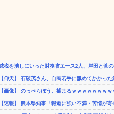
減税を潰しにいった財務省エース2人、岸田と菅の後
【仰天】 石破茂さん、自民若手に舐めてかかった結
【画像】 のっぺらぼう、捕まるｗｗｗｗｗｗｗｗ
【速報】 熊本県知事「報道に強い不満・苦情が寄せら