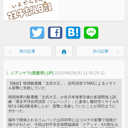
home
前の記事
次の記事
1:
ジアンゲラ(愛媛県) [JP]
2022/08/29(月) 11:55:29.12
【独自】韓国駆逐艦「文武大王」、合同演習でSM2によるミサイ
ル迎撃に失敗していた
韓国海軍の駆逐艦「文武大王」が先月米海軍主催の多国間海上訓
練「環太平洋合同演習（リムパック）」に参加し艦対空ミサイルS
M2を1発試験発射したが、迎撃に失敗していたことが28日までに
分かった。
隔年で開催されるリムパックは2020年にはコロナの影響で規模が
縮小されたが、今回は対中安全保障協議体「クアッド」4カ国をは