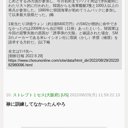
じめとする26カ国が参加し、今月初めまでハワイ周辺で約6週間に
わたり大々的に行われた。韓国からも海軍艦艇3隻と1000人以上の
将兵が参加した。1990年に韓国海軍が初めてリムパックに参加し
て以来最大規模だった。(略
1発当たり18億ウォン（約1億8400万円）のSM2が標的に命中でき
なかったのは2008年から合計9回（11発）あったという。韓国軍は
今回の迎撃失敗の原因が「誘導弾の欠陥」と確認された場合、SM
2のメーカーである米レイシオン社に瑕疵（かし）求償（補償）を
請求する方針だ。(以下略
全文はﾘﾝｸ先へ
[朝鮮日報 2022.8.29]
https://www.chosunonline.com/site/data/html_dir/2022/08/29/20220
82980096.html
10:
ストレプトミセス(大阪府) [US]
2022/08/29(月) 11:59:22.13
禄に訓練してなかったんやろ