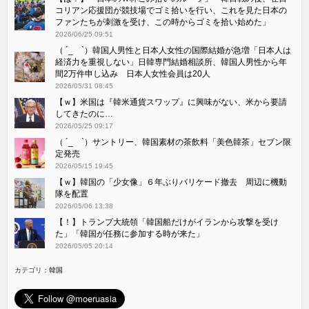
コリアン応援団が競技場でゴミ拾いを行い、これを見た日本の
ファンたちが刺激を受け、この時からゴミを拾い始めた」
2026/06/25 09:51
（ ´_ゝ`）韓国人男性と日本人女性の国際結婚が急増「日本人は
経済力を重視しない」日韓専門結婚相談所、韓国人男性から年
間2万件申し込み 日本人女性会員は20人
2026/05/31 08:45
【ｗ】米国は『韓米通貨スワップ』に興味がない、米から要請
してきたのに…
2026/05/25 09:17
（ ´_ゝ`）サントリー、韓国素材の茶飲料「美色韓茶」セブン限
定発売
2026/05/15 19:45
【ｗ】韓国の「少女像」６年ぶりバリケード撤去 周辺に機動
隊を配置
2026/05/06 13:38
【！】トランプ大統領「韓国船だけがイランから攻撃を受け
た」「韓国が任務に参加する時が来た」
2026/05/05 20:14
カテゴリ：
韓国