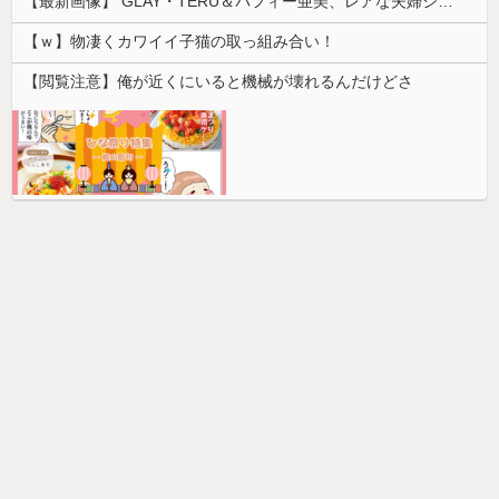
【最新画像】 GLAY・TERU＆パフィー亜美、レアな夫婦ショットを公開してしまう！
【ｗ】物凄くカワイイ子猫の取っ組み合い！
【閲覧注意】俺が近くにいると機械が壊れるんだけどさ