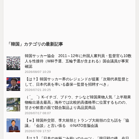
「韓国」カテゴリの最新記事
韓国サッカー協会 2011～12年に外国人審判員・監督官ら10数
人を性接待（W杯予選、五輪予選が含まれる）国会議員が事実
確認
2026/08/07 10:29
【は？】韓国サッカー界のレジェンドが提案「次期代表監督と
して、日本代表を率いる森保一監督を招聘すべき」
2026/07/21 20:25
（ ´_ゝ`）K-イチゴ、ブドウ、ナシなど韓国果物人気「上半期果
物輸出過去最高」海外では比較的高価格帯に位置するものの、
甘さや鮮度の面で競合製品より高品質商品
2026/07/17 08:07
【ｗ】韓国外交部、李大統領とトランプ大統領の立ち話を「協
議」「会談」と言い張る ※NATO首脳会議
2026/07/09 17:57
【は？】「日本のＷ杯ごみ拾いのルーツ」「韓日戦の後、在日