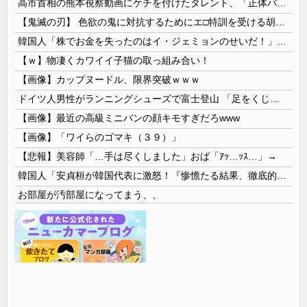
高市首相の熊本視察動画にケチを付けたタレント、「正体バレバレよな」と黒電話の呼び方であっさりと……
【鬼滅の刃】 色欲の鬼に対抗するためにエ□特訓を受ける胡蝶しのぶ…！クールなしのぶが快楽に抗えず翻弄されちゃう…
韓国人「株でお金を失ったのはイ・ジェミョンのせいだ！」として支持率が右肩下がりに……まあ、本当にその側面があるので救えないんですが
【ｗ】物凄くカワイイ子猫の取っ組み合い！
【画像】カップヌードル、限界突破ｗｗｗ
ドイツ人男性がランニングシューズで富士登山 「足をくじいて動けない」
【画像】最近の高級ミニバンの顔キモすぎだろwww
【画像】「ワイらのゴマキ（３９）」
【悲報】美容師「…手は尽くしました」おば「ｱｯ…ｯｽ…」→
韓国人「安貞桓が韓国代表に激怒！『惨憺たる結果、徹底的な刷新が必要だ』と監督や協会を痛烈批判」
お部屋が汚部屋になってまう、、