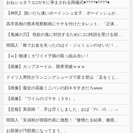
おねショタ？エ□ガキに孕まされる両儀式♥️????♥️????♥️
【神乳】 脱いだら凄いボーイッシュ女子、ボーイッシュがどうでも良くなる ”お○ぱい” がこちらｗｗｗｗｗ
高市首相の熊本視察動画にケチを付けたタレント、「正体バレバレよな」と黒電話の呼び方であっさりと……
【鬼滅の刃】 色欲の鬼に対抗するためにエ□特訓を受ける胡蝶しのぶ…！クールなしのぶが快楽に抗えず翻弄されちゃう…
韓国人「株でお金を失ったのはイ・ジェミョンのせいだ！」として支持率が右肩下がりに……まあ、本当にその側面があるので救えないんですが
【ｗ】物凄くカワイイ子猫の取っ組み合い！
【画像】カップヌードル、限界突破ｗｗｗ
ドイツ人男性がランニングシューズで富士登山 「足をくじいて動けない」
【画像】最近の高級ミニバンの顔キモすぎだろwww
【画像】「ワイらのゴマキ（３９）」
【悲報】美容師「…手は尽くしました」おば「ｱｯ…ｯｽ…」→
韓国人「安貞桓が韓国代表に激怒！『惨憺たる結果、徹底的な刷新が必要だ』と監督や協会を痛烈批判」
お部屋が汚部屋になってまう、、