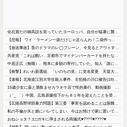
化石賞だの御高説を宣っていたヨーロッパ、自分が猛暑に襲われると為すすべべもなくダメージを受けてしまい……
【悲報】 ワイ「ラーメン一袋だけじゃ足らんわ！二袋作ったろ！」→結果ｗｗｗ
【放送事故】昔のドラマのレ◯プシーン、今見るとアウトすぎる・・・
共産党「これは酷い…京都市でマイナンバーカードを持たない29万人がポイント給付事業から排除された」
中居正広（無職）、熊本に多額の寄付していた。知人「誰にも知られなくてもいい、と公表してない」
【衝撃】れいわ新選組、「いのちの党」に党名変更 天畠大輔氏が共同代表へ
【速報】北海道江別大学生殺人事件、主犯格の川口被告(19)に無期懲役の判決
15歳少女に薬と酒飲ませカラオケ店で性的暴行、動画撮影 54歳無職を再逮捕 動画770本も見つかる
（ ´_ゝ`）中国、広島原爆投下から８１年を迎えたことを受け「日本は原爆被害者の立場で同情を買おうとするのを止めろ」
【広陵高野球部暴力問題】第三委「事実を認めることは困難」元部員「SNS開示請求開始」犯人として晒してた人達に損害賠償請求訴訟を起こす方針
私の不倫が夫と娘にバレてしまい、今はお情けで家に置いてもらっている状態です。行為を娘に見られていたなんて全く気付きませんでした。娘の「汚...
おねショタ？エ□ガキに孕まされる両儀式♥️????♥️????♥️
【神乳】 脱いだら凄いボーイッシュ女子、ボーイッシュがどうでも良くなる ”お○ぱい” がこちらｗｗｗｗｗ