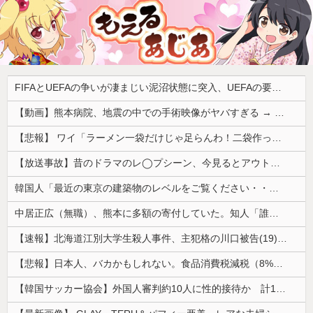
FIFAとUEFAの争いが凄まじい泥沼状態に突入、UEFAの要求を呑んだFIFAだったがUEFA側は強硬姿勢を崩さず……
【動画】熊本病院、地震の中での手術映像がヤバすぎる → 医療機器が飛び交う激震の中で患者を全身で庇う医師らの咄嗟の行動に世界中から絶賛の嵐
【悲報】 ワイ「ラーメン一袋だけじゃ足らんわ！二袋作ったろ！」→結果ｗｗｗ
【放送事故】昔のドラマのレ◯プシーン、今見るとアウトすぎる・・・
韓国人「最近の東京の建築物のレベルをご覧ください・・・」
中居正広（無職）、熊本に多額の寄付していた。知人「誰にも知られなくてもいい、と公表してない」
【速報】北海道江別大学生殺人事件、主犯格の川口被告(19)に無期懲役の判決
【悲報】日本人、バカかもしれない。食品消費税減税（8%→1%）に93.2%の国民が賛成してしまう
【韓国サッカー協会】外国人審判約10人に性的接待か 計1496回、約2億ウォン（約2200万円）