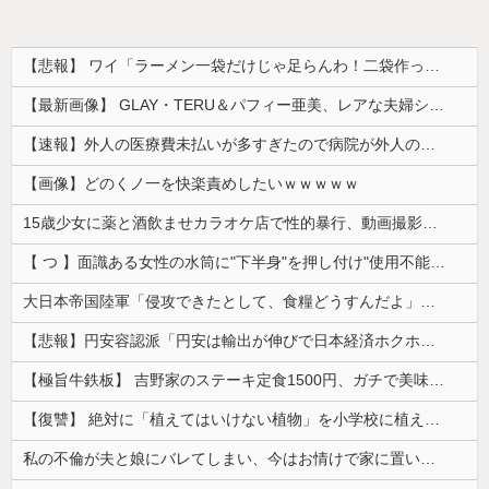
【悲報】 ワイ「ラーメン一袋だけじゃ足らんわ！二袋作ったろ！」→結果ｗｗｗ
【最新画像】 GLAY・TERU＆パフィー亜美、レアな夫婦ショットを公開してしまう！
【速報】外人の医療費未払いが多すぎたので病院が外人の治療を断るようになってしまう
【画像】どのくノ一を快楽責めしたいｗｗｗｗｗ
15歳少女に薬と酒飲ませカラオケ店で性的暴行、動画撮影 54歳無職を再逮捕 動画770本も見つかる
【 つ 】面識ある女性の水筒に"下半身"を押し付け"使用不能"にした疑い 66歳男を「器物損壊」容疑で逮捕 札幌市
大日本帝国陸軍「侵攻できたとして、食糧どうすんだよ」大本営「現地調達」陸軍「え？」
【悲報】円安容認派「円安は輸出が伸びで日本経済ホクホク！」⇒ 世界に売る物が無さすぎて輸出額で韓国に惨敗・・・
【極旨牛鉄板】 吉野家のステーキ定食1500円、ガチで美味そうｗｗｗ
【復讐】 絶対に「植えてはいけない植物」を小学校に植えた→20年経って見に行くと…「！？」衝撃の光景が・・・
私の不倫が夫と娘にバレてしまい、今はお情けで家に置いてもらっている状態です。行為を娘に見られていたなんて全く気付きませんでした。娘の「汚...