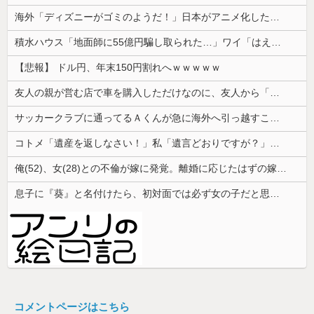
海外「ディズニーがゴミのようだ！」日本がアニメ化した米人気SF作品に絶賛の声が殺到中
積水ハウス「地面師に55億円騙し取られた…」ワイ「はえーかわいそう…会社滅茶苦茶やろなぁ」
【悲報】 ドル円、年末150円割れへｗｗｗｗｗ
友人の親が営む店で車を購入しただけなのに、友人から「裏切った」と責められるようになった理由が理解できず…
サッカークラブに通ってるＡくんが急に海外へ引っ越すことに。一番仲良くしてた息子がショックを受けて...
コトメ「遺産を返しなさい！」私「遺言どおりですが？」→夫の遺産を巡る話し合いが思わぬ展開になって…
俺(52)、女(28)との不倫が嫁に発覚。離婚に応じたはずの嫁からエグすぎる攻撃が恐ろしすぎる
息子に『葵』と名付けたら、初対面では必ず女の子だと思われる。同じ名前でも避けられなかった勘違いとは…
コメントページはこちら