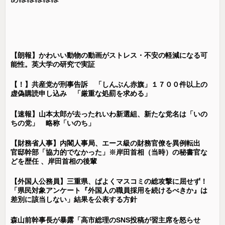
【朗報】かわいい動物の動画がストレス・不安の軽減になる可
能性。英大学の研究で実証
【！】共産党が刑事告訴 「しんぶん赤旗」１７００件以上の
虚偽購読申し込み 「厳重な処罰を求める」
【速報】山本太郎が去ったれいわ新選組、新たな党名は「いの
ちの党」 略称「いのち」
【財務省人事】内閣人事局、エース級の財務官僚を異例転出
官邸幹部「協力的でなかった」※岸田首相（当時）の秘書官な
どを歴任 、岸田首相の後輩
【外国人公務員】三重県、ぱよくマスコミの総攻撃に屈せず！
「県民対象アンケート『外国人の職員採用を続けるべきか』は
差別に該当しない」結果を公表する方針
森山前幹事長が暴露「高市総理のSNS投稿が習主席を怒らせ