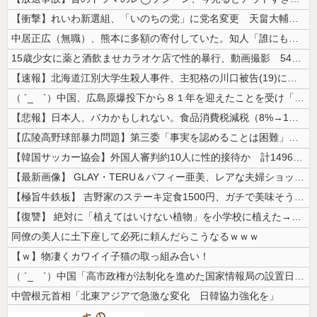
【衝撃】れいわ新選組、「いのちの党」に党名変更 天畠大輔氏が共同代表へ
中居正広（無職）、熊本に多額の寄付していた。知人「誰にも知られなくても...
15歳少女に薬と酒飲ませカラオケ店で性的暴行、動画撮影 54歳無職を再...
【速報】北海道江別大学生殺人事件、主犯格の川口被告(19)に無期懲役の...
（ ´_ゝ`）中国、広島原爆投下から８１年を迎えたことを受け「日本は原...
【悲報】日本人、バカかもしれない。食品消費税減税（8%→1%）に93....
【広陵高野球部暴力問題】第三委「事実を認めることは困難」元部員「SNS...
【韓国サッカー協会】外国人審判約10人に性的接待か 計1496回、約2...
【最新画像】 GLAY・TERU＆パフィー亜美、レアな夫婦ショットを公...
【極旨牛鉄板】 吉野家のステーキ定食1500円、ガチで美味そうｗｗｗ
【復讐】 絶対に「植えてはいけない植物」を小学校に植えた→20年経って...
同僚の美人に土下座して必死に頼んだらこうなるｗｗｗ
【ｗ】物凄くカワイイ子猫の取っ組み合い！
（ ´_ゝ`）中国「高市政権が法制化を進めた国家情報局の設置日が7月3...
中曽根元首相「北東アジアで急激な変化 日韓協力強化を」