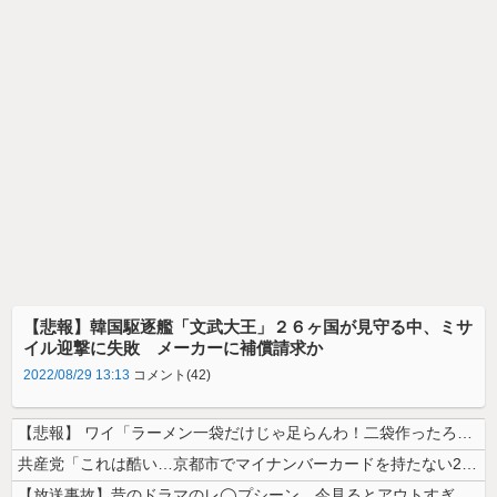
【悲報】韓国駆逐艦「文武大王」２６ヶ国が見守る中、ミサ
イル迎撃に失敗 メーカーに補償請求か
2022/08/29 13:13
コメント(42)
【悲報】 ワイ「ラーメン一袋だけじゃ足らんわ！二袋作ったろ！」→結果ｗ...
共産党「これは酷い…京都市でマイナンバーカードを持たない29万人がポイ...
【放送事故】昔のドラマのレ◯プシーン、今見るとアウトすぎる・・・