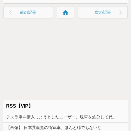
home
前の記事
次の記事
RSS【VIP】
テスラ車を購入しようとしたユーザー、現車を処分して代金を支払い、平日の納車日に予定を合わせた結果……
【画像】 日本共産党の街宣車、ほんと碌でもないな