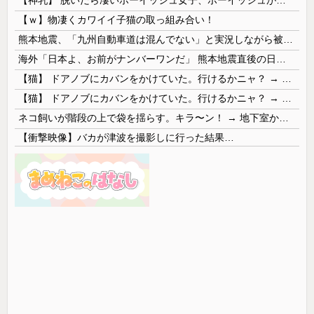
【ｗ】物凄くカワイイ子猫の取っ組み合い！
熊本地震、「九州自動車道は混んでない」と実況しながら被災地へ向かう有名アナなどに批判殺到 全国紙記者「最新の状況をいち早く伝えることは報道機関としての責務」「情報を取り上げることには大きな意義がある」
海外「日本よ、お前がナンバーワンだ」 熊本地震直後の日本の対応のスピードに世界が衝撃
【猫】 ドアノブにカバンをかけていた。行けるかニャ？ → 猫はこうなります…
【猫】 ドアノブにカバンをかけていた。行けるかニャ？ → 猫はこうなります…
ネコ飼いが階段の上で袋を揺らす。キラ〜ン！ → 地下室からヤツが現れる…
【衝撃映像】バカが津波を撮影しに行った結果…