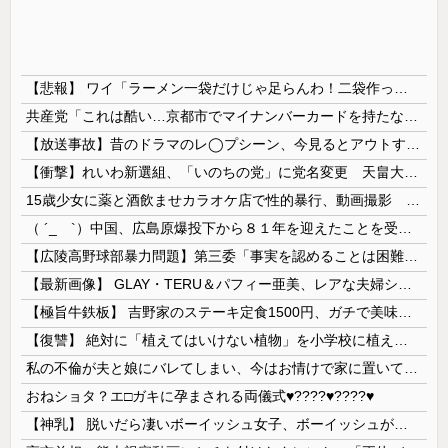
【悲報】 ワイ「ラーメン一袋だけじゃ足らんわ！二袋作ったろ！」→結果ｗｗｗ
共産党「これは酷い…京都市でマイナンバーカードを持たない29万人がポイント給付事業から排除された」
【放送事故】昔のドラマのレ◯プシーン、今見るとアウトすぎる・・・
【衝撃】れいわ新選組、「いのちの党」に党名変更 天畠大輔氏が共同代表へ
15歳少女に薬と酒飲ませカラオケ店で性的暴行、動画撮影 54歳無職を再逮捕 動画770本も見つかる
（ ´_ゝ`）中国、広島原爆投下から８１年を迎えたことを受け「日本は原爆被害者の立場で同情を買おうとするのを止めろ」
【広陵高野球部暴力問題】第三委「事実を認めることは困難」元部員「SNS開示請求開始」犯人として晒してた人達に損害賠償請求訴訟を起こす方針
【最新画像】 GLAY・TERU＆パフィー亜美、レアな夫婦ショットを公開してしまう！
【極旨牛鉄板】 吉野家のステーキ定食1500円、ガチで美味そうｗｗｗ
【復讐】 絶対に「植えてはいけない植物」を小学校に植えた→20年経って見に行くと…「！？」衝撃の光景が・・・
私の不倫が夫と娘にバレてしまい、今はお情けで家に置いてもらっている状態です。行為を娘に見られていたなんて全く気付きませんでした。娘の「汚...
おねショタ？エ□ガキに孕まされる両儀式♥️????♥️????♥️
【神乳】 脱いだら凄いボーイッシュ女子、ボーイッシュがどうでも良くなる ”お○ぱい” がこちらｗｗｗｗｗ