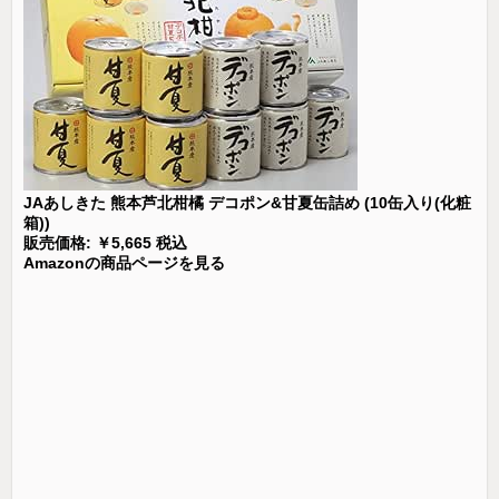
JAあしきた 熊本芦北柑橘 デコポン&甘夏缶詰め (10缶入り(化粧
箱))
販売価格: ￥5,665 税込
Amazonの商品ページを見る