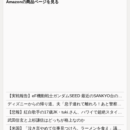
Amazonの商品ページを見る
【実戦報告】eF機動戦士ガンダムSEED 最近のSANKYO台の中で最良！？ホールはお盆釘にするなよ！
ディズニーからの帰り道。夫「息子連れて離れろ！あと警察に通報！」私「助けて！」駅員「どうしました！？」→トンデモナイことに…
【悲報】紅白歌手の17歳JK・tuki.さん、ハワイで超絶スタイルを晒すも『顔だけ頑なに隠す』ムーブを継続へｗｗｗｗ
武田信玄と上杉謙信はどっちが格上なのか
【米国】「泣き言やめて仕事見つけろ。ラーメンを食え」議員らの投稿にバンス氏が猛反発…ブリトーの価格めぐる議論、共和党の内戦に発展