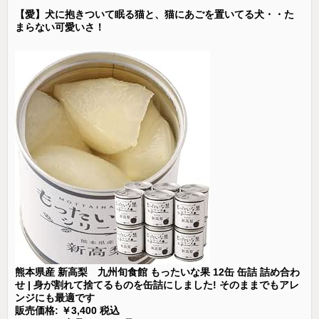
【愛】犬に抱きついて眠る猫と、猫にあごを置いてる犬・・た
まらない可愛いさ！
熊本県産 新高梨 九州旬食館 もったいな果 12缶 缶詰 詰め合わ
せ | 身が割れて捨てるものを缶詰にしました! そのままでもアレ
ンジにも最適です
販売価格: ￥3,400 税込