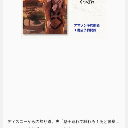
ディズニーからの帰り道。夫「息子連れて離れろ！あと警察に通報！」私「助けて！」駅員「どうしました！？」→トンデモナイことに…