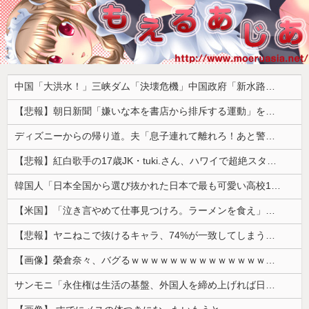
中国「大洪水！」三峡ダム「決壊危機」中国政府「新水路建設！（三峡新水路」現場職員「内部情報公開！（失踪」湖南省「三峡放流情報（画像」台風13号「三峡接近」→
【悲報】朝日新聞「嫌いな本を書店から排斥する運動」を好意的に紹介して大炎上 → 教諭「差別のない本屋に通いたい！」ｗｗｗｗｗｗｗｗｗｗｗｗ
ディズニーからの帰り道。夫「息子連れて離れろ！あと警察に通報！」私「助けて！」駅員「どうしました！？」→トンデモナイことに…
【悲報】紅白歌手の17歳JK・tuki.さん、ハワイで超絶スタイルを晒すも『顔だけ頑なに隠す』ムーブを継続へｗｗｗｗ
韓国人「日本全国から選び抜かれた日本で最も可愛い高校1年生がこの方です‥」→「これが日本のレベル‥」
【米国】「泣き言やめて仕事見つけろ。ラーメンを食え」議員らの投稿にバンス氏が猛反発…ブリトーの価格めぐる議論、共和党の内戦に発展
【悲報】ヤニねこで抜けるキャラ、74%が一致してしまうｗｗｗｗｗ
【画像】榮倉奈々、バグるｗｗｗｗｗｗｗｗｗｗｗｗｗｗｗｗ
サンモニ「永住権は生活の基盤、外国人を締め上げれば日本人が生きやすくなるは勘違い」