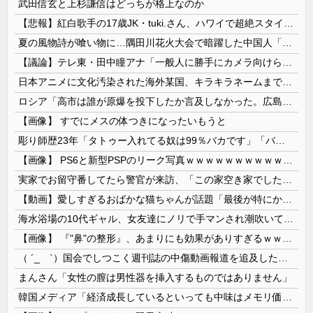
武田信玄と上杉謙信はどっちが格上なのか
【悲報】紅白歌手の17歳JK・tuki.さん、ハワイで超絶スタイルを晒すも『顔だけ頑なに隠す』ムーブを継続へｗｗｗｗ
夏の風物詩が喰い物に…隅田川花火大会で暗躍した中国人「場所取り転売ヤー」の高笑い
【議論】テレ東・田中瞳アナ「一般人に勝手にカメラ向けられて恐怖を感じるの！」←これ
日本アニメに文化汚染された海外某国、キラキラネームまで日本風の”あれ”に影響されてしまった結果……
ロシア「高市は誰が原爆を投下したか言及しなかった。広島と長崎に落ちたのはUFOだと思っているのか?」
【画像】 すでにメスの体つきになったいもうと
彫り師歴23年「タトゥー入れてる奴は99％バカです」「バカは5000円が好き」無断キャンセル、挨拶できない、金がない…客層をぶっちゃけ
【画像】 PS6と新型PSPのリーク写真ｗｗｗｗｗｗｗｗｗｗｗｗｗｗｗｗｗｗｗ
実家でお留守番してたら警官が来訪、「この家空き家でしたよね？」と問いかけてくるが実際は30年ほど住んでおり……
【動画】愛しすぎるおばかな猫ちゃんが話題「最後が特にかわいいｗ」
海水浴場の10代ギャル、女友達にノリで手マンされ潮吹いてガチイキしてしまうｗｗｗ
【画像】 『"鼻"の整形』、あまりにも効果がありすぎるｗｗｗｗｗｗｗｗｗｗｗ
（ ´_ゝ`）国会でしつこく週刊誌の中傷動画報道を追及した立憲議員、自身への誹謗中傷・苦情電話被害を訴え「総理に疑問を質す、当然のことをした...
まんさん「女性の膣は男性器を挿入するものではありません」
韓国メディア「経済成長しているといっても中味はメモリ価格だけ。雇用増加見通しが半減してしまった」……韓国の内需不況は根強い状況っすね