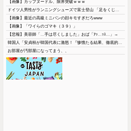
【画像】カップヌードル、限界突破ｗｗｗ
ドイツ人男性がランニングシューズで富士登山 「足をくじいて動けない」
【画像】最近の高級ミニバンの顔キモすぎだろwww
【画像】「ワイらのゴマキ（３９）」
【悲報】美容師「…手は尽くしました」おば「ｱｯ…ｯｽ…」→
韓国人「安貞桓が韓国代表に激怒！『惨憺たる結果、徹底的な刷新が必要だ』と監督や協会を痛烈批判」
お部屋が汚部屋になってまう、、