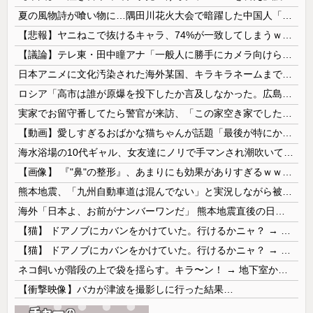
夏の風物詩が喰い物に…隅田川花火大会で暗躍した中国人「場所取り転売ヤー」の高笑い
【悲報】ヤニねこで抜けるキャラ、74%が一致してしまうｗｗｗｗｗ
【議論】テレ東・田中瞳アナ「一般人に勝手にカメラ向けられて恐怖を感じるの！」←これ
日本アニメに文化汚染された海外某国、キラキラネームまで日本風の”あれ”に影響されてしまった結果……
ロシア「高市は誰が原爆を投下したか言及しなかった。広島と長崎に落ちたのはUFOだと思っているのか?」
実家でお留守番してたら警官が来訪、「この家空き家でしたよね？」と問いかけてくるが実際は30年ほど住んでおり……
【動画】愛しすぎるおばかな猫ちゃんが話題「最後が特にかわいいｗ」
海水浴場の10代ギャル、女友達にノリで手マンされ潮吹いてガチイキしてしまうｗｗｗ
【画像】 『"鼻"の整形』、あまりにも効果がありすぎるｗｗｗｗｗｗｗｗｗｗｗ
熊本地震、「九州自動車道は混んでない」と実況しながら被災地へ向かう有名アナなどに批判殺到 全国紙記者「最新の状況をいち早く伝えることは報道機関としての責務」「情報を取り上げることには大きな意義がある」
海外「日本よ、お前がナンバーワンだ」 熊本地震直後の日本の対応のスピードに世界が衝撃
【猫】 ドアノブにカバンをかけていた。行けるかニャ？ → 猫はこうなります…
【猫】 ドアノブにカバンをかけていた。行けるかニャ？ → 猫はこうなります…
ネコ飼いが階段の上で袋を揺らす。キラ〜ン！ → 地下室からヤツが現れる…
【衝撃映像】バカが津波を撮影しに行った結果…