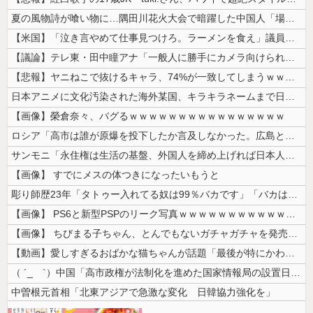
夏の風物詩が喰い物に…隅田川花火大会で暗躍した中国人「場所取り転売ヤー...
【米国】「泣き言やめて仕事見つけろ。ラーメンを食え」議員らの投稿にバン...
【議論】テレ東・田中瞳アナ「一般人に勝手にカメラ向けられて恐怖を感じる...
【悲報】ヤニねこで抜けるキャラ、74%が一致してしまうｗｗｗｗｗ
日本アニメに文化汚染された海外某国、キラキラネームまで日本風の”あれ”...
【画像】榮倉奈々、バグるｗｗｗｗｗｗｗｗｗｗｗｗｗｗｗｗ
ロシア「高市は誰が原爆を投下したか言及しなかった。広島と長崎に落ちたの...
サンモニ「永住権は生活の基盤、外国人を締め上げれば日本人が生きやすくな...
【画像】 すでにメスの体つきになったいもうと
彫り師歴23年「タトゥー入れてる奴は99％バカです」「バカは5000円...
【画像】 PS6と新型PSPのリーク写真ｗｗｗｗｗｗｗｗｗｗｗｗｗｗｗ...
【画像】 ちびまる子ちゃん、とんでもないガチャガチャを発売してしまうｗ...
【動画】愛しすぎるおばかな猫ちゃんが話題「最後が特にかわいいｗ」
（ ´_ゝ`）中国「高市政権が法制化を進めた国家情報局の設置日が7月3...
中曽根元首相「北東アジアで急激な変化 日韓協力強化を」