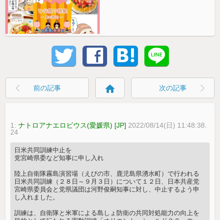
home
前の記事
次の記事
1:
ナトロアナエロビウス(愛媛県) [JP]
2022/08/14(日) 11:48:38.
24
日米共同訓練中止を
党宮崎県委など知事に申し入れ
陸上自衛隊霧島演習場（えびの市、鹿児島県湧水町）で行われる
日米共同訓練（２８日～９月３日）について１２日、日本共産党
宮崎県委員会と党県議団は河野俊嗣知事に対し、中止するよう申
し入れました。
訓練は、自衛隊と米軍による島しょ防衛の共同対処能力の向上を