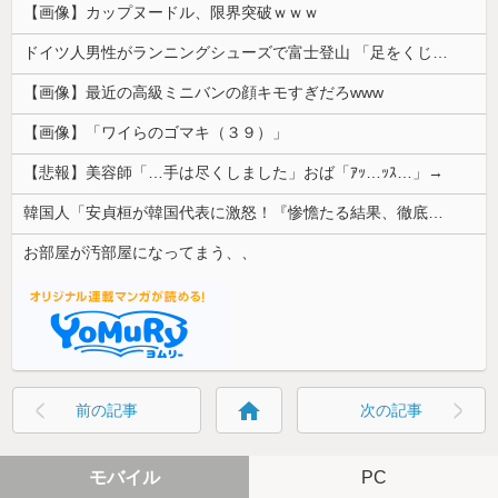
【画像】カップヌードル、限界突破ｗｗｗ
ドイツ人男性がランニングシューズで富士登山 「足をくじいて動けない」
【画像】最近の高級ミニバンの顔キモすぎだろwww
【画像】「ワイらのゴマキ（３９）」
【悲報】美容師「…手は尽くしました」おば「ｱｯ…ｯｽ…」→
韓国人「安貞桓が韓国代表に激怒！『惨憺たる結果、徹底的な刷新が必要だ』と監督や協会を痛烈批判」
お部屋が汚部屋になってまう、、
home
前の記事
次の記事
モバイル
PC