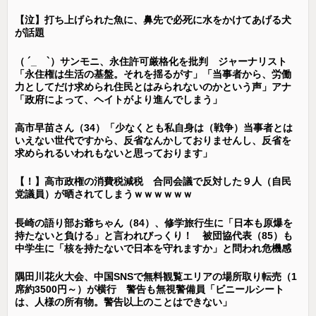
【泣】打ち上げられた魚に、鼻先で必死に水をかけてあげる犬
が話題
（ ´_ゝ`）サンモニ、永住許可厳格化を批判 ジャーナリスト
「永住権は生活の基盤。それを揺るがす」「当事者から、労働
力としてだけ求められ住民とはみられないのかという声」アナ
「政府によって、ヘイトがより進んでしまう」
高市早苗さん（34）「少なくとも私自身は（戦争）当事者とは
いえない世代ですから、反省なんかしておりませんし、反省を
求められるいわれもないと思っております」
【！】高市政権の消費税減税 合同会議で反対した９人（自民
党議員）が晒されてしまうｗｗｗｗｗｗ
長崎の語り部お爺ちゃん（84）、修学旅行生に「日本も原爆を
持たないと負ける」と言われびっくり！ 被団協代表（85）も
中学生に「核を持たないで日本を守れますか」と問われ危機感
隅田川花火大会、中国SNSで無料観覧エリアの場所取り転売（1
席約3500円～）が横行 警告も無視警備員「ビニールシート
は、人様の所有物。警告以上のことはできない」