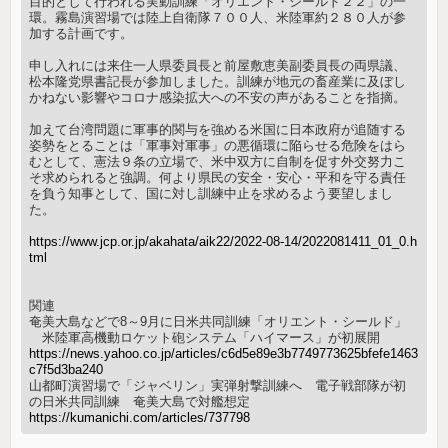
目的として行われる実動訓練「オリエント・シールド２２」の一
環。霧島演習場では陸上自衛隊７００人、米陸軍約２８０人が参
加する計画です。
申し入れには来住一人県委員長と前屋敷恵美副委員長の両県議、
松本隆党県書記長が参加しました。訓練が地元の畜産業に及ぼし
かねない影響やコロナ感染拡大への不安の声があることを指摘。
加えて台湾問題に軍事的関与を強める米国に日本政府が追随する
姿勢をとることは「軍事対軍事」の悪循環に陥らせる危険をはら
むとして、憲法９条の立場で、米中双方に自制を促す外交努力こ
そ求められると強調。何より県民の安全・安心・平和を守る責任
を負う知事として、国に対し訓練中止を求めるよう要望しまし
た。
https://www.jcp.or.jp/akahata/aik22/2022-08-14/2022081411_01_0.h
tml
関連
奄美大島などで8～9月に日米共同訓練「オリエント・シールド」
米陸軍高機動ロケット砲システム「ハイマース」が初展開
https://news.yahoo.co.jp/articles/c6d5e89e3b7749773625bfefe1463
c7f5d3ba240
山都町演習場で「ジャベリン」実弾射撃訓練へ 電子戦部隊が初
の日米共同訓練 奄美大島で対艦想定
https://kumanichi.com/articles/737798