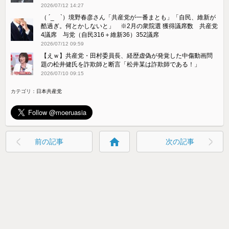
2026/07/12 14:27
（ ´_ゝ`）境野春彦さん「共産党が一番まとも」「自民、維新が
酷過ぎ。何とかしないと」 ※2月の衆院選 獲得議席数 共産党
4議席 与党（自民316＋維新36）352議席
2026/07/12 09:59
【えｗ】共産党・田村委員長、経歴虚偽が発覚した中傷動画問
題の松井健氏を詐欺師と断言「松井某は詐欺師である！」
2026/07/10 09:15
カテゴリ：
日本共産党
home
前の記事
次の記事