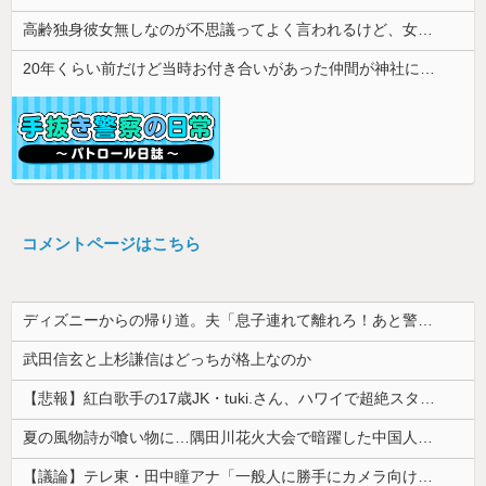
高齢独身彼女無しなのが不思議ってよく言われるけど、女と人付き合いとかめんどくさすぎる
20年くらい前だけど当時お付き合いがあった仲間が神社に赤いものを身につけちゃいけないと言ってた
コメントページはこちら
ディズニーからの帰り道。夫「息子連れて離れろ！あと警察に通報！」私「助けて！」駅員「どうしました！？」→トンデモナイことに…
武田信玄と上杉謙信はどっちが格上なのか
【悲報】紅白歌手の17歳JK・tuki.さん、ハワイで超絶スタイルを晒すも『顔だけ頑なに隠す』ムーブを継続へｗｗｗｗ
夏の風物詩が喰い物に…隅田川花火大会で暗躍した中国人「場所取り転売ヤー」の高笑い
【議論】テレ東・田中瞳アナ「一般人に勝手にカメラ向けられて恐怖を感じるの！」←これ