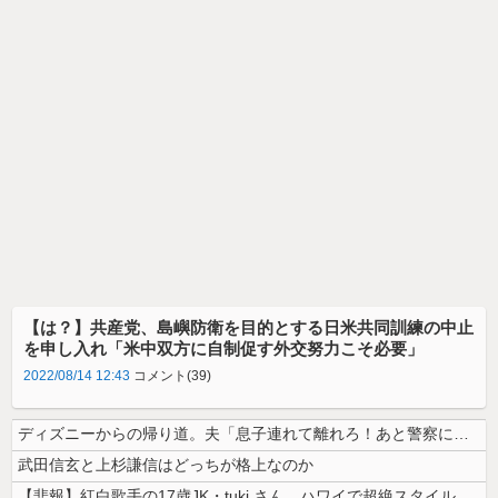
【は？】共産党、島嶼防衛を目的とする日米共同訓練の中止
を申し入れ「米中双方に自制促す外交努力こそ必要」
2022/08/14 12:43
コメント(39)
ディズニーからの帰り道。夫「息子連れて離れろ！あと警察に通報！」私「助...
武田信玄と上杉謙信はどっちが格上なのか
【悲報】紅白歌手の17歳JK・tuki.さん、ハワイで超絶スタイルを晒...