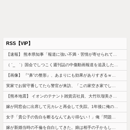
RSS【VIP】
【速報】 熊本県知事「報道に強い不満・苦情が寄せられている」→TBSの報道特集がまさにそれな件
（ ´_ゝ`）国会でしつこく週刊誌の中傷動画報道を追及した立憲議員、自身への誹謗中傷・苦情電話被害を訴え「総理に疑問を質す、当然のことをした...
【画像】 『"鼻"の整形』、あまりにも効果がありすぎるｗｗｗｗｗｗｗｗｗｗｗ
実家でお留守番してたら警官が来訪、「この家空き家でしたよね？」と問いかけてくるが実際は30年ほど住んでおり……
【熊本地震】 イオンのテナント雑貨店社員、大竹玖瑠美さん(22)がカワイイ・・・
嫁が同窓会に出席して元カレと再会して失踪。1年後に俺の家に投函されたものがこれ...
女子「貴公子の告白を断るなんてあり得ない！」俺「問題はそこじゃないだろ…」→いじめを止めるため動いた結果…
嫁が新婚当時の不倫を自白してきた。娘は相手の子かもしれないそうで俺と娘が他人なら男女の関係になるかもしれないと不安だったそうで…