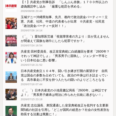
【！】共産党が刑事告訴 「しんぶん赤旗」１７００件以上の
虚偽購読申し込み 「厳重な処罰を求める」
2026/08/06 20:40
玉城デニー沖縄県知事、先月、都内で政治資金パーティー！立
憲、共産、社民、中道の代表者らが出席 ※共産党・社民党
「政治資金パーティー反対！！」
2026/07/26 14:14
（ ´_ゝ`）愛知県医労連「視覚障害者の方より：目が見えません
が間違えて国旗を雑巾にしたら犯罪ですか？」
2026/07/24 16:54
共産党 田村委員長、改正皇室典範に白紙撤回を要求「2600年？
それって神話でしょ」「男系男子に固執し、ジェンダー平等と
いう日本社会に悪い影響」
2026/07/18 21:52
日本共産党創立１０４年、闘い引き継ぎ打開の展望示す 自民
党は国会の多数を占めていても、政治の中身は行き詰まってい
る 高市暴走に不安を持つ人たちの闘いのよりどころとなる
2026/07/16 07:44
（ ´_ゝ`）日本共産党の小池晃書記局長「2600年、は神話です
よ！」「​男系男子継承は明治に作られた伝統に過ぎない！」
2026/07/15 23:18
共産党 志位議長、衆院通過した皇室典範改正を批判する主要新
聞5紙の社説を引用し「どこが国民の総意か？社会の女性差別を
助長する法案は廃案に！」