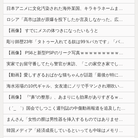
日本アニメに文化汚染された海外某国、キラキラネームまで日本風の”あれ”に影響されてしまった結果……
ロシア「高市は誰が原爆を投下したか言及しなかった。広島と長崎に落ちたのはUFOだと思っているのか?」
【画像】 すでにメスの体つきになったいもうと
彫り師歴23年「タトゥー入れてる奴は99％バカです」「バカは5000円が好き」無断キャンセル、挨拶できない、金がない…客層をぶっちゃけ
【画像】 PS6と新型PSPのリーク写真ｗｗｗｗｗｗｗｗｗｗｗｗｗｗｗｗｗｗｗ
実家でお留守番してたら警官が来訪、「この家空き家でしたよね？」と問いかけてくるが実際は30年ほど住んでおり……
【動画】愛しすぎるおばかな猫ちゃんが話題「最後が特にかわいいｗ」
海水浴場の10代ギャル、女友達にノリで手マンされ潮吹いてガチイキしてしまうｗｗｗ
【画像】 『"鼻"の整形』、あまりにも効果がありすぎるｗｗｗｗｗｗｗｗｗｗｗ
（ ´_ゝ`）国会でしつこく週刊誌の中傷動画報道を追及した立憲議員、自身への誹謗中傷・苦情電話被害を訴え「総理に疑問を質す、当然のことをした...
まんさん「女性の膣は男性器を挿入するものではありません」
韓国メディア「経済成長しているといっても中味はメモリ価格だけ。雇用増加見通しが半減してしまった」……韓国の内需不況は根強い状況っすね