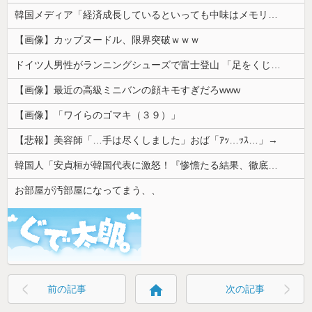
韓国メディア「経済成長しているといっても中味はメモリ価格だけ。雇用増加見通しが半減してしまった」……韓国の内需不況は根強い状況っすね
【画像】カップヌードル、限界突破ｗｗｗ
ドイツ人男性がランニングシューズで富士登山 「足をくじいて動けない」
【画像】最近の高級ミニバンの顔キモすぎだろwww
【画像】「ワイらのゴマキ（３９）」
【悲報】美容師「…手は尽くしました」おば「ｱｯ…ｯｽ…」→
韓国人「安貞桓が韓国代表に激怒！『惨憺たる結果、徹底的な刷新が必要だ』と監督や協会を痛烈批判」
お部屋が汚部屋になってまう、、
home
前の記事
次の記事