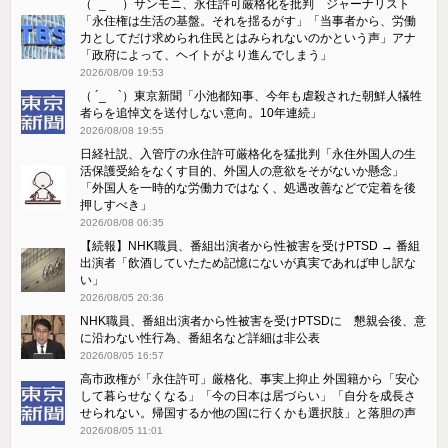
（ ´_ゝ`）サンモニ、永住許可厳格化を批判 ジャーナリスト
「永住権は生活の基盤。それを揺るがす」「当事者から、労働
力としてだけ求められ住民とはみられないのかという声」アナ
「政府によって、ヘイトがより進んでしまう」
2026/08/09 19:53
（ ´_ゝ`）東京新聞「小池都知事、今年も虐殺された朝鮮人犠牲
者らを追悼文を送付しない意向。10年連続」
2026/08/08 19:55
日経社説、入管庁の永住許可厳格化を猛批判「永住外国人の生
活保護受給をなくす目的、外国人の意欲をそがないか懸念」
「外国人を一時的な労働力ではなく、処遇改善などで定着を後
押しすべき」
2026/08/08 06:35
【続報】NHK職員、番組出演者から性被害を受けPTSD → 番組
出演者「飲酒していたため記憶にないが真実であれば申し訳な
い」
2026/08/05 20:36
NHK職員、番組出演者から性被害を受けPTSDに 懇親会後、意
に沿わない性行為、番組名など詳細は非公表
2026/08/05 16:57
高市政権が「永住許可」厳格化、事実上抑止 外国籍から「安心
して暮らせなくなる」「今の日本は居づらい」「自分を成長さ
せられない。帰国するか他の国に行くかも選択肢」と落胆の声
2026/08/05 11:01