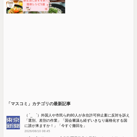
「マスコミ」カテゴリの最新記事
（ ´_ゝ`）外国人や市民ら約80人が永住許可抑止案に反対を訴え
「選別、差別の作業」「国会審議も経ずいきなり厳格化する国
に誰が来ますか！」「今すぐ撤回を」
2026/08/10 08:45