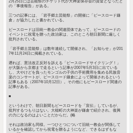
2月25日には芸能祭のチケット代が大神楽保存会の資金となったと
の「事後報告」がある。
三つの記事には、「岩手郷土芸能祭」の開催に「ピースロード鎌
倉」が協力したと書かれている。
ピースロードは旧統一教会の関連団体であって、ピースロードの
イベントに祝電を贈った政治家は、このところ朝日新聞に厳しく
批判されている。
「岩手郷土芸能祭」は数年連続して開催され、「お知らせ」が201
7年11月24日に掲載されている。
遡れば、憲法改正反対を訴える「ピースロードサイクリング！」
が大阪から京都まで走るという記事が2007年5月3日に出ている
し、大やけどを負ったモンゴルの子供の手術費用を集める民族音
楽のコンサートが、ピースロード鎌倉によって開催されるという
記事もある（2007年10月12日）。その他にもピースロード関連の
記事がある。
■
というわけで、朝日新聞もピースロードを「宣伝」しているが、
批判するつもりはない。大槌町の大神楽が鎌倉で紹介され、復興
の力になるのはよいことだからだ。(略
それは政治家も同様。一つひとつについて旧統一教会が関係して
いるかを確認してから祝電を贈るようになど、できるはずもな