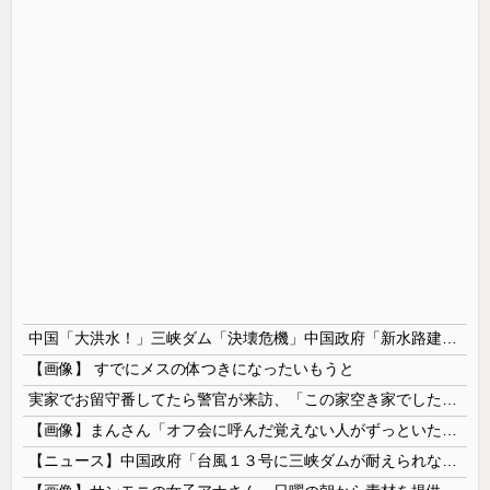
中国「大洪水！」三峡ダム「決壊危機」中国政府「新水路建設！（三峡新水路」現場職員「内部情報公開！（失踪」湖南省「三峡放流情報（画像」台風13号「三峡接近」→
【画像】 すでにメスの体つきになったいもうと
実家でお留守番してたら警官が来訪、「この家空き家でしたよね？」と問いかけてくるが実際は30年ほど住んでおり……
【画像】まんさん「オフ会に呼んだ覚えない人がずっといたので晒すわ」（パシャ）
【ニュース】中国政府「台風１３号に三峡ダムが耐えられない！全開放流しろ！」⇒ 下流域の街が壊滅状態ｗｗｗｗｗ