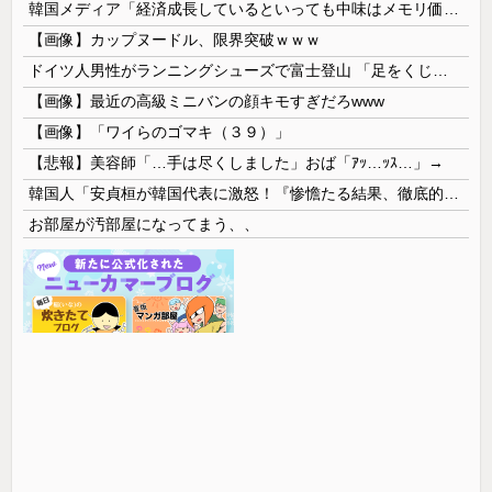
韓国メディア「経済成長しているといっても中味はメモリ価格だけ。雇用増加見通しが半減してしまった」……韓国の内需不況は根強い状況っすね
【画像】カップヌードル、限界突破ｗｗｗ
ドイツ人男性がランニングシューズで富士登山 「足をくじいて動けない」
【画像】最近の高級ミニバンの顔キモすぎだろwww
【画像】「ワイらのゴマキ（３９）」
【悲報】美容師「…手は尽くしました」おば「ｱｯ…ｯｽ…」→
韓国人「安貞桓が韓国代表に激怒！『惨憺たる結果、徹底的な刷新が必要だ』と監督や協会を痛烈批判」
お部屋が汚部屋になってまう、、