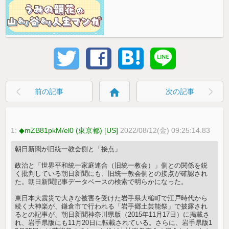
home
前の記事
次の記事
1:
◆mZB81pkM/el0 (東京都) [US]
2022/08/12(金) 09:25:14.83
朝日新聞が旧統一教会側と「接点」
政治と「世界平和統一家庭連合（旧統一教会）」側との関係を鋭
く批判している朝日新聞にも、旧統一教会側との接点が確認され
た。朝日新聞記事データベースの検索で明らかになった。
東日本大震災で大きな被害を受けた岩手県大槌町で江戸時代から
続く大神楽が、鎌倉市で行われる「岩手郷土芸能祭」で披露され
るとの記事が、朝日新聞神奈川県版（2015年11月17日）に掲載さ
れ、岩手県版にも11月20日に転載されている。さらに、岩手県版1