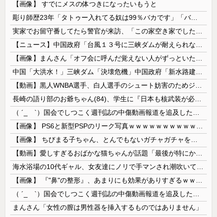
【画像】 すでにメスの体つきになったいもうと
彫り師歴23年「タトゥー入れてる奴は99％バカです」「バカは5000円が好き」無断キャンセル、挨拶できない、金がない…客層をぶっちゃけ
実家でお留守番してたら警官が来訪、「この家空き家でしたよね？」と問いかけてくるが実際は30年ほど住んでおり……
【ニュース】中国政府「台風１３号に三峡ダムが耐えられない！全開放流しろ！」⇒ 下流域の街が壊滅状態ｗｗｗｗｗ
【画像】まんさん「オフ会に呼んだ覚えない人がずっといたので晒すわ」（パシャ）
中国「大洪水！」三峡ダム「決壊危機」中国政府「新水路建設！（三峡新水路」現場職員「内部情報公開！（失踪」湖南省「三峡放流情報（画像」台風13号「...
【動画】黒人WNBA選手、白人選手のシュート妨害のためジャンピング・ネックブリーカー・ドロップして退場処分→ロッカールームから「白人特権」と投稿...
長崎の語り部のお爺ちゃん(84)、学生に『日本も核武装が必要』と言われびっくり
（ ´_ゝ`）国会でしつこく週刊誌の中傷動画報道を追及した立憲議員、自身への誹謗中傷・苦情電話被害を訴え「総理に疑問を質す、当然のことをしただけ...
【画像】 PS6と新型PSPのリーク写真ｗｗｗｗｗｗｗｗｗｗｗｗｗｗｗｗｗｗｗ
【画像】 ちびまる子ちゃん、とんでもないガチャガチャを発売してしまうｗｗｗｗ
【動画】愛しすぎるおばかな猫ちゃんが話題「最後が特にかわいいｗ」
海水浴場の10代ギャル、女友達にノリで手マンされ潮吹いてガチイキしてしまうｗｗｗ
【画像】 『"鼻"の整形』、あまりにも効果がありすぎるｗｗｗｗｗｗｗｗｗｗｗ
（ ´_ゝ`）国会でしつこく週刊誌の中傷動画報道を追及した立憲議員、自身への誹謗中傷・苦情電話被害を訴え「総理に疑問を質す、当然のことをした...
まんさん「女性の膣は男性器を挿入するものではありません」