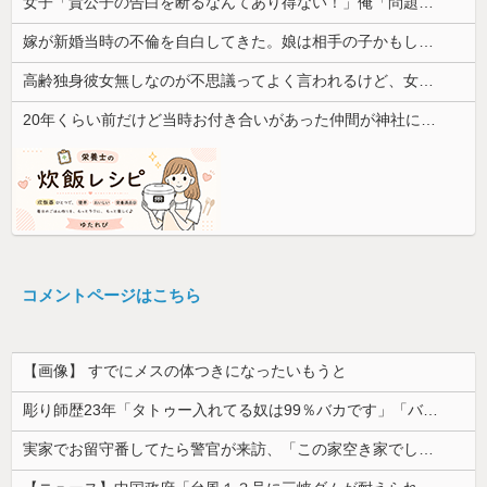
女子「貴公子の告白を断るなんてあり得ない！」俺「問題はそこじゃないだろ…」→いじめを止めるため動いた結果…
嫁が新婚当時の不倫を自白してきた。娘は相手の子かもしれないそうで俺と娘が他人なら男女の関係になるかもしれないと不安だったそうで…
高齢独身彼女無しなのが不思議ってよく言われるけど、女と人付き合いとかめんどくさすぎる
20年くらい前だけど当時お付き合いがあった仲間が神社に赤いものを身につけちゃいけないと言ってた
コメントページはこちら
【画像】 すでにメスの体つきになったいもうと
彫り師歴23年「タトゥー入れてる奴は99％バカです」「バカは5000円が好き」無断キャンセル、挨拶できない、金がない…客層をぶっちゃけ
実家でお留守番してたら警官が来訪、「この家空き家でしたよね？」と問いかけてくるが実際は30年ほど住んでおり……