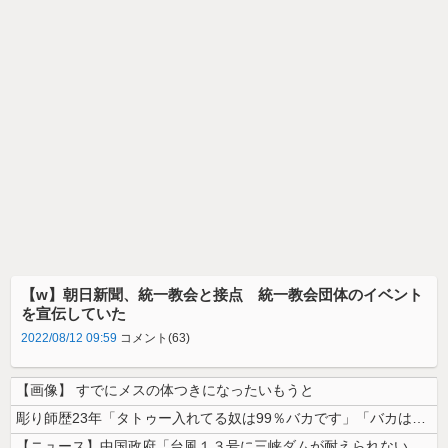
【w】朝日新聞、統一教会と接点 統一教会団体のイベント
を宣伝していた
2022/08/12 09:59
コメント(63)
【画像】 すでにメスの体つきになったいもうと
彫り師歴23年「タトゥー入れてる奴は99％バカです」「バカは5000円...
【ニュース】中国政府「台風１３号に三峡ダムが耐えられない！全開放流しろ...