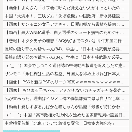
【画像】まんさん「オフ会に呼んだ覚えない人がずっといたので晒すわ」（パ...
中国「大洪水！」三峡ダム「決壊危機」中国政府「新水路建設！（三峡新水路...
【画像】サンモニの女子アナさん、日曜の朝から素材を提供してしまう
【動画】黒人WNBA選手、白人選手のシュート妨害のためジャンピング・ネ...
【悲報】オタク男子の理想「ACが好きでスタバより牛丼屋に行きたがる女」...
長崎の語り部のお爺ちゃん(84)、学生に『日本も核武装が必要』と言われ...
長崎の語り部のお爺ちゃん(84)、学生に『日本も核武装が必要』と言われ...
（ ´_ゝ`）国会でしつこく週刊誌の中傷動画報道を追及した立憲議員、自...
サンモニ「永住権は生活の基盤、外国人を締め上げれば日本人が生きやすくな...
【画像】 PS6と新型PSPのリーク写真ｗｗｗｗｗｗｗｗｗｗｗｗｗｗｗ...
【画像】 ちびまる子ちゃん、とんでもないガチャガチャを発売してしまうｗ...
兄が首吊った。理由はイジメ…俺の両親離婚で母は自サツし家庭崩壊→首謀者...
【動画】愛しすぎるおばかな猫ちゃんが話題「最後が特にかわいいｗ」
（ ´_ゝ`）中国「高市政権が法制化を進めた国家情報局の設置日が7月3...
中曽根元首相「北東アジアで急激な変化 日韓協力強化を」