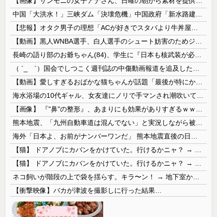
【画像】サンモニの女子アナさん、日曜の朝から素材を提供してしまう
中国「大洪水！」三峡ダム「決壊危機」中国政府「新水路建設！（三峡新水路」現場職員「内部情報公開！（失踪」湖南省「三峡放流情報（画像」台風13号「...
【悲報】オタク男子の理想「ACが好きでスタバより牛丼屋に行きたがる女」、この銀河に1人も存在しないｗｗｗｗ
【動画】黒人WNBA選手、白人選手のシュート妨害のためジャンピング・ネックブリーカー・ドロップして退場処分→ロッカールームから「白人特権」と投稿...
長崎の語り部のお爺ちゃん(84)、学生に『日本も核武装が必要』と言われびっくり
（ ´_ゝ`）国会でしつこく週刊誌の中傷動画報道を追及した立憲議員、自身への誹謗中傷・苦情電話被害を訴え「総理に疑問を質す、当然のことをしただけ...
【動画】愛しすぎるおばかな猫ちゃんが話題「最後が特にかわいいｗ」
海水浴場の10代ギャル、女友達にノリで手マンされ潮吹いてガチイキしてしまうｗｗｗ
【画像】 『"鼻"の整形』、あまりにも効果がありすぎるｗｗｗｗｗｗｗｗｗｗｗ
熊本地震、「九州自動車道は混んでない」と実況しながら被災地へ向かう有名アナなどに批判殺到 全国紙記者「最新の状況をいち早く伝えることは報道機関としての責務」「情報を取り上げることには大きな意義がある」
海外「日本よ、お前がナンバーワンだ」 熊本地震直後の日本の対応のスピードに世界が衝撃
【猫】 ドアノブにカバンをかけていた。行けるかニャ？ → 猫はこうなります…
【猫】 ドアノブにカバンをかけていた。行けるかニャ？ → 猫はこうなります…
ネコ飼いが階段の上で袋を揺らす。キラ〜ン！ → 地下室からヤツが現れる…
【衝撃映像】バカが津波を撮影しに行った結果…