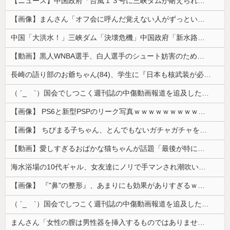
【ニュース】中国政府「台風１３号に三峡ダムが耐えられない！全開放流しろ！」⇒ 下流域の街が壊滅状態ｗｗｗｗｗ
【画像】まんさん「オフ会に呼んだ覚えない人がずっといたので晒すわ」（パシャ）
中国「大洪水！」三峡ダム「決壊危機」中国政府「新水路建設！（三峡新水路」現場職員「内部情報公開！（失踪」湖南省「三峡放流情報（画像」台風13号「...
【動画】黒人WNBA選手、白人選手のシュート妨害のためジャンピング・ネックブリーカー・ドロップして退場処分→ロッカールームから「白人特権」と投稿...
長崎の語り部のお爺ちゃん(84)、学生に『日本も核武装が必要』と言われびっくり
（ ´_ゝ`）国会でしつこく週刊誌の中傷動画報道を追及した立憲議員、自身への誹謗中傷・苦情電話被害を訴え「総理に疑問を質す、当然のことをしただけ...
【画像】 PS6と新型PSPのリーク写真ｗｗｗｗｗｗｗｗｗｗｗｗｗｗｗｗｗｗｗ
【画像】 ちびまる子ちゃん、とんでもないガチャガチャを発売してしまうｗｗｗｗ
【動画】愛しすぎるおばかな猫ちゃんが話題「最後が特にかわいいｗ」
海水浴場の10代ギャル、女友達にノリで手マンされ潮吹いてガチイキしてしまうｗｗｗ
【画像】 『"鼻"の整形』、あまりにも効果がありすぎるｗｗｗｗｗｗｗｗｗｗｗ
（ ´_ゝ`）国会でしつこく週刊誌の中傷動画報道を追及した立憲議員、自身への誹謗中傷・苦情電話被害を訴え「総理に疑問を質す、当然のことをした...
まんさん「女性の膣は男性器を挿入するものではありません」