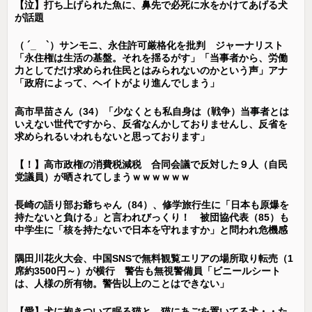
【泣】打ち上げられた魚に、鼻先で必死に水をかけてあげる犬
が話題
（ ´_ゝ`）サンモニ、永住許可厳格化を批判 ジャーナリスト
「永住権は生活の基盤。それを揺るがす」「当事者から、労働
力としてだけ求められ住民とはみられないのかという声」アナ
「政府によって、ヘイトがより進んでしまう」
高市早苗さん（34）「少なくとも私自身は（戦争）当事者とは
いえない世代ですから、反省なんかしておりませんし、反省を
求められるいわれもないと思っております」
【！】高市政権の消費税減税 合同会議で反対した９人（自民
党議員）が晒されてしまうｗｗｗｗｗｗ
長崎の語り部お爺ちゃん（84）、修学旅行生に「日本も原爆を
持たないと負ける」と言われびっくり！ 被団協代表（85）も
中学生に「核を持たないで日本を守れますか」と問われ危機感
隅田川花火大会、中国SNSで無料観覧エリアの場所取り転売（1
席約3500円～）が横行 警告も無視警備員「ビニールシート
は、人様の所有物。警告以上のことはできない」
【愛】犬に抱きついて眠る猫と、猫にあごを置いてる犬・・た