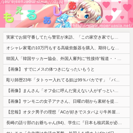
実家でお留守番してたら警官が来訪、「この家空き家でしたよね？」と問いかけてくるが実際は30年ほど住んでおり……
オシャレ家電の10万円もする高級炊飯器を購入、期待しながら御飯を炊いてみた結果……
韓国人「韓国サッカー協会、外国人審判に“性接待”報道・・・」→「2002年の審判買収が事実だったのか？」「日本人が言ってたこと正しかったね・・・...
【画像】 すでにメスの体つきになったいもうと
彫り師歴23年「タトゥー入れてる奴は99％バカです」「バカは5000円が好き」無断キャンセル、挨拶できない、金がない…客層をぶっちゃけ
【画像】まんさん「オフ会に呼んだ覚えない人がずっといたので晒すわ」（パシャ）
【画像】サンモニの女子アナさん、日曜の朝から素材を提供してしまう
【悲報】オタク男子の理想「ACが好きでスタバより牛丼屋に行きたがる女」、この銀河に1人も存在しないｗｗｗｗ
長崎の語り部のお爺ちゃん(84)、学生に『日本も核武装が必要』と言われびっくり