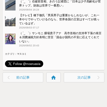
（ ´_ゝ`）石破前首相、きのう記者団に「日本は少子高齢化が世
界トップ。財政は世界で一番悪い」
2026/08/04 16:24
【テレビ】橋下徹氏「男系男子は重要かもしれないが、これ一
本やりでやっていけるのなら、世界各国の王室はすべてが残っ
ているはず」
2026/08/03 07:17
（ ´_ゝ`）サンモニ 膳場貴子アナ 高市首相の支持率下落の発言
＆消費減税方針表明に苦言「国会が国民の不安に応えてくれて
いない」
2026/08/02 20:43
カテゴリ：
マスコミ
home
前の記事
次の記事